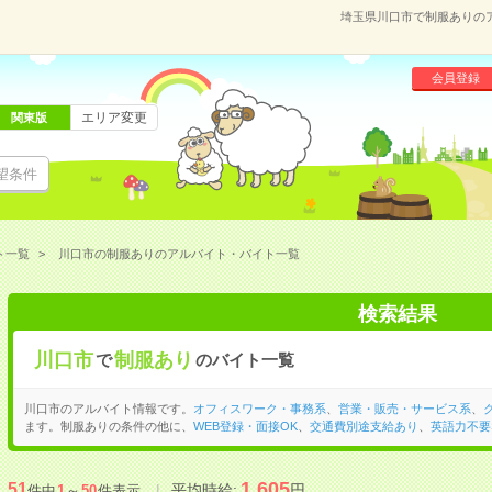
埼玉県川口市で制服ありの
会員登録
エリア変更
関東版
望条件
ト一覧
川口市の制服ありのアルバイト・バイト一覧
検索結果
川口市
制服あり
で
のバイト一覧
川口市のアルバイト情報です。
オフィスワーク・事務系
、
営業・販売・サービス系
、
ます。制服ありの条件の他に、
WEB登録・面接OK
、
交通費別途支給あり
、
英語力不要
1,605
51
平均時給:
円
件中
1
～
50
件表示