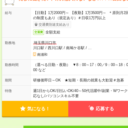
【日勤】1万2000円～ 【夜勤】1万3500円～ ＊原則月
給与
の制度もあり（規定あり）＃日収1万円以上
交通費別途支給あり
全額支給
交通費
埼玉県川口市
勤務地
川口駅
/
西川口駅
/
南鳩ケ谷駅
/
…
南浦和
（選べる日勤・夜勤） ▼8：00～17：00／9：00～18：00
勤務時間
00 など
研修後即日～OK ★短期・長期の就業も大歓迎＃急募
期間
週1日からOK
/
日払いOK
/
40～50代活躍中
/
副業・Wワーク
特徴
応なし
/
パソコンスキル不要
気になる！
応募する