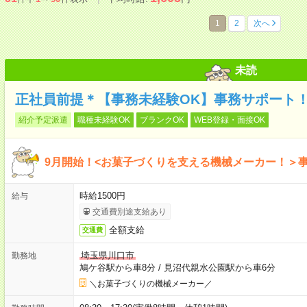
1
2
次へ
未読
正社員前提＊【事務未経験OK】事務サポート！
紹介予定派遣
職種未経験OK
ブランクOK
WEB登録・面接OK
9月開始！<お菓子づくりを支える機械メーカー！＞
時給1500円
給与
交通費別途支給あり
全額支給
交通費
埼玉県川口市
勤務地
鳩ケ谷駅から車8分
/
見沼代親水公園駅から車6分
＼お菓子づくりの機械メーカー／