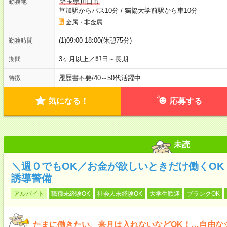
埼玉県川口市
勤務地
草加駅からバス10分
/
獨協大学前駅から車10分
金属・非金属
(1)09:00-18:00(休憩75分)
勤務時間
3ヶ月以上／即日～長期
期間
履歴書不要
/
40～50代活躍中
特徴
気になる！
応募する
未読
＼週０でもOK／お金が欲しいときだけ働くOK！
誘導警備
アルバイト
職種未経験OK
社会人未経験OK
大学生歓迎
ブランクOK
たまに働きたい、来月は入れないなどOK！…自由な