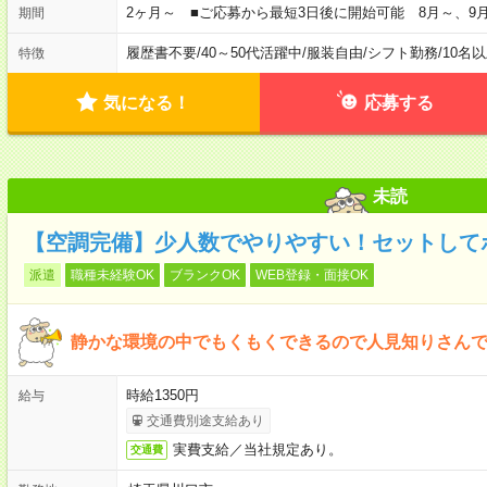
2ヶ月～ ■ご応募から最短3日後に開始可能 8月～、9
期間
履歴書不要
/
40～50代活躍中
/
服装自由
/
シフト勤務
/
10名
特徴
気になる！
応募する
未読
【空調完備】少人数でやりやすい！セットして
派遣
職種未経験OK
ブランクOK
WEB登録・面接OK
静かな環境の中でもくもくできるので人見知りさん
時給1350円
給与
交通費別途支給あり
実費支給／当社規定あり。
交通費