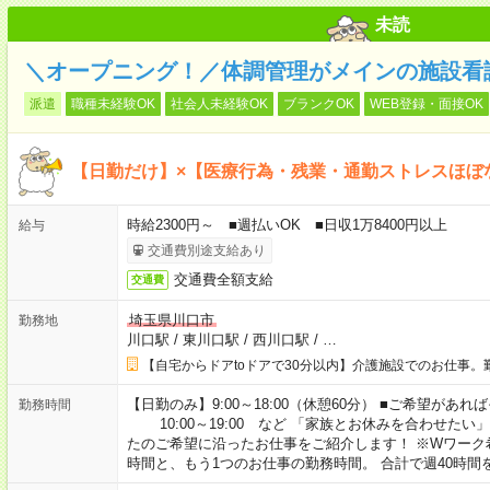
未読
＼オープニング！／体調管理がメインの施設看
派遣
職種未経験OK
社会人未経験OK
ブランクOK
WEB登録・面接OK
【日勤だけ】×【医療行為・残業・通勤ストレスほぼ
時給2300円～ ■週払いOK ■日収1万8400円以上
給与
交通費別途支給あり
交通費全額支給
交通費
埼玉県川口市
勤務地
川口駅
/
東川口駅
/
西川口駅
/
…
【自宅からドアtoドアで30分以内】介護施設でのお仕事。
【日勤のみ】9:00～18:00（休憩60分） ■ご希望があれば
勤務時間
10:00～19:00 など 「家族とお休みを合わせたい
たのご希望に沿ったお仕事をご紹介します！ ※Wワーク
時間と、もう1つのお仕事の勤務時間。 合計で週40時