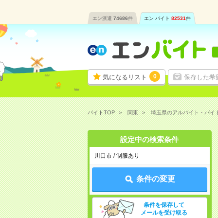
エン派遣
74686
件
エン バイト
82531
件
0
気になるリスト
保存した希
バイトTOP
関東
埼玉県のアルバイト・バイ
設定中の検索条件
川口市 / 制服あり
条件の変更
条件を保存して
メールを受け取る