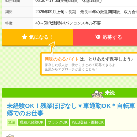
08:30～17:30(実働8時間 休憩1時間)
勤務時間
2026年09月上旬～長期 最長半年の派遣期間後、双方
期間
40～50代活躍中
/
パソコンスキル不要
特徴
気になる！
応募する
興味のあるバイト
は、とりあえず保存しよう♪
保存した求人は、後からまとめて応募できるよ。
企業からアプローチが届くことも！
未読
未経験OK！残業ほぼなし▼車通勤OK＊自転車
郷でのお仕事
派遣
職種未経験OK
ブランクOK
WEB登録・面接OK