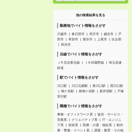
他の検索結果を見る
勤務地でバイト情報をさがす
川越市
春日部市
所沢市
越谷市
戸
田市
草加市
熊谷市
上尾市
比企郡
和光市
沿線でバイト情報をさがす
ＪＲ京浜東北線
ＪＲ武蔵野線
埼玉高速
鉄道
駅でバイト情報をさがす
川口駅
川口元郷駅
東川口駅
西川口駅
鳩ケ谷駅
南鳩ケ谷駅
新井宿駅
戸塚
安行駅
職種でバイト情報をさがす
事務・オフィスワーク系
販売・サービス・
営業系
クリエイティブ系
IT・エンジニ
ア系
技術系
医療・介護・福祉系
軽作
業・警備・イベント系
調査・教育・その他