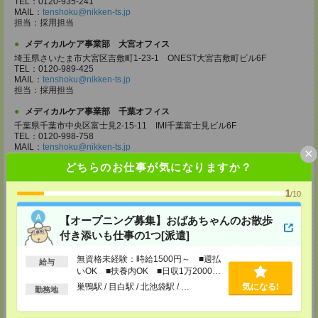
TEL：0120-935-241
MAIL：
tenshoku@nikken-ts.jp
担当：採用担当
メディカルケア事業部 大宮オフィス
埼玉県さいたま市大宮区吉敷町1-23-1 ONEST大宮吉敷町ビル6F
TEL：0120-989-425
MAIL：
tenshoku@nikken-ts.jp
担当：採用担当
メディカルケア事業部 千葉オフィス
千葉県千葉市中央区富士見2-15-11 IMI千葉富士見ビル6F
TEL：0120-998-758
MAIL：
tenshoku@nikken-ts.jp
×
担当：採用担当
どちらのお仕事が気になりますか？
メディカルケア事業部 柏オフィス
1
千葉県柏市末広町5-19 第12関口ビル7F 705号室
/10
TEL：0120-935-218
MAIL：
tenshoku@nikken-ts.jp
【オープニング募集】おばあちゃんのお散歩
担当：採用担当
付き添いも仕事の1つ[派遣]
メディカルケア事業部 新宿オフィス
無資格未経験：時給1500円～ ■週払
東京都新宿区新宿2-3-10 新宿御苑ビル6階
給与
いOK ■扶養内OK ■日収1万2000円
TEL：0120-457-235
MAIL：
tenshoku@nikken-ts.jp
以上
巣鴨駅 / 目白駅 / 北池袋駅 / …
気になる!
勤務地
担当：採用担当
メディカルケア事業部 立川事業部