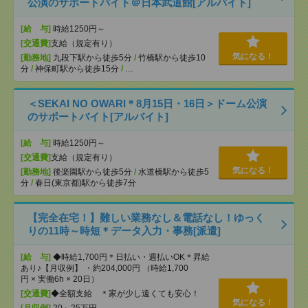
公演のサポートバイト＠日本武道館[アルバイト]
[給 与]
時給1250円～
[交通費]
支給（規定有り）
気になる！
[勤務地]
九段下駅から徒歩5分
/
竹橋駅から徒歩10
分
/
神保町駅から徒歩15分
/
…
＜SEKAI NO OWARI＊8月15日・16日＞ドーム公演
のサポートバイト[アルバイト]
[給 与]
時給1250円～
[交通費]
支給（規定有り）
気になる！
[勤務地]
後楽園駅から徒歩5分
/
水道橋駅から徒歩5
分
/
春日(東京都)駅から徒歩7分
【完全在宅！】難しい業務なし＆電話なし！ゆっく
りの11時～時短＊データ入力・事務[派遣]
[給 与]
◆時給1,700円＊日払い・週払いOK＊昇給
あり♪【月収例】 ・約204,000円 （時給1,700
円 × 実働6h × 20日）
[交通費]
◆全額支給 ＊家が少し遠くても安心！
気になる！