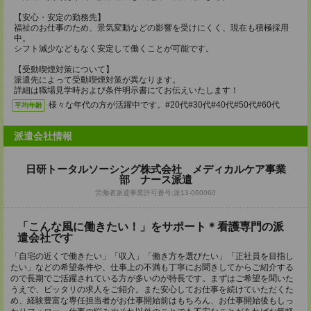
【安心・安定の勤務先】
福祉のお仕事のため、景気変動などの影響を受けにくく、現在も積極採用
中。
シフト減少などもなく安定して働くことが可能です。
【受動喫煙対策について】
派遣先によって受動喫煙対策が異なります。
詳細は職場見学時および条件明示書にてお伝えいたします！
様々な年代の方が活躍中です。#20代#30代#40代#50代#60代
平均年齢
派遣会社情報
日研トータルソーシング株式会社 メディカルケア事業
部 ナース派遣
労働者派遣事業許可番号:派13-060060
「こんな風に働きたい！」をサポート＊看護専門の派
遣会社です
「自宅の近くで働きたい」「収入」「働き方を選びたい」「正社員を目指し
たい」などの希望条件や、仕事上の不満も丁寧にお聞きしてからご紹介する
ので長期でご活躍されている方が多いのが特長です。まずはご希望を聞いた
うえで、ピッタリの求人をご紹介。また安心してお仕事を続けていただくた
め、経験豊富な専任担当者がお仕事開始前はもちろん、お仕事開始後もしっ