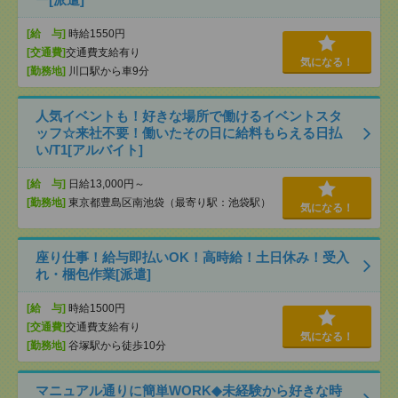
[給 与]
時給1550円
[交通費]
交通費支給有り
気になる！
[勤務地]
川口駅から車9分
人気イベントも！好きな場所で働けるイベントスタ
ッフ☆来社不要！働いたその日に給料もらえる日払
い/T1[アルバイト]
[給 与]
日給13,000円～
[勤務地]
東京都豊島区南池袋（最寄り駅：池袋駅）
気になる！
座り仕事！給与即払いOK！高時給！土日休み！受入
れ・梱包作業[派遣]
[給 与]
時給1500円
[交通費]
交通費支給有り
気になる！
[勤務地]
谷塚駅から徒歩10分
マニュアル通りに簡単WORK◆未経験から好きな時