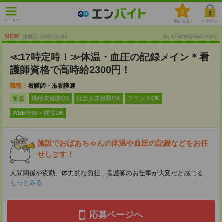
0
メニュー
気になる！
ログイン
NEW
掲載日 :2026
/
08
/
04
No.NTMDNOM06_KM-2
≪17時定時！≫体温・血圧の記録メイン＊看
護師資格で高時給2300円！
職種：
看護師・准看護師
派遣
職種未経験OK
社会人未経験OK
ブランクOK
WEB登録・面接OK
施設でおばあちゃんの体温や血圧の記録などをお任
せします！
人間関係や夜勤、体力的な負担…看護師のお仕事が大変だと感じる
...
もっとみる
応募ページへ