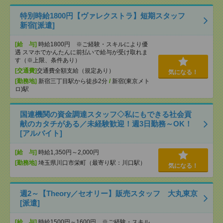
特別時給1800円【ヴァレクストラ】短期スタッフ
新宿[派遣]
[給 与]
時給1800円 ※ご経験・スキルにより優
遇 スマホでかんたんに前払いで給与が受け取れま
す（※上限、条件あり）
[交通費]
交通費全額支給（規定あり）
気になる！
[勤務地]
新宿三丁目駅から徒歩2分
/
新宿(東京メト
ロ)駅
国連機関の資金調達スタッフ◇私にもできる社会貢
献のカタチがある／未経験歓迎！週3日勤務～OK！
[アルバイト]
[給 与]
時給1,350円～2,000円
[勤務地]
埼玉県川口市栄町（最寄り駅：川口駅）
気になる！
週2～【Theory／セオリー】販売スタッフ 大丸東京
[派遣]
[給 与]
時給1500円～1600円 ※ご経験・スキル