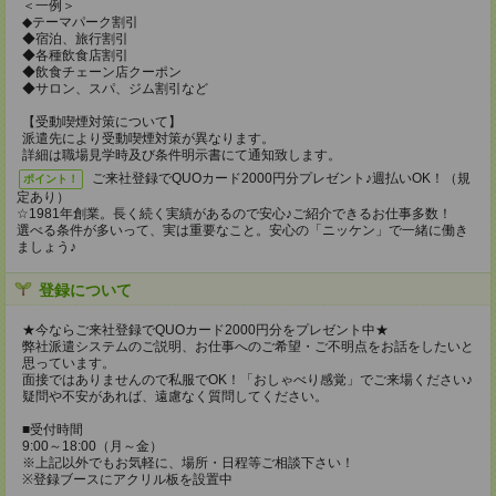
＜一例＞
◆テーマパーク割引
◆宿泊、旅行割引
◆各種飲食店割引
◆飲食チェーン店クーポン
◆サロン、スパ、ジム割引など
【受動喫煙対策について】
派遣先により受動喫煙対策が異なります。
詳細は職場見学時及び条件明示書にて通知致します。
ご来社登録でQUOカード2000円分プレゼント♪週払いOK！（規
ポイント！
定あり）
☆1981年創業。長く続く実績があるので安心♪ご紹介できるお仕事多数！
選べる条件が多いって、実は重要なこと。安心の「ニッケン」で一緒に働き
ましょう♪
登録について
★今ならご来社登録でQUOカード2000円分をプレゼント中★
弊社派遣システムのご説明、お仕事へのご希望・ご不明点をお話をしたいと
思っています。
面接ではありませんので私服でOK！「おしゃべり感覚」でご来場ください♪
疑問や不安があれば、遠慮なく質問してください。
■受付時間
9:00～18:00（月～金）
※上記以外でもお気軽に、場所・日程等ご相談下さい！
※登録ブースにアクリル板を設置中