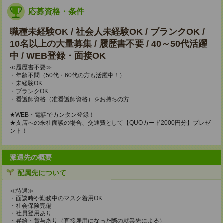
応募資格・条件
職種未経験OK / 社会人未経験OK / ブランクOK /
10名以上の大量募集 / 履歴書不要 / 40～50代活躍
中 / WEB登録・面接OK
≪履歴書不要≫
・年齢不問（50代・60代の方も活躍中！）
・未経験OK
・ブランクOK
・看護師資格（准看護師資格）をお持ちの方
★WEB・電話でカンタン登録！
★支店への来社面談の場合、交通費として【QUOカード2000円分】プレゼ
ント！
派遣先の概要
配属先について
≪待遇≫
・面談時や勤務中のマスク着用OK
・社会保険完備
・社員登用あり
・昇給・賞与あり（直接雇用になった際の就業先による）