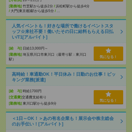
[月収例]
20～25万円
[勤務地]
竹芝駅から徒歩2分
/
浜松町駅から徒歩4分
/
大門(東京都)駅から徒歩5分
/
…
人気イベントも！好きな場所で働けるイベントスタ
ッフ☆来社不要！働いたその日に給料もらえる日払
い/T1[アルバイト]
[給 与]
日給13,000円～
[勤務地]
埼玉県川口市東川口（最寄り駅：東川口
気になる！
駅）
高時給！車通勤OK！平日休み！日勤のお仕事！ピッ
キング業務[派遣]
[給 与]
時給1700円
[交通費]
交通費支給有り
気になる！
[勤務地]
東川口駅から徒歩9分
＜1日～OK！＞あの有名企業も！展示会や株主総会
のお手伝い！[アルバイト]