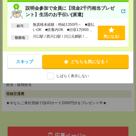
東京都立川市錦町1-12-14
説明会参加で全員に【現金2千円相当プレゼ
TEL：0120-934-200
MAIL：
tenshoku@nikken-ts.jp
ント】生活のお手伝い[派遣]
担当：採用担当
無資格未経験：時給1350円～ ■週払
給与
メディカルケア事業部 町田オフィス
いOK ■扶養内OK ■日収1万800円
東京都町田市森野1-7-23 大樹生命町田ビル6F
以上
川口駅 / 西川口駅 / 川口元郷駅 / …
気になる!
勤務地
TEL：0120-453-285
MAIL：
tenshoku@nikken-ts.jp
担当：採用担当
メディカルケア事業部 横浜オフィス
スキップ
どちらも気になる！
神奈川県横浜市保土ケ谷区神戸町134 横浜ビジネスパークサウスタワー
2F B区画
TEL：0120-901-799
しばらく表示しない
MAIL：
tenshoku@nikken-ts.jp
担当：採用担当
登録交通費
★今ならご来社登録でQUOカード2000円分をプレゼント中★
応募ページへ