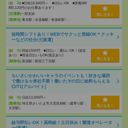
[給 与]
■日給16,840円～ ■日払いOK ■実働3時
間5,120円のお仕事あります！
[交通費]
一部支給
気になる！
[勤務地]
東京駅
/
水道橋駅
/
有楽町駅
/
…
短時間シフトあり！WEBでサクッと登録OK＊クッキ
ーなどの仕分け[派遣]
[給 与]
時給1500円 ■日払い・週払いOK！(規定
あり) ■現金日払いもOK(規定あり)
気になる！
[勤務地]
新宿駅
/
新宿三丁目駅
ちいさいかわいいキャラのイベントも！好きな場所
で働ける☆来社不要！働いたその日に給料もらえる
◎/T1[アルバイト]
[給 与]
日給13,000円～
[勤務地]
埼玉県さいたま市大宮区錦町（最寄り駅：
気になる！
大宮駅）
給与即払いOK！高時給！土日休み！製造オペレータ
ー[派遣]