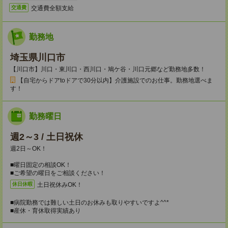
交通費全額支給
交通費
勤務地
埼玉県川口市
【川口市】川口・東川口・西川口・鳩ケ谷・川口元郷など勤務地多数！
【自宅からドアtoドアで30分以内】介護施設でのお仕事。勤務地選べま
す！
勤務曜日
週2～3 / 土日祝休
週2日～OK！
■曜日固定の相談OK！
■ご希望の曜日をご相談ください！
土日祝休みOK！
休日休暇
■病院勤務では難しい土日のお休みも取りやすいですよ^^*
■産休・育休取得実績あり