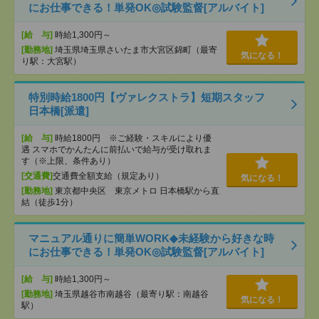
にお仕事できる！単発OK◎試験監督[アルバイト]
[給 与]
時給1,300円～
[勤務地]
埼玉県埼玉県さいたま市大宮区錦町（最寄
気になる！
り駅：大宮駅）
特別時給1800円【ヴァレクストラ】短期スタッフ
日本橋[派遣]
[給 与]
時給1800円 ※ご経験・スキルにより優
遇 スマホでかんたんに前払いで給与が受け取れま
す（※上限、条件あり）
[交通費]
交通費全額支給（規定あり）
気になる！
[勤務地]
東京都中央区 東京メトロ 日本橋駅から直
結（徒歩1分）
マニュアル通りに簡単WORK◆未経験から好きな時
にお仕事できる！単発OK◎試験監督[アルバイト]
[給 与]
時給1,300円～
[勤務地]
埼玉県越谷市南越谷（最寄り駅：南越谷
気になる！
駅）