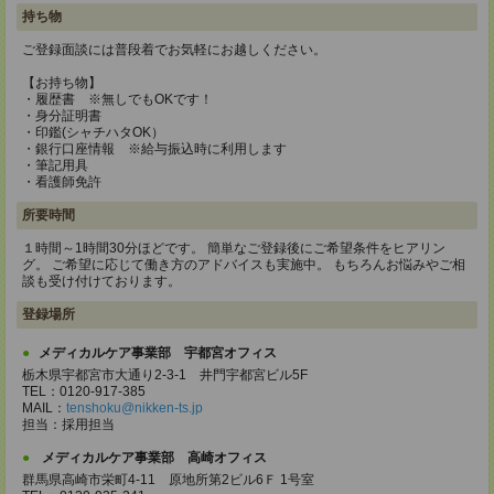
持ち物
ご登録面談には普段着でお気軽にお越しください。
【お持ち物】
・履歴書 ※無しでもOKです！
・身分証明書
・印鑑(シャチハタOK）
・銀行口座情報 ※給与振込時に利用します
・筆記用具
・看護師免許
所要時間
１時間～1時間30分ほどです。 簡単なご登録後にご希望条件をヒアリン
グ。 ご希望に応じて働き方のアドバイスも実施中。 もちろんお悩みやご相
談も受け付けております。
登録場所
メディカルケア事業部 宇都宮オフィス
栃木県宇都宮市大通り2-3-1 井門宇都宮ビル5F
TEL：0120-917-385
MAIL：
tenshoku@nikken-ts.jp
担当：採用担当
メディカルケア事業部 高崎オフィス
群馬県高崎市栄町4-11 原地所第2ビル6Ｆ 1号室