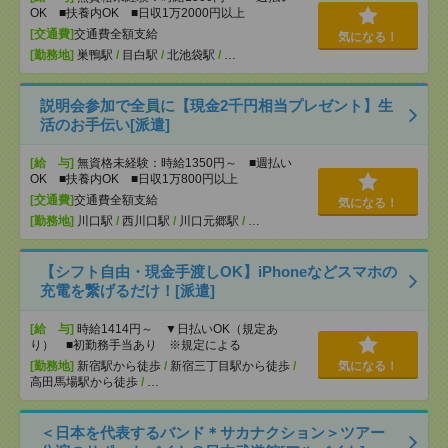
OK ■扶養内OK ■日収1万2000円以上
[交通費]
交通費全額支給
気になる！
[勤務地]
巣鴨駅
/
目白駅
/
北池袋駅
/
…
説明会参加で全員に【現金2千円相当プレゼント】生
活のお手伝い[派遣]
[給 与]
無資格未経験：時給1350円～ ■週払い
OK ■扶養内OK ■日収1万800円以上
[交通費]
交通費全額支給
気になる！
[勤務地]
川口駅
/
西川口駅
/
川口元郷駅
/
…
【シフト自由・現金手渡しOK】iPhoneなどスマホの
充電を繋げるだけ！[派遣]
[給 与]
時給1414円～ ▼日払いOK（規定あ
り） ■初勤務手当あり ※規定による
[勤務地]
新宿駅から徒歩
/
新宿三丁目駅から徒歩
/
気になる！
高田馬場駅から徒歩
/
…
＜日本を代表するバンド＊サカナクション＞ツアー