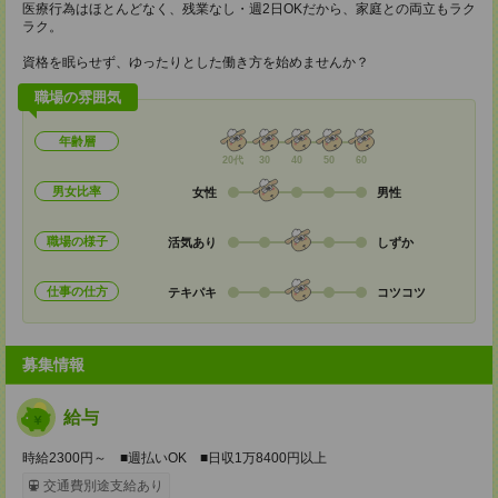
医療行為はほとんどなく、残業なし・週2日OKだから、家庭との両立もラク
ラク。
資格を眠らせず、ゆったりとした働き方を始めませんか？
職場の雰囲気
年齢層
20代
30
40
50
60
男女比率
女性
男性
職場の様子
活気あり
しずか
仕事の仕方
テキパキ
コツコツ
募集情報
給与
時給2300円～ ■週払いOK ■日収1万8400円以上
交通費別途支給あり