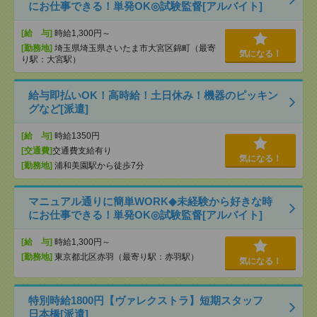
にお仕事できる！単発OK◎試験監督[アルバイト]
[給 与]
時給1,300円～
[勤務地]
埼玉県埼玉県さいたま市大宮区錦町（最寄
気になる！
り駅：大宮駅）
給与即払いOK！高時給！土日休み！機器のピッキン
グなど[派遣]
[給 与]
時給1350円
[交通費]
交通費支給有り
気になる！
[勤務地]
浦和美園駅から徒歩7分
マニュアル通りに簡単WORK◆未経験から好きな時
にお仕事できる！単発OK◎試験監督[アルバイト]
[給 与]
時給1,300円～
[勤務地]
東京都北区赤羽（最寄り駅：赤羽駅）
気になる！
特別時給1800円【ヴァレクストラ】短期スタッフ
日本橋[派遣]