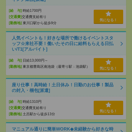
[給 与]
時給1700円
[交通費]
交通費支給有り
気になる！
[勤務地]
東川口駅から徒歩9分
人気イベントも！好きな場所で働けるイベントスタ
ッフ☆来社不要！働いたその日に給料もらえる日払
い/T1[アルバイト]
[給 与]
日給13,000円～
[勤務地]
東京都豊島区南池袋（最寄り駅：池袋駅）
気になる！
座り仕事！高時給！土日休み！日勤のお仕事！製品
の封入・梱包[派遣]
[給 与]
時給1310円
[交通費]
交通費支給有り
気になる！
[勤務地]
土呂駅から徒歩13分
マニュアル通りに簡単WORK◆未経験から好きな時