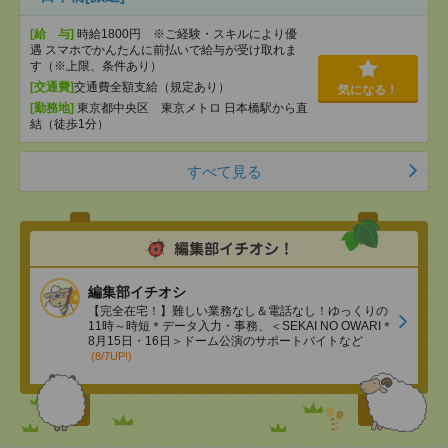
[給 与]
時給1800円 ※ご経験・スキルにより優
遇 スマホでかんたんに前払いで給与が受け取れま
す（※上限、条件あり）
[交通費]
交通費全額支給（規定あり）
気になる！
[勤務地]
東京都中央区 東京メトロ 日本橋駅から直
結（徒歩1分）
すべて見る
編集部イチオシ
【完全在宅！】難しい業務なし＆電話なし！ゆっくりの
11時～時短＊データ入力・事務、＜SEKAI NO OWARI＊
8月15日・16日＞ドーム公演のサポートバイトなど
(8/7UP!)