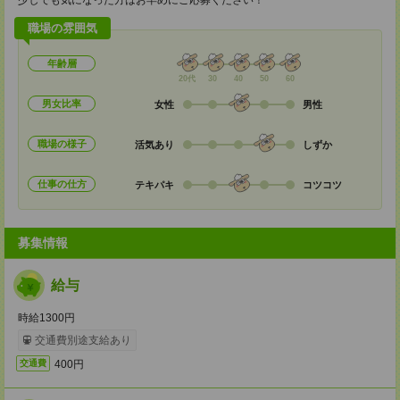
少しでも気になった方はお早めにご応募ください！
職場の雰囲気
年齢層
20代
30
40
50
60
男女比率
女性
男性
職場の様子
活気あり
しずか
仕事の仕方
テキパキ
コツコツ
募集情報
給与
時給1300円
交通費別途支給あり
400円
交通費