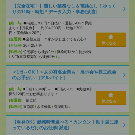
【完全在宅！】難しい業務なし＆電話なし！ゆっく
りの11時～時短＊データ入力・事務[派遣]
[給 与]
◆時給1,700円＊日払い・週払いOK＊昇給
あり♪【月収例】 ・約204,000円 （時給1,700
円 × 実働6h × 20日）
[交通費]
◆全額支給 ＊家が少し遠くても安心！
気になる！
[月収例]
20～25万円
[勤務地]
竹芝駅から徒歩2分
/
浜松町駅から徒歩4分
/
大門(東京都)駅から徒歩5分
/
…
＜1日～OK！＞あの有名企業も！展示会や株主総会
のお手伝い！[アルバイト]
[給 与]
■日給16,840円～ ■日払いOK ■実働3時
間5,120円のお仕事あります！
[交通費]
一部支給
気になる！
[勤務地]
東京駅
/
水道橋駅
/
有楽町駅
/
…
【単発OK】勤務時間選べる＊カンタン！助手席に座
っているだけのお仕事[派遣]