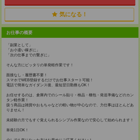
気になる！
お仕事の概要
「副業として」
「お小遣い稼ぎに」
「次の仕事までの繋ぎに」
そんな方にピッタリの単発軽作業です！
面接なし・履歴書不要！
スマホでWEB登録するだけでお仕事スタート可能！
電話で簡単なガイダンス後、最短翌日勤務もOK！
お任せするのは、倉庫内でのシール貼り・検品・梱包・発送準備などのカン
タン軽作業！
扱う商品は雑貨やおもちゃなどの軽い物が中心なので、力仕事はほとんどあ
りません！
未経験の方でもすぐ覚えられるシンプル作業なので安心して始められます！
単発1日OK！