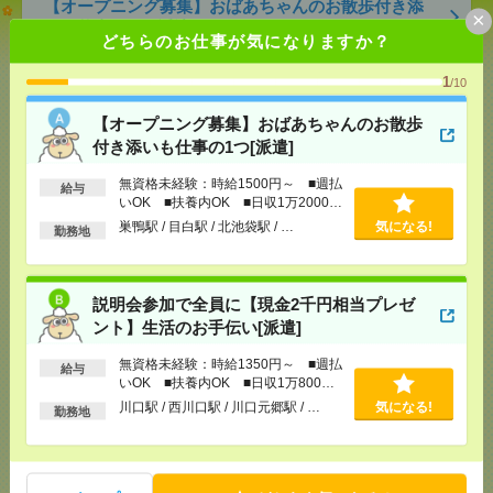
【オープニング募集】おばあちゃんのお散歩付き添
×
いも仕事の1つ[派遣]
どちらのお仕事が気になりますか？
[給 与]
無資格未経験：時給1500円～ ■週払い
1
/10
OK ■扶養内OK ■日収1万2000円以上
[交通費]
交通費全額支給
気になる！
【オープニング募集】おばあちゃんのお散歩
[勤務地]
巣鴨駅
/
目白駅
/
北池袋駅
/
…
付き添いも仕事の1つ[派遣]
無資格未経験：時給1500円～ ■週払
説明会参加で全員に【現金2千円相当プレゼント】生
給与
いOK ■扶養内OK ■日収1万2000円
活のお手伝い[派遣]
以上
巣鴨駅 / 目白駅 / 北池袋駅 / …
気になる!
勤務地
[給 与]
無資格未経験：時給1350円～ ■週払い
OK ■扶養内OK ■日収1万800円以上
[交通費]
交通費全額支給
気になる！
説明会参加で全員に【現金2千円相当プレゼ
[勤務地]
川口駅
/
西川口駅
/
川口元郷駅
/
…
ント】生活のお手伝い[派遣]
無資格未経験：時給1350円～ ■週払
給与
1750円＊【図書館や博物館が好きなかたへ】本に囲
いOK ■扶養内OK ■日収1万800円
まれてお仕事＊事務[派遣]
以上
川口駅 / 西川口駅 / 川口元郷駅 / …
気になる!
勤務地
[給 与]
時給1750円 月収例 245,000円
[交通費]
全額支給
[月収例]
20～25万円
気になる！