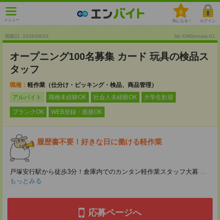
0
メニュー
気になる！
ログイン
掲載日 :2026
/
08
/
01
No.KWStotuka-01
オープニング100名募集 カード 玩具の検品ス
タッフ
職種：
軽作業（仕分け・ピッキング・検品、商品管理）
アルバイト
職種未経験OK
社会人未経験OK
大学生歓迎
ブランクOK
WEB登録・面接OK
履歴書不要！好きな日に働ける軽作業
戸塚安行駅から徒歩3分！倉庫内でのカンタン軽作業スタッフ大募
...
もっとみる
応募ページへ