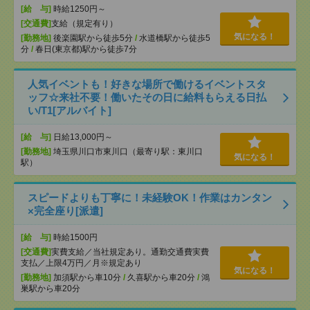
[給 与]
時給1250円～
[交通費]
支給（規定有り）
気になる！
[勤務地]
後楽園駅から徒歩5分
/
水道橋駅から徒歩5
分
/
春日(東京都)駅から徒歩7分
人気イベントも！好きな場所で働けるイベントスタ
ッフ☆来社不要！働いたその日に給料もらえる日払
い/T1[アルバイト]
[給 与]
日給13,000円～
[勤務地]
埼玉県川口市東川口（最寄り駅：東川口
気になる！
駅）
スピードよりも丁寧に！未経験OK！作業はカンタン
×完全座り[派遣]
[給 与]
時給1500円
[交通費]
実費支給／当社規定あり。通勤交通費実費
支払／上限4万円／月※規定あり
気になる！
[勤務地]
加須駅から車10分
/
久喜駅から車20分
/
鴻
巣駅から車20分