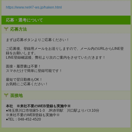
https://www.net47-ws.jp/haken.html
応募・選考について
応募方法
まずは応募ボタンよりご応募ください！
ご応募後、登録用メールをお送りしますので、メール内のURLからLINE登
録をお願いします。
LINE登録確認後、弊社より次のご案内をさせていただきます！
面接・履歴書は不要！
スマホだけで簡単に登録可能です！
最短で翌日勤務もOK！
お気軽にご応募ください！
面接地
本社 ※来社不要のWEB登録も実施中※
●埼玉県川口市領家5-1-3 JR赤羽駅 川口駅よりバス10分
※来社不要のWEB登録も実施中※
●TEL：048-452-4520