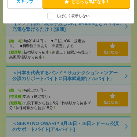
スキップ
どちらも気になる！
[勤務地]
東所沢駅から徒歩10分
/
所沢駅から民間バ
ス12分
しばらく表示しない
【シフト自由・現金手渡しOK】iPhoneなどスマホの
充電を繋げるだけ！[派遣]
[給 与]
時給1414円～ ▼日払いOK（規定あ
り） ■初勤務手当あり ※規定による
[勤務地]
新宿駅から徒歩
/
新宿三丁目駅から徒歩
/
気になる！
高田馬場駅から徒歩
/
…
＜日本を代表するバンド＊サカナクション＞ツアー
公演のサポートバイト＠日本武道館[アルバイト]
[給 与]
時給1250円～
[交通費]
支給（規定有り）
気になる！
[勤務地]
九段下駅から徒歩5分
/
竹橋駅から徒歩10
分
/
神保町駅から徒歩15分
/
…
＜SEKAI NO OWARI＊8月15日・16日＞ドーム公演
のサポートバイト[アルバイト]