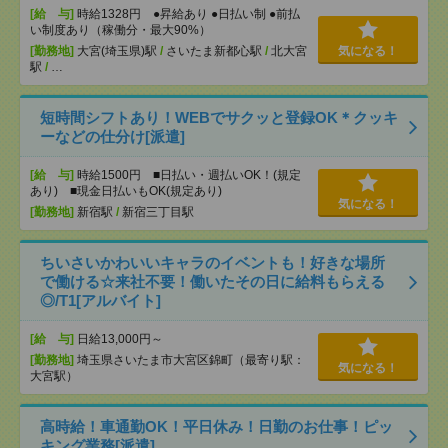
[給 与]
時給1328円 ●昇給あり ●日払い制 ●前払
い制度あり（稼働分・最大90%）
[勤務地]
大宮(埼玉県)駅
/
さいたま新都心駅
/
北大宮
気になる！
駅
/
…
短時間シフトあり！WEBでサクッと登録OK＊クッキ
ーなどの仕分け[派遣]
[給 与]
時給1500円 ■日払い・週払いOK！(規定
あり) ■現金日払いもOK(規定あり)
気になる！
[勤務地]
新宿駅
/
新宿三丁目駅
ちいさいかわいいキャラのイベントも！好きな場所
で働ける☆来社不要！働いたその日に給料もらえる
◎/T1[アルバイト]
[給 与]
日給13,000円～
[勤務地]
埼玉県さいたま市大宮区錦町（最寄り駅：
気になる！
大宮駅）
高時給！車通勤OK！平日休み！日勤のお仕事！ピッ
キング業務[派遣]