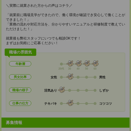
＼実際に就業された方からの声はコチラ／
「就業前に職場見学ができたので、働く環境が確認でき安心して働くことが
できました！」
「業務の流れや対応方法を、分かりやすいマニュアルと研修制度で教えてい
ただけました！」
就業後も弊社スタッフにいつでも相談OKです！
まずはお気軽にご応募ください！
職場の雰囲気
年齢層
20代
30
40
50
60
男女比率
女性
男性
職場の様子
活気あり
しずか
仕事の仕方
テキパキ
コツコツ
募集情報