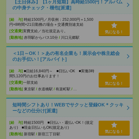
【土日休み】【1ヶ月短期】高時給1500円！アルバム
の中身チェック・梱包[派遣]
[給 与]
時給1500円／月収例：252,000円＝1,500
円×8時間×21日勤務の場合＋交通費別途支給
[交通費]
実費支給／当社規定あり。
気になる！
[勤務地]
赤羽駅からバス10分
/
川口元郷駅
＜1日～OK！＞あの有名企業も！展示会や株主総会
のお手伝い！[アルバイト]
[給 与]
■日給16,840円～ ■日払いOK ■実働3時
間5,120円のお仕事あります！
[交通費]
一部支給
気になる！
[勤務地]
東京駅
/
水道橋駅
/
有楽町駅
/
…
短時間シフトあり！WEBでサクッと登録OK＊クッキ
ーなどの仕分け[派遣]
[給 与]
時給1500円 ■日払い・週払いOK！(規定
あり) ■現金日払いもOK(規定あり)
気になる！
[勤務地]
新宿駅
/
新宿三丁目駅