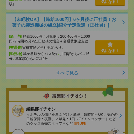
気になる！
駅）
【未経験OK】【時給1600円】6ヶ月後に正社員！お
菓子の製造機械の組立[紹介予定派遣（正社員）]
[給 与]
時給1600円／月収例：260,400円＝1,600
円×7時間45分×21日勤務の場合＋交通費別途支給
[交通費]
実費支給／当社規定あり。
気になる！
[勤務地]
鳩ケ谷駅からバス6分
/
川口駅からバス16
分
/
草加駅からバス24分
すべて見る
編集部イチオシ
＜ホテルの備品を運ぶだけ＞単発・短時間～OK／安心の
日給保障＊夜勤、＜単発＊1日～OK！＞コンサートなど
のグッズ販売スタッフ＊など
(8/6UP!)