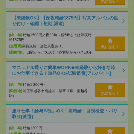
気になる！
【未経験OK】【深夜時給1875円】写真アルバムの貼
り付け・確認｜短期[派遣]
[給 与]
時給1500円／夜22時～翌5時までは深夜時
給1875円
[交通費]
実費支給／当社規定あり。
気になる！
[勤務地]
川口駅からバス10分
/
赤羽駅からバス10分
マニュアル通りに簡単WORK◆未経験から好きな時
にお仕事できる！単発OK◎試験監督[アルバイト]
[給 与]
時給1,300円～
[勤務地]
埼玉県越谷市南越谷（最寄り駅：南越谷
気になる！
駅）
座り仕事！給与即払いOK！高時給！目視検査・バリ
取り[派遣]
[給 与]
時給1300円