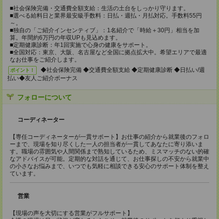
■社会保険完備・交通費全額支給：生活の土台をしっかり守ります。
■選べる給料日と業界最安級手数料：日払・週払・月払対応。手数料55円
～。
■独自の「ご紹介インセンティブ」：1名紹介で「時給＋30円」相当を加
算。年間約6万円の年収UPも見込めます。
■定期健康診断：年1回実施で心身の健康をサポート。
■全国対応：東京、大阪、名古屋など全国に拠点拡大中。希望エリアで最適
なお仕事をご紹介します。
◆社会保険完備 ◆交通費全額支給 ◆定期健康診断 ◆日払い/週
ポイント！
払い◆友人ご紹介ボーナス
フォローについて
コーディネーター
【専任コーディネーターが一貫サポート】お仕事の紹介から就業後のフォロ
ーまで、現場を知り尽くした一人の担当者が一貫してあなたに寄り添いま
す。職場の雰囲気や人間関係まで熟知しているため、ミスマッチのない的確
なアドバイスが可能。定期的な対話を通じて、お仕事探しの不安から就業中
の小さなお悩みまで、いつでも気軽に相談できる安心のサポート体制を整え
ています。
営業
【現場の声を大切にする営業がフルサポート】