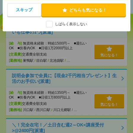
おすすめ
スキップ
どちらも気になる！
しばらく表示しない
【オープニング募集】おばあちゃんのお散歩付き添
いも仕事の1つ[派遣]
[給 与]
無資格未経験：時給1500円～ ■週払い
OK ■扶養内OK ■日収1万2000円以上
[交通費]
交通費全額支給
気になる！
[勤務地]
巣鴨駅
/
目白駅
/
北池袋駅
/
…
説明会参加で全員に【現金2千円相当プレゼント】生
活のお手伝い[派遣]
[給 与]
無資格未経験：時給1350円～ ■週払い
OK ■扶養内OK ■日収1万800円以上
[交通費]
交通費全額支給
気になる！
[勤務地]
川口駅
/
西川口駅
/
川口元郷駅
/
…
＼！完全在宅！／土日含む週2～OK<講座受付
>@2400円[派遣]