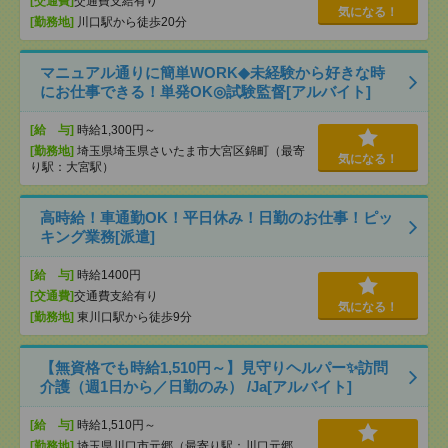
[交通費]
交通費支給有り
気になる！
[勤務地]
川口駅から徒歩20分
マニュアル通りに簡単WORK◆未経験から好きな時
にお仕事できる！単発OK◎試験監督[アルバイト]
[給 与]
時給1,300円～
[勤務地]
埼玉県埼玉県さいたま市大宮区錦町（最寄
気になる！
り駅：大宮駅）
高時給！車通勤OK！平日休み！日勤のお仕事！ピッ
キング業務[派遣]
[給 与]
時給1400円
[交通費]
交通費支給有り
気になる！
[勤務地]
東川口駅から徒歩9分
【無資格でも時給1,510円～】見守りヘルパー✨訪問
介護（週1日から／日勤のみ） /Ja[アルバイト]
[給 与]
時給1,510円～
[勤務地]
埼玉県川口市元郷（最寄り駅：川口元郷