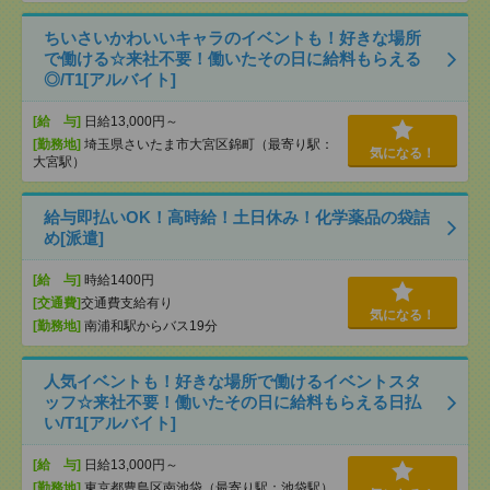
ちいさいかわいいキャラのイベントも！好きな場所
で働ける☆来社不要！働いたその日に給料もらえる
◎/T1[アルバイト]
[給 与]
日給13,000円～
[勤務地]
埼玉県さいたま市大宮区錦町（最寄り駅：
気になる！
大宮駅）
給与即払いOK！高時給！土日休み！化学薬品の袋詰
め[派遣]
[給 与]
時給1400円
[交通費]
交通費支給有り
気になる！
[勤務地]
南浦和駅からバス19分
人気イベントも！好きな場所で働けるイベントスタ
ッフ☆来社不要！働いたその日に給料もらえる日払
い/T1[アルバイト]
[給 与]
日給13,000円～
[勤務地]
東京都豊島区南池袋（最寄り駅：池袋駅）