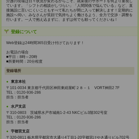
介護の現場は日々状況が変わるからこそ、就業後のサポートを何より重視し
ています。「シフトの相談がしづらい」「人間関係で悩んでいる」など、直
接施設に言いにくいこともすべて私たちが間に入って解決します！定期的に
施設へ伺い、みなさんが笑顔で気持ちよく働けるよう、全力で交渉・調整を
行います。一人で抱え込まずに、まずは何でも頼ってくださいね！
登録について
Web登録は24時間365日受け付けております！
お電話の場合
■平日：8時～20時
■所要時間：20分程度
登録場所
東京本社
〒101-0034 東京都千代田区神田東紺屋町２８－１ VORT神田2 7F
TEL：0120-936-286
担当：担当者
水戸支店
〒310-0803 茨城県水戸市城南1-2-43 NKCビル3階302号室
TEL：0120-936-286
担当：担当者
宇都宮支店
〒320-0811 栃木県宇都宮市大通り4丁目1-20宇都宮けやき通りビル702号