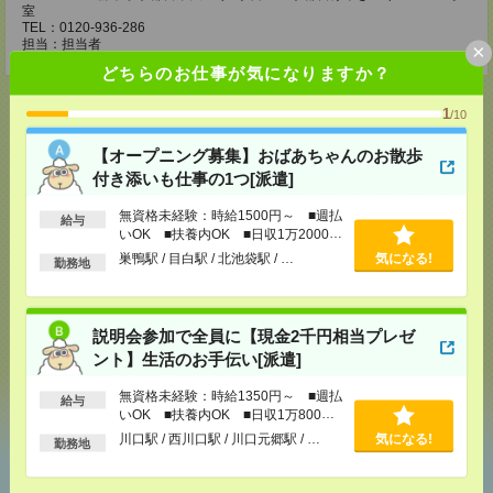
室
TEL：0120-936-286
担当：担当者
×
どちらのお仕事が気になりますか？
1
/10
【オープニング募集】おばあちゃんのお散歩
応募ページへ
付き添いも仕事の1つ[派遣]
無資格未経験：時給1500円～ ■週払
給与
いOK ■扶養内OK ■日収1万2000円
気になる！
電話応募
以上
巣鴨駅 / 目白駅 / 北池袋駅 / …
気になる!
勤務地
メール
LINE
で送る
で送る
説明会参加で全員に【現金2千円相当プレゼ
ント】生活のお手伝い[派遣]
シェア
ツイート
ブックマーク
無資格未経験：時給1350円～ ■週払
給与
いOK ■扶養内OK ■日収1万800円
以上
川口駅 / 西川口駅 / 川口元郷駅 / …
気になる!
勤務地
あなたの閲覧履歴からの