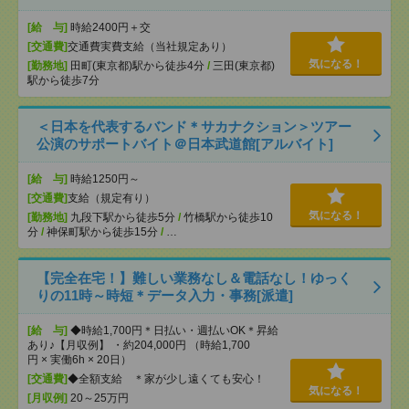
[給 与]
時給2400円＋交
[交通費]
交通費実費支給（当社規定あり）
気になる！
[勤務地]
田町(東京都)駅から徒歩4分
/
三田(東京都)
駅から徒歩7分
＜日本を代表するバンド＊サカナクション＞ツアー
公演のサポートバイト＠日本武道館[アルバイト]
[給 与]
時給1250円～
[交通費]
支給（規定有り）
気になる！
[勤務地]
九段下駅から徒歩5分
/
竹橋駅から徒歩10
分
/
神保町駅から徒歩15分
/
…
【完全在宅！】難しい業務なし＆電話なし！ゆっく
りの11時～時短＊データ入力・事務[派遣]
[給 与]
◆時給1,700円＊日払い・週払いOK＊昇給
あり♪【月収例】 ・約204,000円 （時給1,700
円 × 実働6h × 20日）
[交通費]
◆全額支給 ＊家が少し遠くても安心！
気になる！
[月収例]
20～25万円