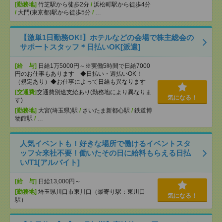
[勤務地]
竹芝駅から徒歩2分
/
浜松町駅から徒歩4分
/
大門(東京都)駅から徒歩5分
/
…
【激単1日勤務OK!】ホテルなどの会場で株主総会の
サポートスタッフ＊日払いOK[派遣]
[給 与]
日給1万5000円～※実働5時間で日給7000
円のお仕事もあります ◆日払い・週払いOK！
（規定あり）◆お仕事によって日給も異なります
[交通費]
交通費別途支給あり(勤務地により異なりま
気になる！
す)
[勤務地]
大宮(埼玉県)駅
/
さいたま新都心駅
/
鉄道博
物館駅
/
…
人気イベントも！好きな場所で働けるイベントスタ
ッフ☆来社不要！働いたその日に給料もらえる日払
い/T1[アルバイト]
[給 与]
日給13,000円～
[勤務地]
埼玉県川口市東川口（最寄り駅：東川口
気になる！
駅）