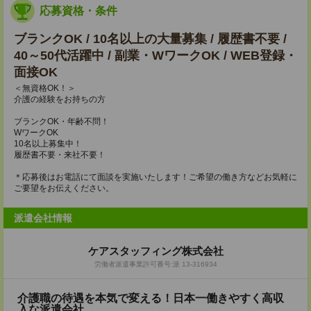
応募資格・条件
ブランクOK / 10名以上の大量募集 / 履歴書不要 /
40～50代活躍中 / 副業・WワークOK / WEB登録・
面接OK
＜無資格OK！＞
介護の経験をお持ちの方
ブランクOK・年齢不問！
WワークOK
10名以上募集中！
履歴書不要・来社不要！
＊応募後はお電話にて面談を実施いたします！ご希望の働き方などお気軽に
ご要望をお伝えください。
派遣会社情報
ケアスタッフィング株式会社
労働者派遣事業許可番号:派 13-316934
介護職の待遇を本気で変える！日本一働きやすく高収
入な派遣会社