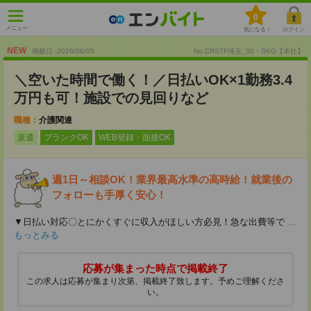
0
メニュー
気になる！
ログイン
NEW
掲載日 :2026
/
08
/
05
No.CRSTF埼玉_30・SKG【本社】
＼空いた時間で働く！／日払いOK×1勤務3.4
万円も可！施設での見回りなど
職種：
介護関連
派遣
ブランクOK
WEB登録・面接OK
週1日～相談OK！業界最高水準の高時給！就業後の
フォローも手厚く安心！
▼日払い対応〇とにかくすぐに収入がほしい方必見！急な出費等で
...
もっとみる
応募が集まった時点で掲載終了
この求人は応募が集まり次第、掲載終了致します。予めご理解くださ
い。