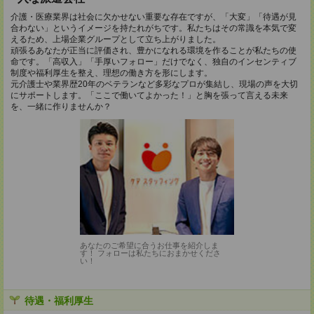
介護・医療業界は社会に欠かせない重要な存在ですが、「大変」「待遇が見
合わない」というイメージを持たれがちです。私たちはその常識を本気で変
えるため、上場企業グループとして立ち上がりました。
頑張るあなたが正当に評価され、豊かになれる環境を作ることが私たちの使
命です。「高収入」「手厚いフォロー」だけでなく、独自のインセンティブ
制度や福利厚生を整え、理想の働き方を形にします。
元介護士や業界歴20年のベテランなど多彩なプロが集結し、現場の声を大切
にサポートします。「ここで働いてよかった！」と胸を張って言える未来
を、一緒に作りませんか？
あなたのご希望に合うお仕事を紹介しま
す！ フォローは私たちにおまかせくださ
い！
待遇・福利厚生