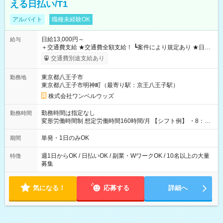
える日払い/T1
アルバイト
職種未経験OK
日給13,000円～
給与
＋交通費支給 ★交通費全額支給！ ┗案件により規定あり ★日払
いOK！（規定あり） ┗働いたその日に現金GET♪ お仕事後はコ
交通費別途支給あり
ンビニATMから 日払い分を引き落とせます！ 【試用期間】試
用期間なし
東京都八王子市
勤務地
東京都八王子市明神町（最寄り駅：京王八王子駅）
株式会社ワンベルウッズ
勤務時間は指定なし
勤務時間
変形労働時間制 想定労働時間160時間/月 【シフト例】 ・8：00
～21：00
単発・1日のみOK
期間
週1日からOK / 日払いOK / 副業・WワークOK / 10名以上の大量
特徴
募集
気になる！
応募する
詳細へ