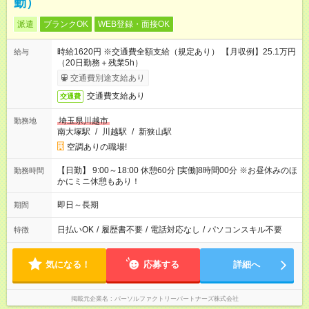
勤）
派遣
ブランクOK
WEB登録・面接OK
時給1620円 ※交通費全額支給（規定あり） 【月収例】25.1万円
給与
（20日勤務＋残業5h）
交通費別途支給あり
交通費支給あり
交通費
埼玉県川越市
勤務地
南大塚駅
/
川越駅
/
新狭山駅
空調ありの職場!
【日勤】 9:00～18:00 休憩60分 [実働]8時間00分 ※お昼休みのほ
勤務時間
かにミニ休憩もあり！
即日～長期
期間
日払いOK
/
履歴書不要
/
電話対応なし
/
パソコンスキル不要
特徴
気になる！
応募する
詳細へ
掲載元企業名
パーソルファクトリーパートナーズ株式会社