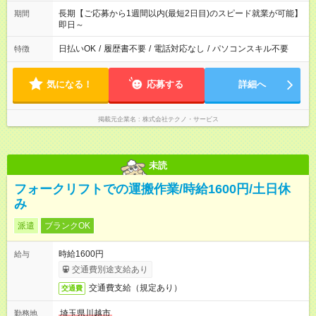
長期【ご応募から1週間以内(最短2日目)のスピード就業が可能】
期間
即日～
日払いOK
/
履歴書不要
/
電話対応なし
/
パソコンスキル不要
特徴
気になる！
応募する
詳細へ
掲載元企業名
株式会社テクノ・サービス
未読
フォークリフトでの運搬作業/時給1600円/土日休
み
派遣
ブランクOK
時給1600円
給与
交通費別途支給あり
交通費支給（規定あり）
交通費
埼玉県川越市
勤務地