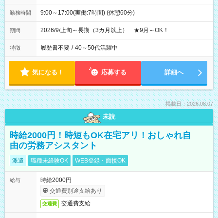
9:00～17:00(実働:7時間) (休憩60分)
勤務時間
2026/9/上旬～長期（3カ月以上） ★9月～OK！
期間
履歴書不要
/
40～50代活躍中
特徴
気になる！
応募する
詳細へ
掲載日：2026.08.07
未読
時給2000円！時短もOK在宅アリ！おしゃれ自
由の労務アシスタント
派遣
職種未経験OK
WEB登録・面接OK
時給2000円
給与
交通費別途支給あり
交通費支給
交通費