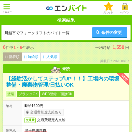
0
メニュー
気になる！
ログイン
検索結果
条件の変更
川越市でフォークリフトのバイト一覧
6
1,550
件中
1
～
6
件表示
平均時給:
円
新着順
時給順
人気順
掲載日：2026.08.07
未読
NEW
【経験活かしてステップUP！！】工場内の環境
整備・廃棄物管理/日払いOK
派遣
ブランクOK
WEB登録・面接OK
時給1600円
給与
交通費別途支給あり
交通費規定内支給
交通費
埼玉県川越市
勤務地