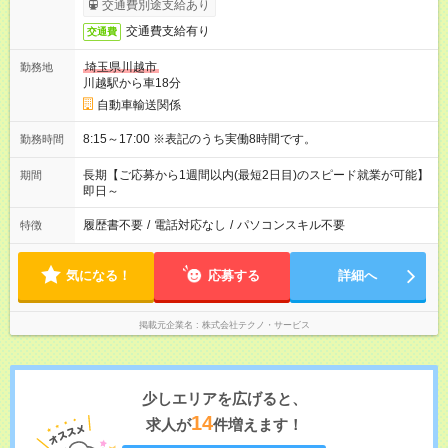
交通費別途支給あり
交通費支給有り
交通費
埼玉県川越市
勤務地
川越駅から車18分
自動車輸送関係
8:15～17:00 ※表記のうち実働8時間です。
勤務時間
長期【ご応募から1週間以内(最短2日目)のスピード就業が可能】
期間
即日～
履歴書不要
/
電話対応なし
/
パソコンスキル不要
特徴
気になる！
応募する
詳細へ
掲載元企業名
株式会社テクノ・サービス
少しエリアを広げると、
14
求人が
件増えます！