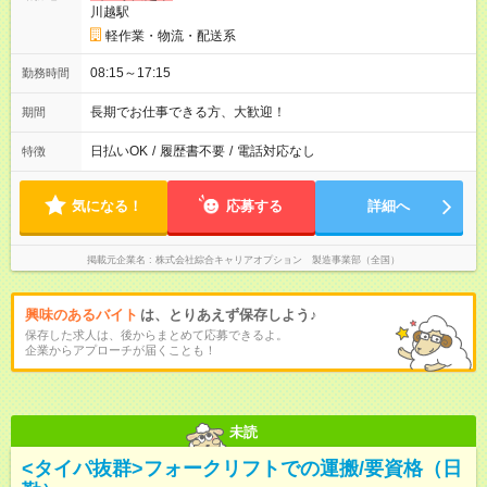
川越駅
軽作業・物流・配送系
08:15～17:15
勤務時間
長期でお仕事できる方、大歓迎！
期間
日払いOK
/
履歴書不要
/
電話対応なし
特徴
気になる！
応募する
詳細へ
掲載元企業名
株式会社綜合キャリアオプション 製造事業部（全国）
興味のあるバイト
は、とりあえず保存しよう♪
保存した求人は、後からまとめて応募できるよ。
企業からアプローチが届くことも！
未読
<タイパ抜群>フォークリフトでの運搬/要資格（日