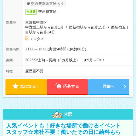
交通費別途支給あり
交通費支給
交通費
東京都中野区
勤務地
中野坂上駅から徒歩1分
/
西新宿駅から徒歩15分
/
西新宿五丁
目駅から徒歩14分
エンタメ
11:00～16:00(実働:4時間) (休憩60分)
勤務時間
2026/9/上旬～長期（3カ月以上） ★9月～OK！
期間
履歴書不要
特徴
気になる！
応募する
詳細へ
未読
人気イベントも！好きな場所で働けるイベント
スタッフ☆来社不要！働いたその日に給料もら