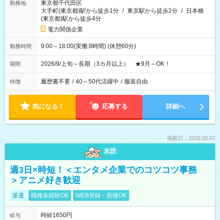
東京都千代田区
勤務地
大手町(東京都)駅から徒歩1分
/
東京駅から徒歩2分
/
日本橋
(東京都)駅から徒歩4分
電力関係企業
9:00～18:00(実働:8時間) (休憩60分)
勤務時間
2026/9/上旬～長期（3カ月以上） ★9月～OK！
期間
履歴書不要
/
40～50代活躍中
/
服装自由
特徴
気になる！
応募する
詳細へ
掲載日：2026.08.07
未読
週3日×時短！＜エンタメ企業でのコツコツ事務
＞アニメ好き歓迎
派遣
職種未経験OK
WEB登録・面接OK
時給1650円
給与