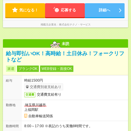
気になる！
応募する
詳細へ
掲載元企業名
株式会社テクノ・サービス
未読
給与即払いOK！高時給！土日休み！フォークリフ
トなど
派遣
ブランクOK
WEB登録・面接OK
時給1500円
給与
交通費別途支給あり
交通費支給有り
交通費
埼玉県川越市
勤務地
上福岡駅
自動車輸送関係
8:00～17:00 ※表記のうち実働8時間です。
勤務時間