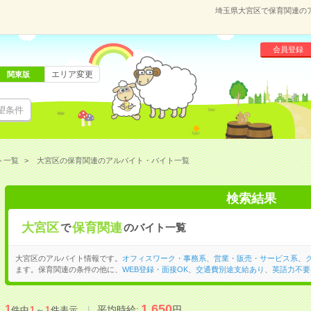
埼玉県大宮区で保育関連の
会員登録
エリア変更
関東版
望条件
ト一覧
大宮区の保育関連のアルバイト・バイト一覧
検索結果
大宮区
保育関連
で
のバイト一覧
大宮区のアルバイト情報です。
オフィスワーク・事務系
、
営業・販売・サービス系
、
ます。保育関連の条件の他に、
WEB登録・面接OK
、
交通費別途支給あり
、
英語力不要
1,650
1
平均時給:
円
件中
1
～
1
件表示