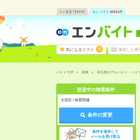
エン派遣
71573
件
エン バイト
82531
件
0
気になるリスト
保存した希
バイトTOP
関東
埼玉県のアルバイト・バイ
設定中の検索条件
大宮区 / 保育関連
条件の変更
条件を保存して
メールを受け取る