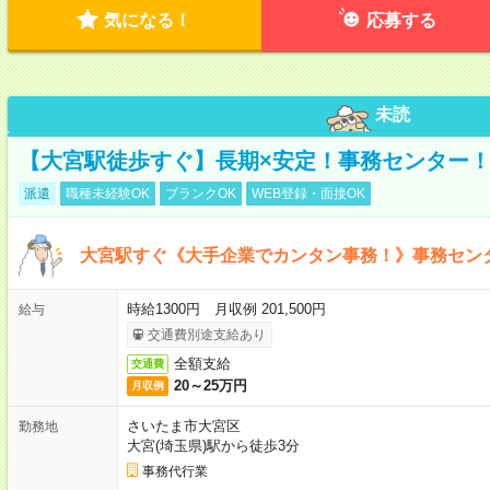
気になる！
応募する
未読
【大宮駅徒歩すぐ】長期×安定！事務センター
派遣
職種未経験OK
ブランクOK
WEB登録・面接OK
大宮駅すぐ《大手企業でカンタン事務！》事務セン
時給1300円 月収例 201,500円
給与
交通費別途支給あり
全額支給
交通費
20～25万円
月収例
さいたま市大宮区
勤務地
大宮(埼玉県)駅から徒歩3分
事務代行業