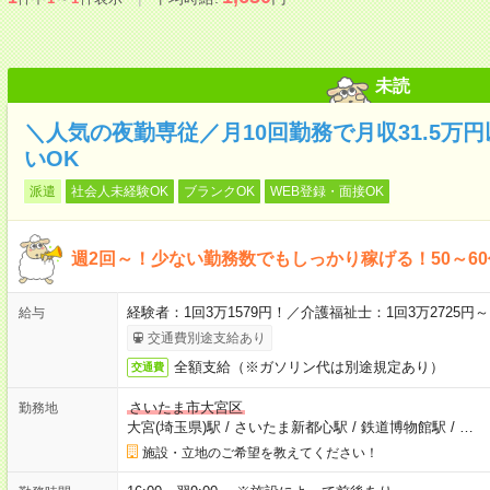
未読
＼人気の夜勤専従／月10回勤務で月収31.5万
いOK
派遣
社会人未経験OK
ブランクOK
WEB登録・面接OK
週2回～！少ない勤務数でもしっかり稼げる！50～6
経験者：1回3万1579円！／介護福祉士：1回3万2725
給与
交通費別途支給あり
全額支給（※ガソリン代は別途規定あり）
交通費
さいたま市大宮区
勤務地
大宮(埼玉県)駅
/
さいたま新都心駅
/
鉄道博物館駅
/
…
施設・立地のご希望を教えてください！