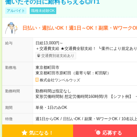
働いたその日に給料もらえる◎/T1
アルバイト
職種未経験OK
日払い・週払いOK！週1日～OK！副業・WワークO
日給13,000円～
給与
＋交通費支給 ★交通費全額支給！ ┗案件により規定あり
交通費別途支給あり
東京都町田市
勤務地
東京都町田市原町田（最寄り駅：町田駅）
株式会社ワンベルウッズ
勤務時間は指定なし
勤務時間
変形労働時間制 想定労働時間160時間/月 【シフト例】 ・8
単発・1日のみOK
期間
週1日からOK / 日払いOK / 副業・WワークOK / 10名
特徴
気になる！
応募する