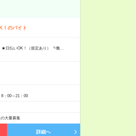
K！のバイト
 ★日払いOK！（規定あり） ┗働…
：00～21：00
以上の大量募集
詳細へ