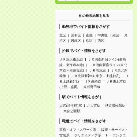
他の検索結果を見る
勤務地でバイト情報をさがす
北区
浦和区
南区
中央区
緑区
見
沼区
岩槻区
桜区
西区
沿線でバイト情報をさがす
ＪＲ京浜東北線
ＪＲ湘南新宿ライン(高崎
線－東海道本線)
ＪＲ湘南新宿ライン(東北
本線－横須賀線)
ＪＲ埼京線
ＪＲ東北新
幹線
ＪＲ北陸新幹線(東京－上越妙高)
Ｊ
Ｒ上越新幹線
ＪＲ高崎線
ＪＲ東北本線
(上野－盛岡)
東武野田線
駅でバイト情報をさがす
大宮(埼玉県)駅
北大宮駅
鉄道博物館駅
大宮公園駅
職種でバイト情報をさがす
事務・オフィスワーク系
販売・サービス・
営業系
クリエイティブ系
IT・エンジニ