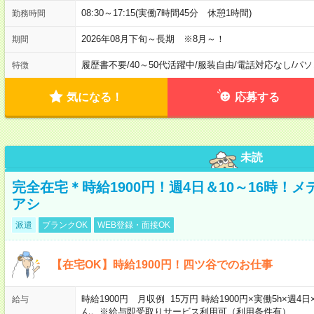
08:30～17:15(実働7時間45分 休憩1時間)
勤務時間
2026年08月下旬～長期 ※8月～！
期間
履歴書不要
/
40～50代活躍中
/
服装自由
/
電話対応なし
/
パソ
特徴
気になる！
応募する
未読
完全在宅＊時給1900円！週4日＆10～16時！
アシ
派遣
ブランクOK
WEB登録・面接OK
【在宅OK】時給1900円！四ツ谷でのお仕事
時給1900円 月収例 15万円 時給1900円×実働5h×
給与
ん。※給与即受取りサービス利用可（利用条件有）