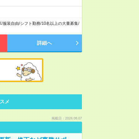
K
/
服装自由
/
シフト勤務
/
10名以上の大量募集
/
詳細へ
スメ
掲載日：2026.08.07