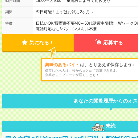
16:00～翌9:00 ※施設によって前後あり
勤務時間
即日可能！まずはお試し2ヶ月～
期間
日払いOK
/
履歴書不要
/
40～50代活躍中
/
副業・WワークO
特徴
電話対応なし
/
パソコンスキル不要
気になる！
応募する
興味のあるバイト
は、とりあえず保存しよう♪
保存した求人は、後からまとめて応募できるよ。
企業からアプローチが届くことも！
あなたの閲覧履歴からのオス
未読