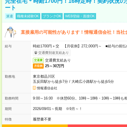
完全在宅＊時給1700円！16時定時！契約状況
ート
派遣
職種未経験OK
ブランクOK
WEB登録・面接OK
直接雇用の可能性があります！情報通信会社！当社
時給1700円＋交 【月収例】272,000円～ ■給与の
給与
交通費別途支給あり
交通費支給あり
交通費
25～30万円
月収例
東京都品川区
勤務地
五反田駅から徒歩7分
/
大崎広小路駅から徒歩5分
情報通信会社
9:00～16:00 ※休憩60分。10時～18時・10時～19時
勤務時間
2026/09/01～長期 ※9月～！
期間
履歴書不要
特徴