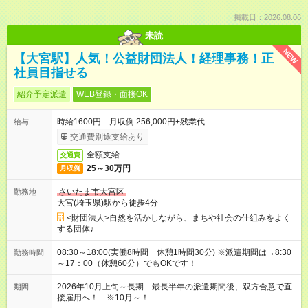
掲載日：2026.08.06
未読
NEW
【大宮駅】人気！公益財団法人！経理事務！正
社員目指せる
紹介予定派遣
WEB登録・面接OK
時給1600円 月収例 256,000円+残業代
給与
交通費別途支給あり
全額支給
交通費
25～30万円
月収例
さいたま市大宮区
勤務地
大宮(埼玉県)駅から徒歩4分
<財団法人>自然を活かしながら、まちや社会の仕組みをよく
する団体♪
08:30～18:00(実働8時間 休憩1時間30分) ※派遣期間は→8:30
勤務時間
～17：00（休憩60分）でもOKです！
2026年10月上旬～長期 最長半年の派遣期間後、双方合意で直
期間
接雇用へ！ ※10月～！