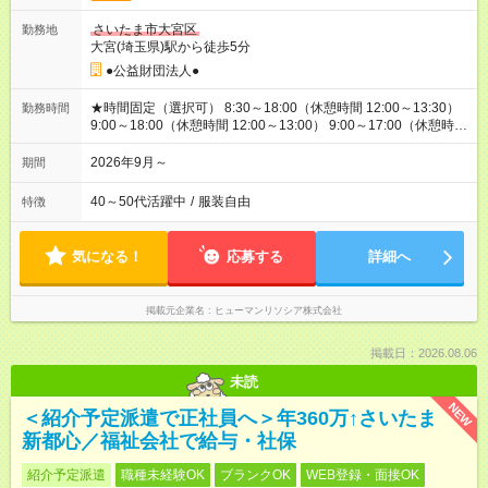
さいたま市大宮区
勤務地
大宮(埼玉県)駅から徒歩5分
●公益財団法人●
★時間固定（選択可） 8:30～18:00（休憩時間 12:00～13:30）
勤務時間
9:00～18:00（休憩時間 12:00～13:00） 9:00～17:00（休憩時
間 12:00～13:00） 他、派遣先の規定による
2026年9月～
期間
40～50代活躍中
/
服装自由
特徴
気になる！
応募する
詳細へ
掲載元企業名
ヒューマンリソシア株式会社
掲載日：2026.08.06
未読
NEW
＜紹介予定派遣で正社員へ＞年360万↑さいたま
新都心／福祉会社で給与・社保
紹介予定派遣
職種未経験OK
ブランクOK
WEB登録・面接OK