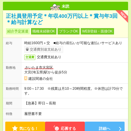
未読
NEW
正社員登用予定＊年収400万円以上＊賞与年3回
＊給与計算など
紹介予定派遣
職種未経験OK
ブランクOK
WEB登録・面接OK
時給1600円＋交 ■給与の前払いが可能な速払いサービスあり
給与
交通費別途支給あり
交通費支給あり
交通費
さいたま市大宮区
勤務地
大宮(埼玉県)駅から徒歩5分
建設関連の会社
9:00～17:30 ※残業は月10～20時間程度。※休憩は計70分で
勤務時間
す。
【急募】即日～長期
期間
履歴書不要
特徴
気になる！
応募する
詳細へ