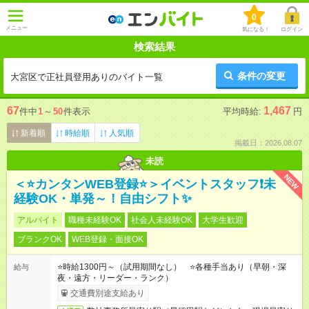
0
メニュー
気になる！
ログイン
検索結果
条件の変更
大宮区で正社員登用ありのバイト一覧
67
1,467
件中
1
～
50
件表示
平均時給:
円
新着順
時給順
人気順
掲載日：2026.08.07
未読
NEW
＜⭐カンタンWEB登録⭐＞イベントスタッフ❗未
経験OK・単発～！自由シフト✨
アルバイト
職種未経験OK
社会人未経験OK
大学生歓迎
ブランクOK
WEB登録・面接OK
⭐時給1300円～（試用期間なし） ⭐各種手当あり（早朝・深
給与
夜・遠方・リーダー・ランク）
交通費別途支給あり