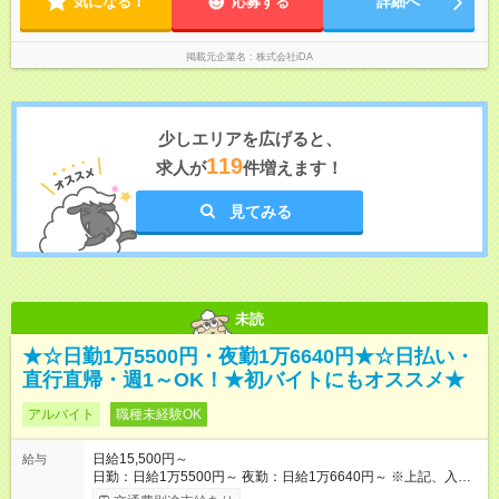
気になる！
応募する
詳細へ
掲載元企業名
株式会社iDA
少しエリアを広げると、
119
求人が
件増えます！
見てみる
未読
★☆日勤1万5500円・夜勤1万6640円★☆日払い・
直行直帰・週1～OK！★初バイトにもオススメ★
アルバイト
職種未経験OK
日給15,500円～
給与
日勤：日給1万5500円～ 夜勤：日給1万6640円～ ※上記、入社
祝手当4000円含む(25勤務まで) ┗新任研修の終了から100日以内