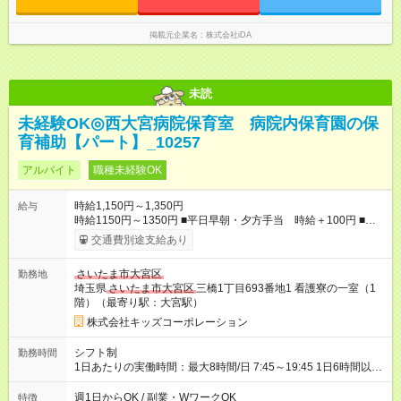
掲載元企業名
株式会社iDA
未読
未経験OK◎西大宮病院保育室 病院内保育園の保
育補助【パート】_10257
アルバイト
職種未経験OK
時給1,150円～1,350円
給与
時給1150円～1350円 ■平日早朝・夕方手当 時給＋100円 ■休
日手当 時給＋100円 ■特別期間手当（GW、お盆、年末年始※
交通費別途支給あり
会社カレンダーによる）時給＋200円 【試用期間】試用期間あ
り 試用期間の長さ：3ヶ月 雇用形態、給与は本採用時と同じで
さいたま市大宮区
勤務地
す。
埼玉県
さいたま市大宮区
三橋1丁目693番地1 看護寮の一室（1
階）（最寄り駅：大宮駅）
株式会社キッズコーポレーション
シフト制
勤務時間
1日あたりの実働時間：最大8時間/日 7:45～19:45 1日6時間以
上、週1日以上 ＊週20時間以上のシフト勤務または週20時間未
満の扶養内勤務どちらも可能 ＊早番7:45～、遅番19:45までどち
週1日からOK / 副業・WワークOK
特徴