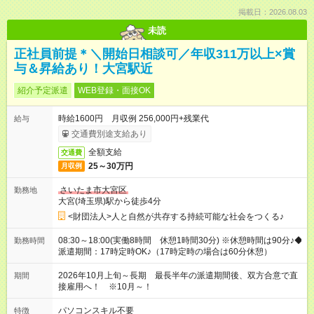
掲載日：2026.08.03
未読
正社員前提＊＼開始日相談可／年収311万以上×賞
与＆昇給あり！大宮駅近
紹介予定派遣
WEB登録・面接OK
時給1600円 月収例 256,000円+残業代
給与
交通費別途支給あり
全額支給
交通費
25～30万円
月収例
さいたま市大宮区
勤務地
大宮(埼玉県)駅から徒歩4分
<財団法人>人と自然が共存する持続可能な社会をつくる♪
08:30～18:00(実働8時間 休憩1時間30分) ※休憩時間は90分♪◆
勤務時間
派遣期間：17時定時OK♪（17時定時の場合は60分休憩）
2026年10月上旬～長期 最長半年の派遣期間後、双方合意で直
期間
接雇用へ！ ※10月～！
パソコンスキル不要
特徴