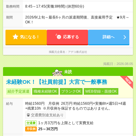
8:45～17:45(実働:8時間) (休憩60分)
勤務時間
2026/9/上旬～最長6ヶ月の派遣期間後、直接雇用予定 ★9月～
期間
OK！
気になる！
応募する
詳細へ
掲載元企業名
アデコ株式会社
掲載日：2026.08.05
未読
NEW
未経験OK！【社員前提】大宮で一般事務
紹介予定派遣
職種未経験OK
ブランクOK
WEB登録・面接OK
時給1560円 月収例 26万円 時給1560円×実働8h×週5日×4週
給与
+残業10h ※月収例を保証するものではありません。
交通費別途支給あり
1ヶ月3万円を上限として実費支給
交通費
25～30万円
月収例