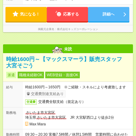
らか入れる方 ＊お預かり状況により、勤務時間の調整をお願い
する場合があります
気になる！
応募する
詳細へ
掲載元企業名
株式会社キッズコーポレーション
未読
時給1600円～【マックスマーラ】販売スタッフ
大宮そごう
派遣
職種未経験OK
WEB登録・面接OK
時給1600円～1650円 ※ご経験・スキルにより考慮致します
給与
交通費別途支給あり
交通費全額支給（規定あり）
交通費
さいたま市大宮区
勤務地
埼玉県
さいたま市大宮区
JR 大宮駅西口より徒歩2分
Max Mara
09:30～20:30 実働7.5時間／休憩1.5時間 営業時間に合わせた
勤務時間