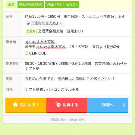
派遣
職種未経験OK
WEB登録・面接OK
時給1550円～1680円 ※ご経験・スキルにより考慮致します
給与
交通費別途支給あり
交通費全額支給（規定あり）
交通費
さいたま市大宮区
勤務地
埼玉県
さいたま市大宮区
JR「大宮駅」東口より徒歩2分
CLINIQUE
09:30～19:30 実働7.5時間／休憩1.5時間 営業時間に合わせた
勤務時間
シフト制
長期のお仕事です。開始日はお気軽にご相談ください！
期間
シフト勤務
/
パソコンスキル不要
特徴
気になる！
応募する
詳細へ
掲載元企業名
株式会社iDA