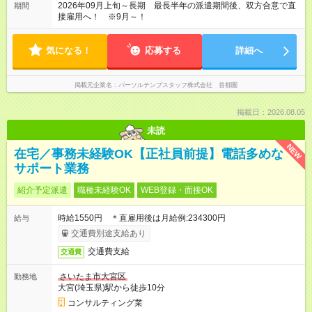
2026年09月上旬～長期 最長半年の派遣期間後、双方合意で直
期間
接雇用へ！ ※9月～！
気になる！
応募する
詳細へ
掲載元企業名
パーソルテンプスタッフ株式会社 首都圏
掲載日：2026.08.05
未読
NEW
在宅／事務未経験OK【正社員前提】電話多めな
サポート業務
紹介予定派遣
職種未経験OK
WEB登録・面接OK
時給1550円 ＊直雇用後は月給例:234300円
給与
交通費別途支給あり
交通費支給
交通費
さいたま市大宮区
勤務地
大宮(埼玉県)駅から徒歩10分
コンサルティング業