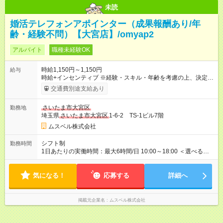
未読
婚活テレフォンアポインター（成果報酬あり/年
齢・経験不問）【大宮店】/omyap2
アルバイト
職種未経験OK
時給1,150円～1,150円
給与
時給+インセンティブ ※経験・スキル・年齢を考慮の上、決定し
ます。 《成果に応じたインセンティブ支給例》 テレアポ未経
交通費別途支給あり
験、入社5ヶ月目の女性パートさんが、時給に加えて、月7万円
のインセンティブを獲得するなど、入社年数に関わりなく成
さいたま市大宮区
勤務地
果・貢献に応じた報酬制度が導入されています。 ※試用期間は3
埼玉県
さいたま市大宮区
1-6-2 TS-1ビル7階
ヶ月で、その間は有期契約です。そのほかの条件に変更はあり
ません。 【試用期間】試用期間あり 試用期間の長さ：2ヶ月
ムスベル株式会社
※ 雇用形態と給与に、本採用時と異なる部分があります。 雇用
形態：中途採用（契約社員） 給与：本採用時と同じです。 ※試
シフト制
勤務時間
用期間は2ヶ月で、その間は有期契約です。そのほかの条件に変
1日あたりの実働時間：最大6時間/日 10:00～18:00 ＜選べるシ
更はありません。 ※月所定労働時間が110時間未満の方は試用期
フト＞ (1)10:00～16:00 (2)10:00～17:00 (3)10:00～18:00 ◎
間3ヶ月になります。
勤務時間は(1)～(3)で選択OK！ ◎勤務日数：週4日～5日勤務
気になる！
（希望シフト制） ◎原則定時退社／残業はほとんどありませ
応募する
詳細へ
ん！
掲載元企業名
ムスベル株式会社