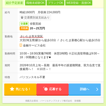
紹介予定派遣
職種未経験OK
ブランクOK
WEB登録・面接OK
時給1600円 月収例 224,000円
給与
交通費別途支給あり
全額支給
交通費
20～25万円
月収例
さいたま市大宮区
勤務地
大宮(埼玉県)駅から徒歩10分
/
さいたま新都心駅から徒歩15分
金融サービス会社
10:00～18:00(実働7時間 休憩1時間) ※正社員登用後は9:00～
勤務時間
18：00勤務となります■
2026年10月上旬～長期 最長半年の派遣期間後、双方合意で直
期間
接雇用へ！ ※10月～！
パソコンスキル不要
特徴
気になる！
応募する
詳細へ
掲載元企業名
パーソルテンプスタッフ株式会社 首都圏