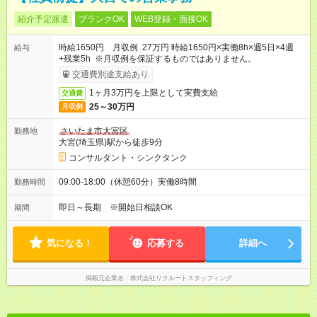
紹介予定派遣
ブランクOK
WEB登録・面接OK
時給1650円 月収例 27万円 時給1650円×実働8h×週5日×4週
給与
+残業5h ※月収例を保証するものではありません。
交通費別途支給あり
1ヶ月3万円を上限として実費支給
交通費
25～30万円
月収例
さいたま市大宮区
勤務地
大宮(埼玉県)駅から徒歩9分
コンサルタント・シンクタンク
09:00-18:00（休憩60分）実働8時間
勤務時間
即日～長期 ※開始日相談OK
期間
気になる！
応募する
詳細へ
掲載元企業名
株式会社リクルートスタッフィング