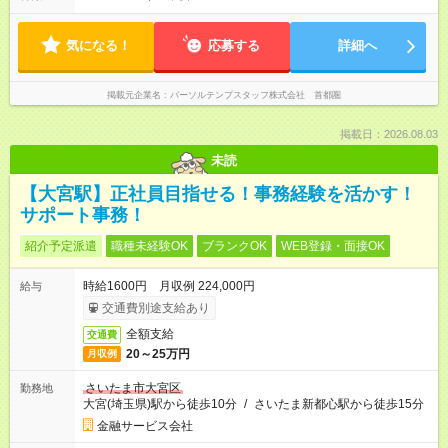
気になる！
応募する
詳細へ
掲載元企業名
パーソルテンプスタッフ株式会社 首都圏
掲載日：2026.08.03
未読
【大宮駅】正社員目指せる！事務経験を活かす！
サポート事務！
紹介予定派遣
職種未経験OK
ブランクOK
WEB登録・面接OK
時給1600円 月収例 224,000円
給与
交通費別途支給あり
全額支給
交通費
20～25万円
月収例
さいたま市大宮区
勤務地
大宮(埼玉県)駅から徒歩10分
/
さいたま新都心駅から徒歩15分
金融サービス会社