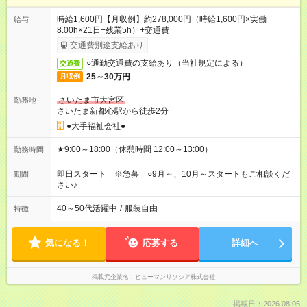
時給1,600円【月収例】約278,000円（時給1,600円×実働
給与
8.00h×21日+残業5h）+交通費
交通費別途支給あり
○通勤交通費の支給あり（当社規定による）
交通費
25～30万円
月収例
さいたま市大宮区
勤務地
さいたま新都心駅から徒歩2分
●大手福祉会社●
★9:00～18:00（休憩時間 12:00～13:00）
勤務時間
即日スタート ※急募 ○9月～、10月～スタートもご相談くだ
期間
さい♪
40～50代活躍中
/
服装自由
特徴
気になる！
応募する
詳細へ
掲載元企業名
ヒューマンリソシア株式会社
掲載日：2026.08.05