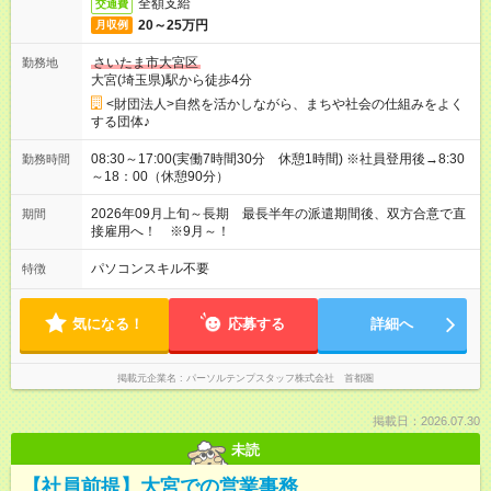
全額支給
交通費
20～25万円
月収例
さいたま市大宮区
勤務地
大宮(埼玉県)駅から徒歩4分
<財団法人>自然を活かしながら、まちや社会の仕組みをよく
する団体♪
08:30～17:00(実働7時間30分 休憩1時間) ※社員登用後→8:30
勤務時間
～18：00（休憩90分）
2026年09月上旬～長期 最長半年の派遣期間後、双方合意で直
期間
接雇用へ！ ※9月～！
パソコンスキル不要
特徴
気になる！
応募する
詳細へ
掲載元企業名
パーソルテンプスタッフ株式会社 首都圏
掲載日：2026.07.30
未読
【社員前提】大宮での営業事務