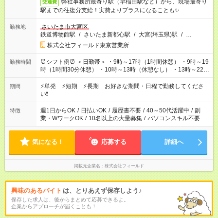
弊社事務所最寄り駅（早稲田駅など）から、現場最寄り
交通費
駅までの往復分支給！実費よりプラスになることも✨
さいたま市大宮区
勤務地
鉄道博物館駅
/
さいたま新都心駅
/
大宮(埼玉県)駅
/
…
株式会社フィールド東京営業所
⏰シフト例⏰ ＜日勤帯＞ ・9時～17時（1時間休憩） ・9時～19
勤務時間
時（1時間30分休憩） ・10時～13時（休憩なし） ・13時～22時
（1時間休憩） ＜夜勤帯＞ ・22時～午前2時（休憩なし） ・23
時～午前7時（1時間休憩） ・午前0時～6時（休憩なし） ※案件
⚡単発 ⚡短期 ⚡長期 お好きな期間・日程で勤務してくださ
期間
や日程により変動があります。 ※なるべく希望シフトに合うよ
い❗
う調整しております。
週1日からOK
/
日払いOK
/
履歴書不要
/
40～50代活躍中
/
副
特徴
業・WワークOK
/
10名以上の大量募集
/
パソコンスキル不要
気になる！
応募する
詳細へ
掲載元企業名
株式会社フィールド
興味のあるバイト
は、とりあえず保存しよう♪
保存した求人は、後からまとめて応募できるよ。
企業からアプローチが届くことも！