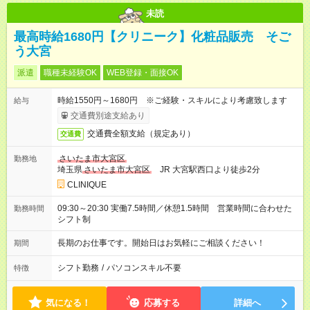
未読
最高時給1680円【クリニーク】化粧品販売 そご
う大宮
派遣
職種未経験OK
WEB登録・面接OK
時給1550円～1680円 ※ご経験・スキルにより考慮致します
給与
交通費別途支給あり
交通費全額支給（規定あり）
交通費
さいたま市大宮区
勤務地
埼玉県
さいたま市大宮区
JR 大宮駅西口より徒歩2分
CLINIQUE
09:30～20:30 実働7.5時間／休憩1.5時間 営業時間に合わせた
勤務時間
シフト制
長期のお仕事です。開始日はお気軽にご相談ください！
期間
シフト勤務
/
パソコンスキル不要
特徴
気になる！
応募する
詳細へ