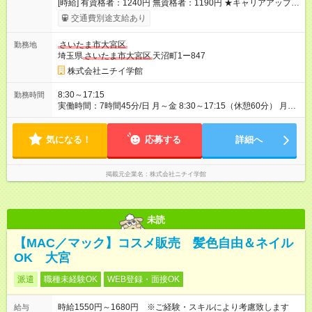
[時給] 有資格者：1240円 無資格者：1190円 ★キャリアアップ制
度あり 進級により給与がアップします！ 【試用期間】試用期間
交通費別途支給あり
あり 試用期間の長さ：3ヶ月 雇用形態、給与は本採用時と同じ
です。
さいたま市大宮区
勤務地
埼玉県
さいたま市大宮区
天沼町1ー847
株式会社ニチイ学館
8:30～17:15
勤務時間
実働時間：7時間45分/日 月～金 8:30～17:15（休憩60分） 月8
日勤務 所定労働時間 62時間／月
気になる！
応募する
詳細へ
掲載元企業名
株式会社ニチイ学館
未読
【MAC／マック】コスメ販売 髪色自由＆ネイル
OK 大宮
派遣
職種未経験OK
WEB登録・面接OK
時給1550円～1680円 ※ご経験・スキルにより考慮致します
給与