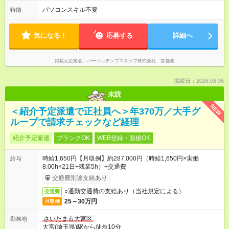
パソコンスキル不要
特徴
気になる！
応募する
詳細へ
掲載元企業名
パーソルテンプスタッフ株式会社 首都圏
掲載日：2026.08.06
未読
NEW
＜紹介予定派遣で正社員へ＞年370万／大手グ
ループで請求チェックなど経理
紹介予定派遣
ブランクOK
WEB登録・面接OK
時給1,650円【月収例】約287,000円（時給1,650円×実働
給与
8.00h×21日+残業5h）+交通費
交通費別途支給あり
○通勤交通費の支給あり（当社規定による）
交通費
25～30万円
月収例
さいたま市大宮区
勤務地
大宮(埼玉県)駅から徒歩10分