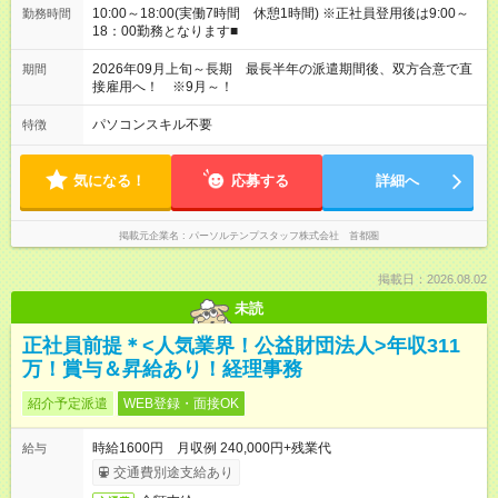
10:00～18:00(実働7時間 休憩1時間) ※正社員登用後は9:00～
勤務時間
18：00勤務となります■
2026年09月上旬～長期 最長半年の派遣期間後、双方合意で直
期間
接雇用へ！ ※9月～！
パソコンスキル不要
特徴
気になる！
応募する
詳細へ
掲載元企業名
パーソルテンプスタッフ株式会社 首都圏
掲載日：2026.08.02
未読
正社員前提＊<人気業界！公益財団法人>年収311
万！賞与＆昇給あり！経理事務
紹介予定派遣
WEB登録・面接OK
時給1600円 月収例 240,000円+残業代
給与
交通費別途支給あり