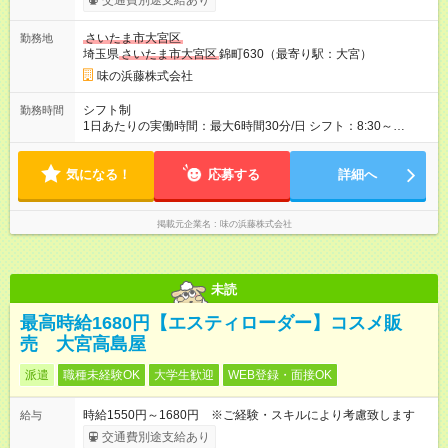
交通費別途支給あり
さいたま市大宮区
勤務地
埼玉県
さいたま市大宮区
錦町630（最寄り駅：大宮）
味の浜藤株式会社
シフト制
勤務時間
1日あたりの実働時間：最大6時間30分/日 シフト：8:30～
16:00（休憩60分） ・ 週3～5日勤務（要相談）
気になる！
応募する
詳細へ
掲載元企業名
味の浜藤株式会社
未読
最高時給1680円【エスティローダー】コスメ販
売 大宮高島屋
派遣
職種未経験OK
大学生歓迎
WEB登録・面接OK
時給1550円～1680円 ※ご経験・スキルにより考慮致します
給与
交通費別途支給あり