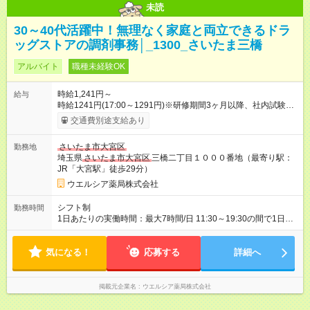
未読
30～40代活躍中！無理なく家庭と両立できるドラ
ッグストアの調剤事務│_1300_さいたま三橋
アルバイト
職種未経験OK
時給1,241円～
給与
時給1241円(17:00～1291円)※研修期間3ヶ月以降、社内試験に
よる更新判定あり 社内試験合格後、時給＋50～100円の昇給あ
交通費別途支給あり
り （大学生は＋20円） 試用期間あり：入社日から3ヶ月間／本
採用と待遇は変わりません。 【試用期間】試用期間あり 試用期
さいたま市大宮区
勤務地
間の長さ：3ヶ月 雇用形態、給与は本採用時と同じです。
埼玉県
さいたま市大宮区
三橋二丁目１０００番地（最寄り駅：
JR「大宮駅」徒歩29分）
ウエルシア薬局株式会社
シフト制
勤務時間
1日あたりの実働時間：最大7時間/日 11:30～19:30の間で1日7
時間～応相談 ☆週3～5日の勤務 ※勤務曜日応相談 ※19:00まで
勤務できる方歓迎 ☆未経験・無資格可
気になる！
応募する
詳細へ
掲載元企業名
ウエルシア薬局株式会社