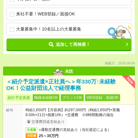
来社不要！WEB登録／面接OK
大量募集中！10名以上の大量募集
追加して再検索！
掲載日：2026.08.06
未読
NEW
＜紹介予定派遣×正社員へ＞年330万↑未経験
OK！公益財団法人で経理事務
紹介予定派遣
職種未経験OK
ブランクOK
WEB登録・面接OK
時給1,650円【月収例】約297,000円（時給1,650円×実働
給与
8.00h×21日+残業10h）+交通費 ※8時間勤務の場合
交通費別途支給あり
○通勤交通費の支給あり（当社規定による）
交通費
25～30万円
月収例