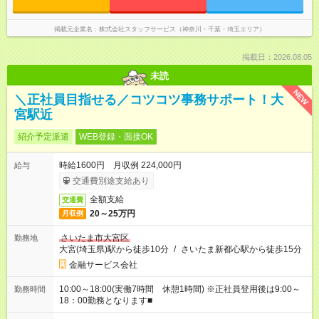
掲載元企業名
株式会社スタッフサービス（神奈川・千葉・埼玉エリア）
掲載日：2026.08.05
未読
NEW
＼正社員目指せる／コツコツ事務サポート！大
宮駅近
紹介予定派遣
WEB登録・面接OK
時給1600円 月収例 224,000円
給与
交通費別途支給あり
全額支給
交通費
20～25万円
月収例
さいたま市大宮区
勤務地
大宮(埼玉県)駅から徒歩10分
/
さいたま新都心駅から徒歩15分
金融サービス会社
10:00～18:00(実働7時間 休憩1時間) ※正社員登用後は9:00～
勤務時間
18：00勤務となります■