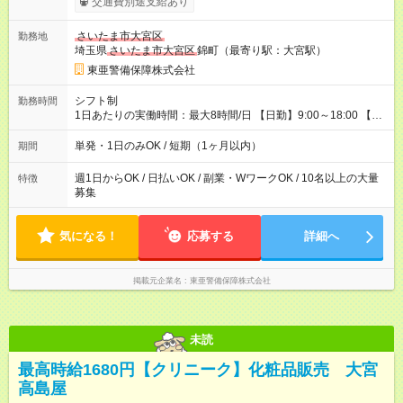
交通費別途支給あり
┗規定あり ／ 経験や年齢を問わず、 頑張った方全員に支給され
ます！ ＼ ■日給保証あり！ お仕事が早く終わっても、 その日の
さいたま市大宮区
勤務地
日給は全額支給！ ■月22日以上勤務すると… 日給1000円UP！ ■
埼玉県
さいたま市大宮区
錦町（最寄り駅：大宮駅）
日払い・週払い・前払いOK！ 給与即時払いサービス『クリア
(CRIA)』で 最短当日にコンビニATMから 現金で給与を受け取れ
東亜警備保障株式会社
ます♪ ※稼働分・規定あり ■法定研修(7h×3日間)中も 手当をしっ
かり【3万円】支給！ ┗研修手当の一部(9，000円)は手渡しで支
シフト制
勤務時間
給 ┗昼食代も別途支給(500円×3日間） ┗研修期間中も交通費全額
1日あたりの実働時間：最大8時間/日 【日勤】9:00～18:00 【夜
支給 【試用期間】試用期間なし
勤】20:00～翌5:00 ・【日勤のみ】【夜勤のみ】もOK♪ ・自分
の都合に合わせて稼げます◎ ・シフトの申告は電話・メールで
単発・1日のみOK / 短期（1ヶ月以内）
期間
OK♪ ┗お仕事したい日を電話かメールで連絡！ ★週5勤務や、プ
ライベートの予定に 合わせて好きな時など、自由に働けます
週1日からOK / 日払いOK / 副業・WワークOK / 10名以上の大量
特徴
募集
気になる！
応募する
詳細へ
掲載元企業名
東亜警備保障株式会社
未読
最高時給1680円【クリニーク】化粧品販売 大宮
高島屋