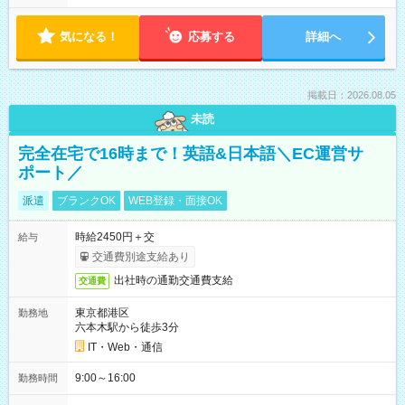
気になる！
応募する
詳細へ
掲載日：2026.08.05
未読
完全在宅で16時まで！英語&日本語＼EC運営サ
ポート／
派遣
ブランクOK
WEB登録・面接OK
時給2450円＋交
給与
交通費別途支給あり
出社時の通勤交通費支給
交通費
東京都港区
勤務地
六本木駅から徒歩3分
IT・Web・通信
9:00～16:00
勤務時間