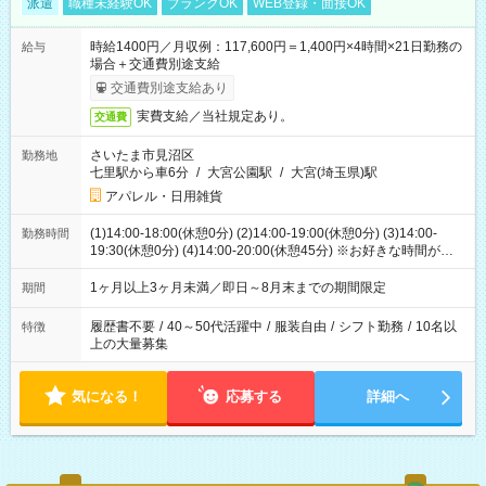
派遣
職種未経験OK
ブランクOK
WEB登録・面接OK
時給1400円／月収例：117,600円＝1,400円×4時間×21日勤務の
給与
場合＋交通費別途支給
交通費別途支給あり
実費支給／当社規定あり。
交通費
さいたま市見沼区
勤務地
七里駅から車6分
/
大宮公園駅
/
大宮(埼玉県)駅
アパレル・日用雑貨
(1)14:00-18:00(休憩0分) (2)14:00-19:00(休憩0分) (3)14:00-
勤務時間
19:30(休憩0分) (4)14:00-20:00(休憩45分) ※お好きな時間が選べ
ます
1ヶ月以上3ヶ月未満／即日～8月末までの期間限定
期間
履歴書不要
/
40～50代活躍中
/
服装自由
/
シフト勤務
/
10名以
特徴
上の大量募集
気になる！
応募する
詳細へ