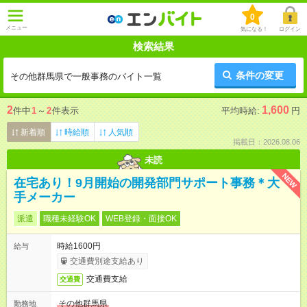
0
メニュー
気になる！
ログイン
検索結果
条件の変更
その他群馬県で一般事務のバイト一覧
2
1,600
件中
1
～
2
件表示
平均時給:
円
新着順
時給順
人気順
掲載日：2026.08.06
未読
NEW
在宅あり！9月開始の開発部門サポート事務＊大
手メーカー
派遣
職種未経験OK
WEB登録・面接OK
時給1600円
給与
交通費別途支給あり
交通費支給
交通費
その他群馬県
勤務地