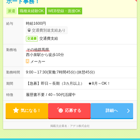
ポート事務！
派遣
職種未経験OK
WEB登録・面接OK
時給1600円
給与
交通費別途支給あり
交通費支給
交通費
その他群馬県
勤務地
西小泉駅から徒歩10分
メーカー
9:00～17:30(実働:7時間45分) (休憩45分)
勤務時間
【急募】即日～長期（3カ月以上） ★8月～OK！
期間
履歴書不要
/
40～50代活躍中
特徴
気になる！
応募する
詳細へ
掲載元企業名
アデコ株式会社