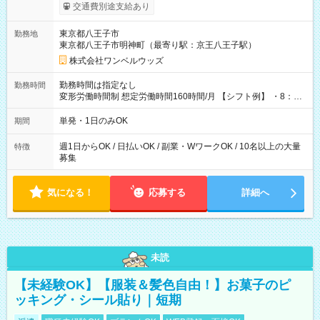
いOK！（規定あり） ┗働いたその日に現金GET♪ お仕事後はコ
交通費別途支給あり
ンビニATMから 日払い分を引き落とせます！ 【試用期間】試
用期間なし
東京都八王子市
勤務地
東京都八王子市明神町（最寄り駅：京王八王子駅）
株式会社ワンベルウッズ
勤務時間は指定なし
勤務時間
変形労働時間制 想定労働時間160時間/月 【シフト例】 ・8：00
～21：00
単発・1日のみOK
期間
週1日からOK / 日払いOK / 副業・WワークOK / 10名以上の大量
特徴
募集
気になる！
応募する
詳細へ
未読
【未経験OK】【服装＆髪色自由！】お菓子のピ
ッキング・シール貼り｜短期