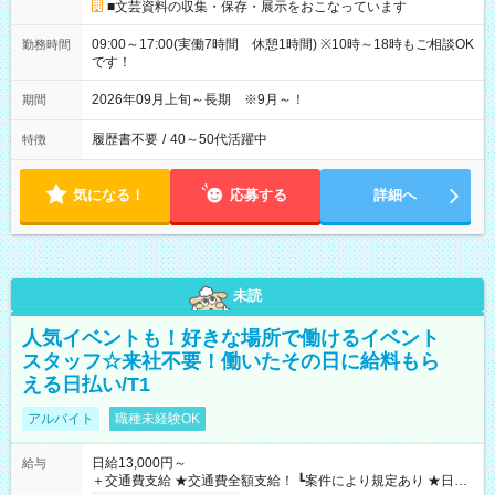
■文芸資料の収集・保存・展示をおこなっています
09:00～17:00(実働7時間 休憩1時間) ※10時～18時もご相談OK
勤務時間
です！
2026年09月上旬～長期 ※9月～！
期間
履歴書不要
/
40～50代活躍中
特徴
気になる！
応募する
詳細へ
未読
人気イベントも！好きな場所で働けるイベント
スタッフ☆来社不要！働いたその日に給料もら
える日払い/T1
アルバイト
職種未経験OK
日給13,000円～
給与
＋交通費支給 ★交通費全額支給！ ┗案件により規定あり ★日払