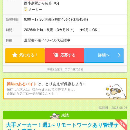
西小泉駅から徒歩10分
メーカー
9:00～17:30(実働:7時間45分) (休憩45分)
勤務時間
2026/9/上旬～長期（3カ月以上） ★9月～OK！
期間
履歴書不要
/
40～50代活躍中
特徴
気になる！
応募する
詳細へ
掲載元企業名
アデコ株式会社
興味のあるバイト
は、とりあえず保存しよう♪
保存した求人は、後からまとめて応募できるよ。
企業からアプローチが届くことも！
掲載日：2026.08.06
未読
NEW
大手メーカー！週1～リモートワークあり管理サ