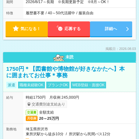
2026/8/17～長期 ※長期更新予定 ※8月～OK！
期間
履歴書不要
/
40～50代活躍中
/
服装自由
特徴
気になる！
応募する
詳細へ
掲載日：2026.08.03
未読
1750円＊【図書館や博物館が好きなかたへ】本
に囲まれてお仕事＊事務
派遣
職種未経験OK
ブランクOK
WEB登録・面接OK
時給1750円 月収例 245,000円
給与
交通費別途支給あり
全額支給
交通費
20～25万円
月収例
埼玉県所沢市
勤務地
東所沢駅から徒歩10分
/
所沢駅から民間バス12分