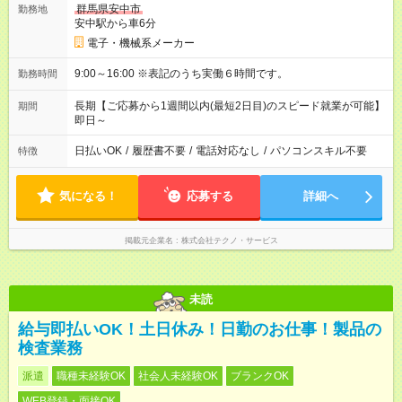
群馬県安中市
勤務地
安中駅から車6分
電子・機械系メーカー
9:00～16:00 ※表記のうち実働６時間です。
勤務時間
長期【ご応募から1週間以内(最短2日目)のスピード就業が可能】
期間
即日～
日払いOK
/
履歴書不要
/
電話対応なし
/
パソコンスキル不要
特徴
気になる！
応募する
詳細へ
掲載元企業名
株式会社テクノ・サービス
未読
給与即払いOK！土日休み！日勤のお仕事！製品の
検査業務
派遣
職種未経験OK
社会人未経験OK
ブランクOK
WEB登録・面接OK