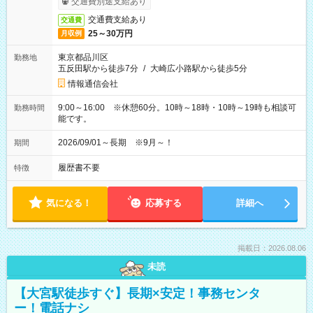
交通費別途支給あり
交通費支給あり
交通費
25～30万円
月収例
東京都品川区
勤務地
五反田駅から徒歩7分
/
大崎広小路駅から徒歩5分
情報通信会社
9:00～16:00 ※休憩60分。10時～18時・10時～19時も相談可
勤務時間
能です。
2026/09/01～長期 ※9月～！
期間
履歴書不要
特徴
気になる！
応募する
詳細へ
掲載日：2026.08.06
未読
【大宮駅徒歩すぐ】長期×安定！事務センタ
ー！電話ナシ