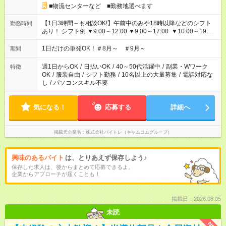
■物流センターなど ■勤務地選べます
【1日3時間～も相談OK!】午前中のみや18時以降などのシフト
勤務時間
あり！ シフト例 ▼9:00～12:00 ▼9:00～17:00 ▼10:00～19:00
▼18:00～21:00
1日だけの単発OK！＃8月～ ＃9月～
期間
週1日からOK
/
日払いOK
/
40～50代活躍中
/
副業・Wワーク
特徴
OK
/
服装自由
/
シフト勤務
/
10名以上の大量募集
/
電話対応な
し
/
パソコンスキル不要
気になる！
応募する
詳細へ
掲載元企業名
株式会社バイトレ（キャムコムグループ）
興味のあるバイト
は、とりあえず保存しよう♪
保存した求人は、後からまとめて応募できるよ。
企業からアプローチが届くことも！
掲載日：2026.08.05
未読