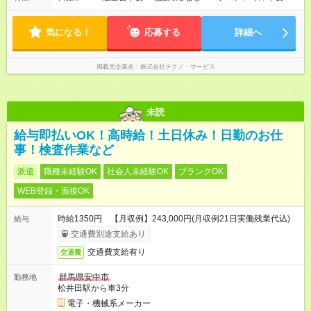
気になる！
応募する
詳細へ
掲載元企業名
株式会社テクノ・サービス
未読
給与即払いOK！高時給！土日休み！日勤のお仕
事！検査作業など
派遣
職種未経験OK
社会人未経験OK
ブランクOK
WEB登録・面接OK
時給1350円 【月収例】243,000円(月収例21日実働残業代込)
給与
交通費別途支給あり
交通費支給有り
交通費
群馬県安中市
勤務地
松井田駅から車3分
電子・機械系メーカー