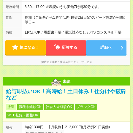
8:30～17:00 ※表記のうち実働7時間30分です。
勤務時間
長期【ご応募から1週間以内(最短2日目)のスピード就業が可能】
期間
即日～
日払いOK
/
履歴書不要
/
電話対応なし
/
パソコンスキル不要
特徴
気になる！
応募する
詳細へ
掲載元企業名
株式会社テクノ・サービス
未読
給与即払いOK！高時給！土日休み！仕分けや破砕
など
派遣
職種未経験OK
社会人未経験OK
ブランクOK
WEB登録・面接OK
時給1330円 【月収例】213,000円(月収例21日実働)
給与