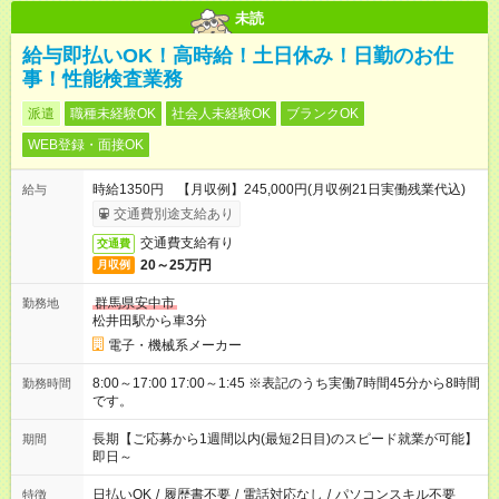
未読
給与即払いOK！高時給！土日休み！日勤のお仕
事！性能検査業務
派遣
職種未経験OK
社会人未経験OK
ブランクOK
WEB登録・面接OK
時給1350円 【月収例】245,000円(月収例21日実働残業代込)
給与
交通費別途支給あり
交通費支給有り
交通費
20～25万円
月収例
群馬県安中市
勤務地
松井田駅から車3分
電子・機械系メーカー
8:00～17:00 17:00～1:45 ※表記のうち実働7時間45分から8時間
勤務時間
です。
長期【ご応募から1週間以内(最短2日目)のスピード就業が可能】
期間
即日～
日払いOK
/
履歴書不要
/
電話対応なし
/
パソコンスキル不要
特徴