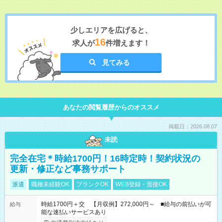
少しエリアを広げると、
16
求人が
件増えます！
見てみる
あなたの閲覧履歴からのオススメ
掲載日：2026.08.07
未読
完全在宅＊時給1700円！16時定時！契約状況の
更新・修正など事務サポート
派遣
職種未経験OK
ブランクOK
WEB登録・面接OK
時給1700円＋交 【月収例】272,000円～ ■給与の前払いが可
給与
能な速払いサービスあり