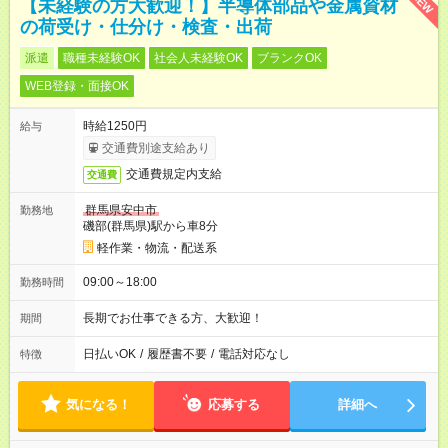
NEW
【未経験の方大歓迎！】半導体部品や金属資材
の荷受け・仕分け・検査・出荷
派遣
職種未経験OK
社会人未経験OK
ブランクOK
WEB登録・面接OK
時給1250円
給与
交通費別途支給あり
交通費規定内支給
交通費
群馬県安中市
勤務地
磯部(群馬県)駅から車8分
軽作業・物流・配送系
09:00～18:00
勤務時間
長期でお仕事できる方、大歓迎！
期間
日払いOK
/
履歴書不要
/
電話対応なし
特徴
気になる！
応募する
詳細へ