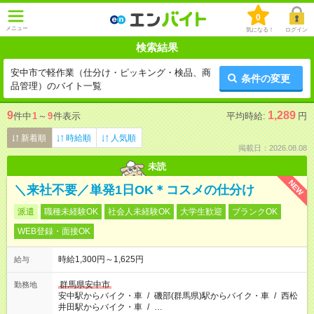
0
メニュー
気になる！
ログイン
検索結果
安中市で軽作業（仕分け・ピッキング・検品、商
条件の変更
品管理）のバイト一覧
9
1,289
件中
1
～
9
件表示
平均時給:
円
新着順
時給順
人気順
掲載日：2026.08.08
未読
NEW
＼来社不要／単発1日OK＊コスメの仕分け
派遣
職種未経験OK
社会人未経験OK
大学生歓迎
ブランクOK
WEB登録・面接OK
時給1,300円～1,625円
給与
群馬県安中市
勤務地
安中駅からバイク・車
/
磯部(群馬県)駅からバイク・車
/
西松
井田駅からバイク・車
/
…