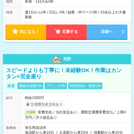
単発・1日のみOK
期間
週1日からOK / 日払いOK / 副業・WワークOK / 10名以上の大量
特徴
募集
気になる！
応募する
詳細へ
未読
スピードよりも丁寧に！未経験OK！作業はカン
タン×完全座り
派遣
職種未経験OK
ブランクOK
WEB登録・面接OK
時給1500円
給与
交通費別途支給あり
実費支給／当社規定あり。通勤交通費実費支払／上限4
交通費
万円／月※規定あり
埼玉県加須市
勤務地
加須駅から車10分
/
久喜駅から車20分
/
鴻巣駅から車20分