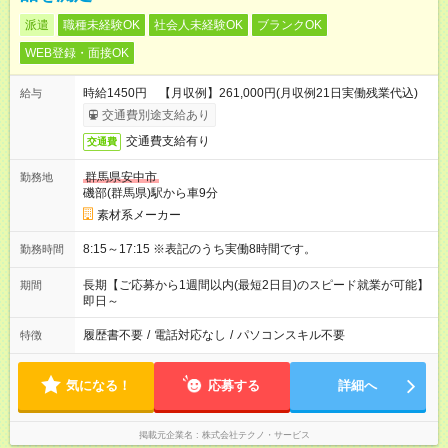
派遣
職種未経験OK
社会人未経験OK
ブランクOK
WEB登録・面接OK
時給1450円 【月収例】261,000円(月収例21日実働残業代込)
給与
交通費別途支給あり
交通費支給有り
交通費
群馬県安中市
勤務地
磯部(群馬県)駅から車9分
素材系メーカー
8:15～17:15 ※表記のうち実働8時間です。
勤務時間
長期【ご応募から1週間以内(最短2日目)のスピード就業が可能】
期間
即日～
履歴書不要
/
電話対応なし
/
パソコンスキル不要
特徴
気になる！
応募する
詳細へ
掲載元企業名
株式会社テクノ・サービス