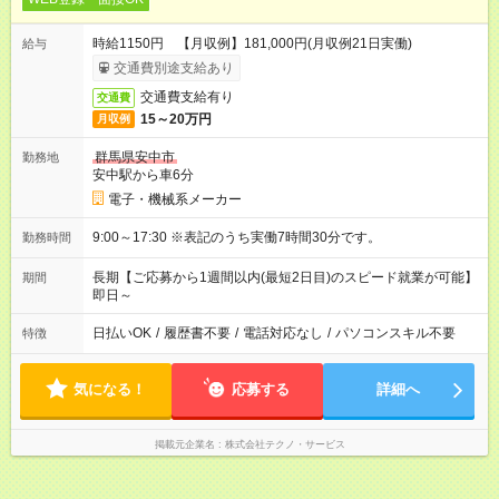
時給1150円 【月収例】181,000円(月収例21日実働)
給与
交通費別途支給あり
交通費支給有り
交通費
15～20万円
月収例
群馬県安中市
勤務地
安中駅から車6分
電子・機械系メーカー
9:00～17:30 ※表記のうち実働7時間30分です。
勤務時間
長期【ご応募から1週間以内(最短2日目)のスピード就業が可能】
期間
即日～
日払いOK
/
履歴書不要
/
電話対応なし
/
パソコンスキル不要
特徴
気になる！
応募する
詳細へ
掲載元企業名
株式会社テクノ・サービス