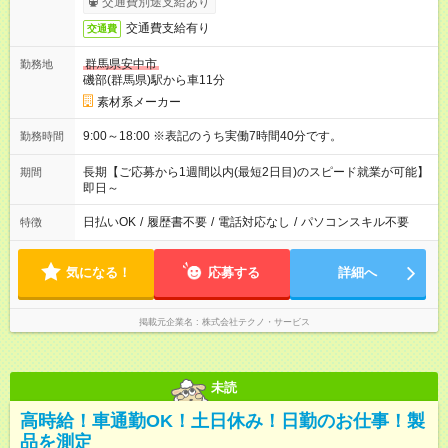
交通費別途支給あり
交通費支給有り
交通費
群馬県安中市
勤務地
磯部(群馬県)駅から車11分
素材系メーカー
9:00～18:00 ※表記のうち実働7時間40分です。
勤務時間
長期【ご応募から1週間以内(最短2日目)のスピード就業が可能】
期間
即日～
日払いOK
/
履歴書不要
/
電話対応なし
/
パソコンスキル不要
特徴
気になる！
応募する
詳細へ
掲載元企業名
株式会社テクノ・サービス
未読
高時給！車通勤OK！土日休み！日勤のお仕事！製
品を測定