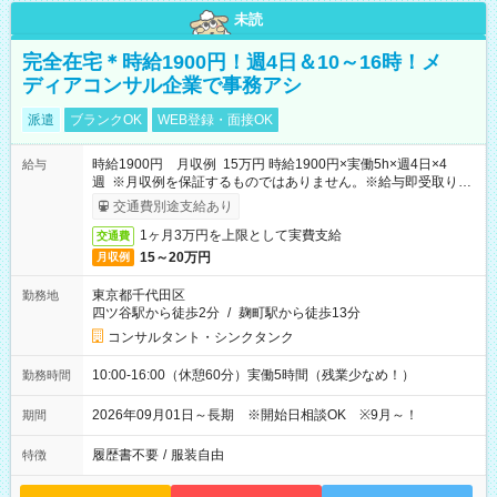
未読
完全在宅＊時給1900円！週4日＆10～16時！メ
ディアコンサル企業で事務アシ
派遣
ブランクOK
WEB登録・面接OK
時給1900円 月収例 15万円 時給1900円×実働5h×週4日×4
給与
週 ※月収例を保証するものではありません。※給与即受取りサ
ービス利用可（利用条件有）
交通費別途支給あり
1ヶ月3万円を上限として実費支給
交通費
15～20万円
月収例
東京都千代田区
勤務地
四ツ谷駅から徒歩2分
/
麹町駅から徒歩13分
コンサルタント・シンクタンク
10:00-16:00（休憩60分）実働5時間（残業少なめ！）
勤務時間
2026年09月01日～長期 ※開始日相談OK ※9月～！
期間
履歴書不要
/
服装自由
特徴