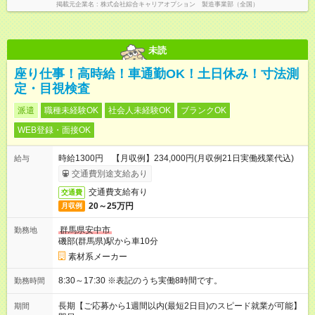
掲載元企業名
株式会社綜合キャリアオプション 製造事業部（全国）
未読
座り仕事！高時給！車通勤OK！土日休み！寸法測
定・目視検査
派遣
職種未経験OK
社会人未経験OK
ブランクOK
WEB登録・面接OK
時給1300円 【月収例】234,000円(月収例21日実働残業代込)
給与
交通費別途支給あり
交通費支給有り
交通費
20～25万円
月収例
群馬県安中市
勤務地
磯部(群馬県)駅から車10分
素材系メーカー
8:30～17:30 ※表記のうち実働8時間です。
勤務時間
長期【ご応募から1週間以内(最短2日目)のスピード就業が可能】
期間