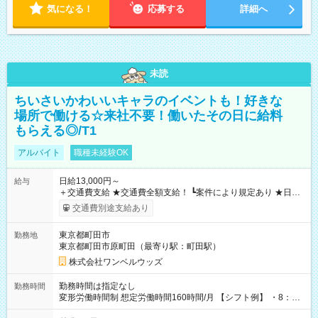
気になる！
応募する
詳細へ
未読
ちいさいかわいいキャラのイベントも！好きな
場所で働ける☆来社不要！働いたその日に給料
もらえる◎/T1
アルバイト
職種未経験OK
日給13,000円～
給与
＋交通費支給 ★交通費全額支給！ ┗案件により規定あり ★日払
いOK！（規定あり） ┗働いたその日に現金GET♪ お仕事後はコ
交通費別途支給あり
ンビニATMから 日払い分を引き落とせます！ 【試用期間】試
用期間なし
東京都町田市
勤務地
東京都町田市原町田（最寄り駅：町田駅）
株式会社ワンベルウッズ
勤務時間は指定なし
勤務時間
変形労働時間制 想定労働時間160時間/月 【シフト例】 ・8：00
～21：00