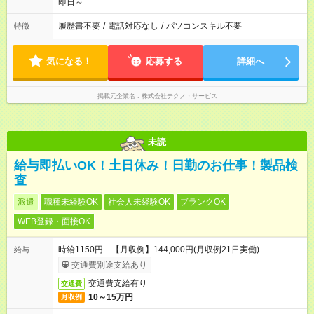
即日～
履歴書不要
/
電話対応なし
/
パソコンスキル不要
特徴
気になる！
応募する
詳細へ
掲載元企業名
株式会社テクノ・サービス
未読
給与即払いOK！土日休み！日勤のお仕事！製品検
査
派遣
職種未経験OK
社会人未経験OK
ブランクOK
WEB登録・面接OK
時給1150円 【月収例】144,000円(月収例21日実働)
給与
交通費別途支給あり
交通費支給有り
交通費
10～15万円
月収例