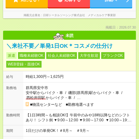
掲載元企業名
日研トータルソーシング株式会社 メディカルケア事業部
掲載日：2026.07.30
未読
＼来社不要／単発1日OK＊コスメの仕分け
派遣
職種未経験OK
社会人未経験OK
大学生歓迎
ブランクOK
WEB登録・面接OK
時給1,300円～1,625円
給与
群馬県安中市
勤務地
安中駅からバイク・車
/
磯部(群馬県)駅からバイク・車
/
西松井田駅
からバイク・車
/
…
■物流センターなど ■勤務地選べます
【1日3時間～も相談OK!】午前中のみや18時以降などのシフト
勤務時間
あり！ シフト例 ▼9:00～12:00 ▼9:00～17:00 ▼10:00～19:00
▼18:00～21:00
1日だけの単発OK！＃8月～ ＃9月～
期間