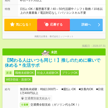
即日～2ヶ月以上
期間
日払いOK
/
履歴書不要
/
40～50代活躍中
/
シフト勤務
/
10名以
特徴
上の大量募集
/
電話対応なし
/
パソコンスキル不要
気になる！
応募する
詳細へ
掲載元企業名
株式会社ニッソーネット
掲載日：2026.07.31
未読
【関わる人はいつも同じ！】推しのために稼いで
休める＊生活サポ
派遣
職種未経験OK
社会人未経験OK
ブランクOK
WEB登録・面接OK
無資格未経験：時給1300円～ ■週払いOK ■扶養内OK ■日収
給与
1万400円以上
交通費別途支給あり
交通費全額支給（ガソリン代もOK！）
交通費