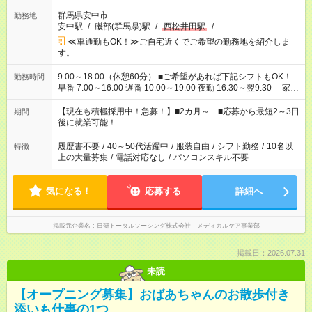
群馬県安中市
勤務地
安中駅
/
磯部(群馬県)駅
/
西松井田駅
/
…
≪車通勤もOK！≫ご自宅近くでご希望の勤務地を紹介しま
す。
9:00～18:00（休憩60分） ■ご希望があれば下記シフトもOK！
勤務時間
早番 7:00～16:00 遅番 10:00～19:00 夜勤 16:30～翌9:30 「家族
と休みを合わせたい」 「余裕を持って夕飯の準備がしたい」
「できれば残業はしたくない」 など、ご希望を教えてください
【現在も積極採用中！急募！】■2カ月～ ■応募から最短2～3日
期間
ね。 ※Wワーク希望の方へ 今ご覧のお仕事で希望する勤務時間
後に就業可能！
と、もう1つのお仕事の勤務時間。 合計で週40時間を超える場
合は応募できません。
履歴書不要
/
40～50代活躍中
/
服装自由
/
シフト勤務
/
10名以
特徴
上の大量募集
/
電話対応なし
/
パソコンスキル不要
気になる！
応募する
詳細へ
掲載元企業名
日研トータルソーシング株式会社 メディカルケア事業部
掲載日：2026.07.31
未読
【オープニング募集】おばあちゃんのお散歩付き
添いも仕事の1つ