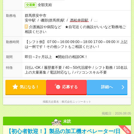
全額支給
交通費
群馬県安中市
勤務地
安中駅
/
磯部(群馬県)駅
/
西松井田駅
/
…
介護施設や病院など ★自宅近くの施設がいいなど勤務地ご
相談ください
【シフト例】 07:00～16:00 09:00～18:00 17:00～09:00 ※ 上記
勤務時間
は一例です！その他シフトもご相談ください！
即日～2ヶ月以上 ■開始日の相談OK！
期間
日払いOK
/
履歴書不要
/
40～50代活躍中
/
シフト勤務
/
10名以
特徴
上の大量募集
/
電話対応なし
/
パソコンスキル不要
気になる！
応募する
詳細へ
掲載元企業名
株式会社ニッソーネット
掲載日：2026.08.05
未読
NEW
【初心者歓迎！】製品の加工機オペレーター/日