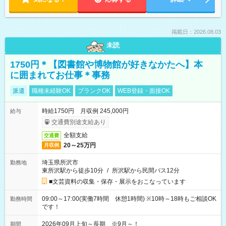
掲載日：2026.08.03
未読
1750円＊【図書館や博物館が好きなかたへ】本
に囲まれてお仕事＊事務
派遣
職種未経験OK
ブランクOK
WEB登録・面接OK
時給1750円 月収例 245,000円
給与
交通費別途支給あり
全額支給
交通費
20～25万円
月収例
埼玉県所沢市
勤務地
東所沢駅から徒歩10分
/
所沢駅から民間バス12分
■文芸資料の収集・保存・展示をおこなっています
09:00～17:00(実働7時間 休憩1時間) ※10時～18時もご相談OK
勤務時間
です！
2026年09月上旬～長期 ※9月～！
期間