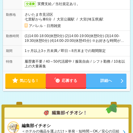
実費支給／当社規定あり。
交通費
さいたま市見沼区
勤務地
七里駅から車6分
/
大宮公園駅
/
大宮(埼玉県)駅
アパレル・日用雑貨
(1)14:00-18:00(休憩0分) (2)14:00-19:00(休憩0分) (3)14:00-
勤務時間
19:30(休憩0分) (4)14:00-20:00(休憩45分) ※お好きな時間が選べ
ます
1ヶ月以上3ヶ月未満／即日～8月末までの期間限定
期間
履歴書不要
/
40～50代活躍中
/
服装自由
/
シフト勤務
/
10名以
特徴
上の大量募集
気になる！
応募する
詳細へ
編集部イチオシ
＜ホテルの備品を運ぶだけ＞単発・短時間～OK／安心の日給