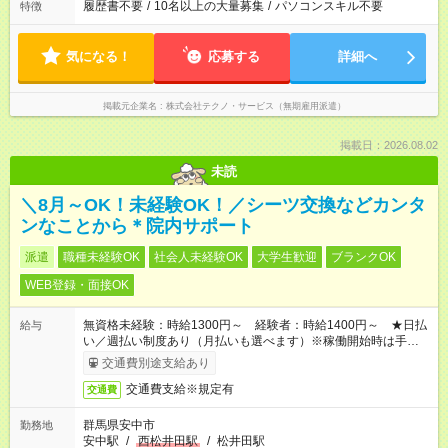
履歴書不要
/
10名以上の大量募集
/
パソコンスキル不要
特徴
気になる！
応募する
詳細へ
掲載元企業名
株式会社テクノ・サービス（無期雇用派遣）
掲載日：2026.08.02
未読
＼8月～OK！未経験OK！／シーツ交換などカンタ
ンなことから＊院内サポート
派遣
職種未経験OK
社会人未経験OK
大学生歓迎
ブランクOK
WEB登録・面接OK
無資格未経験：時給1300円～ 経験者：時給1400円～ ★日払
給与
い／週払い制度あり（月払いも選べます）※稼働開始時は手続き
完了次第のお支払いとなります。
交通費別途支給あり
交通費支給※規定有
交通費
群馬県安中市
勤務地
安中駅
/
西松井田駅
/
松井田駅