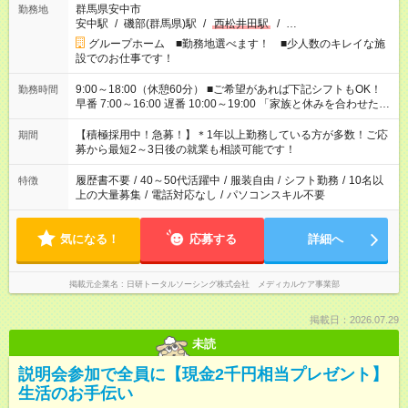
群馬県安中市
勤務地
安中駅
/
磯部(群馬県)駅
/
西松井田駅
/
…
グループホーム ■勤務地選べます！ ■少人数のキレイな施
設でのお仕事です！
9:00～18:00（休憩60分） ■ご希望があれば下記シフトもOK！
勤務時間
早番 7:00～16:00 遅番 10:00～19:00 「家族と休みを合わせた
い」 「余裕を持って夕飯の準備がしたい」 「できれば残業はし
たくない」 など、ご希望を教えてくださいね。 ※Wワーク希望
【積極採用中！急募！】＊1年以上勤務している方が多数！ご応
期間
の方へ 今ご覧のお仕事で希望する勤務時間と、もう1つのお仕事
募から最短2～3日後の就業も相談可能です！
の勤務時間。 合計で週40時間を超える場合は応募できません。
履歴書不要
/
40～50代活躍中
/
服装自由
/
シフト勤務
/
10名以
特徴
上の大量募集
/
電話対応なし
/
パソコンスキル不要
気になる！
応募する
詳細へ
掲載元企業名
日研トータルソーシング株式会社 メディカルケア事業部
掲載日：2026.07.29
未読
説明会参加で全員に【現金2千円相当プレゼント】
生活のお手伝い