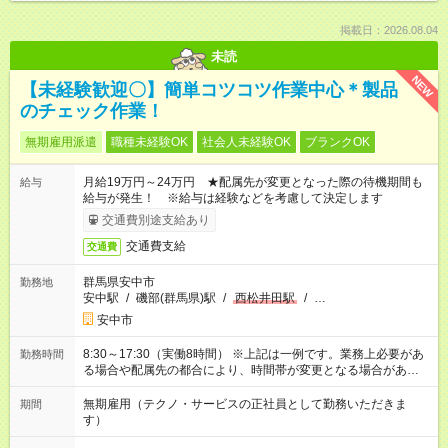
掲載日：2026.08.04
未読
NEW
【未経験歓迎〇】簡単コツコツ作業中心＊製品
のチェック作業！
無期雇用派遣
職種未経験OK
社会人未経験OK
ブランクOK
月給19万円～24万円 ★配属先が変更となった際の待機期間も
給与
給与が発生！ ※給与は経験などを考慮して決定します
交通費別途支給あり
交通費支給
交通費
群馬県安中市
勤務地
安中駅
/
磯部(群馬県)駅
/
西松井田駅
/
…
安中市
8:30～17:30（実働8時間） ※上記は一例です。業務上必要があ
勤務時間
る場合や配属先の都合により、時間帯が変更となる場合があり
ます。
無期雇用（テクノ・サービスの正社員として勤務いただきま
期間
す）