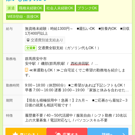
派遣
職種未経験OK
社会人未経験OK
ブランクOK
WEB登録・面接OK
無資格未経験：時給1300円～ ■週払いOK ■扶養内OK ■日収
給与
1万400円以上
交通費別途支給あり
交通費全額支給（ガソリン代もOK！）
交通費
群馬県安中市
勤務地
安中駅
/
磯部(群馬県)駅
/
西松井田駅
/
…
≪車通勤もOK！≫ご自宅近くでご希望の勤務地を紹介しま
す。
9:00～18:00（休憩60分） ■ご希望があれば下記シフトもOK！
勤務時間
早番 7:00～16:00 遅番 10:00～19:00 「家族と休みを合わせた
い」 「余裕を持って夕飯の準備がしたい」 「できれば残業はし
たくない」 など、ご希望を教えてくださいね。 ※Wワーク希望
【現在も積極採用中！急募！】2カ月～ ■ご応募から最短2～3
期間
の方へ 今ご覧のお仕事で希望する勤務時間と、もう1つのお仕事
日後の就業も相談可能です！
の勤務時間。 合計で週40時間を超える場合は応募できません。
履歴書不要
/
40～50代活躍中
/
服装自由
/
シフト勤務
/
10名以
特徴
上の大量募集
/
電話対応なし
/
パソコンスキル不要
気になる！
応募する
詳細へ