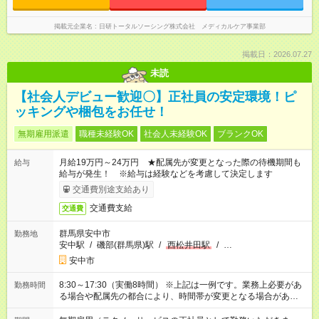
掲載元企業名
日研トータルソーシング株式会社 メディカルケア事業部
掲載日：2026.07.27
未読
【社会人デビュー歓迎〇】正社員の安定環境！ピ
ッキングや梱包をお任せ！
無期雇用派遣
職種未経験OK
社会人未経験OK
ブランクOK
月給19万円～24万円 ★配属先が変更となった際の待機期間も
給与
給与が発生！ ※給与は経験などを考慮して決定します
交通費別途支給あり
交通費支給
交通費
群馬県安中市
勤務地
安中駅
/
磯部(群馬県)駅
/
西松井田駅
/
…
安中市
8:30～17:30（実働8時間） ※上記は一例です。業務上必要があ
勤務時間
る場合や配属先の都合により、時間帯が変更となる場合があり
ます。