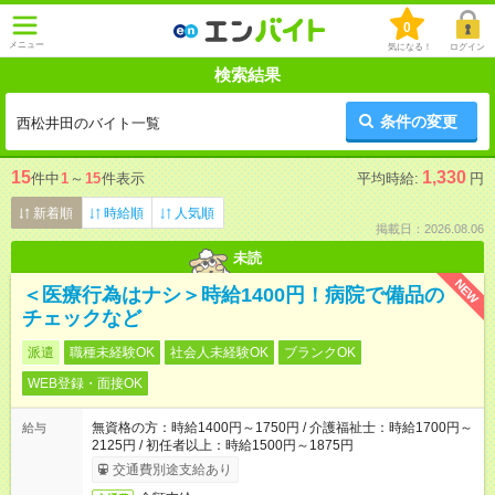
0
メニュー
気になる！
ログイン
検索結果
条件の変更
西松井田のバイト一覧
15
1,330
件中
1
～
15
件表示
平均時給:
円
新着順
時給順
人気順
掲載日：2026.08.06
未読
NEW
＜医療行為はナシ＞時給1400円！病院で備品の
チェックなど
派遣
職種未経験OK
社会人未経験OK
ブランクOK
WEB登録・面接OK
無資格の方：時給1400円～1750円 / 介護福祉士：時給1700円～
給与
2125円 / 初任者以上：時給1500円～1875円
交通費別途支給あり