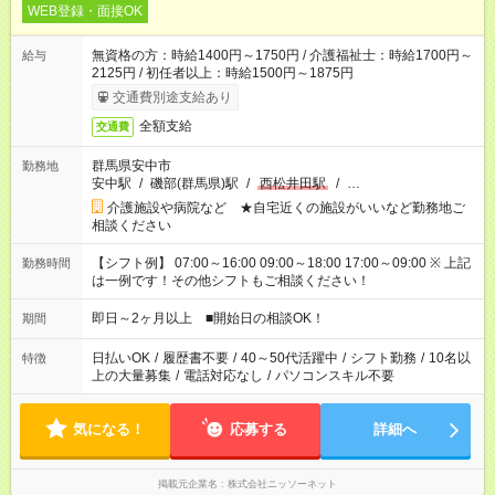
WEB登録・面接OK
無資格の方：時給1400円～1750円 / 介護福祉士：時給1700円～
給与
2125円 / 初任者以上：時給1500円～1875円
交通費別途支給あり
全額支給
交通費
群馬県安中市
勤務地
安中駅
/
磯部(群馬県)駅
/
西松井田駅
/
…
介護施設や病院など ★自宅近くの施設がいいなど勤務地ご
相談ください
【シフト例】 07:00～16:00 09:00～18:00 17:00～09:00 ※ 上記
勤務時間
は一例です！その他シフトもご相談ください！
即日～2ヶ月以上 ■開始日の相談OK！
期間
日払いOK
/
履歴書不要
/
40～50代活躍中
/
シフト勤務
/
10名以
特徴
上の大量募集
/
電話対応なし
/
パソコンスキル不要
気になる！
応募する
詳細へ
掲載元企業名
株式会社ニッソーネット