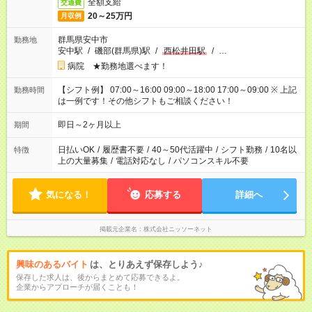
全額支給
交通費
20～25万円
月収例
群馬県安中市
勤務地
安中駅
/
磯部(群馬県)駅
/
西松井田駅
/
…
病院 ★勤務地選べます！
【シフト例】 07:00～16:00 09:00～18:00 17:00～09:00 ※ 上記
勤務時間
は一例です！その他シフトもご相談ください！
即日～2ヶ月以上
期間
日払いOK
/
履歴書不要
/
40～50代活躍中
/
シフト勤務
/
10名以
特徴
上の大量募集
/
電話対応なし
/
パソコンスキル不要
気になる！
応募する
詳細へ
掲載元企業名
株式会社ニッソーネット
興味のあるバイト
は、とりあえず保存しよう♪
保存した求人は、後からまとめて応募できるよ。
企業からアプローチが届くことも！