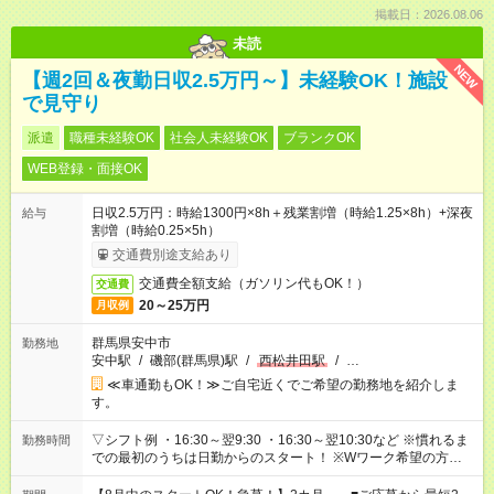
掲載日：2026.08.06
未読
NEW
【週2回＆夜勤日収2.5万円～】未経験OK！施設
で見守り
派遣
職種未経験OK
社会人未経験OK
ブランクOK
WEB登録・面接OK
日収2.5万円：時給1300円×8h＋残業割増（時給1.25×8h）+深夜
給与
割増（時給0.25×5h）
交通費別途支給あり
交通費全額支給（ガソリン代もOK！）
交通費
20～25万円
月収例
群馬県安中市
勤務地
安中駅
/
磯部(群馬県)駅
/
西松井田駅
/
…
≪車通勤もOK！≫ご自宅近くでご希望の勤務地を紹介しま
す。
▽シフト例 ・16:30～翌9:30 ・16:30～翌10:30など ※慣れるま
勤務時間
での最初のうちは日勤からのスタート！ ※Wワーク希望の方へ
今ご覧のお仕事で希望する勤務時間と、もう1つのお仕事の勤務
時間。 合計で週40時間を超える場合は応募できません。