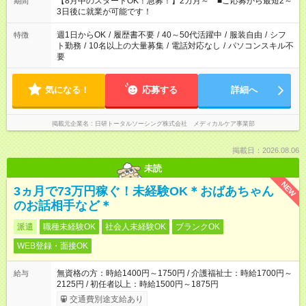
【8月中のスタートOK！急募！】2カ月～ ■ご応募から最短2～
期間
3日後に就業が可能です！
週1日からOK
/
履歴書不要
/
40～50代活躍中
/
服装自由
/
シフ
特徴
ト勤務
/
10名以上の大量募集
/
電話対応なし
/
パソコンスキル不
要
気になる！
応募する
詳細へ
掲載元企業名
日研トータルソーシング株式会社 メディカルケア事業部
掲載日：2026.08.06
未読
NEW
3ヵ月で73万円稼ぐ！未経験OK＊おばあちゃん
のお話相手など＊
派遣
職種未経験OK
社会人未経験OK
ブランクOK
WEB登録・面接OK
無資格の方：時給1400円～1750円 / 介護福祉士：時給1700円～
給与
2125円 / 初任者以上：時給1500円～1875円
交通費別途支給あり