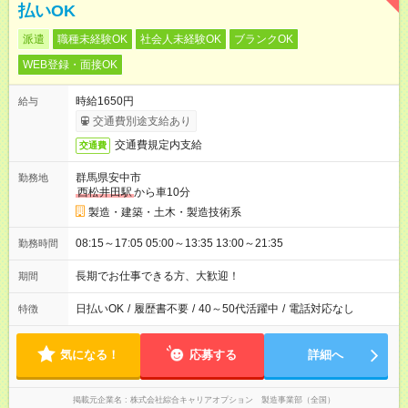
払いOK
派遣
職種未経験OK
社会人未経験OK
ブランクOK
WEB登録・面接OK
時給1650円
給与
交通費別途支給あり
交通費規定内支給
交通費
群馬県安中市
勤務地
西松井田駅
から車10分
製造・建築・土木・製造技術系
08:15～17:05 05:00～13:35 13:00～21:35
勤務時間
長期でお仕事できる方、大歓迎！
期間
日払いOK
/
履歴書不要
/
40～50代活躍中
/
電話対応なし
特徴
気になる！
応募する
詳細へ
掲載元企業名
株式会社綜合キャリアオプション 製造事業部（全国）