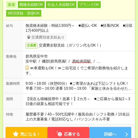
派遣
職種未経験OK
社会人未経験OK
ブランクOK
WEB登録・面接OK
無資格未経験：時給1300円～ ■週払いOK ■扶養内OK ■日収
給与
1万400円以上
交通費別途支給あり
交通費全額支給（ガソリン代もOK！）
交通費
群馬県安中市
勤務地
安中駅
/
磯部(群馬県)駅
/
西松井田駅
/
…
≪車通勤もOK！≫ご自宅近くでご希望の勤務地を紹介しま
す。
9:00～18:00（休憩60分） ■ご希望があれば下記シフトもOK！
勤務時間
早番 7:00～16:00 遅番 10:00～19:00 「家族と休みを合わせた
い」 「余裕を持って夕飯の準備がしたい」 「できれば残業はし
たくない」 など、ご希望を教えてくださいね。 ※Wワーク希望
【現在も積極採用中！急募！】2カ月～ ■ご応募から最短2～3
期間
の方へ 今ご覧のお仕事で希望する勤務時間と、もう1つのお仕事
日後の就業も相談可能です！
の勤務時間。 合計で週40時間を超える場合は応募できません。
履歴書不要
/
40～50代活躍中
/
服装自由
/
シフト勤務
/
10名以
特徴
上の大量募集
/
電話対応なし
/
パソコンスキル不要
気になる！
応募する
詳細へ