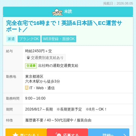
掲載日：2026.08.05
未読
完全在宅で16時まで！英語&日本語＼EC運営サ
ポート／
派遣
ブランクOK
WEB登録・面接OK
時給2450円＋交
給与
交通費別途支給あり
出社時の通勤交通費支給
交通費
東京都港区
勤務地
六本木駅から徒歩3分
IT・Web・通信
9:00～16:00
勤務時間
2026/8/17～長期 ※長期更新予定 ※8月～OK！
期間
履歴書不要
/
40～50代活躍中
/
服装自由
特徴
気になる！
応募する
詳細へ