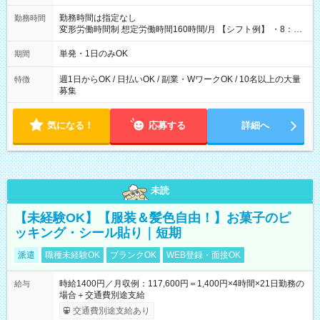
勤務時間は指定なし
勤務時間
変形労働時間制 想定労働時間160時間/月 【シフト例】 ・8：00
～21：00
単発・1日のみOK
期間
週1日からOK / 日払いOK / 副業・WワークOK / 10名以上の大量
特徴
募集
気になる！
応募する
詳細へ
未読
【未経験OK】【服装＆髪色自由！】お菓子のピ
ッキング・シール貼り｜短期
派遣
職種未経験OK
ブランクOK
WEB登録・面接OK
時給1400円／月収例：117,600円＝1,400円×4時間×21日勤務の
給与
場合＋交通費別途支給
交通費別途支給あり