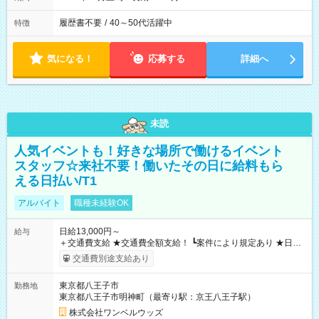
履歴書不要
/
40～50代活躍中
特徴
気になる！
応募する
詳細へ
未読
人気イベントも！好きな場所で働けるイベント
スタッフ☆来社不要！働いたその日に給料もら
える日払い/T1
アルバイト
職種未経験OK
日給13,000円～
給与
＋交通費支給 ★交通費全額支給！ ┗案件により規定あり ★日払
いOK！（規定あり） ┗働いたその日に現金GET♪ お仕事後はコ
交通費別途支給あり
ンビニATMから 日払い分を引き落とせます！ 【試用期間】試
用期間なし
東京都八王子市
勤務地
東京都八王子市明神町（最寄り駅：京王八王子駅）
株式会社ワンベルウッズ