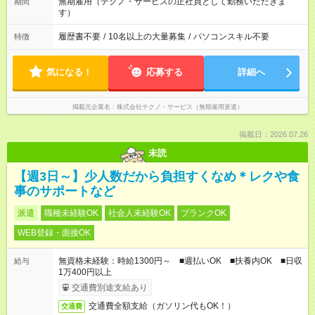
無期雇用（テクノ・サービスの正社員として勤務いただきま
期間
す）
履歴書不要
/
10名以上の大量募集
/
パソコンスキル不要
特徴
気になる！
応募する
詳細へ
掲載元企業名
株式会社テクノ・サービス（無期雇用派遣）
掲載日：2026.07.26
未読
【週3日～】少人数だから負担すくなめ＊レクや食
事のサポートなど
派遣
職種未経験OK
社会人未経験OK
ブランクOK
WEB登録・面接OK
無資格未経験：時給1300円～ ■週払いOK ■扶養内OK ■日収
給与
1万400円以上
交通費別途支給あり
交通費全額支給（ガソリン代もOK！）
交通費