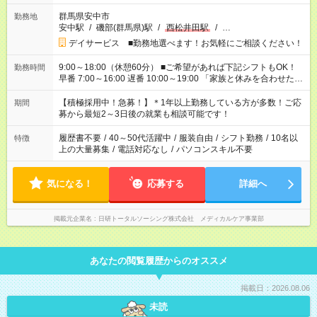
群馬県安中市
勤務地
安中駅
/
磯部(群馬県)駅
/
西松井田駅
/
…
デイサービス ■勤務地選べます！お気軽にご相談ください！
9:00～18:00（休憩60分） ■ご希望があれば下記シフトもOK！
勤務時間
早番 7:00～16:00 遅番 10:00～19:00 「家族と休みを合わせた
い」 「余裕を持って夕飯の準備がしたい」 「できれば残業はし
たくない」 など、ご希望を教えてくださいね。 ※Wワーク希望
【積極採用中！急募！】＊1年以上勤務している方が多数！ご応
期間
の方へ 今ご覧のお仕事で希望する勤務時間と、もう1つのお仕事
募から最短2～3日後の就業も相談可能です！
の勤務時間。 合計で週40時間を超える場合は応募できません。
履歴書不要
/
40～50代活躍中
/
服装自由
/
シフト勤務
/
10名以
特徴
上の大量募集
/
電話対応なし
/
パソコンスキル不要
気になる！
応募する
詳細へ
掲載元企業名
日研トータルソーシング株式会社 メディカルケア事業部
あなたの閲覧履歴からのオススメ
掲載日：2026.08.06
未読