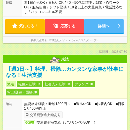
週1日からOK
/
日払いOK
/
40～50代活躍中
/
副業・Wワーク
特徴
OK
/
服装自由
/
シフト勤務
/
10名以上の大量募集
/
電話対応な
し
/
パソコンスキル不要
気になる！
応募する
詳細へ
掲載元企業名
株式会社バイトレ（キャムコムグループ）
掲載日：2026.07.30
未読
【週3日～】料理、掃除…カンタンな家事が仕事に
なる！生活支援
派遣
職種未経験OK
社会人未経験OK
ブランクOK
WEB登録・面接OK
無資格未経験：時給1300円～ ■週払いOK ■扶養内OK ■日収
給与
1万400円以上
交通費別途支給あり
交通費全額支給（ガソリン代もOK！）
交通費