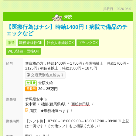
掲載日：2026.08.01
未読
【医療行為はナシ】時給1400円！病院で備品のチ
ェックなど
派遣
職種未経験OK
社会人未経験OK
ブランクOK
WEB登録・面接OK
無資格の方：時給1400円～1750円 / 介護福祉士：時給1700円～
給与
2125円 / 初任者以上：時給1500円～1875円
交通費別途支給あり
全額支給
交通費
20～25万円
月収例
群馬県安中市
勤務地
安中駅
/
磯部(群馬県)駅
/
西松井田駅
/
…
病院 ★勤務地選べます！
【シフト例】 07:00～16:00 09:00～18:00 17:00～09:00 ※ 上記
勤務時間
は一例です！その他シフトもご相談ください！