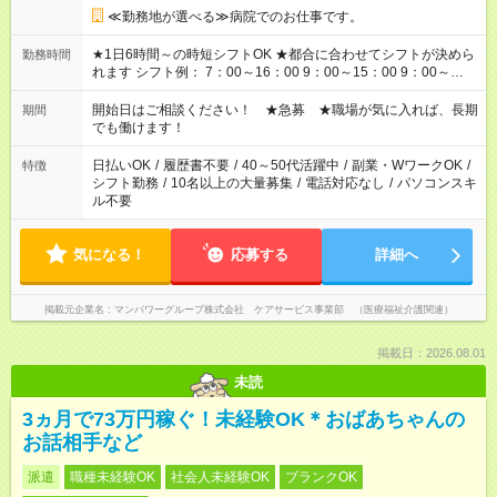
≪勤務地が選べる≫病院でのお仕事です。
★1日6時間～の時短シフトOK ★都合に合わせてシフトが決めら
勤務時間
れます シフト例： 7：00～16：00 9：00～15：00 9：00～
18：00 11：00～20：00 など ※Wワークの場合、他のお仕事と
合わせ週40時間超の就業はご案内できません ※法令に基づき、
開始日はご相談ください！ ★急募 ★職場が気に入れば、長期
期間
週20時間以上勤務は社会保険への加入対象となります ※労働者
でも働けます！
派遣法（日雇い派遣の原則禁止）により、短時間・短期間の就
業はご案内が難しい場合があります
日払いOK
/
履歴書不要
/
40～50代活躍中
/
副業・WワークOK
/
特徴
シフト勤務
/
10名以上の大量募集
/
電話対応なし
/
パソコンスキ
ル不要
気になる！
応募する
詳細へ
掲載元企業名
マンパワーグループ株式会社 ケアサービス事業部 （医療福祉介護関連）
掲載日：2026.08.01
未読
3ヵ月で73万円稼ぐ！未経験OK＊おばあちゃんの
お話相手など
派遣
職種未経験OK
社会人未経験OK
ブランクOK