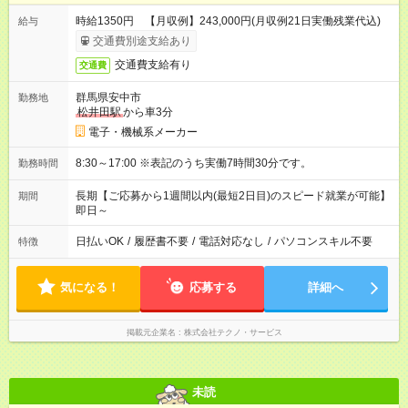
時給1350円 【月収例】243,000円(月収例21日実働残業代込)
給与
交通費別途支給あり
交通費支給有り
交通費
群馬県安中市
勤務地
松井田駅
から車3分
電子・機械系メーカー
8:30～17:00 ※表記のうち実働7時間30分です。
勤務時間
長期【ご応募から1週間以内(最短2日目)のスピード就業が可能】
期間
即日～
日払いOK
/
履歴書不要
/
電話対応なし
/
パソコンスキル不要
特徴
気になる！
応募する
詳細へ
掲載元企業名
株式会社テクノ・サービス
未読