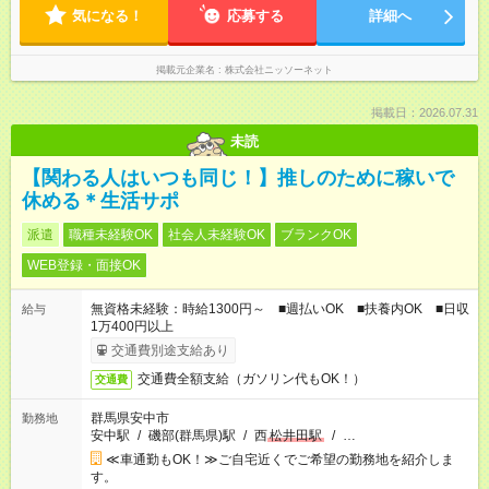
気になる！
応募する
詳細へ
掲載元企業名
株式会社ニッソーネット
掲載日：2026.07.31
未読
【関わる人はいつも同じ！】推しのために稼いで
休める＊生活サポ
派遣
職種未経験OK
社会人未経験OK
ブランクOK
WEB登録・面接OK
無資格未経験：時給1300円～ ■週払いOK ■扶養内OK ■日収
給与
1万400円以上
交通費別途支給あり
交通費全額支給（ガソリン代もOK！）
交通費
群馬県安中市
勤務地
安中駅
/
磯部(群馬県)駅
/
西
松井田駅
/
…
≪車通勤もOK！≫ご自宅近くでご希望の勤務地を紹介しま
す。