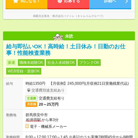
気になる！
応募する
詳細へ
掲載元企業名
株式会社バイトレ（キャムコムグループ）
未読
給与即払いOK！高時給！土日休み！日勤のお仕
事！性能検査業務
派遣
職種未経験OK
社会人未経験OK
ブランクOK
WEB登録・面接OK
時給1350円 【月収例】245,000円(月収例21日実働残業代込)
給与
交通費別途支給あり
交通費支給有り
交通費
20～25万円
月収例
群馬県安中市
勤務地
松井田駅
から車3分
電子・機械系メーカー
8:00～17:00 17:00～1:45 ※表記のうち実働7時間45分から8時間
勤務時間