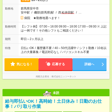
20～25万円
群馬県安中市
勤務地
安中駅
/
磯部(群馬県)駅
/
西
松井田駅
/
…
病院 ★勤務地選べます！
【シフト例】 07:00～16:00 09:00～18:00 17:00～09:00 ※ 上記
勤務時間
は一例です！その他シフトもご相談ください！
即日～2ヶ月以上
期間
日払いOK
/
履歴書不要
/
40～50代活躍中
/
シフト勤務
/
10名以
特徴
上の大量募集
/
電話対応なし
/
パソコンスキル不要
気になる！
応募する
詳細へ
掲載元企業名
株式会社ニッソーネット
未読
給与即払いOK！高時給！土日休み！日勤のお仕
事！バリ取り作業