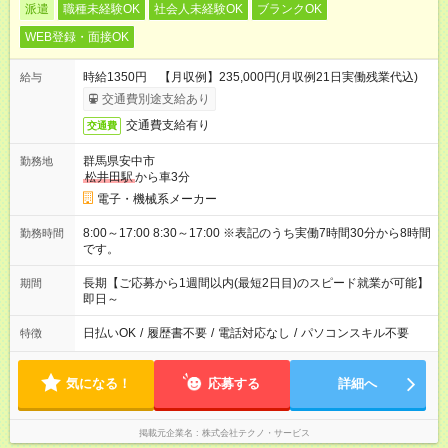
派遣
職種未経験OK
社会人未経験OK
ブランクOK
WEB登録・面接OK
時給1350円 【月収例】235,000円(月収例21日実働残業代込)
給与
交通費別途支給あり
交通費支給有り
交通費
群馬県安中市
勤務地
松井田駅
から車3分
電子・機械系メーカー
8:00～17:00 8:30～17:00 ※表記のうち実働7時間30分から8時間
勤務時間
です。
長期【ご応募から1週間以内(最短2日目)のスピード就業が可能】
期間
即日～
日払いOK
/
履歴書不要
/
電話対応なし
/
パソコンスキル不要
特徴
気になる！
応募する
詳細へ
掲載元企業名
株式会社テクノ・サービス