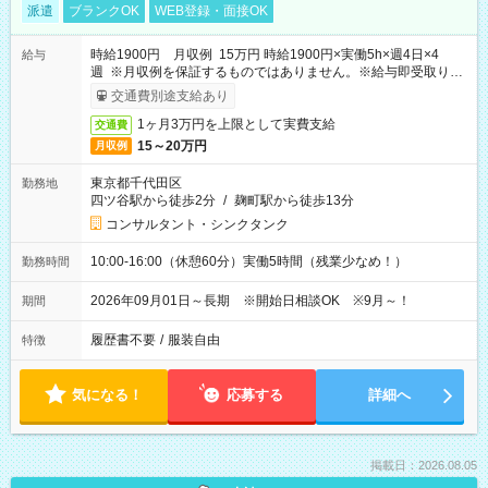
派遣
ブランクOK
WEB登録・面接OK
時給1900円 月収例 15万円 時給1900円×実働5h×週4日×4
給与
週 ※月収例を保証するものではありません。※給与即受取りサ
ービス利用可（利用条件有）
交通費別途支給あり
1ヶ月3万円を上限として実費支給
交通費
15～20万円
月収例
東京都千代田区
勤務地
四ツ谷駅から徒歩2分
/
麹町駅から徒歩13分
コンサルタント・シンクタンク
10:00-16:00（休憩60分）実働5時間（残業少なめ！）
勤務時間
2026年09月01日～長期 ※開始日相談OK ※9月～！
期間
履歴書不要
/
服装自由
特徴
気になる！
応募する
詳細へ
掲載日：2026.08.05