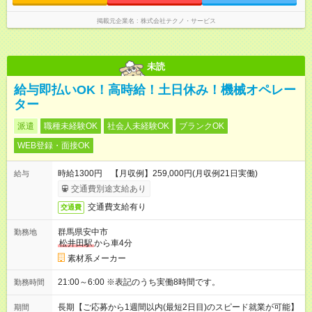
掲載元企業名
株式会社テクノ・サービス
未読
給与即払いOK！高時給！土日休み！機械オペレー
ター
派遣
職種未経験OK
社会人未経験OK
ブランクOK
WEB登録・面接OK
時給1300円 【月収例】259,000円(月収例21日実働)
給与
交通費別途支給あり
交通費支給有り
交通費
群馬県安中市
勤務地
松井田駅
から車4分
素材系メーカー
21:00～6:00 ※表記のうち実働8時間です。
勤務時間
長期【ご応募から1週間以内(最短2日目)のスピード就業が可能】
期間