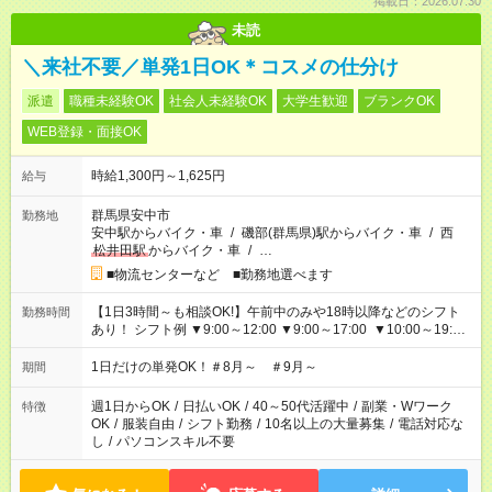
掲載日：2026.07.30
未読
＼来社不要／単発1日OK＊コスメの仕分け
派遣
職種未経験OK
社会人未経験OK
大学生歓迎
ブランクOK
WEB登録・面接OK
時給1,300円～1,625円
給与
群馬県安中市
勤務地
安中駅からバイク・車
/
磯部(群馬県)駅からバイク・車
/
西
松井田駅
からバイク・車
/
…
■物流センターなど ■勤務地選べます
【1日3時間～も相談OK!】午前中のみや18時以降などのシフト
勤務時間
あり！ シフト例 ▼9:00～12:00 ▼9:00～17:00 ▼10:00～19:00
▼18:00～21:00
1日だけの単発OK！＃8月～ ＃9月～
期間
週1日からOK
/
日払いOK
/
40～50代活躍中
/
副業・Wワーク
特徴
OK
/
服装自由
/
シフト勤務
/
10名以上の大量募集
/
電話対応な
し
/
パソコンスキル不要