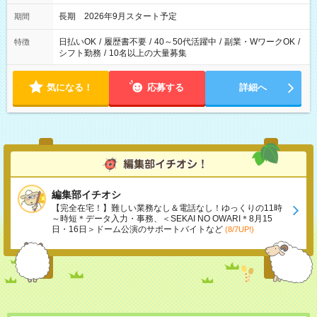
長期 2026年9月スタート予定
期間
日払いOK
/
履歴書不要
/
40～50代活躍中
/
副業・WワークOK
/
特徴
シフト勤務
/
10名以上の大量募集
気になる！
応募する
詳細へ
編集部イチオシ
【完全在宅！】難しい業務なし＆電話なし！ゆっくりの11時
～時短＊データ入力・事務、＜SEKAI NO OWARI＊8月15
日・16日＞ドーム公演のサポートバイトなど
(8/7UP!)