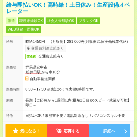
給与即払いOK！高時給！土日休み！生産設備オペ
レーター
派遣
職種未経験OK
社会人未経験OK
ブランクOK
WEB登録・面接OK
時給1450円 【月収例】281,000円(月収例21日実働残業代込)
給与
交通費別途支給あり
交通費支給有り
交通費
群馬県安中市
勤務地
松井田駅
から車10分
自動車輸送関係
8:30～17:30 ※表記のうち実働8時間です。
勤務時間
長期【ご応募から1週間以内(最短2日目)のスピード就業が可能】
期間
即日～
日払いOK
/
履歴書不要
/
電話対応なし
/
パソコンスキル不要
特徴
気になる！
応募する
詳細へ