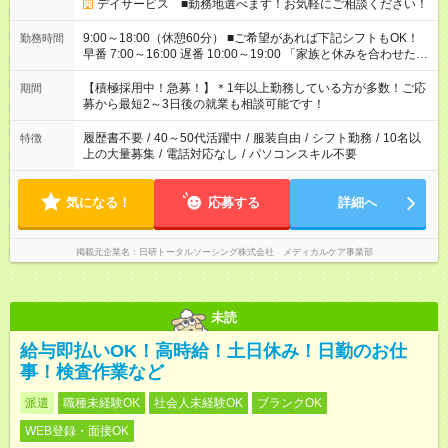
デイサービス ■勤務地選べます！お気軽にご相談ください！
9:00～18:00（休憩60分） ■ご希望があれば下記シフトもOK！
勤務時間
早番 7:00～16:00 遅番 10:00～19:00 「家族と休みを合わせた
い」 「余裕を持って夕飯の準備がしたい」 「できれば残業はし
たくない」 など、ご希望を教えてくださいね。 ※Wワーク希望
【積極採用中！急募！】＊1年以上勤務している方が多数！ご応
期間
の方へ 今ご覧のお仕事で希望する勤務時間と、もう1つのお仕事
募から最短2～3日後の就業も相談可能です！
の勤務時間。 合計で週40時間を超える場合は応募できません。
履歴書不要
/
40～50代活躍中
/
服装自由
/
シフト勤務
/
10名以
特徴
上の大量募集
/
電話対応なし
/
パソコンスキル不要
気になる！
応募する
詳細へ
掲載元企業名
日研トータルソーシング株式会社 メディカルケア事業部
未読
給与即払いOK！高時給！土日休み！日勤のお仕
事！検査作業など
派遣
職種未経験OK
社会人未経験OK
ブランクOK
WEB登録・面接OK