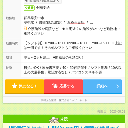
交通費別途支給あり
全額支給
交通費
群馬県安中市
勤務地
安中駅
/
磯部(群馬県)駅
/
西
松井田駅
/
…
介護施設や病院など ★自宅近くの施設がいいなど勤務地ご
相談ください
【シフト例】 07:00～16:00 09:00～18:00 17:00～09:00 ※ 上記
勤務時間
は一例です！その他シフトもご相談ください！
即日～2ヶ月以上 ■開始日の相談OK！
期間
日払いOK
/
履歴書不要
/
40～50代活躍中
/
シフト勤務
/
10名以
特徴
上の大量募集
/
電話対応なし
/
パソコンスキル不要
気になる！
応募する
詳細へ
掲載元企業名
株式会社ニッソーネット
掲載日：2026.08.01
未読