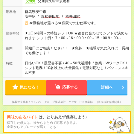
交通費支給※規定有
交通費
群馬県安中市
勤務地
安中駅
/
西
松井田駅
/
松井田駅
≪勤務地が選べる≫病院でのお仕事です。
★1日6時間～の時短シフトOK ★都合に合わせてシフトが決めら
勤務時間
れます シフト例： 7：00～16：00 9：00～15：00 9：00～
18：00 11：00～20：00 など ※Wワークの場合、他のお仕事と
合わせ週40時間超の就業はご案内できません ※法令に基づき、
開始日はご相談ください！ ★急募 ★職場が気に入れば、長期
期間
週20時間以上勤務は社会保険への加入対象となります ※労働者
でも働けます！
派遣法（日雇い派遣の原則禁止）により、短時間・短期間の就
業はご案内が難しい場合があります
日払いOK
/
履歴書不要
/
40～50代活躍中
/
副業・WワークOK
/
特徴
シフト勤務
/
10名以上の大量募集
/
電話対応なし
/
パソコンスキ
ル不要
気になる！
応募する
詳細へ
掲載元企業名
マンパワーグループ株式会社 ケアサービス事業部 （医療福祉介護関連）
興味のあるバイト
は、とりあえず保存しよう♪
保存した求人は、後からまとめて応募できるよ。
企業からアプローチが届くことも！