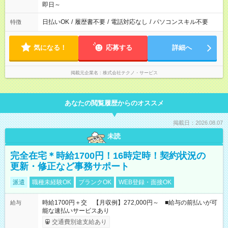
即日～
日払いOK
/
履歴書不要
/
電話対応なし
/
パソコンスキル不要
特徴
気になる！
応募する
詳細へ
掲載元企業名
株式会社テクノ・サービス
あなたの閲覧履歴からのオススメ
掲載日：2026.08.07
未読
完全在宅＊時給1700円！16時定時！契約状況の
更新・修正など事務サポート
派遣
職種未経験OK
ブランクOK
WEB登録・面接OK
時給1700円＋交 【月収例】272,000円～ ■給与の前払いが可
給与
能な速払いサービスあり
交通費別途支給あり