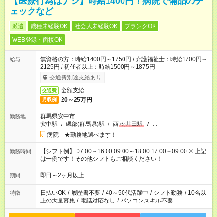
【医療行為はナシ】時給1400円！病院で備品のチ
ェックなど
派遣
職種未経験OK
社会人未経験OK
ブランクOK
WEB登録・面接OK
無資格の方：時給1400円～1750円 / 介護福祉士：時給1700円～
給与
2125円 / 初任者以上：時給1500円～1875円
交通費別途支給あり
全額支給
交通費
20～25万円
月収例
群馬県安中市
勤務地
安中駅
/
磯部(群馬県)駅
/
西
松井田駅
/
…
病院 ★勤務地選べます！
【シフト例】 07:00～16:00 09:00～18:00 17:00～09:00 ※ 上記
勤務時間
は一例です！その他シフトもご相談ください！
即日～2ヶ月以上
期間
日払いOK
/
履歴書不要
/
40～50代活躍中
/
シフト勤務
/
10名以
特徴
上の大量募集
/
電話対応なし
/
パソコンスキル不要