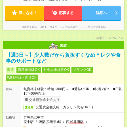
気になる！
応募する
詳細へ
掲載元企業名
日研トータルソーシング株式会社 メディカルケア事業部
掲載日：2026.07.26
未読
【週3日～】少人数だから負担すくなめ＊レクや食
事のサポートなど
派遣
職種未経験OK
社会人未経験OK
ブランクOK
WEB登録・面接OK
無資格未経験：時給1300円～ ■週払いOK ■扶養内OK ■日収
給与
1万400円以上
交通費別途支給あり
交通費全額支給（ガソリン代もOK！）
交通費
群馬県安中市
勤務地
安中駅
/
磯部(群馬県)駅
/
西
松井田駅
/
…