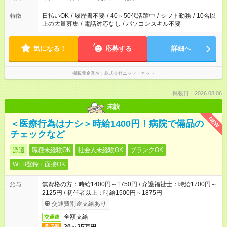
日払いOK
/
履歴書不要
/
40～50代活躍中
/
シフト勤務
/
10名以
特徴
上の大量募集
/
電話対応なし
/
パソコンスキル不要
気になる！
応募する
詳細へ
掲載元企業名
株式会社ニッソーネット
掲載日：2026.08.06
未読
NEW
＜医療行為はナシ＞時給1400円！病院で備品の
チェックなど
派遣
職種未経験OK
社会人未経験OK
ブランクOK
WEB登録・面接OK
無資格の方：時給1400円～1750円 / 介護福祉士：時給1700円～
給与
2125円 / 初任者以上：時給1500円～1875円
交通費別途支給あり
全額支給
交通費
月収例