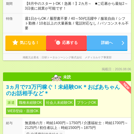
時間。 合計で週40時間を超える場合は応募できません。
【8月中のスタートOK！急募！】2カ月～ ■ご応募から最短2～
期間
3日後に就業が可能です！
週1日からOK
/
履歴書不要
/
40～50代活躍中
/
服装自由
/
シフ
特徴
ト勤務
/
10名以上の大量募集
/
電話対応なし
/
パソコンスキル不
要
気になる！
応募する
詳細へ
掲載元企業名
日研トータルソーシング株式会社 メディカルケア事業部
掲載日：2026.08.06
未読
NEW
3ヵ月で73万円稼ぐ！未経験OK＊おばあちゃん
のお話相手など＊
派遣
職種未経験OK
社会人未経験OK
ブランクOK
WEB登録・面接OK
無資格の方：時給1400円～1750円 / 介護福祉士：時給1700円～
給与
2125円 / 初任者以上：時給1500円～1875円