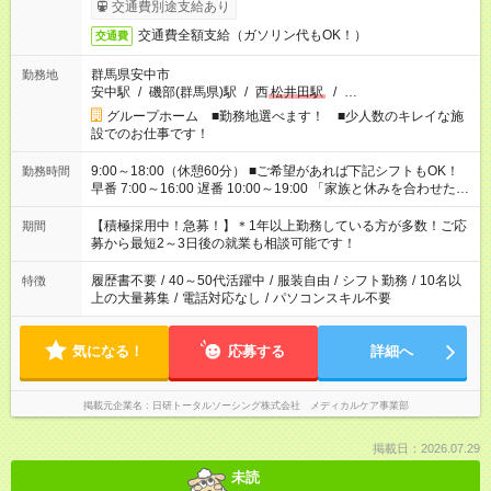
交通費別途支給あり
交通費全額支給（ガソリン代もOK！）
交通費
群馬県安中市
勤務地
安中駅
/
磯部(群馬県)駅
/
西
松井田駅
/
…
グループホーム ■勤務地選べます！ ■少人数のキレイな施
設でのお仕事です！
9:00～18:00（休憩60分） ■ご希望があれば下記シフトもOK！
勤務時間
早番 7:00～16:00 遅番 10:00～19:00 「家族と休みを合わせた
い」 「余裕を持って夕飯の準備がしたい」 「できれば残業はし
たくない」 など、ご希望を教えてくださいね。 ※Wワーク希望
【積極採用中！急募！】＊1年以上勤務している方が多数！ご応
期間
の方へ 今ご覧のお仕事で希望する勤務時間と、もう1つのお仕事
募から最短2～3日後の就業も相談可能です！
の勤務時間。 合計で週40時間を超える場合は応募できません。
履歴書不要
/
40～50代活躍中
/
服装自由
/
シフト勤務
/
10名以
特徴
上の大量募集
/
電話対応なし
/
パソコンスキル不要
気になる！
応募する
詳細へ
掲載元企業名
日研トータルソーシング株式会社 メディカルケア事業部
掲載日：2026.07.29
未読