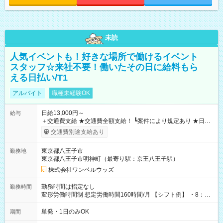
未読
人気イベントも！好きな場所で働けるイベント
スタッフ☆来社不要！働いたその日に給料もら
える日払い/T1
アルバイト
職種未経験OK
日給13,000円～
給与
＋交通費支給 ★交通費全額支給！ ┗案件により規定あり ★日払
いOK！（規定あり） ┗働いたその日に現金GET♪ お仕事後はコ
交通費別途支給あり
ンビニATMから 日払い分を引き落とせます！ 【試用期間】試
用期間なし
東京都八王子市
勤務地
東京都八王子市明神町（最寄り駅：京王八王子駅）
株式会社ワンベルウッズ
勤務時間は指定なし
勤務時間
変形労働時間制 想定労働時間160時間/月 【シフト例】 ・8：00
～21：00
単発・1日のみOK
期間