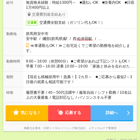
無資格未経験：時給1300円～ ■週払いOK ■扶養内OK ■日収
給与
1万400円以上
交通費別途支給あり
交通費全額支給（ガソリン代もOK！）
交通費
群馬県安中市
勤務地
安中駅
/
磯部(群馬県)駅
/
西
松井田駅
/
…
≪車通勤もOK！≫ご自宅近くでご希望の勤務地を紹介しま
す。
9:00～18:00（休憩60分） ■ご希望があれば下記シフトもOK！
勤務時間
早番 7:00～16:00 遅番 10:00～19:00 「家族と休みを合わせた
い」 「余裕を持って夕飯の準備がしたい」 「できれば残業はし
たくない」 など、ご希望を教えてくださいね。 ※Wワーク希望
【現在も積極採用中！急募！】2カ月～ ■ご応募から最短2～3
期間
の方へ 今ご覧のお仕事で希望する勤務時間と、もう1つのお仕事
日後の就業も相談可能です！
の勤務時間。 合計で週40時間を超える場合は応募できません。
履歴書不要
/
40～50代活躍中
/
服装自由
/
シフト勤務
/
10名以
特徴
上の大量募集
/
電話対応なし
/
パソコンスキル不要
気になる！
応募する
詳細へ
掲載元企業名
日研トータルソーシング株式会社 メディカルケア事業部