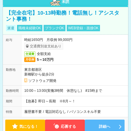
未読
【完全在宅】10-13時勤務！電話無し！アシスタ
ント事務！
派遣
職種未経験OK
ブランクOK
WEB登録・面接OK
時給1650円 月収例 99,000円
給与
交通費別途支給あり
全額支給
交通費
5～10万円
月収例
東京都港区
勤務地
新橋駅から徒歩2分
ソフトウェア開発
10:00～13:00(実働3時間 休憩なし) #15時まで
勤務時間
【急募】即日～長期 ※8月～！
期間
履歴書不要
/
電話対応なし
/
パソコンスキル不要
特徴
気になる！
応募する
詳細へ