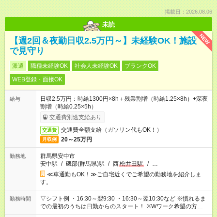
掲載日：2026.08.06
未読
NEW
【週2回＆夜勤日収2.5万円～】未経験OK！施設
で見守り
派遣
職種未経験OK
社会人未経験OK
ブランクOK
WEB登録・面接OK
日収2.5万円：時給1300円×8h＋残業割増（時給1.25×8h）+深夜
給与
割増（時給0.25×5h）
交通費別途支給あり
交通費全額支給（ガソリン代もOK！）
交通費
20～25万円
月収例
群馬県安中市
勤務地
安中駅
/
磯部(群馬県)駅
/
西
松井田駅
/
…
≪車通勤もOK！≫ご自宅近くでご希望の勤務地を紹介しま
す。
▽シフト例 ・16:30～翌9:30 ・16:30～翌10:30など ※慣れるま
勤務時間
での最初のうちは日勤からのスタート！ ※Wワーク希望の方へ
今ご覧のお仕事で希望する勤務時間と、もう1つのお仕事の勤務