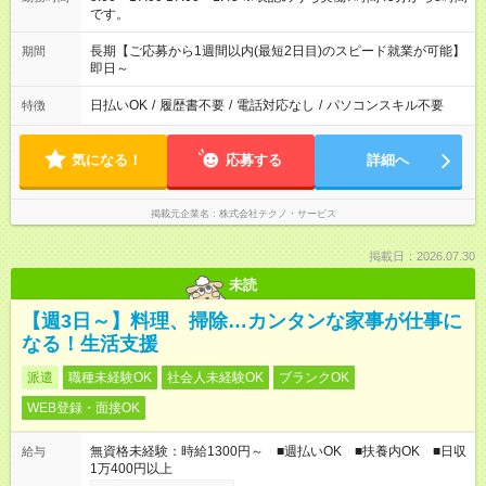
です。
長期【ご応募から1週間以内(最短2日目)のスピード就業が可能】
期間
即日～
日払いOK
/
履歴書不要
/
電話対応なし
/
パソコンスキル不要
特徴
気になる！
応募する
詳細へ
掲載元企業名
株式会社テクノ・サービス
掲載日：2026.07.30
未読
【週3日～】料理、掃除…カンタンな家事が仕事に
なる！生活支援
派遣
職種未経験OK
社会人未経験OK
ブランクOK
WEB登録・面接OK
無資格未経験：時給1300円～ ■週払いOK ■扶養内OK ■日収
給与
1万400円以上