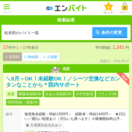
0
メニュー
気になる！
ログイン
検索結果
条件の変更
松井田のバイト一覧
17
1,341
件中
1
～
17
件表示
平均時給:
円
新着順
時給順
人気順
掲載日：2026.08.07
未読
NEW
＼8月～OK！未経験OK！／シーツ交換などカン
タンなことから＊院内サポート
派遣
職種未経験OK
社会人未経験OK
大学生歓迎
ブランクOK
WEB登録・面接OK
無資格未経験：時給1300円～ 経験者：時給1400円～ ★日払
給与
い／週払い制度あり（月払いも選べます）※稼働開始時は手続き
完了次第のお支払いとなります。
交通費別途支給あり