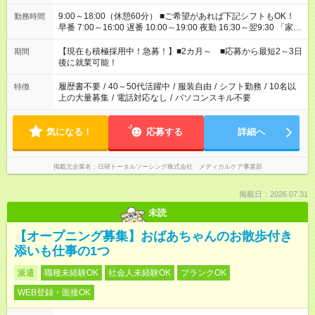
9:00～18:00（休憩60分） ■ご希望があれば下記シフトもOK！
勤務時間
早番 7:00～16:00 遅番 10:00～19:00 夜勤 16:30～翌9:30 「家族
と休みを合わせたい」 「余裕を持って夕飯の準備がしたい」
「できれば残業はしたくない」 など、ご希望を教えてください
【現在も積極採用中！急募！】■2カ月～ ■応募から最短2～3日
期間
ね。 ※Wワーク希望の方へ 今ご覧のお仕事で希望する勤務時間
後に就業可能！
と、もう1つのお仕事の勤務時間。 合計で週40時間を超える場
合は応募できません。
履歴書不要
/
40～50代活躍中
/
服装自由
/
シフト勤務
/
10名以
特徴
上の大量募集
/
電話対応なし
/
パソコンスキル不要
気になる！
応募する
詳細へ
掲載元企業名
日研トータルソーシング株式会社 メディカルケア事業部
掲載日：2026.07.31
未読
【オープニング募集】おばあちゃんのお散歩付き
添いも仕事の1つ
派遣
職種未経験OK
社会人未経験OK
ブランクOK
WEB登録・面接OK