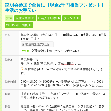
説明会参加で全員に【現金2千円相当プレゼント】
生活のお手伝い
派遣
職種未経験OK
社会人未経験OK
ブランクOK
WEB登録・面接OK
無資格未経験：時給1300円～ ■週払いOK ■扶養内OK ■日収
給与
1万400円以上
交通費別途支給あり
交通費全額支給（ガソリン代もOK！）
交通費
群馬県安中市
勤務地
安中駅
/
磯部(群馬県)駅
/
西
松井田駅
/
…
≪車通勤もOK！≫ご自宅近くでご希望の勤務地を紹介しま
す。
9:00～18:00（休憩60分） ■ご希望があれば下記シフトもOK！
勤務時間
早番 7:00～16:00 遅番 10:00～19:00 「家族と休みを合わせた
い」 「余裕を持って夕飯の準備がしたい」 「できれば残業はし
たくない」 など、ご希望を教えてくださいね。 ※Wワーク希望
【現在も積極採用中！急募！】2カ月～ ■ご応募から最短2～3
期間
の方へ 今ご覧のお仕事で希望する勤務時間と、もう1つのお仕事
日後の就業も相談可能です！
の勤務時間。 合計で週40時間を超える場合は応募できません。
履歴書不要
/
40～50代活躍中
/
服装自由
/
シフト勤務
/
10名以
特徴
上の大量募集
/
電話対応なし
/
パソコンスキル不要