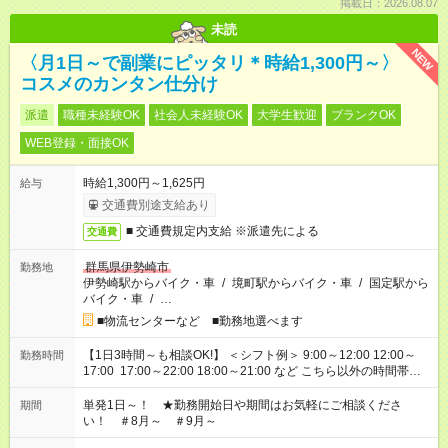
掲載日：2026.08.07
未読
NEW
〈月1日～で副業にピッタリ＊時給1,300円～〉
コスメのカンタン仕分け
派遣
職種未経験OK
社会人未経験OK
大学生歓迎
ブランクOK
WEB登録・面接OK
時給1,300円～1,625円
給与
交通費別途支給あり
■ 交通費規定内支給 ※派遣先による
交通費
群馬県伊勢崎市
勤務地
伊勢崎駅からバイク・車
/
境町駅からバイク・車
/
国定駅から
バイク・車
/
…
■物流センターなど ■勤務地選べます
【1日3時間～も相談OK!】 ＜シフト例＞ 9:00～12:00 12:00～
勤務時間
17:00 17:00～22:00 18:00～21:00 など こちら以外の時間帯も
お気軽にご相談ください！
単発1日～！ ★勤務開始日や期間はお気軽にご相談くださ
期間
い！ ＃8月～ ＃9月～