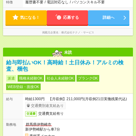
履歴書不要
/
電話対応なし
/
パソコンスキル不要
特徴
気になる！
応募する
詳細へ
掲載元企業名
株式会社テクノ・サービス
未読
給与即払いOK！高時給！土日休み！アルミの検
査、梱包
派遣
職種未経験OK
社会人未経験OK
ブランクOK
WEB登録・面接OK
時給1300円 【月収例】211,000円(月収例21日実働残業代込)
給与
交通費別途支給あり
交通費支給有り
交通費
群馬県伊勢崎市
勤務地
新伊勢崎駅から車7分