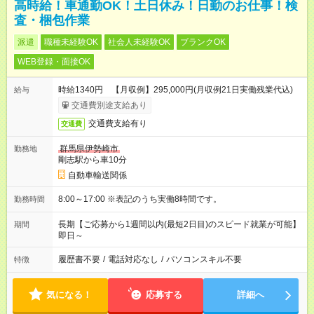
高時給！車通勤OK！土日休み！日勤のお仕事！検
査・梱包作業
派遣
職種未経験OK
社会人未経験OK
ブランクOK
WEB登録・面接OK
時給1340円 【月収例】295,000円(月収例21日実働残業代込)
給与
交通費別途支給あり
交通費支給有り
交通費
群馬県伊勢崎市
勤務地
剛志駅から車10分
自動車輸送関係
8:00～17:00 ※表記のうち実働8時間です。
勤務時間
長期【ご応募から1週間以内(最短2日目)のスピード就業が可能】
期間
即日～
履歴書不要
/
電話対応なし
/
パソコンスキル不要
特徴
気になる！
応募する
詳細へ