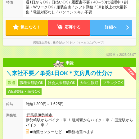
週1日からOK
/
日払いOK
/
履歴書不要
/
40～50代活躍中
/
副
特徴
業・WワークOK
/
服装自由
/
シフト勤務
/
10名以上の大量募
集
/
電話対応なし
/
パソコンスキル不要
気になる！
応募する
詳細へ
掲載元企業名
株式会社バイトレ（キャムコムグループ）
掲載日：2026.08.07
未読
NEW
＼来社不要／単発1日OK＊文房具の仕分け
派遣
職種未経験OK
社会人未経験OK
大学生歓迎
ブランクOK
WEB登録・面接OK
時給1,300円～1,625円
給与
群馬県伊勢崎市
勤務地
伊勢崎駅からバイク・車
/
境町駅からバイク・車
/
国定駅から
バイク・車
/
…
■物流センターなど ■勤務地選べます