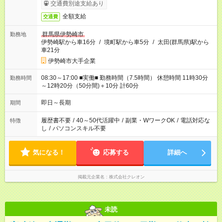
交通費別途支給あり
全額支給
交通費
群馬県伊勢崎市
勤務地
伊勢崎駅から車16分
/
境町駅から車5分
/
太田(群馬県)駅から
車21分
伊勢崎市大手企業
08:30～17:00 ■実働■ 勤務時間（7.5時間） 休憩時間 11時30分
勤務時間
～12時20分（50分間)＋10分 計60分
即日～長期
期間
履歴書不要
/
40～50代活躍中
/
副業・WワークOK
/
電話対応な
特徴
し
/
パソコンスキル不要
気になる！
応募する
詳細へ
掲載元企業名
株式会社クレオン
未読