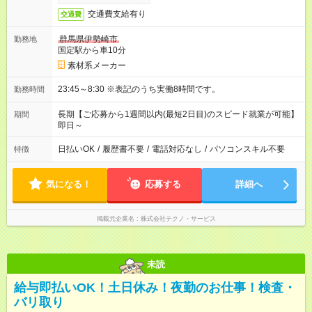
交通費支給有り
交通費
群馬県伊勢崎市
勤務地
国定駅から車10分
素材系メーカー
23:45～8:30 ※表記のうち実働8時間です。
勤務時間
長期【ご応募から1週間以内(最短2日目)のスピード就業が可能】
期間
即日～
日払いOK
/
履歴書不要
/
電話対応なし
/
パソコンスキル不要
特徴
気になる！
応募する
詳細へ
掲載元企業名
株式会社テクノ・サービス
未読
給与即払いOK！土日休み！夜勤のお仕事！検査・
バリ取り