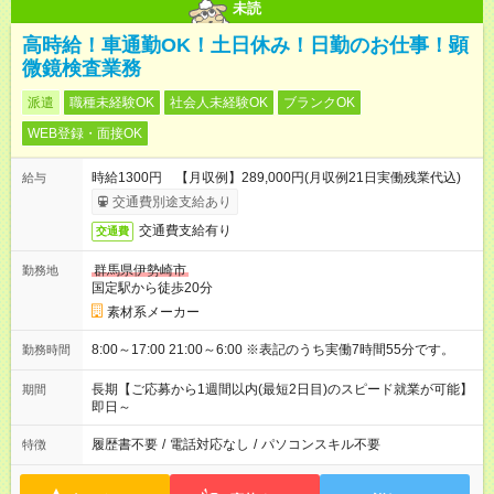
未読
高時給！車通勤OK！土日休み！日勤のお仕事！顕
微鏡検査業務
派遣
職種未経験OK
社会人未経験OK
ブランクOK
WEB登録・面接OK
時給1300円 【月収例】289,000円(月収例21日実働残業代込)
給与
交通費別途支給あり
交通費支給有り
交通費
群馬県伊勢崎市
勤務地
国定駅から徒歩20分
素材系メーカー
8:00～17:00 21:00～6:00 ※表記のうち実働7時間55分です。
勤務時間
長期【ご応募から1週間以内(最短2日目)のスピード就業が可能】
期間
即日～
履歴書不要
/
電話対応なし
/
パソコンスキル不要
特徴