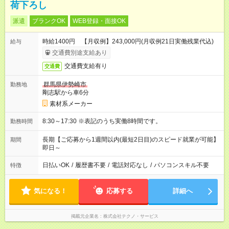
荷下ろし
派遣
ブランクOK
WEB登録・面接OK
時給1400円 【月収例】243,000円(月収例21日実働残業代込)
給与
交通費別途支給あり
交通費支給有り
交通費
群馬県伊勢崎市
勤務地
剛志駅から車6分
素材系メーカー
8:30～17:30 ※表記のうち実働8時間です。
勤務時間
長期【ご応募から1週間以内(最短2日目)のスピード就業が可能】
期間
即日～
日払いOK
/
履歴書不要
/
電話対応なし
/
パソコンスキル不要
特徴
気になる！
応募する
詳細へ
掲載元企業名
株式会社テクノ・サービス