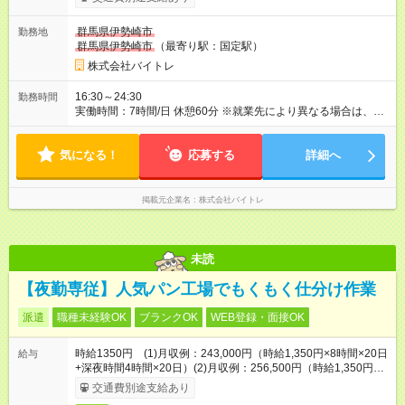
は本採用時と同じです。
群馬県伊勢崎市
勤務地
群馬県伊勢崎市
（最寄り駅：国定駅）
株式会社バイトレ
16:30～24:30
勤務時間
実働時間：7時間/日 休憩60分 ※就業先により異なる場合は、面
接にてご相談します。
気になる！
応募する
詳細へ
掲載元企業名
株式会社バイトレ
未読
【夜勤専従】人気パン工場でもくもく仕分け作業
派遣
職種未経験OK
ブランクOK
WEB登録・面接OK
時給1350円 (1)月収例：243,000円（時給1,350円×8時間×20日
給与
+深夜時間4時間×20日）(2)月収例：256,500円（時給1,350円×8
時間×20日+深夜時間6時間×20日）
交通費別途支給あり