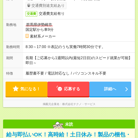
交通費別途支給あり
交通費支給有り
交通費
群馬県伊勢崎市
勤務地
国定駅から車9分
素材系メーカー
8:30～17:00 ※表記のうち実働7時間30分です。
勤務時間
長期【ご応募から1週間以内(最短2日目)のスピード就業が可能】
期間
即日～
履歴書不要
/
電話対応なし
/
パソコンスキル不要
特徴
気になる！
応募する
詳細へ
掲載元企業名
株式会社テクノ・サービス
未読
給与即払いOK！高時給！土日休み！製品の梱包・