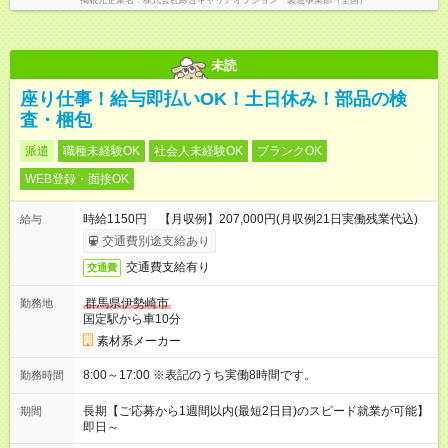
掲載元企業名
株式会社綜合キャリアオプション 製造事業部（全国）
未読
座り仕事！給与即払いOK！土日休み！部品の検
査・梱包
派遣
職種未経験OK
社会人未経験OK
ブランクOK
WEB登録・面接OK
時給1150円 【月収例】207,000円(月収例21日実働残業代込)
給与
交通費別途支給あり
交通費支給有り
交通費
群馬県伊勢崎市
勤務地
国定駅から車10分
素材系メーカー
8:00～17:00 ※表記のうち実働8時間です。
勤務時間
長期【ご応募から1週間以内(最短2日目)のスピード就業が可能】
期間
即日～