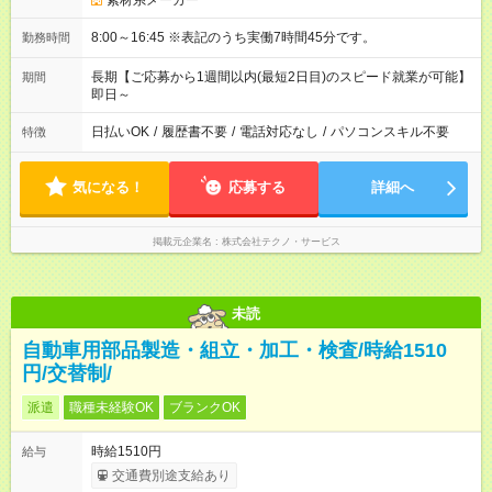
素材系メーカー
8:00～16:45 ※表記のうち実働7時間45分です。
勤務時間
長期【ご応募から1週間以内(最短2日目)のスピード就業が可能】
期間
即日～
日払いOK
/
履歴書不要
/
電話対応なし
/
パソコンスキル不要
特徴
気になる！
応募する
詳細へ
掲載元企業名
株式会社テクノ・サービス
未読
自動車用部品製造・組立・加工・検査/時給1510
円/交替制/
派遣
職種未経験OK
ブランクOK
時給1510円
給与
交通費別途支給あり