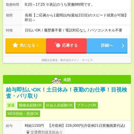
8:20～17:25 ※表記のうち実働8時間です。
勤務時間
長期【ご応募から1週間以内(最短2日目)のスピード就業が可能】
期間
即日～
日払いOK
/
履歴書不要
/
電話対応なし
/
パソコンスキル不要
特徴
気になる！
応募する
詳細へ
掲載元企業名
株式会社テクノ・サービス
未読
給与即払いOK！土日休み！夜勤のお仕事！目視検
査・バリ取り
派遣
職種未経験OK
社会人未経験OK
ブランクOK
WEB登録・面接OK
時給1150円 【月収例】228,000円(月収例21日実働残業代込)
給与
交通費別途支給あり