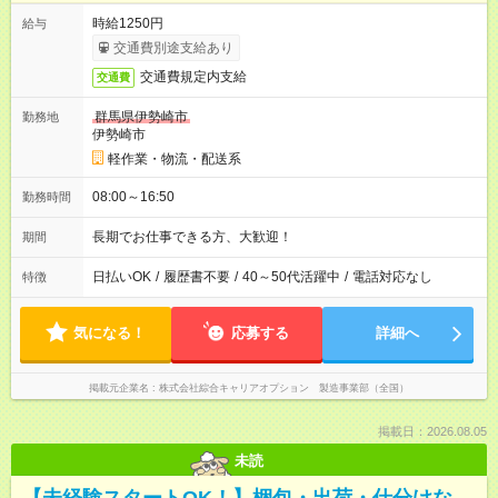
時給1250円
給与
交通費別途支給あり
交通費規定内支給
交通費
群馬県伊勢崎市
勤務地
伊勢崎市
軽作業・物流・配送系
08:00～16:50
勤務時間
長期でお仕事できる方、大歓迎！
期間
日払いOK
/
履歴書不要
/
40～50代活躍中
/
電話対応なし
特徴
気になる！
応募する
詳細へ
掲載元企業名
株式会社綜合キャリアオプション 製造事業部（全国）
掲載日：2026.08.05
未読