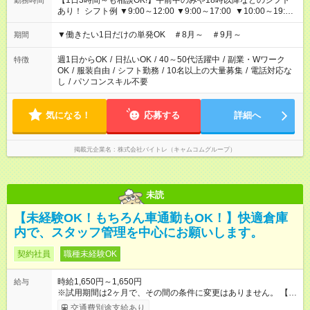
【1日3時間～も相談OK!】午前中のみや18時以降などのシフト
勤務時間
あり！ シフト例 ▼9:00～12:00 ▼9:00～17:00 ▼10:00～19:00
▼18:00～21:00
▼働きたい1日だけの単発OK ＃8月～ ＃9月～
期間
週1日からOK
/
日払いOK
/
40～50代活躍中
/
副業・Wワーク
特徴
OK
/
服装自由
/
シフト勤務
/
10名以上の大量募集
/
電話対応な
し
/
パソコンスキル不要
気になる！
応募する
詳細へ
掲載元企業名
株式会社バイトレ（キャムコムグループ）
未読
【未経験OK！もちろん車通勤もOK！】快適倉庫
内で、スタッフ管理を中心にお願いします。
契約社員
職種未経験OK
時給1,650円～1,650円
給与
※試用期間は2ヶ月で、その間の条件に変更はありません。 【試
用期間】試用期間あり 試用期間の長さ：2ヶ月 雇用形態、給与
交通費別途支給あり