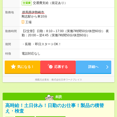
交通費支給（規定あり）
交通費
群馬県伊勢崎市
勤務地
剛志駅から車10分
工場
【2交替】 日勤：8:10～17:00（実働7時間50分/休憩60分） 夜
勤務時間
勤：20:00～翌4:45（実働7時間50分/休憩60分）
・長期 ・即日スタートOK！
期間
電話対応なし
特徴
気になる！
応募する
詳細へ
掲載元企業名
株式会社日本ワークプレイス
未読
高時給！土日休み！日勤のお仕事！製品の積替
え・検査