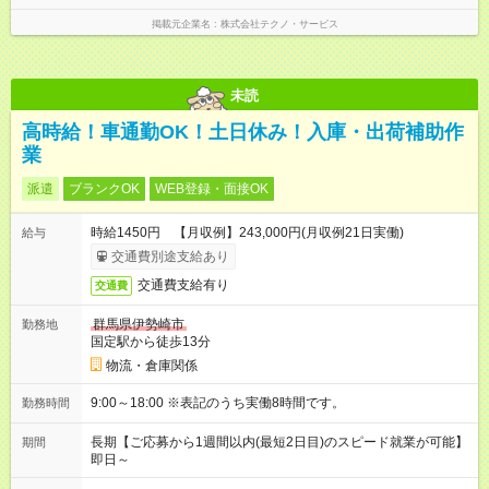
掲載元企業名
株式会社テクノ・サービス
未読
高時給！車通勤OK！土日休み！入庫・出荷補助作
業
派遣
ブランクOK
WEB登録・面接OK
時給1450円 【月収例】243,000円(月収例21日実働)
給与
交通費別途支給あり
交通費支給有り
交通費
群馬県伊勢崎市
勤務地
国定駅から徒歩13分
物流・倉庫関係
9:00～18:00 ※表記のうち実働8時間です。
勤務時間
長期【ご応募から1週間以内(最短2日目)のスピード就業が可能】
期間
即日～