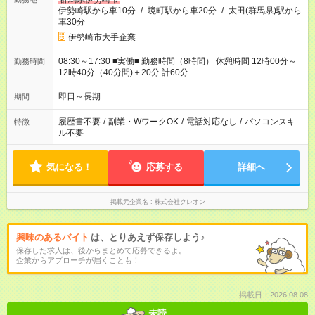
伊勢崎駅から車10分
/
境町駅から車20分
/
太田(群馬県)駅から
車30分
伊勢崎市大手企業
08:30～17:30 ■実働■ 勤務時間（8時間） 休憩時間 12時00分～
勤務時間
12時40分（40分間)＋20分 計60分
即日～長期
期間
履歴書不要
/
副業・WワークOK
/
電話対応なし
/
パソコンスキ
特徴
ル不要
気になる！
応募する
詳細へ
掲載元企業名
株式会社クレオン
興味のあるバイト
は、とりあえず保存しよう♪
保存した求人は、後からまとめて応募できるよ。
企業からアプローチが届くことも！
掲載日：2026.08.08
未読