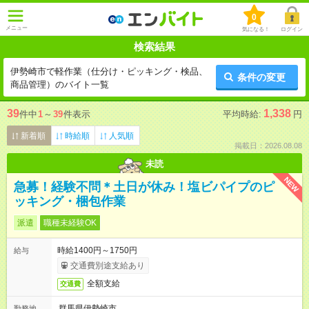
0
メニュー
気になる！
ログイン
検索結果
伊勢崎市で軽作業（仕分け・ピッキング・検品、
条件の変更
商品管理）のバイト一覧
39
1,338
件中
1
～
39
件表示
平均時給:
円
新着順
時給順
人気順
掲載日：2026.08.08
未読
NEW
急募！経験不問＊土日が休み！塩ビパイプのピ
ッキング・梱包作業
派遣
職種未経験OK
時給1400円～1750円
給与
交通費別途支給あり
全額支給
交通費
群馬県伊勢崎市
勤務地