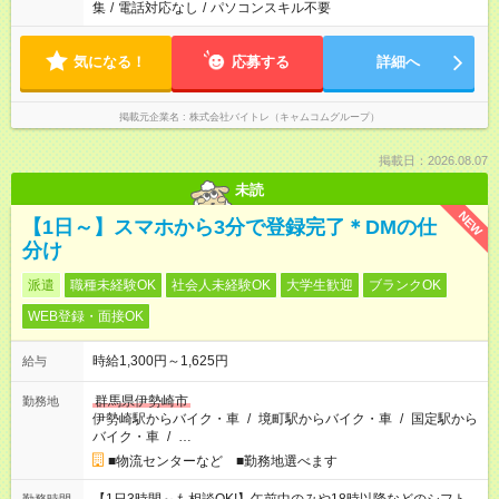
集
/
電話対応なし
/
パソコンスキル不要
気になる！
応募する
詳細へ
掲載元企業名
株式会社バイトレ（キャムコムグループ）
掲載日：2026.08.07
未読
NEW
【1日～】スマホから3分で登録完了＊DMの仕
分け
派遣
職種未経験OK
社会人未経験OK
大学生歓迎
ブランクOK
WEB登録・面接OK
時給1,300円～1,625円
給与
群馬県伊勢崎市
勤務地
伊勢崎駅からバイク・車
/
境町駅からバイク・車
/
国定駅から
バイク・車
/
…
■物流センターなど ■勤務地選べます