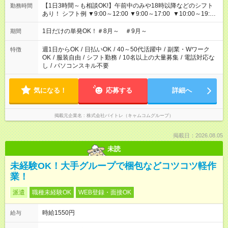
【1日3時間～も相談OK!】午前中のみや18時以降などのシフト
勤務時間
あり！ シフト例 ▼9:00～12:00 ▼9:00～17:00 ▼10:00～19:00
▼18:00～21:00
1日だけの単発OK！＃8月～ ＃9月～
期間
週1日からOK
/
日払いOK
/
40～50代活躍中
/
副業・Wワーク
特徴
OK
/
服装自由
/
シフト勤務
/
10名以上の大量募集
/
電話対応な
し
/
パソコンスキル不要
気になる！
応募する
詳細へ
掲載元企業名
株式会社バイトレ（キャムコムグループ）
掲載日：2026.08.05
未読
未経験OK！大手グループで梱包などコツコツ軽作
業！
派遣
職種未経験OK
WEB登録・面接OK
時給1550円
給与