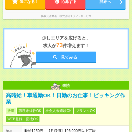
気になる！
応募する
詳細へ
掲載元企業名
株式会社テクノ・サービス
少しエリアを広げると、
73
求人が
件増えます！
見てみる
未読
高時給！車通勤OK！日勤のお仕事！ピッキング作
業
派遣
職種未経験OK
社会人未経験OK
ブランクOK
WEB登録・面接OK
時給1250円 【月収例】196,000円以上可能
給与