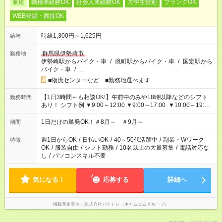
派遣
職種未経験OK
社会人未経験OK
大学生歓迎
ブランクOK
WEB登録・面接OK
時給1,300円～1,625円
給与
群馬県伊勢崎市
勤務地
伊勢崎駅からバイク・車
/
境町駅からバイク・車
/
国定駅から
バイク・車
/
…
■物流センターなど ■勤務地選べます
【1日3時間～も相談OK!】午前中のみや18時以降などのシフト
勤務時間
あり！ シフト例 ▼9:00～12:00 ▼9:00～17:00 ▼10:00～19:00
▼18:00～21:00
1日だけの単発OK！＃8月～ ＃9月～
期間
週1日からOK
/
日払いOK
/
40～50代活躍中
/
副業・Wワーク
特徴
OK
/
服装自由
/
シフト勤務
/
10名以上の大量募集
/
電話対応な
し
/
パソコンスキル不要
気になる！
応募する
詳細へ
掲載元企業名
株式会社バイトレ（キャムコムグループ）