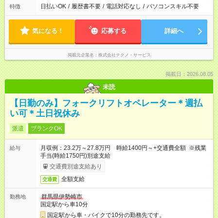
日払いOK
/
履歴書不要
/
電話対応なし
/
パソコンスキル不要
特徴
気になる！
応募する
詳細へ
掲載元企業名
株式会社テクノ・サービス
掲載日：2026.08.05
未読
【日勤のみ】フォークリフトオペレーター＊週払
い可＊土日祝休み
派遣
ブランクOK
月収例：23.2万～27.8万円 時給1400円～+交通費全額 ※残業
給与
手当(時給1750円)別途支給
交通費別途支給あり
全額支給
交通費
群馬県伊勢崎市
勤務地
国定駅から車10分
国定駅から車・バイクで10分の勤務先です。