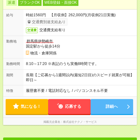
派遣
ブランクOK
WEB登録・面接OK
時給1560円 【月収例】262,000円(月収例21日実働)
給与
交通費別途支給あり
交通費支給有り
交通費
群馬県伊勢崎市
勤務地
国定駅から徒歩14分
物流・倉庫関係
8:10～17:20 ※表記のうち実働8時間です。
勤務時間
長期【ご応募から1週間以内(最短2日目)のスピード就業が可能】
期間
即日～
履歴書不要
/
電話対応なし
/
パソコンスキル不要
特徴
気になる！
応募する
詳細へ
掲載元企業名
株式会社テクノ・サービス