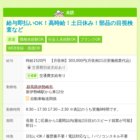
未読
給与即払いOK！高時給！土日休み！部品の目視検
査など
派遣
職種未経験OK
社会人未経験OK
ブランクOK
WEB登録・面接OK
時給1520円 【月収例】303,000円(月収例21日実働残業代込)
給与
交通費別途支給あり
交通費支給有り
交通費
群馬県伊勢崎市
勤務地
新伊勢崎駅から車12分
自動車輸送関係
8:30～17:30 17:30～2:30 ※表記のうち実働8時間です。
勤務時間
長期【ご応募から1週間以内(最短2日目)のスピード就業が可能】
期間
即日～
日払いOK
/
履歴書不要
/
電話対応なし
/
パソコンスキル不要
特徴