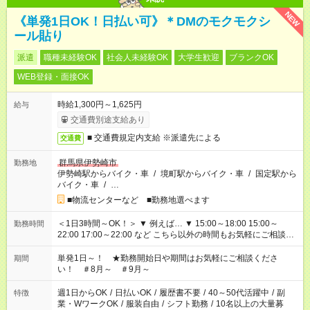
NEW
《単発1日OK！日払い可》＊DMのモクモクシ
ール貼り
派遣
職種未経験OK
社会人未経験OK
大学生歓迎
ブランクOK
WEB登録・面接OK
時給1,300円～1,625円
給与
交通費別途支給あり
■ 交通費規定内支給 ※派遣先による
交通費
群馬県伊勢崎市
勤務地
伊勢崎駅からバイク・車
/
境町駅からバイク・車
/
国定駅から
バイク・車
/
…
■物流センターなど ■勤務地選べます
＜1日3時間～OK！＞ ▼ 例えば… ▼ 15:00～18:00 15:00～
勤務時間
22:00 17:00～22:00 など こちら以外の時間もお気軽にご相談く
ださい！
単発1日～！ ★勤務開始日や期間はお気軽にご相談くださ
期間
い！ ＃8月～ ＃9月～
週1日からOK
/
日払いOK
/
履歴書不要
/
40～50代活躍中
/
副
特徴
業・WワークOK
/
服装自由
/
シフト勤務
/
10名以上の大量募