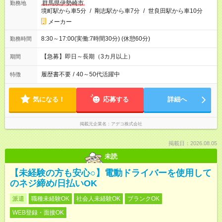
群馬県伊勢崎市
勤務地
境町駅から車5分
/
剛志駅から車7分
/
世良田駅から車10分
メーカー
8:30～17:00(実働:7時間30分) (休憩60分)
勤務時間
【急募】即日～長期（3カ月以上）
期間
履歴書不要
/
40～50代活躍中
特徴
気になる！
応募する
詳細へ
掲載元企業名
アデコ株式会社
掲載日：2026.08.05
未読
【未経験の方も安心○】電動ドライバーを使用して
のネジ締め/日払いOK
派遣
職種未経験OK
社会人未経験OK
ブランクOK
WEB登録・面接OK