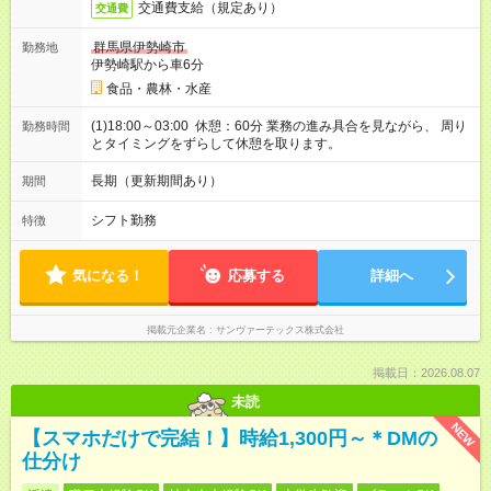
交通費支給（規定あり）
交通費
群馬県伊勢崎市
勤務地
伊勢崎駅から車6分
食品・農林・水産
(1)18:00～03:00 休憩：60分 業務の進み具合を見ながら、 周り
勤務時間
とタイミングをずらして休憩を取ります。
長期（更新期間あり）
期間
シフト勤務
特徴
気になる！
応募する
詳細へ
掲載元企業名
サンヴァーテックス株式会社
掲載日：2026.08.07
未読
NEW
【スマホだけで完結！】時給1,300円～＊DMの
仕分け