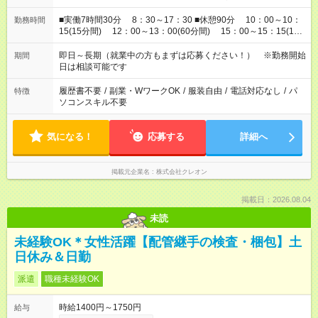
■実働7時間30分 8：30～17：30 ■休憩90分 10：00～10：
勤務時間
15(15分間) 12：00～13：00(60分間) 15：00～15：15(15
分間)
即日～長期（就業中の方もまずは応募ください！） ※勤務開始
期間
日は相談可能です
履歴書不要
/
副業・WワークOK
/
服装自由
/
電話対応なし
/
パ
特徴
ソコンスキル不要
気になる！
応募する
詳細へ
掲載元企業名
株式会社クレオン
掲載日：2026.08.04
未読
未経験OK＊女性活躍【配管継手の検査・梱包】土
日休み＆日勤
派遣
職種未経験OK
時給1400円～1750円
給与