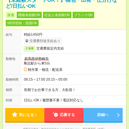
【未経験スタートOK！】梱包・出荷・仕分けな
ど/日払いOK
派遣
職種未経験OK
社会人未経験OK
ブランクOK
WEB登録・面接OK
時給1450円
給与
交通費別途支給あり
交通費規定内支給
交通費
群馬県伊勢崎市
勤務地
剛志駅から車5分
軽作業・物流・配送系
08:15～17:00 20:15～05:00
勤務時間
長期でお仕事できる方、大歓迎！
期間
日払いOK
/
履歴書不要
/
電話対応なし
特徴
気になる！
応募する
詳細へ