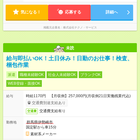
気になる！
応募する
詳細へ
掲載元企業名
株式会社テクノ・サービス
未読
給与即払いOK！土日休み！日勤のお仕事！検査、
梱包作業
派遣
職種未経験OK
社会人未経験OK
ブランクOK
WEB登録・面接OK
時給1170円 【月収例】257,000円(月収例21日実働残業代込)
給与
交通費別途支給あり
交通費支給有り
交通費
群馬県伊勢崎市
勤務地
国定駅から車15分
素材系メーカー