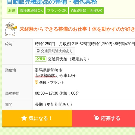
自動販売機部品の整備・梱包業務
派遣
職種未経験OK
ブランクOK
WEB登録・面接OK
未経験からできる整備のお仕事！体を動かすのが好
時給1250円 月収例:215,625円(時給1,250円×8時間×
給与
交通費別途支給あり
交通費支給（規定あり）
交通費
群馬県伊勢崎市
勤務地
新伊勢崎駅
から車10分
機械・プラント
08:30～17:30 休憩：60分
勤務時間
長期（更新期間あり）
期間
気になる！
応募する