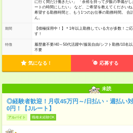
に行く間だけ働きたい」 「余裕を持って夕飯の準備がし
ートの時間にしたい」 など、ご希望を教えてくださいね
希望する勤務時間と、もう1つのお仕事の勤務時間。 合
ん。
【積極採用中！】＊1年以上勤務している方が多数！ご応
期間
す！
履歴書不要
/
40～50代活躍中
/
服装自由
/
シフト勤務
/
10名
特徴
不要
気になる！
応募する
未読
◎経験者歓迎！月収45万円～/日払い・週払い
0円！【Jルート】
アルバイト
職種未経験OK