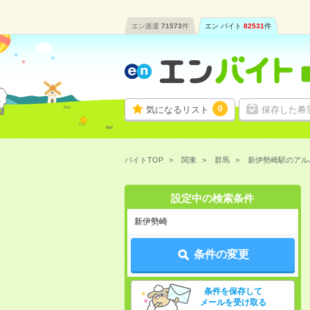
エン派遣
71573
件
エン バイト
82531
件
0
気になるリスト
保存した希
バイトTOP
関東
群馬
新伊勢崎駅のアル
設定中の検索条件
新伊勢崎
条件の変更
条件を保存して
メールを受け取る