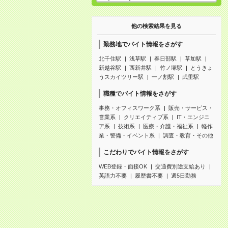
他の検索結果を見る
勤務地でバイト情報をさがす
北千住駅
浅草駅
春日部駅
草加駅
新越谷駅
西新井駅
竹ノ塚駅
とうきょ
うスカイツリー駅
一ノ割駅
武里駅
職種でバイト情報をさがす
事務・オフィスワーク系
販売・サービス・
営業系
クリエイティブ系
IT・エンジニ
ア系
技術系
医療・介護・福祉系
軽作
業・警備・イベント系
調査・教育・その他
こだわりでバイト情報をさがす
WEB登録・面接OK
交通費別途支給あり
英語力不要
履歴書不要
週5日勤務