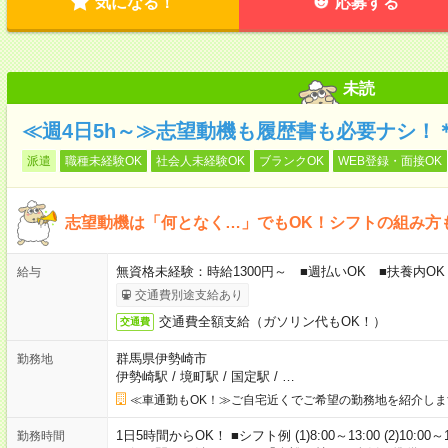
気になる！
応募する
未読
≪週4日5h～≫志望動機も履歴書も必要ナシ！
派遣
職種未経験OK
社会人未経験OK
ブランクOK
WEB登録・面接OK
志望動機は「何となく…」でもOK！シフトの組み方
無資格未経験：時給1300円～ ■週払いOK ■扶養内OK
給与
交通費別途支給あり
交通費全額支給（ガソリン代もOK！）
交通費
群馬県伊勢崎市
勤務地
伊勢崎駅
/
境町駅
/
国定駅
/
…
≪車通勤もOK！≫ご自宅近くでご希望の勤務地を紹介しま
1日5時間からOK！ ■シフト例 (1)8:00～13:00 (2)10:00～
勤務時間