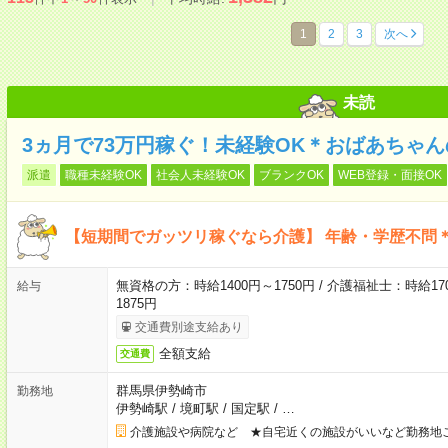
1
2
3
次へ
未読
3ヵ月で73万円稼ぐ！未経験OK＊おばあちゃ
派遣
職種未経験OK
社会人未経験OK
ブランクOK
WEB登録・面接OK
【短期間でガッツリ稼ぐなら介護】 年齢・学歴不問＊
無資格の方：時給1400円～1750円 / 介護福祉士：時給170
給与
1875円
交通費別途支給あり
全額支給
交通費
群馬県伊勢崎市
勤務地
伊勢崎駅
/
境町駅
/
国定駅
/
…
介護施設や病院など ★自宅近くの施設がいいなど勤務地