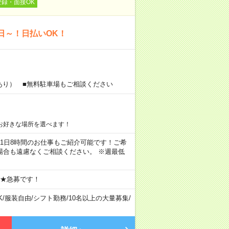
登録・面接OK
日～！日払いOK！
あり） ■無料駐車場もご相談ください
お好きな場所を選べます！
ちろん1日8時間のお仕事もご紹介可能です！ご希
場合も遠慮なくご相談ください。 ※週最低
 ★急募です！
K
/
服装自由
/
シフト勤務
/
10名以上の大量募集
/