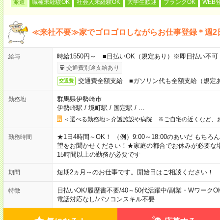
派遣
職種未経験OK
社会人未経験OK
大学生歓迎
ブランクOK
WEB
≪来社不要≫家でゴロゴロしながらお仕事登録＊週2
時給1550円～ ■日払いOK（規定あり）※即日払い不可
給与
交通費別途支給あり
交通費全額支給 ■ガソリン代も全額支給（規定
交通費
群馬県伊勢崎市
勤務地
伊勢崎駅
/
境町駅
/
国定駅
/
…
＜選べる勤務地＞介護施設や病院 ※ご自宅の近くなど、
★1日4時間～OK！ （例）9:00～18:00のあいだ も
勤務時間
望をお聞かせください！★家庭の都合でお休みが必要な
15時間以上の勤務が必要です
短期2ヵ月～のお仕事です。開始日はご相談ください！
期間
日払いOK
/
履歴書不要
/
40～50代活躍中
/
副業・WワークO
特徴
電話対応なし
/
パソコンスキル不要