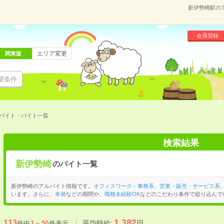
新伊勢崎駅の
会員登録
エリア変更
関東版
望条件
バイト・バイト一覧
検索結果
新伊勢崎
のバイト一覧
新伊勢崎のアルバイト情報です。
オフィスワーク・事務系
、
営業・販売・サービス系
います。さらに、
単発
などの期間や、
職種未経験OK
などのこだわり条件で絞り込んで
1,382
113
平均時給:
円
件中
1
～
50
件表示