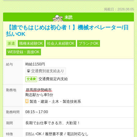
掲載日：2026.08.05
未読
【誰でもはじめは初心者！】機械オペレーター/日
払いOK
派遣
職種未経験OK
社会人未経験OK
ブランクOK
WEB登録・面接OK
時給1150円
給与
交通費別途支給あり
交通費規定内支給
交通費
群馬県伊勢崎市
勤務地
剛志駅から車5分
製造・建築・土木・製造技術系
08:15～17:00
勤務時間
長期でお仕事できる方、大歓迎！
期間
日払いOK
/
履歴書不要
/
電話対応なし
特徴