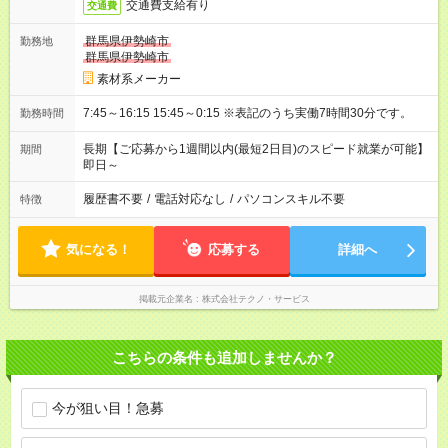
交通費支給有り
交通費
群馬県伊勢崎市
勤務地
群馬県伊勢崎市
素材系メーカー
7:45～16:15 15:45～0:15 ※表記のうち実働7時間30分です。
勤務時間
長期【ご応募から1週間以内(最短2日目)のスピード就業が可能】
期間
即日～
履歴書不要
/
電話対応なし
/
パソコンスキル不要
特徴
気になる！
応募する
詳細へ
掲載元企業名
株式会社テクノ・サービス
こちらの条件も追加しませんか？
今が狙い目！急募