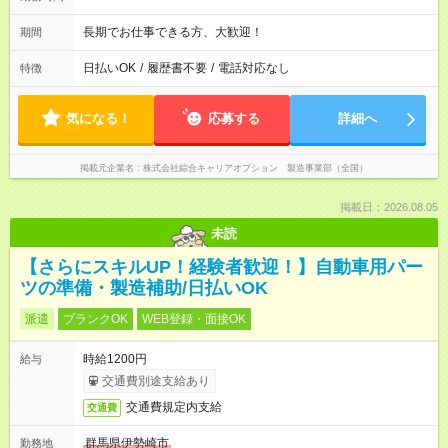
長期でお仕事できる方、大歓迎！
期間
日払いOK
/
履歴書不要
/
電話対応なし
特徴
気になる！
応募する
詳細へ
掲載元企業名
株式会社綜合キャリアオプション 製造事業部（全国）
掲載日：2026.08.05
未読
【さらにスキルUP！経験者歓迎！】自動車用パー
ツの準備・製造補助/日払いOK
派遣
ブランクOK
WEB登録・面接OK
時給1200円
給与
交通費別途支給あり
交通費規定内支給
交通費
群馬県伊勢崎市
勤務地