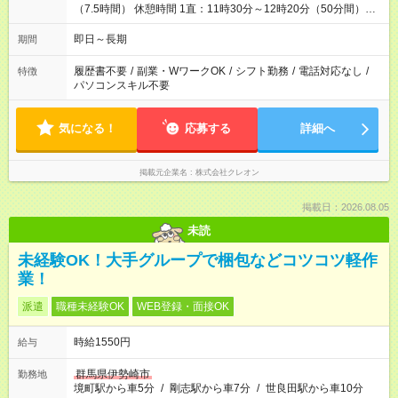
（7.5時間） 休憩時間 1直：11時30分～12時20分（50分間）＋
10分 2直：19時30分～20時20分（50分間）＋10分 3直：03時
30分～04時20分（50分間）＋10分 計60分
即日～長期
期間
履歴書不要
/
副業・WワークOK
/
シフト勤務
/
電話対応なし
/
特徴
パソコンスキル不要
気になる！
応募する
詳細へ
掲載元企業名
株式会社クレオン
掲載日：2026.08.05
未読
未経験OK！大手グループで梱包などコツコツ軽作
業！
派遣
職種未経験OK
WEB登録・面接OK
時給1550円
給与
群馬県伊勢崎市
勤務地
境町駅から車5分
/
剛志駅から車7分
/
世良田駅から車10分