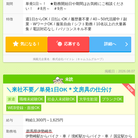
単発1日～！ ★勤務開始日や期間はお気軽にご相談くださ
期間
い！ ＃8月～ ＃9月～
週1日からOK
/
日払いOK
/
履歴書不要
/
40～50代活躍中
/
副
特徴
業・WワークOK
/
服装自由
/
シフト勤務
/
10名以上の大量募
集
/
電話対応なし
/
パソコンスキル不要
気になる！
応募する
詳細へ
掲載元企業名
株式会社バイトレ（キャムコムグループ）
掲載日：2026.08.07
未読
NEW
＼来社不要／単発1日OK＊文房具の仕分け
派遣
職種未経験OK
社会人未経験OK
大学生歓迎
ブランクOK
WEB登録・面接OK
時給1,300円～1,625円
給与
群馬県伊勢崎市
勤務地
伊勢崎駅からバイク・車
/
境町駅からバイク・車
/
国定駅から