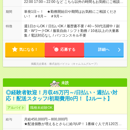
22:00 17:00～22:00 など こちら以外の時間もお気軽にご相談く
ださい！
単発1日～！ ★勤務開始日や期間はお気軽にご相談くださ
期間
い！ ＃8月～ ＃9月～
週1日からOK
/
日払いOK
/
履歴書不要
/
40～50代活躍中
/
副
特徴
業・WワークOK
/
服装自由
/
シフト勤務
/
10名以上の大量募
集
/
電話対応なし
/
パソコンスキル不要
気になる！
応募する
詳細へ
掲載元企業名
株式会社バイトレ（キャムコムグループ）
未読
◎経験者歓迎！月収45万円～/日払い・週払い対
応！配送スタッフ/初期費用0円！【Jルート】
アルバイト
職種未経験OK
月給450,000円～800,000円
給与
★配達個数が増えるとさらに給与UP！ 1番稼ぐ人で月120万ほ
ど！ ・主要都市エリア 月収55万円／週5日稼働 月収65万~112