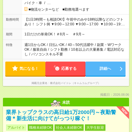
バイク・車
/
…
■物流センターなど ■勤務地選べます
【1日3時間～も相談OK!】午前中のみや18時以降などのシフト
勤務時間
あり！ シフト例 ▼9:00～12:00 ▼9:00～17:00 ▼10:00～19:00
▼18:00～21:00
1日だけの単発OK！＃8月～ ＃9月～
期間
週1日からOK
/
日払いOK
/
40～50代活躍中
/
副業・Wワーク
特徴
OK
/
服装自由
/
シフト勤務
/
10名以上の大量募集
/
電話対応な
し
/
パソコンスキル不要
気になる！
応募する
詳細へ
掲載元企業名
株式会社バイトレ（キャムコムグループ）
掲載日：2026.08.06
未読
NEW
業界トップクラスの高日給1万2000円～夜勤警
備＊新生活に向けてがっつり稼ぐ！
アルバイト
職種未経験OK
社会人未経験OK
大学生歓迎