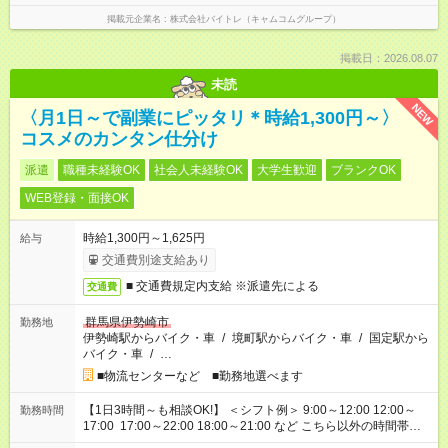
掲載元企業名
株式会社バイトレ（キャムコムグループ）
掲載日：2026.08.07
未読
NEW
〈月1日～で副業にピッタリ＊時給1,300円～〉
コスメのカンタン仕分け
派遣
職種未経験OK
社会人未経験OK
大学生歓迎
ブランクOK
WEB登録・面接OK
時給1,300円～1,625円
給与
交通費別途支給あり
■ 交通費規定内支給 ※派遣先による
交通費
群馬県伊勢崎市
勤務地
伊勢崎駅からバイク・車
/
境町駅からバイク・車
/
国定駅から
バイク・車
/
…
■物流センターなど ■勤務地選べます
【1日3時間～も相談OK!】 ＜シフト例＞ 9:00～12:00 12:00～
勤務時間
17:00 17:00～22:00 18:00～21:00 など こちら以外の時間帯も
お気軽にご相談ください！