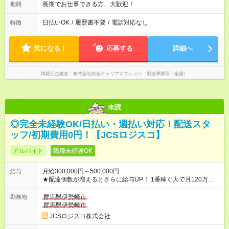
長期でお仕事できる方、大歓迎！
期間
日払いOK
/
履歴書不要
/
電話対応なし
特徴
気になる！
応募する
詳細へ
掲載元企業名
株式会社綜合キャリアオプション 製造事業部（全国）
未読
◎完全未経験OK/日払い・週払い対応！配送スタ
ッフ/初期費用0円！【JCSロジスコ】
アルバイト
職種未経験OK
月給300,000円～500,000円
給与
★配達個数が増えるとさらに給与UP！ 1番稼ぐ人で月120万ほ
ど！ ・主要都市エリア 月収55万円／週5日稼働 月収65万~112
万円／週6日稼働 ・地方郊外エリア 月収40万円／週5日稼働 月
群馬県伊勢崎市
勤務地
収40万円~50万円／週6日稼働 ＜モデルイメージ＞ ■月収50万
群馬県伊勢崎市
円 (27歳男性/江東区在住)※元建築関係 1日150個配達×25日勤務
JCSロジスコ株式会社
(日休み) ■月収80万円(43歳男性/墨田区在住)※元営業 1日200個
配達×25日勤務(月休み) 【試用期間】試用期間なし