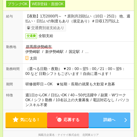
ブランクOK
WEB登録・面接OK
【夜勤】1万2000円～ ＊原則月2回払い（10日・25日） 他、週
給与
払い・日払いの制度もあり（規定あり）＃日収1万円以上
交通費別途支給あり
全額支給
交通費
群馬県伊勢崎市
勤務地
伊勢崎駅
/
新伊勢崎駅
/
国定駅
/
…
太田
（選べる日勤・夜勤） ▼20：00～翌5：00／21：00～翌6：
勤務時間
00 など 日勤シフトもございます！自由に選べます！
研修後即日～OK ★短期・長期の就業も大歓迎＃急募
期間
週1日からOK
/
日払いOK
/
40～50代活躍中
/
副業・Wワーク
特徴
OK
/
シフト勤務
/
10名以上の大量募集
/
電話対応なし
/
パソコ
ンスキル不要
気になる！
応募する
詳細へ
掲載元企業名
テイケイ株式会社 北関東エリア