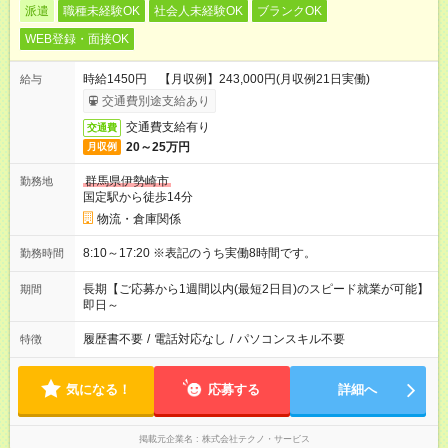
派遣
職種未経験OK
社会人未経験OK
ブランクOK
WEB登録・面接OK
時給1450円 【月収例】243,000円(月収例21日実働)
給与
交通費別途支給あり
交通費支給有り
交通費
20～25万円
月収例
群馬県伊勢崎市
勤務地
国定駅から徒歩14分
物流・倉庫関係
8:10～17:20 ※表記のうち実働8時間です。
勤務時間
長期【ご応募から1週間以内(最短2日目)のスピード就業が可能】
期間
即日～
履歴書不要
/
電話対応なし
/
パソコンスキル不要
特徴
気になる！
応募する
詳細へ
掲載元企業名
株式会社テクノ・サービス