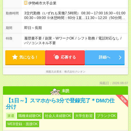
伊勢崎市大手企業
3交代勤務（いずれも実働7.5時間） 08:30～17:00 16:30～01:00
勤務時間
00:30～09:00 ※休憩時間：60分 1直…11:30～12:20（50分間）
＋10分 2直：19:30～20:20（50分間）＋10分 3直：03:30～
04:20（50分間）＋10分
即日～長期
期間
履歴書不要
/
副業・WワークOK
/
シフト勤務
/
電話対応なし
/
特徴
パソコンスキル不要
気になる！
応募する
詳細へ
掲載元企業名
株式会社クレオン
掲載日：2026.08.07
未読
NEW
【1日～】スマホから3分で登録完了＊DMの仕
分け
派遣
職種未経験OK
社会人未経験OK
大学生歓迎
ブランクOK
WEB登録・面接OK