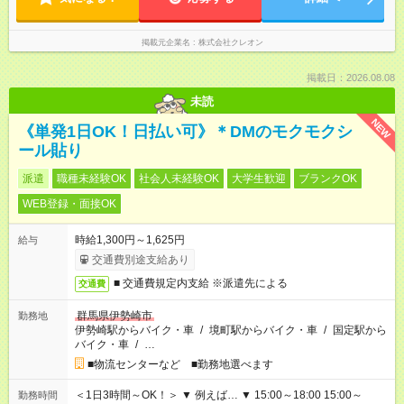
掲載元企業名
株式会社クレオン
掲載日：2026.08.08
未読
NEW
《単発1日OK！日払い可》＊DMのモクモクシ
ール貼り
派遣
職種未経験OK
社会人未経験OK
大学生歓迎
ブランクOK
WEB登録・面接OK
時給1,300円～1,625円
給与
交通費別途支給あり
■ 交通費規定内支給 ※派遣先による
交通費
群馬県伊勢崎市
勤務地
伊勢崎駅からバイク・車
/
境町駅からバイク・車
/
国定駅から
バイク・車
/
…
■物流センターなど ■勤務地選べます
＜1日3時間～OK！＞ ▼ 例えば… ▼ 15:00～18:00 15:00～
勤務時間