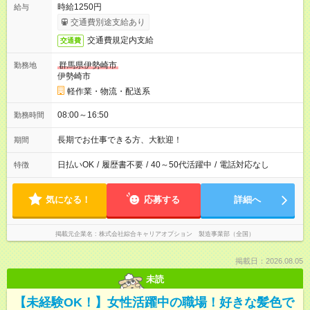
時給1250円
給与
交通費別途支給あり
交通費規定内支給
交通費
群馬県伊勢崎市
勤務地
伊勢崎市
軽作業・物流・配送系
08:00～16:50
勤務時間
長期でお仕事できる方、大歓迎！
期間
日払いOK
/
履歴書不要
/
40～50代活躍中
/
電話対応なし
特徴
気になる！
応募する
詳細へ
掲載元企業名
株式会社綜合キャリアオプション 製造事業部（全国）
掲載日：2026.08.05
未読
【未経験OK！】女性活躍中の職場！好きな髪色で