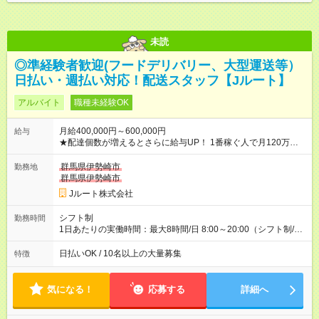
未読
◎準経験者歓迎(フードデリバリー、大型運送等）
日払い・週払い対応！配送スタッフ【Jルート】
アルバイト
職種未経験OK
月給400,000円～600,000円
給与
★配達個数が増えるとさらに給与UP！ 1番稼ぐ人で月120万ほ
ど！ ・主要都市エリア 月収55万円／週5日稼働 月収65万~112
万円／週6日稼働 ・地方郊外エリア 月収40万円／週5日稼働 月
群馬県伊勢崎市
勤務地
収40万円~50万円／週6日稼働 ＜モデルイメージ＞ ■月収50万
群馬県伊勢崎市
円 (27歳男性/江東区在住)※元建築関係 1日150個配達×25日勤務
Jルート株式会社
(日休み) ■月収80万円(43歳男性/墨田区在住)※元営業 1日200個
配達×25日勤務(月休み) 【試用期間】試用期間なし
シフト制
勤務時間
1日あたりの実働時間：最大8時間/日 8:00～20:00（シフト制/実
働8時間） ※週5日勤務（場所次第では週4も有り） ※配達状況に
よって時間外での勤務可能性有り ※案件により多少の前後あり
日払いOK / 10名以上の大量募集
特徴
※配達が完了次第、帰社OKです
気になる！
応募する
詳細へ