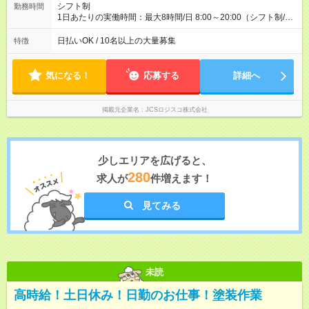
シフト制
勤務時間
1日あたりの実働時間：最大8時間/日 8:00～20:00（シフト制/実
働8時間） ※週5日勤務（場所次第では週4も有り） ※配達状況に
よって時間外での勤務可能性有り ※案件により多少の前後あり
日払いOK / 10名以上の大量募集
特徴
※配達が完了次第、帰社OKです
気になる！
応募する
詳細へ
掲載元企業名
JCSロジスコ株式会社
少しエリアを広げると、
280
求人が
件増えます！
見てみる
未読
高時給！土日休み！日勤のお仕事！塗装作業