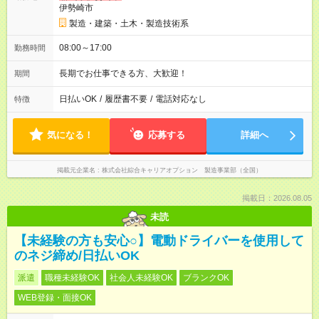
伊勢崎市
製造・建築・土木・製造技術系
08:00～17:00
勤務時間
長期でお仕事できる方、大歓迎！
期間
日払いOK
/
履歴書不要
/
電話対応なし
特徴
気になる！
応募する
詳細へ
掲載元企業名
株式会社綜合キャリアオプション 製造事業部（全国）
掲載日：2026.08.05
未読
【未経験の方も安心○】電動ドライバーを使用して
のネジ締め/日払いOK
派遣
職種未経験OK
社会人未経験OK
ブランクOK
WEB登録・面接OK