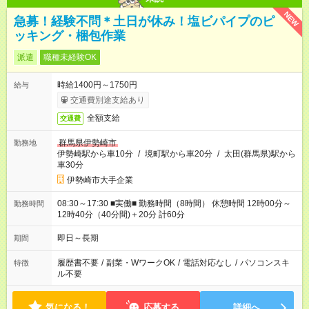
NEW
急募！経験不問＊土日が休み！塩ビパイプのピ
ッキング・梱包作業
派遣
職種未経験OK
時給1400円～1750円
給与
交通費別途支給あり
全額支給
交通費
群馬県伊勢崎市
勤務地
伊勢崎駅から車10分
/
境町駅から車20分
/
太田(群馬県)駅から
車30分
伊勢崎市大手企業
08:30～17:30 ■実働■ 勤務時間（8時間） 休憩時間 12時00分～
勤務時間
12時40分（40分間)＋20分 計60分
即日～長期
期間
履歴書不要
/
副業・WワークOK
/
電話対応なし
/
パソコンスキ
特徴
ル不要
気になる！
応募する
詳細へ