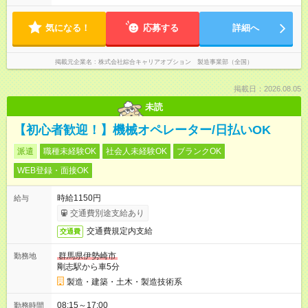
気になる！
応募する
詳細へ
掲載元企業名
株式会社綜合キャリアオプション 製造事業部（全国）
掲載日：2026.08.05
未読
【初心者歓迎！】機械オペレーター/日払いOK
派遣
職種未経験OK
社会人未経験OK
ブランクOK
WEB登録・面接OK
時給1150円
給与
交通費別途支給あり
交通費規定内支給
交通費
群馬県伊勢崎市
勤務地
剛志駅から車5分
製造・建築・土木・製造技術系
08:15～17:00
勤務時間