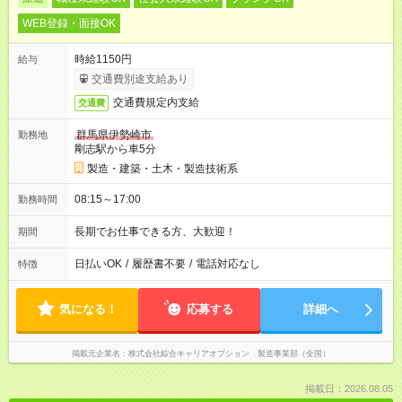
WEB登録・面接OK
時給1150円
給与
交通費別途支給あり
交通費規定内支給
交通費
群馬県伊勢崎市
勤務地
剛志駅から車5分
製造・建築・土木・製造技術系
08:15～17:00
勤務時間
長期でお仕事できる方、大歓迎！
期間
日払いOK
/
履歴書不要
/
電話対応なし
特徴
気になる！
応募する
詳細へ
掲載元企業名
株式会社綜合キャリアオプション 製造事業部（全国）
掲載日：2026.08.05