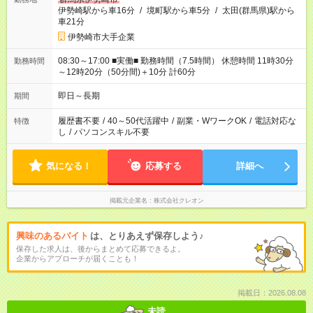
伊勢崎駅から車16分
/
境町駅から車5分
/
太田(群馬県)駅から
車21分
伊勢崎市大手企業
08:30～17:00 ■実働■ 勤務時間（7.5時間） 休憩時間 11時30分
勤務時間
～12時20分（50分間)＋10分 計60分
即日～長期
期間
履歴書不要
/
40～50代活躍中
/
副業・WワークOK
/
電話対応な
特徴
し
/
パソコンスキル不要
気になる！
応募する
詳細へ
掲載元企業名
株式会社クレオン
興味のあるバイト
は、とりあえず保存しよう♪
保存した求人は、後からまとめて応募できるよ。
企業からアプローチが届くことも！
掲載日：2026.08.08
未読