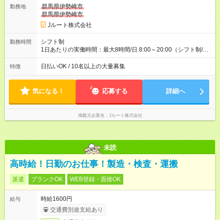
万円／週6日稼働 ・地方郊外エリア 月収40万円／週5日稼働 月
群馬県伊勢崎市
勤務地
収40万円~50万円／週6日稼働 ＜モデルイメージ＞ ■月収50万
群馬県伊勢崎市
円 (27歳男性/江東区在住)※元建築関係 1日150個配達×25日勤務
Jルート株式会社
(日休み) ■月収80万円(43歳男性/墨田区在住)※元営業 1日200個
配達×25日勤務(月休み) 【試用期間】試用期間なし
シフト制
勤務時間
1日あたりの実働時間：最大8時間/日 8:00～20:00（シフト制/実
働8時間） ※週5日勤務（場所次第では週4も有り） ※配達状況に
よって時間外での勤務可能性有り ※案件により多少の前後あり
日払いOK / 10名以上の大量募集
特徴
※配達が完了次第、帰社OKです
気になる！
応募する
詳細へ
掲載元企業名
Jルート株式会社
未読
高時給！日勤のお仕事！製造・検査・運搬
派遣
ブランクOK
WEB登録・面接OK
時給1600円
給与
交通費別途支給あり