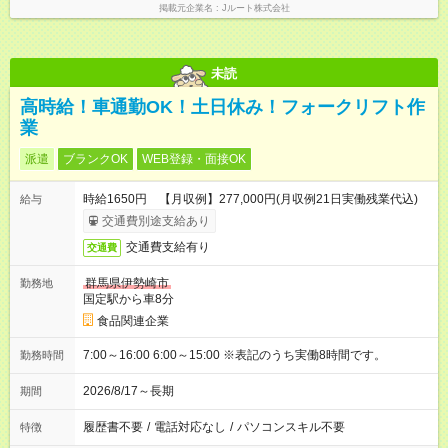
掲載元企業名
Jルート株式会社
未読
高時給！車通勤OK！土日休み！フォークリフト作
業
派遣
ブランクOK
WEB登録・面接OK
時給1650円 【月収例】277,000円(月収例21日実働残業代込)
給与
交通費別途支給あり
交通費支給有り
交通費
群馬県伊勢崎市
勤務地
国定駅から車8分
食品関連企業
7:00～16:00 6:00～15:00 ※表記のうち実働8時間です。
勤務時間
2026/8/17～長期
期間
履歴書不要
/
電話対応なし
/
パソコンスキル不要
特徴