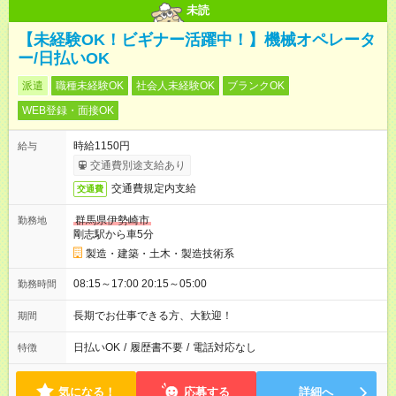
未読
【未経験OK！ビギナー活躍中！】機械オペレータ
ー/日払いOK
派遣
職種未経験OK
社会人未経験OK
ブランクOK
WEB登録・面接OK
時給1150円
給与
交通費別途支給あり
交通費規定内支給
交通費
群馬県伊勢崎市
勤務地
剛志駅から車5分
製造・建築・土木・製造技術系
08:15～17:00 20:15～05:00
勤務時間
長期でお仕事できる方、大歓迎！
期間
日払いOK
/
履歴書不要
/
電話対応なし
特徴
気になる！
応募する
詳細へ