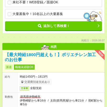
来社不要！WEB登録／面接OK
大量募集中！10名以上の大量募集
追加して再検索！
掲載日：2026.08.07
未読
NEW
【最大時給1800円超えも！】ポリエチレン加工
のお仕事
派遣
職種未経験OK
時給1450円～1813円
給与
交通費別途支給あり
全額支給
交通費
群馬県伊勢崎市
勤務地
伊勢崎駅から車16分
/
太田(群馬県)駅から車21分
/
境町駅から
車5分