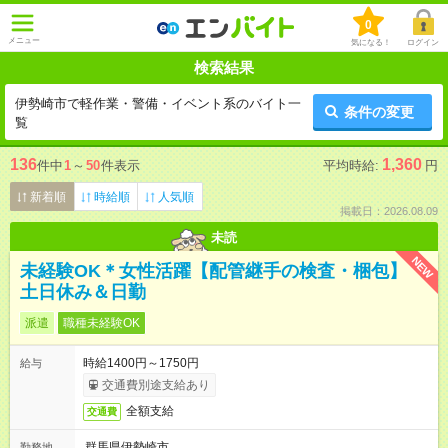
0
メニュー
気になる！
ログイン
検索結果
伊勢崎市で軽作業・警備・イベント系のバイト一
条件の変更
覧
136
1,360
件中
1
～
50
件表示
平均時給:
円
新着順
時給順
人気順
掲載日：2026.08.09
未読
NEW
未経験OK＊女性活躍【配管継手の検査・梱包】
土日休み＆日勤
派遣
職種未経験OK
時給1400円～1750円
給与
交通費別途支給あり
全額支給
交通費
群馬県伊勢崎市
勤務地