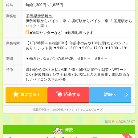
時給1,300円～1,625円
給与
群馬県伊勢崎市
勤務地
伊勢崎駅からバイク・車
/
境町駅からバイク・車
/
国定駅から
バイク・車
/
…
■物流センターなど ■勤務地選べます
【1日3時間～も相談OK!】午前中のみや18時以降などのシフト
勤務時間
あり！ シフト例 ▼9:00～12:00 ▼9:00～17:00 ▼10:00～19:00
▼18:00～21:00
▼働きたい1日だけの単発OK ＃8月～ ＃9月～
期間
週1日からOK
/
日払いOK
/
40～50代活躍中
/
副業・Wワーク
特徴
OK
/
服装自由
/
シフト勤務
/
10名以上の大量募集
/
電話対応な
し
/
パソコンスキル不要
気になる！
応募する
詳細へ
掲載元企業名
株式会社バイトレ（キャムコムグループ）
掲載日：2026.08.07
未読