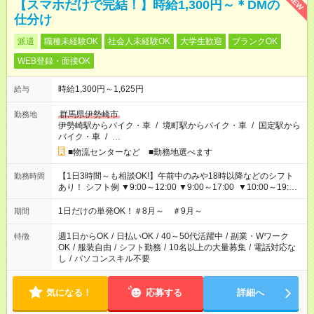
NEW
【スマホだけで完結！】時給1,300円～＊DMの
仕分け
派遣
職種未経験OK
社会人未経験OK
大学生歓迎
ブランクOK
WEB登録・面接OK
時給1,300円～1,625円
給与
群馬県伊勢崎市
勤務地
伊勢崎駅からバイク・車
/
境町駅からバイク・車
/
国定駅から
バイク・車
/
…
■物流センターなど ■勤務地選べます
【1日3時間～も相談OK!】午前中のみや18時以降などのシフト
勤務時間
あり！ シフト例 ▼9:00～12:00 ▼9:00～17:00 ▼10:00～19:00
▼18:00～21:00
1日だけの単発OK！＃8月～ ＃9月～
期間
週1日からOK
/
日払いOK
/
40～50代活躍中
/
副業・Wワーク
特徴
OK
/
服装自由
/
シフト勤務
/
10名以上の大量募集
/
電話対応な
し
/
パソコンスキル不要
気になる！
応募する
詳細へ