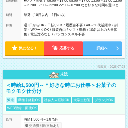
■シフト多数！ 09:00～18:00 08:00～17:00 13:00～22:00 12:00
勤務時間
～21:00 17:00～22:00 22:00～07:00 など好きな時間を選べま
す！
単発（10日以内・1日のみ）
期間
週1日からOK
/
日払いOK
/
履歴書不要
/
40～50代活躍中
/
副
特徴
業・WワークOK
/
服装自由
/
シフト勤務
/
10名以上の大量募
集
/
電話対応なし
/
パソコンスキル不要
気になる！
応募する
詳細へ
掲載日：2026.07.28
未読
＜時給1,500円～＊好きな時にお仕事＞お菓子の
モクモク仕分け
派遣
職種未経験OK
社会人未経験OK
大学生歓迎
ブランクOK
WEB登録・面接OK
時給1,500円～1,875円
給与
交通費別途支給あり