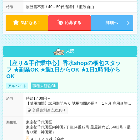
履歴書不要
/
40～50代活躍中
/
服装自由
特徴
気になる！
応募する
詳細へ
未読
【座り＆手作業中心】香水shopの梱包スタッ
フ ★副業OK ★週1日からOK ★1日1時間から
OK
アルバイト
職種未経験OK
時給1,400円～
給与
【試用期間】試用期間あり 試用期間の長さ：1ヶ月 雇用形態、
給与は本採用時と同じです。
交通費別途支給あり
東京都千代田区
勤務地
東京都千代田区内神田2丁目14番12号 星屋第六ビル402号（最
寄り駅：神田駅）
Ａｌｌｅｙ株式会社