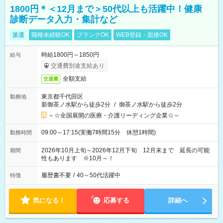
1800円＊＜12月まで＞50代以上も活躍中！健康
診断データ入力・集計など
派遣
職種未経験OK
ブランクOK
WEB登録・面接OK
時給1800円～1850円
給与
交通費別途支給あり
全額支給
交通費
東京都千代田区
勤務地
新御茶ノ水駅から徒歩2分
/
御茶ノ水駅から徒歩2分
～☆全国展開の医療・介護リーディング企業☆～
09:00～17:15(実働7時間15分 休憩1時間)
勤務時間
2026年10月上旬～2026年12月下旬 12月末まで 延長の可能
期間
性もあります ※10月～！
履歴書不要
/
40～50代活躍中
特徴
気になる！
応募する
詳細へ