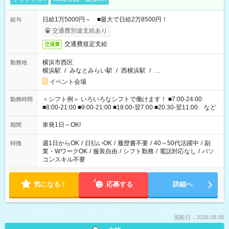
日給1万5000円～ ■最大で日給2万8500円！
給与
交通費別途支給あり
交通費規定支給
交通費
横浜市西区
勤務地
横浜駅
/
みなとみらい駅
/
西横浜駅
/
…
イベント会場
＜シフト例＞ いろいろなシフトで働けます！ ■7:00-24:00
勤務時間
■8:00-21:00 ■9:00-21:00 ■18:00-翌7:00 ■20:30-翌11:00 など
単発1日～OK!
期間
週1日からOK
/
日払いOK
/
履歴書不要
/
40～50代活躍中
/
副
特徴
業・WワークOK
/
服装自由
/
シフト勤務
/
電話対応なし
/
パソ
コンスキル不要
気になる！
応募する
詳細へ
掲載日：2026.08.08