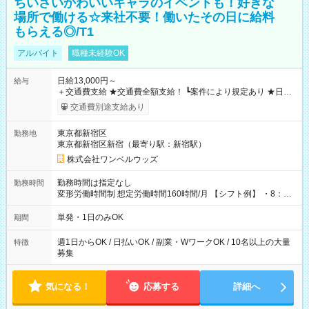
ちいさいかわいいキャラのイベントも！好きな
場所で働ける☆来社不要！働いたその日に給料
もらえる◎/T1
アルバイト
職種未経験OK
日給13,000円～
給与
＋交通費支給 ★交通費全額支給！ ┗案件により規定あり ★日払
いOK！（規定あり） ┗働いたその日に現金GET♪ お仕事後はコ
交通費別途支給あり
ンビニATMから 日払い分を引き落とせます！ 【試用期間】試
用期間なし
東京都新宿区
勤務地
東京都新宿区新宿（最寄り駅：新宿駅）
株式会社ワンベルウッズ
勤務時間は指定なし
勤務時間
変形労働時間制 想定労働時間160時間/月 【シフト例】 ・8：00
～21：00
単発・1日のみOK
期間
週1日からOK / 日払いOK / 副業・WワークOK / 10名以上の大量
特徴
募集
気になる！
応募する
詳細へ