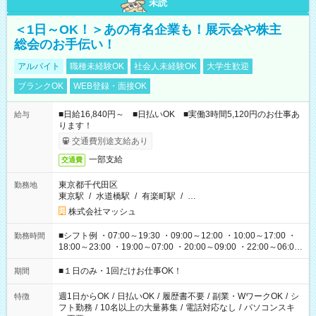
未読
＜1日～OK！＞あの有名企業も！展示会や株主
総会のお手伝い！
アルバイト
職種未経験OK
社会人未経験OK
大学生歓迎
ブランクOK
WEB登録・面接OK
■日給16,840円～ ■日払いOK ■実働3時間5,120円のお仕事あ
給与
ります！
交通費別途支給あり
一部支給
交通費
東京都千代田区
勤務地
東京駅
/
水道橋駅
/
有楽町駅
/
…
株式会社マッシュ
■シフト例 ・07:00～19:30 ・09:00～12:00 ・10:00～17:00 ・
勤務時間
18:00～23:00 ・19:00～07:00 ・20:00～09:00 ・22:00～06:00
etc ★最短で3時間で5,120円のお仕事から 15時間で2万円近く稼
げるお仕事も！ ご希望のお時間に合わせてご紹介！ ※シフトは
■１日のみ・1回だけお仕事OK！
期間
現場によって異なります。 ※勿論、休憩時間はあるのでご安心
ください！
週1日からOK
/
日払いOK
/
履歴書不要
/
副業・WワークOK
/
シ
特徴
フト勤務
/
10名以上の大量募集
/
電話対応なし
/
パソコンスキ