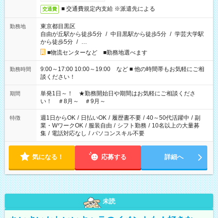
■ 交通費規定内支給 ※派遣先による
交通費
東京都目黒区
勤務地
自由が丘駅から徒歩5分
/
中目黒駅から徒歩5分
/
学芸大学駅
から徒歩5分
/
…
■物流センターなど ■勤務地選べます
9:00～17:00 10:00～19:00 など ■ 他の時間帯もお気軽にご相
勤務時間
談ください！
単発1日～！ ★勤務開始日や期間はお気軽にご相談くださ
期間
い！ ＃8月～ ＃9月～
週1日からOK
/
日払いOK
/
履歴書不要
/
40～50代活躍中
/
副
特徴
業・WワークOK
/
服装自由
/
シフト勤務
/
10名以上の大量募
集
/
電話対応なし
/
パソコンスキル不要
気になる！
応募する
詳細へ
未読