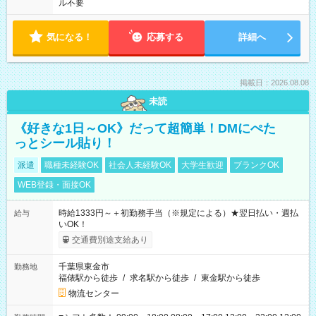
ル不要
気になる！
応募する
詳細へ
掲載日：2026.08.08
未読
《好きな1日～OK》だって超簡単！DMにぺた
っとシール貼り！
派遣
職種未経験OK
社会人未経験OK
大学生歓迎
ブランクOK
WEB登録・面接OK
時給1333円～＋初勤務手当（※規定による）★翌日払い・週払
給与
いOK！
交通費別途支給あり
千葉県東金市
勤務地
福俵駅から徒歩
/
求名駅から徒歩
/
東金駅から徒歩
物流センター