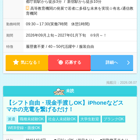
都庁前駅から徒歩3分
/
新宿駅から徒歩10分
高等教育機関の発展で若者に多様な未来を実現☆有名♪通信教
育機関
09:30～17:30(実働7時間 休憩1時間)
勤務時間
2026年09月上旬～2027年01月下旬 ※9月～！
期間
履歴書不要
/
40～50代活躍中
/
服装自由
特徴
気になる！
応募する
詳細へ
掲載日：2026.08.07
未読
【シフト自由・現金手渡しOK】iPhoneなどス
マホの充電を繋げるだけ！
派遣
職種未経験OK
社会人未経験OK
大学生歓迎
ブランクOK
WEB登録・面接OK