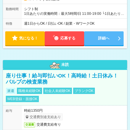
シフト制
勤務時間
1日あたりの実働時間：最大5時間/日 11:00-19:00 └1日あたりの
実働時間：1-5時間 └上記の時間帯内であれば、いつでも勤務可
能！ └平日・土曜日の中で、お好きな曜日でご勤務いただけま
週1日からOK / 日払いOK / 副業・WワークOK
特徴
す！ 【シフト例】 ・11:00～14:00 ・16:30～19:00 ・13:00～
18:00 などのように、自由な働き方が可能なお仕事です！
気になる！
応募する
詳細へ
未読
座り仕事！給与即払いOK！高時給！土日休み！
バルブの検査業務
派遣
職種未経験OK
社会人未経験OK
ブランクOK
WEB登録・面接OK
時給1350円
給与
交通費別途支給あり
交通費支給有り
交通費