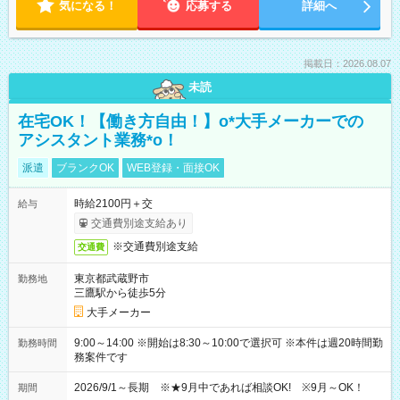
気になる！
応募する
詳細へ
掲載日：2026.08.07
未読
在宅OK！【働き方自由！】o*大手メーカーでの
アシスタント業務*o！
派遣
ブランクOK
WEB登録・面接OK
時給2100円＋交
給与
交通費別途支給あり
※交通費別途支給
交通費
東京都武蔵野市
勤務地
三鷹駅から徒歩5分
大手メーカー
9:00～14:00 ※開始は8:30～10:00で選択可 ※本件は週20時間勤
勤務時間
務案件です
2026/9/1～長期 ※★9月中であれば相談OK! ※9月～OK！
期間