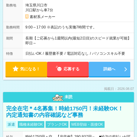
埼玉県川口市
勤務地
川口駅から車7分
素材系メーカー
9:00～17:00 ※表記のうち実働7時間です。
勤務時間
長期【ご応募から1週間以内(最短2日目)のスピード就業が可能】
期間
即日～
日払いOK
/
履歴書不要
/
電話対応なし
/
パソコンスキル不要
特徴
気になる！
応募する
詳細へ
掲載日：2026.08.07
未読
完全在宅＊4名募集！時給1750円！未経験OK！
内定通知書の内容確認など事務
派遣
職種未経験OK
ブランクOK
WEB登録・面接OK
時給1750円＋交 【月収例】290,937円～ ■給与の前払いが可
給与