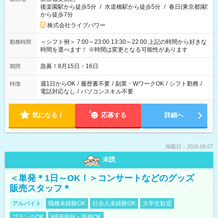
後楽園駅から徒歩5分
/
水道橋駅から徒歩5分
/
春日(東京都)駅
から徒歩7分
株式会社ライブパワー
＜シフト例＞ 7:00～23:00 13:30～22:00 上記の時間から好きな
勤務時間
時間を選べます！ ※時間は変更となる可能性があります
急募！8月15日・16日
期間
週1日からOK
/
履歴書不要
/
副業・WワークOK
/
シフト勤務
/
特徴
電話対応なし
/
パソコンスキル不要
気になる！
応募する
詳細へ
掲載日：2026.08.07
未読
＜単発＊1日～OK！＞コンサートなどのグッズ
販売スタッフ＊
アルバイト
職種未経験OK
社会人未経験OK
大学生歓迎
ブランクOK
WEB登録・面接OK