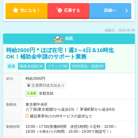
気になる！
応募する
詳細へ
掲載日：2026.08.08
未読
時給2600円＊ほぼ在宅！週3～4日＆16時迄
OK！補助金申請のサポート業務
派遣
職種未経験OK
ブランクOK
WEB登録・面接OK
時給2600円
給与
交通費別途支給あり
全額支給
交通費
東京都中央区
勤務地
八丁堀(東京都)駅から徒歩2分
/
茅場町駅から徒歩6分
建設業界向けのAIサービスの提供など
10:00～17:00(実働6時間 休憩1時間) ※定時：10:00～
勤務時間
19:00（※終わりの時間：16:00～19:00で相談可！）