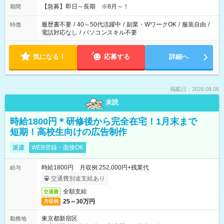
【急募】即日～長期 ※8月～！
期間
履歴書不要
/
40～50代活躍中
/
副業・WワークOK
/
服装自由
/
特徴
電話対応なし
/
パソコンスキル不要
気になる！
応募する
詳細へ
掲載日：2026.08.06
未読
時給1800円＊研修後から完全在宅！1月末まで
短期！高校生向けの広告制作
派遣
WEB登録・面接OK
時給1800円 月収例 252,000円+残業代
給与
交通費別途支給あり
全額支給
交通費
25～30万円
月収例
東京都新宿区
勤務地