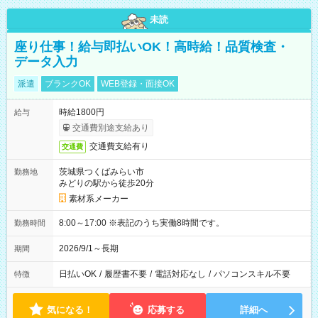
未読
座り仕事！給与即払いOK！高時給！品質検査・
データ入力
派遣
ブランクOK
WEB登録・面接OK
時給1800円
給与
交通費別途支給あり
交通費支給有り
交通費
茨城県つくばみらい市
勤務地
みどりの駅から徒歩20分
素材系メーカー
8:00～17:00 ※表記のうち実働8時間です。
勤務時間
2026/9/1～長期
期間
日払いOK
/
履歴書不要
/
電話対応なし
/
パソコンスキル不要
特徴
気になる！
応募する
詳細へ