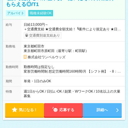
もらえる◎/T1
アルバイト
職種未経験OK
日給13,000円～
給与
＋交通費支給 ★交通費全額支給！ ┗案件により規定あり ★日払
いOK！（規定あり） ┗働いたその日に現金GET♪ お仕事後はコ
交通費別途支給あり
ンビニATMから 日払い分を引き落とせます！ 【試用期間】試
用期間なし
東京都町田市
勤務地
東京都町田市原町田（最寄り駅：町田駅）
株式会社ワンベルウッズ
勤務時間は指定なし
勤務時間
変形労働時間制 想定労働時間160時間/月 【シフト例】 ・8：00
～21：00
単発・1日のみOK
期間
週1日からOK / 日払いOK / 副業・WワークOK / 10名以上の大量
特徴
募集
気になる！
応募する
詳細へ