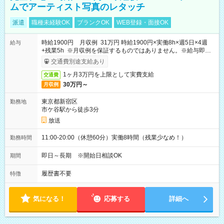
ムでアーティスト写真のレタッチ
派遣
職種未経験OK
ブランクOK
WEB登録・面接OK
時給1900円 月収例 31万円 時給1900円×実働8h×週5日×4週
給与
+残業5h ※月収例を保証するものではありません。※給与即受
取りサービス利用可（利用条件有）
交通費別途支給あり
1ヶ月3万円を上限として実費支給
交通費
30万円～
月収例
東京都新宿区
勤務地
市ケ谷駅から徒歩3分
放送
11:00-20:00（休憩60分）実働8時間（残業少なめ！）
勤務時間
即日～長期 ※開始日相談OK
期間
履歴書不要
特徴
気になる！
応募する
詳細へ