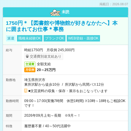
掲載日：2026.08.07
未読
1750円＊【図書館や博物館が好きなかたへ】本
に囲まれてお仕事＊事務
派遣
職種未経験OK
ブランクOK
WEB登録・面接OK
時給1750円 月収例 245,000円
給与
交通費別途支給あり
全額支給
交通費
20～25万円
月収例
埼玉県所沢市
勤務地
東所沢駅から徒歩10分
/
所沢駅から民間バス12分
■文芸資料の収集・保存・展示をおこなっています
09:00～17:00(実働7時間 休憩1時間) ※10時～18時もご相談OK
勤務時間
です！
2026年09月上旬～長期 ※9月～！
期間
履歴書不要
/
40～50代活躍中
特徴