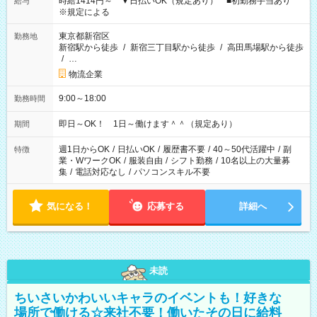
時給1414円～ ▼日払いOK（規定あり） ■初勤務手当あり
給与
※規定による
東京都新宿区
勤務地
新宿駅から徒歩
/
新宿三丁目駅から徒歩
/
高田馬場駅から徒歩
/
…
物流企業
9:00～18:00
勤務時間
即日～OK！ 1日～働けます＾＾（規定あり）
期間
週1日からOK
/
日払いOK
/
履歴書不要
/
40～50代活躍中
/
副
特徴
業・WワークOK
/
服装自由
/
シフト勤務
/
10名以上の大量募
集
/
電話対応なし
/
パソコンスキル不要
気になる！
応募する
詳細へ
未読
ちいさいかわいいキャラのイベントも！好きな
場所で働ける☆来社不要！働いたその日に給料