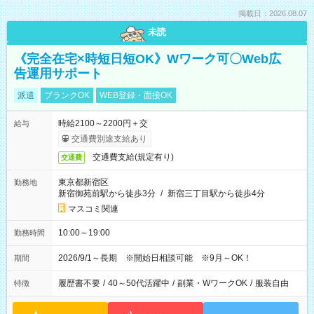
掲載日：2026.08.07
未読
《完全在宅×時短日短OK》Wワーク可〇Web広
告運用サポート
派遣
ブランクOK
WEB登録・面接OK
時給2100～2200円＋交
給与
交通費別途支給あり
交通費支給(規定有り)
交通費
東京都新宿区
勤務地
新宿御苑前駅から徒歩3分
/
新宿三丁目駅から徒歩4分
マスコミ関連
10:00～19:00
勤務時間
2026/9/1～長期 ※開始日相談可能 ※9月～OK！
期間
履歴書不要
/
40～50代活躍中
/
副業・WワークOK
/
服装自由
特徴