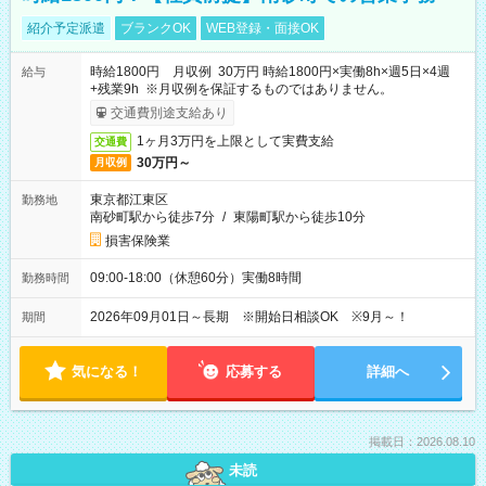
紹介予定派遣
ブランクOK
WEB登録・面接OK
時給1800円 月収例 30万円 時給1800円×実働8h×週5日×4週
給与
+残業9h ※月収例を保証するものではありません。
交通費別途支給あり
1ヶ月3万円を上限として実費支給
交通費
30万円～
月収例
東京都江東区
勤務地
南砂町駅から徒歩7分
/
東陽町駅から徒歩10分
損害保険業
09:00-18:00（休憩60分）実働8時間
勤務時間
2026年09月01日～長期 ※開始日相談OK ※9月～！
期間
気になる！
応募する
詳細へ
掲載日：2026.08.10
未読