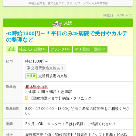
掲載元企業名
株式会社スタッフサービス メディカル事業本部
掲載日：2026.07.31
未読
≪時給1300円～＊平日のみ≫病院で受付やカルテ
の整理など
派遣
社会人未経験OK
ブランクOK
WEB登録・面接OK
時給1300円～
給与
交通費別途支給あり
交通費規定内支給
交通費
栃木県小山市
勤務地
小山駅
/
間々田駅
/
思川駅
【勤務地選べます】病院・クリニック
8:00～17:00 9:00～18:00など ※ご希望の時間帯をご相談くださ
勤務時間
い。
2ヶ月～OK ※スタート日はお気軽にご相談ください！
期間
履歴書不要
/
40～50代活躍中
/
服装自由
/
シフト勤務
/
10名以
特徴