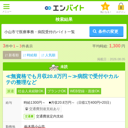
0
メニュー
気になる！
ログイン
検索結果
条件の変更
小山市で医療事務・病院受付のバイト一覧
3
1,300
件中
1
～
3
件表示
平均時給:
円
新着順
時給順
人気順
掲載日：2026.08.05
未読
≪無資格でも月収20.8万円～≫病院で受付やカル
テの整理など
派遣
社会人未経験OK
ブランクOK
WEB登録・面接OK
時給1300円～ ■月収20.8万円～（日収1万400円×20日）
給与
交通費別途支給あり
交通費規定内支給
交通費
栃木県小山市
勤務地