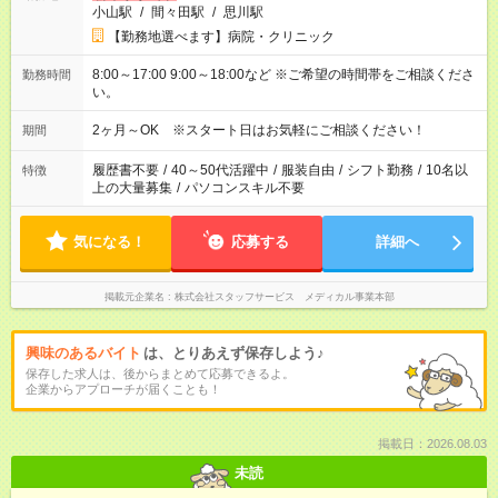
小山駅
/
間々田駅
/
思川駅
【勤務地選べます】病院・クリニック
8:00～17:00 9:00～18:00など ※ご希望の時間帯をご相談くださ
勤務時間
い。
2ヶ月～OK ※スタート日はお気軽にご相談ください！
期間
履歴書不要
/
40～50代活躍中
/
服装自由
/
シフト勤務
/
10名以
特徴
上の大量募集
/
パソコンスキル不要
気になる！
応募する
詳細へ
掲載元企業名
株式会社スタッフサービス メディカル事業本部
興味のあるバイト
は、とりあえず保存しよう♪
保存した求人は、後からまとめて応募できるよ。
企業からアプローチが届くことも！
掲載日：2026.08.03
未読