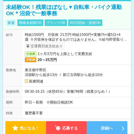
未経験OK！残業ほぼなし▼自転車・バイク通勤
OK＊沼袋で一般事務
派遣
職種未経験OK
ブランクOK
WEB登録・面接OK
時給1500円 月収例 21万円 時給1500円×実働7h×週5日×4
給与
週 ※月収例を保証するものではありません。※給与即受取りサ
ービス利用可（利用条件有）
交通費別途支給あり
1ヶ月3万円を上限として実費支給
交通費
20～25万円
月収例
東京都中野区
勤務地
沼袋駅から徒歩13分
/
新江古田駅から徒歩10分
医療関連
08:30-16:15（休憩45分）実働7時間（残業少なめ！）
勤務時間
即日～長期 ※開始日相談OK
期間
履歴書不要
特徴
気になる！
応募する
詳細へ