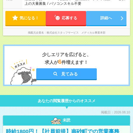
上の大量募集
/
パソコンスキル不要
気になる！
応募する
詳細へ
掲載元企業名
株式会社スタッフサービス メディカル事業本部
少しエリアを広げると、
6
求人が
件増えます！
見てみる
あなたの閲覧履歴からのオススメ
掲載日：2026.08.10
未読
時給1800円！【社員前提】南砂町での営業事務