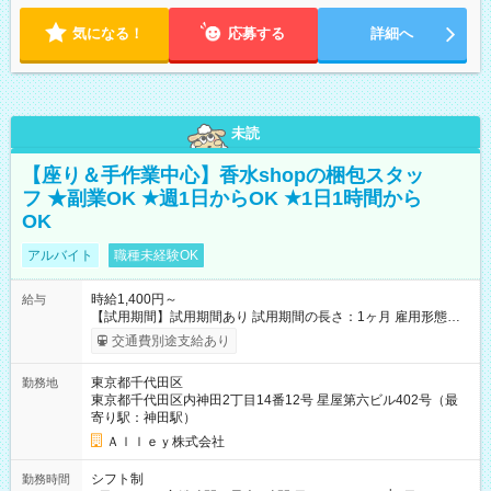
気になる！
応募する
詳細へ
未読
【座り＆手作業中心】香水shopの梱包スタッ
フ ★副業OK ★週1日からOK ★1日1時間から
OK
アルバイト
職種未経験OK
時給1,400円～
給与
【試用期間】試用期間あり 試用期間の長さ：1ヶ月 雇用形態、
給与は本採用時と同じです。
交通費別途支給あり
東京都千代田区
勤務地
東京都千代田区内神田2丁目14番12号 星屋第六ビル402号（最
寄り駅：神田駅）
Ａｌｌｅｙ株式会社
シフト制
勤務時間