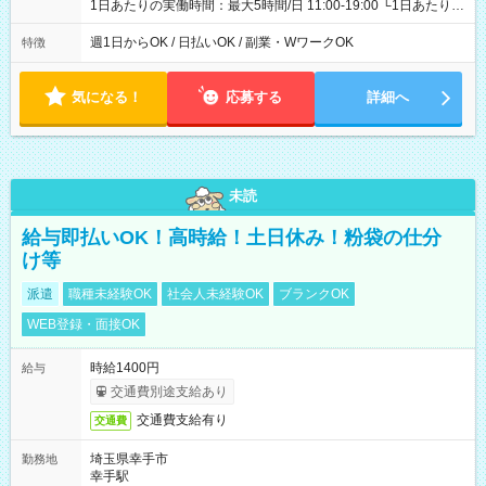
1日あたりの実働時間：最大5時間/日 11:00-19:00 └1日あたりの
実働時間：1-5時間 └上記の時間帯内であれば、いつでも勤務可
能！ └平日・土曜日の中で、お好きな曜日でご勤務いただけま
週1日からOK / 日払いOK / 副業・WワークOK
特徴
す！ 【シフト例】 ・11:00～14:00 ・16:30～19:00 ・13:00～
18:00 などのように、自由な働き方が可能なお仕事です！
気になる！
応募する
詳細へ
未読
給与即払いOK！高時給！土日休み！粉袋の仕分
け等
派遣
職種未経験OK
社会人未経験OK
ブランクOK
WEB登録・面接OK
時給1400円
給与
交通費別途支給あり
交通費支給有り
交通費
埼玉県幸手市
勤務地
幸手駅