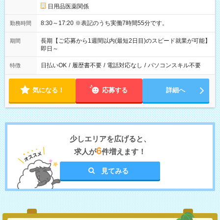
日用品医薬関係
8:30～17:20 ※表記のうち実働7時間55分です。
勤務時間
長期【ご応募から1週間以内(最短2日目)のスピード就業が可能】
期間
即日～
日払いOK
/
履歴書不要
/
電話対応なし
/
パソコンスキル不要
特徴
気になる！
応募する
詳細へ
少しエリアを広げると、
6
求人が
件増えます！
見てみる