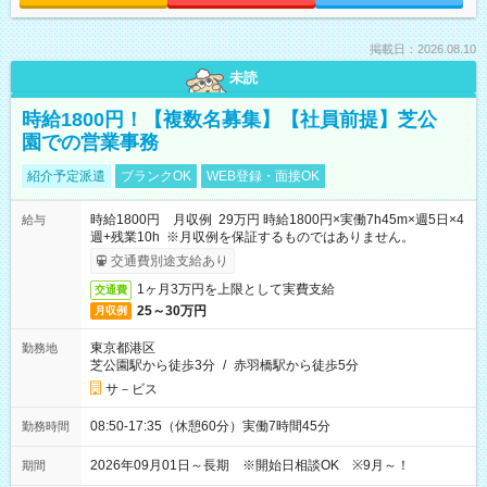
掲載日：2026.08.10
未読
時給1800円！【複数名募集】【社員前提】芝公
園での営業事務
紹介予定派遣
ブランクOK
WEB登録・面接OK
時給1800円 月収例 29万円 時給1800円×実働7h45m×週5日×4
給与
週+残業10h ※月収例を保証するものではありません。
交通費別途支給あり
1ヶ月3万円を上限として実費支給
交通費
25～30万円
月収例
東京都港区
勤務地
芝公園駅から徒歩3分
/
赤羽橋駅から徒歩5分
サ－ビス
08:50-17:35（休憩60分）実働7時間45分
勤務時間
2026年09月01日～長期 ※開始日相談OK ※9月～！
期間