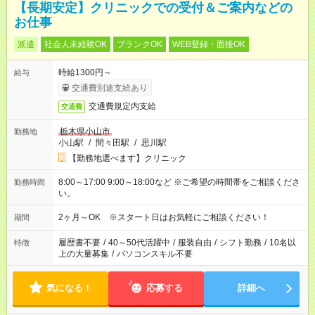
【長期安定】クリニックでの受付＆ご案内などの
お仕事
派遣
社会人未経験OK
ブランクOK
WEB登録・面接OK
時給1300円～
給与
交通費別途支給あり
交通費規定内支給
交通費
栃木県小山市
勤務地
小山駅
/
間々田駅
/
思川駅
【勤務地選べます】クリニック
8:00～17:00 9:00～18:00など ※ご希望の時間帯をご相談くださ
勤務時間
い。
2ヶ月～OK ※スタート日はお気軽にご相談ください！
期間
履歴書不要
/
40～50代活躍中
/
服装自由
/
シフト勤務
/
10名以
特徴
上の大量募集
/
パソコンスキル不要
気になる！
応募する
詳細へ