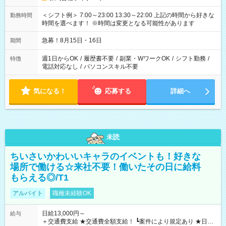
＜シフト例＞ 7:00～23:00 13:30～22:00 上記の時間から好きな
勤務時間
時間を選べます！ ※時間は変更となる可能性があります
急募！8月15日・16日
期間
週1日からOK
/
履歴書不要
/
副業・WワークOK
/
シフト勤務
/
特徴
電話対応なし
/
パソコンスキル不要
気になる！
応募する
詳細へ
未読
ちいさいかわいいキャラのイベントも！好きな
場所で働ける☆来社不要！働いたその日に給料
もらえる◎/T1
アルバイト
職種未経験OK
日給13,000円～
給与
＋交通費支給 ★交通費全額支給！ ┗案件により規定あり ★日払