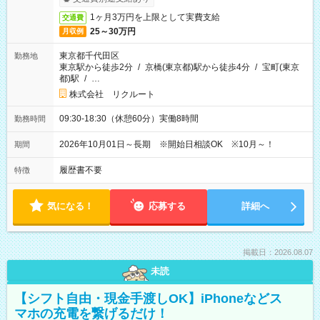
1ヶ月3万円を上限として実費支給
交通費
25～30万円
月収例
東京都千代田区
勤務地
東京駅から徒歩2分
/
京橋(東京都)駅から徒歩4分
/
宝町(東京
都)駅
/
…
株式会社 リクルート
09:30-18:30（休憩60分）実働8時間
勤務時間
2026年10月01日～長期 ※開始日相談OK ※10月～！
期間
履歴書不要
特徴
気になる！
応募する
詳細へ
掲載日：2026.08.07
未読
【シフト自由・現金手渡しOK】iPhoneなどス
マホの充電を繋げるだけ！