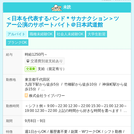
未読
＜日本を代表するバンド＊サカナクション＞ツ
アー公演のサポートバイト＠日本武道館
アルバイト
職種未経験OK
社会人未経験OK
大学生歓迎
ブランクOK
時給1250円～
給与
交通費別途支給あり
支給（規定有り）
交通費
東京都千代田区
勤務地
九段下駅から徒歩5分
/
竹橋駅から徒歩10分
/
神保町駅から徒
歩15分
/
…
株式会社ライブパワー
＜シフト例＞ 9:00～22:30 12:30～22:00 15:30～21:00 12:30～
勤務時間
19:00 12:30～22:00 上記の時間から好きな時間を選べます！ ※
時間は変更となる可能性があります
9月8日・9日
期間
週1日からOK
/
履歴書不要
/
副業・WワークOK
/
シフト勤務
/
特徴