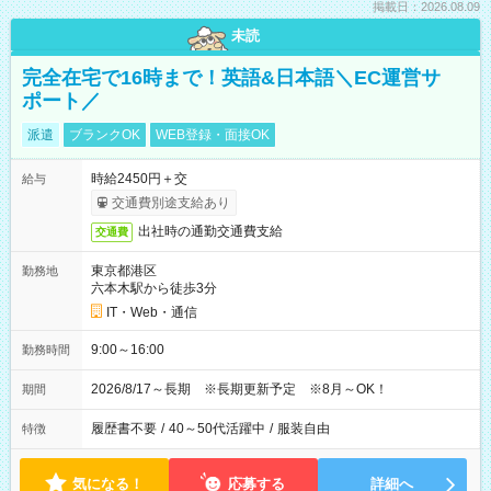
掲載日：2026.08.09
未読
完全在宅で16時まで！英語&日本語＼EC運営サ
ポート／
派遣
ブランクOK
WEB登録・面接OK
時給2450円＋交
給与
交通費別途支給あり
出社時の通勤交通費支給
交通費
東京都港区
勤務地
六本木駅から徒歩3分
IT・Web・通信
9:00～16:00
勤務時間
2026/8/17～長期 ※長期更新予定 ※8月～OK！
期間
履歴書不要
/
40～50代活躍中
/
服装自由
特徴
気になる！
応募する
詳細へ