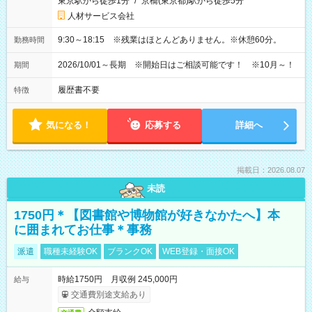
東京駅から徒歩1分
/
京橋(東京都)駅から徒歩5分
人材サービス会社
9:30～18:15 ※残業はほとんどありません。※休憩60分。
勤務時間
2026/10/01～長期 ※開始日はご相談可能です！ ※10月～！
期間
履歴書不要
特徴
気になる！
応募する
詳細へ
掲載日：2026.08.07
未読
1750円＊【図書館や博物館が好きなかたへ】本
に囲まれてお仕事＊事務
派遣
職種未経験OK
ブランクOK
WEB登録・面接OK
時給1750円 月収例 245,000円
給与
交通費別途支給あり