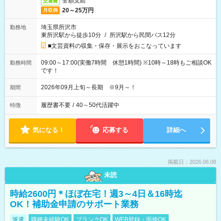
全額支給
交通費
20～25万円
月収例
埼玉県所沢市
勤務地
東所沢駅から徒歩10分
/
所沢駅から民間バス12分
■文芸資料の収集・保存・展示をおこなっています
09:00～17:00(実働7時間 休憩1時間) ※10時～18時もご相談OK
勤務時間
です！
2026年09月上旬～長期 ※9月～！
期間
履歴書不要
/
40～50代活躍中
特徴
気になる！
応募する
詳細へ
掲載日：2026.08.08
未読
時給2600円＊ほぼ在宅！週3～4日＆16時迄
OK！補助金申請のサポート業務
派遣
職種未経験OK
ブランクOK
WEB登録・面接OK