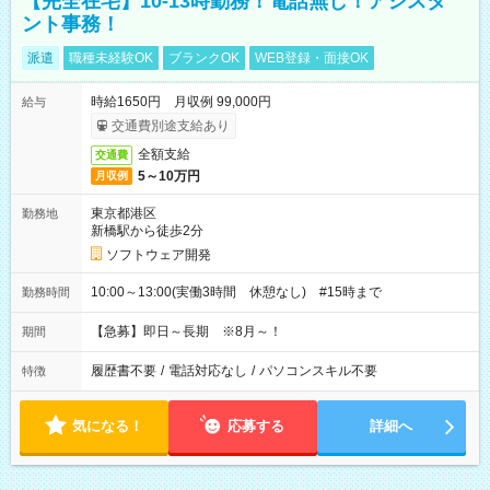
【完全在宅】10-13時勤務！電話無し！アシスタ
ント事務！
派遣
職種未経験OK
ブランクOK
WEB登録・面接OK
時給1650円 月収例 99,000円
給与
交通費別途支給あり
全額支給
交通費
5～10万円
月収例
東京都港区
勤務地
新橋駅から徒歩2分
ソフトウェア開発
10:00～13:00(実働3時間 休憩なし) #15時まで
勤務時間
【急募】即日～長期 ※8月～！
期間
履歴書不要
/
電話対応なし
/
パソコンスキル不要
特徴
気になる！
応募する
詳細へ