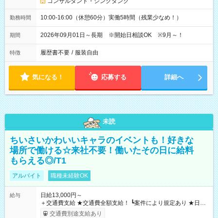
コンサルタント・シンクタンク
10:00-16:00（休憩60分）実働5時間（残業少なめ！）
勤務時間
2026年09月01日～長期 ※開始日相談OK ※9月～！
期間
履歴書不要
/
服装自由
特徴
気になる！
応募する
詳細へ
未読
ちいさいかわいいキャラのイベントも！好きな
場所で働ける☆来社不要！働いたその日に給料
もらえる◎/T1
アルバイト
職種未経験OK
日給13,000円～
給与
＋交通費支給 ★交通費全額支給！ ┗案件により規定あり ★日払
いOK！（規定あり） ┗働いたその日に現金GET♪ お仕事後はコ
交通費別途支給あり