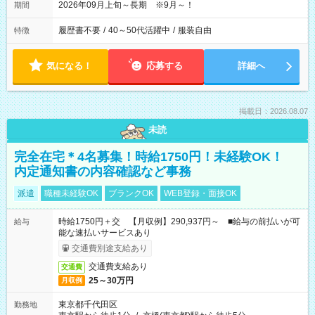
2026年09月上旬～長期 ※9月～！
期間
履歴書不要
/
40～50代活躍中
/
服装自由
特徴
気になる！
応募する
詳細へ
掲載日：2026.08.07
未読
完全在宅＊4名募集！時給1750円！未経験OK！
内定通知書の内容確認など事務
派遣
職種未経験OK
ブランクOK
WEB登録・面接OK
時給1750円＋交 【月収例】290,937円～ ■給与の前払いが可
給与
能な速払いサービスあり
交通費別途支給あり
交通費支給あり
交通費
25～30万円
月収例
東京都千代田区
勤務地