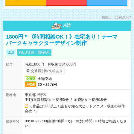
掲載日：2026.08.07
未読
1800円＊《時間相談OK！》在宅あり！テーマ
パークキャラクターデザイン制作
派遣
WEB登録・面接OK
時給1800円 月収例 234,000円
給与
交通費別途支給あり
全額支給
交通費
20～25万円
月収例
東京都中野区
勤務地
中野(東京都)駅から徒歩5分
/
沼袋駅から徒歩16分
＼作品は500以上！誰もが知る大ヒットアニメ・映画の制作
会社+*／
09:30～17:00(実働6時間30分 休憩1時間) ※時短ご相談くださ
勤務時間
い！