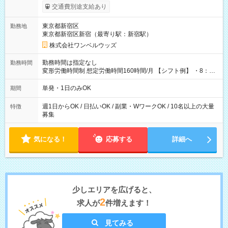
いOK！（規定あり） ┗働いたその日に現金GET♪ お仕事後はコ
交通費別途支給あり
ンビニATMから 日払い分を引き落とせます！ 【試用期間】試
用期間なし
東京都新宿区
勤務地
東京都新宿区新宿（最寄り駅：新宿駅）
株式会社ワンベルウッズ
勤務時間は指定なし
勤務時間
変形労働時間制 想定労働時間160時間/月 【シフト例】 ・8：00
～21：00
単発・1日のみOK
期間
週1日からOK / 日払いOK / 副業・WワークOK / 10名以上の大量
特徴
募集
気になる！
応募する
詳細へ
少しエリアを広げると、
2
求人が
件増えます！
見てみる