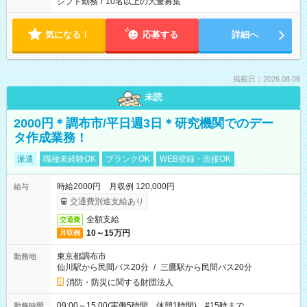
シフト勤務
/
10名以上の大量募集
気になる！
応募する
詳細へ
掲載日：2026.08.06
未読
2000円＊調布市/平日週3日＊研究機関でのデー
タ作成業務！
派遣
職種未経験OK
ブランクOK
WEB登録・面接OK
時給2000円 月収例 120,000円
給与
交通費別途支給あり
全額支給
交通費
10～15万円
月収例
東京都調布市
勤務地
仙川駅から民間バス20分
/
三鷹駅から民間バス20分
消防・防災に関する財団法人
09:00～15:00(実働5時間 休憩1時間) #15時まで
勤務時間