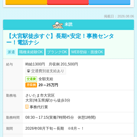
掲載日：2026.08.06
未読
【大宮駅徒歩すぐ】長期×安定！事務センタ
ー！電話ナシ
派遣
職種未経験OK
ブランクOK
WEB登録・面接OK
時給1300円 月収例 201,500円
給与
交通費別途支給あり
全額支給
交通費
20～25万円
月収例
さいたま市大宮区
勤務地
大宮(埼玉県)駅から徒歩3分
事務代行業
08:30～17:15(実働7時間45分 休憩1時間)
勤務時間
2026年08月下旬～長期 ※8月～！
期間