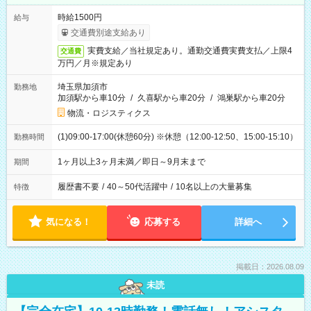
時給1500円
給与
交通費別途支給あり
実費支給／当社規定あり。通勤交通費実費支払／上限4
交通費
万円／月※規定あり
埼玉県加須市
勤務地
加須駅から車10分
/
久喜駅から車20分
/
鴻巣駅から車20分
物流・ロジスティクス
(1)09:00-17:00(休憩60分) ※休憩（12:00-12:50、15:00-15:10）
勤務時間
1ヶ月以上3ヶ月未満／即日～9月末まで
期間
履歴書不要
/
40～50代活躍中
/
10名以上の大量募集
特徴
気になる！
応募する
詳細へ
掲載日：2026.08.09
未読