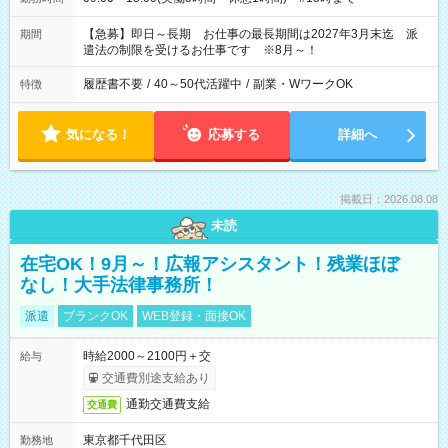
【急募】即日～長期 お仕事の最長期間は2027年3月末迄 派
期間
遣法の制限を受けるお仕事です ※8月～！
履歴書不要
/
40～50代活躍中
/
副業・WワークOK
特徴
気になる！
応募する
詳細へ
掲載日：2026.08.08
未読
在宅OK！9月～！広報アシスタント！残業ほぼ
なし！大手法律事務所！
派遣
ブランクOK
WEB登録・面接OK
時給2000～2100円＋交
給与
交通費別途支給あり
通勤交通費支給
交通費
東京都千代田区
勤務地