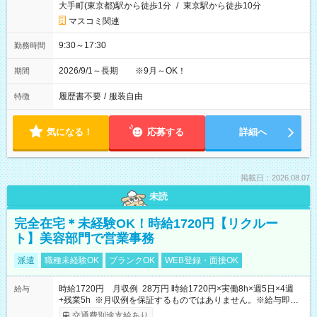
大手町(東京都)駅から徒歩1分
/
東京駅から徒歩10分
マスコミ関連
9:30～17:30
勤務時間
2026/9/1～長期 ※9月～OK！
期間
履歴書不要
/
服装自由
特徴
気になる！
応募する
詳細へ
掲載日：2026.08.07
未読
完全在宅＊未経験OK！時給1720円【リクルー
ト】美容部門で営業事務
派遣
職種未経験OK
ブランクOK
WEB登録・面接OK
時給1720円 月収例 28万円 時給1720円×実働8h×週5日×4週
給与
+残業5h ※月収例を保証するものではありません。※給与即受
取りサービス利用可（利用条件有）
交通費別途支給あり