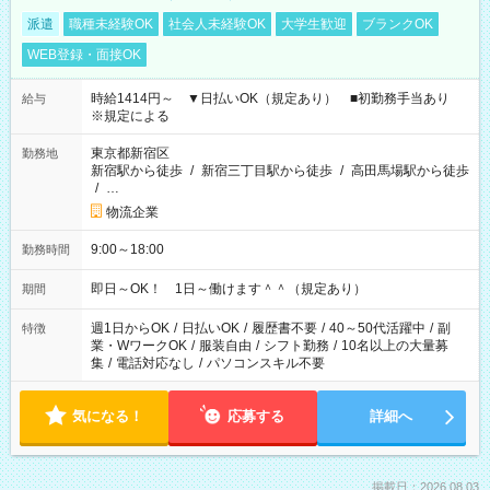
派遣
職種未経験OK
社会人未経験OK
大学生歓迎
ブランクOK
WEB登録・面接OK
時給1414円～ ▼日払いOK（規定あり） ■初勤務手当あり
給与
※規定による
東京都新宿区
勤務地
新宿駅から徒歩
/
新宿三丁目駅から徒歩
/
高田馬場駅から徒歩
/
…
物流企業
9:00～18:00
勤務時間
即日～OK！ 1日～働けます＾＾（規定あり）
期間
週1日からOK
/
日払いOK
/
履歴書不要
/
40～50代活躍中
/
副
特徴
業・WワークOK
/
服装自由
/
シフト勤務
/
10名以上の大量募
集
/
電話対応なし
/
パソコンスキル不要
気になる！
応募する
詳細へ
掲載日：2026.08.03