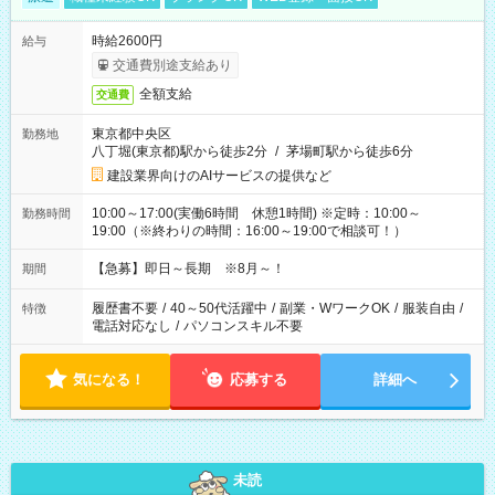
時給2600円
給与
交通費別途支給あり
全額支給
交通費
東京都中央区
勤務地
八丁堀(東京都)駅から徒歩2分
/
茅場町駅から徒歩6分
建設業界向けのAIサービスの提供など
10:00～17:00(実働6時間 休憩1時間) ※定時：10:00～
勤務時間
19:00（※終わりの時間：16:00～19:00で相談可！）
【急募】即日～長期 ※8月～！
期間
履歴書不要
/
40～50代活躍中
/
副業・WワークOK
/
服装自由
/
特徴
電話対応なし
/
パソコンスキル不要
気になる！
応募する
詳細へ
未読