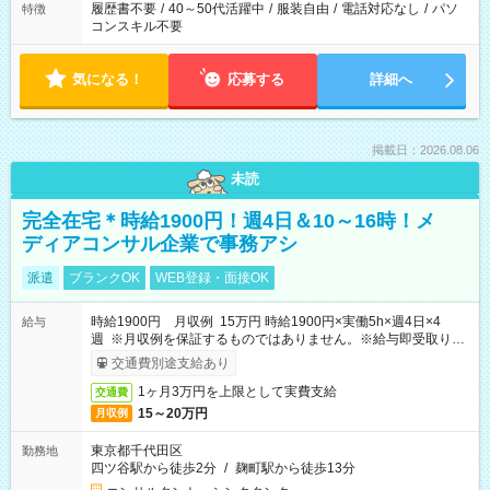
履歴書不要
/
40～50代活躍中
/
服装自由
/
電話対応なし
/
パソ
特徴
コンスキル不要
気になる！
応募する
詳細へ
掲載日：2026.08.06
未読
完全在宅＊時給1900円！週4日＆10～16時！メ
ディアコンサル企業で事務アシ
派遣
ブランクOK
WEB登録・面接OK
時給1900円 月収例 15万円 時給1900円×実働5h×週4日×4
給与
週 ※月収例を保証するものではありません。※給与即受取りサ
ービス利用可（利用条件有）
交通費別途支給あり
1ヶ月3万円を上限として実費支給
交通費
15～20万円
月収例
東京都千代田区
勤務地
四ツ谷駅から徒歩2分
/
麹町駅から徒歩13分