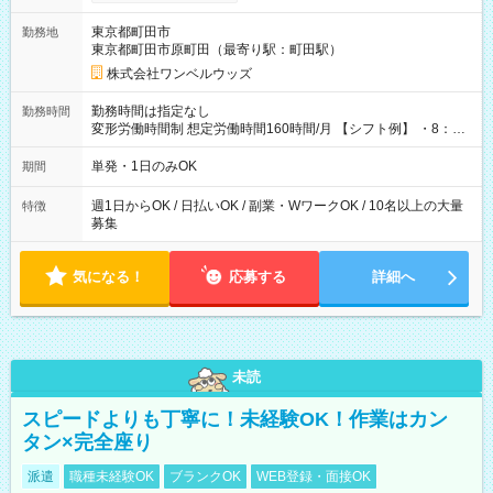
ンビニATMから 日払い分を引き落とせます！ 【試用期間】試
用期間なし
東京都町田市
勤務地
東京都町田市原町田（最寄り駅：町田駅）
株式会社ワンベルウッズ
勤務時間は指定なし
勤務時間
変形労働時間制 想定労働時間160時間/月 【シフト例】 ・8：00
～21：00
単発・1日のみOK
期間
週1日からOK / 日払いOK / 副業・WワークOK / 10名以上の大量
特徴
募集
気になる！
応募する
詳細へ
未読
スピードよりも丁寧に！未経験OK！作業はカン
タン×完全座り
派遣
職種未経験OK
ブランクOK
WEB登録・面接OK