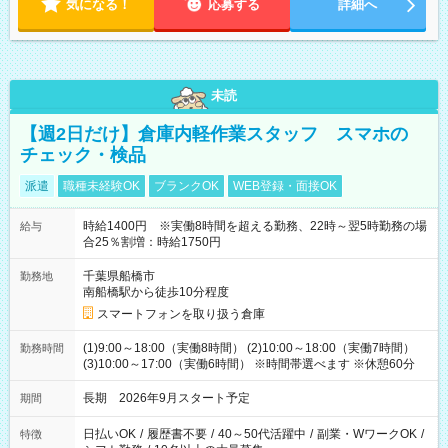
気になる！
応募する
詳細へ
未読
【週2日だけ】倉庫内軽作業スタッフ スマホの
チェック・検品
派遣
職種未経験OK
ブランクOK
WEB登録・面接OK
時給1400円 ※実働8時間を超える勤務、22時～翌5時勤務の場
給与
合25％割増：時給1750円
千葉県船橋市
勤務地
南船橋駅から徒歩10分程度
スマートフォンを取り扱う倉庫
(1)9:00～18:00（実働8時間） (2)10:00～18:00（実働7時間）
勤務時間
(3)10:00～17:00（実働6時間） ※時間帯選べます ※休憩60分
長期 2026年9月スタート予定
期間
日払いOK
/
履歴書不要
/
40～50代活躍中
/
副業・WワークOK
/
特徴