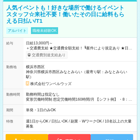
人気イベントも！好きな場所で働けるイベント
スタッフ☆来社不要！働いたその日に給料もら
える日払い/T1
アルバイト
職種未経験OK
日給13,000円～
給与
＋交通費支給 ★交通費全額支給！ ┗案件により規定あり ★日払
いOK！（規定あり） ┗働いたその日に現金GET♪ お仕事後はコ
交通費別途支給あり
ンビニATMから 日払い分を引き落とせます！ 【試用期間】試
用期間なし
横浜市西区
勤務地
神奈川県横浜市西区みなとみらい（最寄り駅：みなとみらい
駅）
株式会社ワンベルウッズ
勤務時間は指定なし
勤務時間
変形労働時間制 想定労働時間160時間/月 【シフト例】 ・8：00
～21：00
単発・1日のみOK
期間
週1日からOK / 日払いOK / 副業・WワークOK / 10名以上の大量
特徴
募集