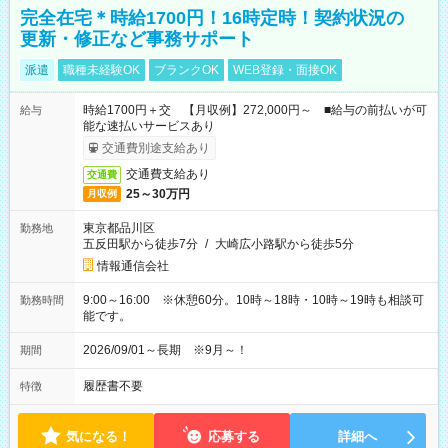
完全在宅＊時給1700円！16時定時！契約状況の
更新・修正など事務サポート
派遣
職種未経験OK
ブランクOK
WEB登録・面接OK
時給1700円＋交 【月収例】272,000円～ ■給与の前払いが可
給与
能な速払いサービスあり
交通費別途支給あり
交通費支給あり
交通費
25～30万円
月収例
東京都品川区
勤務地
五反田駅から徒歩7分
/
大崎広小路駅から徒歩5分
情報通信会社
9:00～16:00 ※休憩60分。10時～18時・10時～19時も相談可
勤務時間
能です。
2026/09/01～長期 ※9月～！
期間
履歴書不要
特徴
気になる！
応募する
詳細へ