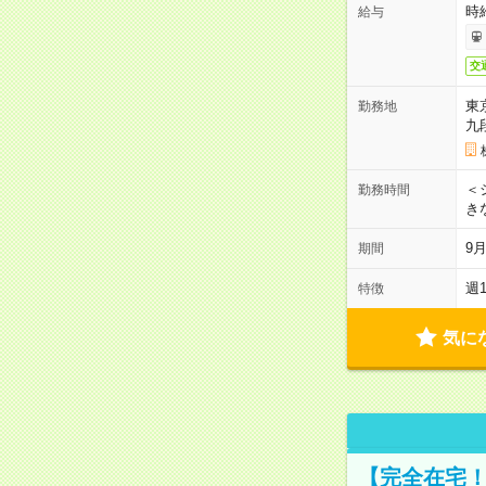
時
給与
交
東
勤務地
九
＜シ
勤務時間
き
9
期間
週
特徴
気に
【完全在宅！