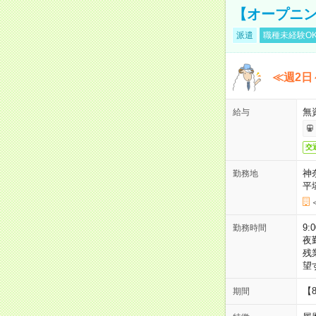
【オープニン
派遣
職種未経験O
≪週2日
無
給与
交
神
勤務地
平
9:
勤務時間
夜
残
望
【
期間