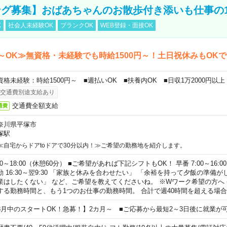
グ募集】おばあちゃんのお散歩付き添いも仕事の
K
社会人未経験OK
ブランクOK
WEB登録・面接OK
～OK≫無資格・未経験でも時給1500円～！土日祝休みもOK
資格未経験：時給1500円～ ■週払いOK ■扶養内OK ■日収1万2000円以上
交通費別途支給あり
交通費全額支給
通費
奈川県平塚市
塚駅
≪自宅からドアtoドアで30分以内！≫ご希望の勤務地を紹介します。
00～18:00（休憩60分） ■ご希望があれば下記シフトもOK！ 早番 7:00～16:00 遅
勤 16:30～翌9:30 「家族と休みを合わせたい」 「余裕を持って夕飯の準備
業はしたくない」 など、ご希望を教えてくださいね。 ※Wワーク希望の方へ
する勤務時間と、もう1つのお仕事の勤務時間。 合計で週40時間を超える場
8月中のスタートOK！急募！】2カ月～ ■ご応募から最短2～3日後に就業が