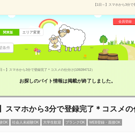
【1日～】スマホから3分で登
会員登録
エリア変更
関東版
望条件
日～】スマホから3分で登録完了＊コスメの仕分け(109284712）
お探しのバイト情報は掲載が終了しました。
～】スマホから3分で登録完了＊コスメの
験OK
社会人未経験OK
大学生歓迎
ブランクOK
WEB登録・面接OK