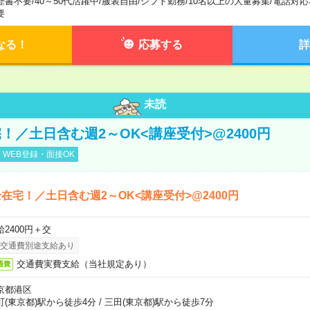
歴書不要
/
40～50代活躍中
/
服装自由
/
シフト勤務
/
10名以上の大量募集
/
電話対応
要
なる！
応募する
詳
未読
！／土日含む週2～OK<講座受付>@2400円
WEB登録・面接OK
在宅！／土日含む週2～OK<講座受付>@2400円
給2400円＋交
交通費別途支給あり
交通費実費支給（当社規定あり）
通費
京都港区
町(東京都)駅から徒歩4分
/
三田(東京都)駅から徒歩7分