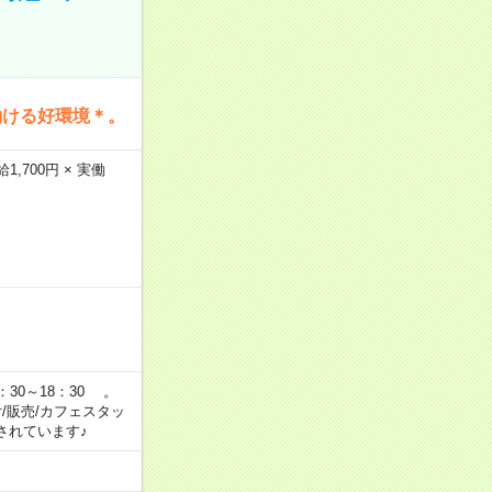
働ける好環境＊。
,700円 × 実働
：30～18：30 。
付/販売/カフェスタッ
されています♪