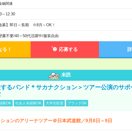
金融関連
30～12:30
急募】即日～長期 ※8月～OK！
歴書不要
/
40～50代活躍中
/
服装自由
なる！
応募する
詳
未読
表するバンド＊サカナクション＞ツアー公演のサポ
館
経験OK
社会人未経験OK
大学生歓迎
ブランクOK
ションのアリーナツアー＠日本武道館／9月8日～9日