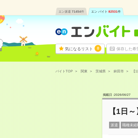
エン派遣
71454
件
エン バイト
82531
件
0
気になるリスト
保存した希
バイトTOP
関東
茨城県
鉾田市
【1
掲載日 :
2026
/
06
/
27
【1日
派遣
職種未経