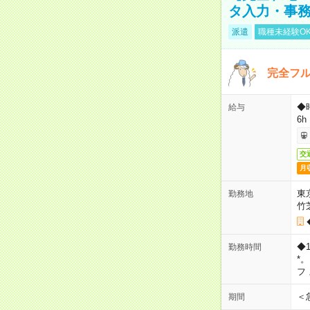
タ入力・事
派遣
職種未経験O
完全フ
◆
給与
6h
交
月
東
勤務地
竹
◆
勤務時間
*
フ
＜
期間