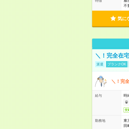
履
特徴
不
気に
＼！完全在宅
派遣
ブランクOK
＼！完全
時
給与
交
東
勤務地
田