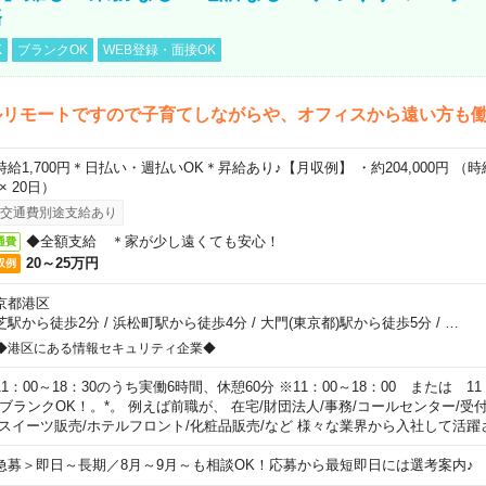
務
K
ブランクOK
WEB登録・面接OK
ルリモートですので子育てしながらや、オフィスから遠い方も
時給1,700円＊日払い・週払いOK＊昇給あり♪【月収例】 ・約204,000円 （時給1
 × 20日）
交通費別途支給あり
◆全額支給 ＊家が少し遠くても安心！
通費
20～25万円
収例
京都港区
芝駅から徒歩2分
/
浜松町駅から徒歩4分
/
大門(東京都)駅から徒歩5分
/
…
◆港区にある情報セキュリティ企業◆
11：00～18：30のうち実働6時間、休憩60分 ※11：00～18：00 または 11
。ブランクOK！。*。 例えば前職が、 在宅/財団法人/事務/コールセンター/受
 スイーツ販売/ホテルフロント/化粧品販売/など 様々な業界から入社して活躍
急募＞即日～長期／8月～9月～も相談OK！応募から最短即日には選考案内♪