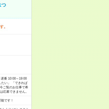
1つ
です。
番 10:00～19:00
がしたい」 「できれば
 今ご覧のお仕事で希
合は応募できません。
可能です！