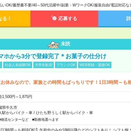
払いOK
/
履歴書不要
/
40～50代活躍中
/
副業・WワークOK
/
服装自由
/
電話対応な
なる！
応募する
詳
未読
マホから3分で登録完了＊お菓子の仕分け
K
社会人未経験OK
大学生歓迎
ブランクOK
WEB登録・面接OK
お休みなので、家族との時間もばっちりです！1日3時間～も相
1,500円～1,875円
城県牛久市
久駅からバイク・車
/
ひたち野うしく駅からバイク・車
■物流センターなど ■勤務地選べます
1日3時間～も相談OK!】午前中のみや18時以降などのシフトあり！ シフト例 ▼9:00