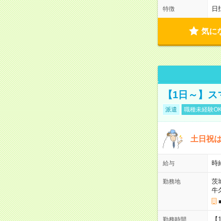
日
特徴
気に
【1日～】ス
派遣
職種未経験O
土日祝は
時給
給与
茨
勤務地
牛
【
勤務時間