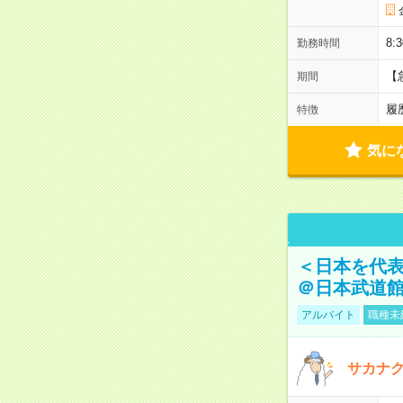
8:
勤務時間
【
期間
履
特徴
気に
＜日本を代
＠日本武道
アルバイト
職種未
サカナク