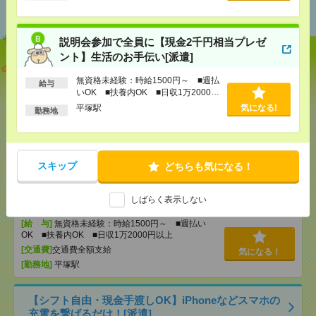
おすすめ
説明会参加で全員に【現金2千円相当プレゼ
ント】生活のお手伝い[派遣]
【オープニング募集】おばあちゃんのお散歩付き添
いも仕事の1つ[派遣]
無資格未経験：時給1500円～ ■週払
給与
いOK ■扶養内OK ■日収1万2000円
以上
[給 与]
無資格未経験：時給1500円～ ■週払い
平塚駅
気になる!
勤務地
OK ■扶養内OK ■日収1万2000円以上
[交通費]
交通費全額支給
気になる！
[勤務地]
平塚駅
スキップ
どちらも気になる！
説明会参加で全員に【現金2千円相当プレゼント】生
活のお手伝い[派遣]
しばらく表示しない
[給 与]
無資格未経験：時給1500円～ ■週払い
OK ■扶養内OK ■日収1万2000円以上
[交通費]
交通費全額支給
気になる！
[勤務地]
平塚駅
【シフト自由・現金手渡しOK】iPhoneなどスマホの
充電を繋げるだけ！[派遣]