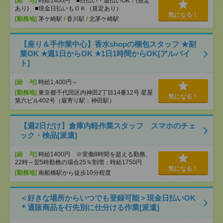
[給 与]
時給1400円 ■日払い・週払いOK！(規定
あり) ■現金日払いもＯＫ（規定あり）
気になる！
[勤務地]
茅ケ崎駅
/
香川駅
/
北茅ケ崎駅
【座り＆手作業中心】香水shopの梱包スタッフ ★副
業OK ★週1日からOK ★1日1時間からOK[アルバイ
ト]
[給 与]
時給1,400円～
[勤務地]
東京都千代田区内神田2丁目14番12号 星屋
気になる！
第六ビル402号（最寄り駅：神田駅）
【週2日だけ】倉庫内軽作業スタッフ スマホのチェ
ック・検品[派遣]
[給 与]
時給1400円 ※実働8時間を超える勤務、
22時～翌5時勤務の場合25％割増：時給1750円
気になる！
[勤務地]
南船橋駅から徒歩10分程度
＜好きな場所からいつでも登録可能＞現金日払いOK
＊通販商品を行先別に仕分ける作業[派遣]