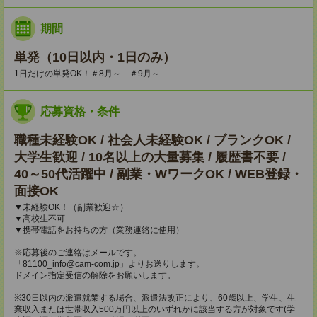
期間
単発（10日以内・1日のみ）
1日だけの単発OK！＃8月～ ＃9月～
応募資格・条件
職種未経験OK / 社会人未経験OK / ブランクOK /
大学生歓迎 / 10名以上の大量募集 / 履歴書不要 /
40～50代活躍中 / 副業・WワークOK / WEB登録・
面接OK
▼未経験OK！（副業歓迎☆）
▼高校生不可
▼携帯電話をお持ちの方（業務連絡に使用）
※応募後のご連絡はメールです。
「81100_info@cam-com.jp」よりお送りします。
ドメイン指定受信の解除をお願いします。
※30日以内の派遣就業する場合、派遣法改正により、60歳以上、学生、生
業収入または世帯収入500万円以上のいずれかに該当する方が対象です(学