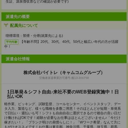
生証、源泉徴収票などの確認が必要です)
派遣先の概要
配属先について
喫煙環境：禁煙・分煙(就業先による)
【年齢不問】20代、30代、40代、50代と幅広い年代の方が活躍
平均年齢
中！
派遣会社情報
株式会社バイトレ（キャムコムグループ）
労働者派遣事業許可番号:般13-304758
1日単発＆シフト自由♪来社不要のWEB登録実施中！日
払いOK
軽作業、ピッキング、試験監督、コールセンター、イベントスタッフ、デー
タ入力、製造など、様々な職種を多数ご用意！そのほとんどが短期・単発系
で日払い・週払いも可！シフトも自由自在に選択できるので都合の良い日だ
け働ければOKです！経験が必要なお仕事はほとんどございません♪「今だけ
稼ぎたい！」「ブランク明けの肩慣らしに！」「Wワーク希望」なんて方に
もぜひオススメです！お仕事は東京都、神奈川県、千葉県、埼玉県、群馬