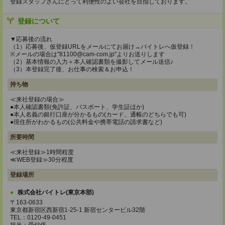
登録スタッフさんにとって利便性のよい会社を目指しております。
登録について
▼応募後の流れ
（1）応募後、仮登録URLをメールにてお届け→バイトレへ仮登録！
※メールの場合は"81100@cam-com.jp"よりお送りします
（2）基本情報の入力＋本人確認書類を撮影してメール送信♪
（3）本登録完了後、お仕事の検索＆お申込！
持ち物
≪来社登録の場合≫
●本人確認書類(免許証、パスポート、学生証ほか)
●本人名義の銀行口座が分かるもの(カード、通帳のどちらでも可)
●現住所がわかるもの(公共料金や携帯電話の請求書など)
所要時間
≪来社登録≫1時間程度
≪WEB登録≫30分程度
登録場所
株式会社バイトレ(東京本部)
〒163-0633
東京都新宿区西新宿1-25-1 新宿センタービル32階
TEL：0120-49-0451