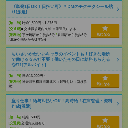
《単発1日OK！日払い可》＊DMのモクモクシール貼
り[派遣]
[給 与]
時給1,500円～1,875円
[交通費]
■ 交通費規定内支給 ※派遣先による
気になる！
[勤務地]
茅ケ崎駅から徒歩5分
/
香川駅から徒歩5分
/
北茅ケ崎駅から徒歩5分
ちいさいかわいいキャラのイベントも！好きな場所
で働ける☆来社不要！働いたその日に給料もらえる
◎/T1[アルバイト]
[給 与]
日給13,000円～
[勤務地]
神奈川県横浜市港北区（最寄り駅：新横浜
気になる！
駅）
座り仕事！給与即払いOK！高時給！在庫管理・資料
作成[派遣]
[給 与]
時給1500円
[交通費]
交通費支給有り
気になる！