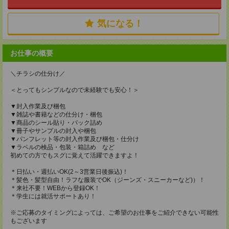
気になる！
お仕事の概要
＼チラシの仕分け／
＜とってもシンプルなので未経験でも安心！＞
▼封入作業及び梱包
▼雑誌や書籍などの仕分け・梱包
▼商品のシール貼り・パック詰め
▼冊子やサンプルの封入や梱包
▼パンフレット等の封入作業及び梱包・仕分け
▼ラベルの検品・包装・箱詰め など
初めての方でもスグに覚えて活躍できますよ！
＊日払い・週払いOK(2～3営業日後振込)！
＊髪色・髪型自由！ラフな服装でOK（ジーンズ・スニーカーなど)）！
＊来社不要！WEBから登録OK！
＊学生には就活サポートあり！
※ご応募のタイミングによっては、ご希望のお仕事をご紹介できない可能性
もございます