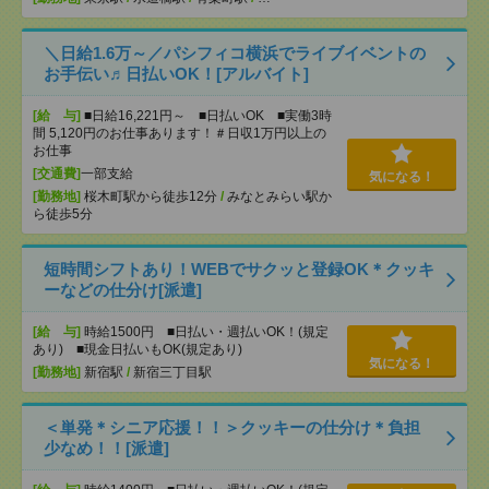
＼日給1.6万～／パシフィコ横浜でライブイベントの
お手伝い♬日払いOK！[アルバイト]
[給 与]
■日給16,221円～ ■日払いOK ■実働3時
間 5,120円のお仕事あります！＃日収1万円以上の
お仕事
[交通費]
一部支給
気になる！
[勤務地]
桜木町駅から徒歩12分
/
みなとみらい駅か
ら徒歩5分
短時間シフトあり！WEBでサクッと登録OK＊クッキ
ーなどの仕分け[派遣]
[給 与]
時給1500円 ■日払い・週払いOK！(規定
あり) ■現金日払いもOK(規定あり)
気になる！
[勤務地]
新宿駅
/
新宿三丁目駅
＜単発＊シニア応援！！＞クッキーの仕分け＊負担
少なめ！！[派遣]