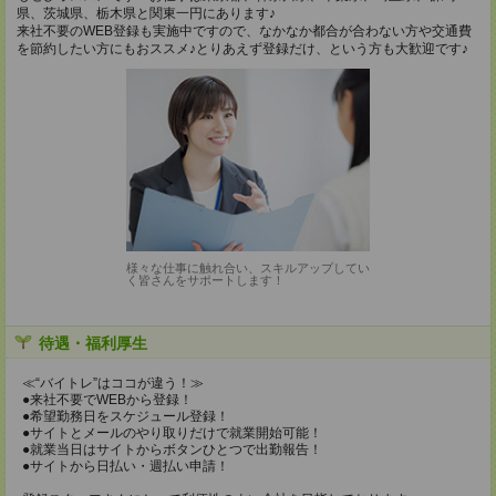
県、茨城県、栃木県と関東一円にあります♪
来社不要のWEB登録も実施中ですので、なかなか都合が合わない方や交通費
を節約したい方にもおススメ♪とりあえず登録だけ、という方も大歓迎です♪
様々な仕事に触れ合い、スキルアップしてい
く皆さんをサポートします！
待遇・福利厚生
≪“バイトレ”はココが違う！≫
●来社不要でWEBから登録！
●希望勤務日をスケジュール登録！
●サイトとメールのやり取りだけで就業開始可能！
●就業当日はサイトからボタンひとつで出勤報告！
●サイトから日払い・週払い申請！