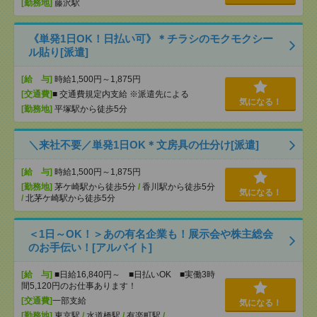
[勤務地]
藤沢駅
《単発1日OK！日払い可》＊チラシのモクモクシー
ル貼り[派遣]
[給 与]
時給1,500円～1,875円
[交通費]
■ 交通費規定内支給 ※派遣先による
気になる！
[勤務地]
平塚駅から徒歩5分
＼来社不要／単発1日OK＊文房具の仕分け[派遣]
[給 与]
時給1,500円～1,875円
[勤務地]
茅ケ崎駅から徒歩5分
/
香川駅から徒歩5分
気になる！
/
北茅ケ崎駅から徒歩5分
＜1日～OK！＞あの有名企業も！展示会や株主総会
のお手伝い！[アルバイト]
[給 与]
■日給16,840円～ ■日払いOK ■実働3時
間5,120円のお仕事あります！
[交通費]
一部支給
気になる！
[勤務地]
東京駅
/
水道橋駅
/
有楽町駅
/
…