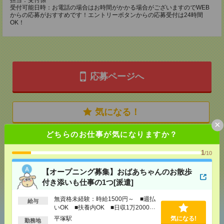
担当：受付係
受付可能日時：お電話の場合はお時間がかかる場合がございますのでWEB
からの応募がおすすめです！エントリーボタンからの応募受付は24時間
OK！
応募ページへ
気になる！
×
どちらのお仕事が気になりますか？
メール
LINE
で送る
で送る
1
/10
【オープニング募集】おばあちゃんのお散歩
シェア
ツイート
ブックマーク
付き添いも仕事の1つ[派遣]
無資格未経験：時給1500円～ ■週払
給与
いOK ■扶養内OK ■日収1万2000円
以上
あなたの閲覧履歴からの
平塚駅
気になる!
勤務地