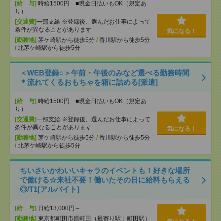
[給 与]
時給1500円 ■現金日払いもOK（規定あ
り）
[交通費]
一部支給 ※登録後、選んだお仕事によって
条件が異なることがあります
気になる！
[勤務地]
茅ケ崎駅から徒歩5分
/
香川駅から徒歩5分
/
北茅ケ崎駅から徒歩5分
＜WEB登録○＞午前・午後のみなど選べる勤務時間
＊流れてくるおもちゃを箱に詰める[派遣]
[給 与]
時給1500円 ■現金日払いもOK（規定あ
り）
[交通費]
一部支給 ※登録後、選んだお仕事によって
条件が異なることがあります
気になる！
[勤務地]
茅ケ崎駅から徒歩5分
/
香川駅から徒歩5分
/
北茅ケ崎駅から徒歩5分
ちいさいかわいいキャラのイベントも！好きな場所
で働ける☆来社不要！働いたその日に給料もらえる
◎/T1[アルバイト]
[給 与]
日給13,000円～
[勤務地]
東京都町田市原町田（最寄り駅：町田駅）