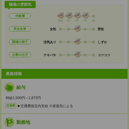
職場の雰囲気
年齢層
20代
30
40
50
60
男女比率
女性
男性
職場の様子
活気あり
しずか
仕事の仕方
テキパキ
コツコツ
募集情報
給与
時給1,500円～1,875円
■ 交通費規定内支給 ※派遣先による
交通費
勤務地