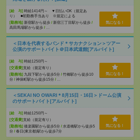
[給 与]
時給1414円～ ▼日払いOK（規定あ
り） ■初勤務手当あり ※規定による
[勤務地]
新宿駅から徒歩
/
新宿三丁目駅から徒歩
/
気になる！
高田馬場駅から徒歩
/
…
＜日本を代表するバンド＊サカナクション＞ツアー
公演のサポートバイト＠日本武道館[アルバイト]
[給 与]
時給1250円～
[交通費]
支給（規定有り）
気になる！
[勤務地]
九段下駅から徒歩5分
/
竹橋駅から徒歩10
分
/
神保町駅から徒歩15分
/
…
＜SEKAI NO OWARI＊8月15日・16日＞ドーム公演
のサポートバイト[アルバイト]
[給 与]
時給1250円～
[交通費]
支給（規定有り）
気になる！
[勤務地]
後楽園駅から徒歩5分
/
水道橋駅から徒歩5
分
/
春日(東京都)駅から徒歩7分