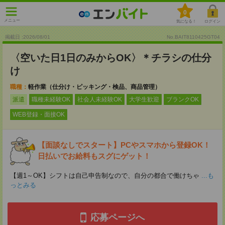
0
メニュー
気になる！
ログイン
掲載日 :2026
/
08
/
01
No.BAIT8110425GT04
〈空いた日1日のみからOK〉＊チラシの仕分
け
職種：
軽作業（仕分け・ピッキング・検品、商品管理）
派遣
職種未経験OK
社会人未経験OK
大学生歓迎
ブランクOK
WEB登録・面接OK
【面談なしでスタート】PCやスマホから登録OK！
日払いでお給料もスグにゲット！
【週1～OK】シフトは自己申告制なので、自分の都合で働けちゃ
...も
っとみる
応募ページへ