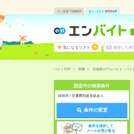
エン派遣
71454
件
エン バイト
82531
件
0
気になるリスト
保存した希
バイトTOP
関東
茨城県のアルバイト・バイ
設定中の検索条件
鉾田市 / 交通費別途支給あり
条件の変更
条件を保存して
メールを受け取る