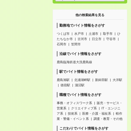
他の検索結果を見る
勤務地でバイト情報をさがす
つくば市
水戸市
土浦市
取手市
ひ
たちなか市
古河市
日立市
守谷市
石岡市
笠間市
沿線でバイト情報をさがす
鹿島臨海鉄道大洗鹿島線
駅でバイト情報をさがす
鹿島旭駅
北浦湖畔駅
新鉾田駅
大洋駅
徳宿駅
涸沼駅
職種でバイト情報をさがす
事務・オフィスワーク系
販売・サービス・
営業系
クリエイティブ系
IT・エンジニ
ア系
技術系
医療・介護・福祉系
軽作
業・警備・イベント系
調査・教育・その他
こだわりでバイト情報をさがす