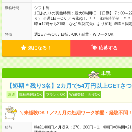
シフト制
勤務時間
1日あたりの実働時間：最大8時間/日 【日勤】 7：00～
り） ※週1日～OK ／ 夜勤なし ＊＊ 勤務時間例 ＊＊ ■8
時 ■12時から21時 など ※訪問先により変動 ※曜日
週1日からOK / 日払いOK / 副業・WワークOK
特徴
気になる！
応募する
未読
【短期＊残り3名】2カ月で54万円以上GETさ
派遣
職種未経験OK
ブランクOK
WEB登録・面接OK
＼未経験OK！／2カ月の短期ワーク学歴・経験不問
時給1400円／月収例：270、200円＝1、400円×8時間
給与