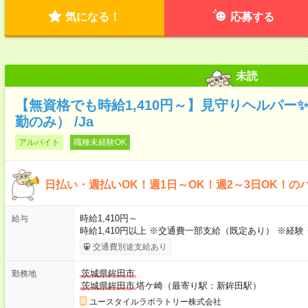
気になる！
応募する
未読
【無資格でも時給1,410円～】見守りヘルパー
勤のみ） /Ja
アルバイト
職種未経験OK
日払い・週払いOK！週1日～OK！週2～3日OK！の
時給1,410円～
給与
時給1,410円以上 ※交通費一部支給（既定あり） ※経
交通費別途支給あり
茨城県鉾田市
勤務地
茨城県鉾田市
塔ケ崎（最寄り駅：新鉾田駅）
ユースタイルラボラトリー株式会社