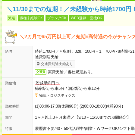
＼11/30までの短期！／未経験から時給1700
派遣
職種未経験OK
ブランクOK
WEB登録・面接OK
＼2カ月で65万円以上可／短期×高待遇の今がチャン
時給1700円／月収例：328、100円＝1、700円×8時間
給与
通費別途支給
交通費別途支給あり
実費支給／当社規定あり。
交通費
茨城県鉾田市
勤務地
徳宿駅から車5分
/
涸沼駅から車12分
物流・ロジスティクス
(1)08:00-17:30(休憩90分) (2)08:00-18:00(休憩90分)
勤務時間
1ヶ月以上3ヶ月未満／【9/10～11/30までの期間限定】
期間
履歴書不要
/
40～50代活躍中
/
副業・WワークOK
/
シフト勤
特徴