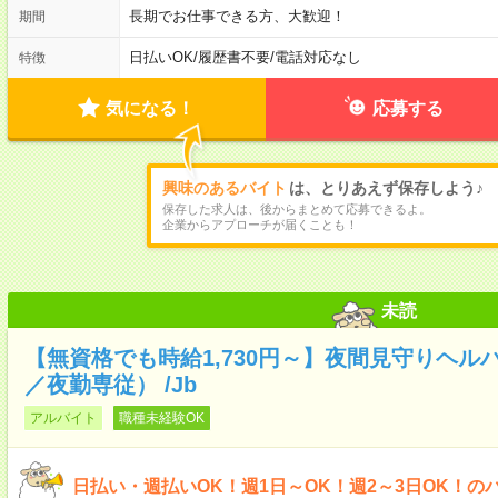
長期でお仕事できる方、大歓迎！
期間
日払いOK
/
履歴書不要
/
電話対応なし
特徴
気になる！
応募する
興味のあるバイト
は、とりあえず保存しよう♪
保存した求人は、後からまとめて応募できるよ。
企業からアプローチが届くことも！
未読
【無資格でも時給1,730円～】夜間見守りヘル
／夜勤専従） /Jb
アルバイト
職種未経験OK
日払い・週払いOK！週1日～OK！週2～3日OK！の