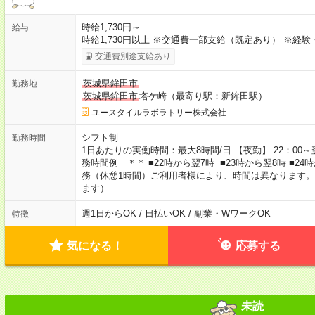
時給1,730円～
給与
時給1,730円以上 ※交通費一部支給（既定あり） ※経
交通費別途支給あり
茨城県鉾田市
勤務地
茨城県鉾田市
塔ケ崎（最寄り駅：新鉾田駅）
ユースタイルラボラトリー株式会社
シフト制
勤務時間
1日あたりの実働時間：最大8時間/日 【夜勤】 22：00～翌
務時間例 ＊＊ ■22時から翌7時 ■23時から翌8時 ■2
務（休憩1時間）ご利用者様により、時間は異なります。
ます）
週1日からOK / 日払いOK / 副業・WワークOK
特徴
気になる！
応募する
未読