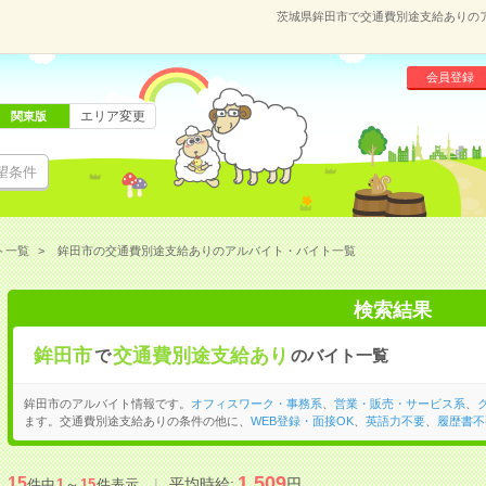
茨城県鉾田市で交通費別途支給ありの
会員登録
エリア変更
関東版
望条件
ト一覧
鉾田市の交通費別途支給ありのアルバイト・バイト一覧
検索結果
鉾田市
交通費別途支給あり
で
のバイト一覧
鉾田市のアルバイト情報です。
オフィスワーク・事務系
、
営業・販売・サービス系
、
ます。交通費別途支給ありの条件の他に、
WEB登録・面接OK
、
英語力不要
、
履歴書不
1,509
15
平均時給:
円
件中
1
～
15
件表示