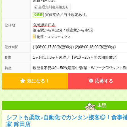
通費別途支給
交通費別途支給あり
実費支給／当社規定あり。
交通費
茨城県鉾田市
勤務地
涸沼駅から車12分
/
徳宿駅から車5分
物流・ロジスティクス
(1)08:00-17:30(休憩90分) (2)08:00-18:00(休憩90分)
勤務時間
1ヶ月以上3ヶ月未満／【9/10～2カ月間の期間限定】
期間
履歴書不要
/
40～50代活躍中
/
副業・WワークOK
/
シフト勤
特徴
気になる！
応募する
未読
シフトも柔軟♪自動化でカンタン接客◎！食事
家 鉾田店