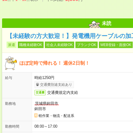
未読
【未経験の方大歓迎！】発電機用ケーブルの加工
派遣
職種未経験OK
社会人未経験OK
ブランクOK
WEB登録・面接OK
ほぼ定時で帰れる！ 週休2日制！
時給1250円
給与
交通費別途支給あり
交通費規定内支給
交通費
茨城県鉾田市
勤務地
鉾田市
軽作業・物流・配送系
08:00～17:00
勤務時間