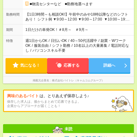
■物流センターなど ■勤務地選べます
【1日3時間～も相談OK!】午前中のみや18時以降などのシフト
勤務時間
あり！ シフト例 ▼9:00～12:00 ▼9:00～17:00 ▼10:00～19:00
▼18:00～21:00
1日だけの単発OK！＃8月～ ＃9月～
期間
週1日からOK
/
日払いOK
/
40～50代活躍中
/
副業・Wワーク
特徴
OK
/
服装自由
/
シフト勤務
/
10名以上の大量募集
/
電話対応な
し
/
パソコンスキル不要
気になる！
応募する
詳細へ
掲載元企業名
株式会社バイトレ（キャムコムグループ）
興味のあるバイト
は、とりあえず保存しよう♪
保存した求人は、後からまとめて応募できるよ。
企業からアプローチが届くことも！
未読