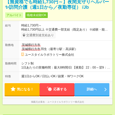
【無資格でも時給1,730円～】夜間見守りヘルパー
✨訪問介護（週1日から／夜勤専従） /Jb
アルバイト
職種未経験OK
時給1,730円～
給与
時給1,730円以上 ※交通費一部支給（既定あり） ※経験・能力を
考慮して決定します 【収入例】 週1回勤務の場合：1,730円×8時
交通費別途支給あり
間×4回=5万5,360円 週3回勤務の場合：1,730円×8時間×12回
=16万6,080円 【試用期間】試用期間あり 試用期間の長さ：2ヶ
茨城県行方市
勤務地
月 ※ 雇用形態と給与に、本採用時と異なる部分があります。 雇
茨城県行方市
羽生（最寄り駅：高浜駅）
用形態：本採用時と同じです。 給与：時給 1,510円以上
ユースタイルラボラトリー株式会社
シフト制
勤務時間
1日あたりの実働時間：最大8時間/日 【夜勤】 22：00～翌9：
00 ※週1日～OK ／ 夜勤専従 ＊＊ 勤務時間例 ＊＊ ■22時か
ら翌7時 ■23時から翌8時 ■24時から翌9時 など ※上記の時間
週1日からOK / 日払いOK / 副業・WワークOK
特徴
内で8時間勤務（休憩1時間）ご利用者様により、時間は異なり
ます。 ※曜日固定（毎週同じ曜日での勤務となります）
気になる！
応募する
詳細へ
掲載元企業名
ユースタイルラボラトリー株式会社