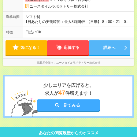
ジャー／月収36万円以上 ※経験・能力等を考慮。 【試用期間】
試用期間あり 試用期間の長さ：2ヶ月 ※ 雇用形態と給与に、本
ユースタイルラボラトリー株式会社
採用時と異なる部分があります。 雇用形態：本採用時と同じで
す。 給与：月給 211,700円 ～ 300,700円
シフト制
勤務時間
1日あたりの実働時間：最大8時間/日 【日勤】 8：00～21：00
＊＊ 勤務時間例 ＊＊ ■8時から17時 ■9時から18時 ■10時か
ら19時 など ※上記の時間内で8時間勤務（休憩1時間）ご利用
日払いOK
特徴
者様により、時間は異なります。 ※完全週休2日制・シフト制
（希望休あり）
気になる！
応募する
詳細へ
掲載元企業名
ユースタイルラボラトリー株式会社
少しエリアを広げると、
47
求人が
件増えます！
見てみる
あなたの閲覧履歴からのオススメ