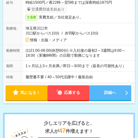
時給1500円／夜22時～翌5時までは深夜時給1875円
給与
交通費別途支給あり
実費支給／当社規定あり。
交通費
埼玉県川口市
勤務地
川口駅からバス10分
/
赤羽駅からバス10分
情報・出版・メディア
(1)21:00-06:00(休憩60分) ※入社後の最初2～3週間は9:00～
勤務時間
18:00（実働8時間）の日勤で勤務になります
1ヶ月以上3ヶ月未満／即日～9/30まで（延長の可能性あり）
期間
履歴書不要
/
40～50代活躍中
/
服装自由
特徴
気になる！
応募する
詳細へ
少しエリアを広げると、
47
求人が
件増えます！