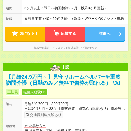
3ヶ月以上／即日～初回契約2ヶ月（以降3ヶ月更新）
期間
履歴書不要
/
40～50代活躍中
/
副業・WワークOK
/
シフト勤務
特徴
気になる！
応募する
詳細へ
掲載元企業名
ランスタッド株式会社 北関東エリア
未読
【月給24.9万円～】見守りホームヘルパー✨重度
訪問介護（日勤のみ／無料で資格が取れる） /Jd
正社員
職種未経験OK
月給249,700円～300,700円
給与
月給24.9万円～30万円 ※交通費一部支給（既定あり） ※経験・
能力を考慮して決定します 【入社後のモデル月収（無資格・未
交通費別途支給あり
経験入社の場合）】 ［入社］ 無資格・未経験／月収21.1万円
［半年～1年］ 実務者研修取得／月収24.9万円 ［入社1年～2
茨城県行方市
勤務地
年半］ ジュニアMGR／月収31.6万円 ［入社2年半］ マネー
茨城県行方市
羽生（最寄り駅：高浜駅）