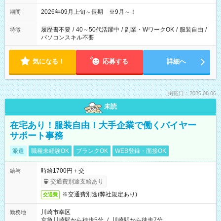
2026年09月上旬～長期 ※9月～！
期間
履歴書不要
/
40～50代活躍中
/
副業・WワークOK
/
服装自由
/
特徴
パソコンスキル不要
気になる！
応募する
詳細へ
掲載日：2026.08.06
未読
在宅あり！服装自由！大手企業で働くバイヤー
サポート事務
派遣
職種未経験OK
ブランクOK
WEB登録・面接OK
時給1700円＋交
給与
交通費別途支給あり
※交通費別途(弊社規定あり)
交通費
川崎市幸区
勤務地
京急川崎駅から徒歩5分
/
川崎駅から徒歩7分