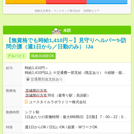
掲載元企業名
ランスタッド株式会社 北関東エリア
未読
【無資格でも時給1,410円～】見守りヘルパー✨訪
問介護（週1日から／日勤のみ） /Ja
アルバイト
職種未経験OK
時給1,410円～
給与
時給1,410円以上 ※交通費一部支給（既定あり） ※経験・能力を
考慮して決定します 【収入例】 週1回勤務の場合：1,410円×8時
交通費別途支給あり
間×4回=4万5,120円 週3回勤務の場合：1,410円×8時間×12回
=13万5,360円 週5回勤務の場合：1,410円×8時間×20回=22万
茨城県行方市
勤務地
5,600円 【試用期間】試用期間あり 試用期間の長さ：2ヶ月
茨城県行方市
羽生（最寄り駅：高浜駅）
※ 雇用形態と給与に、本採用時と異なる部分があります。 雇用
形態：本採用時と同じです。 給与：時給 1,080円以上
ユースタイルラボラトリー株式会社
シフト制
勤務時間
1日あたりの実働時間：最大8時間/日 【日勤】 7：00～22：00
の間で8時間勤務（休憩時間は法定通り） ※週1日～OK ／ 夜勤
なし ＊＊ 勤務時間例 ＊＊ ■8時から17時 ■9時から18時 ■10
週1日からOK / 日払いOK / 副業・WワークOK
特徴
時から19時 ■12時から21時 など ※訪問先により変動 ※曜日固