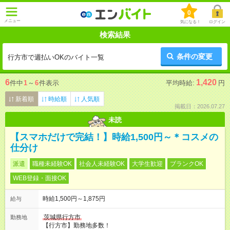
0
メニュー
気になる！
ログイン
検索結果
条件の変更
行方市で週払いOKのバイト一覧
6
1,420
件中
1
～
6
件表示
平均時給:
円
新着順
時給順
人気順
掲載日：2026.07.27
未読
【スマホだけで完結！】時給1,500円～＊コスメの
仕分け
派遣
職種未経験OK
社会人未経験OK
大学生歓迎
ブランクOK
WEB登録・面接OK
時給1,500円～1,875円
給与
茨城県行方市
勤務地
【行方市】勤務地多数！