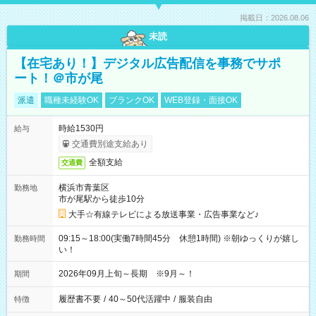
掲載日：2026.08.06
未読
【在宅あり！】デジタル広告配信を事務でサポ
ート！＠市が尾
派遣
職種未経験OK
ブランクOK
WEB登録・面接OK
時給1530円
給与
交通費別途支給あり
全額支給
交通費
横浜市青葉区
勤務地
市が尾駅から徒歩10分
大手☆有線テレビによる放送事業・広告事業など♪
09:15～18:00(実働7時間45分 休憩1時間) ※朝ゆっくりが嬉し
勤務時間
い！
2026年09月上旬～長期 ※9月～！
期間
履歴書不要
/
40～50代活躍中
/
服装自由
特徴