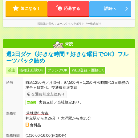
定（毎週同じ曜日勤務）
気になる！
応募する
詳細へ
掲載元企業名
ユースタイルラボラトリー株式会社
未読
週3日ダケ《好きな時間＊好きな曜日でOK》フル
ーツパック詰め
派遣
職種未経験OK
ブランクOK
WEB登録・面接OK
時給1250円／月収例：97,500円＝1,250円×6時間×13日勤務の
給与
場合＋残業代、交通費別途支給
交通費別途支給あり
実費支給／当社規定あり。
交通費
茨城県行方市
勤務地
神立駅から車26分
/
大洋駅から車25分
食料品
(1)10:00-16:00(休憩0分)
勤務時間