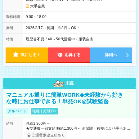
大手企業
9:00～18:00
勤務時間
2026/8/17～長期 ※8月～OK！
期間
履歴書不要
/
40～50代活躍中
/
服装自由
特徴
気になる！
応募する
詳細へ
未読
マニュアル通りに簡単WORK◆未経験から好き
な時にお仕事できる！単発OK◎試験監督
アルバイト
職種未経験OK
時給1,300円～
給与
★交通費一部支給 時給1,300円～ ※試験・役割により手当あり
※勤務回数により昇給あり 【即給（前払い）オプションあ
交通費別途支給あり
り！】 希望される場合、勤務から1週間ほどで給与の一部を受け