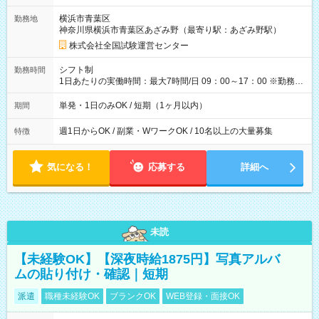
取れます。 ※手数料418円がかかります。 【過去試験日の収入
横浜市青葉区
勤務地
例】 ・河合塾模擬試験 8:30～17:30（休憩1時間） 時給1,300円
神奈川県横浜市青葉区あざみ野（最寄り駅：あざみ野駅）
×8時間＝日収10,400円＋交通費 ※当日の役割により時給＋100
円の場合あり ・国家試験 7:00～13:30（休憩なし） 時給1,300
株式会社全国試験運営センター
円（役割手当＋100円）×6時間＝日収8,400円＋交通費 【試用期
間】試用期間なし
シフト制
勤務時間
1日あたりの実働時間：最大7時間/日 09：00～17：00 ※勤務時
間は 試験により異なります。
単発・1日のみOK / 短期（1ヶ月以内）
期間
週1日からOK / 副業・WワークOK / 10名以上の大量募集
特徴
気になる！
応募する
詳細へ
未読
【未経験OK】【深夜時給1875円】写真アルバ
ムの貼り付け・確認｜短期
派遣
職種未経験OK
ブランクOK
WEB登録・面接OK