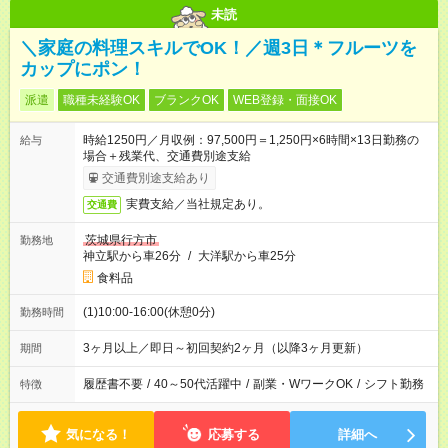
未読
＼家庭の料理スキルでOK！／週3日＊フルーツを
カップにポン！
派遣
職種未経験OK
ブランクOK
WEB登録・面接OK
時給1250円／月収例：97,500円＝1,250円×6時間×13日勤務の
給与
場合＋残業代、交通費別途支給
交通費別途支給あり
実費支給／当社規定あり。
交通費
茨城県行方市
勤務地
神立駅から車26分
/
大洋駅から車25分
食料品
(1)10:00-16:00(休憩0分)
勤務時間
3ヶ月以上／即日～初回契約2ヶ月（以降3ヶ月更新）
期間
履歴書不要
/
40～50代活躍中
/
副業・WワークOK
/
シフト勤務
特徴
気になる！
応募する
詳細へ