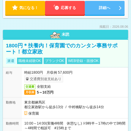
気になる！
応募する
詳細へ
掲載日：2026.08.06
未読
1800円＊扶養内！保育園でのカンタン事務サポ
ート！都立家政
派遣
職種未経験OK
ブランクOK
WEB登録・面接OK
時給1800円 月収例 57,600円
給与
交通費別途支給あり
全額支給
交通費
5～10万円
月収例
東京都練馬区
勤務地
都立家政駅から徒歩13分
/
中村橋駅から徒歩14分
保育園
10:00～14:00(実働4時間 休憩なし) ※9時半～17時の中で3時間
勤務時間
～4時間で相談可 #15時まで