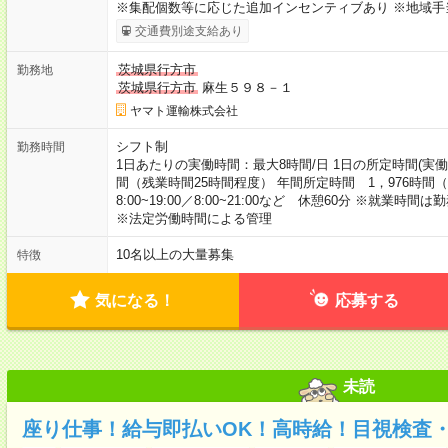
※集配個数等に応じた追加インセンティブあり ※地域手
交通費別途支給あり
茨城県行方市
勤務地
茨城県行方市
麻生５９８－１
ヤマト運輸株式会社
シフト制
勤務時間
1日あたりの実働時間：最大8時間/日 1日の所定時間(実働)
間（残業時間25時間程度） 年間所定時間 1，976時間
8:00~19:00／8:00~21:00など 休憩60分 ※就業
※法定労働時間による管理
10名以上の大量募集
特徴
気になる！
応募する
未読
座り仕事！給与即払いOK！高時給！目視検査