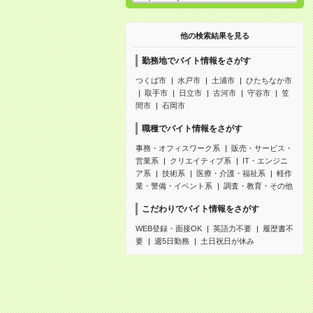
他の検索結果を見る
勤務地でバイト情報をさがす
つくば市
水戸市
土浦市
ひたちなか市
取手市
日立市
古河市
守谷市
笠
間市
石岡市
職種でバイト情報をさがす
事務・オフィスワーク系
販売・サービス・
営業系
クリエイティブ系
IT・エンジニ
ア系
技術系
医療・介護・福祉系
軽作
業・警備・イベント系
調査・教育・その他
こだわりでバイト情報をさがす
WEB登録・面接OK
英語力不要
履歴書不
要
週5日勤務
土日祝日が休み