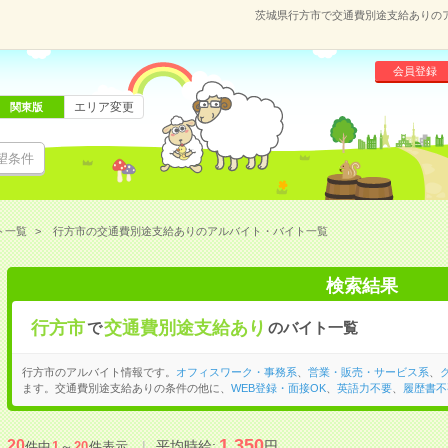
茨城県行方市で交通費別途支給ありの
会員登録
エリア変更
関東版
望条件
ト一覧
行方市の交通費別途支給ありのアルバイト・バイト一覧
検索結果
行方市
交通費別途支給あり
で
のバイト一覧
行方市のアルバイト情報です。
オフィスワーク・事務系
、
営業・販売・サービス系
、
ます。交通費別途支給ありの条件の他に、
WEB登録・面接OK
、
英語力不要
、
履歴書不
1,350
20
平均時給:
円
件中
1
～
20
件表示