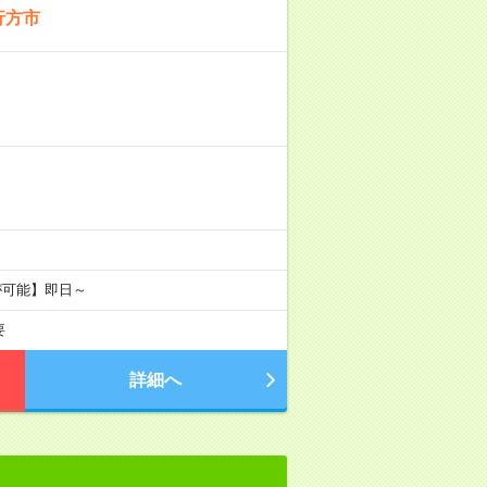
行方市
が可能】即日～
要
詳細へ