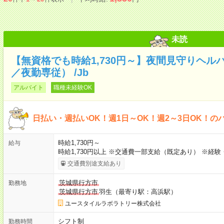
未読
【無資格でも時給1,730円～】夜間見守りヘル
／夜勤専従） /Jb
アルバイト
職種未経験OK
日払い・週払いOK！週1日～OK！週2～3日OK！の
時給1,730円～
給与
時給1,730円以上 ※交通費一部支給（既定あり） ※経
交通費別途支給あり
茨城県行方市
勤務地
茨城県行方市
羽生（最寄り駅：高浜駅）
ユースタイルラボラトリー株式会社
シフト制
勤務時間