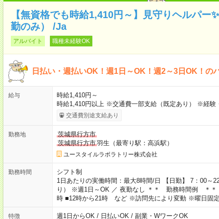
【無資格でも時給1,410円～】見守りヘルパー
勤のみ） /Ja
アルバイト
職種未経験OK
日払い・週払いOK！週1日～OK！週2～3日OK！の
時給1,410円～
給与
時給1,410円以上 ※交通費一部支給（既定あり） ※経
交通費別途支給あり
茨城県行方市
勤務地
茨城県行方市
羽生（最寄り駅：高浜駅）
ユースタイルラボラトリー株式会社
シフト制
勤務時間
1日あたりの実働時間：最大8時間/日 【日勤】 7：00～
り） ※週1日～OK ／ 夜勤なし ＊＊ 勤務時間例 ＊＊ ■8
時 ■12時から21時 など ※訪問先により変動 ※曜日
週1日からOK / 日払いOK / 副業・WワークOK
特徴