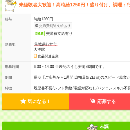
未経験者大歓迎！高時給1250円！盛り付け、調理：
時給1260円
給与
交通費別途支給あり
交通費支給有り
交通費
茨城県行方市
勤務地
大洋駅
食品関連企業
6:00～14:00 ※表記のうち実働7時間です。
勤務時間
長期【ご応募から1週間以内(最短2日目)のスピード就業
期間
履歴書不要
/
シフト勤務
/
電話対応なし
/
パソコンスキル不
特徴
気になる！
応募する
未読