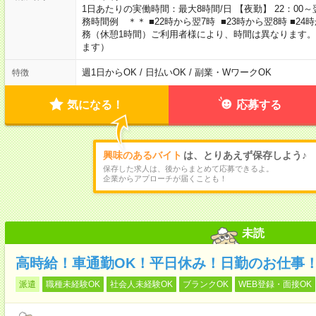
1日あたりの実働時間：最大8時間/日 【夜勤】 22：00～翌
務時間例 ＊＊ ■22時から翌7時 ■23時から翌8時 ■2
務（休憩1時間）ご利用者様により、時間は異なります。
ます）
週1日からOK / 日払いOK / 副業・WワークOK
特徴
気になる！
応募する
興味のあるバイト
は、とりあえず保存しよう♪
保存した求人は、後からまとめて応募できるよ。
企業からアプローチが届くことも！
未読
高時給！車通勤OK！平日休み！日勤のお仕事
派遣
職種未経験OK
社会人未経験OK
ブランクOK
WEB登録・面接OK