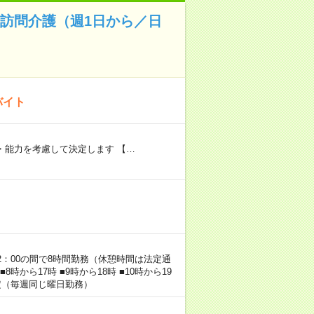
✨訪問介護（週1日から／日
バイト
験・能力を考慮して決定します 【…
22：00の間で8時間勤務（休憩時間は法定通
時から17時 ■9時から18時 ■10時から19
固定（毎週同じ曜日勤務）