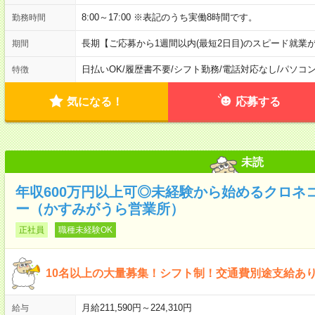
8:00～17:00 ※表記のうち実働8時間です。
勤務時間
長期【ご応募から1週間以内(最短2日目)のスピード就業
期間
日払いOK
/
履歴書不要
/
シフト勤務
/
電話対応なし
/
パソコ
特徴
気になる！
応募する
未読
年収600万円以上可◎未経験から始めるクロネ
ー（かすみがうら営業所）
正社員
職種未経験OK
10名以上の大量募集！シフト制！交通費別途支給あ
月給211,590円～224,310円
給与