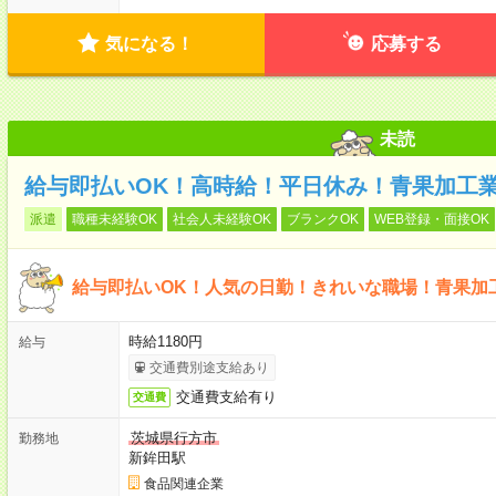
気になる！
応募する
未読
給与即払いOK！高時給！平日休み！青果加工
派遣
職種未経験OK
社会人未経験OK
ブランクOK
WEB登録・面接OK
給与即払いOK！人気の日勤！きれいな職場！青果加
時給1180円
給与
交通費別途支給あり
交通費支給有り
交通費
茨城県行方市
勤務地
新鉾田駅
食品関連企業