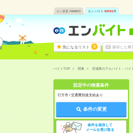
エン派遣
74686
件
エン バイト
82531
件
0
気になるリスト
保存した希
バイトTOP
関東
茨城県のアルバイト・バイ
設定中の検索条件
行方市 / 交通費別途支給あり
条件の変更
条件を保存して
メールを受け取る