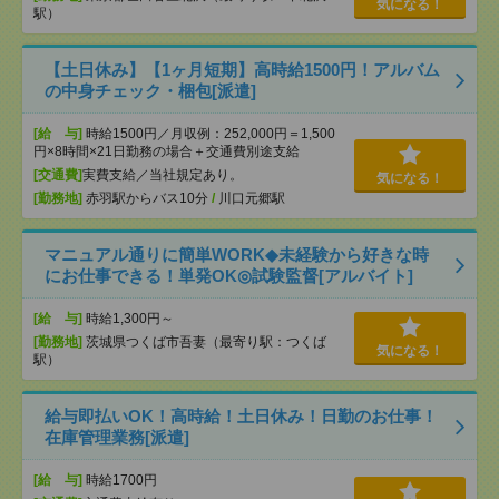
気になる！
駅）
【土日休み】【1ヶ月短期】高時給1500円！アルバム
の中身チェック・梱包[派遣]
[給 与]
時給1500円／月収例：252,000円＝1,500
円×8時間×21日勤務の場合＋交通費別途支給
[交通費]
実費支給／当社規定あり。
気になる！
[勤務地]
赤羽駅からバス10分
/
川口元郷駅
マニュアル通りに簡単WORK◆未経験から好きな時
にお仕事できる！単発OK◎試験監督[アルバイト]
[給 与]
時給1,300円～
[勤務地]
茨城県つくば市吾妻（最寄り駅：つくば
気になる！
駅）
給与即払いOK！高時給！土日休み！日勤のお仕事！
在庫管理業務[派遣]
[給 与]
時給1700円