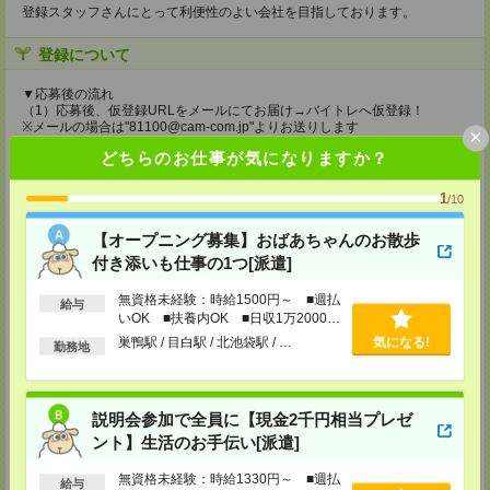
登録スタッフさんにとって利便性のよい会社を目指しております。
登録について
▼応募後の流れ
（1）応募後、仮登録URLをメールにてお届け→バイトレへ仮登録！
※メールの場合は"81100@cam-com.jp"よりお送りします
×
（2）基本情報の入力＋本人確認書類を撮影してメール送信♪
どちらのお仕事が気になりますか？
（3）本登録完了後、お仕事の検索＆お申込！
持ち物
1
/10
≪来社登録の場合≫
【オープニング募集】おばあちゃんのお散歩
●本人確認書類(免許証、パスポート、学生証ほか)
●本人名義の銀行口座が分かるもの(カード、通帳のどちらでも可)
付き添いも仕事の1つ[派遣]
●現住所がわかるもの(公共料金や携帯電話の請求書など)
無資格未経験：時給1500円～ ■週払
給与
所要時間
いOK ■扶養内OK ■日収1万2000円
以上
≪来社登録≫1時間程度
巣鴨駅 / 目白駅 / 北池袋駅 / …
気になる!
勤務地
≪WEB登録≫30分程度
登録場所
説明会参加で全員に【現金2千円相当プレゼ
株式会社バイトレ(東京本部)
ント】生活のお手伝い[派遣]
〒163-0633
東京都新宿区西新宿1-25-1 新宿センタービル32階
無資格未経験：時給1330円～ ■週払
TEL：0120-49-0451
給与