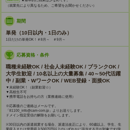
（就業先により異なるため、ご希望をお聞かせください）
期間
単発（10日以内・1日のみ）
1日だけの単発OK！＃8月～ ＃9月～
応募資格・条件
職種未経験OK / 社会人未経験OK / ブランクOK /
大学生歓迎 / 10名以上の大量募集 / 40～50代活躍
中 / 副業・WワークOK / WEB登録・面接OK
▼未経験OK！（副業歓迎☆）
▼高校生不可
▼携帯電話をお持ちの方（業務連絡に使用）
※応募後のご連絡はメールです。
「81100_info@cam-com.jp」よりお送りします。
ドメイン指定受信の解除をお願いします。
※30日以内の派遣就業する場合、派遣法改正により、60歳以上、学生、生
業収入または世帯収入500万円以上のいずれかに該当する方が対象です(学