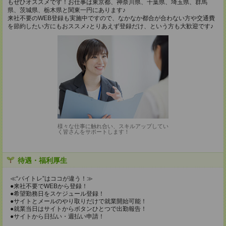
もぜひオススメです！お仕事は東京都、神奈川県、千葉県、埼玉県、群馬
県、茨城県、栃木県と関東一円にあります♪
来社不要のWEB登録も実施中ですので、なかなか都合が合わない方や交通費
を節約したい方にもおススメ♪とりあえず登録だけ、という方も大歓迎です♪
様々な仕事に触れ合い、スキルアップしてい
く皆さんをサポートします！
待遇・福利厚生
≪“バイトレ”はココが違う！≫
●来社不要でWEBから登録！
●希望勤務日をスケジュール登録！
●サイトとメールのやり取りだけで就業開始可能！
●就業当日はサイトからボタンひとつで出勤報告！
●サイトから日払い・週払い申請！