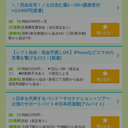
＼！完全在宅！／土日含む週2～OK<講座受付
>@2400円[派遣]
[給 与]
時給2400円＋交
[交通費]
交通費実費支給（当社規定あり）
気になる！
[勤務地]
田町(東京都)駅から徒歩4分
/
三田(東京都)
駅から徒歩7分
【シフト自由・現金手渡しOK】iPhoneなどスマホの
充電を繋げるだけ！[派遣]
[給 与]
時給1414円～ ▼日払いOK（規定あ
り） ■初勤務手当あり ※規定による
[勤務地]
新宿駅から徒歩
/
新宿三丁目駅から徒歩
/
気になる！
高田馬場駅から徒歩
/
…
＜日本を代表するバンド＊サカナクション＞ツアー
公演のサポートバイト＠日本武道館[アルバイト]
[給 与]
時給1250円～
[交通費]
支給（規定有り）
気になる！
[勤務地]
九段下駅から徒歩5分
/
竹橋駅から徒歩10