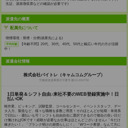
生証、源泉徴収票などの確認が必要です)
派遣先の概要
配属先について
喫煙環境：禁煙・分煙(就業先による)
【年齢不問】20代、30代、40代、50代と幅広い年代の方が活躍
平均年齢
中！
派遣会社情報
株式会社バイトレ（キャムコムグループ）
労働者派遣事業許可番号:般13-304758
1日単発＆シフト自由♪来社不要のWEB登録実施中！日
払いOK
軽作業、ピッキング、試験監督、コールセンター、イベントスタッフ、デー
タ入力、製造など、様々な職種を多数ご用意！そのほとんどが短期・単発系
で日払い・週払いも可！シフトも自由自在に選択できるので都合の良い日だ
け働ければOKです！経験が必要なお仕事はほとんどございません♪「今だけ
稼ぎたい！」「ブランク明けの肩慣らしに！」「Wワーク希望」なんて方に