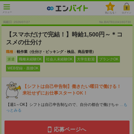
0
メニュー
気になる！
ログイン
掲載日 :2026
/
07
/
27
No.BAIT8110416GT30
【スマホだけで完結！】時給1,500円～＊コ
スメの仕分け
職種：
軽作業（仕分け・ピッキング・検品、商品管理）
派遣
職種未経験OK
社会人未経験OK
大学生歓迎
ブランクOK
WEB登録・面接OK
【シフトは自己申告制】働きたい曜日で働ける！
来社せずにお仕事スタートOK！
【週1～OK】シフトは自己申告制なので、自分の都合で働けちゃ
...も
っとみる
応募ページへ