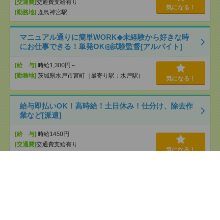
[交通費]
交通費支給有り
気になる！
[勤務地]
鹿島神宮駅
マニュアル通りに簡単WORK◆未経験から好きな時
にお仕事できる！単発OK◎試験監督[アルバイト]
[給 与]
時給1,300円～
[勤務地]
茨城県水戸市宮町（最寄り駅：水戸駅）
気になる！
給与即払いOK！高時給！土日休み！仕分け、除去作
業など[派遣]
[給 与]
時給1450円
[交通費]
交通費支給有り
気になる！
[勤務地]
鹿島神宮駅から車13分
マニュアル通りに簡単WORK◆未経験から好きな時
にお仕事できる！単発OK◎試験監督[アルバイト]
[給 与]
時給1,300円～
[勤務地]
茨城県守谷市中央（最寄り駅：守谷駅）