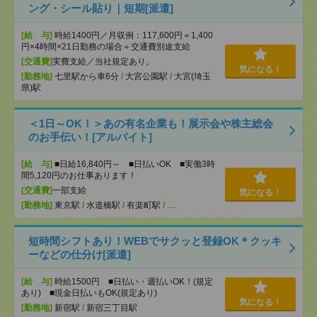
ング・シール貼り｜短期[派遣]
[給 与]
時給1400円／月収例：117,600円＝1,400
円×4時間×21日勤務の場合＋交通費別途支給
[交通費]
実費支給／当社規定あり。
気になる！
[勤務地]
七里駅から車6分
/
大宮公園駅
/
大宮(埼玉
県)駅
＜1日～OK！＞あの有名企業も！展示会や株主総会
のお手伝い！[アルバイト]
[給 与]
■日給16,840円～ ■日払いOK ■実働3時
間5,120円のお仕事あります！
[交通費]
一部支給
気になる！
[勤務地]
東京駅
/
水道橋駅
/
有楽町駅
/
…
短時間シフトあり！WEBでサクッと登録OK＊クッキ
ーなどの仕分け[派遣]
[給 与]
時給1500円 ■日払い・週払いOK！(規定
あり) ■現金日払いもOK(規定あり)
気になる！
[勤務地]
新宿駅
/
新宿三丁目駅