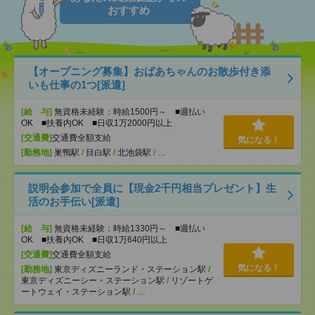
おすすめ
【オープニング募集】おばあちゃんのお散歩付き添
いも仕事の1つ[派遣]
[給 与]
無資格未経験：時給1500円～ ■週払い
OK ■扶養内OK ■日収1万2000円以上
[交通費]
交通費全額支給
気になる！
[勤務地]
巣鴨駅
/
目白駅
/
北池袋駅
/
…
説明会参加で全員に【現金2千円相当プレゼント】生
活のお手伝い[派遣]
[給 与]
無資格未経験：時給1330円～ ■週払い
OK ■扶養内OK ■日収1万640円以上
[交通費]
交通費全額支給
気になる！
[勤務地]
東京ディズニーランド・ステーション駅
/
東京ディズニーシー・ステーション駅
/
リゾートゲ
ートウェイ・ステーション駅
/
…