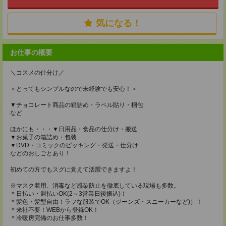
気になる！
お仕事の概要
＼コスメの仕分け／
＜とってもシンプルなので未経験でも安心！＞
▼チョコレート商品の箱詰め・ラベル貼り・梱包
など
ほかにも・・・▼日用品・食品の仕分け・搬送
▼お菓子の箱詰め・包装
▼DVD・コミックのピッキング・発送・仕分け
などのおしごとあり！
初めての方でもスグに覚えて活躍できますよ！
※マスク着用、消毒など感染防止を徹底している現場も多数。
＊日払い・週払いOK(2～3営業日後振込)！
＊髪色・髪型自由！ラフな服装でOK（ジーンズ・スニーカーなど)）！
＊来社不要！WEBから登録OK！
＊冷暖房完備のお仕事多数！