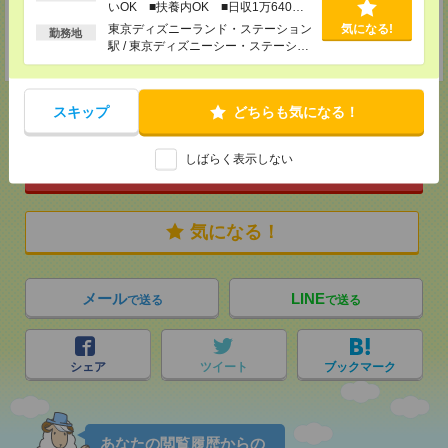
いOK ■扶養内OK ■日収1万640円
担当：受付係
受付可能日時：お電話の場合はお時間がかかる場合がございますのでWEB
以上
東京ディズニーランド・ステーション
気になる!
勤務地
からの応募がおすすめです！エントリーボタンからの応募受付は24時間
駅 / 東京ディズニーシー・ステーショ
OK！
ン駅 / リゾートゲートウェイ・ステー
ション駅 / …
スキップ
どちらも気になる！
応募ページへ
しばらく表示しない
気になる！
メール
LINE
で送る
で送る
シェア
ツイート
ブックマーク
あなたの閲覧履歴からの