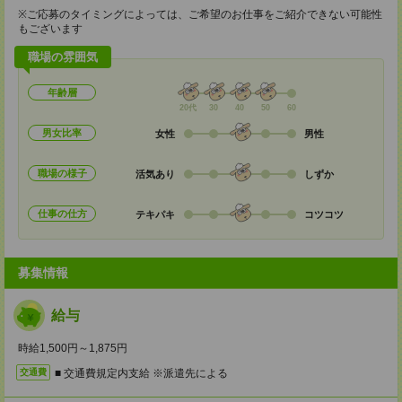
※ご応募のタイミングによっては、ご希望のお仕事をご紹介できない可能性
もございます
職場の雰囲気
年齢層
20代
30
40
50
60
男女比率
女性
男性
職場の様子
活気あり
しずか
仕事の仕方
テキパキ
コツコツ
募集情報
給与
時給1,500円～1,875円
■ 交通費規定内支給 ※派遣先による
交通費