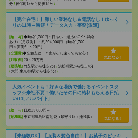
分
/
神保町駅から徒歩15分
/
…
【完全在宅！】難しい業務なし＆電話なし！ゆっく
りの11時～時短＊データ入力・事務[派遣]
[給 与]
◆時給1,700円＊日払い・週払いOK＊昇給
あり♪【月収例】 ・約204,000円 （時給1,700
円 × 実働6h × 20日）
[交通費]
◆全額支給 ＊家が少し遠くても安心！
気になる！
[月収例]
20～25万円
[勤務地]
竹芝駅から徒歩2分
/
浜松町駅から徒歩4分
/
大門(東京都)駅から徒歩5分
/
…
人気イベントも！好きな場所で働けるイベントスタ
ッフ☆来社不要！働いたその日に給料もらえる日払
い/T1[アルバイト]
[給 与]
日給13,000円～
[勤務地]
東京都豊島区南池袋（最寄り駅：池袋駅）
気になる！
【未経験OK】【服装＆髪色自由！】お菓子のピッキ