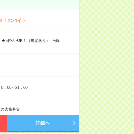
K！のバイト
 ★日払いOK！（規定あり） ┗働…
：00～21：00
以上の大量募集
詳細へ