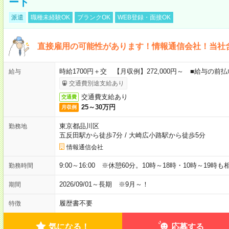
ート
派遣
職種未経験OK
ブランクOK
WEB登録・面接OK
直接雇用の可能性があります！情報通信会社！当社
時給1700円＋交 【月収例】272,000円～ ■給与の
給与
交通費別途支給あり
交通費支給あり
交通費
25～30万円
月収例
東京都品川区
勤務地
五反田駅から徒歩7分
/
大崎広小路駅から徒歩5分
情報通信会社
9:00～16:00 ※休憩60分。10時～18時・10時～19時
勤務時間
2026/09/01～長期 ※9月～！
期間
履歴書不要
特徴
気になる！
応募する