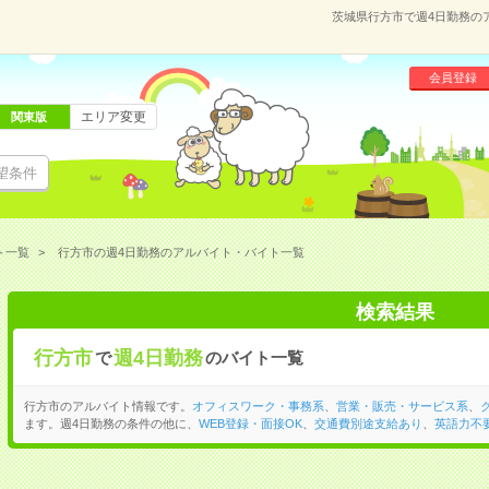
茨城県行方市で週4日勤務の
会員登録
エリア変更
関東版
望条件
ト一覧
行方市の週4日勤務のアルバイト・バイト一覧
検索結果
行方市
週4日勤務
で
のバイト一覧
行方市のアルバイト情報です。
オフィスワーク・事務系
、
営業・販売・サービス系
、
ます。週4日勤務の条件の他に、
WEB登録・面接OK
、
交通費別途支給あり
、
英語力不