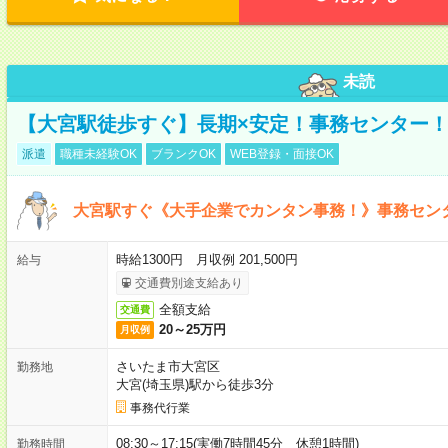
未読
【大宮駅徒歩すぐ】長期×安定！事務センター
派遣
職種未経験OK
ブランクOK
WEB登録・面接OK
大宮駅すぐ《大手企業でカンタン事務！》事務セン
時給1300円 月収例 201,500円
給与
交通費別途支給あり
全額支給
交通費
20～25万円
月収例
さいたま市大宮区
勤務地
大宮(埼玉県)駅から徒歩3分
事務代行業
08:30～17:15(実働7時間45分 休憩1時間)
勤務時間