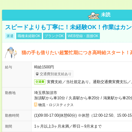
未読
スピードよりも丁寧に！未経験OK！作業はカン
派遣
職種未経験OK
ブランクOK
WEB登録・面接OK
猫の手も借りたい超繁忙期につき高時給スタート！
時給1500円
給与
交通費別途支給あり
実費支給／当社規定あり。通勤交通費実費支払／
交通費
埼玉県加須市
勤務地
加須駅から車10分
/
久喜駅から車20分
/
鴻巣駅から車20
物流・ロジスティクス
(1)09:00-17:00(休憩60分) ※休憩（12:00-12:50、15:00-1
勤務時間
1ヶ月以上3ヶ月未満／即日～9月末まで
期間