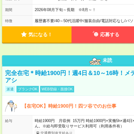
2026年08月下旬～長期 ※8月～！
期間
履歴書不要
/
40～50代活躍中
/
服装自由
/
電話対応なし
/
パソ
特徴
気になる！
応募する
未読
完全在宅＊時給1900円！週4日＆10～16時！
アシ
派遣
ブランクOK
WEB登録・面接OK
【在宅OK】時給1900円！四ツ谷でのお仕事
時給1900円 月収例 15万円 時給1900円×実働5h×
給与
ん。※給与即受取りサービス利用可（利用条件有）
交通費別途支給あり