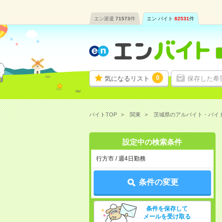
エン派遣
71573
件
エン バイト
82531
件
0
気になるリスト
保存した希
バイトTOP
関東
茨城県のアルバイト・バイ
設定中の検索条件
行方市 / 週4日勤務
条件の変更
条件を保存して
メールを受け取る