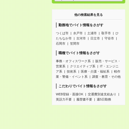
他の検索結果を見る
勤務地でバイト情報をさがす
つくば市
水戸市
土浦市
取手市
ひ
たちなか市
古河市
日立市
守谷市
石岡市
笠間市
職種でバイト情報をさがす
事務・オフィスワーク系
販売・サービス・
営業系
クリエイティブ系
IT・エンジニ
ア系
技術系
医療・介護・福祉系
軽作
業・警備・イベント系
調査・教育・その他
こだわりでバイト情報をさがす
WEB登録・面接OK
交通費別途支給あり
英語力不要
履歴書不要
週5日勤務