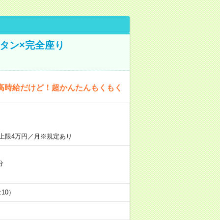
タン×完全座り
高時給だけど！超かんたんもくもく
上限4万円／月※規定あり
分
5:10）