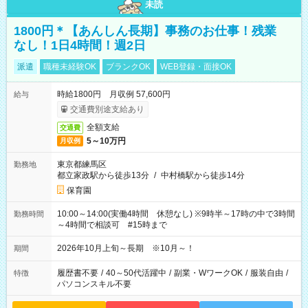
未読
1800円＊【あんしん長期】事務のお仕事！残業
なし！1日4時間！週2日
派遣
職種未経験OK
ブランクOK
WEB登録・面接OK
時給1800円 月収例 57,600円
給与
交通費別途支給あり
全額支給
交通費
5～10万円
月収例
東京都練馬区
勤務地
都立家政駅から徒歩13分
/
中村橋駅から徒歩14分
保育園
10:00～14:00(実働4時間 休憩なし) ※9時半～17時の中で3時間
勤務時間
～4時間で相談可 #15時まで
2026年10月上旬～長期 ※10月～！
期間
履歴書不要
/
40～50代活躍中
/
副業・WワークOK
/
服装自由
/
特徴
パソコンスキル不要