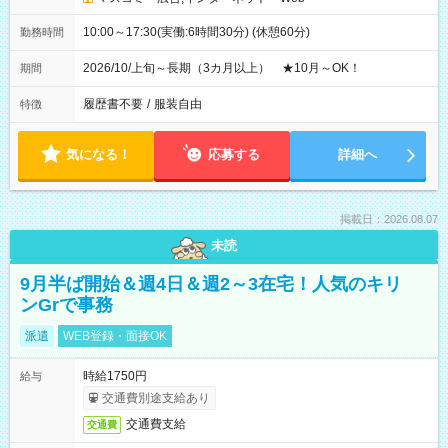
10:00～17:30(実働:6時間30分) (休憩60分)
勤務時間
2026/10/上旬～長期（3カ月以上） ★10月～OK！
期間
履歴書不要
/
服装自由
特徴
気になる！
応募する
詳細へ
掲載日：2026.08.07
未読
9月半ば開始＆週4日＆週2～3在宅！人気のキリ
ンGrで事務
派遣
WEB登録・面接OK
時給1750円
給与
交通費別途支給あり
交通費支給
交通費