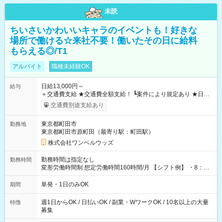
未読
ちいさいかわいいキャラのイベントも！好きな
場所で働ける☆来社不要！働いたその日に給料
もらえる◎/T1
アルバイト
職種未経験OK
日給13,000円～
給与
＋交通費支給 ★交通費全額支給！ ┗案件により規定あり ★日払
いOK！（規定あり） ┗働いたその日に現金GET♪ お仕事後はコ
交通費別途支給あり
ンビニATMから 日払い分を引き落とせます！ 【試用期間】試
用期間なし
東京都町田市
勤務地
東京都町田市原町田（最寄り駅：町田駅）
株式会社ワンベルウッズ
勤務時間は指定なし
勤務時間
変形労働時間制 想定労働時間160時間/月 【シフト例】 ・8：00
～21：00
単発・1日のみOK
期間
週1日からOK / 日払いOK / 副業・WワークOK / 10名以上の大量
特徴
募集