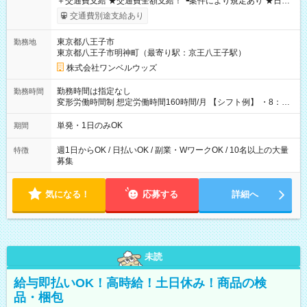
＋交通費支給 ★交通費全額支給！ ┗案件により規定あり ★日払
いOK！（規定あり） ┗働いたその日に現金GET♪ お仕事後はコ
交通費別途支給あり
ンビニATMから 日払い分を引き落とせます！ 【試用期間】試
用期間なし
東京都八王子市
勤務地
東京都八王子市明神町（最寄り駅：京王八王子駅）
株式会社ワンベルウッズ
勤務時間は指定なし
勤務時間
変形労働時間制 想定労働時間160時間/月 【シフト例】 ・8：00
～21：00
単発・1日のみOK
期間
週1日からOK / 日払いOK / 副業・WワークOK / 10名以上の大量
特徴
募集
気になる！
応募する
詳細へ
未読
給与即払いOK！高時給！土日休み！商品の検
品・梱包