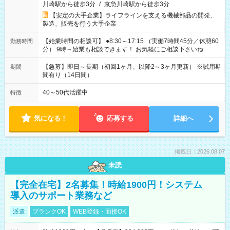
川崎駅から徒歩3分
/
京急川崎駅から徒歩3分
【安定の大手企業】ライフラインを支える機械部品の開発、
製造、販売を行う大手企業
【始業時間の相談可】 ●8:30～17:15 （実働7時間45分／休憩60
勤務時間
分） 9時～始業も相談できます！ お気軽にご相談下さいね
【急募】即日～長期（初回1ヶ月、以降2～3ヶ月更新） ※試用期
期間
間有り（14日間）
40～50代活躍中
特徴
気になる！
応募する
詳細へ
掲載日：2026.08.07
未読
【完全在宅】2名募集！時給1900円！システム
導入のサポート業務など
派遣
ブランクOK
WEB登録・面接OK