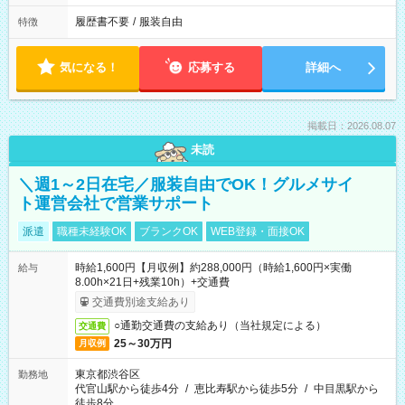
履歴書不要
/
服装自由
特徴
気になる！
応募する
詳細へ
掲載日：2026.08.07
未読
＼週1～2日在宅／服装自由でOK！グルメサイ
ト運営会社で営業サポート
派遣
職種未経験OK
ブランクOK
WEB登録・面接OK
時給1,600円【月収例】約288,000円（時給1,600円×実働
給与
8.00h×21日+残業10h）+交通費
交通費別途支給あり
○通勤交通費の支給あり（当社規定による）
交通費
25～30万円
月収例
東京都渋谷区
勤務地
代官山駅から徒歩4分
/
恵比寿駅から徒歩5分
/
中目黒駅から
徒歩8分