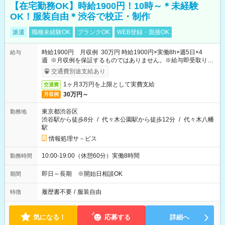
【在宅勤務OK】時給1900円！10時～＊未経験
OK！服装自由＊渋谷で校正・制作
派遣
職種未経験OK
ブランクOK
WEB登録・面接OK
時給1900円 月収例 30万円 時給1900円×実働8h×週5日×4
給与
週 ※月収例を保証するものではありません。※給与即受取りサ
ービス利用可（利用条件有）
交通費別途支給あり
1ヶ月3万円を上限として実費支給
交通費
30万円～
月収例
東京都渋谷区
勤務地
渋谷駅から徒歩8分
/
代々木公園駅から徒歩12分
/
代々木八幡
駅
情報処理サ－ビス
10:00-19:00（休憩60分）実働8時間
勤務時間
即日～長期 ※開始日相談OK
期間
履歴書不要
/
服装自由
特徴
気になる！
応募する
詳細へ