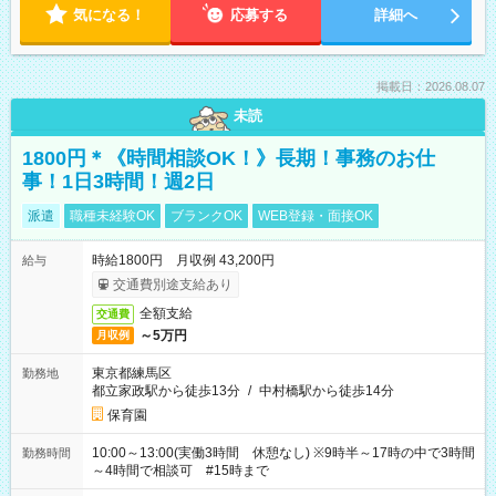
気になる！
応募する
詳細へ
掲載日：2026.08.07
未読
1800円＊《時間相談OK！》長期！事務のお仕
事！1日3時間！週2日
派遣
職種未経験OK
ブランクOK
WEB登録・面接OK
時給1800円 月収例 43,200円
給与
交通費別途支給あり
全額支給
交通費
～5万円
月収例
東京都練馬区
勤務地
都立家政駅から徒歩13分
/
中村橋駅から徒歩14分
保育園
10:00～13:00(実働3時間 休憩なし) ※9時半～17時の中で3時間
勤務時間
～4時間で相談可 #15時まで