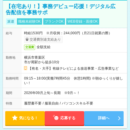
【在宅あり！】事務デビュー応援！デジタル広
告配信を事務サポ
派遣
職種未経験OK
ブランクOK
WEB登録・面接OK
時給1530円 ※月収例：244,000円（月21日就業の際）
給与
交通費別途支給あり
全額支給
交通費
横浜市青葉区
勤務地
市が尾駅から徒歩10分
【有名・大手】有線テレビによる放送事業・広告事業など
09:15～18:00(実働7時間45分 休憩1時間) ※朝ゆっくりが嬉し
勤務時間
い！
2026年09月上旬～長期 ※9月～！
期間
履歴書不要
/
服装自由
/
パソコンスキル不要
特徴
気になる！
応募する
詳細へ