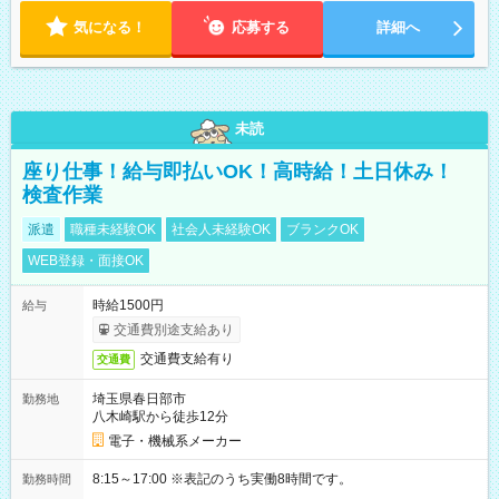
気になる！
応募する
詳細へ
未読
座り仕事！給与即払いOK！高時給！土日休み！
検査作業
派遣
職種未経験OK
社会人未経験OK
ブランクOK
WEB登録・面接OK
時給1500円
給与
交通費別途支給あり
交通費支給有り
交通費
埼玉県春日部市
勤務地
八木崎駅から徒歩12分
電子・機械系メーカー
8:15～17:00 ※表記のうち実働8時間です。
勤務時間