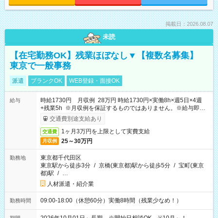
掲載日：2026.08.07
未読
【在宅勤務OK】残業ほぼなし▼【複数名募集】
東京で一般事務
派遣
ブランクOK
WEB登録・面接OK
時給1730円 月収例 28万円 時給1730円×実働8h×週5日×4週
給与
+残業5h ※月収例を保証するものではありません。※給与即受
取りサービス利用可（利用条件有）
交通費別途支給あり
1ヶ月3万円を上限として実費支給
交通費
25～30万円
月収例
東京都千代田区
勤務地
東京駅から徒歩3分
/
京橋(東京都)駅から徒歩5分
/
宝町(東京
都)駅
/
…
人材派遣・紹介業
09:00-18:00（休憩60分）実働8時間（残業少なめ！）
勤務時間