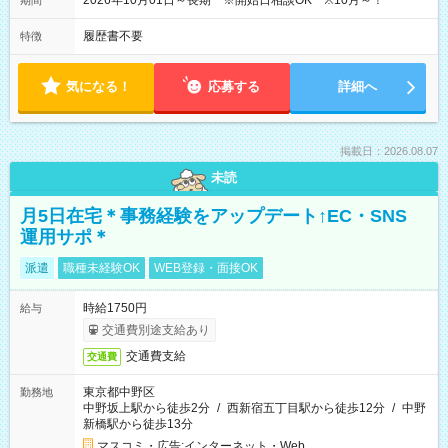
2026年10月01日～長期 ※開始日相談OK ※10月～！
期間
履歴書不要
特徴
気になる！
応募する
詳細へ
掲載日：2026.08.07
未読
月5日在宅＊事務経験をアップデート↑EC・SNS
運用サポ＊
派遣
職種未経験OK
WEB登録・面接OK
時給1750円
給与
交通費別途支給あり
交通費支給
交通費
東京都中野区
勤務地
中野坂上駅から徒歩2分
/
西新宿五丁目駅から徒歩12分
/
中野
新橋駅から徒歩13分
マスコミ・広告;インターネット・Web