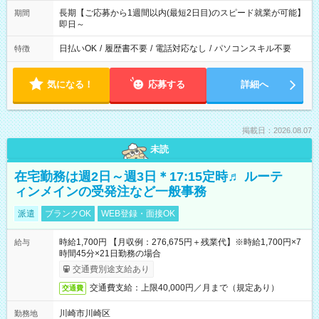
長期【ご応募から1週間以内(最短2日目)のスピード就業が可能】
期間
即日～
日払いOK
/
履歴書不要
/
電話対応なし
/
パソコンスキル不要
特徴
気になる！
応募する
詳細へ
掲載日：2026.08.07
未読
在宅勤務は週2日～週3日＊17:15定時♬ ルーテ
ィンメインの受発注など一般事務
派遣
ブランクOK
WEB登録・面接OK
時給1,700円 【月収例：276,675円＋残業代】※時給1,700円×7
給与
時間45分×21日勤務の場合
交通費別途支給あり
交通費支給：上限40,000円／月まで（規定あり）
交通費
川崎市川崎区
勤務地