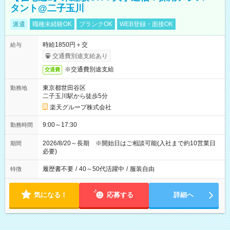
タント@二子玉川
派遣
職種未経験OK
ブランクOK
WEB登録・面接OK
時給1850円＋交
給与
交通費別途支給あり
※交通費別途支給
交通費
東京都世田谷区
勤務地
二子玉川駅から徒歩5分
楽天グループ株式会社
9:00～17:30
勤務時間
2026/8/20～長期 ※開始日はご相談可能(入社まで約10営業日
期間
必要)
履歴書不要
/
40～50代活躍中
/
服装自由
特徴
気になる！
応募する
詳細へ