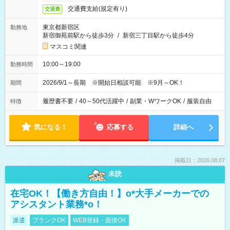
交通費支給(規定有り)
交通費
東京都新宿区
勤務地
新宿御苑前駅から徒歩3分
/
新宿三丁目駅から徒歩4分
マスコミ関連
10:00～19:00
勤務時間
2026/9/1～長期 ※開始日相談可能 ※9月～OK！
期間
履歴書不要
/
40～50代活躍中
/
副業・WワークOK
/
服装自由
特徴
気になる！
応募する
詳細へ
掲載日：2026.08.07
未読
在宅OK！【働き方自由！】o*大手メーカーでの
アシスタント業務*o！
派遣
ブランクOK
WEB登録・面接OK