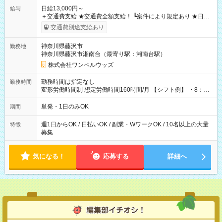
日給13,000円～
給与
＋交通費支給 ★交通費全額支給！ ┗案件により規定あり ★日払
いOK！（規定あり） ┗働いたその日に現金GET♪ お仕事後はコ
交通費別途支給あり
ンビニATMから 日払い分を引き落とせます！ 【試用期間】試
用期間なし
神奈川県藤沢市
勤務地
神奈川県藤沢市湘南台（最寄り駅：湘南台駅）
株式会社ワンベルウッズ
勤務時間は指定なし
勤務時間
変形労働時間制 想定労働時間160時間/月 【シフト例】 ・8：00
～21：00
単発・1日のみOK
期間
週1日からOK / 日払いOK / 副業・WワークOK / 10名以上の大量
特徴
募集
気になる！
応募する
詳細へ