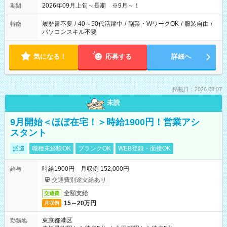
2026年09月上旬～長期 ※9月～！
期間
履歴書不要
/
40～50代活躍中
/
副業・WワークOK
/
服装自由
/
特徴
パソコンスキル不要
気になる！
応募する
詳細へ
掲載日：2026.08.07
未読
9月開始＜ほぼ在宅！＞時給1900円！営業アシ
スタント
派遣
職種未経験OK
ブランクOK
WEB登録・面接OK
時給1900円 月収例 152,000円
給与
交通費別途支給あり
全額支給
交通費
15～20万円
月収例
東京都港区
勤務地