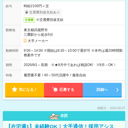
時給2100円＋交
給与
交通費別途支給あり
※交通費別途支給
交通費
東京都武蔵野市
勤務地
三鷹駅から徒歩5分
大手メーカー
9:00～14:00 ※開始は8:30～10:00で選択可 ※本件は週20時間勤
勤務時間
務案件です
2026/9/1～長期 ※★9月中であれば相談OK! ※9月～OK！
期間
履歴書不要
/
40～50代活躍中
/
服装自由
特徴
気になる！
応募する
詳細へ
掲載日：2026.08.07
未読
【在宅週1】未経験OK！大手通信！採用アシス