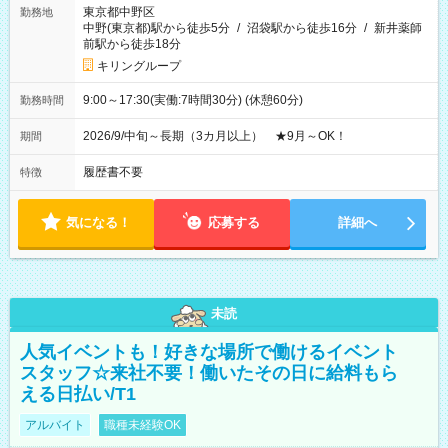
東京都中野区
勤務地
中野(東京都)駅から徒歩5分
/
沼袋駅から徒歩16分
/
新井薬師
前駅から徒歩18分
キリングループ
9:00～17:30(実働:7時間30分) (休憩60分)
勤務時間
2026/9/中旬～長期（3カ月以上） ★9月～OK！
期間
履歴書不要
特徴
気になる！
応募する
詳細へ
未読
人気イベントも！好きな場所で働けるイベント
スタッフ☆来社不要！働いたその日に給料もら
える日払い/T1
アルバイト
職種未経験OK