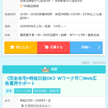
赤坂見附駅から徒歩5分
/
永田町駅から徒歩5分
5G製品開発
10:00～16:00(実働5時間 休憩1時間) ※10:00～15:00なども相
勤務時間
談OK☆
2026年09月上旬～長期 ※9月～！
期間
履歴書不要
/
40～50代活躍中
/
副業・WワークOK
/
服装自由
特徴
気になる！
応募する
詳細へ
掲載日：2026.08.07
未読
《完全在宅×時短日短OK》Wワーク可〇Web広
告運用サポート
派遣
ブランクOK
WEB登録・面接OK
時給2100～2200円＋交
給与
交通費別途支給あり