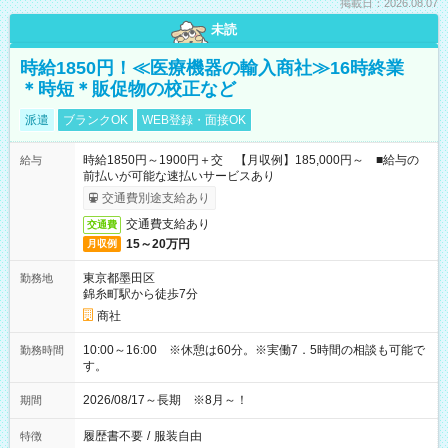
掲載日：2026.08.07
未読
時給1850円！≪医療機器の輸入商社≫16時終業
＊時短＊販促物の校正など
派遣
ブランクOK
WEB登録・面接OK
時給1850円～1900円＋交 【月収例】185,000円～ ■給与の
給与
前払いが可能な速払いサービスあり
交通費別途支給あり
交通費支給あり
交通費
15～20万円
月収例
東京都墨田区
勤務地
錦糸町駅から徒歩7分
商社
10:00～16:00 ※休憩は60分。※実働7．5時間の相談も可能で
勤務時間
す。
2026/08/17～長期 ※8月～！
期間
履歴書不要
/
服装自由
特徴