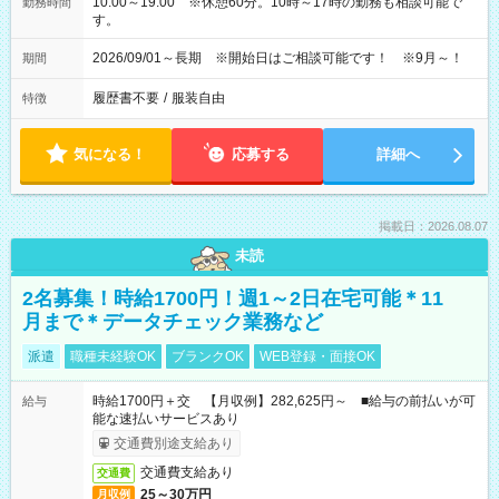
10:00～19:00 ※休憩60分。10時～17時の勤務も相談可能で
勤務時間
す。
2026/09/01～長期 ※開始日はご相談可能です！ ※9月～！
期間
履歴書不要
/
服装自由
特徴
気になる！
応募する
詳細へ
掲載日：2026.08.07
未読
2名募集！時給1700円！週1～2日在宅可能＊11
月まで＊データチェック業務など
派遣
職種未経験OK
ブランクOK
WEB登録・面接OK
時給1700円＋交 【月収例】282,625円～ ■給与の前払いが可
給与
能な速払いサービスあり
交通費別途支給あり
交通費支給あり
交通費
25～30万円
月収例