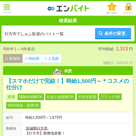
0
メニュー
気になる！
ログイン
検索結果
条件の変更
行方市でしゅふ歓迎のバイト一覧
4
1,313
件中
1
～
4
件表示
平均時給:
円
新着順
時給順
人気順
掲載日：2026.07.27
未読
【スマホだけで完結！】時給1,500円～＊コスメの
仕分け
派遣
職種未経験OK
社会人未経験OK
大学生歓迎
ブランクOK
WEB登録・面接OK
時給1,500円～1,875円
給与
茨城県行方市
勤務地
【行方市】勤務地多数！