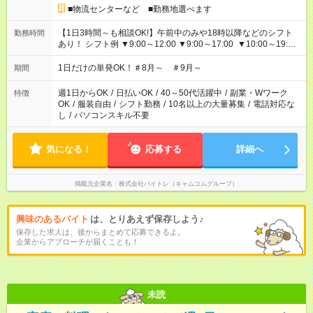
■物流センターなど ■勤務地選べます
【1日3時間～も相談OK!】午前中のみや18時以降などのシフト
勤務時間
あり！ シフト例 ▼9:00～12:00 ▼9:00～17:00 ▼10:00～19:00
▼18:00～21:00
1日だけの単発OK！＃8月～ ＃9月～
期間
週1日からOK
/
日払いOK
/
40～50代活躍中
/
副業・Wワーク
特徴
OK
/
服装自由
/
シフト勤務
/
10名以上の大量募集
/
電話対応な
し
/
パソコンスキル不要
気になる！
応募する
詳細へ
掲載元企業名
株式会社バイトレ（キャムコムグループ）
興味のあるバイト
は、とりあえず保存しよう♪
保存した求人は、後からまとめて応募できるよ。
企業からアプローチが届くことも！
未読