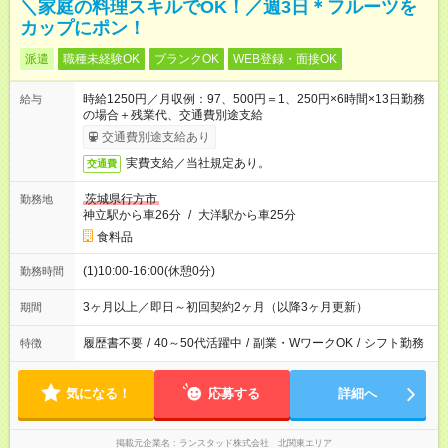
＼家庭の料理スキルでOK！／週3日＊フルーツを
カップにポン！
派遣
職種未経験OK
ブランクOK
WEB登録・面接OK
時給1250円／月収例：97、500円＝1、250円×6時間×13日勤務
給与
の場合＋残業代、交通費別途支給
交通費別途支給あり
実費支給／当社規定あり。
交通費
茨城県行方市
勤務地
神立駅から車26分
/
大洋駅から車25分
食料品
(1)10:00-16:00(休憩0分)
勤務時間
3ヶ月以上／即日～初回契約2ヶ月（以降3ヶ月更新）
期間
履歴書不要
/
40～50代活躍中
/
副業・WワークOK
/
シフト勤務
特徴
気になる！
応募する
詳細へ
掲載元企業名
ランスタッド株式会社 北関東エリア