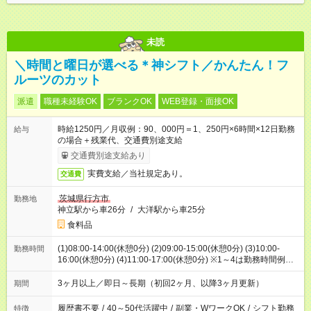
未読
＼時間と曜日が選べる＊神シフト／かんたん！フ
ルーツのカット
派遣
職種未経験OK
ブランクOK
WEB登録・面接OK
時給1250円／月収例：90、000円＝1、250円×6時間×12日勤務
給与
の場合＋残業代、交通費別途支給
交通費別途支給あり
実費支給／当社規定あり。
交通費
茨城県行方市
勤務地
神立駅から車26分
/
大洋駅から車25分
食料品
(1)08:00-14:00(休憩0分) (2)09:00-15:00(休憩0分) (3)10:00-
勤務時間
16:00(休憩0分) (4)11:00-17:00(休憩0分) ※1～4は勤務時間例【8
時～17時の間でお好きな6ｈ～ＯＫ！】
3ヶ月以上／即日～長期（初回2ヶ月、以降3ヶ月更新）
期間
履歴書不要
/
40～50代活躍中
/
副業・WワークOK
/
シフト勤務
特徴