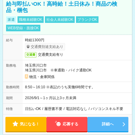
給与即払いOK！高時給！土日休み！商品の検
品・梱包
派遣
職種未経験OK
社会人未経験OK
ブランクOK
WEB登録・面接OK
時給1300円
給与
交通費別途支給あり
交通費支給有り
交通費
埼玉県川口市
勤務地
埼玉県川口市 ※車通勤・バイク通勤OK
物流・倉庫関係
8:50～16:10 ※表記のうち実働6時間です。
勤務時間
2026/9/1～1ヶ月以上3ヶ月未満
期間
日払いOK
/
履歴書不要
/
電話対応なし
/
パソコンスキル不要
特徴
気になる！
応募する
詳細へ