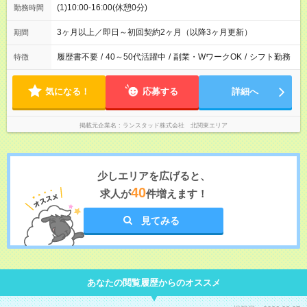
(1)10:00-16:00(休憩0分)
勤務時間
3ヶ月以上／即日～初回契約2ヶ月（以降3ヶ月更新）
期間
履歴書不要
/
40～50代活躍中
/
副業・WワークOK
/
シフト勤務
特徴
気になる！
応募する
詳細へ
掲載元企業名
ランスタッド株式会社 北関東エリア
少しエリアを広げると、
40
求人が
件増えます！
見てみる
あなたの閲覧履歴からのオススメ