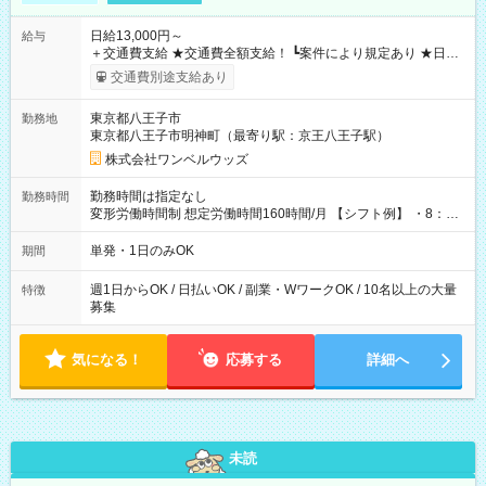
日給13,000円～
給与
＋交通費支給 ★交通費全額支給！ ┗案件により規定あり ★日払
いOK！（規定あり） ┗働いたその日に現金GET♪ お仕事後はコ
交通費別途支給あり
ンビニATMから 日払い分を引き落とせます！ 【試用期間】試
用期間なし
東京都八王子市
勤務地
東京都八王子市明神町（最寄り駅：京王八王子駅）
株式会社ワンベルウッズ
勤務時間は指定なし
勤務時間
変形労働時間制 想定労働時間160時間/月 【シフト例】 ・8：00
～21：00
単発・1日のみOK
期間
週1日からOK / 日払いOK / 副業・WワークOK / 10名以上の大量
特徴
募集
気になる！
応募する
詳細へ
未読