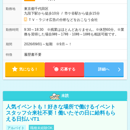
東京都千代田区
勤務地
九段下駅から徒歩10分
/
市ケ谷駅から徒歩15分
ＴＶ・ラジオ広告の分析などをおこなう会社
9:30～18:30 ※残業はほとんどありません。※休憩60分。※業
勤務時間
務を習得した場合9時～17時・10時～18時も相談可能です。
2026/09/01～短期 ※9月～！
期間
履歴書不要
特徴
気になる！
応募する
詳細へ
未読
人気イベントも！好きな場所で働けるイベント
スタッフ☆来社不要！働いたその日に給料もら
える日払い/T1
アルバイト
職種未経験OK