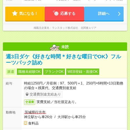
気になる！
応募する
詳細へ
掲載元企業名
ランスタッド株式会社 北関東エリア
未読
週3日ダケ《好きな時間＊好きな曜日でOK》フル
ーツパック詰め
派遣
職種未経験OK
ブランクOK
WEB登録・面接OK
時給1250円／月収例：97、500円＝1、250円×6時間×13日勤務
給与
の場合＋残業代、交通費別途支給
交通費別途支給あり
実費支給／当社規定あり。
交通費
茨城県行方市
勤務地
神立駅から車26分
/
大洋駅から車25分
食料品