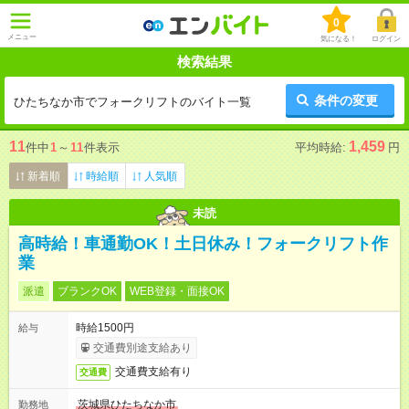
0
メニュー
気になる！
ログイン
検索結果
条件の変更
ひたちなか市でフォークリフトのバイト一覧
11
1,459
件中
1
～
11
件表示
平均時給:
円
新着順
時給順
人気順
未読
高時給！車通勤OK！土日休み！フォークリフト作
業
派遣
ブランクOK
WEB登録・面接OK
時給1500円
給与
交通費別途支給あり
交通費支給有り
交通費
茨城県ひたちなか市
勤務地