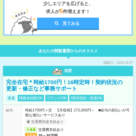
少しエリアを広げると、
5
求人が
件増えます！
見てみる
あなたの閲覧履歴からのオススメ
掲載日：2026.08.07
未読
完全在宅＊時給1700円！16時定時！契約状況の
更新・修正など事務サポート
派遣
職種未経験OK
ブランクOK
WEB登録・面接OK
時給1700円＋交 【月収例】272,000円～ ■給与の前払いが可
給与
能な速払いサービスあり
交通費別途支給あり
交通費支給あり
交通費
25～30万円
月収例