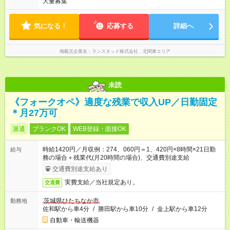
大量募集
気になる！
応募する
詳細へ
掲載元企業名
ランスタッド株式会社 北関東エリア
未読
《フォークオペ》適度な残業で収入UP／日勤固定
＊月27万可
派遣
ブランクOK
WEB登録・面接OK
時給1420円／月収例：274、060円＝1、420円×8時間×21日勤
給与
務の場合＋残業代(月20時間の場合)、交通費別途支給
交通費別途支給あり
実費支給／当社規定あり。
交通費
茨城県ひたちなか市
勤務地
佐和駅から車4分
/
勝田駅から車10分
/
金上駅から車12分
自動車・輸送機器