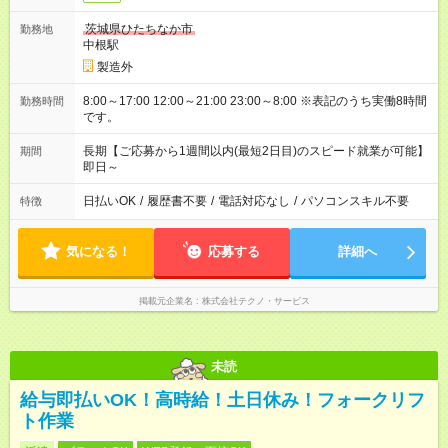
茨城県ひたちなか市
勤務地
中根駅
製造外
8:00～17:00 12:00～21:00 23:00～8:00 ※表記のうち実働8時間
勤務時間
です。
長期【ご応募から1週間以内(最短2日目)のスピード就業が可能】
期間
即日～
日払いOK
/
履歴書不要
/
電話対応なし
/
パソコンスキル不要
特徴
気になる！
応募する
詳細へ
掲載元企業名
株式会社テクノ・サービス
未読
給与即払いOK！高時給！土日休み！フォークリフ
ト作業