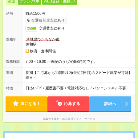
派遣
ブランクOK
WEB登録・面接OK
時給1500円
給与
交通費別途支給あり
交通費支給有り
交通費
茨城県ひたちなか市
勤務地
佐和駅
物流・倉庫関係
7:00～16:00 ※表記のうち実働8時間です。
勤務時間
長期【ご応募から1週間以内(最短2日目)のスピード就業が可能】
期間
即日～
日払いOK
/
履歴書不要
/
電話対応なし
/
パソコンスキル不要
特徴
気になる！
応募する
詳細へ
掲載元企業名
株式会社テクノ・サービス