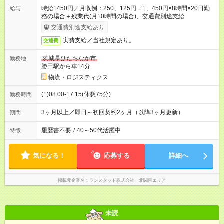
時給1450円／月収例：250、125円＝1、450円×8時間×20日勤
給与
務の場合＋残業代(月10時間の場合)、交通費別途支給
交通費別途支給あり
実費支給／当社規定あり。
交通費
茨城県ひたちなか市
勤務地
勝田駅から車14分
物流・ロジスティクス
(1)08:00-17:15(休憩75分)
勤務時間
3ヶ月以上／即日～初回契約2ヶ月（以降3ヶ月更新）
期間
履歴書不要
/
40～50代活躍中
特徴
気になる！
応募する
詳細へ
掲載元企業名
ランスタッド株式会社 北関東エリア
未読