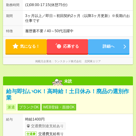
(1)08:00-17:15(休憩75分)
勤務時間
3ヶ月以上／即日～初回契約2ヶ月（以降3ヶ月更新）※長期のお
期間
仕事です
履歴書不要
/
40～50代活躍中
特徴
気になる！
応募する
詳細へ
掲載元企業名
ランスタッド株式会社 北関東エリア
未読
給与即払いOK！高時給！土日休み！廃品の選別作
業
派遣
ブランクOK
WEB登録・面接OK
時給1400円
給与
交通費別途支給あり
交通費支給有り
交通費