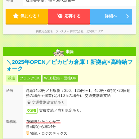
履歴書不要
/
40～50代活躍中
特徴
気になる！
応募する
詳細へ
掲載元企業名
ランスタッド株式会社 北関東エリア
未読
＼2025年OPEN／ピカピカ倉庫！新拠点×高時給フ
ォーク
派遣
ブランクOK
WEB登録・面接OK
時給1450円／月収例：250、125円＝1、450円×8時間×20日勤
給与
務の場合＋残業代(月10ｈの場合)、交通費別途支給
交通費別途支給あり
実費支給／当社規定あり。
交通費
茨城県ひたちなか市
勤務地
勝田駅から車14分
物流・ロジスティクス