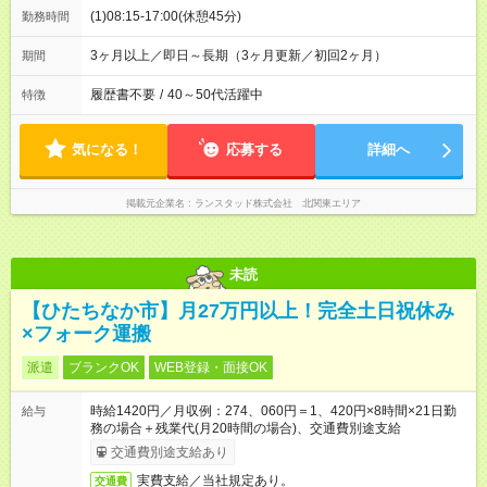
(1)08:15-17:00(休憩45分)
勤務時間
3ヶ月以上／即日～長期（3ヶ月更新／初回2ヶ月）
期間
履歴書不要
/
40～50代活躍中
特徴
気になる！
応募する
詳細へ
掲載元企業名
ランスタッド株式会社 北関東エリア
未読
【ひたちなか市】月27万円以上！完全土日祝休み
×フォーク運搬
派遣
ブランクOK
WEB登録・面接OK
時給1420円／月収例：274、060円＝1、420円×8時間×21日勤
給与
務の場合＋残業代(月20時間の場合)、交通費別途支給
交通費別途支給あり
実費支給／当社規定あり。
交通費