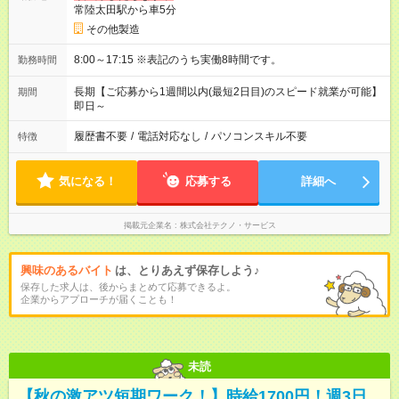
常陸太田駅から車5分
その他製造
8:00～17:15 ※表記のうち実働8時間です。
勤務時間
長期【ご応募から1週間以内(最短2日目)のスピード就業が可能】
期間
即日～
履歴書不要
/
電話対応なし
/
パソコンスキル不要
特徴
気になる！
応募する
詳細へ
掲載元企業名
株式会社テクノ・サービス
興味のあるバイト
は、とりあえず保存しよう♪
保存した求人は、後からまとめて応募できるよ。
企業からアプローチが届くことも！
未読
【秋の激アツ短期ワーク！】時給1700円！週3日