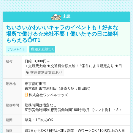
未読
ちいさいかわいいキャラのイベントも！好きな
場所で働ける☆来社不要！働いたその日に給料
もらえる◎/T1
アルバイト
職種未経験OK
日給13,000円～
給与
＋交通費支給 ★交通費全額支給！ ┗案件により規定あり ★日払
いOK！（規定あり） ┗働いたその日に現金GET♪ お仕事後はコ
交通費別途支給あり
ンビニATMから 日払い分を引き落とせます！ 【試用期間】試
用期間なし
東京都町田市
勤務地
東京都町田市原町田（最寄り駅：町田駅）
株式会社ワンベルウッズ
勤務時間は指定なし
勤務時間
変形労働時間制 想定労働時間160時間/月 【シフト例】 ・8：00
～21：00
単発・1日のみOK
期間
週1日からOK / 日払いOK / 副業・WワークOK / 10名以上の大量
特徴