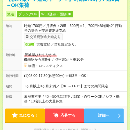
～OK集荷
派遣
ブランクOK
WEB登録・面接OK
時給1700円／月収例：285、600円＝1、700円×8時間×21日勤
給与
務の場合＋交通費別途支給
交通費別途支給あり
実費支給／当社規定あり。
交通費
茨城県ひたちなか市
勤務地
磯崎駅から車8分
/
佐和駅から車10分
物流・ロジスティクス
(1)08:00-17:30(休憩90分) ※週3日～OK！
勤務時間
1ヶ月以上3ヶ月未満／【9/1～11/15】までの期間限定
期間
履歴書不要
/
40～50代活躍中
/
副業・WワークOK
/
シフト勤
特徴
務
/
10名以上の大量募集
気になる！
応募する
詳細へ
掲載元企業名
ランスタッド株式会社 北関東エリア