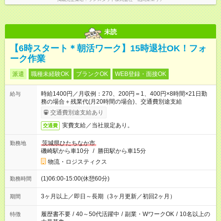
未読
【6時スタート＊朝活ワーク】15時退社OK！フォ
ーク作業
派遣
職種未経験OK
ブランクOK
WEB登録・面接OK
時給1400円／月収例：270、200円＝1、400円×8時間×21日勤
給与
務の場合＋残業代(月20時間の場合)、交通費別途支給
交通費別途支給あり
実費支給／当社規定あり。
交通費
茨城県ひたちなか市
勤務地
磯崎駅から車10分
/
勝田駅から車15分
物流・ロジスティクス
(1)06:00-15:00(休憩60分)
勤務時間
3ヶ月以上／即日～長期（3ヶ月更新／初回2ヶ月）
期間
履歴書不要
/
40～50代活躍中
/
副業・WワークOK
/
10名以上の
特徴