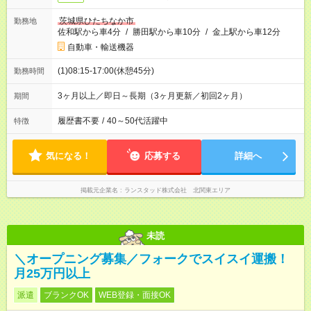
茨城県ひたちなか市
勤務地
佐和駅から車4分
/
勝田駅から車10分
/
金上駅から車12分
自動車・輸送機器
(1)08:15-17:00(休憩45分)
勤務時間
3ヶ月以上／即日～長期（3ヶ月更新／初回2ヶ月）
期間
履歴書不要
/
40～50代活躍中
特徴
気になる！
応募する
詳細へ
掲載元企業名
ランスタッド株式会社 北関東エリア
未読
＼オープニング募集／フォークでスイスイ運搬！
月25万円以上
派遣
ブランクOK
WEB登録・面接OK