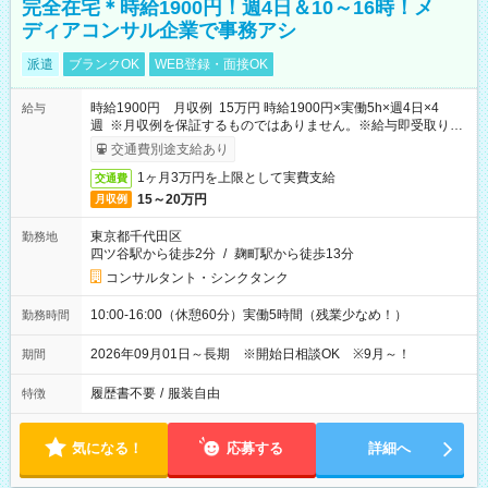
完全在宅＊時給1900円！週4日＆10～16時！メ
ディアコンサル企業で事務アシ
派遣
ブランクOK
WEB登録・面接OK
時給1900円 月収例 15万円 時給1900円×実働5h×週4日×4
給与
週 ※月収例を保証するものではありません。※給与即受取りサ
ービス利用可（利用条件有）
交通費別途支給あり
1ヶ月3万円を上限として実費支給
交通費
15～20万円
月収例
東京都千代田区
勤務地
四ツ谷駅から徒歩2分
/
麹町駅から徒歩13分
コンサルタント・シンクタンク
10:00-16:00（休憩60分）実働5時間（残業少なめ！）
勤務時間
2026年09月01日～長期 ※開始日相談OK ※9月～！
期間
履歴書不要
/
服装自由
特徴
気になる！
応募する
詳細へ