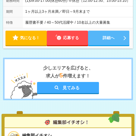
(1)09:00-17:00(休憩60分) ※休憩（12:00-12:50、15:00-15:10）
勤務時間
1ヶ月以上3ヶ月未満／即日～9月末まで
期間
履歴書不要
/
40～50代活躍中
/
10名以上の大量募集
特徴
気になる！
応募する
詳細へ
少しエリアを広げると、
5
求人が
件増えます！
見てみる
編集部イチオシ