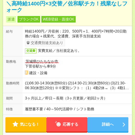
＼高時給1400円×3交替／佐和駅チカ！残業なしフ
ォーク
派遣
ブランクOK
WEB登録・面接OK
時給1400円／月収例：220、500円＝1、400円×7時間×20日勤
給与
務の場合＋残業代、交通費、深夜手当別途支給
交通費別途支給あり
実費支給／当社規定あり。
交通費
茨城県ひたちなか市
勤務地
下菅谷駅から車9分
建設・設備
(1)06:30-14:30(休憩60分) (2)14:30-21:30(休憩60分) (3)21:30-
勤務時間
06:30(休憩120分) ※※変則シフト：（1）4勤2休→（3）4勤1休
→（2）4勤1休のローテーション
3ヶ月以上／即日～長期（3ヶ月更新／初回2ヶ月）
期間
履歴書不要
/
40～50代活躍中
/
シフト勤務
特徴
気になる！
応募する
詳細へ