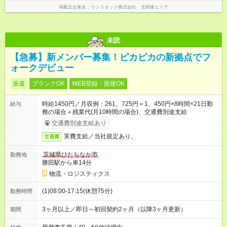
掲載元企業名
ランスタッド株式会社 北関東エリア
未読
【急募】新メンバー募集！ピカピカの新拠点でフ
ォークデビュー
派遣
ブランクOK
WEB登録・面接OK
時給1450円／月収例：261、725円＝1、450円×8時間×21日勤
給与
務の場合＋残業代(月10時間の場合)、交通費別途支給
交通費別途支給あり
実費支給／当社規定あり。
交通費
茨城県ひたちなか市
勤務地
勝田駅から車14分
物流・ロジスティクス
(1)08:00-17:15(休憩75分)
勤務時間
3ヶ月以上／即日～初回契約2ヶ月（以降3ヶ月更新）
期間