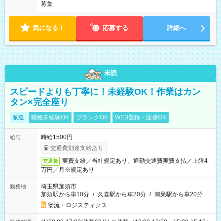
募集
気になる！
応募する
詳細へ
未読
スピードよりも丁寧に！未経験OK！作業はカン
タン×完全座り
派遣
職種未経験OK
ブランクOK
WEB登録・面接OK
時給1500円
給与
交通費別途支給あり
実費支給／当社規定あり。通勤交通費実費支払／上限4
交通費
万円／月※規定あり
埼玉県加須市
勤務地
加須駅から車10分
/
久喜駅から車20分
/
鴻巣駅から車20分
物流・ロジスティクス