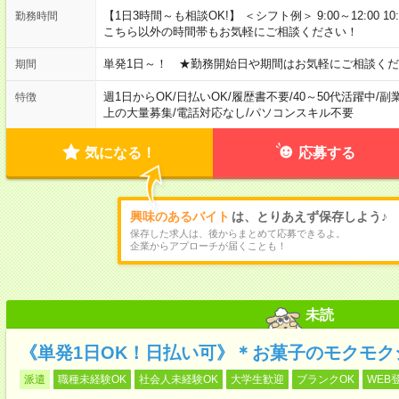
【1日3時間～も相談OK!】 ＜シフト例＞ 9:00～12:00 10:00～1
勤務時間
こちら以外の時間帯もお気軽にご相談ください！
単発1日～！ ★勤務開始日や期間はお気軽にご相談くだ
期間
週1日からOK
/
日払いOK
/
履歴書不要
/
40～50代活躍中
/
副
特徴
上の大量募集
/
電話対応なし
/
パソコンスキル不要
気になる！
応募する
興味のあるバイト
は、とりあえず保存しよう♪
保存した求人は、後からまとめて応募できるよ。
企業からアプローチが届くことも！
未読
《単発1日OK！日払い可》＊お菓子のモクモク
派遣
職種未経験OK
社会人未経験OK
大学生歓迎
ブランクOK
WEB