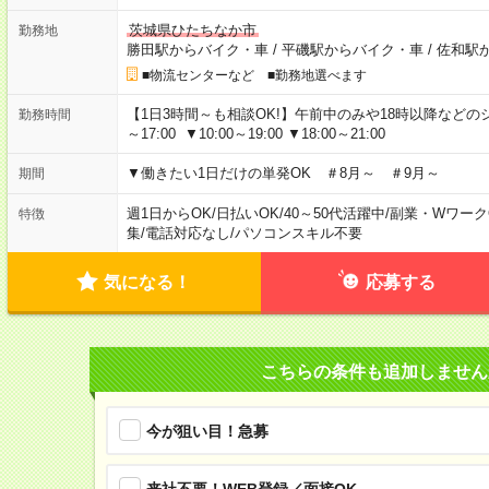
茨城県ひたちなか市
勤務地
勝田駅からバイク・車
/
平磯駅からバイク・車
/
佐和駅
■物流センターなど ■勤務地選べます
【1日3時間～も相談OK!】午前中のみや18時以降などのシフトあ
勤務時間
～17:00 ▼10:00～19:00 ▼18:00～21:00
▼働きたい1日だけの単発OK ＃8月～ ＃9月～
期間
週1日からOK
/
日払いOK
/
40～50代活躍中
/
副業・Wワーク
特徴
集
/
電話対応なし
/
パソコンスキル不要
気になる！
応募する
こちらの条件も追加しません
今が狙い目！急募
来社不要！WEB登録／面接OK