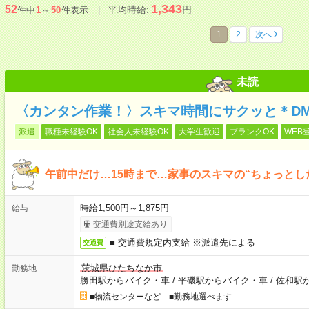
1,343
52
平均時給:
円
件中
1
～
50
件表示
1
2
次へ
未読
〈カンタン作業！〉スキマ時間にサクッと＊D
派遣
職種未経験OK
社会人未経験OK
大学生歓迎
ブランクOK
WEB
午前中だけ…15時まで…家事のスキマの“ちょっとし
時給1,500円～1,875円
給与
交通費別途支給あり
■ 交通費規定内支給 ※派遣先による
交通費
茨城県ひたちなか市
勤務地
勝田駅からバイク・車
/
平磯駅からバイク・車
/
佐和駅
■物流センターなど ■勤務地選べます