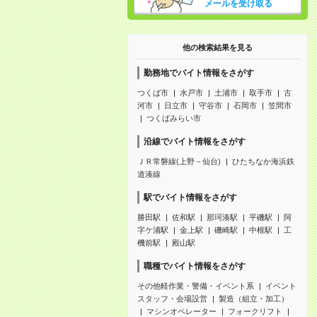
メールを受け取る
他の検索結果を見る
勤務地でバイト情報をさがす
つくば市
水戸市
土浦市
取手市
古
河市
日立市
守谷市
石岡市
笠間市
つくばみらい市
沿線でバイト情報をさがす
ＪＲ常磐線(上野－仙台)
ひたちなか海浜鉄
道湊線
駅でバイト情報をさがす
勝田駅
佐和駅
那珂湊駅
平磯駅
阿
字ケ浦駅
金上駅
磯崎駅
中根駅
工
機前駅
殿山駅
職種でバイト情報をさがす
その他軽作業・警備・イベント系
イベント
スタッフ・会場設営
製造（組立・加工）
マシンオペレーター
フォークリフト