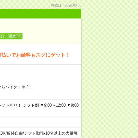
掲載日：2026.08.03
登録・面接OK
日払いでお給料もスグにゲット！
からバイク・車
/
…
り！ シフト例 ▼9:00～12:00 ▼9:00
OK
/
服装自由
/
シフト勤務
/
10名以上の大量募