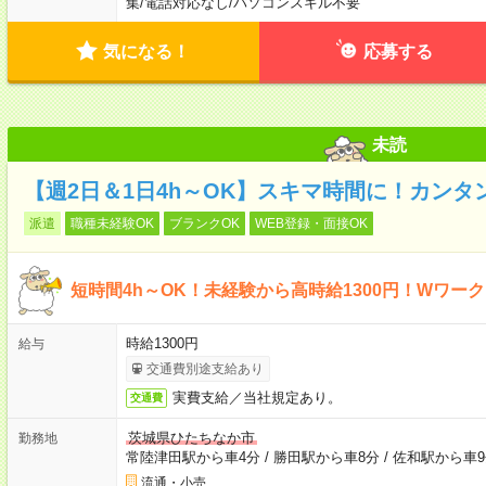
集
/
電話対応なし
/
パソコンスキル不要
気になる！
応募する
未読
【週2日＆1日4h～OK】スキマ時間に！カンタ
派遣
職種未経験OK
ブランクOK
WEB登録・面接OK
短時間4h～OK！未経験から高時給1300円！Wワー
時給1300円
給与
交通費別途支給あり
実費支給／当社規定あり。
交通費
茨城県ひたちなか市
勤務地
常陸津田駅から車4分
/
勝田駅から車8分
/
佐和駅から車9
流通・小売