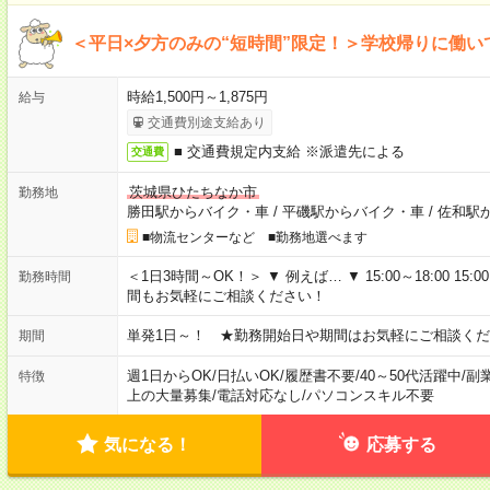
＜平日×夕方のみの“短時間”限定！＞学校帰りに働
時給1,500円～1,875円
給与
交通費別途支給あり
■ 交通費規定内支給 ※派遣先による
交通費
茨城県ひたちなか市
勤務地
勝田駅からバイク・車
/
平磯駅からバイク・車
/
佐和駅
■物流センターなど ■勤務地選べます
＜1日3時間～OK！＞ ▼ 例えば… ▼ 15:00～18:00 15:00
勤務時間
間もお気軽にご相談ください！
単発1日～！ ★勤務開始日や期間はお気軽にご相談くだ
期間
週1日からOK
/
日払いOK
/
履歴書不要
/
40～50代活躍中
/
副
特徴
上の大量募集
/
電話対応なし
/
パソコンスキル不要
気になる！
応募する