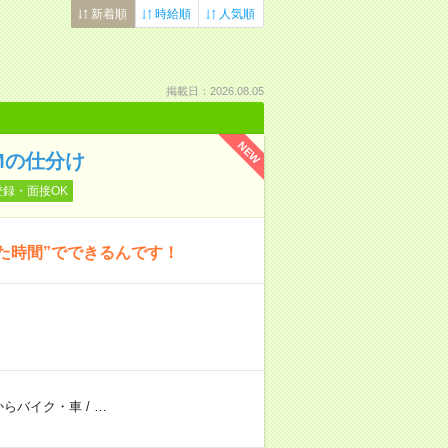
新着順
時給順
人気順
掲載日：2026.08.05
NEW
Mの仕分け
登録・面接OK
た時間”でできるんです！
からバイク・車
/
…