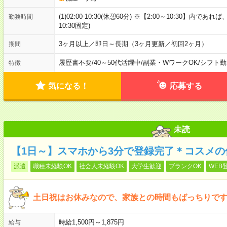
(1)02:00-10:30(休憩60分) ※【2:00～10:30】
勤務時間
10:30固定)
3ヶ月以上／即日～長期（3ヶ月更新／初回2ヶ月）
期間
履歴書不要
/
40～50代活躍中
/
副業・WワークOK
/
シフト勤
特徴
気になる！
応募する
未読
【1日～】スマホから3分で登録完了＊コスメの
派遣
職種未経験OK
社会人未経験OK
大学生歓迎
ブランクOK
WEB
土日祝はお休みなので、家族との時間もばっちりです
時給1,500円～1,875円
給与