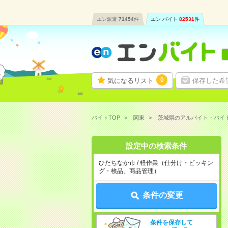
エン派遣
71454
件
エン バイト
82531
件
0
気になるリスト
保存した希
バイトTOP
関東
茨城県のアルバイト・バイ
設定中の検索条件
ひたちなか市 / 軽作業（仕分け・ピッキン
グ・検品、商品管理）
条件の変更
条件を保存して