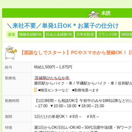
未読
＼来社不要／単発1日OK＊お菓子の仕分け
派遣
職種未経験OK
社会人未経験OK
大学生歓迎
ブランクOK
WEB
【面談なしでスタート】PCやスマホから登録OK！ 
時給1,500円～1,875円
給与
茨城県ひたちなか市
勤務地
勝田駅からバイク・車
/
平磯駅からバイク・車
/
佐和駅
■物流センターなど ■勤務地選べます
【1日3時間～も相談OK!】午前中のみや18時以降などのシフトあ
勤務時間
～17:00 ▼10:00～19:00 ▼18:00～21:00
1日だけの単発OK！＃8月～ ＃9月～
期間
週1日からOK
/
日払いOK
/
40～50代活躍中
/
副業・Wワーク
特徴