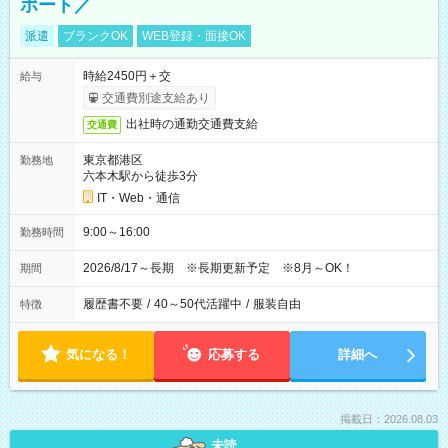
ポート／
派遣
ブランクOK
WEB登録・面接OK
時給2450円＋交
給与
交通費別途支給あり
出社時の通勤交通費支給
交通費
東京都港区
勤務地
六本木駅から徒歩3分
IT・Web・通信
9:00～16:00
勤務時間
2026/8/17～長期 ※長期更新予定 ※8月～OK！
期間
履歴書不要
/
40～50代活躍中
/
服装自由
特徴
気になる！
応募する
詳細へ
掲載日：2026.08.03
未読