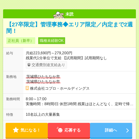
未読
【27卒限定】管理事務◆エリア限定／内定まで2週
間！
正社員（新卒）
職種未経験OK
月給223,690円～279,200円
給与
残業代1分単位で支給 【試用期間】試用期間なし
交通費別途支給あり
茨城県ひたちなか市
勤務地
茨城県ひたちなか市
株式会社コプロ・ホールディングス
8:00～17:00
勤務時間
実働時間：8時間/日 休憩1時間 残業はほとんどなく、定時で帰れ
る日が多い働き方です。 毎日の業務は進捗管理や事務が中心な
ので、 「今日やるべき仕事」が終われば、自然と区切りをつけ
10名以上の大量募集
特徴
やすいのが特長。 突発的な対応も少なく、無理をさせない働き
方を大切にしています。
気になる！
応募する
詳細へ