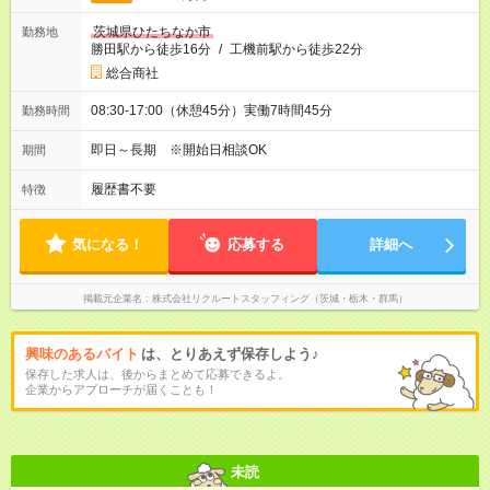
茨城県ひたちなか市
勤務地
勝田駅から徒歩16分
/
工機前駅から徒歩22分
総合商社
08:30-17:00（休憩45分）実働7時間45分
勤務時間
即日～長期 ※開始日相談OK
期間
履歴書不要
特徴
気になる！
応募する
詳細へ
掲載元企業名
株式会社リクルートスタッフィング（茨城・栃木・群馬）
興味のあるバイト
は、とりあえず保存しよう♪
保存した求人は、後からまとめて応募できるよ。
企業からアプローチが届くことも！
未読