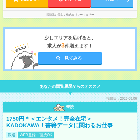
です！プライベートを充実させたい方、メリハリをつけて活躍
していきたい方、ぜひご応募ください♪
掲載元企業名
株式会社マーキュリー
少しエリアを広げると、
3
求人が
件増えます！
見てみる
あなたの閲覧履歴からのオススメ
掲載日：2026.08.06
未読
1750円＊＜エンタメ！完全在宅＞
KADOKAWA！書籍データに関わるお仕事
派遣
WEB登録・面接OK