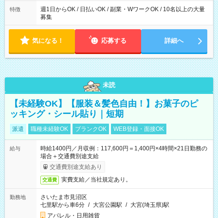
週1日からOK / 日払いOK / 副業・WワークOK / 10名以上の大量
特徴
募集
気になる！
応募する
詳細へ
未読
【未経験OK】【服装＆髪色自由！】お菓子のピ
ッキング・シール貼り｜短期
派遣
職種未経験OK
ブランクOK
WEB登録・面接OK
時給1400円／月収例：117,600円＝1,400円×4時間×21日勤務の
給与
場合＋交通費別途支給
交通費別途支給あり
実費支給／当社規定あり。
交通費
さいたま市見沼区
勤務地
七里駅から車6分
/
大宮公園駅
/
大宮(埼玉県)駅
アパレル・日用雑貨