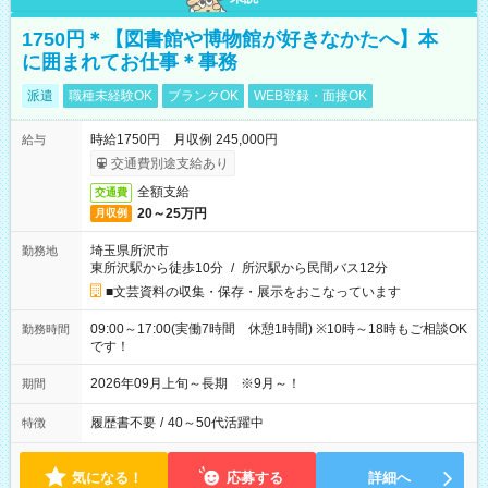
1750円＊【図書館や博物館が好きなかたへ】本
に囲まれてお仕事＊事務
派遣
職種未経験OK
ブランクOK
WEB登録・面接OK
時給1750円 月収例 245,000円
給与
交通費別途支給あり
全額支給
交通費
20～25万円
月収例
埼玉県所沢市
勤務地
東所沢駅から徒歩10分
/
所沢駅から民間バス12分
■文芸資料の収集・保存・展示をおこなっています
09:00～17:00(実働7時間 休憩1時間) ※10時～18時もご相談OK
勤務時間
です！
2026年09月上旬～長期 ※9月～！
期間
履歴書不要
/
40～50代活躍中
特徴
気になる！
応募する
詳細へ