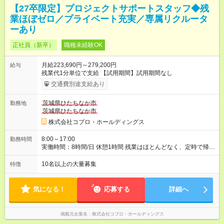
【27卒限定】プロジェクトサポートスタッフ◆残
業ほぼゼロ／プライベート充実／専属リクルータ
ーあり
正社員（新卒）
職種未経験OK
月給223,690円～279,200円
給与
残業代1分単位で支給 【試用期間】試用期間なし
交通費別途支給あり
茨城県ひたちなか市
勤務地
茨城県ひたちなか市
株式会社コプロ・ホールディングス
8:00～17:00
勤務時間
実働時間：8時間/日 休憩1時間 残業はほとんどなく、定時で帰れ
る日が多い働き方です。 毎日の業務は進捗管理や事務が中心な
ので、 「今日やるべき仕事」が終われば、自然と区切りをつけ
10名以上の大量募集
特徴
やすいのが特長。 突発的な対応も少なく、無理をさせない働き
方を大切にしています。
気になる！
応募する
詳細へ
掲載元企業名
株式会社コプロ・ホールディングス