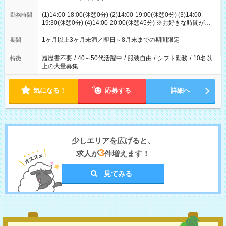
(1)14:00-18:00(休憩0分) (2)14:00-19:00(休憩0分) (3)14:00-
勤務時間
19:30(休憩0分) (4)14:00-20:00(休憩45分) ※お好きな時間が選べ
ます
1ヶ月以上3ヶ月未満／即日～8月末までの期間限定
期間
履歴書不要
/
40～50代活躍中
/
服装自由
/
シフト勤務
/
10名以
特徴
上の大量募集
気になる！
応募する
詳細へ
少しエリアを広げると、
3
求人が
件増えます！
見てみる