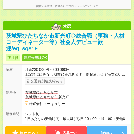
掲載元企業名
株式会社コプロ・ホールディングス
未読
茨城県ひたちなか市新光町◇総合職（事務・人材
コーディネーター等）社会人デビュー歓
迎/eg_sgs1F
正社員
職種未経験OK
月給230,000円～300,000円
給与
上記額にはみなし残業代を含みます。※超過分は全額支給いたし
ます。 みなし残業代 15,928円 以上／月 みなし残業時間 10時間
交通費別途支給あり
／月 ※能力やスキルを考慮の上、当社規程により決定します。
＜1人ひとりの成長・頑張りを評価＞ 毎年半期ごとに 評価制度
茨城県ひたちなか市
勤務地
を実施しています。 ビジネスマナーやコンプライアンスなどの
茨城県ひたちなか市
新光町
項目ごとに目標を設定。 多くの社員が目標を達成した上で、 ベ
ースアップも叶えています。 1人ひとりの成長や頑張りに対して
株式会社マーキュリー
も しっかり還元をしていく制度が確立しています！ （※2022年
度実績／平均昇給額：5000円） 【試用期間】試用期間あり 試用
シフト制
勤務時間
期間の長さ：3ヶ月 雇用形態、給与は本採用時と同じです。
1日あたりの実働時間：最大8時間/日 10：00～19：00（実働8時
間／休憩1時間） ※勤務地により、異なる場合あり ＼残業は月平
均7.9時間と、業界内でも少なめ！／ 会社で残業時間を管理して
気になる！
おり、より働きやすい環境になるよう「働き方改革」を推進中
応募する
詳細へ