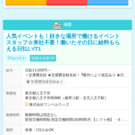
未読
人気イベントも！好きな場所で働けるイベント
スタッフ☆来社不要！働いたその日に給料もら
える日払い/T1
アルバイト
職種未経験OK
日給13,000円～
給与
＋交通費支給 ★交通費全額支給！ ┗案件により規定あり ★日払
いOK！（規定あり） ┗働いたその日に現金GET♪ お仕事後はコ
交通費別途支給あり
ンビニATMから 日払い分を引き落とせます！ 【試用期間】試
用期間なし
東京都八王子市
勤務地
東京都八王子市明神町（最寄り駅：京王八王子駅）
株式会社ワンベルウッズ
勤務時間は指定なし
勤務時間
変形労働時間制 想定労働時間160時間/月 【シフト例】 ・8：00
～21：00
単発・1日のみOK
期間