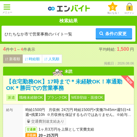
0
メニュー
気になる！
ログイン
検索結果
条件の変更
ひたちなか市で営業事務のバイト一覧
4
1,500
件中
1
～
4
件表示
平均時給:
円
新着順
時給順
人気順
掲載日：2026.08.06
未読
NEW
【在宅勤務OK】17時まで＊未経験OK！車通勤
OK＊勝田での営業事務
派遣
職種未経験OK
ブランクOK
WEB登録・面接OK
時給1500円 月収例 24万円 時給1500円×実働7h45m×週5日×4
給与
週+残業10h ※月収例を保証するものではありません。※給与即
受取りサービス利用可（利用条件有）
交通費別途支給あり
1ヶ月3万円を上限として実費支給
交通費
20～25万円
月収例