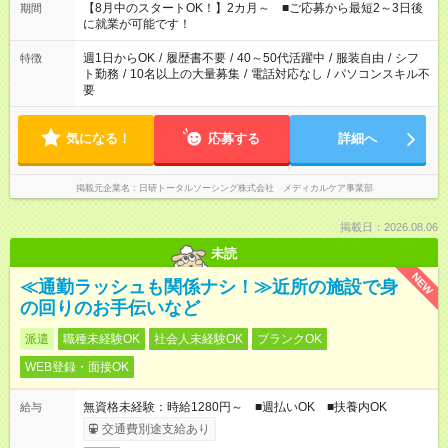
【8月中のスタートOK！】2カ月～ ■ご応募から最短2～3日後
期間
に就業が可能です！
週1日からOK
/
履歴書不要
/
40～50代活躍中
/
服装自由
/
シフ
特徴
ト勤務
/
10名以上の大量募集
/
電話対応なし
/
パソコンスキル不
要
気になる！
応募する
詳細へ
掲載元企業名
日研トータルソーシング株式会社 メディカルケア事業部
掲載日：2026.08.06
未読
NEW
≪通勤ラッシュも関係ナシ！≫近所の施設で身
の回りのお手伝いなど
派遣
職種未経験OK
社会人未経験OK
ブランクOK
WEB登録・面接OK
無資格未経験：時給1280円～ ■週払いOK ■扶養内OK
給与
交通費別途支給あり