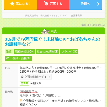
気になる！
応募する
詳細へ
掲載元企業名
株式会社ネオキャリア ナイス！介護事業部
掲載日：2026.08.03
未読
3ヵ月で79万円稼ぐ！未経験OK＊おばあちゃんの
お話相手など
派遣
職種未経験OK
社会人未経験OK
ブランクOK
WEB登録・面接OK
無資格の方：時給1500円～1875円 / 介護福祉士：時給1800円～
給与
2250円 / 初任者以上：時給1600円～2000円
交通費別途支給あり
全額支給
交通費
茨城県取手市
勤務地
取手駅
/
藤代駅
/
戸頭駅
/
…
介護施設や病院など ★自宅近くの施設がいいなど勤務地ご
相談ください