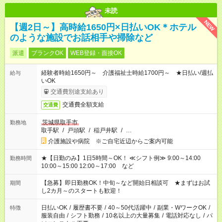
未読
NEW
【週2日～】高時給1650円×日払いOK＊ホテル
のような施設でお話相手や掃除など
派遣
ブランクOK
WEB登録・面接OK
経験者時給1650円～ 介護福祉士時給1700円～ ★日払い/週払
給与
いOK
交通費別途支給あり
交通費全額支給
交通費
茨城県取手市
勤務地
取手駅
/
戸頭駅
/
稲戸井駅
/
…
介護施設や病院 ※ご自宅近辺からご案内可能
★【日勤のみ】1日5時間～OK！ ≪シフト例≫ 9:00～14:00
勤務時間
10:00～15:00 12:00～17:00 など
【急募】即日勤務OK！中旬～など開始日相談可 ★まずはお試
期間
し2カ月～のスタートも歓迎！
日払いOK
/
履歴書不要
/
40～50代活躍中
/
副業・WワークOK
/
特徴
服装自由
/
シフト勤務
/
10名以上の大量募集
/
電話対応なし
/
パ