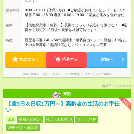
します。
9:00～18:00（休憩60分） ■ご希望があれば下記シフトもOK！
勤務時間
早番 7:00～16:00 遅番 10:00～19:00 「家族と休みを合わせた
い」 「余裕を持って夕飯の準備がしたい」 「できれば残業はし
たくない」 など、ご希望を教えてくださいね。 ※Wワーク希望
【積極採用中！急募！】長期でじっくり安心して働ける！ ■応
期間
の方へ 今ご覧のお仕事で希望する勤務時間と、もう1つのお仕事
募から最短2～3日後の就業も相談可能です！
の勤務時間。 合計で週40時間を超える場合は応募できません。
履歴書不要
/
40～50代活躍中
/
服装自由
/
シフト勤務
/
10名以
特徴
上の大量募集
/
電話対応なし
/
パソコンスキル不要
気になる！
応募する
詳細へ
掲載元企業名
日研トータルソーシング株式会社 メディカルケア事業部
掲載日：2026.08.05
未読
NEW
【週3日＆日収1万円～】高齢者の生活のお手伝
い
派遣
職種未経験OK
社会人未経験OK
ブランクOK
WEB登録・面接OK