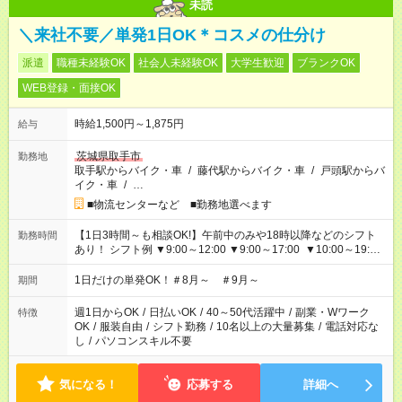
未読
＼来社不要／単発1日OK＊コスメの仕分け
派遣
職種未経験OK
社会人未経験OK
大学生歓迎
ブランクOK
WEB登録・面接OK
時給1,500円～1,875円
給与
茨城県取手市
勤務地
取手駅からバイク・車
/
藤代駅からバイク・車
/
戸頭駅からバ
イク・車
/
…
■物流センターなど ■勤務地選べます
【1日3時間～も相談OK!】午前中のみや18時以降などのシフト
勤務時間
あり！ シフト例 ▼9:00～12:00 ▼9:00～17:00 ▼10:00～19:00
▼18:00～21:00
1日だけの単発OK！＃8月～ ＃9月～
期間
週1日からOK
/
日払いOK
/
40～50代活躍中
/
副業・Wワーク
特徴
OK
/
服装自由
/
シフト勤務
/
10名以上の大量募集
/
電話対応な
し
/
パソコンスキル不要
気になる！
応募する
詳細へ