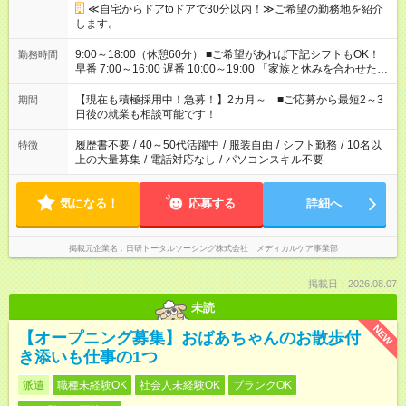
≪自宅からドアtoドアで30分以内！≫ご希望の勤務地を紹介
します。
9:00～18:00（休憩60分） ■ご希望があれば下記シフトもOK！
勤務時間
早番 7:00～16:00 遅番 10:00～19:00 「家族と休みを合わせた
い」 「余裕を持って夕飯の準備がしたい」 「できれば残業はし
たくない」 など、ご希望を教えてくださいね。 ※Wワーク希望
【現在も積極採用中！急募！】2カ月～ ■ご応募から最短2～3
期間
の方へ 今ご覧のお仕事で希望する勤務時間と、もう1つのお仕事
日後の就業も相談可能です！
の勤務時間。 合計で週40時間を超える場合は応募できません。
履歴書不要
/
40～50代活躍中
/
服装自由
/
シフト勤務
/
10名以
特徴
上の大量募集
/
電話対応なし
/
パソコンスキル不要
気になる！
応募する
詳細へ
掲載元企業名
日研トータルソーシング株式会社 メディカルケア事業部
掲載日：2026.08.07
未読
NEW
【オープニング募集】おばあちゃんのお散歩付
き添いも仕事の1つ
派遣
職種未経験OK
社会人未経験OK
ブランクOK