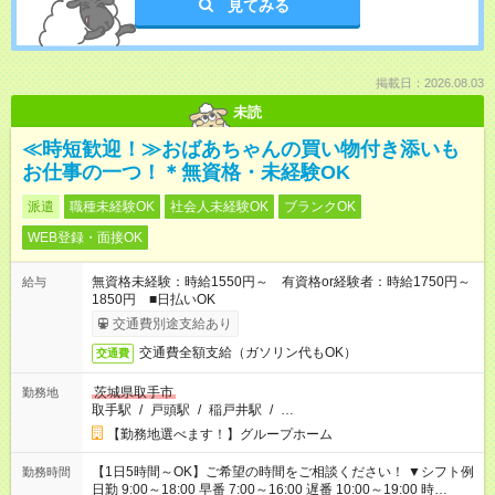
見てみる
掲載日：2026.08.03
未読
≪時短歓迎！≫おばあちゃんの買い物付き添いも
お仕事の一つ！＊無資格・未経験OK
派遣
職種未経験OK
社会人未経験OK
ブランクOK
WEB登録・面接OK
無資格未経験：時給1550円～ 有資格or経験者：時給1750円～
給与
1850円 ■日払いOK
交通費別途支給あり
交通費全額支給（ガソリン代もOK）
交通費
茨城県取手市
勤務地
取手駅
/
戸頭駅
/
稲戸井駅
/
…
【勤務地選べます！】グループホーム
【1日5時間～OK】ご希望の時間をご相談ください！ ▼シフト例
勤務時間
日勤 9:00～18:00 早番 7:00～16:00 遅番 10:00～19:00 時