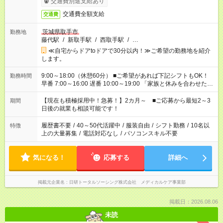
交通費別途支給あり
交通費全額支給
交通費
茨城県取手市
勤務地
藤代駅
/
新取手駅
/
西取手駅
/
…
≪自宅からドアtoドアで30分以内！≫ご希望の勤務地を紹介
します。
9:00～18:00（休憩60分） ■ご希望があれば下記シフトもOK！
勤務時間
早番 7:00～16:00 遅番 10:00～19:00 「家族と休みを合わせた
い」 「余裕を持って夕飯の準備がしたい」 「できれば残業はし
たくない」 など、ご希望を教えてくださいね。 ※Wワーク希望
【現在も積極採用中！急募！】2カ月～ ■ご応募から最短2～3
期間
の方へ 今ご覧のお仕事で希望する勤務時間と、もう1つのお仕事
日後の就業も相談可能です！
の勤務時間。 合計で週40時間を超える場合は応募できません。
履歴書不要
/
40～50代活躍中
/
服装自由
/
シフト勤務
/
10名以
特徴
上の大量募集
/
電話対応なし
/
パソコンスキル不要
気になる！
応募する
詳細へ
掲載元企業名
日研トータルソーシング株式会社 メディカルケア事業部
掲載日：2026.08.06
未読