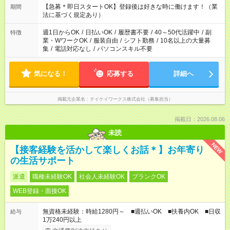
【急募＊即日スタートOK】登録後は好きな時に働けます！（業
期間
法に基づく規定あり）
週1日からOK
/
日払いOK
/
履歴書不要
/
40～50代活躍中
/
副
特徴
業・WワークOK
/
服装自由
/
シフト勤務
/
10名以上の大量募
集
/
電話対応なし
/
パソコンスキル不要
気になる！
応募する
詳細へ
掲載元企業名
テイケイワークス株式会社（募集担当）
掲載日：2026.08.06
未読
NEW
【接客経験を活かして楽しくお話＊】お年寄り
の生活サポート
派遣
職種未経験OK
社会人未経験OK
ブランクOK
WEB登録・面接OK
無資格未経験：時給1280円～ ■週払いOK ■扶養内OK ■日収
給与
1万240円以上