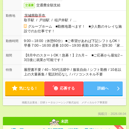
交通費全額支給
交通費
茨城県取手市
勤務地
取手駅
/
戸頭駅
/
稲戸井駅
/
…
グループホーム ■勤務地選べます！ ■少人数のキレイな施
設でのお仕事です！
9:00～18:00（休憩60分） ■ご希望があれば下記シフトもOK！
勤務時間
早番 7:00～16:00 遅番 10:00～19:00 夜勤 16:30～翌9:30 「家族
と休みを合わせたい」 「余裕を持って夕飯の準備がしたい」
「できれば残業はしたくない」 など、ご希望を教えてください
【8月中のスタートOK！急募！】2カ月～ ■ご応募から最短2～
期間
ね。 ※Wワーク希望の方へ 今ご覧のお仕事で希望する勤務時間
3日後に就業が可能です！
と、もう1つのお仕事の勤務時間。 合計で週40時間を超える場
合は応募できません。
履歴書不要
/
40～50代活躍中
/
服装自由
/
シフト勤務
/
10名以
特徴
上の大量募集
/
電話対応なし
/
パソコンスキル不要
気になる！
応募する
詳細へ
掲載元企業名
日研トータルソーシング株式会社 メディカルケア事業部
掲載日：2026.08.04
未読