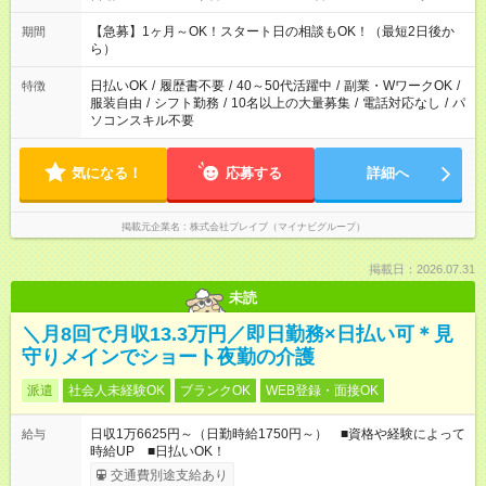
短 10:00～15:00 上記はあくまで一例です。 「夕方までには帰宅
しておきたい」 「朝はゆっくりのスタートがいい」 「お昼の時
【急募】1ヶ月～OK！スタート日の相談もOK！（最短2日後か
期間
間を有効に使いたい」 など、ご希望があれば教えてください
ら）
ね。
日払いOK
/
履歴書不要
/
40～50代活躍中
/
副業・WワークOK
/
特徴
服装自由
/
シフト勤務
/
10名以上の大量募集
/
電話対応なし
/
パ
ソコンスキル不要
気になる！
応募する
詳細へ
掲載元企業名
株式会社ブレイブ（マイナビグループ）
掲載日：2026.07.31
未読
＼月8回で月収13.3万円／即日勤務×日払い可＊見
守りメインでショート夜勤の介護
派遣
社会人未経験OK
ブランクOK
WEB登録・面接OK
日収1万6625円～（日勤時給1750円～） ■資格や経験によって
給与
時給UP ■日払いOK！
交通費別途支給あり