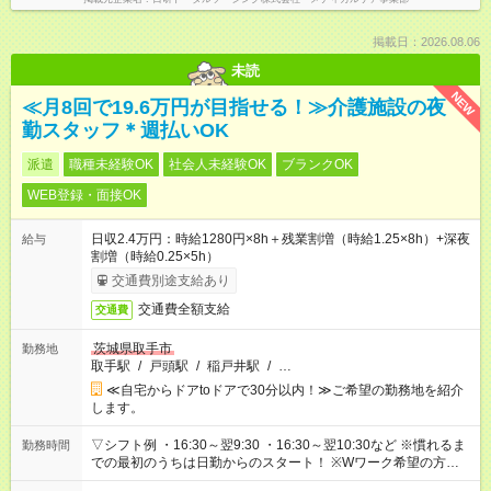
掲載日：2026.08.06
未読
NEW
≪月8回で19.6万円が目指せる！≫介護施設の夜
勤スタッフ＊週払いOK
派遣
職種未経験OK
社会人未経験OK
ブランクOK
WEB登録・面接OK
日収2.4万円：時給1280円×8h＋残業割増（時給1.25×8h）+深夜
給与
割増（時給0.25×5h）
交通費別途支給あり
交通費全額支給
交通費
茨城県取手市
勤務地
取手駅
/
戸頭駅
/
稲戸井駅
/
…
≪自宅からドアtoドアで30分以内！≫ご希望の勤務地を紹介
します。
▽シフト例 ・16:30～翌9:30 ・16:30～翌10:30など ※慣れるま
勤務時間
での最初のうちは日勤からのスタート！ ※Wワーク希望の方へ
複数就業の場合は、合計40時間以内。