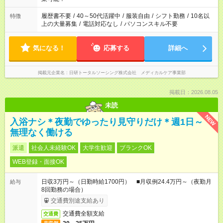
履歴書不要
/
40～50代活躍中
/
服装自由
/
シフト勤務
/
10名以
特徴
上の大量募集
/
電話対応なし
/
パソコンスキル不要
気になる！
応募する
詳細へ
掲載元企業名
日研トータルソーシング株式会社 メディカルケア事業部
掲載日：2026.08.05
未読
NEW
入浴ナシ＊夜勤でゆったり見守りだけ＊週1日～
無理なく働ける
派遣
社会人未経験OK
大学生歓迎
ブランクOK
WEB登録・面接OK
日収3万円～（日勤時給1700円） ■月収例24.4万円～（夜勤月
給与
8回勤務の場合）
交通費別途支給あり
交通費全額支給
交通費