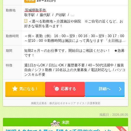
20～25万円
月収例
茨城県取手市
勤務地
取手駅
/
藤代駅
/
戸頭駅
/
…
＜選べる勤務地＞介護施設や病院 ※ご自宅の近くなど、お
好きな場所を選べます！
＜例＞ 夜勤（例） 16：00～翌9：00 16：30～翌9：30 17：00
勤務時間
～翌10：00 ※勤務時間は施設によって異なります 「土日祝は休
みたい」 「しっかり稼ぎたい」 「もう少し遅い時間から始めた
い」など ご希望にあったお仕事をご案内いたします。 ※未経験
短期2ヵ月～のお仕事です。開始日はご相談ください！ ★急募
期間
の方の場合は1～2ヶ月間は日中での仕事を経験いただき、 お
です！
仕事に慣れてからの夜勤になります。 ★家庭の都合でお休みが
必要な場合も遠慮なくご相談ください。
週1日からOK
/
日払いOK
/
履歴書不要
/
40～50代活躍中
/
服装
特徴
自由
/
シフト勤務
/
10名以上の大量募集
/
電話対応なし
/
パソコ
ンスキル不要
気になる！
応募する
詳細へ
掲載元企業名
株式会社ネオキャリア ナイス！介護事業部
掲載日：2026.08.05
未読
NEW