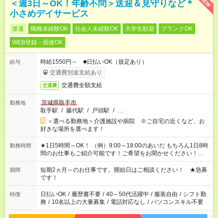
NEW
＜週3日～OK！年齢不問＞送迎＆見守りなど＊
小さめデイサービス
派遣
職種未経験OK
社会人未経験OK
大学生歓迎
ブランクOK
WEB登録・面接OK
時給1550円～ ■日払いOK（規定あり）
給与
交通費別途支給あり
交通費全額支給
交通費
茨城県取手市
勤務地
取手駅
/
藤代駅
/
戸頭駅
/
…
＜選べる勤務地＞介護施設や病院 ※ご自宅の近くなど、お
好きな場所を選べます！
★1日5時間～OK！ （例）9:00～18:00のあいだ もちろん1日8時
勤務時間
間のお仕事もご紹介可能です！ご希望をお聞かせください！★家
庭の都合でお休みが必要な場合も遠慮なくご相談ください。 ※
週最低15時間以上の勤務が必要です
短期2ヵ月～のお仕事です。開始日はご相談ください！ ★急募
期間
です！
日払いOK
/
履歴書不要
/
40～50代活躍中
/
服装自由
/
シフト勤
特徴
務
/
10名以上の大量募集
/
電話対応なし
/
パソコンスキル不要