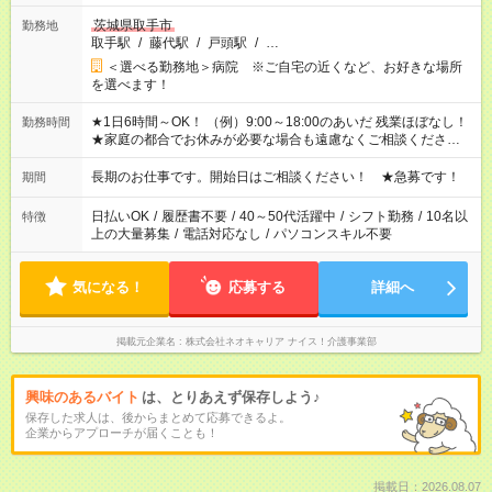
茨城県取手市
勤務地
取手駅
/
藤代駅
/
戸頭駅
/
…
＜選べる勤務地＞病院 ※ご自宅の近くなど、お好きな場所
を選べます！
★1日6時間～OK！ （例）9:00～18:00のあいだ 残業ほぼなし！
勤務時間
★家庭の都合でお休みが必要な場合も遠慮なくご相談ください。
※シフトはご希望に合わせて調整可能です。 その他、 ＊週4日・
1日7時間 ＊日勤のみ ＊土日休み ＊午前だけ・午後だけ ＊平日
長期のお仕事です。開始日はご相談ください！ ★急募です！
期間
のみ・土日のみ ＊Wワークや扶養内 など、いろんなシフトのお
仕事をご紹介できます！ 登録の際に、あなたのご希望をお聞か
日払いOK
/
履歴書不要
/
40～50代活躍中
/
シフト勤務
/
10名以
特徴
せください。
上の大量募集
/
電話対応なし
/
パソコンスキル不要
気になる！
応募する
詳細へ
掲載元企業名
株式会社ネオキャリア ナイス！介護事業部
興味のあるバイト
は、とりあえず保存しよう♪
保存した求人は、後からまとめて応募できるよ。
企業からアプローチが届くことも！
掲載日：2026.08.07