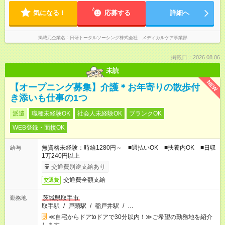
気になる！
応募する
詳細へ
掲載元企業名
日研トータルソーシング株式会社 メディカルケア事業部
掲載日：2026.08.06
未読
NEW
【オープニング募集】介護＊お年寄りの散歩付
き添いも仕事の1つ
派遣
職種未経験OK
社会人未経験OK
ブランクOK
WEB登録・面接OK
無資格未経験：時給1280円～ ■週払いOK ■扶養内OK ■日収
給与
1万240円以上
交通費別途支給あり
交通費全額支給
交通費
茨城県取手市
勤務地
取手駅
/
戸頭駅
/
稲戸井駅
/
…
≪自宅からドアtoドアで30分以内！≫ご希望の勤務地を紹介