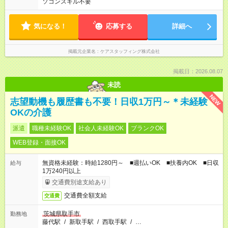
ソコンスキル不要
気になる！
応募する
詳細へ
掲載元企業名
ケアスタッフィング株式会社
掲載日：2026.08.07
未読
NEW
志望動機も履歴書も不要！日収1万円～＊未経験
OKの介護
派遣
職種未経験OK
社会人未経験OK
ブランクOK
WEB登録・面接OK
無資格未経験：時給1280円～ ■週払いOK ■扶養内OK ■日収
給与
1万240円以上
交通費別途支給あり
交通費全額支給
交通費
茨城県取手市
勤務地
藤代駅
/
新取手駅
/
西取手駅
/
…