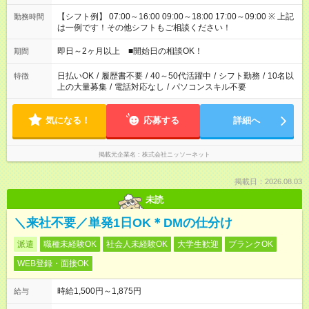
【シフト例】 07:00～16:00 09:00～18:00 17:00～09:00 ※ 上記
勤務時間
は一例です！その他シフトもご相談ください！
即日～2ヶ月以上 ■開始日の相談OK！
期間
日払いOK
/
履歴書不要
/
40～50代活躍中
/
シフト勤務
/
10名以
特徴
上の大量募集
/
電話対応なし
/
パソコンスキル不要
気になる！
応募する
詳細へ
掲載元企業名
株式会社ニッソーネット
掲載日：2026.08.03
未読
＼来社不要／単発1日OK＊DMの仕分け
派遣
職種未経験OK
社会人未経験OK
大学生歓迎
ブランクOK
WEB登録・面接OK
時給1,500円～1,875円
給与