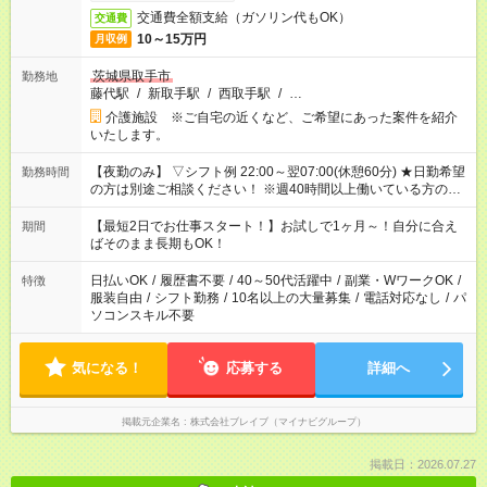
交通費全額支給（ガソリン代もOK）
交通費
10～15万円
月収例
茨城県取手市
勤務地
藤代駅
/
新取手駅
/
西取手駅
/
…
介護施設 ※ご自宅の近くなど、ご希望にあった案件を紹介
いたします。
【夜勤のみ】 ▽シフト例 22:00～翌07:00(休憩60分) ★日勤希望
勤務時間
の方は別途ご相談ください！ ※週40時間以上働いている方のW
ワークはNG
【最短2日でお仕事スタート！】お試しで1ヶ月～！自分に合え
期間
ばそのまま長期もOK！
日払いOK
/
履歴書不要
/
40～50代活躍中
/
副業・WワークOK
/
特徴
服装自由
/
シフト勤務
/
10名以上の大量募集
/
電話対応なし
/
パ
ソコンスキル不要
気になる！
応募する
詳細へ
掲載元企業名
株式会社ブレイブ（マイナビグループ）
掲載日：2026.07.27