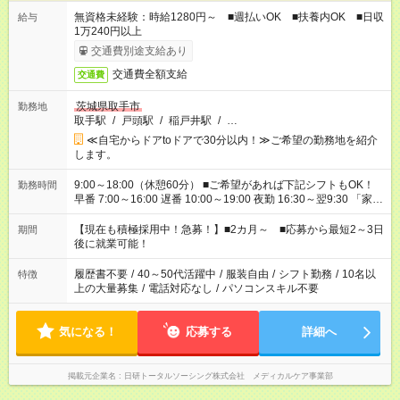
無資格未経験：時給1280円～ ■週払いOK ■扶養内OK ■日収
給与
1万240円以上
交通費別途支給あり
交通費全額支給
交通費
茨城県取手市
勤務地
取手駅
/
戸頭駅
/
稲戸井駅
/
…
≪自宅からドアtoドアで30分以内！≫ご希望の勤務地を紹介
します。
9:00～18:00（休憩60分） ■ご希望があれば下記シフトもOK！
勤務時間
早番 7:00～16:00 遅番 10:00～19:00 夜勤 16:30～翌9:30 「家族
と休みを合わせたい」 「余裕を持って夕飯の準備がしたい」
「できれば残業はしたくない」 など、ご希望を教えてください
【現在も積極採用中！急募！】■2カ月～ ■応募から最短2～3日
期間
ね。 ※Wワーク希望の方へ 今ご覧のお仕事で希望する勤務時間
後に就業可能！
と、もう1つのお仕事の勤務時間。 合計で週40時間を超える場
合は応募できません。
履歴書不要
/
40～50代活躍中
/
服装自由
/
シフト勤務
/
10名以
特徴
上の大量募集
/
電話対応なし
/
パソコンスキル不要
気になる！
応募する
詳細へ
掲載元企業名
日研トータルソーシング株式会社 メディカルケア事業部