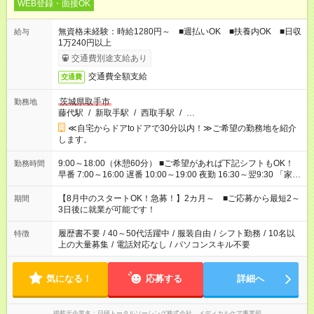
WEB登録・面接OK
無資格未経験：時給1280円～ ■週払いOK ■扶養内OK ■日収
給与
1万240円以上
交通費別途支給あり
交通費全額支給
交通費
茨城県取手市
勤務地
藤代駅
/
新取手駅
/
西取手駅
/
…
≪自宅からドアtoドアで30分以内！≫ご希望の勤務地を紹介
します。
9:00～18:00（休憩60分） ■ご希望があれば下記シフトもOK！
勤務時間
早番 7:00～16:00 遅番 10:00～19:00 夜勤 16:30～翌9:30 「家族
と休みを合わせたい」 「余裕を持って夕飯の準備がしたい」
「できれば残業はしたくない」 など、ご希望を教えてください
【8月中のスタートOK！急募！】2カ月～ ■ご応募から最短2～
期間
ね。 ※Wワーク希望の方へ 今ご覧のお仕事で希望する勤務時間
3日後に就業が可能です！
と、もう1つのお仕事の勤務時間。 合計で週40時間を超える場
合は応募できません。
履歴書不要
/
40～50代活躍中
/
服装自由
/
シフト勤務
/
10名以
特徴
上の大量募集
/
電話対応なし
/
パソコンスキル不要
気になる！
応募する
詳細へ
掲載元企業名
日研トータルソーシング株式会社 メディカルケア事業部