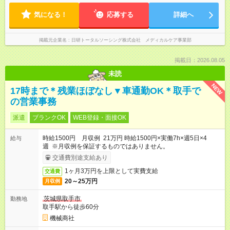
気になる！
応募する
詳細へ
掲載元企業名
日研トータルソーシング株式会社 メディカルケア事業部
掲載日：2026.08.05
未読
NEW
17時まで＊残業ほぼなし▼車通勤OK＊取手で
の営業事務
派遣
ブランクOK
WEB登録・面接OK
時給1500円 月収例 21万円 時給1500円×実働7h×週5日×4
給与
週 ※月収例を保証するものではありません。
交通費別途支給あり
1ヶ月3万円を上限として実費支給
交通費
20～25万円
月収例
茨城県取手市
勤務地
取手駅から徒歩60分
機械商社