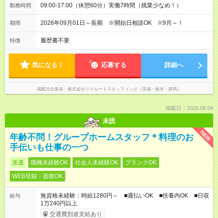
09:00-17:00（休憩60分）実働7時間（残業少なめ！）
勤務時間
2026年09月01日～長期 ※開始日相談OK ※9月～！
期間
履歴書不要
特徴
気になる！
応募する
詳細へ
掲載元企業名
株式会社リクルートスタッフィング（茨城・栃木・群馬）
掲載日：2026.08.04
未読
NEW
年齢不問！グループホームスタッフ＊料理のお
手伝いも仕事の一つ
派遣
職種未経験OK
社会人未経験OK
ブランクOK
WEB登録・面接OK
無資格未経験：時給1280円～ ■週払いOK ■扶養内OK ■日収
給与
1万240円以上
交通費別途支給あり