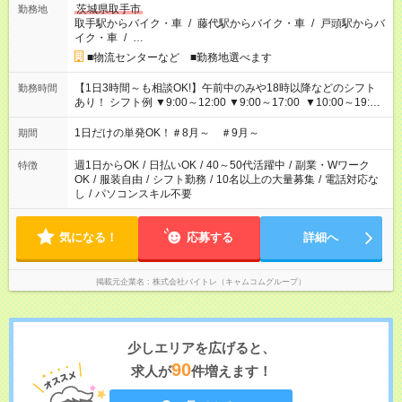
茨城県取手市
勤務地
取手駅からバイク・車
/
藤代駅からバイク・車
/
戸頭駅からバ
イク・車
/
…
■物流センターなど ■勤務地選べます
【1日3時間～も相談OK!】午前中のみや18時以降などのシフト
勤務時間
あり！ シフト例 ▼9:00～12:00 ▼9:00～17:00 ▼10:00～19:00
▼18:00～21:00
1日だけの単発OK！＃8月～ ＃9月～
期間
週1日からOK
/
日払いOK
/
40～50代活躍中
/
副業・Wワーク
特徴
OK
/
服装自由
/
シフト勤務
/
10名以上の大量募集
/
電話対応な
し
/
パソコンスキル不要
気になる！
応募する
詳細へ
掲載元企業名
株式会社バイトレ（キャムコムグループ）
少しエリアを広げると、
90
求人が
件増えます！