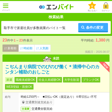
0
メニュー
気になる！
ログイン
検索結果
条件の変更
取手市で派遣社員が多数就業のバイト一覧
23
1,380
件中
1
～
23
件表示
平均時給:
円
新着順
時給順
人気順
掲載日：2026.08.07
未読
NEW
こぢんまり病院でのびのび働く＊清掃中心のカ
ンタン補助のおしごと
派遣
職種未経験OK
社会人未経験OK
大学生歓迎
ブランクOK
WEB登録・面接OK
時給1250円～ ■日払いOK（規定あり）※即日払い不可
給与
交通費別途支給あり
交通費全額支給
交通費