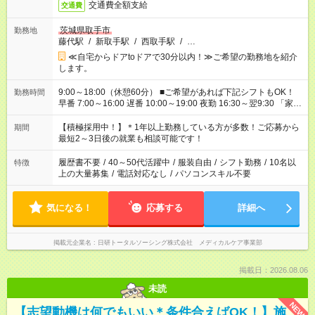
交通費全額支給
交通費
茨城県取手市
勤務地
藤代駅
/
新取手駅
/
西取手駅
/
…
≪自宅からドアtoドアで30分以内！≫ご希望の勤務地を紹介
します。
9:00～18:00（休憩60分） ■ご希望があれば下記シフトもOK！
勤務時間
早番 7:00～16:00 遅番 10:00～19:00 夜勤 16:30～翌9:30 「家族
と休みを合わせたい」 「余裕を持って夕飯の準備がしたい」
「できれば残業はしたくない」 など、ご希望を教えてください
【積極採用中！】＊1年以上勤務している方が多数！ご応募から
期間
ね。 ※Wワーク希望の方へ 今ご覧のお仕事で希望する勤務時間
最短2～3日後の就業も相談可能です！
と、もう1つのお仕事の勤務時間が 合計で週40時間を超える場
合は応募できません。
履歴書不要
/
40～50代活躍中
/
服装自由
/
シフト勤務
/
10名以
特徴
上の大量募集
/
電話対応なし
/
パソコンスキル不要
気になる！
応募する
詳細へ
掲載元企業名
日研トータルソーシング株式会社 メディカルケア事業部
掲載日：2026.08.06
未読
NEW
【志望動機は何でもいい＊条件合えばOK！】施