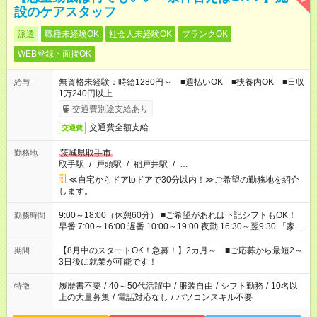
設のケアスタッフ
派遣
職種未経験OK
社会人未経験OK
ブランクOK
WEB登録・面接OK
無資格未経験：時給1280円～ ■週払いOK ■扶養内OK ■日収
給与
1万240円以上
交通費別途支給あり
交通費全額支給
交通費
茨城県取手市
勤務地
取手駅
/
戸頭駅
/
稲戸井駅
/
…
≪自宅からドアtoドアで30分以内！≫ご希望の勤務地を紹介
します。
9:00～18:00（休憩60分） ■ご希望があれば下記シフトもOK！
勤務時間
早番 7:00～16:00 遅番 10:00～19:00 夜勤 16:30～翌9:30 「家族
と休みを合わせたい」 「余裕を持って夕飯の準備がしたい」
「できれば残業はしたくない」 など、ご希望を教えてください
【8月中のスタートOK！急募！】2カ月～ ■ご応募から最短2～
期間
ね。 ※Wワーク希望の方へ 今ご覧のお仕事で希望する勤務時間
3日後に就業が可能です！
と、もう1つのお仕事の勤務時間。 合計で週40時間を超える場
合は応募できません。
履歴書不要
/
40～50代活躍中
/
服装自由
/
シフト勤務
/
10名以
特徴
上の大量募集
/
電話対応なし
/
パソコンスキル不要