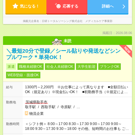
気になる！
応募する
詳細へ
掲載元企業名
日研トータルソーシング株式会社 メディカルケア事業部
掲載日：2026.08.06
未読
NEW
＼最短20分で登録／シール貼りや発送などシン
プルワーク＊単発OK！
派遣
職種未経験OK
社会人未経験OK
大学生歓迎
ブランクOK
WEB登録・面接OK
1300円～2,200円 ※お仕事によって異なります ■全額日払い
給与
OK（規定あり）※現金払いOK！ ■初勤務手当（※規定によ
る）
茨城県取手市
勤務地
取手駅
/
西取手駅
/
寺原駅
/
…
物流企業
＜シフト例＞ 8:00～17:00 8:30～17:30 9:00～17:00 9:00～
勤務時間
18:00 9:30～17:30 9:30～18:00 その他、短時間のお仕事も ご希
望をお聞かせください！