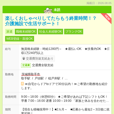
掲載日：2026.08.05
未読
NEW
楽しくおしゃべりしてたらもう終業時間！？
介護施設で生活サポート！
派遣
職種未経験OK
社会人未経験OK
ブランクOK
WEB登録・面接OK
無資格未経験：時給1280円～ ★週払いOK ★扶養内OK ★日
給与
収1万240円以上
交通費別途支給あり
交通費全額支給
交通費
茨城県取手市
勤務地
取手駅
/
戸頭駅
/
稲戸井駅
/
…
≪自宅からドアtoドアで30分以内！≫ご希望の勤務地を紹介
します。
9:00～18:00（休憩60分） ★ご希望があれば下記シフトもOK！
勤務時間
早番 7:00～16:00 遅番 10:00～19:00 「家族と休みを合わせた
い」 「余裕を持って夕飯の準備がしたい」 「できれば残業はし
たくない」 など、ご希望を教えてくださいね。 ※Wワーク希望
【現在も積極採用中！】■2カ月～ ■応募から最短2～3日後に就
期間
の方へ 複数就業の場合は、合計40時間以内。
業可能！