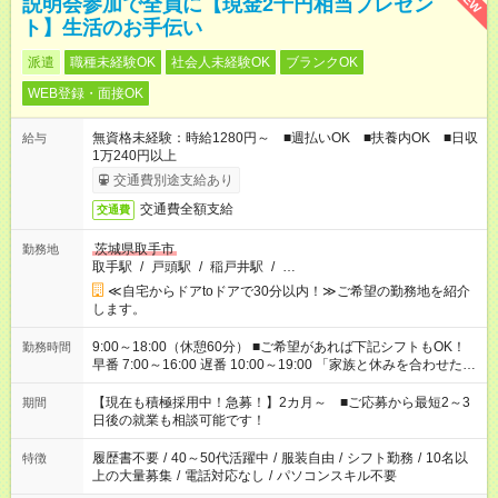
説明会参加で全員に【現金2千円相当プレゼン
ト】生活のお手伝い
派遣
職種未経験OK
社会人未経験OK
ブランクOK
WEB登録・面接OK
無資格未経験：時給1280円～ ■週払いOK ■扶養内OK ■日収
給与
1万240円以上
交通費別途支給あり
交通費全額支給
交通費
茨城県取手市
勤務地
取手駅
/
戸頭駅
/
稲戸井駅
/
…
≪自宅からドアtoドアで30分以内！≫ご希望の勤務地を紹介
します。
9:00～18:00（休憩60分） ■ご希望があれば下記シフトもOK！
勤務時間
早番 7:00～16:00 遅番 10:00～19:00 「家族と休みを合わせた
い」 「余裕を持って夕飯の準備がしたい」 「できれば残業はし
たくない」 など、ご希望を教えてくださいね。 ※Wワーク希望
【現在も積極採用中！急募！】2カ月～ ■ご応募から最短2～3
期間
の方へ 今ご覧のお仕事で希望する勤務時間と、もう1つのお仕事
日後の就業も相談可能です！
の勤務時間。 合計で週40時間を超える場合は応募できません。
履歴書不要
/
40～50代活躍中
/
服装自由
/
シフト勤務
/
10名以
特徴
上の大量募集
/
電話対応なし
/
パソコンスキル不要