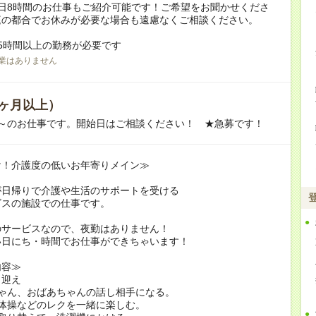
日8時間のお仕事もご紹介可能です！ご希望をお聞かせくださ
庭の都合でお休みが必要な場合も遠慮なくご相談ください。
5時間以上の勤務が必要です
業はありません
ヶ月以上）
月～のお仕事です。開始日はご相談ください！ ★急募です！
け！介護度の低いお年寄りメイン≫
が日帰りで介護や生活のサポートを受ける
ビスの施設での仕事です。
のサービスなので、夜勤はありません！
い日にち・時間でお仕事ができちゃいます！
内容≫
り迎え
ちゃん、おばあちゃんの話し相手になる。
体操などのレクを一緒に楽しむ。