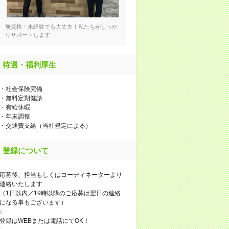
無資格・未経験でも大丈夫！私たちがしっか
りサポートします
待遇・福利厚生
・社会保険完備
・無料定期健診
・有給休暇
・年末調整
・交通費支給（当社規定による）
登録について
応募後、担当もしくはコーディネーターより
連絡いたします
（1日以内／19時以降のご応募は翌日の連絡
になる事もございます）
↓
登録はWEBまたは電話にてOK！