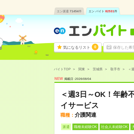
エン派遣
71454
件
エン バイト
82531
件
0
気になるリスト
保存した希
バイトTOP
関東
茨城県
取手市
＜週
NEW
掲載日 :
2026
/
08
/
04
＜週3日～OK！年齢
イサービス
介護関連
職種：
派遣
職種未経験OK
社会人未経験OK