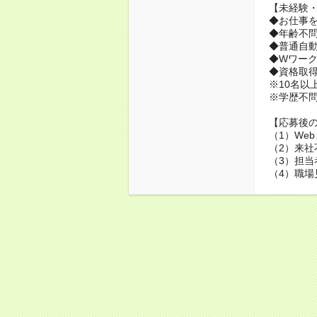
【未経験・
◆お仕事を
◆年齢不
◆普通自動
◆Wワーク
◆資格取
※10名以
※学歴不
【応募後
（1）We
（2）来社
（3）担当
（4）職場