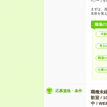
○シーツを
まずは、
名前を覚
職場の
年齢
男女
職場の
仕事の
応募資格・条件
職種未経験
歓迎 / 
中 / 