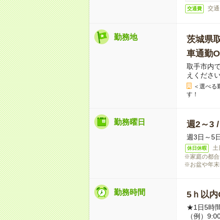
交通
交通費
勤務地
茨城県
車通勤O
取手市内
えくださ
＜選べる
す！
勤務曜日
週2～3 
週3日～5
土
休日休暇
※家庭の都合
※お盆や年末
勤務時間
5ｈ以内O
★1日5時
（例）9:0