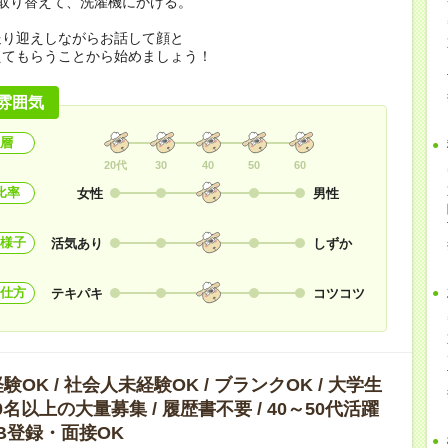
取り替えて、洗濯機にかける。
送り迎えしながらお話して顔と
えてもらうことから始めましょう！
雰囲気
層
20代
30
40
50
60
比率
女性
男性
様子
活気あり
しずか
仕方
テキパキ
コツコツ
OK / 社会人未経験OK / ブランクOK / 大学生
10名以上の大量募集 / 履歴書不要 / 40～50代活躍
WEB登録・面接OK