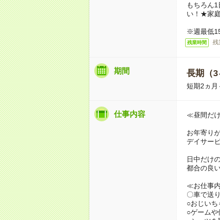
もちろん1
い！★家
※週最低1
残
残業時間
期間
長期（3
短期2ヵ
仕事内容
≪昼間だ
お年寄り
デイサー
日中だけ
都合の良
≪お仕事
〇車で送
○おじい
○ゲームや