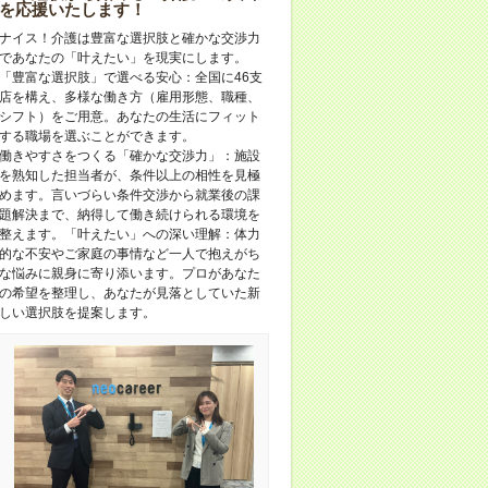
を応援いたします！
ナイス！介護は豊富な選択肢と確かな交渉力
であなたの「叶えたい」を現実にします。
「豊富な選択肢」で選べる安心：全国に46支
店を構え、多様な働き方（雇用形態、職種、
シフト）をご用意。あなたの生活にフィット
する職場を選ぶことができます。
働きやすさをつくる「確かな交渉力」：施設
を熟知した担当者が、条件以上の相性を見極
めます。言いづらい条件交渉から就業後の課
題解決まで、納得して働き続けられる環境を
整えます。「叶えたい」への深い理解：体力
的な不安やご家庭の事情など一人で抱えがち
な悩みに親身に寄り添います。プロがあなた
の希望を整理し、あなたが見落としていた新
しい選択肢を提案します。