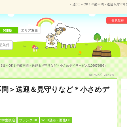
＜週3日～OK！年齢不問＞送迎＆見守りな
会員登録
エリア変更
関東版
望条件
3日～OK！年齢不問＞送迎＆見守りなど＊小さめデイサービス(106678696）
No.NCK柏_26KSW
不問＞送迎＆見守りなど＊小さめデ
大学生歓迎
ブランクOK
WEB登録・面接OK