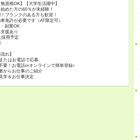
無資格OK】【大学生活躍中】
始めた方の60％が未経験！
問！ブランクのある方も歓迎！
車免許が必要です（AT限定可）
・副業OK
得支援あり
上採用予定
問
の流れ】
bまたはお電話で応募
不要！お電話orオンラインで簡単登録♪
者からお仕事のご紹介
見学＆お仕事決定