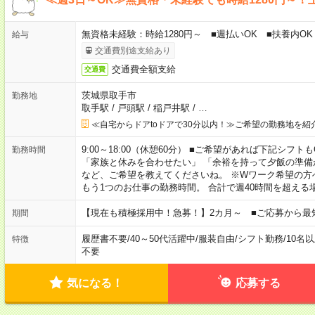
無資格未経験：時給1280円～ ■週払いOK ■扶養内OK
給与
交通費別途支給あり
交通費全額支給
交通費
茨城県取手市
勤務地
取手駅
/
戸頭駅
/
稲戸井駅
/
…
≪自宅からドアtoドアで30分以内！≫ご希望の勤務地を紹
9:00～18:00（休憩60分） ■ご希望があれば下記シフトもOK！ 
勤務時間
「家族と休みを合わせたい」 「余裕を持って夕飯の準備
など、ご希望を教えてくださいね。 ※Wワーク希望の方
もう1つのお仕事の勤務時間。 合計で週40時間を超える
【現在も積極採用中！急募！】2カ月～ ■ご応募から最
期間
履歴書不要
/
40～50代活躍中
/
服装自由
/
シフト勤務
/
10名
特徴
不要
気になる！
応募する