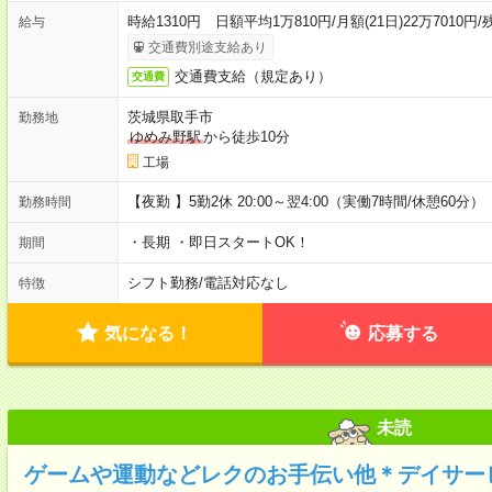
時給1310円 日額平均1万810円/月額(21日)22万7010円/
給与
交通費別途支給あり
交通費支給（規定あり）
交通費
茨城県取手市
勤務地
ゆめみ野駅
から徒歩10分
工場
【夜勤 】5勤2休 20:00～翌4:00（実働7時間/休憩60分）
勤務時間
・長期 ・即日スタートOK！
期間
シフト勤務
/
電話対応なし
特徴
気になる！
応募する
未読
ゲームや運動などレクのお手伝い他＊デイサー