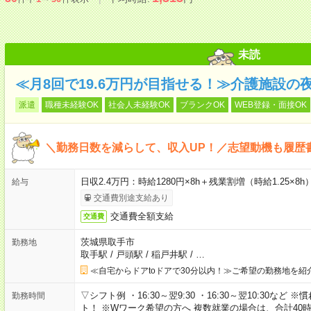
未読
≪月8回で19.6万円が目指せる！≫介護施設の
派遣
職種未経験OK
社会人未経験OK
ブランクOK
WEB登録・面接OK
＼勤務日数を減らして、収入UP！／志望動機も履歴
日収2.4万円：時給1280円×8h＋残業割増（時給1.25×8h
給与
交通費別途支給あり
交通費全額支給
交通費
茨城県取手市
勤務地
取手駅
/
戸頭駅
/
稲戸井駅
/
…
≪自宅からドアtoドアで30分以内！≫ご希望の勤務地を紹
▽シフト例 ・16:30～翌9:30 ・16:30～翌10:30
勤務時間
ト！ ※Wワーク希望の方へ 複数就業の場合は、合計40