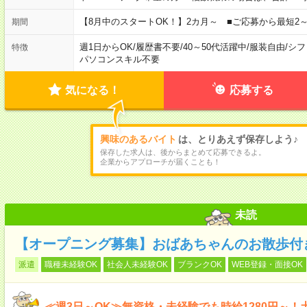
【8月中のスタートOK！】2カ月～ ■ご応募から最短2
期間
週1日からOK
/
履歴書不要
/
40～50代活躍中
/
服装自由
/
シフ
特徴
パソコンスキル不要
気になる！
応募する
興味のあるバイト
は、とりあえず保存しよう♪
保存した求人は、後からまとめて応募できるよ。
企業からアプローチが届くことも！
未読
【オープニング募集】おばあちゃんのお散歩付
派遣
職種未経験OK
社会人未経験OK
ブランクOK
WEB登録・面接OK
≪週3日～OK≫無資格・未経験でも時給1280円～！