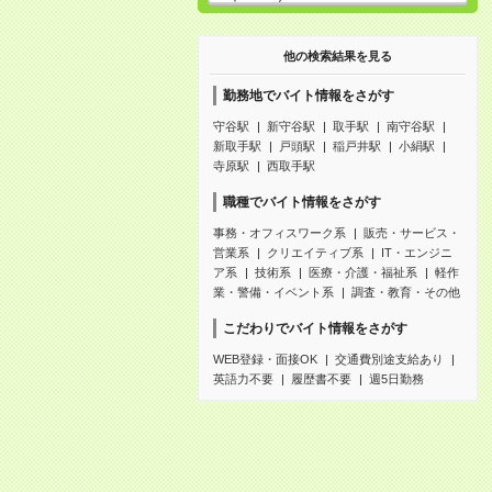
他の検索結果を見る
勤務地でバイト情報をさがす
守谷駅
新守谷駅
取手駅
南守谷駅
新取手駅
戸頭駅
稲戸井駅
小絹駅
寺原駅
西取手駅
職種でバイト情報をさがす
事務・オフィスワーク系
販売・サービス・
営業系
クリエイティブ系
IT・エンジニ
ア系
技術系
医療・介護・福祉系
軽作
業・警備・イベント系
調査・教育・その他
こだわりでバイト情報をさがす
WEB登録・面接OK
交通費別途支給あり
英語力不要
履歴書不要
週5日勤務