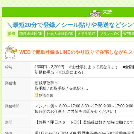
未読
＼最短20分で登録／シール貼りや発送などシン
派遣
職種未経験OK
社会人未経験OK
大学生歓迎
ブランクOK
WEB
WEBで簡単登録＆LINEのやり取りで在宅しながら
1300円～2,200円 ※お仕事によって異なります ■全
給与
初勤務手当（※規定による）
茨城県取手市
勤務地
取手駅
/
西取手駅
/
寺原駅
/
…
物流企業
＜シフト例＞ 8:00～17:00 8:30～17:30 9:00～17:00 9:00
勤務時間
短時間のお仕事も ご希望をお聞かせください！
【急募＊即日スタートOK】登録後は好きな時に働けま
期間
週1日からOK
/
日払いOK
/
履歴書不要
/
40～50代活躍中
/
副
特徴