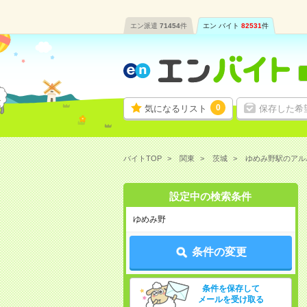
エン派遣
71454
件
エン バイト
82531
件
0
気になるリスト
保存した希
バイトTOP
関東
茨城
ゆめみ野駅のアル
設定中の検索条件
ゆめみ野
条件の変更
条件を保存して
メールを受け取る