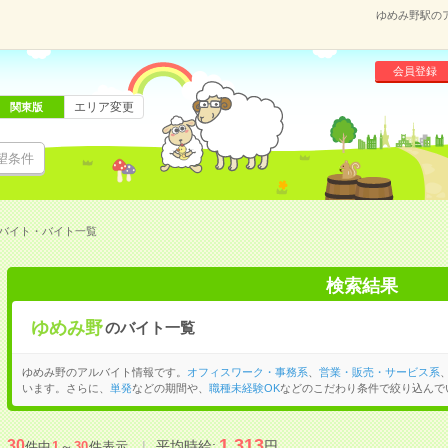
ゆめみ野駅の
会員登録
エリア変更
関東版
望条件
バイト・バイト一覧
検索結果
ゆめみ野
のバイト一覧
ゆめみ野のアルバイト情報です。
オフィスワーク・事務系
、
営業・販売・サービス系
います。さらに、
単発
などの期間や、
職種未経験OK
などのこだわり条件で絞り込んで
1,313
30
平均時給:
円
件中
1
～
30
件表示