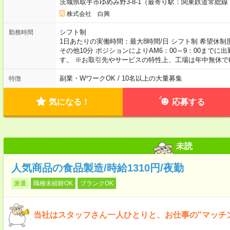
茨城県取手市ゆめみ野3-8-1（最寄り駅：関東鉄道常総
株式会社 白興
シフト制
勤務時間
1日あたりの実働時間：最大8時間/日 シフト制 希望休制
その他10分 ポジションによりAM6：00～9：00まで
す。 ※お取引先やサービスの特性上、工場は年中無休で
副業・WワークOK / 10名以上の大量募集
特徴
気になる！
応募する
未読
人気商品の食品製造/時給1310円/夜勤
派遣
職種未経験OK
ブランクOK
当社はスタッフさん一人ひとりと、お仕事の"マッチ