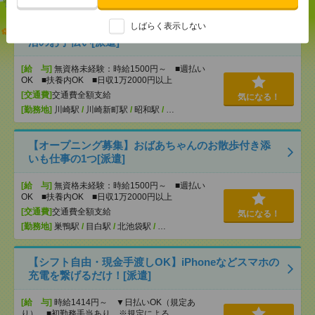
しばらく表示しない
説明会参加で全員に【現金2千円相当プレゼント】生
活のお手伝い[派遣]
[給 与]
無資格未経験：時給1500円～ ■週払い
OK ■扶養内OK ■日収1万2000円以上
[交通費]
交通費全額支給
気になる！
[勤務地]
川崎駅
/
川崎新町駅
/
昭和駅
/
…
【オープニング募集】おばあちゃんのお散歩付き添
いも仕事の1つ[派遣]
[給 与]
無資格未経験：時給1500円～ ■週払い
OK ■扶養内OK ■日収1万2000円以上
[交通費]
交通費全額支給
気になる！
[勤務地]
巣鴨駅
/
目白駅
/
北池袋駅
/
…
【シフト自由・現金手渡しOK】iPhoneなどスマホの
充電を繋げるだけ！[派遣]
[給 与]
時給1414円～ ▼日払いOK（規定あ
り） ■初勤務手当あり ※規定による