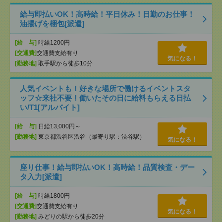
給与即払いOK！高時給！平日休み！日勤のお仕事！
油揚げを梱包[派遣]
[給 与]
時給1200円
[交通費]
交通費支給有り
気になる！
[勤務地]
取手駅から徒歩10分
人気イベントも！好きな場所で働けるイベントスタ
ッフ☆来社不要！働いたその日に給料もらえる日払
い/T1[アルバイト]
[給 与]
日給13,000円～
[勤務地]
東京都渋谷区渋谷（最寄り駅：渋谷駅）
気になる！
座り仕事！給与即払いOK！高時給！品質検査・デー
タ入力[派遣]
[給 与]
時給1800円
[交通費]
交通費支給有り
気になる！
[勤務地]
みどりの駅から徒歩20分