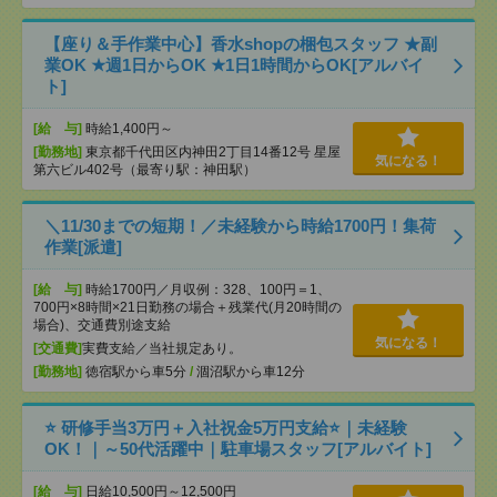
【座り＆手作業中心】香水shopの梱包スタッフ ★副
業OK ★週1日からOK ★1日1時間からOK[アルバイ
ト]
[給 与]
時給1,400円～
[勤務地]
東京都千代田区内神田2丁目14番12号 星屋
気になる！
第六ビル402号（最寄り駅：神田駅）
＼11/30までの短期！／未経験から時給1700円！集荷
作業[派遣]
[給 与]
時給1700円／月収例：328、100円＝1、
700円×8時間×21日勤務の場合＋残業代(月20時間の
場合)、交通費別途支給
気になる！
[交通費]
実費支給／当社規定あり。
[勤務地]
徳宿駅から車5分
/
涸沼駅から車12分
⭐ 研修手当3万円＋入社祝金5万円支給⭐｜未経験
OK！｜～50代活躍中｜駐車場スタッフ[アルバイト]
[給 与]
日給10,500円～12,500円