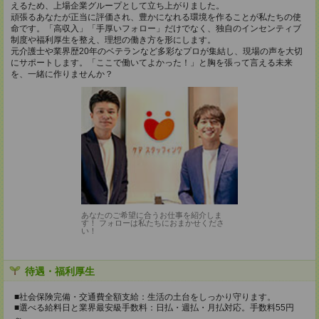
えるため、上場企業グループとして立ち上がりました。
頑張るあなたが正当に評価され、豊かになれる環境を作ることが私たちの使
命です。「高収入」「手厚いフォロー」だけでなく、独自のインセンティブ
制度や福利厚生を整え、理想の働き方を形にします。
元介護士や業界歴20年のベテランなど多彩なプロが集結し、現場の声を大切
にサポートします。「ここで働いてよかった！」と胸を張って言える未来
を、一緒に作りませんか？
あなたのご希望に合うお仕事を紹介しま
す！ フォローは私たちにおまかせくださ
い！
待遇・福利厚生
■社会保険完備・交通費全額支給：生活の土台をしっかり守ります。
■選べる給料日と業界最安級手数料：日払・週払・月払対応。手数料55円
～。