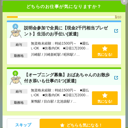
×
どちらのお仕事が気になりますか？
1
/10
説明会参加で全員に【現金2千円相当プレゼ
応募ページへ
ント】生活のお手伝い[派遣]
無資格未経験：時給1500円～ ■週払
給与
気になる！
いOK ■扶養内OK ■日収1万2000円
電話応募
以上
川崎駅 / 川崎新町駅 / 昭和駅 / …
気になる!
勤務地
メール
LINE
で送る
で送る
【オープニング募集】おばあちゃんのお散歩
付き添いも仕事の1つ[派遣]
シェア
ツイート
ブックマーク
無資格未経験：時給1500円～ ■週払
給与
いOK ■扶養内OK ■日収1万2000円
以上
巣鴨駅 / 目白駅 / 北池袋駅 / …
気になる!
勤務地
あなたの閲覧履歴からの
おすすめ
スキップ
どちらも気になる！