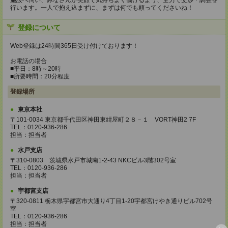
施設へ伺い、みなさんが笑顔で気持ちよく働けるよう、全力で交渉・調整を
行います。一人で抱え込まずに、まずは何でも頼ってくださいね！
登録について
Web登録は24時間365日受け付けております！
お電話の場合
■平日：8時～20時
■所要時間：20分程度
登録場所
東京本社
〒101-0034 東京都千代田区神田東紺屋町２８－１ VORT神田2 7F
TEL：0120-936-286
担当：担当者
水戸支店
〒310-0803 茨城県水戸市城南1-2-43 NKCビル3階302号室
TEL：0120-936-286
担当：担当者
宇都宮支店
〒320-0811 栃木県宇都宮市大通り4丁目1-20宇都宮けやき通りビル702号
室
TEL：0120-936-286
担当：担当者