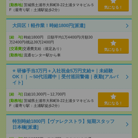
[勤務地]
茨城県土浦市大和町8-22土浦タマキビル５
気になる！
F（最寄り駅：土浦駅徒歩2分）
大田区！軽作業！時給1800円[派遣]
[給 与]
時給1800円 日額平均1万4400円/月額30
万2400円/残込39万2400円
[交通費]
交通費支給（規定あり）
気になる！
[勤務地]
流通センター駅から車
⭐ 研修手当3万円＋入社祝金5万円支給⭐｜未経験
OK！｜～50代活躍中｜受付巡回警備｜夜勤[アルバ
イト]
[給 与]
日給10,300円～12,700円
[勤務地]
茨城県土浦市大和町8-22土浦タマキビル５
気になる！
F（最寄り駅：土浦駅徒歩2分）
特別時給1800円【ヴァレクストラ】短期スタッフ
日本橋[派遣]