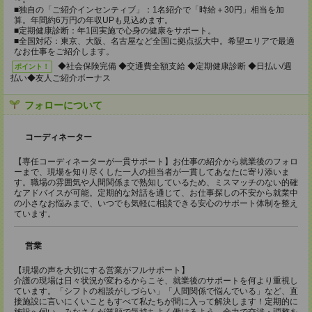
■独自の「ご紹介インセンティブ」：1名紹介で「時給＋30円」相当を加
算。年間約6万円の年収UPも見込めます。
■定期健康診断：年1回実施で心身の健康をサポート。
■全国対応：東京、大阪、名古屋など全国に拠点拡大中。希望エリアで最適
なお仕事をご紹介します。
◆社会保険完備 ◆交通費全額支給 ◆定期健康診断 ◆日払い/週
ポイント！
払い◆友人ご紹介ボーナス
フォローについて
コーディネーター
【専任コーディネーターが一貫サポート】お仕事の紹介から就業後のフォロ
ーまで、現場を知り尽くした一人の担当者が一貫してあなたに寄り添いま
す。職場の雰囲気や人間関係まで熟知しているため、ミスマッチのない的確
なアドバイスが可能。定期的な対話を通じて、お仕事探しの不安から就業中
の小さなお悩みまで、いつでも気軽に相談できる安心のサポート体制を整え
ています。
営業
【現場の声を大切にする営業がフルサポート】
介護の現場は日々状況が変わるからこそ、就業後のサポートを何より重視し
ています。「シフトの相談がしづらい」「人間関係で悩んでいる」など、直
接施設に言いにくいこともすべて私たちが間に入って解決します！定期的に