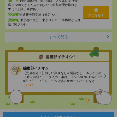
[給 与]
時給1800円 ※ご経験・スキルにより優
遇 スマホでかんたんに前払いで給与が受け取れま
す（※上限、条件あり）
[交通費]
交通費全額支給（規定あり）
気になる！
[勤務地]
東京都中央区 東京メトロ 日本橋駅から直
結（徒歩1分）
すべて見る
編集部イチオシ
【完全在宅！】難しい業務なし＆電話なし！ゆっくりの
11時～時短＊データ入力・事務、＜SEKAI NO OWARI＊
8月15日・16日＞ドーム公演のサポートバイトなど
(8/7UP!)