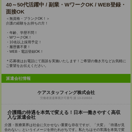
40～50代活躍中 / 副業・WワークOK / WEB登録・
面接OK
＜無資格・ブランクOK！＞
介護の経験をお持ちの方！
・年齢、学歴不問！
・WワークOK！
・10名以上採用予定！
・履歴書不要！
・WEB・電話登録OK！
＊応募後はお電話にて面談を実施いたします！ご希望の働き方などお気軽に
ご要望をお伝えください。
派遣会社情報
ケアスタッフィング株式会社
労働者派遣事業許可番号:派 13-316934
介護職の待遇を本気で変える！日本一働きやすく高収
入な派遣会社
介護・医療業界は社会に欠かせない重要な存在ですが、「大変」「待遇が見
合わない」というイメージを持たれがちです。私たちはその常識を本気で変