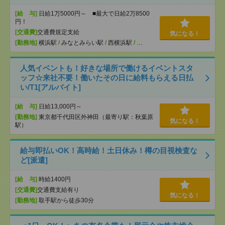
[給 与]
日給1万5000円～ ■最大で日給2万8500
円！
[交通費]
交通費規定支給
気になる！
[勤務地]
横浜駅
/
みなとみらい駅
/
西横浜駅
/
…
人気イベントも！好きな場所で働けるイベントスタ
ッフ☆来社不要！働いたその日に給料もらえる日払
い/T1[アルバイト]
[給 与]
日給13,000円～
[勤務地]
東京都千代田区外神田（最寄り駅：秋葉原
気になる！
駅）
給与即払いOK！高時給！土日休み！樽の目視検査な
ど[派遣]
[給 与]
時給1400円
[交通費]
交通費支給有り
気になる！
[勤務地]
取手駅から徒歩30分