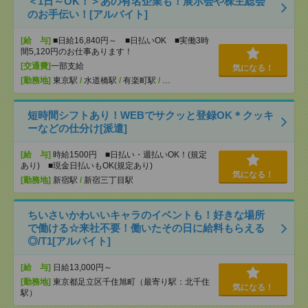
＜1日～OK！＞あの有名企業も！展示会や株主総会
のお手伝い！[アルバイト]
[給 与]
■日給16,840円～ ■日払いOK ■実働3時
間5,120円のお仕事あります！
[交通費]
一部支給
気になる！
[勤務地]
東京駅
/
水道橋駅
/
有楽町駅
/
…
短時間シフトあり！WEBでサクッと登録OK＊クッキ
ーなどの仕分け[派遣]
[給 与]
時給1500円 ■日払い・週払いOK！(規定
あり) ■現金日払いもOK(規定あり)
気になる！
[勤務地]
新宿駅
/
新宿三丁目駅
ちいさいかわいいキャラのイベントも！好きな場所
で働ける☆来社不要！働いたその日に給料もらえる
◎/T1[アルバイト]
[給 与]
日給13,000円～
[勤務地]
東京都足立区千住旭町（最寄り駅：北千住
気になる！
駅）