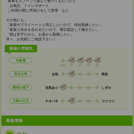
食事をスプーンで運んで食べてもらったり
・お風呂、トイレサポート
ご利用の際に声掛けをして誘導 など
その他にも...
「家庭やプライベートと両立したいので、時短勤務したい」
「家族と休みを合わせたいので、曜日固定して働きたい」
「朝は苦手だから、お昼から勤務したい」
等々、お気軽にご相談下さい！
職場の雰囲気
年齢層
20代
30
40
50
60
男女比率
女性
男性
職場の様子
活気あり
しずか
仕事の仕方
テキパキ
コツコツ
募集情報