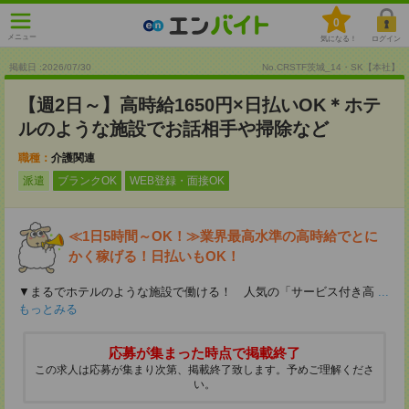
0
メニュー
気になる！
ログイン
掲載日 :2026
/
07
/
30
No.CRSTF茨城_14・SK【本社】
【週2日～】高時給1650円×日払いOK＊ホテ
ルのような施設でお話相手や掃除など
職種：
介護関連
派遣
ブランクOK
WEB登録・面接OK
≪1日5時間～OK！≫業界最高水準の高時給でとに
かく稼げる！日払いもOK！
▼まるでホテルのような施設で働ける！ 人気の「サービス付き高
...
もっとみる
応募が集まった時点で掲載終了
この求人は応募が集まり次第、掲載終了致します。予めご理解くださ
い。