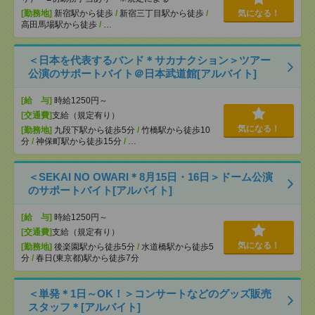
[勤務地]
新宿駅から徒歩
/
新宿三丁目駅から徒歩
/
気になる！
高田馬場駅から徒歩
/
…
＜日本を代表するバンド＊サカナクション＞ツアー
公演のサポートバイト＠日本武道館[アルバイト]
[給 与]
時給1250円～
[交通費]
支給（規定有り）
気になる！
[勤務地]
九段下駅から徒歩5分
/
竹橋駅から徒歩10
分
/
神保町駅から徒歩15分
/
…
＜SEKAI NO OWARI＊8月15日・16日＞ドーム公演
のサポートバイト[アルバイト]
[給 与]
時給1250円～
[交通費]
支給（規定有り）
気になる！
[勤務地]
後楽園駅から徒歩5分
/
水道橋駅から徒歩5
分
/
春日(東京都)駅から徒歩7分
＜単発＊1日～OK！＞コンサートなどのグッズ販売
スタッフ＊[アルバイト]