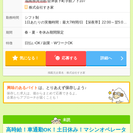
福島県河沼郡
会津坂下町字館ノ下107
株式会社すき家
シフト制
勤務時間
1日あたりの実働時間：最大7時間/日 【深夜帯】22:00～翌5:00
週2日～・1日2h～OK◎ ※22:00から翌5:00までは18歳以上の方
のみ勤務可能です（18歳未満の深夜業務禁止のため） ★深夜で
春・夏・冬休み期間限定
期間
も安心して働けます★ すき家では、ワンオペを禁止していま
す。 必ず、2名以上での勤務を行いますので、安心して働けま
日払いOK / 副業・WワークOK
特徴
す。
気になる！
応募する
詳細へ
掲載元企業名
株式会社すき家
興味のあるバイト
は、とりあえず保存しよう♪
保存した求人は、後からまとめて応募できるよ。
企業からアプローチが届くことも！
未読
高時給！車通勤OK！土日休み！マシンオペレータ