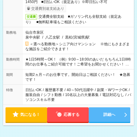
1450円 ■日払いOK（規定あり）※即日払い不可
交通費別途支給あり
交通費全額支給 ■ガソリン代も全額支給（規定あ
交通費
り） ■無料駐車場もご相談ください
仙台市泉区
勤務地
泉中央駅
/
八乙女駅
/
黒松(宮城県)駅
＜選べる勤務地＞シニア向けマンション ※他にもさまざま
な施設をご紹介できます！
★1日5時間～OK！ （例）9:00～18:00のあいだ もちろん1日8時
勤務時間
間のお仕事もご紹介可能です！ご希望をお聞かせください！ ★
家庭の都合でお休みが必要な場合も遠慮なくご相談ください。
※週最低15時間以上の勤務が必要です
短期2ヵ月～のお仕事です。開始日はご相談ください！ ★急募
期間
です！
日払いOK
/
履歴書不要
/
40～50代活躍中
/
副業・WワークOK
/
特徴
服装自由
/
シフト勤務
/
10名以上の大量募集
/
電話対応なし
/
パ
ソコンスキル不要
気になる！
応募する
詳細へ