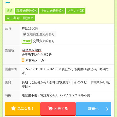
ー
派遣
職種未経験OK
社会人未経験OK
ブランクOK
WEB登録・面接OK
時給1100円
給与
交通費別途支給あり
交通費支給有り
交通費
福島県河沼郡
勤務地
会津坂下駅から車6分
素材系メーカー
8:15～17:15 9:00～16:00 ※表記のうち実働6時間から8時間で
勤務時間
す。
長期【ご応募から1週間以内(最短2日目)のスピード就業が可能】
期間
即日～
履歴書不要
/
電話対応なし
/
パソコンスキル不要
特徴
気になる！
応募する
詳細へ