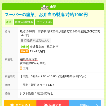
未読
スーパーの総菜、お弁当の製造/時給1090円
派遣
職種未経験OK
ブランクOK
時給1090円 日額平均8720円/月額19万1840円/残込(10H)20万
給与
5470円
交通費別途支給あり
交通費支給（規定あり）
交通費
15～20万円
月収例
福島県河沼郡
勤務地
会津柳津駅から車3分
工場
【日勤】5勤2休 7:00～16:00（実働8時間/休憩60分）
勤務時間
・長期・即日スタートOK！
期間
シフト勤務
/
電話対応なし
特徴
気になる！
応募する
詳細へ