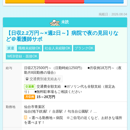
掲載日：2026.08.04
未読
【日収2.2万円～×週2日～】病院で夜の見回りな
ど＠看護師サポ
派遣
職種未経験OK
社会人未経験OK
ブランクOK
WEB登録・面接OK
日収2万2500円～（日勤時給1250円） ■月収例18万円～（夜
給与
勤月8回勤務の場合）
交通費別途支給あり
交通費全額支給 ■ガソリン代も全額支給（規定あ
交通費
り） ■無料駐車場もご相談ください
15～20万円
月収例
仙台市青葉区
勤務地
仙台(地下鉄)駅
/
台原駅
/
勾当台公園駅
/
…
＜選べる勤務地＞病院 ※ご自宅の近くなど、お好きな場所
を選べます！