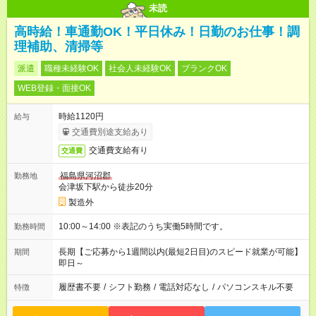
未読
高時給！車通勤OK！平日休み！日勤のお仕事！調
理補助、清掃等
派遣
職種未経験OK
社会人未経験OK
ブランクOK
WEB登録・面接OK
時給1120円
給与
交通費別途支給あり
交通費支給有り
交通費
福島県河沼郡
勤務地
会津坂下駅から徒歩20分
製造外
10:00～14:00 ※表記のうち実働5時間です。
勤務時間
長期【ご応募から1週間以内(最短2日目)のスピード就業が可能】
期間
即日～
履歴書不要
/
シフト勤務
/
電話対応なし
/
パソコンスキル不要
特徴