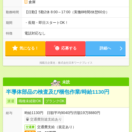
倉庫
【日勤】5勤2休 8:00～17:00（実働8時間/休憩60分）
勤務時間
・長期・即日スタートOK！
期間
電話対応なし
特徴
気になる！
応募する
詳細へ
掲載元企業名
株式会社日本ワークプレイス
未読
半導体部品の検査及び梱包作業/時給1130円
派遣
職種未経験OK
ブランクOK
時給1130円 日額平均9040円/月額19万8880円
給与
交通費別途支給あり
交通費支給（規定あり）
交通費