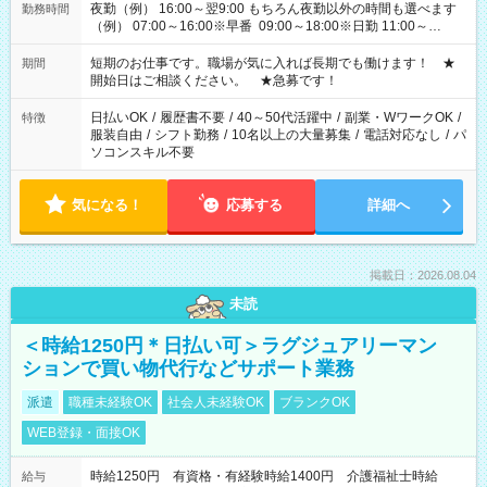
夜勤（例） 16:00～翌9:00 もちろん夜勤以外の時間も選べます
勤務時間
（例） 07:00～16:00※早番 09:00～18:00※日勤 11:00～
20:00※遅番 ※時間は、固定・選べる施設もあるので、ご希望が
あれば調整できます！ ※シフト制。勤務地により実働時間が異
短期のお仕事です。職場が気に入れば長期でも働けます！ ★
期間
なります。★家庭の都合でお休みが必要な場合も遠慮なくご相
開始日はご相談ください。 ★急募です！
談ください。
日払いOK
/
履歴書不要
/
40～50代活躍中
/
副業・WワークOK
/
特徴
服装自由
/
シフト勤務
/
10名以上の大量募集
/
電話対応なし
/
パ
ソコンスキル不要
気になる！
応募する
詳細へ
掲載日：2026.08.04
未読
＜時給1250円＊日払い可＞ラグジュアリーマン
ションで買い物代行などサポート業務
派遣
職種未経験OK
社会人未経験OK
ブランクOK
WEB登録・面接OK
時給1250円 有資格・有経験時給1400円 介護福祉士時給
給与