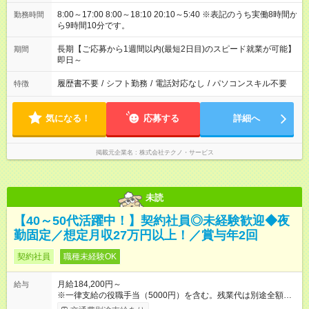
8:00～17:00 8:00～18:10 20:10～5:40 ※表記のうち実働8時間か
勤務時間
ら9時間10分です。
長期【ご応募から1週間以内(最短2日目)のスピード就業が可能】
期間
即日～
履歴書不要
/
シフト勤務
/
電話対応なし
/
パソコンスキル不要
特徴
気になる！
応募する
詳細へ
掲載元企業名
株式会社テクノ・サービス
未読
【40～50代活躍中！】契約社員◎未経験歓迎◆夜
勤固定／想定月収27万円以上！／賞与年2回
契約社員
職種未経験OK
月給184,200円～
給与
※一律支給の役職手当（5000円）を含む。残業代は別途全額支
給。 ※深夜勤務手当は、残業時間等により変動します。 ※想定