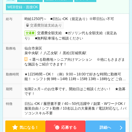
WEB登録・面接OK
時給1250円～ ■日払いOK（規定あり）※即日払い不可
給与
交通費別途支給あり
交通費全額支給 ■ガソリン代も全額支給（規定あ
交通費
り） ■無料駐車場もご相談ください
仙台市泉区
勤務地
泉中央駅
/
八乙女駅
/
黒松(宮城県)駅
＜選べる勤務地＞シニア向けマンション ※他にもさまざま
な施設をご紹介できます！
★1日5時間～OK！ （例）9:00～18:00で好きな時間に勤務可
勤務時間
能！ ＞シフト例 9時～14時 11時～15時 13時～18時など ご自身
のご都合に合わせて勤務時間をご相談ください！ ★家庭の都合
でお休みや時間の調整が必要な場合も遠慮なくご相談くださ
短期2ヵ月～のお仕事です。開始日はご相談ください！ ★急募
期間
い。
です！
日払いOK
/
履歴書不要
/
40～50代活躍中
/
副業・WワークOK
/
特徴
服装自由
/
シフト勤務
/
10名以上の大量募集
/
電話対応なし
/
パ
ソコンスキル不要
気になる！
応募する
詳細へ