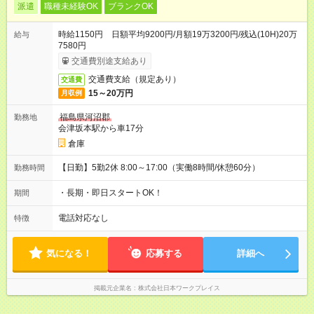
派遣
職種未経験OK
ブランクOK
時給1150円 日額平均9200円/月額19万3200円/残込(10H)20万
給与
7580円
交通費別途支給あり
交通費支給（規定あり）
交通費
15～20万円
月収例
福島県河沼郡
勤務地
会津坂本駅から車17分
倉庫
【日勤】5勤2休 8:00～17:00（実働8時間/休憩60分）
勤務時間
・長期・即日スタートOK！
期間
電話対応なし
特徴
気になる！
応募する
詳細へ
掲載元企業名
株式会社日本ワークプレイス