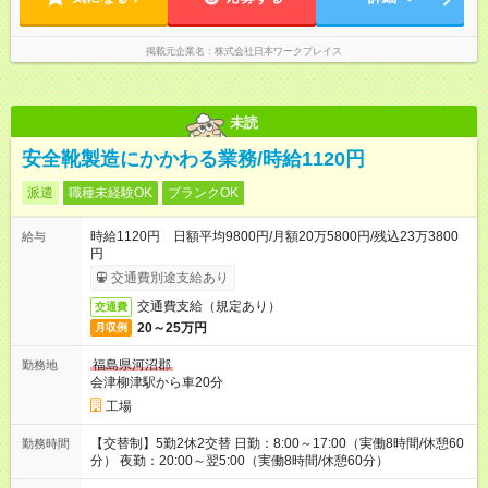
掲載元企業名
株式会社日本ワークプレイス
未読
安全靴製造にかかわる業務/時給1120円
派遣
職種未経験OK
ブランクOK
時給1120円 日額平均9800円/月額20万5800円/残込23万3800
給与
円
交通費別途支給あり
交通費支給（規定あり）
交通費
20～25万円
月収例
福島県河沼郡
勤務地
会津柳津駅から車20分
工場
【交替制】5勤2休2交替 日勤：8:00～17:00（実働8時間/休憩60
勤務時間
分） 夜勤：20:00～翌5:00（実働8時間/休憩60分）