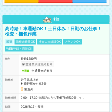
未読
高時給！車通勤OK！土日休み！日勤のお仕事！
検査・梱包作業
派遣
職種未経験OK
社会人未経験OK
ブランクOK
WEB登録・面接OK
時給1280円
給与
交通費別途支給あり
交通費支給有り
交通費
岩手県北上市
勤務地
村崎野駅から車5分
製造外
9:00～17:30 ※表記のうち実働7時間30分です。
勤務時間
2026/8/17～長期
期間