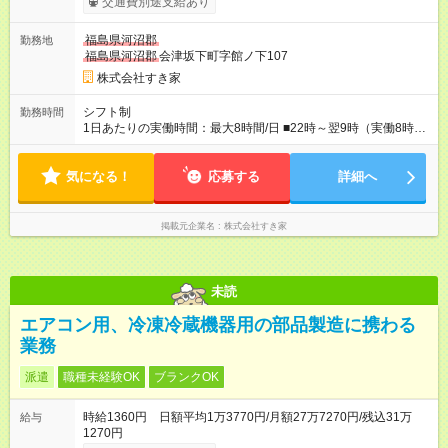
交通費別途支給あり
月収27万円以上 ※最大4回昇給のチャンスあり ※賞与年2回支給
【試用期間】試用期間なし
福島県河沼郡
勤務地
福島県河沼郡
会津坂下町字館ノ下107
株式会社すき家
シフト制
勤務時間
1日あたりの実働時間：最大8時間/日 ■22時～翌9時（実働8時
間） ※上記はあくまでも一例です。店舗により、時間が前後す
る場合・残業がある場合があります。 ★0時～9時は必ず2名以上
気になる！
のシフトを組んでいます。 ★各店舗のサポートのために本社に
応募する
詳細へ
「24時間対応」の専門部署があります。
掲載元企業名
株式会社すき家
未読
エアコン用、冷凍冷蔵機器用の部品製造に携わる
業務
派遣
職種未経験OK
ブランクOK
時給1360円 日額平均1万3770円/月額27万7270円/残込31万
給与
1270円