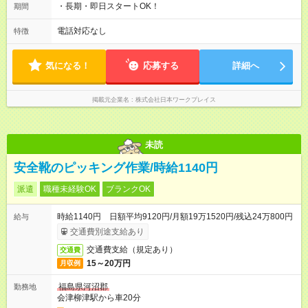
・長期・即日スタートOK！
期間
電話対応なし
特徴
気になる！
応募する
詳細へ
掲載元企業名
株式会社日本ワークプレイス
未読
安全靴のピッキング作業/時給1140円
派遣
職種未経験OK
ブランクOK
時給1140円 日額平均9120円/月額19万1520円/残込24万800円
給与
交通費別途支給あり
交通費支給（規定あり）
交通費
15～20万円
月収例
福島県河沼郡
勤務地
会津柳津駅から車20分