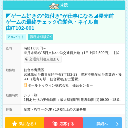
未読
◤ゲーム好きの"気付き"が仕事になる◢発売前
ゲームの最終チェック◎髪色・ネイル自
由/T102-001
アルバイト
職種未経験OK
時給1,038円～
給与
※月末締め15日支払い ◎交通費支給（1日上限1,500円） 【試用
期間】試用期間なし
交通費別途支給あり
仙台市青葉区
勤務地
宮城県仙台市青葉区中央3丁目2-23 野村不動産仙台青葉通ビル
４F（最寄り駅：仙台駅/あおば通駅）
ポールトゥウィン株式会社 仙台センター
シフト制
勤務時間
1日あたりの実働時間：最大8時間/日 勤務時間 [1] 09:00～18:00
[2] 10:00～19:00 [3] 10:30～19:30 最低勤務日数(週)：2日 【シ
フトの決め方】 シフトサイクル：1ヶ月 シフト提出期限：シフ
副業・WワークOK / 10名以上の大量募集
特徴
ト開始の15日前 ☆希望休3日以上OK ほぼ100％希望が通ります
・昼休憩1時間、その他小休憩あり
気になる！
応募する
詳細へ