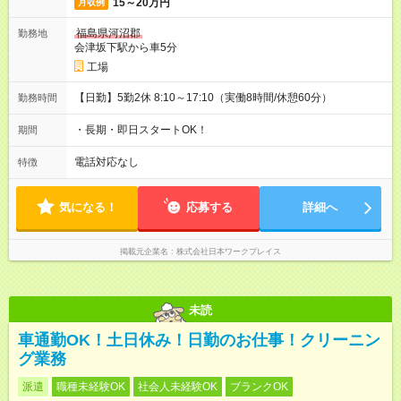
15～20万円
月収例
福島県河沼郡
勤務地
会津坂下駅から車5分
工場
【日勤】5勤2休 8:10～17:10（実働8時間/休憩60分）
勤務時間
・長期・即日スタートOK！
期間
電話対応なし
特徴
気になる！
応募する
詳細へ
掲載元企業名
株式会社日本ワークプレイス
未読
車通勤OK！土日休み！日勤のお仕事！クリーニン
グ業務
派遣
職種未経験OK
社会人未経験OK
ブランクOK