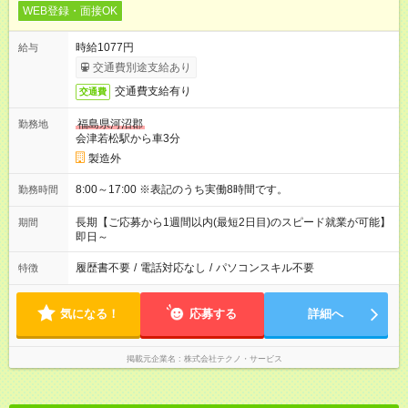
WEB登録・面接OK
時給1077円
給与
交通費別途支給あり
交通費支給有り
交通費
福島県河沼郡
勤務地
会津若松駅から車3分
製造外
8:00～17:00 ※表記のうち実働8時間です。
勤務時間
長期【ご応募から1週間以内(最短2日目)のスピード就業が可能】
期間
即日～
履歴書不要
/
電話対応なし
/
パソコンスキル不要
特徴
気になる！
応募する
詳細へ
掲載元企業名
株式会社テクノ・サービス