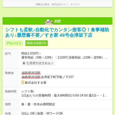
掲載元企業名
株式会社テクノ・サービス
未読
シフトも柔軟♪自動化でカンタン接客◎！食事補助
あり♪履歴書不要／すき家 49号会津坂下店
アルバイト
職種未経験OK
時給1,033円～
給与
通常時給（5時～22時）：1100円 深夜時給（22時～翌5時）：
1375円 高校生時給：1033円 【特別手当】早朝手当（5：00-9：
交通費別途支給あり
00）時給+150円 【試用期間】試用期間あり 試用期間の長さ：1
ヶ月 雇用形態、給与は本採用時と同じです。 試用期間の実態は
福島県河沼郡
勤務地
30日（※条件変更なし）ですが、切り上げで一ヶ月とさせてい
福島県河沼郡
会津坂下町字館ノ下107
ただきます。 研修制度あり：15時間(研修中も同時給）
株式会社すき家
シフト制
勤務時間
1日あたりの実働時間：最大8時間/日 0:00-24:00 週2日～・1日
2h～OK ＜シフト例＞ 〇朝帯 5:00-9:00 〇昼帯 9:00-14:00 〇午
後帯 14:00-18:00 〇夜帯 18:00-22:00 〇深夜帯 22:00-翌5:00 基
春・夏・冬休み期間限定
期間
本は固定シフトですが家庭の都合などイレギュラーには対応し
ます♪
日払いOK / 副業・WワークOK
特徴