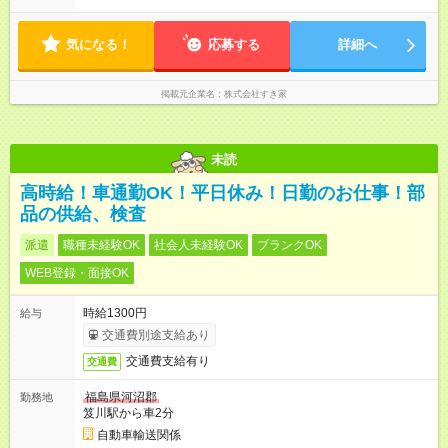
気になる！
応募する
詳細へ
掲載元企業名
株式会社すき家
未読
高時給！車通勤OK！平日休み！日勤のお仕事！部
品の供給、検査
派遣
職種未経験OK
社会人未経験OK
ブランクOK
WEB登録・面接OK
時給1300円
給与
交通費別途支給あり
交通費支給有り
交通費
福島県河沼郡
勤務地
笈川駅から車2分
自動車輸送関係