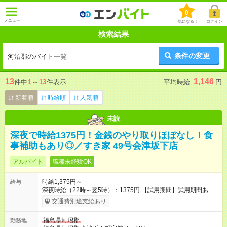
0
メニュー
気になる！
ログイン
検索結果
条件の変更
河沼郡のバイト一覧
13
1,146
件中
1
～
13
件表示
平均時給:
円
新着順
時給順
人気順
未読
深夜で時給1375円！金銭のやり取りほぼなし！食
事補助もあり◎／すき家 49号会津坂下店
アルバイト
職種未経験OK
時給1,375円～
給与
深夜時給（22時～翌5時）：1375円 【試用期間】試用期間あり
試用期間の長さ：1ヶ月 雇用形態、給与は本採用時と同じです。
交通費別途支給あり
試用期間の実態は30日（※条件変更なし）ですが、切り上げで
一ヶ月とさせていただきます。 研修制度あり：15時間(研修中も
福島県河沼郡
勤務地
同時給）