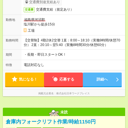
交通費別途支給あり
交通費支給（規定あり）
交通費
福島県河沼郡
勤務地
塩川駅から徒歩15分
工場
【交替制】4勤2休2交替 1直：8:00～18:10（実働9時間/休憩70
勤務時間
分） 2直：20:10～翌5:40（実働8時間30分/休憩60分）
・長期・即日スタートOK！
期間
電話対応なし
特徴
気になる！
応募する
詳細へ
掲載元企業名
株式会社日本ワークプレイス
未読
倉庫内フォークリフト作業/時給1150円