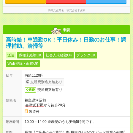
掲載元企業名
株式会社すき家
未読
高時給！車通勤OK！平日休み！日勤のお仕事！調
理補助、清掃等
派遣
職種未経験OK
社会人未経験OK
ブランクOK
WEB登録・面接OK
時給1120円
給与
交通費別途支給あり
交通費支給有り
交通費
福島県河沼郡
勤務地
会津坂下駅
から徒歩20分
製造外
10:00～14:00 ※表記のうち実働5時間です。
勤務時間
長期【ご応募から1週間以内(最短2日目)のスピード就業が可能】
期間