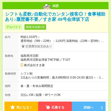
未読
シフトも柔軟♪自動化でカンタン接客◎！食事補助
あり♪履歴書不要／すき家 49号会津坂下店
アルバイト
職種未経験OK
時給1,033円～
給与
通常時給（5時～22時）：1100円 深夜時給（22時～翌5時）：
1375円 高校生時給：1033円 【特別手当】早朝手当（5：00-9：
交通費別途支給あり
00）時給+150円 【試用期間】試用期間あり 試用期間の長さ：1
ヶ月 雇用形態、給与は本採用時と同じです。 試用期間の実態は
福島県河沼郡
勤務地
30日（※条件変更なし）ですが、切り上げで一ヶ月とさせてい
福島県河沼郡会津坂下町字館ノ下107
ただきます。 研修制度あり：15時間(研修中も同時給）
株式会社すき家
シフト制
勤務時間
1日あたりの実働時間：最大8時間/日 0:00-24:00 週2日～・1日
2h～OK ＜シフト例＞ 〇朝帯 5:00-9:00 〇昼帯 9:00-14:00 〇午
後帯 14:00-18:00 〇夜帯 18:00-22:00 〇深夜帯 22:00-翌5:00 基
春・夏・冬休み期間限定
期間
本は固定シフトですが家庭の都合などイレギュラーには対応し
ます♪
日払いOK / 副業・WワークOK
特徴
気になる！
応募する
詳細へ