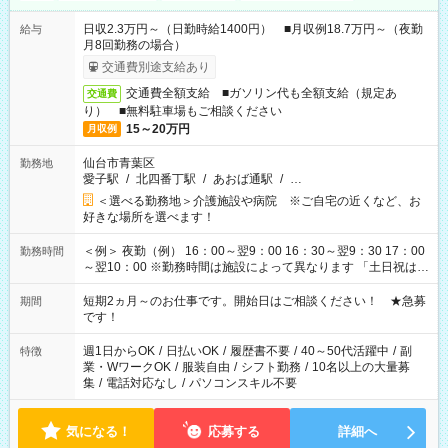
日収2.3万円～（日勤時給1400円） ■月収例18.7万円～（夜勤
給与
月8回勤務の場合）
交通費別途支給あり
交通費全額支給 ■ガソリン代も全額支給（規定あ
交通費
り） ■無料駐車場もご相談ください
15～20万円
月収例
仙台市青葉区
勤務地
愛子駅
/
北四番丁駅
/
あおば通駅
/
…
＜選べる勤務地＞介護施設や病院 ※ご自宅の近くなど、お
好きな場所を選べます！
＜例＞ 夜勤（例） 16：00～翌9：00 16：30～翌9：30 17：00
勤務時間
～翌10：00 ※勤務時間は施設によって異なります 「土日祝は休
みたい」 「しっかり稼ぎたい」 「もう少し遅い時間から始めた
い」など ご希望にあったお仕事をご案内いたします。 ※未経験
短期2ヵ月～のお仕事です。開始日はご相談ください！ ★急募
期間
の方の場合は1～2ヶ月間は日中での仕事を経験いただき、 お
です！
仕事に慣れてからの夜勤になります。 ★家庭の都合でお休みが
必要な場合も遠慮なくご相談ください。
週1日からOK
/
日払いOK
/
履歴書不要
/
40～50代活躍中
/
副
特徴
業・WワークOK
/
服装自由
/
シフト勤務
/
10名以上の大量募
集
/
電話対応なし
/
パソコンスキル不要
気になる！
応募する
詳細へ