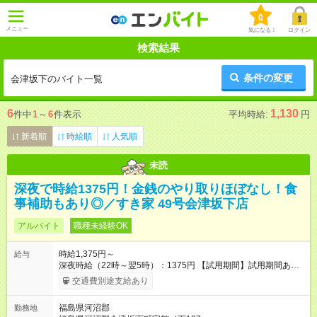
0
メニュー
気になる！
ログイン
検索結果
条件の変更
会津坂下のバイト一覧
6
1,130
件中
1
～
6
件表示
平均時給:
円
新着順
時給順
人気順
未読
深夜で時給1375円！金銭のやり取りほぼなし！食
事補助もあり◎／すき家 49号会津坂下店
アルバイト
職種未経験OK
時給1,375円～
給与
深夜時給（22時～翌5時）：1375円 【試用期間】試用期間あり
試用期間の長さ：1ヶ月 雇用形態、給与は本採用時と同じです。
交通費別途支給あり
試用期間の実態は30日（※条件変更なし）ですが、切り上げで
一ヶ月とさせていただきます。 研修制度あり：15時間(研修中も
福島県河沼郡
勤務地
同時給）