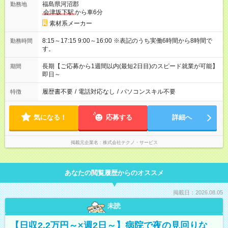
福島県河沼郡
勤務地
会津坂下駅
から車6分
素材系メーカー
8:15～17:15 9:00～16:00 ※表記のうち実働6時間から8時間で
勤務時間
す。
長期【ご応募から1週間以内(最短2日目)のスピード就業が可能】
期間
即日～
履歴書不要
/
電話対応なし
/
パソコンスキル不要
特徴
気になる！
応募する
詳細へ
掲載元企業名
株式会社テクノ・サービス
あなたの閲覧履歴からのオススメ
掲載日：2026.08.05
未読
【日収2.2万円～×週2日～】病院で夜の見回りな