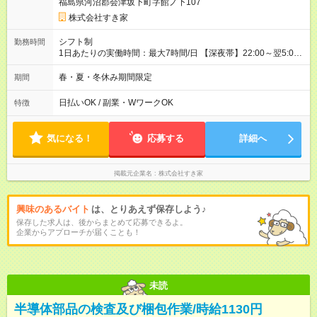
福島県河沼郡会津坂下町字館ノ下107
株式会社すき家
シフト制
勤務時間
1日あたりの実働時間：最大7時間/日 【深夜帯】22:00～翌5:00
週2日～・1日2h～OK◎ ※22:00から翌5:00までは18歳以上の方
のみ勤務可能です（18歳未満の深夜業務禁止のため） ★深夜で
春・夏・冬休み期間限定
期間
も安心して働けます★ すき家では、ワンオペを禁止していま
す。 必ず、2名以上での勤務を行いますので、安心して働けま
日払いOK / 副業・WワークOK
特徴
す。
気になる！
応募する
詳細へ
掲載元企業名
株式会社すき家
興味のあるバイト
は、とりあえず保存しよう♪
保存した求人は、後からまとめて応募できるよ。
企業からアプローチが届くことも！
未読
半導体部品の検査及び梱包作業/時給1130円