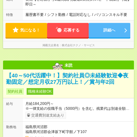
即日～
履歴書不要
/
シフト勤務
/
電話対応なし
/
パソコンスキル不要
特徴
気になる！
応募する
詳細へ
掲載元企業名
株式会社テクノ・サービス
未読
【40～50代活躍中！】契約社員◎未経験歓迎◆夜
勤固定／想定月収27万円以上！／賞与年2回
契約社員
職種未経験OK
月給184,200円～
給与
※一律支給の役職手当（5000円）を含む。残業代は別途全額支
給。 ※深夜勤務手当は、残業時間等により変動します。 ※想定
交通費別途支給あり
月収27万円以上 ※最大4回昇給のチャンスあり ※賞与年2回支給
【試用期間】試用期間なし
福島県河沼郡
勤務地
福島県河沼郡会津坂下町字館ノ下107