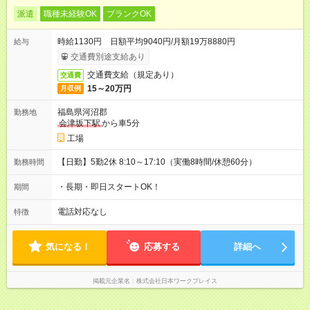
派遣
職種未経験OK
ブランクOK
時給1130円 日額平均9040円/月額19万8880円
給与
交通費別途支給あり
交通費支給（規定あり）
交通費
15～20万円
月収例
福島県河沼郡
勤務地
会津坂下駅
から車5分
工場
【日勤】5勤2休 8:10～17:10（実働8時間/休憩60分）
勤務時間
・長期・即日スタートOK！
期間
電話対応なし
特徴
気になる！
応募する
詳細へ
掲載元企業名
株式会社日本ワークプレイス