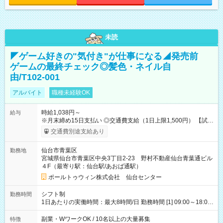
未読
◤ゲーム好きの"気付き"が仕事になる◢発売前
ゲームの最終チェック◎髪色・ネイル自
由/T102-001
アルバイト
職種未経験OK
時給1,038円～
給与
※月末締め15日支払い ◎交通費支給（1日上限1,500円） 【試用
期間】試用期間なし
交通費別途支給あり
仙台市青葉区
勤務地
宮城県仙台市青葉区中央3丁目2-23 野村不動産仙台青葉通ビル
４F（最寄り駅：仙台駅/あおば通駅）
ポールトゥウィン株式会社 仙台センター
シフト制
勤務時間
1日あたりの実働時間：最大8時間/日 勤務時間 [1] 09:00～18:00
[2] 10:00～19:00 [3] 10:30～19:30 最低勤務日数(週)：2日 【シ
フトの決め方】 シフトサイクル：1ヶ月 シフト提出期限：シフ
副業・WワークOK / 10名以上の大量募集
特徴