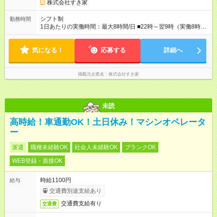
株式会社すき家
シフト制
勤務時間
1日あたりの実働時間：最大8時間/日 ■22時～翌9時（実働8時
間） ※上記はあくまでも一例です。店舗により、時間が前後す
る場合・残業がある場合があります。 ★0時～9時は必ず2名以上
気になる！
のシフトを組んでいます。 ★各店舗のサポートのために本社に
応募する
詳細へ
「24時間対応」の専門部署があります。
掲載元企業名
株式会社すき家
未読
高時給！車通勤OK！土日休み！マシンオペレータ
ー
派遣
職種未経験OK
社会人未経験OK
ブランクOK
WEB登録・面接OK
時給1100円
給与
交通費別途支給あり
交通費支給有り
交通費