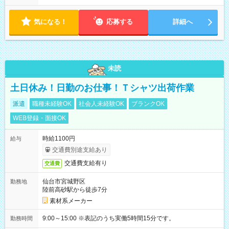
ト開始の15日前 ☆希望休3日以上OK ほぼ100％希望が通ります
・昼休憩1時間、その他小休憩あり
気になる！
応募する
詳細へ
未読
土日休み！日勤のお仕事！Ｔシャツ出荷作業
派遣
職種未経験OK
社会人未経験OK
ブランクOK
WEB登録・面接OK
時給1100円
給与
交通費別途支給あり
交通費支給有り
交通費
仙台市宮城野区
勤務地
陸前高砂駅から徒歩7分
素材系メーカー
9:00～15:00 ※表記のうち実働5時間15分です。
勤務時間