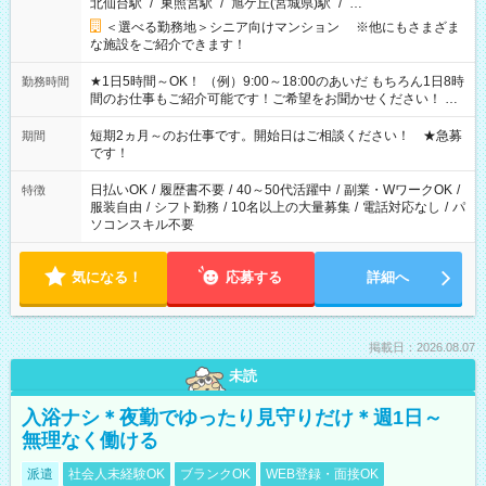
北仙台駅
/
東照宮駅
/
旭ケ丘(宮城県)駅
/
…
＜選べる勤務地＞シニア向けマンション ※他にもさまざま
な施設をご紹介できます！
★1日5時間～OK！ （例）9:00～18:00のあいだ もちろん1日8時
勤務時間
間のお仕事もご紹介可能です！ご希望をお聞かせください！ ★
家庭の都合でお休みが必要な場合も遠慮なくご相談ください。
※週最低15時間以上の勤務が必要です
短期2ヵ月～のお仕事です。開始日はご相談ください！ ★急募
期間
です！
日払いOK
/
履歴書不要
/
40～50代活躍中
/
副業・WワークOK
/
特徴
服装自由
/
シフト勤務
/
10名以上の大量募集
/
電話対応なし
/
パ
ソコンスキル不要
気になる！
応募する
詳細へ
掲載日：2026.08.07
未読
入浴ナシ＊夜勤でゆったり見守りだけ＊週1日～
無理なく働ける
派遣
社会人未経験OK
ブランクOK
WEB登録・面接OK