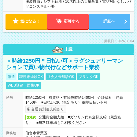
服装自由
/
シフト勤務
/
10名以上の大量募集
/
電話対応なし
/
パ
ソコンスキル不要
気になる！
応募する
詳細へ
掲載日：2026.08.04
未読
＜時給1250円＊日払い可＞ラグジュアリーマン
ションで買い物代行などサポート業務
派遣
職種未経験OK
社会人未経験OK
ブランクOK
WEB登録・面接OK
時給1250円 有資格・有経験時給1400円 介護福祉士時給
給与
1450円 ■日払いOK（規定あり）※即日払い不可
交通費別途支給あり
交通費全額支給 ■ガソリン代も全額支給（規定あ
交通費
り） ■無料駐車場もご相談ください
仙台市青葉区
勤務地