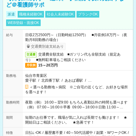
ど＠看護師サポ
派遣
職種未経験OK
社会人未経験OK
ブランクOK
WEB登録・面接OK
日収2万2500円～（日勤時給1250円） ■月収例18万円～（夜
給与
勤月8回勤務の場合）
交通費別途支給あり
交通費全額支給 ■ガソリン代も全額支給（規定あ
交通費
り） ■無料駐車場もご相談ください
15～20万円
月収例
仙台市青葉区
勤務地
愛子駅
/
北四番丁駅
/
あおば通駅
/
…
＜選べる勤務地＞病院 ※ご自宅の近くなど、お好きな場所
を選べます！
夜勤（例） 16:00～翌9:00 もちろん夜勤以外の時間も選べます
勤務時間
（例） 07:00～16:00※早番 09:00～18:00※日勤 11:00～
20:00※遅番 ※時間は、固定・選べる施設もあるので、ご希望が
あれば調整できます！ ※シフト制。勤務地により実働時間が異
短期のお仕事です。職場が気に入れば長期でも働けます！ ★
期間
なります。★家庭の都合でお休みが必要な場合も遠慮なくご相
開始日はご相談ください。 ★急募です！
談ください。
日払いOK
/
履歴書不要
/
40～50代活躍中
/
副業・WワークOK
/
特徴