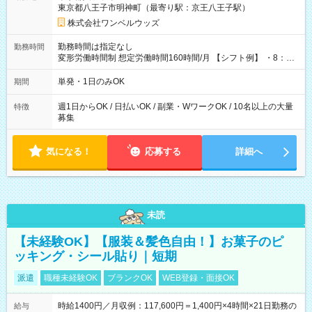
東京都八王子市明神町（最寄り駅：京王八王子駅）
株式会社ワンベルウッズ
勤務時間は指定なし
勤務時間
変形労働時間制 想定労働時間160時間/月 【シフト例】 ・8：00
～21：00
単発・1日のみOK
期間
週1日からOK / 日払いOK / 副業・WワークOK / 10名以上の大量
特徴
募集
気になる！
応募する
詳細へ
未読
【未経験OK】【服装＆髪色自由！】お菓子のピ
ッキング・シール貼り｜短期
派遣
職種未経験OK
ブランクOK
WEB登録・面接OK
時給1400円／月収例：117,600円＝1,400円×4時間×21日勤務の
給与