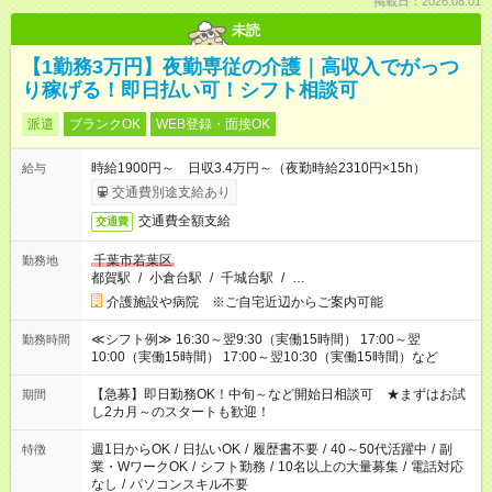
掲載日：2026.08.01
未読
【1勤務3万円】夜勤専従の介護｜高収入でがっつ
り稼げる！即日払い可！シフト相談可
派遣
ブランクOK
WEB登録・面接OK
時給1900円～ 日収3.4万円～（夜勤時給2310円×15h）
給与
交通費別途支給あり
交通費全額支給
交通費
千葉市若葉区
勤務地
都賀駅
/
小倉台駅
/
千城台駅
/
…
介護施設や病院 ※ご自宅近辺からご案内可能
≪シフト例≫ 16:30～翌9:30（実働15時間） 17:00～翌
勤務時間
10:00（実働15時間） 17:00～翌10:30（実働15時間）など
【急募】即日勤務OK！中旬～など開始日相談可 ★まずはお試
期間
し2カ月～のスタートも歓迎！
週1日からOK
/
日払いOK
/
履歴書不要
/
40～50代活躍中
/
副
特徴
業・WワークOK
/
シフト勤務
/
10名以上の大量募集
/
電話対応
なし
/
パソコンスキル不要