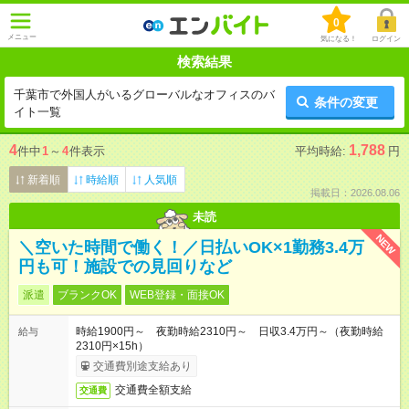
0
メニュー
気になる！
ログイン
検索結果
千葉市で外国人がいるグローバルなオフィスのバ
条件の変更
イト一覧
4
1,788
件中
1
～
4
件表示
平均時給:
円
新着順
時給順
人気順
掲載日：2026.08.06
未読
NEW
＼空いた時間で働く！／日払いOK×1勤務3.4万
円も可！施設での見回りなど
派遣
ブランクOK
WEB登録・面接OK
時給1900円～ 夜勤時給2310円～ 日収3.4万円～（夜勤時給
給与
2310円×15h）
交通費別途支給あり
交通費全額支給
交通費