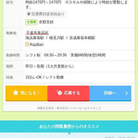
時給1470円～1470円 ※スキルや経験により時給が変動しま
給与
す。
交通費別途支給あり
全額支給
交通費
千葉市美浜区
勤務地
海浜幕張駅
/
検見川駅
/
京成幕張本郷駅
RayBan
シフト制 09:30～20:30 実働8時間/休憩1時間
勤務時間
即日～長期（1カ月更新から）
期間
日払いOK
/
シフト勤務
特徴
気になる！
応募する
詳細へ
掲載元企業名
株式会社シーエーセールススタッフ
あなたの閲覧履歴からのオススメ