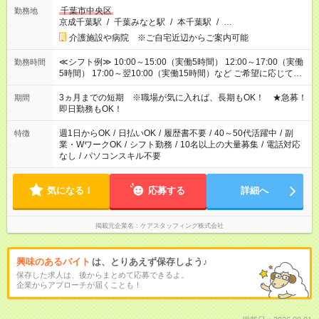
千葉市中央区
勤務地
京成千葉駅
/
千葉みなと駅
/
本千葉駅
/
…
介護施設や病院 ※ご自宅近辺からご案内可能
≪シフト例≫ 10:00～15:00（実働5時間） 12:00～17:00（実働
勤務時間
5時間） 17:00～翌10:00（実働15時間）など ご希望に応じて、
働く時間は調整できます！ お気軽に担当へ相談ください！
3ヵ月までの短期 ※職場が気に入れば、長期もOK！ ★急募！
期間
即日勤務もOK！
週1日からOK
/
日払いOK
/
履歴書不要
/
40～50代活躍中
/
副
特徴
業・WワークOK
/
シフト勤務
/
10名以上の大量募集
/
電話対応
なし
/
パソコンスキル不要
気になる！
応募する
詳細へ
掲載元企業名
ケアスタッフィング株式会社
興味のあるバイト
は、とりあえず保存しよう♪
保存した求人は、後からまとめて応募できるよ。
企業からアプローチが届くことも！