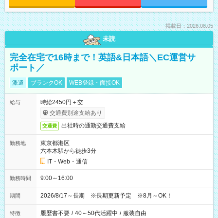
掲載日：2026.08.05
未読
完全在宅で16時まで！英語&日本語＼EC運営サ
ポート／
派遣
ブランクOK
WEB登録・面接OK
時給2450円＋交
給与
交通費別途支給あり
出社時の通勤交通費支給
交通費
東京都港区
勤務地
六本木駅から徒歩3分
IT・Web・通信
9:00～16:00
勤務時間
2026/8/17～長期 ※長期更新予定 ※8月～OK！
期間
履歴書不要
/
40～50代活躍中
/
服装自由
特徴