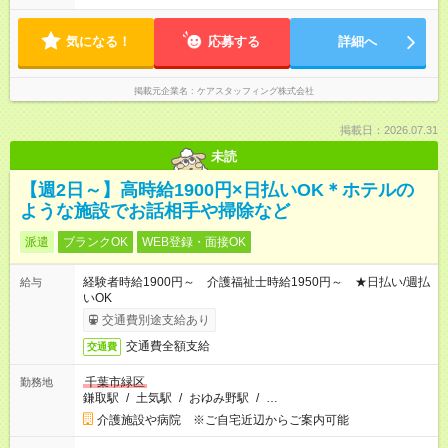
気になる！
応募する
詳細へ
掲載元企業名
ケアスタッフィング株式会社
掲載日：2026.07.31
未読
【週2日～】高時給1900円×日払いOK＊ホテルの
ような施設でお話相手や掃除など
派遣
ブランクOK
WEB登録・面接OK
経験者時給1900円～ 介護福祉士時給1950円～ ★日払い/週払
給与
いOK
交通費別途支給あり
交通費全額支給
交通費
千葉市緑区
勤務地
鎌取駅
/
土気駅
/
おゆみ野駅
/
…
介護施設や病院 ※ご自宅近辺からご案内可能