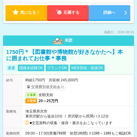
気になる！
応募する
詳細へ
掲載日：2026.08.03
未読
1750円＊【図書館や博物館が好きなかたへ】本
に囲まれてお仕事＊事務
派遣
職種未経験OK
ブランクOK
WEB登録・面接OK
時給1750円 月収例 245,000円
給与
交通費別途支給あり
全額支給
交通費
20～25万円
月収例
埼玉県所沢市
勤務地
東所沢駅から徒歩10分
/
所沢駅から民間バス12分
■文芸資料の収集・保存・展示をおこなっています
09:00～17:00(実働7時間 休憩1時間) ※10時～18時もご相談OK
勤務時間