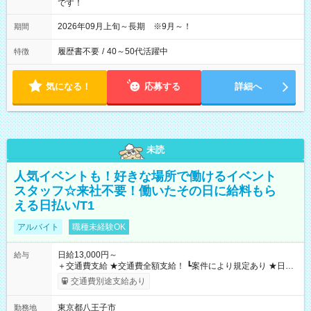
です！
2026年09月上旬～長期 ※9月～！
期間
履歴書不要
/
40～50代活躍中
特徴
気になる！
応募する
詳細へ
未読
人気イベントも！好きな場所で働けるイベント
スタッフ☆来社不要！働いたその日に給料もら
える日払い/T1
アルバイト
職種未経験OK
日給13,000円～
給与
＋交通費支給 ★交通費全額支給！ ┗案件により規定あり ★日払
いOK！（規定あり） ┗働いたその日に現金GET♪ お仕事後はコ
交通費別途支給あり
ンビニATMから 日払い分を引き落とせます！ 【試用期間】試
用期間なし
東京都八王子市
勤務地