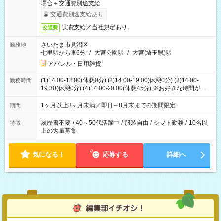
場合＋交通費別途支給
交通費別途支給あり
実費支給／当社規定あり。
交通費
さいたま市見沼区
勤務地
七里駅から車6分
/
大宮公園駅
/
大宮(埼玉県)駅
アパレル・日用雑貨
(1)14:00-18:00(休憩0分) (2)14:00-19:00(休憩0分) (3)14:00-
勤務時間
19:30(休憩0分) (4)14:00-20:00(休憩45分) ※お好きな時間が選べ
ます
1ヶ月以上3ヶ月未満／即日～8月末までの期間限定
期間
履歴書不要
/
40～50代活躍中
/
服装自由
/
シフト勤務
/
10名以
特徴
上の大量募集
気になる！
応募する
詳細へ