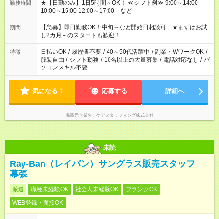
★【日勤のみ】1日5時間～OK！ ≪シフト例≫ 9:00～14:00
勤務時間
10:00～15:00 12:00～17:00 など
【急募】即日勤務OK！中旬～など開始日相談可 ★まずはお試
期間
し2カ月～のスタートも歓迎！
日払いOK
/
履歴書不要
/
40～50代活躍中
/
副業・WワークOK
/
特徴
服装自由
/
シフト勤務
/
10名以上の大量募集
/
電話対応なし
/
パ
ソコンスキル不要
気になる！
応募する
詳細へ
掲載元企業名
ケアスタッフィング株式会社
未読
Ray-Ban（レイバン）サングラス販売スタッフ
幕張
派遣
職種未経験OK
社会人未経験OK
ブランクOK
WEB登録・面接OK