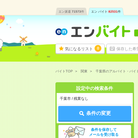
エン派遣
71573
件
エン バイト
82531
件
0
気になるリスト
保存した希
バイトTOP
関東
千葉県のアルバイト・バイ
設定中の検索条件
千葉市 / 残業なし
条件の変更
条件を保存して
メールを受け取る