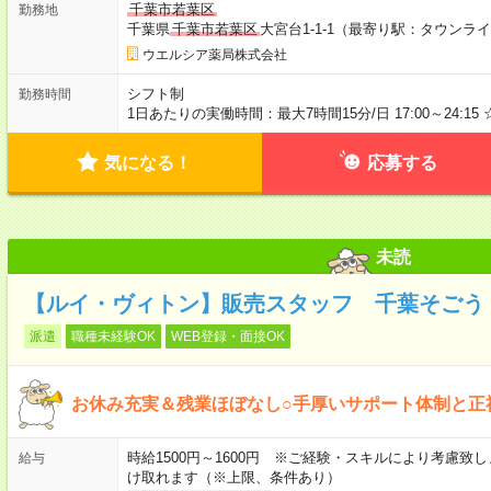
千葉市若葉区
勤務地
千葉県
千葉市若葉区
大宮台1-1-1（最寄り駅：タウンラ
ウエルシア薬局株式会社
シフト制
勤務時間
1日あたりの実働時間：最大7時間15分/日 17:00～24:15 
気になる！
応募する
未読
【ルイ・ヴィトン】販売スタッフ 千葉そごう
派遣
職種未経験OK
WEB登録・面接OK
お休み充実＆残業ほぼなし○手厚いサポート体制と正
時給1500円～1600円 ※ご経験・スキルにより考慮致
給与
け取れます（※上限、条件あり）