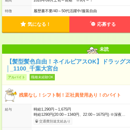
2026年09月上旬～長期 ※9月～！
期間
履歴書不要
/
40～50代活躍中
/
服装自由
特徴
気になる！
応募する
未読
【髪型髪色自由！ネイルピアスOK】ドラッグ
│_1100_千葉大宮台
アルバイト
職種未経験OK
残業なし！シフト制！正社員登用あり！のバイト
時給1,290円～1,675円
給与
時給1290円(20:00～1340円、22:00～1675円) ※深夜…
交通費別途支給あり