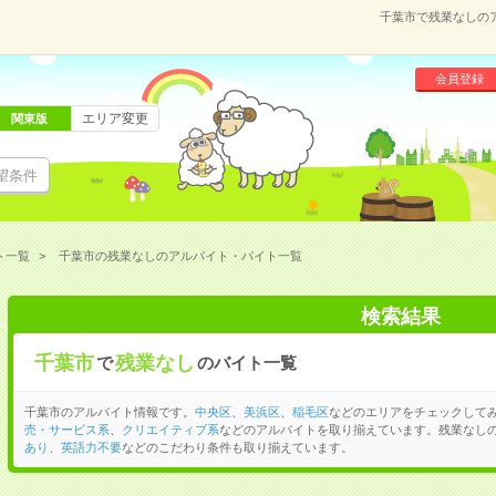
千葉市で残業なしの
会員登録
エリア変更
関東版
望条件
ト一覧
千葉市の残業なしのアルバイト・バイト一覧
検索結果
千葉市
残業なし
で
のバイト一覧
千葉市のアルバイト情報です。
中央区
、
美浜区
、
稲毛区
などのエリアをチェックして
売・サービス系
、
クリエイティブ系
などのアルバイトを取り揃えています。残業なし
あり
、
英語力不要
などのこだわり条件も取り揃えています。