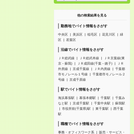
他の検索結果を見る
勤務地でバイト情報をさがす
中央区
美浜区
稲毛区
花見川区
緑
区
若葉区
沿線でバイト情報をさがす
ＪＲ総武線
ＪＲ総武本線
ＪＲ京葉線(東
京－蘇我)
ＪＲ成田線(千葉－銚子)
ＪＲ
外房線
京成千葉線
ＪＲ内房線
千葉都
市モノレール１号線
千葉都市モノレール２
号線
京成千原線
駅でバイト情報をさがす
海浜幕張駅
幕張本郷駅
千葉駅
千葉み
なと駅
京成千葉駅
千葉中央駅
蘇我駅
市役所前(千葉県)駅
東千葉駅
西千葉
駅
職種でバイト情報をさがす
事務・オフィスワーク系
販売・サービス・