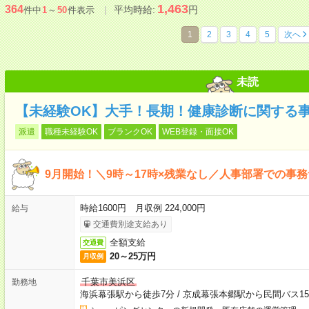
1,463
364
平均時給:
円
件中
1
～
50
件表示
1
2
3
4
5
次へ
未読
【未経験OK】大手！長期！健康診断に関する
派遣
職種未経験OK
ブランクOK
WEB登録・面接OK
9月開始！＼9時～17時×残業なし／人事部署での事
時給1600円 月収例 224,000円
給与
交通費別途支給あり
全額支給
交通費
20～25万円
月収例
千葉市美浜区
勤務地
海浜幕張駅から徒歩7分
/
京成幕張本郷駅から民間バス1