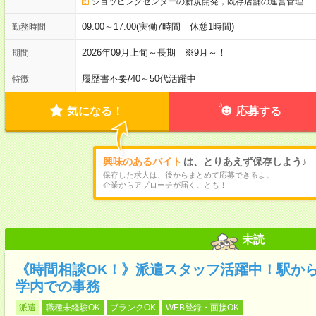
ショッピングセンターの新規開発，既存店舗の運営管理
09:00～17:00(実働7時間 休憩1時間)
勤務時間
2026年09月上旬～長期 ※9月～！
期間
履歴書不要
/
40～50代活躍中
特徴
気になる！
応募する
興味のあるバイト
は、とりあえず保存しよう♪
保存した求人は、後からまとめて応募できるよ。
企業からアプローチが届くことも！
未読
《時間相談OK！》派遣スタッフ活躍中！駅か
学内での事務
派遣
職種未経験OK
ブランクOK
WEB登録・面接OK