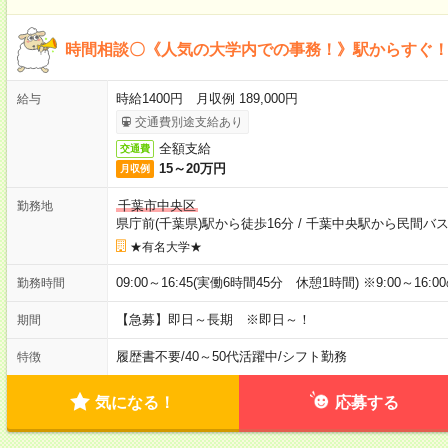
時間相談〇《人気の大学内での事務！》駅からすぐ！1
時給1400円 月収例 189,000円
給与
交通費別途支給あり
全額支給
交通費
15～20万円
月収例
千葉市中央区
勤務地
県庁前(千葉県)駅から徒歩16分
/
千葉中央駅から民間バス
★有名大学★
09:00～16:45(実働6時間45分 休憩1時間) ※9:00～1
勤務時間
【急募】即日～長期 ※即日～！
期間
履歴書不要
/
40～50代活躍中
/
シフト勤務
特徴
気になる！
応募する