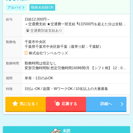
アルバイト
職種未経験OK
日給12,000円～
給与
＋交通費支給 ★交通費一部支給 ┗1日500円を超えた分は全額支
給！ ※往復500円以内の方は自己負担となります ★日払いOK！
交通費別途支給あり
（規定あり） ┗働いたその日に現金GET♪ お仕事後はコンビニ
ATMから 日払い分を引き落とせます！ 【試用期間】試用期間
千葉市中央区
勤務地
なし
千葉県千葉市中央区新千葉（最寄り駅：千葉駅）
株式会社ワンベルウッズ
勤務時間は指定なし
勤務時間
変形労働時間制 想定労働時間160時間/月 【シフト例】 12：00
～22：00
単発・1日のみOK
期間
日払いOK / 副業・WワークOK / 10名以上の大量募集
特徴
気になる！
応募する
詳細へ
未読