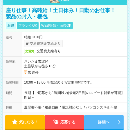
座り仕事！高時給！土日休み！日勤のお仕事！
製品の封入・梱包
派遣
ブランクOK
WEB登録・面接OK
時給1310円
給与
交通費別途支給あり
交通費支給有り
交通費
さいたま市北区
勤務地
土呂駅から徒歩13分
製造外
10:00～18:00 ※表記のうち実働7時間です。
勤務時間
長期【ご応募から1週間以内(最短2日目)のスピード就業が可能】
期間
即日～
履歴書不要
/
服装自由
/
電話対応なし
/
パソコンスキル不要
特徴
気になる！
応募する
詳細へ