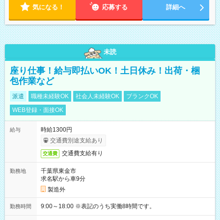
気になる！
応募する
詳細へ
未読
座り仕事！給与即払いOK！土日休み！出荷・梱
包作業など
派遣
職種未経験OK
社会人未経験OK
ブランクOK
WEB登録・面接OK
時給1300円
給与
交通費別途支給あり
交通費支給有り
交通費
千葉県東金市
勤務地
求名駅から車9分
製造外
9:00～18:00 ※表記のうち実働8時間です。
勤務時間