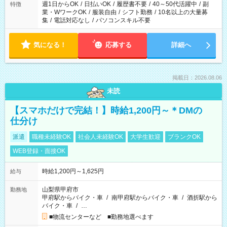
週1日からOK
/
日払いOK
/
履歴書不要
/
40～50代活躍中
/
副
特徴
業・WワークOK
/
服装自由
/
シフト勤務
/
10名以上の大量募
集
/
電話対応なし
/
パソコンスキル不要
気になる！
応募する
詳細へ
掲載日：2026.08.06
未読
【スマホだけで完結！】時給1,200円～＊DMの
仕分け
派遣
職種未経験OK
社会人未経験OK
大学生歓迎
ブランクOK
WEB登録・面接OK
時給1,200円～1,625円
給与
山梨県甲府市
勤務地
甲府駅からバイク・車
/
南甲府駅からバイク・車
/
酒折駅から
バイク・車
/
…
■物流センターなど ■勤務地選べます