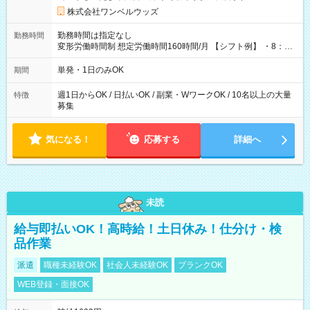
株式会社ワンベルウッズ
勤務時間は指定なし
勤務時間
変形労働時間制 想定労働時間160時間/月 【シフト例】 ・8：00
～21：00
単発・1日のみOK
期間
週1日からOK / 日払いOK / 副業・WワークOK / 10名以上の大量
特徴
募集
気になる！
応募する
詳細へ
未読
給与即払いOK！高時給！土日休み！仕分け・検
品作業
派遣
職種未経験OK
社会人未経験OK
ブランクOK
WEB登録・面接OK