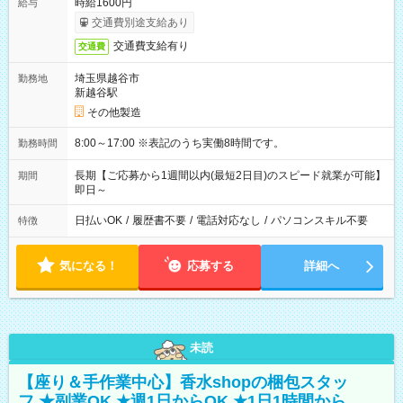
時給1600円
給与
交通費別途支給あり
交通費支給有り
交通費
埼玉県越谷市
勤務地
新越谷駅
その他製造
8:00～17:00 ※表記のうち実働8時間です。
勤務時間
長期【ご応募から1週間以内(最短2日目)のスピード就業が可能】
期間
即日～
日払いOK
/
履歴書不要
/
電話対応なし
/
パソコンスキル不要
特徴
気になる！
応募する
詳細へ
未読
【座り＆手作業中心】香水shopの梱包スタッ
フ ★副業OK ★週1日からOK ★1日1時間から