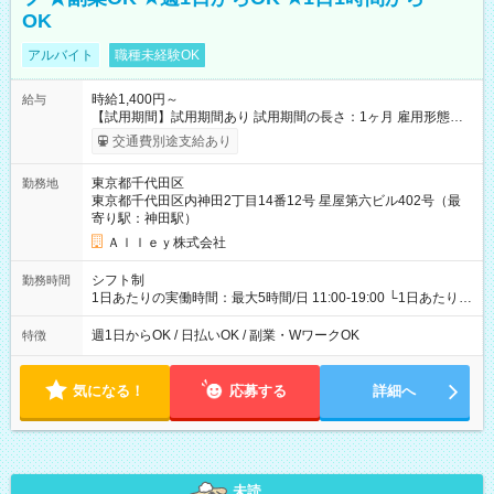
OK
アルバイト
職種未経験OK
時給1,400円～
給与
【試用期間】試用期間あり 試用期間の長さ：1ヶ月 雇用形態、
給与は本採用時と同じです。
交通費別途支給あり
東京都千代田区
勤務地
東京都千代田区内神田2丁目14番12号 星屋第六ビル402号（最
寄り駅：神田駅）
Ａｌｌｅｙ株式会社
シフト制
勤務時間
1日あたりの実働時間：最大5時間/日 11:00-19:00 └1日あたりの
実働時間：1-5時間 └上記の時間帯内であれば、いつでも勤務可
能！ └平日・土曜日の中で、お好きな曜日でご勤務いただけま
週1日からOK / 日払いOK / 副業・WワークOK
特徴
す！ 【シフト例】 ・11:00～14:00 ・16:30～19:00 ・13:00～
18:00 などのように、自由な働き方が可能なお仕事です！
気になる！
応募する
詳細へ
未読