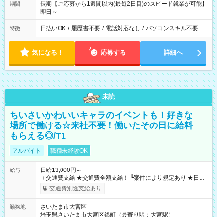
長期【ご応募から1週間以内(最短2日目)のスピード就業が可能】
期間
即日～
日払いOK
/
履歴書不要
/
電話対応なし
/
パソコンスキル不要
特徴
気になる！
応募する
詳細へ
未読
ちいさいかわいいキャラのイベントも！好きな
場所で働ける☆来社不要！働いたその日に給料
もらえる◎/T1
アルバイト
職種未経験OK
日給13,000円～
給与
＋交通費支給 ★交通費全額支給！ ┗案件により規定あり ★日払
いOK！（規定あり） ┗働いたその日に現金GET♪ お仕事後はコ
交通費別途支給あり
ンビニATMから 日払い分を引き落とせます！ 【試用期間】試
用期間なし
さいたま市大宮区
勤務地
埼玉県さいたま市大宮区錦町（最寄り駅：大宮駅）