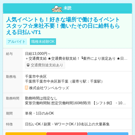
未読
人気イベントも！好きな場所で働けるイベント
スタッフ☆来社不要！働いたその日に給料もら
える日払い/T1
アルバイト
職種未経験OK
日給13,000円～
給与
＋交通費支給 ★交通費全額支給！ ┗案件により規定あり ★日払
いOK！（規定あり） ┗働いたその日に現金GET♪ お仕事後はコ
交通費別途支給あり
ンビニATMから 日払い分を引き落とせます！ 【試用期間】試
用期間なし
千葉市中央区
勤務地
千葉県千葉市中央区新千葉（最寄り駅：千葉駅）
株式会社ワンベルウッズ
勤務時間は指定なし
勤務時間
変形労働時間制 想定労働時間160時間/月 【シフト例】 ・10：
00～20：00
単発・1日のみOK
期間
日払いOK / 副業・WワークOK / 10名以上の大量募集
特徴