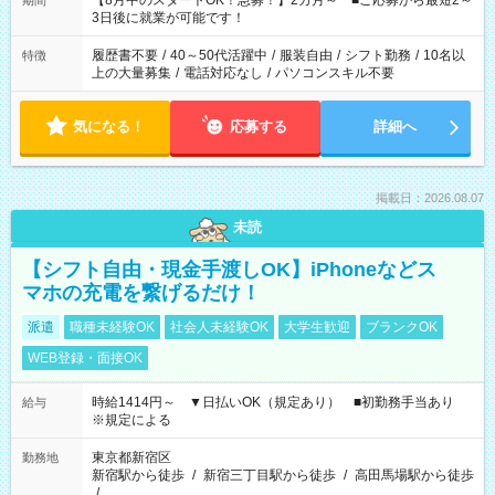
【8月中のスタートOK！急募！】2カ月～ ■ご応募から最短2～
期間
ね。 ※Wワーク希望の方へ 今ご覧のお仕事で希望する勤務時間
3日後に就業が可能です！
と、もう1つのお仕事の勤務時間。 合計で週40時間を超える場
合は応募できません。
履歴書不要
/
40～50代活躍中
/
服装自由
/
シフト勤務
/
10名以
特徴
上の大量募集
/
電話対応なし
/
パソコンスキル不要
気になる！
応募する
詳細へ
掲載日：2026.08.07
未読
【シフト自由・現金手渡しOK】iPhoneなどス
マホの充電を繋げるだけ！
派遣
職種未経験OK
社会人未経験OK
大学生歓迎
ブランクOK
WEB登録・面接OK
時給1414円～ ▼日払いOK（規定あり） ■初勤務手当あり
給与
※規定による
東京都新宿区
勤務地
新宿駅から徒歩
/
新宿三丁目駅から徒歩
/
高田馬場駅から徒歩
/
…