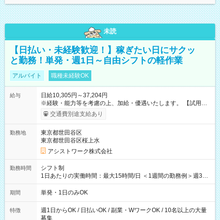
未読
【日払い・未経験歓迎！】稼ぎたい日にサクッ
と勤務！単発・週1日～自由シフトの軽作業
アルバイト
職種未経験OK
日給10,305円～37,204円
給与
※経験・能力等を考慮の上、加給・優遇いたします。 【試用期
間】試用期間なし
交通費別途支給あり
東京都世田谷区
勤務地
東京都世田谷区桜上水
アシストワーク株式会社
シフト制
勤務時間
1日あたりの実働時間：最大15時間/日 ＜1週間の勤務例＞週3回
勤務 勤務：月・水・金 休み：火・木・土・日 好きな時にお仕事
可能です！ ※1日あたりの最大実働時間は日勤、夜勤共に勤務し
単発・1日のみOK
期間
た時間になります。
週1日からOK / 日払いOK / 副業・WワークOK / 10名以上の大量
特徴
募集