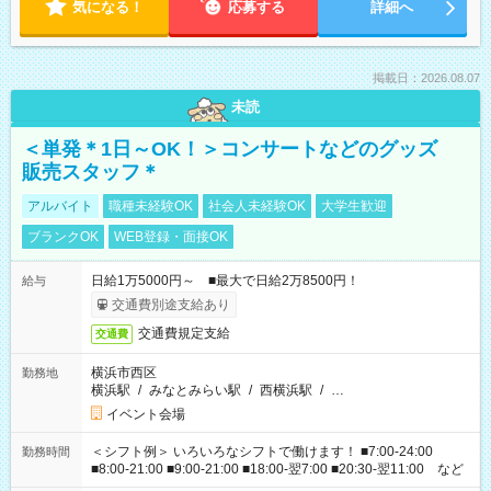
気になる！
応募する
詳細へ
掲載日：2026.08.07
未読
＜単発＊1日～OK！＞コンサートなどのグッズ
販売スタッフ＊
アルバイト
職種未経験OK
社会人未経験OK
大学生歓迎
ブランクOK
WEB登録・面接OK
日給1万5000円～ ■最大で日給2万8500円！
給与
交通費別途支給あり
交通費規定支給
交通費
横浜市西区
勤務地
横浜駅
/
みなとみらい駅
/
西横浜駅
/
…
イベント会場
＜シフト例＞ いろいろなシフトで働けます！ ■7:00-24:00
勤務時間
■8:00-21:00 ■9:00-21:00 ■18:00-翌7:00 ■20:30-翌11:00 など