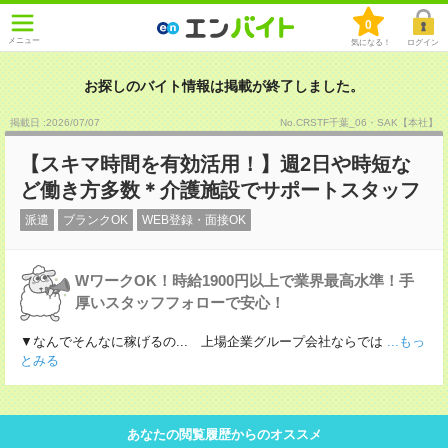
0
メニュー
気になる！
ログイン
お探しのバイト情報は掲載が終了しました。
掲載日 :2026
/
07
/
07
No.CRSTF千葉_06・SAK【本社】
【スキマ時間を有効活用！】週2日や時短な
ど働き方多数＊介護施設でサポートスタッフ
派遣
ブランクOK
WEB登録・面接OK
WワークOK！時給1900円以上で業界最高水準！手
厚いスタッフフォローで安心！
▼なんでそんなに稼げるの... 上場企業グループ会社ならでは
...もっ
とみる
あなたの閲覧履歴からのオススメ