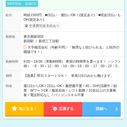
WEB登録・面接OK
時給1500円 ■日払い・週払いOK！(規定あり) ■現金日払いも
給与
OK(規定あり)
交通費別途支給あり
東京都新宿区
勤務地
新宿駅
/
新宿三丁目駅
大手物流会社（年齢不問／「無理なく続けられる」と好評の
職場です！）
9:00～18:00（実動8時間） 希望の時間帯を選べます！ ＜シフト
勤務時間
例＞ ・8：30～12：00 ・10：00～19：00 ・17：00～22：00
・13：00～22：00 ・22：00～翌6：00 など
【急募】即日スタートＯＫ！ 単発1日のみから働けます。
期間
週1日からOK
/
日払いOK
/
履歴書不要
/
40～50代活躍中
/
副
特徴
業・WワークOK
/
服装自由
/
シフト勤務
/
10名以上の大量募
集
/
電話対応なし
/
パソコンスキル不要
気になる！
応募する
詳細へ