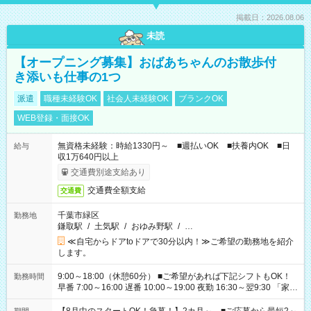
掲載日：2026.08.06
未読
【オープニング募集】おばあちゃんのお散歩付
き添いも仕事の1つ
派遣
職種未経験OK
社会人未経験OK
ブランクOK
WEB登録・面接OK
無資格未経験：時給1330円～ ■週払いOK ■扶養内OK ■日
給与
収1万640円以上
交通費別途支給あり
交通費全額支給
交通費
千葉市緑区
勤務地
鎌取駅
/
土気駅
/
おゆみ野駅
/
…
≪自宅からドアtoドアで30分以内！≫ご希望の勤務地を紹介
します。
9:00～18:00（休憩60分） ■ご希望があれば下記シフトもOK！
勤務時間
早番 7:00～16:00 遅番 10:00～19:00 夜勤 16:30～翌9:30 「家族
と休みを合わせたい」 「余裕を持って夕飯の準備がしたい」
「できれば残業はしたくない」 など、ご希望を教えてください