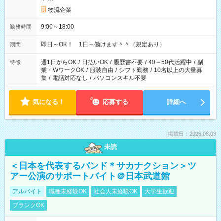
物流企業
9:00～18:00
勤務時間
即日～OK！ 1日～働けます＾＾（規定あり）
期間
週1日からOK
/
日払いOK
/
履歴書不要
/
40～50代活躍中
/
副
特徴
業・WワークOK
/
服装自由
/
シフト勤務
/
10名以上の大量募
集
/
電話対応なし
/
パソコンスキル不要
気になる！
応募する
詳細へ
掲載日：2026.08.03
未読
＜日本を代表するバンド＊サカナクション＞ツ
アー公演のサポートバイト＠日本武道館
アルバイト
職種未経験OK
社会人未経験OK
大学生歓迎
ブランクOK