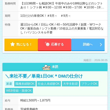
【1日3時間～も相談OK!】午前中のみや18時以降などのシフト
勤務時間
あり！ シフト例 ▼9:00～12:00 ▼9:00～17:00 ▼10:00～19:00
▼18:00～21:00
1日だけの単発OK！＃8月～ ＃9月～
期間
週1日からOK
/
日払いOK
/
40～50代活躍中
/
副業・Wワーク
特徴
OK
/
服装自由
/
シフト勤務
/
10名以上の大量募集
/
電話対応な
し
/
パソコンスキル不要
気になる！
応募する
詳細へ
掲載日：2026.08.05
未読
＼来社不要／単発1日OK＊DMの仕分け
派遣
職種未経験OK
社会人未経験OK
大学生歓迎
ブランクOK
WEB登録・面接OK
時給1,500円～1,875円
給与
茨城県鹿嶋市
勤務地