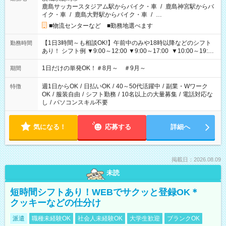
鹿島サッカースタジアム駅からバイク・車
/
鹿島神宮駅からバ
イク・車
/
鹿島大野駅からバイク・車
/
…
■物流センターなど ■勤務地選べます
【1日3時間～も相談OK!】午前中のみや18時以降などのシフト
勤務時間
あり！ シフト例 ▼9:00～12:00 ▼9:00～17:00 ▼10:00～19:00
▼18:00～21:00
1日だけの単発OK！＃8月～ ＃9月～
期間
週1日からOK
/
日払いOK
/
40～50代活躍中
/
副業・Wワーク
特徴
OK
/
服装自由
/
シフト勤務
/
10名以上の大量募集
/
電話対応な
し
/
パソコンスキル不要
気になる！
応募する
詳細へ
掲載日：2026.08.09
未読
短時間シフトあり！WEBでサクッと登録OK＊
クッキーなどの仕分け
派遣
職種未経験OK
社会人未経験OK
大学生歓迎
ブランクOK