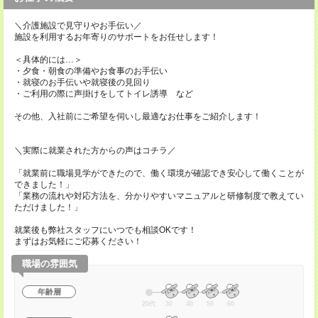
＼介護施設で見守りやお手伝い／
施設を利用するお年寄りのサポートをお任せします！
＜具体的には…＞
・夕食・朝食の準備やお食事のお手伝い
・就寝のお手伝いや就寝後の見回り
・ご利用の際に声掛けをしてトイレ誘導 など
その他、入社前にご希望を伺いし最適なお仕事をご紹介します！
＼実際に就業された方からの声はコチラ／
「就業前に職場見学ができたので、働く環境が確認でき安心して働くことが
できました！」
「業務の流れや対応方法を、分かりやすいマニュアルと研修制度で教えてい
ただけました！」
就業後も弊社スタッフにいつでも相談OKです！
まずはお気軽にご応募ください！
職場の雰囲気
年齢層
20代
30
40
50
60