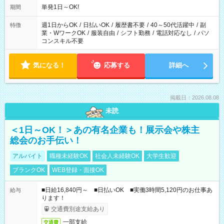
単発1日～OK!
期間
週1日からOK
/
日払いOK
/
履歴書不要
/
40～50代活躍中
/
副
特徴
業・WワークOK
/
服装自由
/
シフト勤務
/
電話対応なし
/
パソ
コンスキル不要
気になる！
応募する
詳細へ
掲載日：2026.08.08
未読
＜1日～OK！＞あの有名企業も！展示会や株主
総会のお手伝い！
アルバイト
職種未経験OK
社会人未経験OK
大学生歓迎
ブランクOK
WEB登録・面接OK
■日給16,840円～ ■日払いOK ■実働3時間5,120円のお仕事あ
給与
ります！
交通費別途支給あり
一部支給
交通費