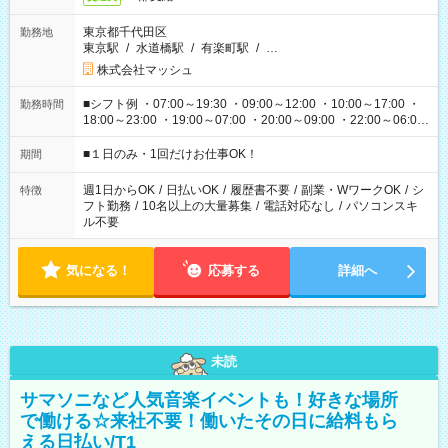
東京都千代田区
勤務地
東京駅
/
水道橋駅
/
有楽町駅
/
…
株式会社マッシュ
■シフト例 ・07:00～19:30 ・09:00～12:00 ・10:00～17:00 ・
勤務時間
18:00～23:00 ・19:00～07:00 ・20:00～09:00 ・22:00～06:00
etc ★最短で3時間で5,120円のお仕事から 15時間で2万円近く稼
げるお仕事も！ ご希望のお時間に合わせてご紹介！ ※シフトは
■１日のみ・1回だけお仕事OK！
期間
現場によって異なります。 ※勿論、休憩時間はあるのでご安心
ください！
週1日からOK
/
日払いOK
/
履歴書不要
/
副業・WワークOK
/
シ
特徴
フト勤務
/
10名以上の大量募集
/
電話対応なし
/
パソコンスキ
ル不要
気になる！
応募する
詳細へ
未読
サマソニなど人気音楽イベントも！好きな場所
で働ける☆来社不要！働いたその日に給料もら
える日払い/T1