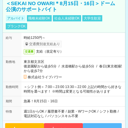
＜SEKAI NO OWARI＊8月15日・16日＞ドーム
公演のサポートバイト
アルバイト
職種未経験OK
社会人未経験OK
大学生歓迎
ブランクOK
時給1250円～
給与
交通費別途支給あり
支給（規定有り）
交通費
東京都文京区
勤務地
後楽園駅から徒歩5分
/
水道橋駅から徒歩5分
/
春日(東京都)駅
から徒歩7分
株式会社ライブパワー
＜シフト例＞ 7:00～23:00 13:30～22:00 上記の時間から好きな
勤務時間
時間を選べます！ ※時間は変更となる可能性があります
急募！8月15日・16日
期間
週1日からOK
/
履歴書不要
/
副業・WワークOK
/
シフト勤務
/
特徴
電話対応なし
/
パソコンスキル不要