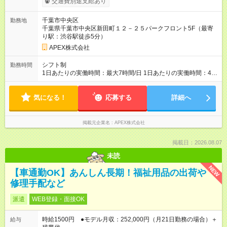
交通費別途支給あり
千葉市中央区
勤務地
千葉県千葉市中央区新田町１２－２５パークフロント5F（最寄
り駅：渋谷駅徒歩5分）
APEX株式会社
シフト制
勤務時間
1日あたりの実働時間：最大7時間/日 1日あたりの実働時間：4-7
時間 シフト例 ・9時00分～15時00分 ・10時00分～17時00分 週
3日（4ｈ/日 勤務）以上で調整可能
気になる！
応募する
詳細へ
掲載元企業名
APEX株式会社
掲載日：2026.08.07
未読
NEW
【車通勤OK】あんしん長期！福祉用品の出荷や
修理手配など
派遣
WEB登録・面接OK
時給1500円 ●モデル月収：252,000円（月21日勤務の場合）＋
給与