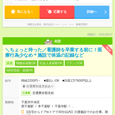
気になる！
応募する
詳細へ
掲載元企業名
株式会社ティー・シー・シー 船橋営業所
掲載日：2026.08.07
未読
NEW
＼ちょっと待った／看護師を卒業する前に！医
療行為少なめ＊施設で体温の記録など
派遣
職種未経験OK
社会人未経験OK
ブランクOK
WEB登録・面接OK
時給2200円～ ■週払いOK ■日収1万7600円以上
給与
交通費別途支給あり
交通費全額支給
交通費
千葉市中央区
勤務地
西千葉駅
/
本千葉駅
/
千葉寺駅
/
…
【自宅からドアtoドアで30分以内】介護施設でのお仕事。勤