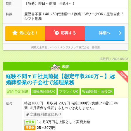
【急募】即日～長期 ※8月～！
期間
履歴書不要
/
40～50代活躍中
/
副業・WワークOK
/
服装自由
/
特徴
シフト勤務
気になる！
応募する
詳細へ
掲載元企業名
パーソルテンプスタッフ株式会社 首都圏
掲載日：2026.08.08
未読
NEW
経験不問▼正社員前提【想定年収360万～】冠
婚葬祭業の子会社で経理業務
紹介予定派遣
職種未経験OK
ブランクOK
WEB登録・面接OK
時給1800円 月収例 28万円 時給1800円×実働8h×週5日×4
給与
週 ※月収例を保証するものではありません。
交通費別途支給あり
1ヶ月3万円を上限として実費支給
交通費
25～30万円
月収例