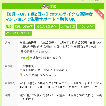
掲載日：2026.08.07
未読
NEW
【8月～OK！週2日～】ホテルライクな高齢者
マンションで生活サポート＊時短OK
派遣
職種未経験OK
社会人未経験OK
大学生歓迎
ブランクOK
WEB登録・面接OK
無資格未経験：時給1500円～ 経験者：時給1750円～★日払い
給与
／週払い制度あり（月払いも選べます）※稼働開始時は手続き完
了次第のお支払いとなります。
交通費別途支給あり
交通費全額支給※規定有
交通費
千葉市中央区
勤務地
京成千葉駅
/
西千葉駅
/
千葉寺駅
/
…
＜シニア向けマンション＞
★1日6時間～の時短シフトOK ★スタート時間選べます！ 7:00～
勤務時間
16:00 9:00～17:00 11:00～19:00 など 残業なし！ ※Wワークの
場合、他のお仕事と合わせ週40時間超の就業はご案内できませ
ん ※法令に基づき、週20時間以上勤務は社会保険への加入対象
開始日はご相談ください！ ★急募 ★職場が気に入れば、長期
期間
となります ※労働者派遣法（日雇い派遣の原則禁止）により、
でも働けます！
短時間・短期間の就業はご案内が難しい場合があります