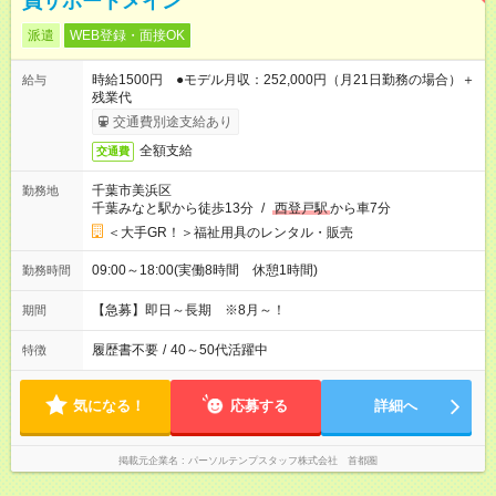
員サポートメイン
派遣
WEB登録・面接OK
時給1500円 ●モデル月収：252,000円（月21日勤務の場合）＋
給与
残業代
交通費別途支給あり
全額支給
交通費
千葉市美浜区
勤務地
千葉みなと駅から徒歩13分
/
西登戸駅
から車7分
＜大手GR！＞福祉用具のレンタル・販売
09:00～18:00(実働8時間 休憩1時間)
勤務時間
【急募】即日～長期 ※8月～！
期間
履歴書不要
/
40～50代活躍中
特徴
気になる！
応募する
詳細へ
掲載元企業名
パーソルテンプスタッフ株式会社 首都圏