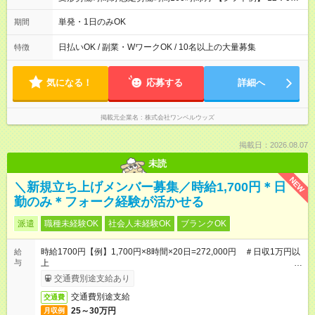
～22：00
単発・1日のみOK
期間
日払いOK / 副業・WワークOK / 10名以上の大量募集
特徴
気になる！
応募する
詳細へ
掲載元企業名
株式会社ワンベルウッズ
掲載日：2026.08.07
未読
NEW
＼新規立ち上げメンバー募集／時給1,700円＊日
勤のみ＊フォーク経験が活かせる
派遣
職種未経験OK
社会人未経験OK
ブランクOK
時給1700円【例】1,700円×8時間×20日=272,000円 ＃日収1万円以
給
与
上
合計240,000円+規定交通費+残業代
交通費別途支給あり
交通費別途支給
交通費
25～30万円
月収例