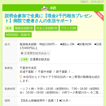
掲載日：2026.08.07
未読
NEW
説明会参加で全員に【現金2千円相当プレゼン
ト】病院で患者さんの生活サポート
派遣
職種未経験OK
社会人未経験OK
ブランクOK
WEB登録・面接OK
無資格未経験：時給1300円～ ■週払いOK ■扶養内OK ■日収
給与
1万400円以上
交通費別途支給あり
交通費全額支給
交通費
千葉市中央区
勤務地
京成千葉駅
/
千葉中央駅
/
新千葉駅
/
…
≪自宅からドアtoドアで30分以内！≫ご希望の勤務地を紹介
します。
～シフト例～ 9:00～18:00（休憩60分） 7:00～16:00（休憩60
勤務時間
分） 10:00～19:00（休憩60分） ※Wワーク希望の方へ 今ご覧の
お仕事で希望する勤務時間と、もう1つのお仕事の勤務時間の合
計が 週40時間を超えなければOKです。
【現在も積極採用中！急募！】■2カ月～
期間