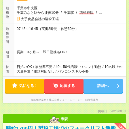
千葉市中央区
勤
務
千葉みなと駅から徒歩10分
/
千葉駅
/
西登戸駅
/
…
地
大手食品会社の製粉工場
07:45～16:45（実働8時間・休憩60分）
勤
務
時
間
長期 3ヶ月～ 即日勤務もOK！
期
間
日払いOK
/
履歴書不要
/
40～50代活躍中
/
シフト勤務
/
10名以上の
特
徴
大量募集
/
電話対応なし
/
パソコンスキル不要
気になる！
応募する
詳細へ
掲載元企業名
株式会社ティー・シー・シー 船橋営業所
掲載日：2026.08.07
未読
NEW
時給1700円！製粉工場でのフォークリフト運搬