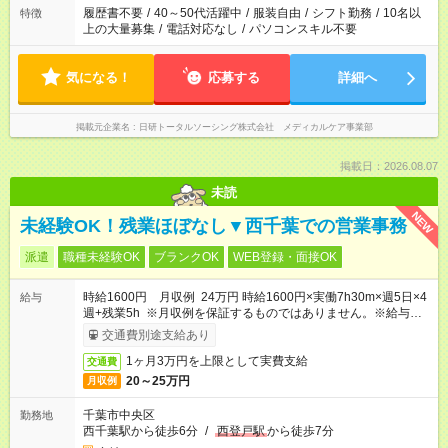
履歴書不要
/
40～50代活躍中
/
服装自由
/
シフト勤務
/
10名以
特徴
上の大量募集
/
電話対応なし
/
パソコンスキル不要
気になる！
応募する
詳細へ
掲載元企業名
日研トータルソーシング株式会社 メディカルケア事業部
掲載日：2026.08.07
未読
NEW
未経験OK！残業ほぼなし▼西千葉での営業事務
派遣
職種未経験OK
ブランクOK
WEB登録・面接OK
時給1600円 月収例 24万円 時給1600円×実働7h30m×週5日×4
給与
週+残業5h ※月収例を保証するものではありません。※給与即受
取りサービス利用可（利用条件有）
交通費別途支給あり
1ヶ月3万円を上限として実費支給
交通費
20～25万円
月収例
千葉市中央区
勤務地
西千葉駅から徒歩6分
/
西登戸駅
から徒歩7分