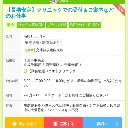
未読
NEW
【長期安定】クリニックでの受付＆ご案内など
のお仕事
派遣
社会人未経験OK
ブランクOK
WEB登録・面接OK
時給1300円～
給与
交通費別途支給あり
交通費規定内支給
交通費
千葉市中央区
勤務地
京成千葉駅
/
西千葉駅
/
千葉寺駅
/
…
【勤務地選べます】クリニック
8:00～17:00 9:00～18:00など ※ご希望の時間帯をご相談くださ
勤務時間
い。
2ヶ月～OK ※スタート日はお気軽にご相談ください！
期間
履歴書不要
/
40～50代活躍中
/
服装自由
/
シフト勤務
/
10名以
特徴
上の大量募集
/
パソコンスキル不要
気になる！
応募する
詳細へ