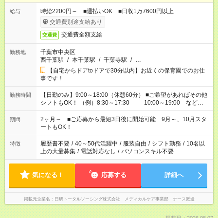
時給2200円～ ■週払いOK ■日収1万7600円以上
給与
交通費別途支給あり
交通費全額支給
交通費
千葉市中央区
勤務地
西千葉駅
/
本千葉駅
/
千葉寺駅
/
…
【自宅からドアtoドアで30分以内】お近くの保育園でのお仕
事です！
【日勤のみ】9:00～18:00（休憩60分） ■ご希望があればその他
勤務時間
シフトもOK！ （例）8:30～17:30 10:00～19:00 など
「家族とお休みを合わせたい」 「余裕を持って夕飯の準備がし
たい」 「できれば残業はしたくない」 など、ご希望があれば教
2ヶ月～ ■ご応募から最短3日後に開始可能 9月～、10月スタ
期間
えてくださいね。 ※Wワーク希望の方へ 今ご覧のお仕事で希望
ートもOK！
する勤務時間と、もう1つのお仕事の勤務時間。 合計で週40時
間を超える場合は応募できません
履歴書不要
/
40～50代活躍中
/
服装自由
/
シフト勤務
/
10名以
特徴
上の大量募集
/
電話対応なし
/
パソコンスキル不要
気になる！
応募する
詳細へ
掲載元企業名
日研トータルソーシング株式会社 メディカルケア事業部 ナース派遣