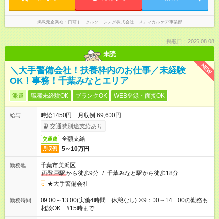
掲載元企業名
日研トータルソーシング株式会社 メディカルケア事業部
掲載日：2026.08.08
未読
NEW
＼大手警備会社！扶養枠内のお仕事／未経験
OK！事務！千葉みなとエリア
派遣
職種未経験OK
ブランクOK
WEB登録・面接OK
時給1450円 月収例 69,600円
給与
交通費別途支給あり
全額支給
交通費
5～10万円
月収例
千葉市美浜区
勤務地
西登戸駅
から徒歩9分
/
千葉みなと駅から徒歩18分
★大手警備会社
09:00～13:00(実働4時間 休憩なし) ※9：00～14：00の勤務も
勤務時間
相談OK #15時まで