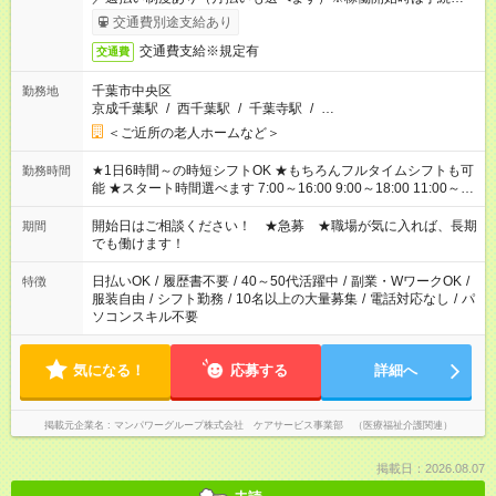
了次第のお支払いとなります。
交通費別途支給あり
交通費支給※規定有
交通費
千葉市中央区
勤務地
京成千葉駅
/
西千葉駅
/
千葉寺駅
/
…
＜ご近所の老人ホームなど＞
★1日6時間～の時短シフトOK ★もちろんフルタイムシフトも可
勤務時間
能 ★スタート時間選べます 7:00～16:00 9:00～18:00 11:00～
20:00 など 残業なし！ ※Wワークの場合、他のお仕事と合わせ
週40時間超の就業はご案内できません ※法令に基づき、週20時
開始日はご相談ください！ ★急募 ★職場が気に入れば、長期
期間
間以上勤務は社会保険への加入対象となります ※労働者派遣法
でも働けます！
（日雇い派遣の原則禁止）により、短時間・短期間の就業はご
案内が難しい場合があります
日払いOK
/
履歴書不要
/
40～50代活躍中
/
副業・WワークOK
/
特徴
服装自由
/
シフト勤務
/
10名以上の大量募集
/
電話対応なし
/
パ
ソコンスキル不要
気になる！
応募する
詳細へ
掲載元企業名
マンパワーグループ株式会社 ケアサービス事業部 （医療福祉介護関連）
掲載日：2026.08.07