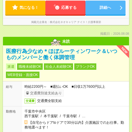
気になる！
応募する
詳細へ
掲載元企業名
株式会社ネオキャリア ナイス！介護事業部
掲載日：2026.08.08
未読
NEW
医療行為少なめ＊ほぼルーティンワーク＆いつ
ものメンバーと働く体調管理
派遣
職種未経験OK
社会人未経験OK
ブランクOK
WEB登録・面接OK
時給2200円～ ■週払いOK ■日収1万7600円以上
給与
交通費別途支給あり
交通費全額支給
交通費
千葉市中央区
勤務地
西千葉駅
/
本千葉駅
/
千葉寺駅
/
…
【自宅からドアtoドアで30分以内】介護施設でのお仕事。勤
務地選べます！