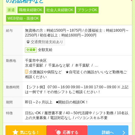
のお話相手など
派遣
職種未経験OK
社会人未経験OK
ブランクOK
WEB登録・面接OK
無資格の方：時給1500円～1875円 / 介護福祉士：時給1800円～
給与
2250円 / 初任者以上：時給1600円～2000円
交通費別途支給あり
全額支給
交通費
千葉市中央区
勤務地
京成千葉駅
/
千葉みなと駅
/
本千葉駅
/
…
介護施設や病院など ★自宅近くの施設がいいなど勤務地ご
相談ください
【シフト例】 07:00～16:00 09:00～18:00 17:00～09:00 ※ 上記
勤務時間
は一例です！その他シフトもご相談ください！
即日～2ヶ月以上 ■開始日の相談OK！
期間
日払いOK
/
履歴書不要
/
40～50代活躍中
/
シフト勤務
/
10名以
特徴
上の大量募集
/
電話対応なし
/
パソコンスキル不要
気になる！
応募する
詳細へ