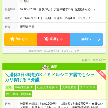
商社
09:00-17:30（休憩60分）実働7時間30分（残業少なめ！）
勤務時間
2026年09月01日～長期 ※開始日相談OK ※9月～！
期間
履歴書不要
特徴
気になる！
応募する
詳細へ
掲載元企業名
株式会社リクルートスタッフィング
掲載日：2026.08.07
未読
NEW
＼週休3日×時短OK／ミドルシニア層でもシッ
カリ稼げる＊介護
派遣
職種未経験OK
社会人未経験OK
大学生歓迎
ブランクOK
WEB登録・面接OK
無資格未経験：時給1500円～ 経験者：時給1750円～★日払い
給与
／週払い制度あり（月払いも選べます）※稼働開始時は手続き完