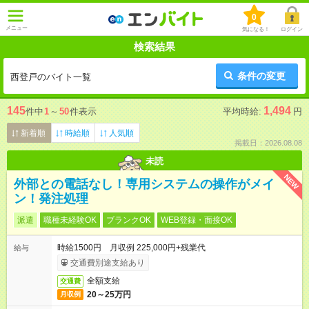
0
メニュー
気になる！
ログイン
検索結果
条件の変更
西登戸のバイト一覧
145
1,494
件中
1
～
50
件表示
平均時給:
円
新着順
時給順
人気順
掲載日：2026.08.08
未読
NEW
外部との電話なし！専用システムの操作がメイ
ン！発注処理
派遣
職種未経験OK
ブランクOK
WEB登録・面接OK
時給1500円 月収例 225,000円+残業代
給与
交通費別途支給あり
全額支給
交通費
20～25万円
月収例