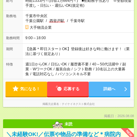
時給1333円～(日収1万664円～) ■初勤務手当あり ※全額現金
給与
手渡し・日払い・週払いOK(規定有)
千葉市中央区
勤務地
千葉公園駅
/
西登戸駅
/
千葉寺駅
大手物流企業
9:00～18:00
勤務時間
【急募＊即日スタートOK】登録後は好きな時に働けます！（業
期間
法に基づく規定あり）
週1日からOK
/
日払いOK
/
履歴書不要
/
40～50代活躍中
/
副
特徴
業・WワークOK
/
服装自由
/
シフト勤務
/
10名以上の大量募
集
/
電話対応なし
/
パソコンスキル不要
気になる！
応募する
詳細へ
掲載元企業名
テイケイネクスト株式会社
掲載日：2026.08.08
未読
NEW
＼未経験OK!／伝票や物品の準備など＊病院内