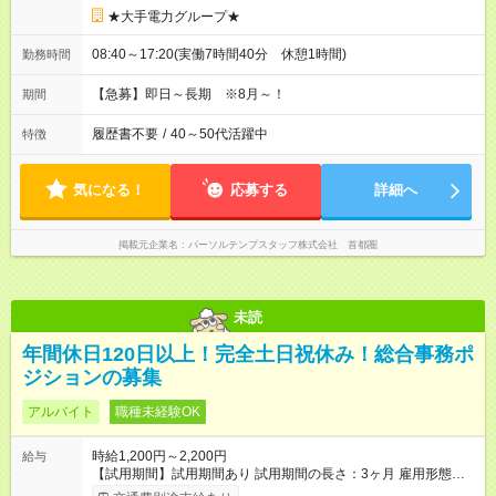
★大手電力グループ★
08:40～17:20(実働7時間40分 休憩1時間)
勤務時間
【急募】即日～長期 ※8月～！
期間
履歴書不要
/
40～50代活躍中
特徴
気になる！
応募する
詳細へ
掲載元企業名
パーソルテンプスタッフ株式会社 首都圏
未読
年間休日120日以上！完全土日祝休み！総合事務ポ
ジションの募集
アルバイト
職種未経験OK
時給1,200円～2,200円
給与
【試用期間】試用期間あり 試用期間の長さ：3ヶ月 雇用形態、
給与は本採用時と同じです。