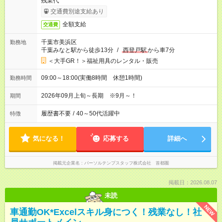
残業代
交通費別途支給あり
全額支給
交通費
千葉市美浜区
勤務地
千葉みなと駅から徒歩13分
/
西登戸駅
から車7分
＜大手GR！＞福祉用具のレンタル・販売
09:00～18:00(実働8時間 休憩1時間)
勤務時間
2026年09月上旬～長期 ※9月～！
期間
履歴書不要
/
40～50代活躍中
特徴
気になる！
応募する
詳細へ
掲載元企業名
パーソルテンプスタッフ株式会社 首都圏
掲載日：2026.08.07
未読
NEW
車通勤OK*Excelスキル身につく！残業なし！社