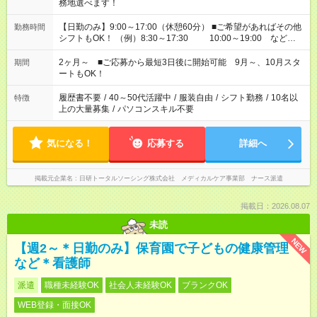
務地選べます！
【日勤のみ】9:00～17:00（休憩60分） ■ご希望があればその他
勤務時間
シフトもOK！ （例）8:30～17:30 10:00～19:00 など
「家族とお休みを合わせたい」 「できれば残業はしたくない」
など、あなたのご希望に沿ったお仕事をご紹介します！ ※Wワ
2ヶ月～ ■ご応募から最短3日後に開始可能 9月～、10月スタ
期間
ーク希望の方へ 今ご覧のお仕事で希望する勤務時間と、もう1つ
ートもOK！
のお仕事の勤務時間。 合計で週40時間を超える場合は応募でき
ません
履歴書不要
/
40～50代活躍中
/
服装自由
/
シフト勤務
/
10名以
特徴
上の大量募集
/
パソコンスキル不要
気になる！
応募する
詳細へ
掲載元企業名
日研トータルソーシング株式会社 メディカルケア事業部 ナース派遣
掲載日：2026.08.07
未読
NEW
【週2～＊日勤のみ】保育園で子どもの健康管理
など＊看護師
派遣
職種未経験OK
社会人未経験OK
ブランクOK
WEB登録・面接OK