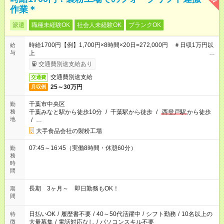
作業＊
派遣
職種未経験OK
社会人未経験OK
ブランクOK
時給1700円【例】1,700円×8時間×20日=272,000円 ＃日収1万円以
給
与
上
合計240,000円+規定交通費+残業代
交通費別途支給あり
交通費別途支給
交通費
25～30万円
月収例
千葉市中央区
勤
務
千葉みなと駅から徒歩10分
/
千葉駅から徒歩
/
西登戸駅
から徒歩
地
/
…
大手食品会社の製粉工場
07:45～16:45（実働8時間・休憩60分）
勤
務
時
間
長期 3ヶ月～ 即日勤務もOK！
期
間
日払いOK
/
履歴書不要
/
40～50代活躍中
/
シフト勤務
/
10名以上の
特
徴
大量募集
/
電話対応なし
/
パソコンスキル不要