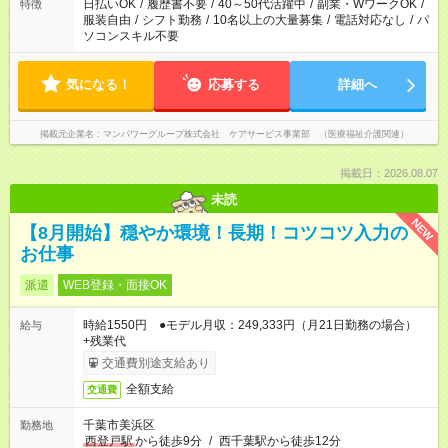
日払いOK
/
履歴書不要
/
40～50代活躍中
/
副業・WワークOK
/
特徴
服装自由
/
シフト勤務
/
10名以上の大量募集
/
電話対応なし
/
パ
ソコンスキル不要
気になる！
応募する
詳細へ
掲載元企業名
マンパワーグループ株式会社 ケアサービス事業部 （医療福祉介護関連）
掲載日：2026.08.07
未読
NEW
【8月開始】穏やか環境！長期！コツコツ入力の
お仕事
派遣
WEB登録・面接OK
時給1550円 ●モデル月収：249,333円（月21日勤務の場合）
給与
+残業代
交通費別途支給あり
全額支給
交通費
千葉市美浜区
勤務地
西登戸駅
から徒歩9分
/
西千葉駅から徒歩12分