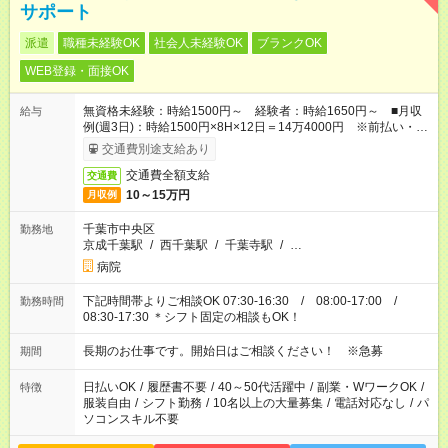
サポート
派遣
職種未経験OK
社会人未経験OK
ブランクOK
WEB登録・面接OK
無資格未経験：時給1500円～ 経験者：時給1650円～ ■月収
給与
例(週3日)：時給1500円×8H×12日＝14万4000円 ※前払い・日
払い・週払いOK
交通費別途支給あり
交通費全額支給
交通費
10～15万円
月収例
千葉市中央区
勤務地
京成千葉駅
/
西千葉駅
/
千葉寺駅
/
…
病院
下記時間帯よりご相談OK 07:30-16:30 / 08:00-17:00 /
勤務時間
08:30-17:30 ＊シフト固定の相談もOK！
長期のお仕事です。開始日はご相談ください！ ※急募
期間
日払いOK
/
履歴書不要
/
40～50代活躍中
/
副業・WワークOK
/
特徴
服装自由
/
シフト勤務
/
10名以上の大量募集
/
電話対応なし
/
パ
ソコンスキル不要