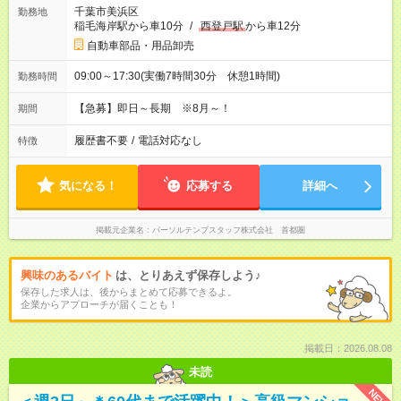
千葉市美浜区
勤務地
稲毛海岸駅から車10分
/
西登戸駅
から車12分
自動車部品・用品卸売
09:00～17:30(実働7時間30分 休憩1時間)
勤務時間
【急募】即日～長期 ※8月～！
期間
履歴書不要
/
電話対応なし
特徴
気になる！
応募する
詳細へ
掲載元企業名
パーソルテンプスタッフ株式会社 首都圏
興味のあるバイト
は、とりあえず保存しよう♪
保存した求人は、後からまとめて応募できるよ。
企業からアプローチが届くことも！
掲載日：2026.08.08
未読
NEW