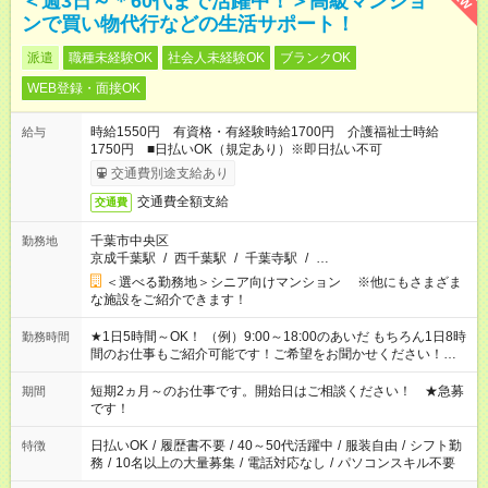
＜週3日～＊60代まで活躍中！＞高級マンショ
ンで買い物代行などの生活サポート！
派遣
職種未経験OK
社会人未経験OK
ブランクOK
WEB登録・面接OK
時給1550円 有資格・有経験時給1700円 介護福祉士時給
給与
1750円 ■日払いOK（規定あり）※即日払い不可
交通費別途支給あり
交通費全額支給
交通費
千葉市中央区
勤務地
京成千葉駅
/
西千葉駅
/
千葉寺駅
/
…
＜選べる勤務地＞シニア向けマンション ※他にもさまざま
な施設をご紹介できます！
★1日5時間～OK！ （例）9:00～18:00のあいだ もちろん1日8時
勤務時間
間のお仕事もご紹介可能です！ご希望をお聞かせください！★家
庭の都合でお休みが必要な場合も遠慮なくご相談ください。 ※
週最低15時間以上の勤務が必要です
短期2ヵ月～のお仕事です。開始日はご相談ください！ ★急募
期間
です！
日払いOK
/
履歴書不要
/
40～50代活躍中
/
服装自由
/
シフト勤
特徴
務
/
10名以上の大量募集
/
電話対応なし
/
パソコンスキル不要