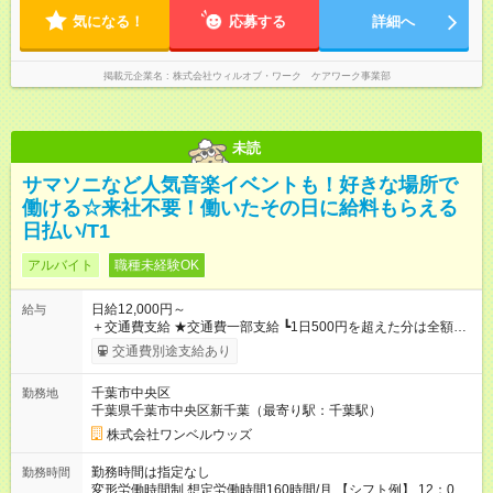
気になる！
応募する
詳細へ
掲載元企業名
株式会社ウィルオブ・ワーク ケアワーク事業部
未読
サマソニなど人気音楽イベントも！好きな場所で
働ける☆来社不要！働いたその日に給料もらえる
日払い/T1
アルバイト
職種未経験OK
日給12,000円～
給与
＋交通費支給 ★交通費一部支給 ┗1日500円を超えた分は全額支
給！ ※往復500円以内の方は自己負担となります ★日払いOK！
交通費別途支給あり
（規定あり） ┗働いたその日に現金GET♪ お仕事後はコンビニ
ATMから 日払い分を引き落とせます！ 【試用期間】試用期間
千葉市中央区
勤務地
なし
千葉県千葉市中央区新千葉（最寄り駅：千葉駅）
株式会社ワンベルウッズ
勤務時間は指定なし
勤務時間
変形労働時間制 想定労働時間160時間/月 【シフト例】 12：00