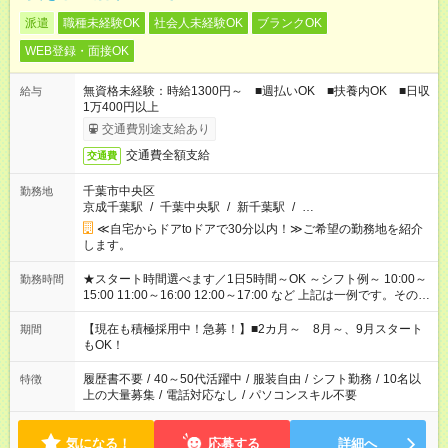
派遣
職種未経験OK
社会人未経験OK
ブランクOK
WEB登録・面接OK
無資格未経験：時給1300円～ ■週払いOK ■扶養内OK ■日収
給与
1万400円以上
交通費別途支給あり
交通費全額支給
交通費
千葉市中央区
勤務地
京成千葉駅
/
千葉中央駅
/
新千葉駅
/
…
≪自宅からドアtoドアで30分以内！≫ご希望の勤務地を紹介
します。
★スタート時間選べます／1日5時間～OK ～シフト例～ 10:00～
勤務時間
15:00 11:00～16:00 12:00～17:00 など 上記は一例です。その他
シフトもご相談ください。 ※Wワークの場合当社と合わせて法
定労働時間が週40時間を超えなければOKです。
【現在も積極採用中！急募！】■2カ月～ 8月～、9月スタート
期間
もOK！
履歴書不要
/
40～50代活躍中
/
服装自由
/
シフト勤務
/
10名以
特徴
上の大量募集
/
電話対応なし
/
パソコンスキル不要
気になる！
応募する
詳細へ