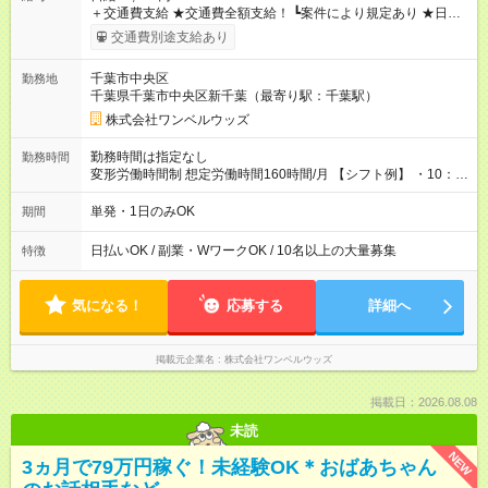
＋交通費支給 ★交通費全額支給！ ┗案件により規定あり ★日払
いOK！（規定あり） ┗働いたその日に現金GET♪ お仕事後はコ
交通費別途支給あり
ンビニATMから 日払い分を引き落とせます！ 【試用期間】試
用期間なし
千葉市中央区
勤務地
千葉県千葉市中央区新千葉（最寄り駅：千葉駅）
株式会社ワンベルウッズ
勤務時間は指定なし
勤務時間
変形労働時間制 想定労働時間160時間/月 【シフト例】 ・10：
00～20：00
単発・1日のみOK
期間
日払いOK / 副業・WワークOK / 10名以上の大量募集
特徴
気になる！
応募する
詳細へ
掲載元企業名
株式会社ワンベルウッズ
掲載日：2026.08.08
未読
NEW
3ヵ月で79万円稼ぐ！未経験OK＊おばあちゃん