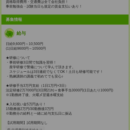
資格取得費用・交通費は全て会社負担！
事前勉強会・試験当日も規定の賃金支払いあり！
募集情報
給与
日給9,600円～10,500円
(1)日給9600円～10500円
★研修について
・事前研修3日間で知識を習得！
座学研修で警備について学んで頂きます。
スケジュールは3日連続でなくてOK！土日も研修可能です！
・熟練講師の講義で初めてでも安心♪
★研修手当3万円支給（1日1万円×3日）
法定研修2万7000円(3日間21h)＋食事手当3000円(1日あたり1000円)
※1勤務終了後、火曜〆翌週水曜支給
★入社祝い金5万円あり！
15勤務後2万円/30勤務後3万円
※勤務分の給料と一緒に給与支払日に振込
【試用期間】試用期間なし
交通費別途支給あり