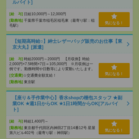
ルバイト]
[給 与]
日給10,000円～12,000円
[勤務地]
千葉県千葉市稲毛区稲毛東（最寄り駅：稲
気になる！
毛駅）
【短期高時給○】紳士レザーバッグ販売のお仕事【東
京大丸】[派遣]
[給 与]
時給2000円～2000円 【月収例】時給
2,000円×7.5時間×7日＝105,000円 ※月収例は一
例です。勤務時間や日数等により変動いたします。
気になる！
[交通費]
☆交通費全額支給！
[勤務地]
東京駅
【座り＆手作業中心】香水shopの梱包スタッフ ★副
業OK ★週1日からOK ★1日1時間からOK[アルバイ
ト]
[給 与]
時給1,400円～
[勤務地]
東京都千代田区内神田2丁目14番12号 星屋
気になる！
第六ビル402号（最寄り駅：神田駅）