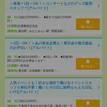
＜単発＊1日～OK！＞コンサートなどのグッズ販売
スタッフ＊[アルバイト]
[給 与]
日給1万5000円～ ■最大で日給2万8500
円！
[交通費]
交通費規定支給
気になる！
[勤務地]
横浜駅
/
みなとみらい駅
/
西横浜駅
/
…
＜1日～OK！＞あの有名企業も！展示会や株主総会
のお手伝い！[アルバイト]
[給 与]
■日給16,840円～ ■日払いOK ■実働3時
間5,120円のお仕事あります！
[交通費]
一部支給
気になる！
[勤務地]
東京駅
/
水道橋駅
/
有楽町駅
/
…
人気イベントも！好きな場所で働けるイベントスタ
ッフ☆来社不要！働いたその日に給料もらえる日払
い/T1[アルバイト]
[給 与]
日給13,000円～
[勤務地]
千葉県千葉市中央区新千葉（最寄り駅：千