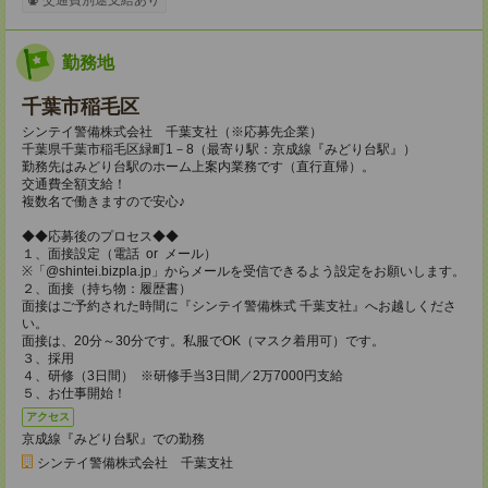
勤務地
千葉市稲毛区
シンテイ警備株式会社 千葉支社（※応募先企業）
千葉県千葉市稲毛区緑町1－8（最寄り駅：京成線『みどり台駅』）
勤務先はみどり台駅のホーム上案内業務です（直行直帰）。
交通費全額支給！
複数名で働きますので安心♪
◆◆応募後のプロセス◆◆
１、面接設定（電話 or メール）
※「@shintei.bizpla.jp」からメールを受信できるよう設定をお願いします。
２、面接（持ち物：履歴書）
面接はご予約された時間に『シンテイ警備株式 千葉支社』へお越しくださ
い。
面接は、20分～30分です。私服でOK（マスク着用可）です。
３、採用
４、研修（3日間） ※研修手当3日間／2万7000円支給
５、お仕事開始！
アクセス
京成線『みどり台駅』での勤務
シンテイ警備株式会社 千葉支社