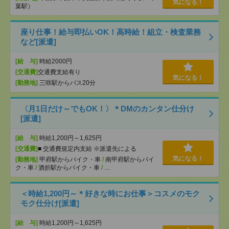
気になる！
葉駅）
座り仕事！給与即払いOK！高時給！組立・検査業務
など[派遣]
[給 与]
時給2000円
[交通費]
交通費支給有り
気になる！
[勤務地]
三咲駅からバス20分
〈月1日だけ～でもOK！〉＊DMのカンタン仕分け
[派遣]
[給 与]
時給1,200円～1,625円
[交通費]
■ 交通費規定内支給 ※派遣先による
気になる！
[勤務地]
甲府駅からバイク・車
/
南甲府駅からバイ
ク・車
/
酒折駅からバイク・車
/
…
＜時給1,200円～＊好きな時にお仕事＞コスメのモク
モク仕分け[派遣]
[給 与]
時給1,200円～1,625円