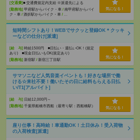
[交通費]
■ 交通費規定内支給 ※派遣先による
気になる！
[勤務地]
甲府駅からバイク・車
/
南甲府駅からバイ
ク・車
/
酒折駅からバイク・車
/
…
短時間シフトあり！WEBでサクッと登録OK＊クッキ
ーなどの仕分け[派遣]
[給 与]
時給1500円 ■日払い・週払いOK！(規定
あり) ■現金日払いもOK(規定あり)
気になる！
[勤務地]
新宿駅
/
新宿三丁目駅
サマソニなど人気音楽イベントも！好きな場所で働
ける☆来社不要！働いたその日に給料もらえる日払
い/T1[アルバイト]
[給 与]
日給12,000円～
[勤務地]
千葉県船橋市西船（最寄り駅：西船橋駅）
気になる！
座り仕事！高時給！車通勤OK！土日休み！受入荷物
の入荷検査[派遣]