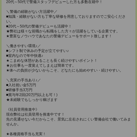
20代～50代で警備スタッフデビューした方も多数在籍中！
＼警備の経験がない方活躍中／
■知識・経験がない方も丁寧な研修を用意しておりますのでご安心くださ
い。
■20代～50代の警備デビューも活躍中！
★弊社は様々な前職から転職をした方々が活躍をしている企業です。
★豊富なノウハウであなたの警備デビューをサポート致します！
＼働きやすい環境♪／
■シフト制で休みの予定が立てやすい♪
■室内なので年中快適♪
★こまめな休憩があることも長く続けやすいポイント！
★お仕事も一度覚えてしまえば簡単です。
★体への負担が少ないからこそ、どなたにも始めやすい・続けやすい。
＼充実の手当あり♪／
■入社祝い金5万円
■研修手当3万円
■賞与年2回(20万円以上も可！)
★未経験でもしっかり稼げます
《社員登用推進中》
現在弊社は社員登用を推進中です！
先の見通せない今だからこそ、景気に左右されにくい警備会社で働いてみま
せんか。
★各種資格手当も充実！