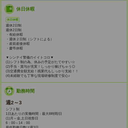
休日休暇
休日休暇
週休2日制
週休2日制
・有給休暇
・週休２日制（シフトによる）
・産前産後休暇
・慶弔休暇
▼シンテイ警備のイイトコロ▼
(1)シフト制の為、休みの予定がたてやすい☆
(2)手当・賞与が充実！しっかり稼げちゃう◎
(3)交通費全額支給！残業代もしっかり支給！！
(4)未経験でも丁寧な現場研修制度で安心♪
勤務時間
週2～3
シフト制
1日あたりの実働時間：最大8時間/日
(1)月～金,土日祝祭日
6：00～14：00
最低勤務日数は週3日