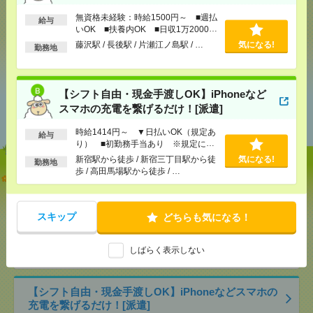
応募ページへ
無資格未経験：時給1500円～ ■週払
給与
いOK ■扶養内OK ■日収1万2000円
以上
藤沢駅 / 長後駅 / 片瀬江ノ島駅 / …
気になる!
勤務地
気になる！
【シフト自由・現金手渡しOK】iPhoneなど
あなたの閲覧履歴からの
スマホの充電を繋げるだけ！[派遣]
おすすめ
時給1414円～ ▼日払いOK（規定あ
給与
り） ■初勤務手当あり ※規定によ
る
新宿駅から徒歩 / 新宿三丁目駅から徒
気になる!
勤務地
歩 / 高田馬場駅から徒歩 / …
【オープニング募集】おばあちゃんのお散歩付き添
いも仕事の1つ[派遣]
スキップ
[給 与]
無資格未経験：時給1500円～ ■週払い
どちらも気になる！
OK ■扶養内OK ■日収1万2000円以上
[交通費]
交通費全額支給
気になる！
しばらく表示しない
[勤務地]
藤沢駅
/
長後駅
/
片瀬江ノ島駅
/
…
【シフト自由・現金手渡しOK】iPhoneなどスマホの
充電を繋げるだけ！[派遣]