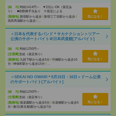
[給 与]
時給1414円～ ▼日払いOK（規定あ
り） ■初勤務手当あり ※規定による
[勤務地]
新宿駅から徒歩
/
新宿三丁目駅から徒歩
/
気になる！
高田馬場駅から徒歩
/
…
＜日本を代表するバンド＊サカナクション＞ツアー
公演のサポートバイト＠日本武道館[アルバイト]
[給 与]
時給1250円～
[交通費]
支給（規定有り）
気になる！
[勤務地]
九段下駅から徒歩5分
/
竹橋駅から徒歩10
分
/
神保町駅から徒歩15分
/
…
＜SEKAI NO OWARI＊8月15日・16日＞ドーム公演
のサポートバイト[アルバイト]
[給 与]
時給1250円～
[交通費]
支給（規定有り）
気になる！
[勤務地]
後楽園駅から徒歩5分
/
水道橋駅から徒歩5
分
/
春日(東京都)駅から徒歩7分