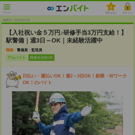
0
メニュー
気になる！
ログイン
掲載日 :2026
/
01
/
05
【入社祝い金５万円♪研修手当3万円支給！】
駅警備｜週3日～OK｜未経験活躍中
職種：
警備員・監視員
アルバイト
職種未経験OK
日払い・週払いOK！週2～3日OK！副業・Wワーク
OK！のバイト