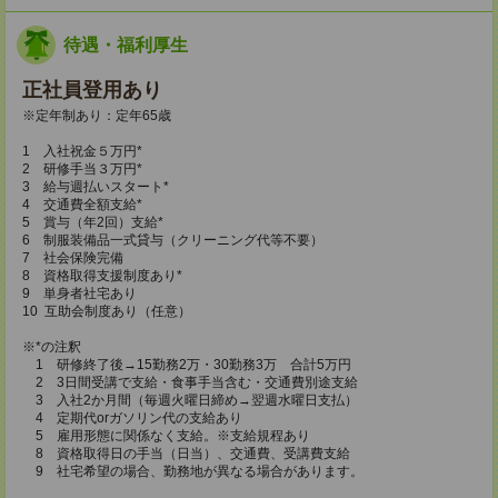
待遇・福利厚生
正社員登用あり
※定年制あり：定年65歳
1 入社祝金５万円*
2 研修手当３万円*
3 給与週払いスタート*
4 交通費全額支給*
5 賞与（年2回）支給*
6 制服装備品一式貸与（クリーニング代等不要）
7 社会保険完備
8 資格取得支援制度あり*
9 単身者社宅あり
10 互助会制度あり（任意）
※*の注釈
1 研修終了後→15勤務2万・30勤務3万 合計5万円
2 3日間受講で支給・食事手当含む・交通費別途支給
3 入社2か月間（毎週火曜日締め→翌週水曜日支払）
4 定期代orガソリン代の支給あり
5 雇用形態に関係なく支給。※支給規程あり
8 資格取得日の手当（日当）、交通費、受講費支給
9 社宅希望の場合、勤務地が異なる場合があります。