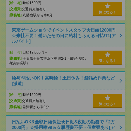
[給 与]
時給1500円
[交通費]
交通費支給有り
気になる！
[勤務地]
八幡宿駅から車8分
東京ゲームショウでイベントスタッフ★日給12000円
☆来社不要！働いたその日に給料もらえる日払/T1[ア
ルバイト]
[給 与]
日給12,000円～
[勤務地]
千葉県千葉市美浜区中瀬2-1（最寄り駅：
気になる！
海浜幕張駅）
給与即払いOK！高時給！土日休み！袋詰め作業など
[派遣]
[給 与]
時給1500円
[交通費]
交通費支給有り
気になる！
[勤務地]
君津駅から車9分
日払いOK&全額日給保証★日勤&夜勤の勤務で『2万
2000円』☆採用率99％☆履歴書不要・個室寮あり[ア