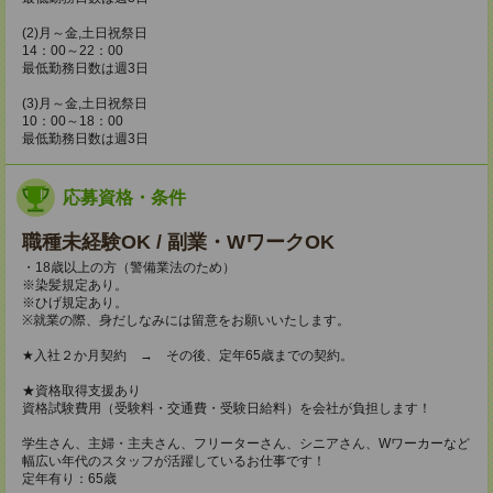
(2)月～金,土日祝祭日
14：00～22：00
最低勤務日数は週3日
(3)月～金,土日祝祭日
10：00～18：00
最低勤務日数は週3日
応募資格・条件
職種未経験OK / 副業・WワークOK
・18歳以上の方（警備業法のため）
※染髪規定あり。
※ひげ規定あり。
※就業の際、身だしなみには留意をお願いいたします。
★入社２か月契約 → その後、定年65歳までの契約。
★資格取得支援あり
資格試験費用（受験料・交通費・受験日給料）を会社が負担します！
学生さん、主婦・主夫さん、フリーターさん、シニアさん、Wワーカーなど
幅広い年代のスタッフが活躍しているお仕事です！
定年有り：65歳