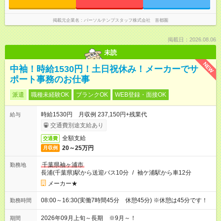
掲載元企業名
パーソルテンプスタッフ株式会社 首都圏
掲載日：2026.08.06
未読
NEW
中袖！時給1530円！土日祝休み！メーカーでサ
ポート事務のお仕事
派遣
職種未経験OK
ブランクOK
WEB登録・面接OK
時給1530円 月収例 237,150円+残業代
給与
交通費別途支給あり
全額支給
交通費
20～25万円
月収例
千葉県袖ヶ浦市
勤務地
長浦(千葉県)駅から送迎バス10分
/
袖ケ浦駅から車12分
メーカー★
08:00～16:30(実働7時間45分 休憩45分) ※休憩は45分です！
勤務時間
2026年09月上旬～長期 ※9月～！
期間