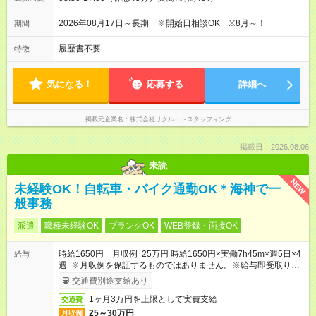
2026年08月17日～長期 ※開始日相談OK ※8月～！
期間
履歴書不要
特徴
気になる！
応募する
詳細へ
掲載元企業名
株式会社リクルートスタッフィング
掲載日：2026.08.06
未読
NEW
未経験OK！自転車・バイク通勤OK＊海神で一
般事務
派遣
職種未経験OK
ブランクOK
WEB登録・面接OK
時給1650円 月収例 25万円 時給1650円×実働7h45m×週5日×4
給与
週 ※月収例を保証するものではありません。※給与即受取りサ
ービス利用可（利用条件有）
交通費別途支給あり
1ヶ月3万円を上限として実費支給
交通費
25～30万円
月収例