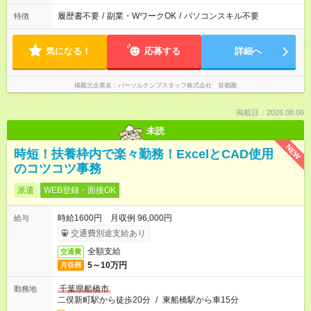
履歴書不要
/
副業・WワークOK
/
パソコンスキル不要
特徴
気になる！
応募する
詳細へ
掲載元企業名
パーソルテンプスタッフ株式会社 首都圏
掲載日：2026.08.06
未読
NEW
時短！扶養枠内で楽々勤務！ExcelとCAD使用
のコツコツ事務
派遣
WEB登録・面接OK
時給1600円 月収例 96,000円
給与
交通費別途支給あり
全額支給
交通費
5～10万円
月収例
千葉県船橋市
勤務地
二俣新町駅から徒歩20分
/
東船橋駅から車15分