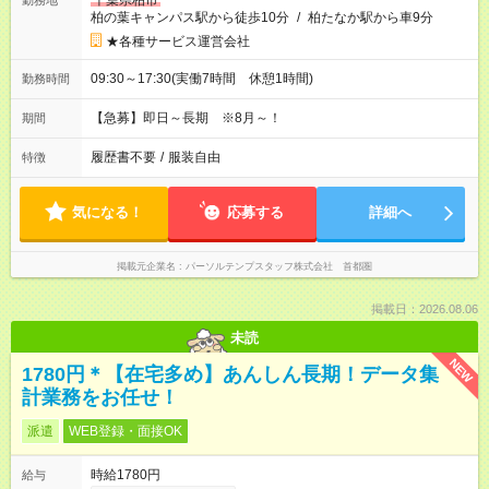
千葉県柏市
勤務地
柏の葉キャンパス駅から徒歩10分
/
柏たなか駅から車9分
★各種サービス運営会社
09:30～17:30(実働7時間 休憩1時間)
勤務時間
【急募】即日～長期 ※8月～！
期間
履歴書不要
/
服装自由
特徴
気になる！
応募する
詳細へ
掲載元企業名
パーソルテンプスタッフ株式会社 首都圏
掲載日：2026.08.06
未読
NEW
1780円＊【在宅多め】あんしん長期！データ集
計業務をお任せ！
派遣
WEB登録・面接OK
時給1780円
給与