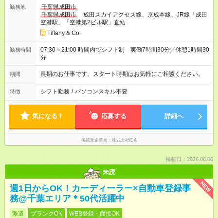
千葉県成田市
勤務地
千葉県成田市
成田スカイアクセス線、京成本線、JR線「成田
空港駅」「空港第2ビル駅」直結
Tiffany & Co.
07:30～21:00 時間内でシフト制 実働7時間30分／休憩1時間30
勤務時間
分
長期のお仕事です。スタート時期はお気軽にご相談ください。
期間
シフト勤務
/
パソコンスキル不要
特徴
気になる！
応募する
詳細へ
掲載元企業名
株式会社iDA
掲載日：2026.08.06
未読
NEW
週1日からOK！カーディーラー×自動車登録事
務@千葉エリア＊50代活躍中
派遣
ブランクOK
WEB登録・面接OK