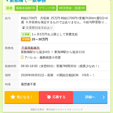
▼新船橋で一般事務
派遣
職種未経験OK
ブランクOK
WEB登録・面接OK
時給1700円 月収例 25万円 時給1700円×実働7h30m×週5日×4
給与
週 ※月収例を保証するものではありません。※給与即受取りサ
ービス利用可（利用条件有）
交通費別途支給あり
1ヶ月3万円を上限として実費支給
交通費
25～30万円
月収例
千葉県船橋市
勤務地
新船橋駅から徒歩4分
/
東海神駅から徒歩11分
アパレル・服飾雑貨小売業
09:30-18:00（休憩60分）実働7時間30分（残業少なめ！）
勤務時間
2026年09月01日～長期 ※開始日相談OK ※9月～！
期間
履歴書不要
特徴
気になる！
応募する
詳細へ
掲載元企業名
株式会社リクルートスタッフィング