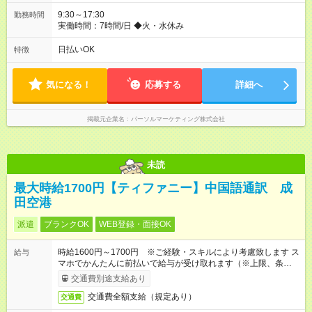
9:30～17:30
勤務時間
実働時間：7時間/日 ◆火・水休み
日払いOK
特徴
気になる！
応募する
詳細へ
掲載元企業名
パーソルマーケティング株式会社
未読
最大時給1700円【ティファニー】中国語通訳 成
田空港
派遣
ブランクOK
WEB登録・面接OK
時給1600円～1700円 ※ご経験・スキルにより考慮致します ス
給与
マホでかんたんに前払いで給与が受け取れます（※上限、条件
あり）
交通費別途支給あり
交通費全額支給（規定あり）
交通費