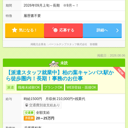
2026年09月上旬～長期 ※9月～！
期間
履歴書不要
特徴
気になる！
応募する
詳細へ
掲載元企業名
パーソルテンプスタッフ株式会社 首都圏
掲載日：2026.08.06
未読
NEW
【派遣スタッフ就業中】柏の葉キャンパス駅か
ら徒歩圏内！長期！事務のお仕事
派遣
職種未経験OK
ブランクOK
WEB登録・面接OK
時給1500円 月収例 210,000円+残業代
給与
交通費別途支給あり
全額支給
交通費
20～25万円
月収例