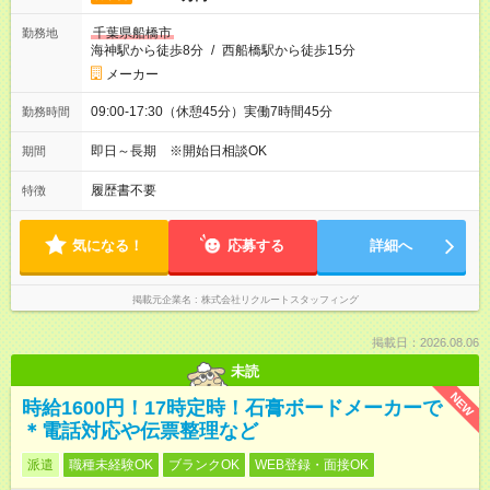
千葉県船橋市
勤務地
海神駅から徒歩8分
/
西船橋駅から徒歩15分
メーカー
09:00-17:30（休憩45分）実働7時間45分
勤務時間
即日～長期 ※開始日相談OK
期間
履歴書不要
特徴
気になる！
応募する
詳細へ
掲載元企業名
株式会社リクルートスタッフィング
掲載日：2026.08.06
未読
NEW
時給1600円！17時定時！石膏ボードメーカーで
＊電話対応や伝票整理など
派遣
職種未経験OK
ブランクOK
WEB登録・面接OK