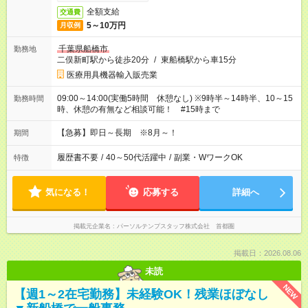
全額支給
交通費
5～10万円
月収例
千葉県船橋市
勤務地
二俣新町駅から徒歩20分
/
東船橋駅から車15分
医療用具機器輸入販売業
09:00～14:00(実働5時間 休憩なし) ※9時半～14時半、10～15
勤務時間
時、休憩の有無など相談可能！ #15時まで
【急募】即日～長期 ※8月～！
期間
履歴書不要
/
40～50代活躍中
/
副業・WワークOK
特徴
気になる！
応募する
詳細へ
掲載元企業名
パーソルテンプスタッフ株式会社 首都圏
掲載日：2026.08.06
未読
NEW
【週1～2在宅勤務】未経験OK！残業ほぼなし