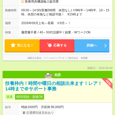
医療用具機器輸入販売業
09:00～14:00(実働5時間 休憩なし) ※9時半～14時半、10～15
勤務時間
時、休憩の有無など相談可能！ #15時まで
2026年09月上旬～長期 ※9月～！
期間
履歴書不要
/
40～50代活躍中
/
副業・WワークOK
特徴
気になる！
応募する
詳細へ
掲載元企業名
パーソルテンプスタッフ株式会社 首都圏
掲載日：2026.08.06
未読
NEW
扶養枠内！時間や曜日の相談出来ます！レア！
14時まで＠サポート事務
派遣
WEB登録・面接OK
時給1600円 月収例 96,000円
給与
交通費別途支給あり