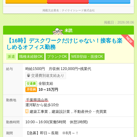
掲載元企業名
テイケイトレード株式会社
掲載日：2026.08.06
未読
NEW
【16時】デスクワークだけじゃない！接客も楽
しめるオフィス勤務
派遣
職種未経験OK
ブランクOK
WEB登録・面接OK
時給1500円 月収例 120,000円+残業代
給与
交通費別途支給あり
全額支給
交通費
10～15万円
月収例
千葉県流山市
勤務地
運河駅から徒歩10分
建築工事業，建築設計業，不動産仲介・売買業
10:00～16:00(実働5時間 休憩1時間)
勤務時間
【急募】即日～長期 ※8月～！
期間