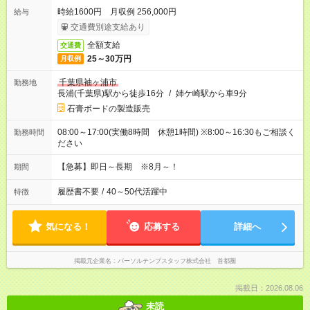
時給1600円 月収例 256,000円
給与
交通費別途支給あり
全額支給
交通費
25～30万円
月収例
千葉県袖ヶ浦市
勤務地
長浦(千葉県)駅から徒歩16分
/
姉ケ崎駅から車9分
石膏ボードの製造販売
08:00～17:00(実働8時間 休憩1時間) ※8:00～16:30もご相談く
勤務時間
ださい
【急募】即日～長期 ※8月～！
期間
履歴書不要
/
40～50代活躍中
特徴
気になる！
応募する
詳細へ
掲載元企業名
パーソルテンプスタッフ株式会社 首都圏
掲載日：2026.08.06
未読