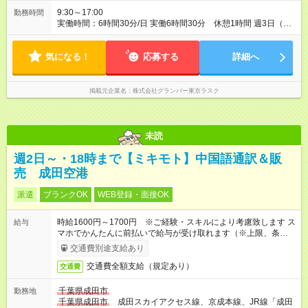
9:30～17:00
勤務時間
実働時間：6時間30分/日 実働6時間30分 休憩1時間 週3日（扶
養範囲内） 週5日（社会保険加入） ※入社時扶養範囲内で、将
来的に時間を増やすことも可能です。
気になる！
応募する
詳細へ
掲載元企業名
株式会社グランバー東京ラスク
未読
週2日～・18時まで【ミキモト】中国語通訳＆販
売 成田空港
派遣
ブランクOK
WEB登録・面接OK
時給1600円～1700円 ※ご経験・スキルにより考慮致します ス
給与
マホでかんたんに前払いで給与が受け取れます（※上限、条件
あり）
交通費別途支給あり
交通費全額支給（規定あり）
交通費
千葉県成田市
勤務地
千葉県成田市
成田スカイアクセス線、京成本線、JR線「成田