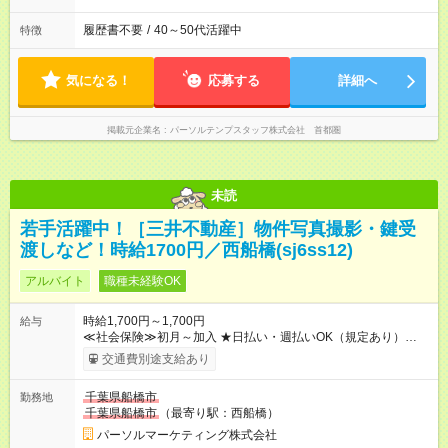
履歴書不要
/
40～50代活躍中
特徴
気になる！
応募する
詳細へ
掲載元企業名
パーソルテンプスタッフ株式会社 首都圏
未読
若手活躍中！［三井不動産］物件写真撮影・鍵受
渡しなど！時給1700円／西船橋(sj6ss12)
アルバイト
職種未経験OK
時給1,700円～1,700円
給与
≪社会保険≫初月～加入 ★日払い・週払いOK（規定あり）
【試用期間】試用期間なし
交通費別途支給あり
千葉県船橋市
勤務地
千葉県船橋市
（最寄り駅：西船橋）
パーソルマーケティング株式会社