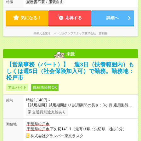
履歴書不要
/
服装自由
特徴
気になる！
応募する
詳細へ
掲載元企業名
パーソルテンプスタッフ株式会社 首都圏
未読
【営業事務（パート）】 週3日（扶養範囲内）も
しくは週5日（社会保険加入可）で勤務。勤務地：
松戸市
アルバイト
職種未経験OK
時給1,140円～
給与
【試用期間】試用期間あり 試用期間の長さ：3ヶ月 雇用形態、
給与は本採用時と同じです。
交通費別途支給あり
千葉県松戸市
勤務地
千葉県松戸市
下矢切141-1（最寄り駅：矢切駅 徒歩1分）
株式会社グランバー東京ラスク