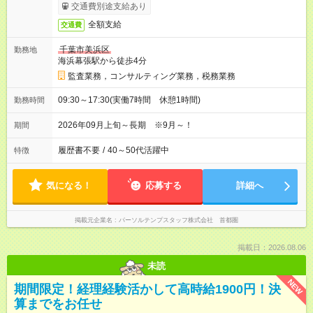
交通費別途支給あり
全額支給
交通費
千葉市美浜区
勤務地
海浜幕張駅から徒歩4分
監査業務，コンサルティング業務，税務業務
09:30～17:30(実働7時間 休憩1時間)
勤務時間
2026年09月上旬～長期 ※9月～！
期間
履歴書不要
/
40～50代活躍中
特徴
気になる！
応募する
詳細へ
掲載元企業名
パーソルテンプスタッフ株式会社 首都圏
掲載日：2026.08.06
未読
NEW
期間限定！経理経験活かして高時給1900円！決
算までをお任せ