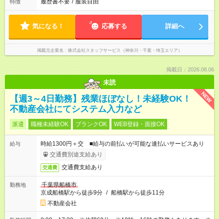
履歴書不要
/
服装自由
特徴
気になる！
応募する
詳細へ
掲載元企業名
株式会社スタッフサービス（神奈川・千葉・埼玉エリア）
掲載日：2026.08.06
未読
NEW
【週3～4日勤務】残業ほぼなし！未経験OK！
不動産会社にてシステム入力など
派遣
職種未経験OK
ブランクOK
WEB登録・面接OK
時給1300円＋交 ■給与の前払いが可能な速払いサービスあり
給与
交通費別途支給あり
交通費支給あり
交通費
千葉県船橋市
勤務地
京成船橋駅から徒歩9分
/
船橋駅から徒歩11分
不動産会社