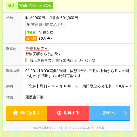
派遣
WEB登録・面接OK
時給1900円 月収例 304,000円
給与
交通費別途支給あり
全額支給
交通費
30万円～
月収例
千葉県浦安市
勤務地
新浦安駅から徒歩5分
海上運送事業、旅行業法に基づく旅行等
09:00～18:00(実働8時間 休憩1時間) ※月の中旬から月末の間
勤務時間
であれば17時までの時短可能です！
【急募】即日～2026年10月下旬 期間限定のお仕事 ※8月～！
期間
履歴書不要
特徴
気になる！
応募する
詳細へ
掲載元企業名
パーソルテンプスタッフ株式会社 首都圏