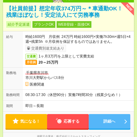
NEW
【社員前提】想定年収374万円～＊車通勤OK！
残業ほぼなし！安定法人にて労務事務
紹介予定派遣
ブランクOK
WEB登録・面接OK
時給1600円 月収例 24万円 時給1600円×実働7h30m×週5日×4
給与
週+残業5h ※月収例を保証するものではありません。
交通費別途支給あり
1ヶ月3万円を上限として実費支給
交通費
20～25万円
月収例
千葉県市川市
勤務地
市川大野駅からバス8分
医療関連
08:30-17:30（休憩90分）実働7時間30分（残業少なめ！）
勤務時間
即日～長期
期間
気になる！
応募する
詳細へ
掲載元企業名
株式会社リクルートスタッフィング