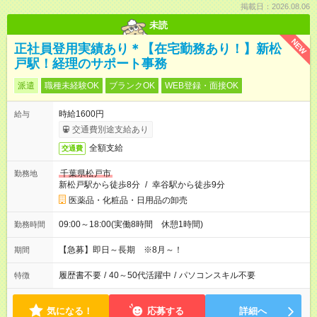
掲載日：2026.08.06
未読
NEW
正社員登用実績あり＊【在宅勤務あり！】新松
戸駅！経理のサポート事務
派遣
職種未経験OK
ブランクOK
WEB登録・面接OK
時給1600円
給与
交通費別途支給あり
全額支給
交通費
千葉県松戸市
勤務地
新松戸駅から徒歩8分
/
幸谷駅から徒歩9分
医薬品・化粧品・日用品の卸売
09:00～18:00(実働8時間 休憩1時間)
勤務時間
【急募】即日～長期 ※8月～！
期間
履歴書不要
/
40～50代活躍中
/
パソコンスキル不要
特徴
気になる！
応募する
詳細へ