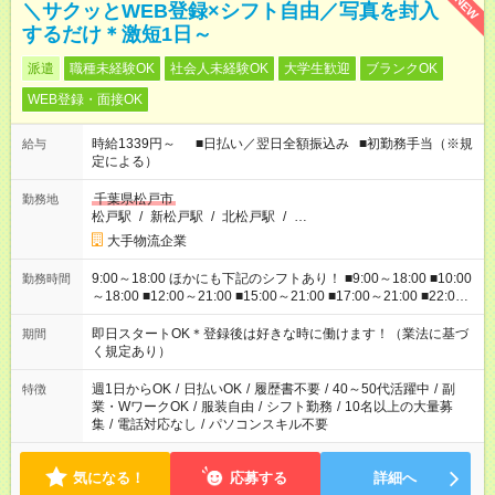
NEW
＼サクッとWEB登録×シフト自由／写真を封入
するだけ＊激短1日～
派遣
職種未経験OK
社会人未経験OK
大学生歓迎
ブランクOK
WEB登録・面接OK
時給1339円～ ■日払い／翌日全額振込み ■初勤務手当（※規
給与
定による）
千葉県松戸市
勤務地
松戸駅
/
新松戸駅
/
北松戸駅
/
…
大手物流企業
9:00～18:00 ほかにも下記のシフトあり！ ■9:00～18:00 ■10:00
勤務時間
～18:00 ■12:00～21:00 ■15:00～21:00 ■17:00～21:00 ■22:00
～翌6:00 など ※お仕事、勤務地により勤務時間帯は異なりま
す
即日スタートOK＊登録後は好きな時に働けます！（業法に基づ
期間
く規定あり）
週1日からOK
/
日払いOK
/
履歴書不要
/
40～50代活躍中
/
副
特徴
業・WワークOK
/
服装自由
/
シフト勤務
/
10名以上の大量募
集
/
電話対応なし
/
パソコンスキル不要
気になる！
応募する
詳細へ