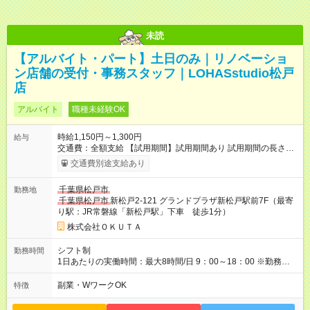
未読
【アルバイト・パート】土日のみ｜リノベーショ
ン店舗の受付・事務スタッフ｜LOHASstudio松戸
店
アルバイト
職種未経験OK
時給1,150円～1,300円
給与
交通費：全額支給 【試用期間】試用期間あり 試用期間の長さ：
3ヶ月 雇用形態、給与は本採用時と同じです。
交通費別途支給あり
千葉県松戸市
勤務地
千葉県松戸市
新松戸2-121 グランドプラザ新松戸駅前7F（最寄
り駅：JR常磐線「新松戸駅」下車 徒歩1分）
株式会社ＯＫＵＴＡ
シフト制
勤務時間
1日あたりの実働時間：最大8時間/日 9：00～18：00 ※勤務時間
は相談承りますので面接の際にご相談ください♪ ◆土日のみ勤務
※希望者は平日の勤務も相談可 ※定休日：水曜日
副業・WワークOK
特徴