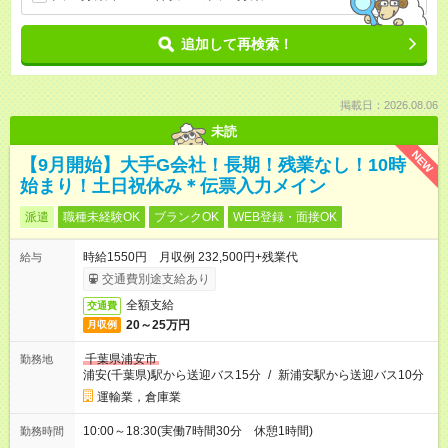
追加して再検索！
掲載日：2026.08.06
未読
NEW
【9月開始】大手G会社！長期！残業なし！10時
始まり！土日祝休み＊伝票入力メイン
派遣
職種未経験OK
ブランクOK
WEB登録・面接OK
時給1550円 月収例 232,500円+残業代
給与
交通費別途支給あり
全額支給
交通費
20～25万円
月収例
千葉県浦安市
勤務地
浦安(千葉県)駅から送迎バス15分
/
新浦安駅から送迎バス10分
運輸業，倉庫業
10:00～18:30(実働7時間30分 休憩1時間)
勤務時間