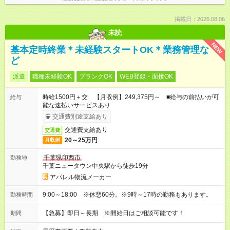
掲載日：2026.08.06
未読
NEW
基本定時終業＊未経験スタートOK＊業務管理な
ど
派遣
職種未経験OK
ブランクOK
WEB登録・面接OK
時給1500円＋交 【月収例】249,375円～ ■給与の前払いが可
給与
能な速払いサービスあり
交通費別途支給あり
交通費支給あり
交通費
20～25万円
月収例
千葉県印西市
勤務地
千葉ニュータウン中央駅から徒歩19分
アパレル物流メーカー
9:00～18:00 ※休憩60分。※9時～17時の勤務もあります。
勤務時間
【急募】即日～長期 ※開始日はご相談可能です！
期間