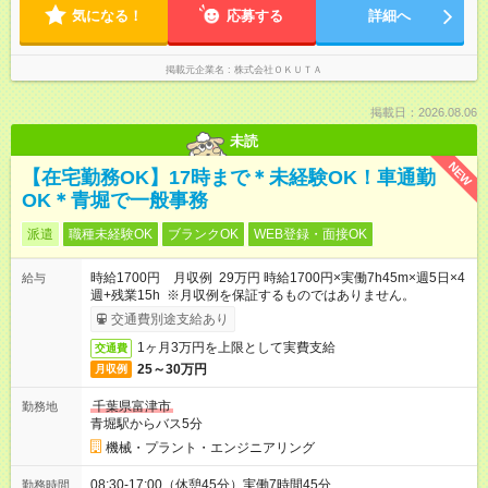
気になる！
応募する
詳細へ
掲載元企業名
株式会社ＯＫＵＴＡ
掲載日：2026.08.06
未読
NEW
【在宅勤務OK】17時まで＊未経験OK！車通勤
OK＊青堀で一般事務
派遣
職種未経験OK
ブランクOK
WEB登録・面接OK
時給1700円 月収例 29万円 時給1700円×実働7h45m×週5日×4
給与
週+残業15h ※月収例を保証するものではありません。
交通費別途支給あり
1ヶ月3万円を上限として実費支給
交通費
25～30万円
月収例
千葉県富津市
勤務地
青堀駅からバス5分
機械・プラント・エンジニアリング
08:30-17:00（休憩45分）実働7時間45分
勤務時間