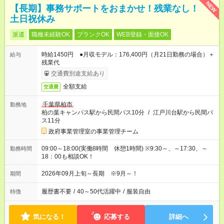
NEW
【長期】事務サポートをおまかせ！残業なし！
土日祝休み
派遣
職種未経験OK
ブランクOK
WEB登録・面接OK
時給1450円 ●月収モデル：176,400円（月21日勤務の場合）＋
給与
残業代
交通費別途支給あり
全額支給
交通費
千葉県柏市
勤務地
柏の葉キャンパス駅から民間バス10分
/
江戸川台駅から民間バ
ス11分
政府事業管理室の事業管理チーム
09:00～18:00(実働8時間 休憩1時間) ※9:30～、～17:30、～
勤務時間
18：00も相談OK！
2026年09月上旬～長期 ※9月～！
期間
履歴書不要
/
40～50代活躍中
/
服装自由
特徴
気になる！
応募する
詳細へ