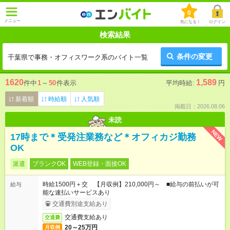
0
メニュー
気になる！
ログイン
検索結果
条件の変更
千葉県で事務・オフィスワーク系のバイト一覧
1620
1,589
件中
1
～
50
件表示
平均時給:
円
新着順
時給順
人気順
掲載日：2026.08.06
未読
NEW
17時まで＊受発注業務など＊オフィカジ勤務
OK
派遣
ブランクOK
WEB登録・面接OK
時給1500円＋交 【月収例】210,000円～ ■給与の前払いが可
給与
能な速払いサービスあり
交通費別途支給あり
交通費支給あり
交通費
20～25万円
月収例