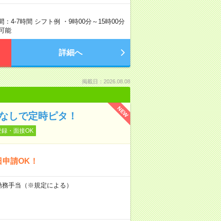
4-7時間 シフト例 ・9時00分～15時00分
整可能
詳細へ
掲載日：2026.08.08
NEW
業なしで定時ピタ！
登録・面接OK
日申請OK！
初勤務手当（※規定による）