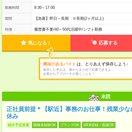
9:30～17:00
勤務時間
【急募】即日～長期 ※長期(2ヶ月以上)
期間
履歴書不要
/
40～50代活躍中
/
シフト勤務
特徴
気になる！
応募する
興味のあるバイト
は、とりあえず保存しよう♪
保存した求人は、後からまとめて応募できるよ。
企業からアプローチが届くことも！
未読
正社員前提＊【駅近】事務のお仕事！残業少な
休み
紹介予定派遣
職種未経験OK
ブランクOK
WEB登録・面接OK