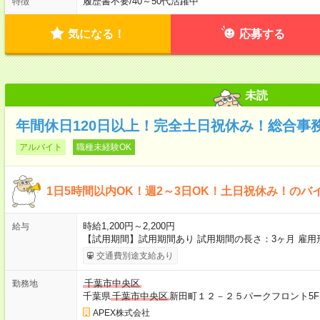
履歴書不要
/
40～50代活躍中
特徴
気になる！
応募する
未読
年間休日120日以上！完全土日祝休み！総合事
アルバイト
職種未経験OK
1日5時間以内OK！週2～3日OK！土日祝休み！のバ
時給1,200円～2,200円
給与
【試用期間】試用期間あり 試用期間の長さ：3ヶ月 雇
交通費別途支給あり
千葉市中央区
勤務地
千葉県
千葉市中央区
新田町１２－２５パークフロント5
APEX株式会社