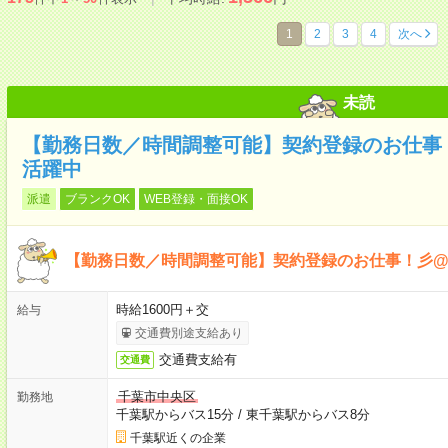
1
2
3
4
次へ
未読
【勤務日数／時間調整可能】契約登録のお仕事
活躍中
派遣
ブランクOK
WEB登録・面接OK
【勤務日数／時間調整可能】契約登録のお仕事！彡
時給1600円＋交
給与
交通費別途支給あり
交通費支給有
交通費
千葉市中央区
勤務地
千葉駅からバス15分
/
東千葉駅からバス8分
千葉駅近くの企業