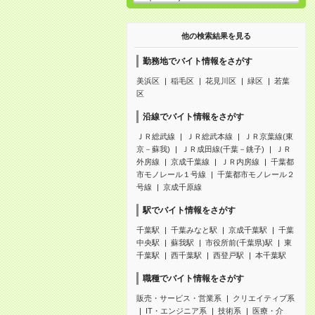
他の検索結果を見る
勤務地でバイト情報をさがす
美浜区
稲毛区
花見川区
緑区
若葉
区
沿線でバイト情報をさがす
ＪＲ総武線
ＪＲ総武本線
ＪＲ京葉線(東
京－蘇我)
ＪＲ成田線(千葉－銚子)
ＪＲ
外房線
京成千葉線
ＪＲ内房線
千葉都
市モノレール１号線
千葉都市モノレール２
号線
京成千原線
駅でバイト情報をさがす
千葉駅
千葉みなと駅
京成千葉駅
千葉
中央駅
蘇我駅
市役所前(千葉県)駅
東
千葉駅
西千葉駅
西登戸駅
本千葉駅
職種でバイト情報をさがす
販売・サービス・営業系
クリエイティブ系
IT・エンジニア系
技術系
医療・介