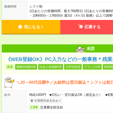
シフト制
勤務時間
1日あたりの実働時間：最大7時間/日 1日あたりの実働時間：
・10時00分～17時00分 週3日（4ｈ/日 勤務）以上で調
気になる！
応募する
未読
《WEB登録OK》PC入力などの一般事務＊残
派遣
職種未経験OK
社会人未経験OK
大学生歓迎
ブランクOK
WEB
＼20～60代活躍中／お給料は翌日振込＊シフトは前
時給1400円 ■日払い・翌日振込OK（規定あり） ■
給与
交通費別途支給あり
交通費全額支給
交通費