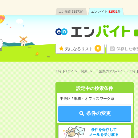
エン派遣
71573
件
エン バイト
82531
件
0
気になるリスト
保存した希
バイトTOP
関東
千葉県のアルバイト・バイ
設定中の検索条件
中央区 / 事務・オフィスワーク系
条件の変更
条件を保存して
メールを受け取る