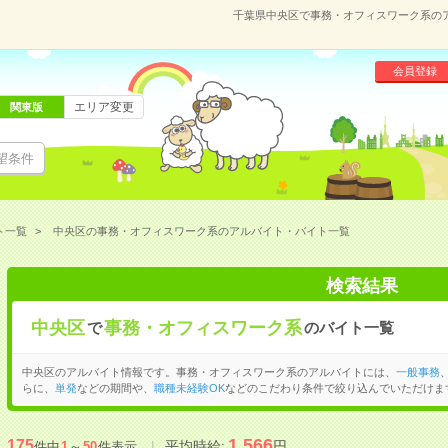
千葉県中央区で事務・オフィスワーク系の
会員登録
エリア変更
関東版
望条件
ト一覧
中央区の事務・オフィスワーク系のアルバイト・バイト一覧
検索結果
中央区
事務・オフィスワーク系
で
のバイト一覧
中央区のアルバイト情報です。事務・オフィスワーク系のアルバイトには、
一般事務
らに、
単発
などの期間や、
職種未経験OK
などのこだわり条件で絞り込んでいただけま
1,566
175
平均時給:
円
件中
1
～
50
件表示