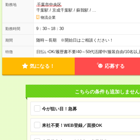
千葉市中央区
勤務地
千葉駅
/
京成千葉駅
/
蘇我駅
/
…
物流企業
9：30～18：30
勤務時間
随時～長期 ※開始日はご相談ください！
期間
日払いOK
/
履歴書不要
/
40～50代活躍中
/
服装自由
/
10名以
特徴
気になる！
応募する
こちらの条件も追加しません
今が狙い目！急募
来社不要！WEB登録／面接OK