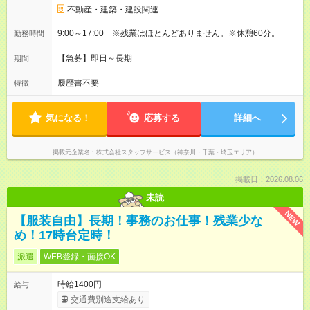
不動産・建築・建設関連
9:00～17:00 ※残業はほとんどありません。※休憩60分。
勤務時間
【急募】即日～長期
期間
履歴書不要
特徴
気になる！
応募する
詳細へ
掲載元企業名
株式会社スタッフサービス（神奈川・千葉・埼玉エリア）
掲載日：2026.08.06
未読
NEW
【服装自由】長期！事務のお仕事！残業少な
め！17時台定時！
派遣
WEB登録・面接OK
時給1400円
給与
交通費別途支給あり