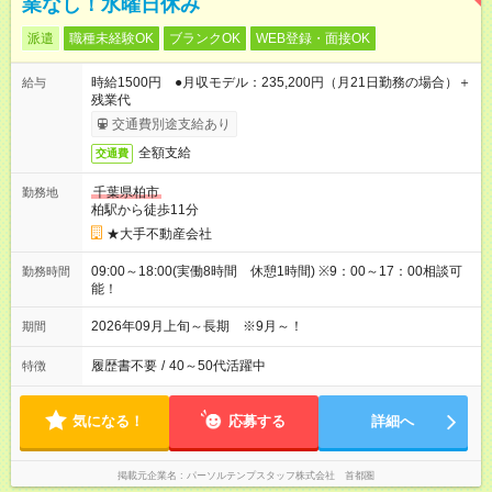
業なし！水曜日休み
派遣
職種未経験OK
ブランクOK
WEB登録・面接OK
時給1500円 ●月収モデル：235,200円（月21日勤務の場合）＋
給与
残業代
交通費別途支給あり
全額支給
交通費
千葉県柏市
勤務地
柏駅から徒歩11分
★大手不動産会社
09:00～18:00(実働8時間 休憩1時間) ※9：00～17：00相談可
勤務時間
能！
2026年09月上旬～長期 ※9月～！
期間
履歴書不要
/
40～50代活躍中
特徴
気になる！
応募する
詳細へ
掲載元企業名
パーソルテンプスタッフ株式会社 首都圏