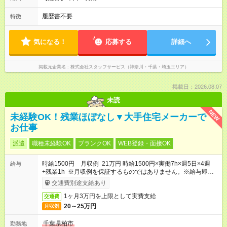
履歴書不要
特徴
気になる！
応募する
詳細へ
掲載元企業名
株式会社スタッフサービス（神奈川・千葉・埼玉エリア）
掲載日：2026.08.07
未読
NEW
未経験OK！残業ほぼなし▼大手住宅メーカーで
お仕事
派遣
職種未経験OK
ブランクOK
WEB登録・面接OK
時給1500円 月収例 21万円 時給1500円×実働7h×週5日×4週
給与
+残業1h ※月収例を保証するものではありません。※給与即受取
りサービス利用可（利用条件有）
交通費別途支給あり
1ヶ月3万円を上限として実費支給
交通費
20～25万円
月収例
千葉県柏市
勤務地