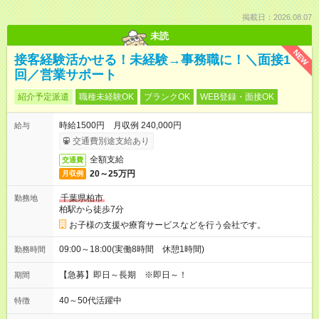
掲載日：2026.08.07
未読
NEW
接客経験活かせる！未経験→事務職に！＼面接1
回／営業サポート
紹介予定派遣
職種未経験OK
ブランクOK
WEB登録・面接OK
時給1500円 月収例 240,000円
給与
交通費別途支給あり
全額支給
交通費
20～25万円
月収例
千葉県柏市
勤務地
柏駅から徒歩7分
お子様の支援や療育サービスなどを行う会社です。
09:00～18:00(実働8時間 休憩1時間)
勤務時間
【急募】即日～長期 ※即日～！
期間
40～50代活躍中
特徴