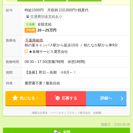
時給1500円 月収例 210,000円+残業代
給与
交通費別途支給あり
全額支給
交通費
20～25万円
月収例
千葉県柏市
勤務地
柏の葉キャンパス駅から徒歩10分
/
柏たなか駅から車9分
★各種サービス運営会社
09:30～17:30(実働7時間 休憩1時間)
勤務時間
【急募】即日～長期 ※8月～！
期間
履歴書不要
/
服装自由
特徴
気になる！
応募する
詳細へ
掲載元企業名
パーソルテンプスタッフ株式会社 首都圏
掲載日：2026.08.06
未読