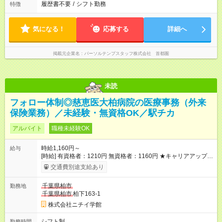
履歴書不要
/
シフト勤務
特徴
気になる！
応募する
詳細へ
掲載元企業名
パーソルテンプスタッフ株式会社 首都圏
未読
フォロー体制◎慈恵医大柏病院の医療事務（外来
保険業務）／未経験・無資格OK／駅チカ
アルバイト
職種未経験OK
時給1,160円～
給与
[時給] 有資格者：1210円 無資格者：1160円 ★キャリアアップ制
度あり 進級により給与がアップします！ 【試用期間】試用期間
交通費別途支給あり
あり 試用期間の長さ：3ヶ月 雇用形態、給与は本採用時と同じ
です。
千葉県柏市
勤務地
千葉県柏市
柏下163-1
株式会社ニチイ学館
シフト制
勤務時間