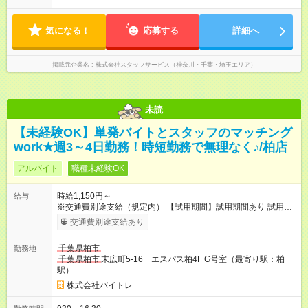
気になる！
応募する
詳細へ
掲載元企業名
株式会社スタッフサービス（神奈川・千葉・埼玉エリア）
未読
【未経験OK】単発バイトとスタッフのマッチング
work★週3～4日勤務！時短勤務で無理なく♪/柏店
アルバイト
職種未経験OK
時給1,150円～
給与
※交通費別途支給（規定内） 【試用期間】試用期間あり 試用期
間の長さ：2ヶ月 雇用形態、給与は本採用時と同じです。
交通費別途支給あり
千葉県柏市
勤務地
千葉県柏市
末広町5-16 エスパス柏4F G号室（最寄り駅：柏
駅）
株式会社バイトレ