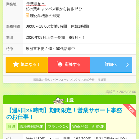
千葉県柏市
勤務地
柏の葉キャンパス駅から徒歩15分
理化学機器の卸売
09:00～18:00(実働8時間 休憩1時間)
勤務時間
2026年09月上旬～長期 ※9月～！
期間
履歴書不要
/
40～50代活躍中
特徴
気になる！
応募する
詳細へ
掲載元企業名
パーソルテンプスタッフ株式会社 首都圏
掲載日：2026.08.06
未読
NEW
【週5日×5時間】期間限定！営業サポート事務
のお仕事！
派遣
職種未経験OK
ブランクOK
WEB登録・面接OK