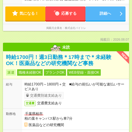
5.5時間） 9：30～16：30（実働6時間）、9：30～17：00（実
働6.5時間）など勤務時間選択可 ※週4日～相談可
気になる！
応募する
詳細へ
掲載元企業名
株式会社バイトレ
掲載日：2026.08.07
未読
NEW
時給1700円！週3日勤務＊17時まで＊未経験
OK！医薬品などの研究機関など事務
派遣
職種未経験OK
ブランクOK
WEB登録・面接OK
時給1700円～1800円＋交 ■給与の前払いが可能な速払いサー
給与
ビスあり
交通費別途支給あり
交通費支給あり
交通費
千葉県柏市
勤務地
柏の葉キャンパス駅から車7分
医薬品などの研究機関