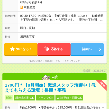
柏駅から徒歩4分
不動産業
09:30-17:30（休憩60分）実働7時間（残業少なめ！） 勤務時間
勤務時間
を下記の範囲で調整することも可能です。 ・勤務終了時間
16:30～18:30 ・実働 06:00～08:00
即日～長期
期間
履歴書不要
特徴
気になる！
応募する
詳細へ
掲載元企業名
株式会社リクルートスタッフィング
掲載日：2026.08.07
未読
NEW
1700円＊【8月開始】派遣スタッフ活躍中！教
えてもらえる環境！長期＊事務
派遣
職種未経験OK
ブランクOK
WEB登録・面接OK
時給1700円 ●月収モデル：285,600円（月21日出勤の場合）＋
給与