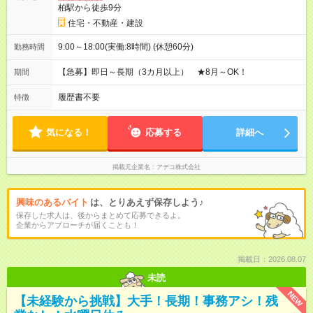
柏駅から徒歩9分
住宅・不動産・建設
9:00～18:00(実働:8時間) (休憩60分)
勤務時間
【急募】即日～長期（3カ月以上） ★8月～OK！
期間
履歴書不要
特徴
気になる！
応募する
詳細へ
掲載元企業名
アデコ株式会社
興味のあるバイト
は、とりあえず保存しよう♪
保存した求人は、後からまとめて応募できるよ。
企業からアプローチが届くことも！
掲載日：2026.08.07
未読
NEW
【未経験から挑戦】大手！長期！事務アシ！残