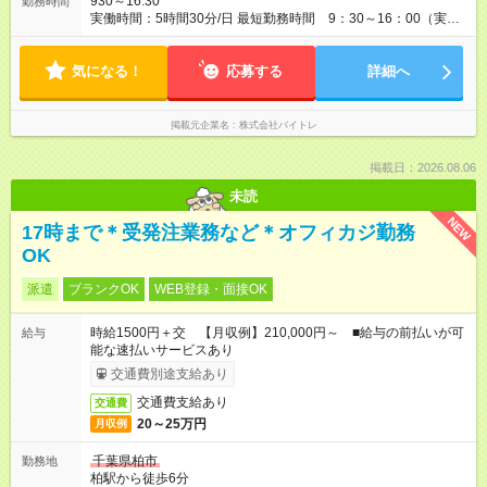
930～16:30
勤務時間
実働時間：5時間30分/日 最短勤務時間 9：30～16：00（実働
5.5時間） 9：30～16：30（実働6時間）、9：30～17：00（実
働6.5時間）など勤務時間選択可 ※週4日～相談可
気になる！
応募する
詳細へ
掲載元企業名
株式会社バイトレ
掲載日：2026.08.06
未読
NEW
17時まで＊受発注業務など＊オフィカジ勤務
OK
派遣
ブランクOK
WEB登録・面接OK
時給1500円＋交 【月収例】210,000円～ ■給与の前払いが可
給与
能な速払いサービスあり
交通費別途支給あり
交通費支給あり
交通費
20～25万円
月収例
千葉県柏市
勤務地
柏駅から徒歩6分