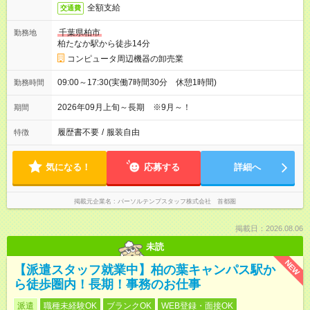
全額支給
交通費
千葉県柏市
勤務地
柏たなか駅から徒歩14分
コンピュータ周辺機器の卸売業
09:00～17:30(実働7時間30分 休憩1時間)
勤務時間
2026年09月上旬～長期 ※9月～！
期間
履歴書不要
/
服装自由
特徴
気になる！
応募する
詳細へ
掲載元企業名
パーソルテンプスタッフ株式会社 首都圏
掲載日：2026.08.06
未読
NEW
【派遣スタッフ就業中】柏の葉キャンパス駅か
ら徒歩圏内！長期！事務のお仕事
派遣
職種未経験OK
ブランクOK
WEB登録・面接OK