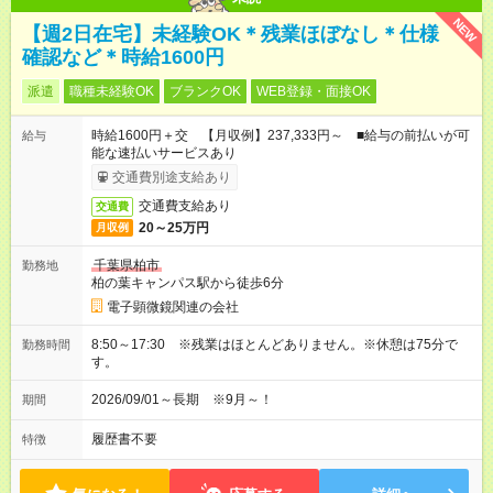
NEW
【週2日在宅】未経験OK＊残業ほぼなし＊仕様
確認など＊時給1600円
派遣
職種未経験OK
ブランクOK
WEB登録・面接OK
時給1600円＋交 【月収例】237,333円～ ■給与の前払いが可
給与
能な速払いサービスあり
交通費別途支給あり
交通費支給あり
交通費
20～25万円
月収例
千葉県柏市
勤務地
柏の葉キャンパス駅から徒歩6分
電子顕微鏡関連の会社
8:50～17:30 ※残業はほとんどありません。※休憩は75分で
勤務時間
す。
2026/09/01～長期 ※9月～！
期間
履歴書不要
特徴