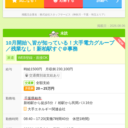
気になる！
応募する
詳細へ
掲載元企業名
株式会社スタッフサービス（神奈川・千葉・埼玉エリア）
掲載日：2026.08.06
未読
NEW
10月開始＼皆が知っている！大手電力グループ
／残業なし！新柏駅すぐ＠事務
派遣
WEB登録・面接OK
時給1500円 月収例 230,100円
給与
交通費別途支給あり
全額支給
交通費
20～25万円
月収例
千葉県柏市
勤務地
新柏駅から徒歩5分
/
柏駅から民間バス16分
大手エネルギー関連会社
08:40～17:20(実働7時間40分 休憩1時間)
勤務時間