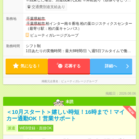
※残業した場合、別途残業代支給 ※昇給あり（頑張りをしっかり
評価・反映） ※通勤交通費別途支給（上限30,000円／月） 【試
交通費別途支給あり
用期間】試用期間なし
千葉県柏市
勤務地
千葉県柏市
柏インター南６番地 柏の葉ロジスティクスセンター
（最寄り駅：柏の葉キャンパス）
ビューティガレージグループ
シフト制
勤務時間
1日あたりの実働時間：最大8時間/日 ＼週5日フルタイムで働け
る方歓迎！／ ■就業時間：9:30～18:30の中で6～8時間の勤務が
可能な方（休憩60分） ■日数：週4～5日 ■曜日：平日
気になる！
応募する
詳細へ
掲載元企業名
ビューティガレージグループ
掲載日：2026.08.06
未読
NEW
＜10月スタート＞嬉しい時短！16時まで！マイ
カー通勤OK！営業サポート
派遣
WEB登録・面接OK