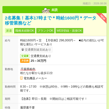
掲載日：2026.08.06
未読
NEW
2名募集！基本17時まで＊時給1600円＊データ
移管業務など
派遣
職種未経験OK
ブランクOK
WEB登録・面接OK
時給1600円＋交 【月収例】296,000円～ ■給与の前払いが可
給与
能な速払いサービスあり
交通費別途支給あり
交通費支給あり
交通費
25～30万円
月収例
千葉県柏市
勤務地
柏たなか駅から徒歩11分
電気機器メーカー
8:30～17:00 ※休憩は60分。※9時～16時などの勤務も相談可
勤務時間
能です。
【急募】即日～長期 ※開始日はご相談可能です！
期間
履歴書不要
特徴