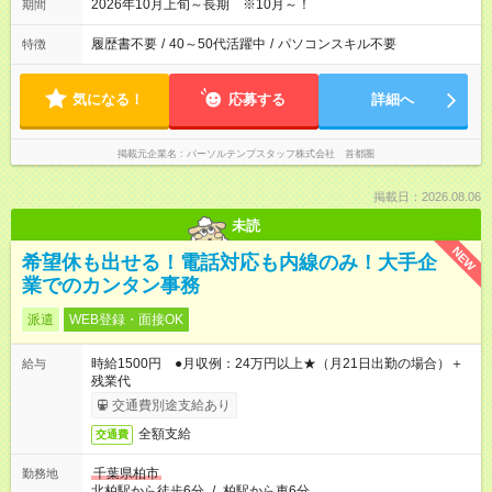
2026年10月上旬～長期 ※10月～！
期間
履歴書不要
/
40～50代活躍中
/
パソコンスキル不要
特徴
気になる！
応募する
詳細へ
掲載元企業名
パーソルテンプスタッフ株式会社 首都圏
掲載日：2026.08.06
未読
NEW
希望休も出せる！電話対応も内線のみ！大手企
業でのカンタン事務
派遣
WEB登録・面接OK
時給1500円 ●月収例：24万円以上★（月21日出勤の場合）＋
給与
残業代
交通費別途支給あり
全額支給
交通費
千葉県柏市
勤務地
北柏駅から徒歩6分
/
柏駅から車6分