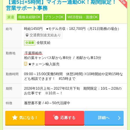
NEW
【週5日×5時間】マイカー通勤OK！期間限定！
営業サポート事務
派遣
職種未経験OK
ブランクOK
WEB登録・面接OK
時給1450円 ●モデル月収：182,700円（月21日勤務の場合）
給与
交通費別途支給あり
全額支給
交通費
千葉県柏市
勤務地
柏の葉キャンパス駅から車6分
/
柏駅から車13分
★チェーン輸入販売
09:00～15:00(実働5時間 休憩1時間) ※10時開始や定時15時な
勤務時間
ども相談できます！ #15時まで
2026年10月上旬～2027年02月下旬 期間限定：10/1～2/28の
期間
お仕事です ※10月～！
履歴書不要
/
40～50代活躍中
特徴
気になる！
応募する
詳細へ