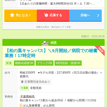
1日あたりの実働時間：最大6時間30分/日 月～土 7:30～
15:00（休憩60分） 8:00～15:30（休憩60分） ※週3日・シフト
により勤務 ※月12日・月78時間勤務 ※土曜日出勤必須！土曜日
気になる！
出勤の場合、月～金にて1日休みあり ※残業月平均10時間
応募する
詳細へ
掲載元企業名
株式会社ニチイ学館
掲載日：2026.08.06
未読
NEW
【柏の葉キャンパス】＼9月開始／病院での秘書
業務！17時定時
派遣
職種未経験OK
ブランクOK
WEB登録・面接OK
時給1550円 ●モデル月収：227,850円（月21日出勤の場合）＋
給与
残業代
交通費別途支給あり
全額支給
交通費
千葉県柏市
勤務地
柏の葉キャンパス駅から徒歩20分
/
柏駅から民間バス23分
がん医療事業，がん研究