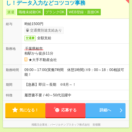
し！データ入力などコツコツ事務
派遣
職種未経験OK
ブランクOK
WEB登録・面接OK
時給1500円
給与
交通費別途支給あり
全額支給
交通費
千葉県柏市
勤務地
柏駅から徒歩11分
★大手不動産会社
09:00～17:00(実働7時間 休憩1時間) ※9：00～18：00相談可
勤務時間
能！
【急募】即日～長期 ※8月～！
期間
履歴書不要
/
40～50代活躍中
特徴
気になる！
応募する
詳細へ
掲載元企業名
パーソルテンプスタッフ株式会社 首都圏