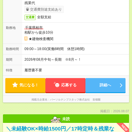
残業代
交通費別途支給あり
全額支給
交通費
千葉県柏市
勤務地
柏駅から徒歩10分
★建物検査機関
09:00～18:00(実働8時間 休憩1時間)
勤務時間
2026年08月中旬～長期 ※8月～！
期間
履歴書不要
特徴
気になる！
応募する
詳細へ
掲載元企業名
パーソルテンプスタッフ株式会社 首都圏
掲載日：2026.08.07
未読
NEW
＼未経験OK×時給1500円／17時定時＆残業な