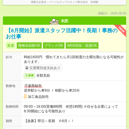
掲載元企業名
パーソルテンプスタッフ株式会社 首都圏
掲載日：2026.08.06
未読
NEW
【8月開始】派遣スタッフ活躍中！長期！事務の
お仕事
派遣
職種未経験OK
ブランクOK
WEB登録・面接OK
時給1600円 慣れてきたら月1回程度の土曜出勤になる可能性が
給与
あります。
交通費別途支給あり
全額支給
交通費
千葉県柏市
勤務地
逆井駅から車9分
/
柏駅から車20分
加工食品卸売
09:00～18:00(実働8時間 休憩1時間) ※任せる企業によって
勤務時間
8:30開始になる可能性あり
【急募】即日～長期 ※8月～！
期間