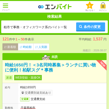
0
メニュー
気になる！
ログイン
検索結果
条件の変更
柏市で事務・オフィスワーク系のバイト一覧
121
1,537
件中
1
～
50
件表示
平均時給:
円
新着順
時給順
人気順
掲載日：2026.08.07
未読
NEW
時給1650円！＜3名同時募集＞ランチに買い物
に便利！柏駅スグ＊事務
派遣
WEB登録・面接OK
時給1650円
給与
交通費別途支給あり
交通費支給
交通費
千葉県柏市
勤務地