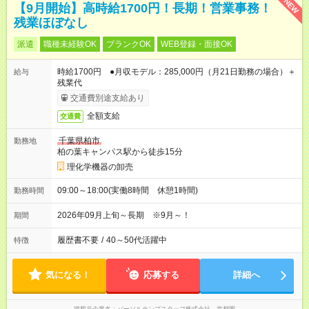
NEW
【9月開始】高時給1700円！長期！営業事務！
残業ほぼなし
派遣
職種未経験OK
ブランクOK
WEB登録・面接OK
時給1700円 ●月収モデル：285,000円（月21日勤務の場合）＋
給与
残業代
交通費別途支給あり
全額支給
交通費
千葉県柏市
勤務地
柏の葉キャンパス駅から徒歩15分
理化学機器の卸売
09:00～18:00(実働8時間 休憩1時間)
勤務時間
2026年09月上旬～長期 ※9月～！
期間
履歴書不要
/
40～50代活躍中
特徴
気になる！
応募する
詳細へ