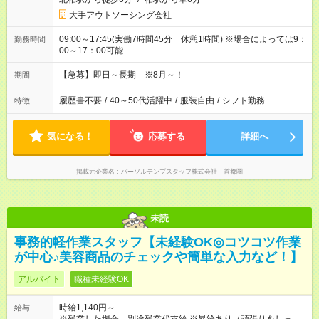
大手アウトソーシング会社
09:00～17:45(実働7時間45分 休憩1時間) ※場合によっては9：
勤務時間
00～17：00可能
【急募】即日～長期 ※8月～！
期間
履歴書不要
/
40～50代活躍中
/
服装自由
/
シフト勤務
特徴
気になる！
応募する
詳細へ
掲載元企業名
パーソルテンプスタッフ株式会社 首都圏
未読
事務的軽作業スタッフ【未経験OK◎コツコツ作業
が中心♪美容商品のチェックや簡単な入力など！】
アルバイト
職種未経験OK
時給1,140円～
給与