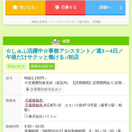
気になる！
応募する
詳細へ
掲載元企業名
パーソルテンプスタッフ株式会社 首都圏
未読
☆しゅふ活躍中☆事務アシスタント／週3～4日／
午後だけサクッと働ける♪/柏店
アルバイト
職種未経験OK
時給1,150円～
給与
※交通費別途支給（規定内） 【試用期間】試用期間あり 試用期
間の長さ：2ヶ月 雇用形態、給与は本採用時と同じです。
交通費別途支給あり
千葉県柏市
勤務地
千葉県柏市
末広町5-16 エスパス柏4F G号室（最寄り駅：柏
駅）
株式会社バイトレ
9:30～16:30
勤務時間
実働時間：5時間30分/日 最短勤務時間 9：30～16：00（実働