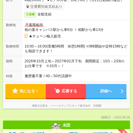
時給1450円 ●モデル月収：182,700円（月21日勤務の場合）
給与
交通費別途支給あり
全額支給
交通費
千葉県柏市
勤務地
柏の葉キャンパス駅から車6分
/
柏駅から車13分
★チェーン輸入販売
10:00～16:00(実働5時間 休憩1時間) ※9時開始や定時15時など
勤務時間
も相談できます！
2026年10月上旬～2027年02月下旬 期間限定：10/1～2/28の
期間
お仕事です ※10月～！
履歴書不要
/
40～50代活躍中
特徴
気になる！
応募する
詳細へ
掲載元企業名
パーソルテンプスタッフ株式会社 首都圏
掲載日：2026.08.06
未読