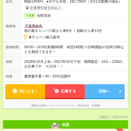
時給1450円 ●モデル月収：182,700円（月21日勤務の場合）
給与
交通費別途支給あり
全額支給
交通費
千葉県柏市
勤務地
柏の葉キャンパス駅から車6分
/
柏駅から車13分
★チェーン輸入販売
09:00～16:00(実働6時間 休憩1時間) ※10時開始や定時15時な
勤務時間
ども相談できます！
2026年10月上旬～2027年02月下旬 期間限定：10/1～2/28の
期間
お仕事です ※10月～！
履歴書不要
/
40～50代活躍中
特徴
気になる！
応募する
詳細へ
掲載元企業名
パーソルテンプスタッフ株式会社 首都圏
掲載日：2026.08.06
未読