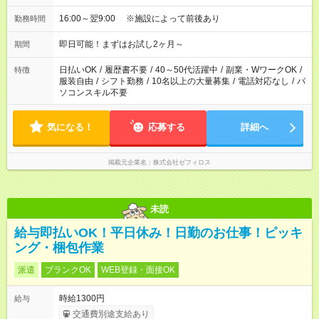
16:00～翌9:00 ※施設によって前後あり
勤務時間
即日可能！まずはお試し2ヶ月～
期間
日払いOK
/
履歴書不要
/
40～50代活躍中
/
副業・WワークOK
/
特徴
服装自由
/
シフト勤務
/
10名以上の大量募集
/
電話対応なし
/
パ
ソコンスキル不要
気になる！
応募する
詳細へ
掲載元企業名
株式会社ゼフィロス
未読
給与即払いOK！平日休み！日勤のお仕事！ピッキ
ング・梱包作業
派遣
ブランクOK
WEB登録・面接OK
時給1300円
給与
交通費別途支給あり