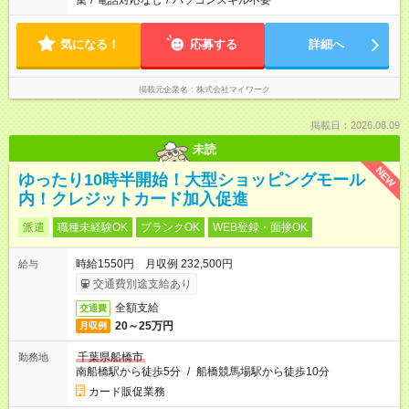
集
/
電話対応なし
/
パソコンスキル不要
気になる！
応募する
詳細へ
掲載元企業名
株式会社マイワーク
掲載日：2026.08.09
未読
NEW
ゆったり10時半開始！大型ショッピングモール
内！クレジットカード加入促進
派遣
職種未経験OK
ブランクOK
WEB登録・面接OK
時給1550円 月収例 232,500円
給与
交通費別途支給あり
全額支給
交通費
20～25万円
月収例
千葉県船橋市
勤務地
南船橋駅から徒歩5分
/
船橋競馬場駅から徒歩10分
カード販促業務