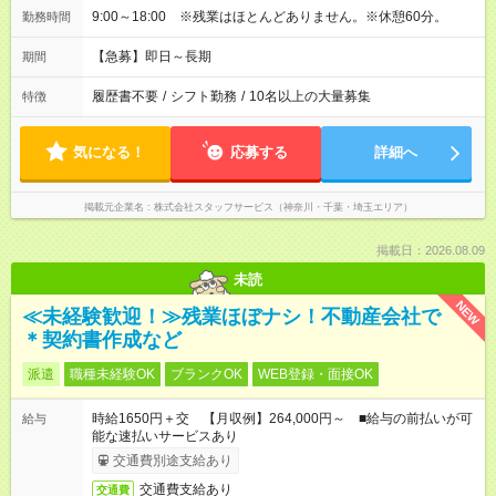
9:00～18:00 ※残業はほとんどありません。※休憩60分。
勤務時間
【急募】即日～長期
期間
履歴書不要
/
シフト勤務
/
10名以上の大量募集
特徴
気になる！
応募する
詳細へ
掲載元企業名
株式会社スタッフサービス（神奈川・千葉・埼玉エリア）
掲載日：2026.08.09
未読
NEW
≪未経験歓迎！≫残業ほぼナシ！不動産会社で
＊契約書作成など
派遣
職種未経験OK
ブランクOK
WEB登録・面接OK
時給1650円＋交 【月収例】264,000円～ ■給与の前払いが可
給与
能な速払いサービスあり
交通費別途支給あり
交通費支給あり
交通費