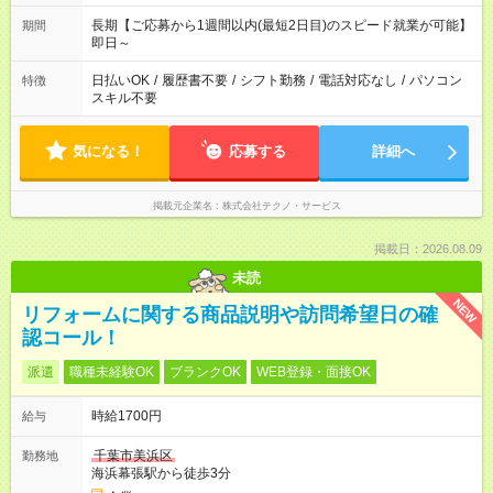
長期【ご応募から1週間以内(最短2日目)のスピード就業が可能】
期間
即日～
日払いOK
/
履歴書不要
/
シフト勤務
/
電話対応なし
/
パソコン
特徴
スキル不要
気になる！
応募する
詳細へ
掲載元企業名
株式会社テクノ・サービス
掲載日：2026.08.09
未読
NEW
リフォームに関する商品説明や訪問希望日の確
認コール！
派遣
職種未経験OK
ブランクOK
WEB登録・面接OK
時給1700円
給与
千葉市美浜区
勤務地
海浜幕張駅から徒歩3分