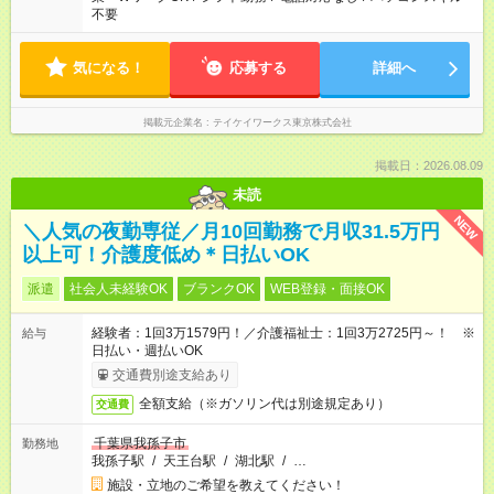
不要
気になる！
応募する
詳細へ
掲載元企業名
テイケイワークス東京株式会社
掲載日：2026.08.09
未読
NEW
＼人気の夜勤専従／月10回勤務で月収31.5万円
以上可！介護度低め＊日払いOK
派遣
社会人未経験OK
ブランクOK
WEB登録・面接OK
経験者：1回3万1579円！／介護福祉士：1回3万2725円～！ ※
給与
日払い・週払いOK
交通費別途支給あり
全額支給（※ガソリン代は別途規定あり）
交通費
千葉県我孫子市
勤務地
我孫子駅
/
天王台駅
/
湖北駅
/
…
施設・立地のご希望を教えてください！