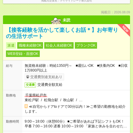
掲載元企業名
テイケイトレード株式会社
掲載日：2026.08.09
未読
NEW
【接客経験を活かして楽しくお話＊】お年寄り
の生活サポート
派遣
職種未経験OK
社会人未経験OK
ブランクOK
WEB登録・面接OK
無資格未経験：時給1350円～ ■週払いOK ■扶養内OK ■日収
給与
1万800円以上
交通費別途支給あり
交通費全額支給
交通費
千葉県松戸市
勤務地
東松戸駅
/
松飛台駅
/
秋山駅
/
…
≪自宅からドアtoドアで30分以内！≫ご希望の勤務地を紹介
します。
9:00～18:00（休憩60分） ■ご希望があれば下記シフトもOK！
勤務時間
早番 7:00～16:00 遅番 10:00～19:00 「家族と休みを合わせた
い」 「余裕を持って夕飯の準備がしたい」 「できれば残業はし