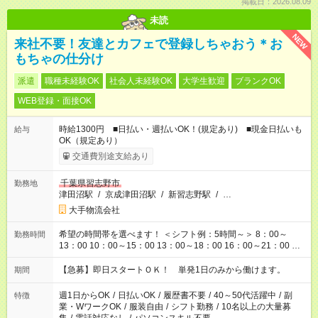
掲載日：2026.08.09
未読
NEW
来社不要！友達とカフェで登録しちゃおう＊お
もちゃの仕分け
派遣
職種未経験OK
社会人未経験OK
大学生歓迎
ブランクOK
WEB登録・面接OK
時給1300円 ■日払い・週払いOK！(規定あり) ■現金日払いも
給与
OK（規定あり）
交通費別途支給あり
千葉県習志野市
勤務地
津田沼駅
/
京成津田沼駅
/
新習志野駅
/
…
大手物流会社
希望の時間帯を選べます！ ＜シフト例：5時間～＞ 8：00～
勤務時間
13：00 10：00～15：00 13：00～18：00 16：00～21：00 ＜
シフト例：8時間～＞ ・10：00～19：00 ・13：00～22：00 ・
22：00～翌6：00 など！是非ご希望をお聞かせください！
【急募】即日スタートＯＫ！ 単発1日のみから働けます。
期間
週1日からOK
/
日払いOK
/
履歴書不要
/
40～50代活躍中
/
副
特徴
業・WワークOK
/
服装自由
/
シフト勤務
/
10名以上の大量募