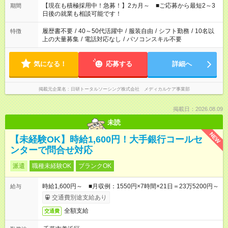
たくない」 など、ご希望を教えてくださいね。 ※Wワーク希望
【現在も積極採用中！急募！】2カ月～ ■ご応募から最短2～3
期間
の方へ 今ご覧のお仕事で希望する勤務時間と、もう1つのお仕事
日後の就業も相談可能です！
の勤務時間。 合計で週40時間を超える場合は応募できません。
履歴書不要
/
40～50代活躍中
/
服装自由
/
シフト勤務
/
10名以
特徴
上の大量募集
/
電話対応なし
/
パソコンスキル不要
気になる！
応募する
詳細へ
掲載元企業名
日研トータルソーシング株式会社 メディカルケア事業部
掲載日：2026.08.09
未読
NEW
【未経験OK】時給1,600円！大手銀行コールセ
ンターで問合せ対応
派遣
職種未経験OK
ブランクOK
時給1,600円～ ■月収例：1550円×7時間×21日＝23万5200円～
給与
交通費別途支給あり
全額支給
交通費