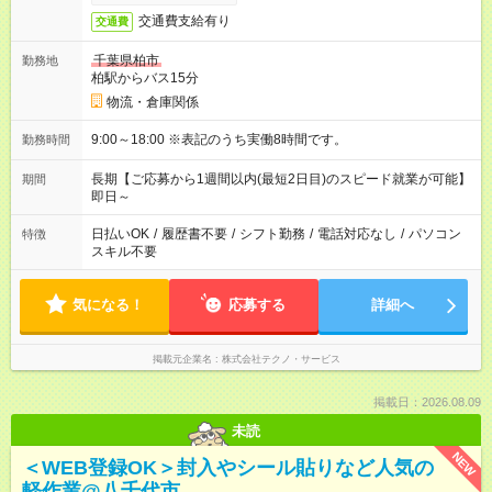
交通費支給有り
交通費
千葉県柏市
勤務地
柏駅からバス15分
物流・倉庫関係
9:00～18:00 ※表記のうち実働8時間です。
勤務時間
長期【ご応募から1週間以内(最短2日目)のスピード就業が可能】
期間
即日～
日払いOK
/
履歴書不要
/
シフト勤務
/
電話対応なし
/
パソコン
特徴
スキル不要
気になる！
応募する
詳細へ
掲載元企業名
株式会社テクノ・サービス
掲載日：2026.08.09
未読
NEW
＜WEB登録OK＞封入やシール貼りなど人気の
軽作業@八千代市