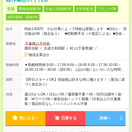
派遣
職種未経験OK
社会人未経験OK
大学生歓迎
ブランクOK
WEB登録・面接OK
時給1300円 ※お仕事によって時給は変動します ■日払い・翌
給与
日振込OK（規定あり） ■初勤務手当（※規定による）■現金払
いOK（規定あり）
千葉県八千代市
勤務地
勝田台駅
/
京成大和田駅
/
村上(千葉県)駅
/
…
物流企業ほか
▼勤務時間例 9:00～17:00 9:00～18:00 9:30～17:30 10:00～
勤務時間
16:00 21:00～30:00（翌6:00） 上記の他にもいろいろな時間帯
から選べます！
【即日スタートOK】登録後は好きな時に働けます！（業法に基
期間
づく規定あり）
週1日からOK
/
日払いOK
/
履歴書不要
/
40～50代活躍中
/
副
特徴
業・WワークOK
/
服装自由
/
シフト勤務
/
10名以上の大量募
集
/
電話対応なし
/
パソコンスキル不要
気になる！
応募する
詳細へ