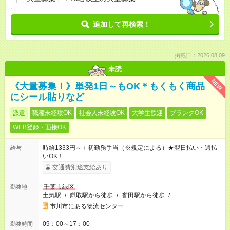
追加して再検索！
掲載日：2026.08.09
未読
NEW
《大量募集！》単発1日～もOK＊もくもく商品
にシール貼りなど
派遣
職種未経験OK
社会人未経験OK
大学生歓迎
ブランクOK
WEB登録・面接OK
時給1333円～＋初勤務手当（※規定による）★翌日払い・週払
給与
いOK！
交通費別途支給あり
千葉市緑区
勤務地
土気駅
/
鎌取駅から徒歩
/
誉田駅から徒歩
/
…
市川市にある物流センター
09：00～17：00
勤務時間