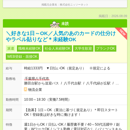
掲載元企業名
株式会社ニッソーネット
掲載日：2026.08.09
未読
NEW
＼好きな1日～OK／人気のあのカードの仕分け
やラベル貼りなど＊未経験OK
派遣
職種未経験OK
社会人未経験OK
大学生歓迎
ブランクOK
WEB登録・面接OK
時給1333円 ▼日払いOK（規定あり） ※規定による
給与
千葉県八千代市
勤務地
勝田台駅から送迎バス
/
八千代台駅
/
八千代緑が丘駅
/
…
物流企業
10:00～18:30（実働7.5時間）
勤務時間
【急募】1日～OK（業法に基づく規定あり）＊即日スタート
期間
OK！登録後は好きな時に働けます！
週1日からOK
/
日払いOK
/
履歴書不要
/
40～50代活躍中
/
副
特徴
業・WワークOK
/
シフト勤務
/
電話対応なし
/
パソコンスキル