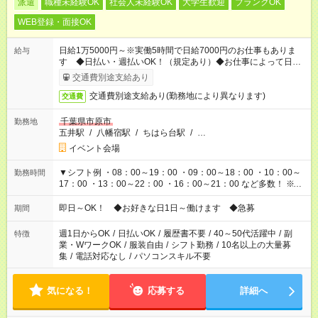
派遣
職種未経験OK
社会人未経験OK
大学生歓迎
ブランクOK
WEB登録・面接OK
日給1万5000円～※実働5時間で日給7000円のお仕事もありま
給与
す ◆日払い・週払いOK！（規定あり）◆お仕事によって日給も
異なります
交通費別途支給あり
交通費別途支給あり(勤務地により異なります)
交通費
千葉県市原市
勤務地
五井駅
/
八幡宿駅
/
ちはら台駅
/
…
イベント会場
▼シフト例 ・08：00～19：00 ・09：00～18：00 ・10：00～
勤務時間
17：00 ・13：00～22：00 ・16：00～21：00 など多数！ ※お
仕事により勤務時間が異なります
即日～OK！ ◆お好きな日1日～働けます ◆急募
期間
週1日からOK
/
日払いOK
/
履歴書不要
/
40～50代活躍中
/
副
特徴
業・WワークOK
/
服装自由
/
シフト勤務
/
10名以上の大量募
集
/
電話対応なし
/
パソコンスキル不要
気になる！
応募する
詳細へ