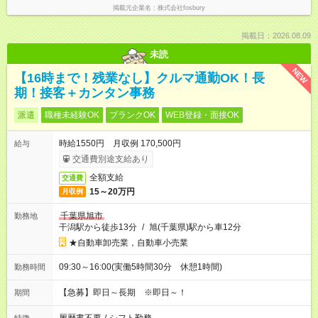
掲載元企業名
株式会社fosbury
掲載日：2026.08.09
未読
NEW
【16時まで！残業なし】クルマ通勤OK！長
期！接客＋カンタン事務
派遣
職種未経験OK
ブランクOK
WEB登録・面接OK
時給1550円 月収例 170,500円
給与
交通費別途支給あり
全額支給
交通費
15～20万円
月収例
千葉県旭市
勤務地
干潟駅から徒歩13分
/
旭(千葉県)駅から車12分
★自動車卸売業，自動車小売業
09:30～16:00(実働5時間30分 休憩1時間)
勤務時間
【急募】即日～長期 ※即日～！
期間