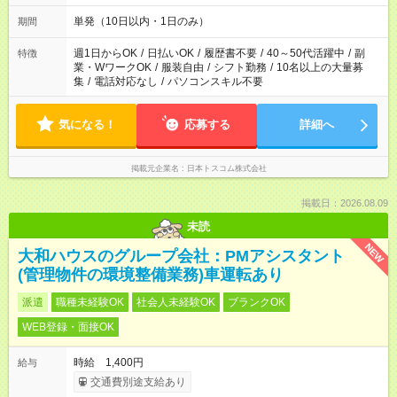
単発（10日以内・1日のみ）
期間
週1日からOK
/
日払いOK
/
履歴書不要
/
40～50代活躍中
/
副
特徴
業・WワークOK
/
服装自由
/
シフト勤務
/
10名以上の大量募
集
/
電話対応なし
/
パソコンスキル不要
気になる！
応募する
詳細へ
掲載元企業名
日本トスコム株式会社
掲載日：2026.08.09
未読
NEW
大和ハウスのグループ会社：PMアシスタント
(管理物件の環境整備業務)車運転あり
派遣
職種未経験OK
社会人未経験OK
ブランクOK
WEB登録・面接OK
時給 1,400円
給与
交通費別途支給あり