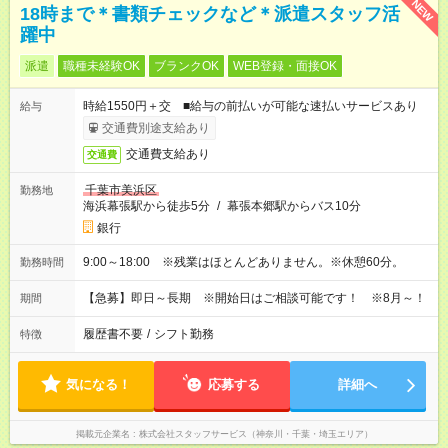
NEW
18時まで＊書類チェックなど＊派遣スタッフ活
躍中
派遣
職種未経験OK
ブランクOK
WEB登録・面接OK
時給1550円＋交 ■給与の前払いが可能な速払いサービスあり
給与
交通費別途支給あり
交通費支給あり
交通費
千葉市美浜区
勤務地
海浜幕張駅から徒歩5分
/
幕張本郷駅からバス10分
銀行
9:00～18:00 ※残業はほとんどありません。※休憩60分。
勤務時間
【急募】即日～長期 ※開始日はご相談可能です！ ※8月～！
期間
履歴書不要
/
シフト勤務
特徴
気になる！
応募する
詳細へ
掲載元企業名
株式会社スタッフサービス（神奈川・千葉・埼玉エリア）