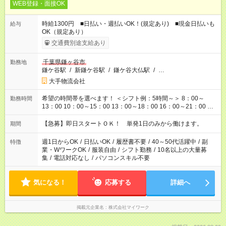
WEB登録・面接OK
時給1300円 ■日払い・週払いOK！(規定あり) ■現金日払いも
給与
OK（規定あり）
交通費別途支給あり
千葉県鎌ヶ谷市
勤務地
鎌ケ谷駅
/
新鎌ケ谷駅
/
鎌ケ谷大仏駅
/
…
大手物流会社
希望の時間帯を選べます！ ＜シフト例：5時間～＞ 8：00～
勤務時間
13：00 10：00～15：00 13：00～18：00 16：00～21：00 ＜
シフト例：8時間～＞ ・10：00～19：00 ・13：00～22：00 ・
22：00～翌6：00 など！是非ご希望をお聞かせください！
【急募】即日スタートＯＫ！ 単発1日のみから働けます。
期間
週1日からOK
/
日払いOK
/
履歴書不要
/
40～50代活躍中
/
副
特徴
業・WワークOK
/
服装自由
/
シフト勤務
/
10名以上の大量募
集
/
電話対応なし
/
パソコンスキル不要
気になる！
応募する
詳細へ
掲載元企業名
株式会社マイワーク