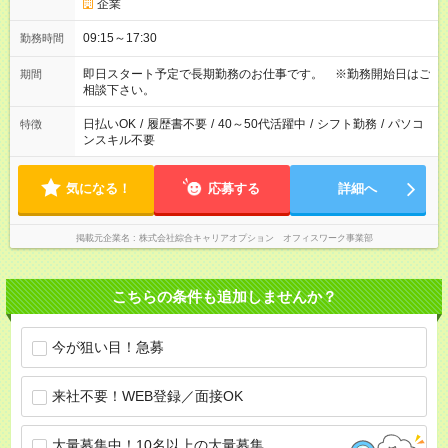
企業
09:15～17:30
勤務時間
即日スタート予定で長期勤務のお仕事です。 ※勤務開始日はご
期間
相談下さい。
日払いOK
/
履歴書不要
/
40～50代活躍中
/
シフト勤務
/
パソコ
特徴
ンスキル不要
気になる！
応募する
詳細へ
掲載元企業名
株式会社綜合キャリアオプション オフィスワーク事業部
こちらの条件も追加しませんか？
今が狙い目！急募
来社不要！WEB登録／面接OK
大量募集中！10名以上の大量募集