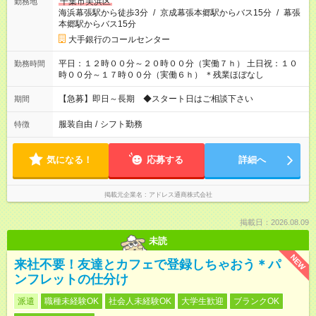
千葉市美浜区
勤務地
海浜幕張駅から徒歩3分
/
京成幕張本郷駅からバス15分
/
幕張
本郷駅からバス15分
大手銀行のコールセンター
平日：１２時００分～２０時００分（実働７ｈ） 土日祝：１０
勤務時間
時００分～１７時００分（実働６ｈ） ＊残業ほぼなし
【急募】即日～長期 ◆スタート日はご相談下さい
期間
服装自由
/
シフト勤務
特徴
気になる！
応募する
詳細へ
掲載元企業名
アドレス通商株式会社
掲載日：2026.08.09
未読
NEW
来社不要！友達とカフェで登録しちゃおう＊パ
ンフレットの仕分け
派遣
職種未経験OK
社会人未経験OK
大学生歓迎
ブランクOK