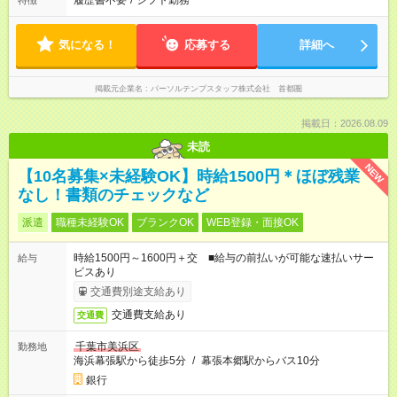
履歴書不要
/
シフト勤務
特徴
気になる！
応募する
詳細へ
掲載元企業名
パーソルテンプスタッフ株式会社 首都圏
掲載日：2026.08.09
未読
NEW
【10名募集×未経験OK】時給1500円＊ほぼ残業
なし！書類のチェックなど
派遣
職種未経験OK
ブランクOK
WEB登録・面接OK
時給1500円～1600円＋交 ■給与の前払いが可能な速払いサー
給与
ビスあり
交通費別途支給あり
交通費支給あり
交通費
千葉市美浜区
勤務地
海浜幕張駅から徒歩5分
/
幕張本郷駅からバス10分
銀行