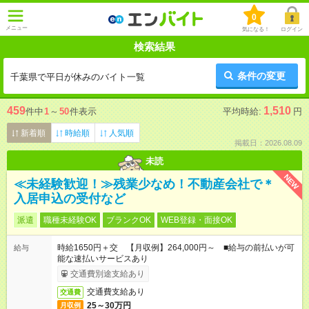
0
メニュー
気になる！
ログイン
検索結果
条件の変更
千葉県で平日が休みのバイト一覧
459
1,510
件中
1
～
50
件表示
平均時給:
円
新着順
時給順
人気順
掲載日：2026.08.09
未読
NEW
≪未経験歓迎！≫残業少なめ！不動産会社で＊
入居申込の受付など
派遣
職種未経験OK
ブランクOK
WEB登録・面接OK
時給1650円＋交 【月収例】264,000円～ ■給与の前払いが可
給与
能な速払いサービスあり
交通費別途支給あり
交通費支給あり
交通費
25～30万円
月収例