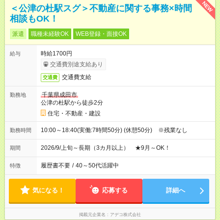
NEW
＜公津の杜駅スグ＞不動産に関する事務×時間
相談もOK！
派遣
職種未経験OK
WEB登録・面接OK
時給1700円
給与
交通費別途支給あり
交通費支給
交通費
千葉県成田市
勤務地
公津の杜駅から徒歩2分
住宅・不動産・建設
10:00～18:40(実働:7時間50分) (休憩50分) ※残業なし
勤務時間
2026/9/上旬～長期（3カ月以上） ★9月～OK！
期間
履歴書不要
/
40～50代活躍中
特徴
気になる！
応募する
詳細へ
掲載元企業名
アデコ株式会社