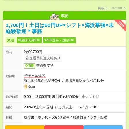
掲載日：2026.08.09
未読
NEW
1,700円！土日は50円UP×シフト×海浜幕張×未
経験歓迎＊事務
派遣
職種未経験OK
WEB登録・面接OK
時給1700円
給与
交通費別途支給あり
交通費支給
交通費
千葉市美浜区
勤務地
海浜幕張駅から徒歩3分
/
幕張本郷駅からバス15分
金融
9:00～18:00(実働:8時間) (休憩60分) ※シフト制
勤務時間
2026/9/上旬～長期（3カ月以上） ★9月～OK！
期間
履歴書不要
/
40～50代活躍中
/
服装自由
/
シフト勤務
特徴