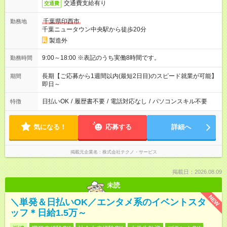
交通費支給有り
交通費
千葉県印西市
勤務地
千葉ニュータウン中央駅から徒歩20分
製造外
9:00～18:00 ※表記のうち実働8時間です。
勤務時間
長期【ご応募から1週間以内(最短2日目)のスピード就業が可能】
期間
即日～
日払いOK
/
履歴書不要
/
電話対応なし
/
パソコンスキル不要
特徴
気になる！
応募する
詳細へ
掲載元企業名
株式会社テクノ・サービス
掲載日：2026.08.09
未読
NEW
＼単発＆日払いOK／エンタメ系のイベントスタ
ッフ＊日給1.5万～