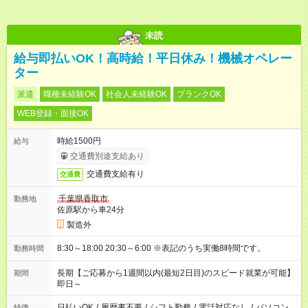
未読
給与即払いOK！高時給！平日休み！機械オペレー
ター
派遣
職種未経験OK
社会人未経験OK
ブランクOK
WEB登録・面接OK
時給1500円
給与
交通費別途支給あり
交通費支給有り
交通費
千葉県香取市
勤務地
佐原駅から車24分
製造外
8:30～18:00 20:30～6:00 ※表記のうち実働8時間です。
勤務時間
長期【ご応募から1週間以内(最短2日目)のスピード就業が可能】
期間
即日～
日払いOK
/
履歴書不要
/
シフト勤務
/
電話対応なし
/
パソコン
特徴