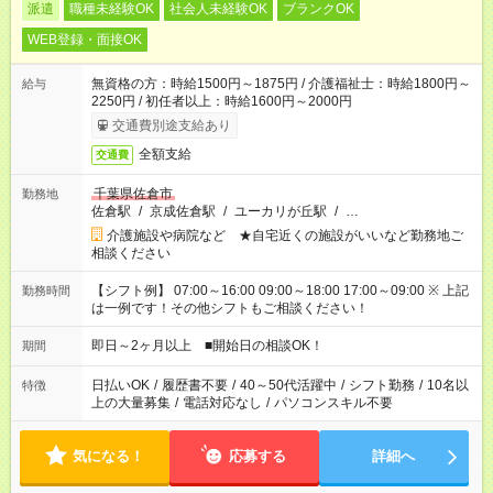
派遣
職種未経験OK
社会人未経験OK
ブランクOK
WEB登録・面接OK
無資格の方：時給1500円～1875円 / 介護福祉士：時給1800円～
給与
2250円 / 初任者以上：時給1600円～2000円
交通費別途支給あり
全額支給
交通費
千葉県佐倉市
勤務地
佐倉駅
/
京成佐倉駅
/
ユーカリが丘駅
/
…
介護施設や病院など ★自宅近くの施設がいいなど勤務地ご
相談ください
【シフト例】 07:00～16:00 09:00～18:00 17:00～09:00 ※ 上記
勤務時間
は一例です！その他シフトもご相談ください！
即日～2ヶ月以上 ■開始日の相談OK！
期間
日払いOK
/
履歴書不要
/
40～50代活躍中
/
シフト勤務
/
10名以
特徴
上の大量募集
/
電話対応なし
/
パソコンスキル不要
気になる！
応募する
詳細へ