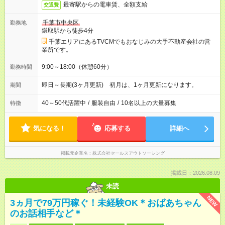
最寄駅からの電車賃、全額支給
交通費
千葉市中央区
勤務地
鎌取駅から徒歩4分
千葉エリアにあるTVCMでもおなじみの大手不動産会社の営
業所です。
9:00～18:00（休憩60分）
勤務時間
即日～長期(3ヶ月更新) 初月は、1ヶ月更新になります。
期間
40～50代活躍中
/
服装自由
/
10名以上の大量募集
特徴
気になる！
応募する
詳細へ
掲載元企業名
株式会社セールスアウトソーシング
掲載日：2026.08.09
未読
NEW
3ヵ月で79万円稼ぐ！未経験OK＊おばあちゃん
のお話相手など＊