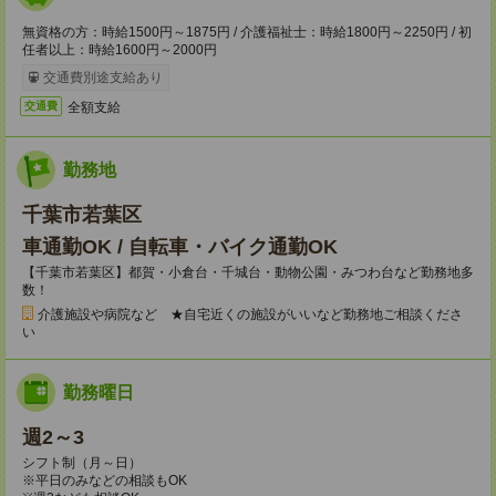
無資格の方：時給1500円～1875円 / 介護福祉士：時給1800円～2250円 / 初
任者以上：時給1600円～2000円
交通費別途支給あり
全額支給
交通費
勤務地
千葉市若葉区
車通勤OK / 自転車・バイク通勤OK
【千葉市若葉区】都賀・小倉台・千城台・動物公園・みつわ台など勤務地多
数！
介護施設や病院など ★自宅近くの施設がいいなど勤務地ご相談くださ
い
勤務曜日
週2～3
シフト制（月～日）
※平日のみなどの相談もOK