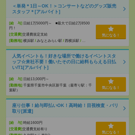
＜単発＊1日～OK！＞コンサートなどのグッズ販売
スタッフ＊[アルバイト]
[給 与]
日給1万5000円～ ■最大で日給2万8500
円！
[交通費]
交通費規定支給
気になる！
[勤務地]
横浜駅
/
みなとみらい駅
/
西横浜駅
/
…
人気イベントも！好きな場所で働けるイベントスタ
ッフ☆来社不要！働いたその日に給料もらえる日払
い/T1[アルバイト]
[給 与]
日給13,000円～
[勤務地]
千葉県千葉市中央区新千葉（最寄り駅：千
気になる！
葉駅）
座り仕事！給与即払いOK！高時給！目視検査・バリ
取り[派遣]
[給 与]
時給1600円
[交通費]
交通費支給有り
気になる！