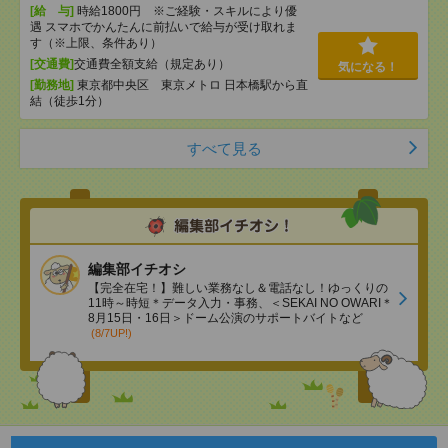
[給 与]
時給1800円 ※ご経験・スキルにより優
遇 スマホでかんたんに前払いで給与が受け取れま
す（※上限、条件あり）
[交通費]
交通費全額支給（規定あり）
気になる！
[勤務地]
東京都中央区 東京メトロ 日本橋駅から直
結（徒歩1分）
すべて見る
編集部イチオシ
【完全在宅！】難しい業務なし＆電話なし！ゆっくりの
11時～時短＊データ入力・事務、＜SEKAI NO OWARI＊
8月15日・16日＞ドーム公演のサポートバイトなど
(8/7UP!)