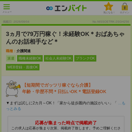
0
メニュー
気になる！
ログイン
掲載日 :2026
/
08
/
04
No.NISSOETRK-2SGH256
3ヵ月で79万円稼ぐ！未経験OK＊おばあちゃ
んのお話相手など＊
職種：
介護関連
派遣
職種未経験OK
社会人未経験OK
ブランクOK
WEB登録・面接OK
【短期間でガッツリ稼ぐなら介護】
年齢・学歴不問＊日払いOK＊電話登録OK
▼まずは試しに2カ月～OK！「家から徒歩圏内の施設がいい」「
...も
っとみる
応募が集まった時点で掲載終了
この求人は応募が集まり次第、掲載終了致します。予めご理解くださ