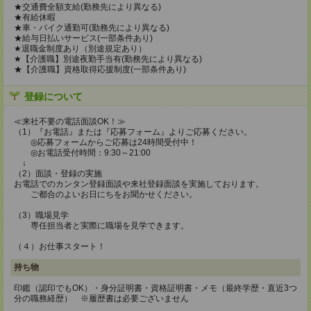
★交通費全額支給(勤務先により異なる)
★有給休暇
★車・バイク通勤可(勤務先により異なる)
★給与日払いサービス(一部条件あり)
★退職金制度あり（別途規定あり）
★【介護職】別途夜勤手当有(勤務先により異なる)
★【介護職】資格取得応援制度(一部条件あり)
登録について
≪来社不要の電話面談OK！≫
（1）『お電話』または『応募フォーム』よりご応募ください。
◎応募フォームからご応募は24時間受付中！
◎お電話受付時間：9:30～21:00
↓
（2）面談・登録の実施
お電話でのカンタン登録面談や来社登録面談を実施しております。
ご都合のよいお日にちをお聞かせください。
（3）職場見学
専任担当者と実際に職場を見学できます。
（４）お仕事スタート！
持ち物
印鑑（認印でもOK）・身分証明書・資格証明書・メモ（最終学歴・直近3つ
分の職務経歴） ※履歴書は必要ございません