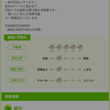
～給与日払いサービス～
自分のペースに合わせて
日払いでお給料を受け取れる制度です。
・使いたい日だけ利用可能
※一部規定がございます。
月収例26万4000円
（時給1500円×8H×22日間）
職場の雰囲気
年齢層
20代
30
40
50
60
男女比率
女性
男性
職場の様子
活気あり
しずか
仕事の仕方
テキパキ
コツコツ
募集情報
給与