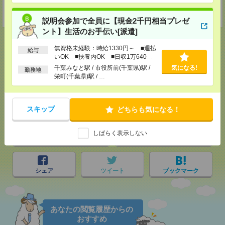
担当：採用担当者
受付可能日時：9:30-19:00 ※電話受付時間⇒9:30-21:00
説明会参加で全員に【現金2千円相当プレゼ
ント】生活のお手伝い[派遣]
無資格未経験：時給1330円～ ■週払
給与
いOK ■扶養内OK ■日収1万640円
以上
応募ページへ
千葉みなと駅 / 市役所前(千葉県)駅 /
気になる!
勤務地
栄町(千葉県)駅 / …
気になる！
スキップ
どちらも気になる！
しばらく表示しない
メール
LINE
で送る
で送る
シェア
ツイート
ブックマーク
あなたの閲覧履歴からの
おすすめ