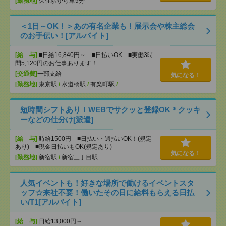
[勤務地]
久住駅から車9分
＜1日～OK！＞あの有名企業も！展示会や株主総会
のお手伝い！[アルバイト]
[給 与]
■日給16,840円～ ■日払いOK ■実働3時
間5,120円のお仕事あります！
[交通費]
一部支給
気になる！
[勤務地]
東京駅
/
水道橋駅
/
有楽町駅
/
…
短時間シフトあり！WEBでサクッと登録OK＊クッキ
ーなどの仕分け[派遣]
[給 与]
時給1500円 ■日払い・週払いOK！(規定
あり) ■現金日払いもOK(規定あり)
気になる！
[勤務地]
新宿駅
/
新宿三丁目駅
人気イベントも！好きな場所で働けるイベントスタ
ッフ☆来社不要！働いたその日に給料もらえる日払
い/T1[アルバイト]
[給 与]
日給13,000円～