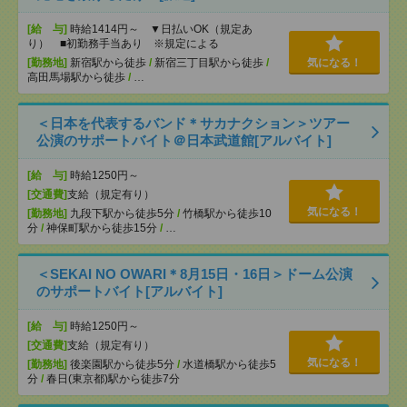
[給 与]
時給1414円～ ▼日払いOK（規定あ
り） ■初勤務手当あり ※規定による
[勤務地]
新宿駅から徒歩
/
新宿三丁目駅から徒歩
/
気になる！
高田馬場駅から徒歩
/
…
＜日本を代表するバンド＊サカナクション＞ツアー
公演のサポートバイト＠日本武道館[アルバイト]
[給 与]
時給1250円～
[交通費]
支給（規定有り）
気になる！
[勤務地]
九段下駅から徒歩5分
/
竹橋駅から徒歩10
分
/
神保町駅から徒歩15分
/
…
＜SEKAI NO OWARI＊8月15日・16日＞ドーム公演
のサポートバイト[アルバイト]
[給 与]
時給1250円～
[交通費]
支給（規定有り）
気になる！
[勤務地]
後楽園駅から徒歩5分
/
水道橋駅から徒歩5
分
/
春日(東京都)駅から徒歩7分