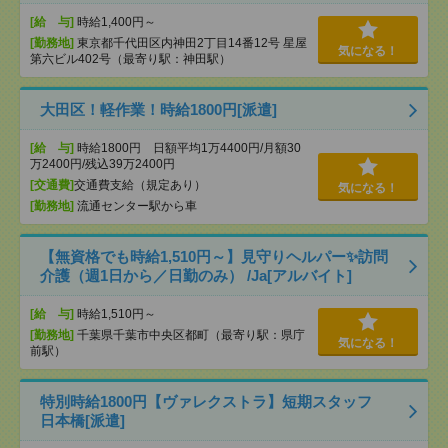
[給 与]
時給1,400円～
[勤務地]
東京都千代田区内神田2丁目14番12号 星屋
気になる！
第六ビル402号（最寄り駅：神田駅）
大田区！軽作業！時給1800円[派遣]
[給 与]
時給1800円 日額平均1万4400円/月額30
万2400円/残込39万2400円
[交通費]
交通費支給（規定あり）
気になる！
[勤務地]
流通センター駅から車
【無資格でも時給1,510円～】見守りヘルパー✨訪問
介護（週1日から／日勤のみ） /Ja[アルバイト]
[給 与]
時給1,510円～
[勤務地]
千葉県千葉市中央区都町（最寄り駅：県庁
気になる！
前駅）
特別時給1800円【ヴァレクストラ】短期スタッフ
日本橋[派遣]