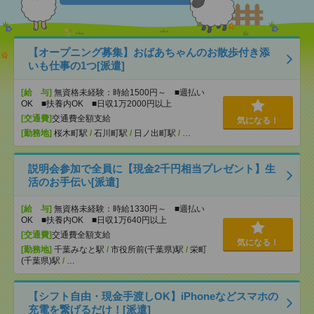
【オープニング募集】おばあちゃんのお散歩付き添
いも仕事の1つ[派遣]
[給 与]
無資格未経験：時給1500円～ ■週払い
OK ■扶養内OK ■日収1万2000円以上
[交通費]
交通費全額支給
気になる！
[勤務地]
桜木町駅
/
石川町駅
/
日ノ出町駅
/
…
説明会参加で全員に【現金2千円相当プレゼント】生
活のお手伝い[派遣]
[給 与]
無資格未経験：時給1330円～ ■週払い
OK ■扶養内OK ■日収1万640円以上
[交通費]
交通費全額支給
気になる！
[勤務地]
千葉みなと駅
/
市役所前(千葉県)駅
/
栄町
(千葉県)駅
/
…
【シフト自由・現金手渡しOK】iPhoneなどスマホの
充電を繋げるだけ！[派遣]