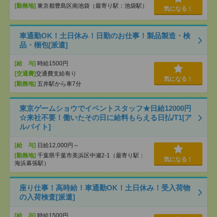
[勤務地]
東京都豊島区南池袋（最寄り駅：池袋駅）
気になる！
車通勤OK！土日休み！日勤のお仕事！製品製造・検
品・梱包[派遣]
[給 与]
時給1500円
[交通費]
交通費支給有り
気になる！
[勤務地]
五井駅から車7分
東京ゲームショウでイベントスタッフ★日給12000円
☆来社不要！働いたその日に給料もらえる日払/T1[ア
ルバイト]
[給 与]
日給12,000円～
[勤務地]
千葉県千葉市美浜区中瀬2-1（最寄り駅：
気になる！
海浜幕張駅）
座り仕事！高時給！車通勤OK！土日休み！受入荷物
の入荷検査[派遣]
[給 与]
時給1500円