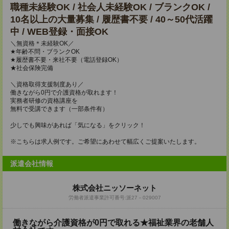
職種未経験OK / 社会人未経験OK / ブランクOK /
10名以上の大量募集 / 履歴書不要 / 40～50代活躍
中 / WEB登録・面接OK
＼無資格＊未経験OK／
★年齢不問・ブランクOK
★履歴書不要・来社不要（電話登録OK）
★社会保険完備
＼資格取得支援制度あり／
働きながら0円で介護資格が取れます！
実務者研修の資格講座を
無料で受講できます（一部条件有）
少しでも興味があれば「気になる」をクリック！
※こちらは求人例です。ご希望にあわせて幅広くご提案いたします。
派遣会社情報
株式会社ニッソーネット
労働者派遣事業許可番号:派27－029007
働きながら介護資格が0円で取れる★福祉業界の老舗人