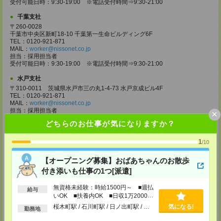
受付可能日時：9:30-19:00 ※電話受付時間⇒9:30-21:00
千葉支社
〒260-0028
千葉市中央区新町18-10 千葉第一生命ビルディング6F
TEL：0120-921-871
MAIL：
worker@nissonet.co.jp
担当：採用担当者
受付可能日時：9:30-19:00 ※電話受付時間⇒9:30-21:00
水戸支社
〒310-0011 茨城県水戸市三の丸1-4-73 水戸京成ビル4F
TEL：0120-921-871
MAIL：
worker@nissonet.co.jp
担当：採用担当者
×
受付可能日時：9:30-19:00 ※電話受付時間⇒9:30-21:00
どちらのお仕事が気になりますか？
宇都宮支社
1
/10
〒320-0811 栃木県宇都宮市大通り1-2-11 フコク生命ビル4F
TEL：0120-921-871
MAIL：
worker@nissonet.co.jp
【オープニング募集】おばあちゃんのお散歩
担当：採用担当者
付き添いも仕事の1つ[派遣]
受付可能日時：9:30-19:00 ※電話受付時間⇒9:30-21:00
高崎支社
無資格未経験：時給1500円～ ■週払
給与
いOK ■扶養内OK ■日収1万2000円
埼玉県さいたま市大宮区仲町2-23-2 大宮仲町センタービル3F（さいたま
以上
支社内）
桜木町駅 / 石川町駅 / 日ノ出町駅 / …
気になる!
勤務地
TEL：0120-921-871
MAIL：
worker@nissonet.co.jp