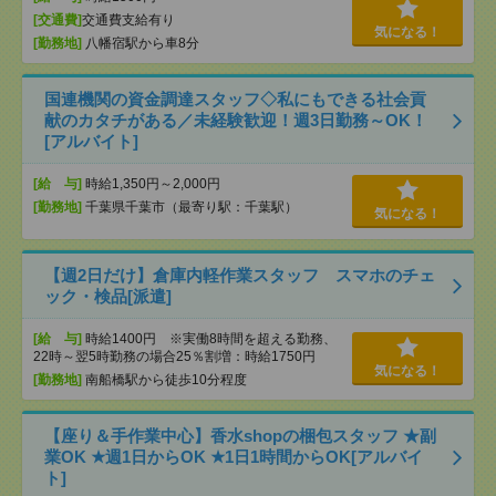
[交通費]
交通費支給有り
気になる！
[勤務地]
八幡宿駅から車8分
国連機関の資金調達スタッフ◇私にもできる社会貢
献のカタチがある／未経験歓迎！週3日勤務～OK！
[アルバイト]
[給 与]
時給1,350円～2,000円
[勤務地]
千葉県千葉市（最寄り駅：千葉駅）
気になる！
【週2日だけ】倉庫内軽作業スタッフ スマホのチェ
ック・検品[派遣]
[給 与]
時給1400円 ※実働8時間を超える勤務、
22時～翌5時勤務の場合25％割増：時給1750円
気になる！
[勤務地]
南船橋駅から徒歩10分程度
【座り＆手作業中心】香水shopの梱包スタッフ ★副
業OK ★週1日からOK ★1日1時間からOK[アルバイ
ト]