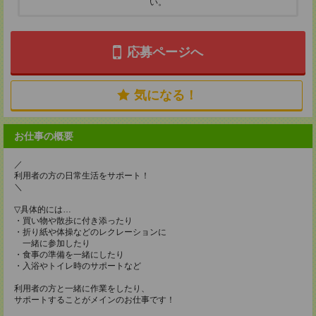
い。
応募ページへ
気になる！
お仕事の概要
／
利用者の方の日常生活をサポート！
＼
▽具体的には…
・買い物や散歩に付き添ったり
・折り紙や体操などのレクレーションに
一緒に参加したり
・食事の準備を一緒にしたり
・入浴やトイレ時のサポートなど
利用者の方と一緒に作業をしたり、
サポートすることがメインのお仕事です！