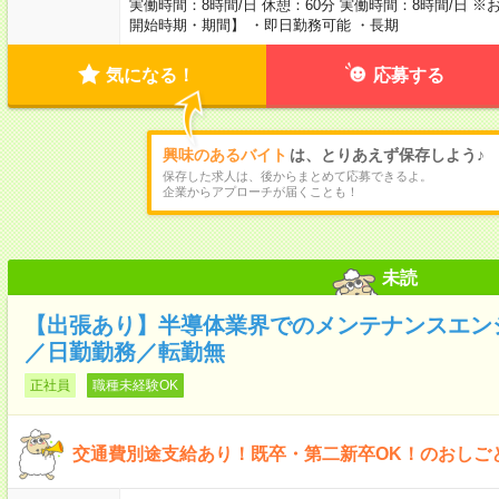
実働時間：8時間/日 休憩：60分 実働時間：8時間/日
開始時期・期間】 ・即日勤務可能 ・長期
気になる！
応募する
興味のあるバイト
は、とりあえず保存しよう♪
保存した求人は、後からまとめて応募できるよ。
企業からアプローチが届くことも！
未読
【出張あり】半導体業界でのメンテナンスエンジ
／日勤勤務／転勤無
正社員
職種未経験OK
交通費別途支給あり！既卒・第二新卒OK！のおしご