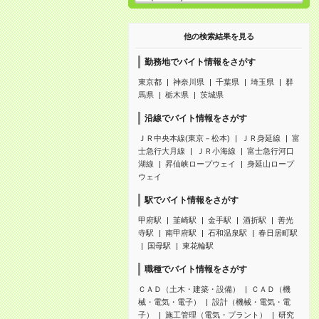
他の検索結果を見る
勤務地でバイト情報をさがす
東京都
神奈川県
千葉県
埼玉県
群
馬県
栃木県
茨城県
沿線でバイト情報をさがす
ＪＲ中央本線(東京－松本)
ＪＲ身延線
富
士急行大月線
ＪＲ小海線
富士急行河口
湖線
昇仙峡ロープウェイ
身延山ロープ
ウェイ
駅でバイト情報をさがす
甲府駅
韮崎駅
金手駅
酒折駅
善光
寺駅
南甲府駅
石和温泉駅
春日居町駅
国母駅
東花輪駅
職種でバイト情報をさがす
ＣＡＤ（土木・建築・設備）
ＣＡＤ（機
械・電気・電子）
設計（機械・電気・電
子）
施工管理（電気・プラント）
研究