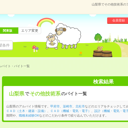
山梨県でその他技術系の
会員登録
エリア変更
関東版
望条件
ルバイト・バイト一覧
検索結果
山梨県
その他技術系
で
のバイト一覧
山梨県のアルバイト情報です。
甲府市
、
韮崎市
、
北杜市
などのエリアをチェックして
ＣＡＤ（土木・建築・設備）
、
ＣＡＤ（機械・電気・電子）
、
設計（機械・電気・電
期間や、
職種未経験OK
などのこだわり条件で絞り込んでいただけます。