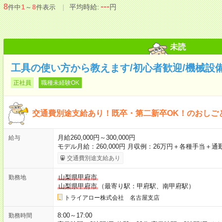
---
8
平均時給:
円
件中
1
～
8
件表示
未読
工具の使い方から教えます/初心者歓迎/機械設
正社員
職種未経験OK
交通費別途支給あり！既卒・第二新卒OK！のおしご
月給260,000円～300,000円
給与
モデル月給：260,000円 月収例：26万円＋各種手当＋通
交通費別途支給あり
山梨県甲府市
勤務地
山梨県甲府市
（最寄り駅：甲府駅、南甲府駅）
トライアロー株式会社 名古屋支店
8:00～17:00
勤務時間