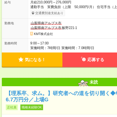
月給210,000円～276,000円
給与
通勤手当 実費負担（上限 50,000円/月） 住宅手当（
交通費別途支給あり
山梨県南アルプス市
勤務地
山梨県南アルプス市
飯野221-1
KMT株式会社
9:00～17:00
勤務時間
実働時間：7時間/日 実働時間：7.0時間/日
気になる！
応募する
未読
【理系卒、求ム。】研究者への道を切り開く◆年
6.7万円分／上場G
正社員
職種未経験OK