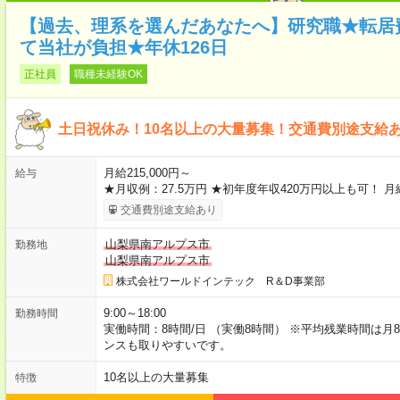
【過去、理系を選んだあなたへ】研究職★転居
て当社が負担★年休126日
正社員
職種未経験OK
土日祝休み！10名以上の大量募集！交通費別途支給
月給215,000円～
給与
★月収例：27.5万円 ★初年度年収420万円以上も可！ 月給
交通費別途支給あり
山梨県南アルプス市
勤務地
山梨県南アルプス市
株式会社ワールドインテック R＆D事業部
9:00～18:00
勤務時間
実働時間：8時間/日 （実働8時間） ※平均残業時間は月
ンスも取りやすいです。
10名以上の大量募集
特徴