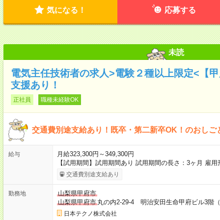
気になる！
応募する
未読
電気主任技術者の求人>電験２種以上限定<【
支援あり！
正社員
職種未経験OK
交通費別途支給あり！既卒・第二新卒OK！のおしご
月給323,300円～349,300円
給与
【試用期間】試用期間あり 試用期間の長さ：3ヶ月 雇用
交通費別途支給あり
山梨県甲府市
勤務地
山梨県甲府市
丸の内2-29-4 明治安田生命甲府ビル3階
日本テクノ株式会社