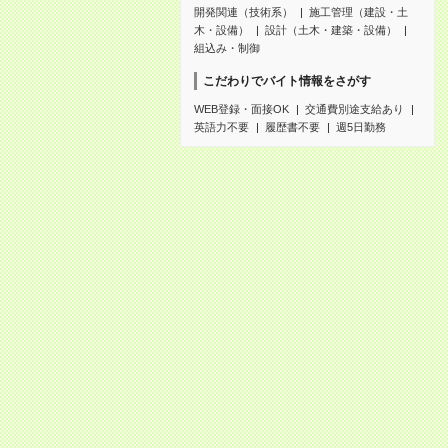
開発関連（技術系）
施工管理（建設・土
木・設備）
設計（土木・建築・設備）
組込み・制御
こだわりでバイト情報をさがす
WEB登録・面接OK
交通費別途支給あり
英語力不要
履歴書不要
週5日勤務