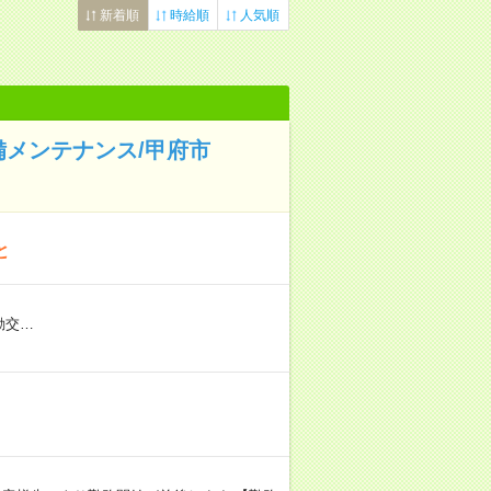
新着順
時給順
人気順
備メンテナンス/甲府市
と
勤交…