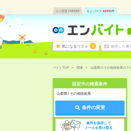
エン派遣
71573
件
エン バイト
82531
件
0
気になるリスト
保存した希
バイトTOP
関東
山梨県のその他技術系のア
設定中の検索条件
山梨県 / その他技術系
条件の変更
条件を保存して
メールを受け取る