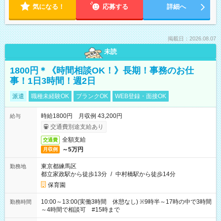
気になる！
応募する
詳細へ
掲載日：2026.08.07
未読
1800円＊《時間相談OK！》長期！事務のお仕
事！1日3時間！週2日
派遣
職種未経験OK
ブランクOK
WEB登録・面接OK
時給1800円 月収例 43,200円
給与
交通費別途支給あり
全額支給
交通費
～5万円
月収例
東京都練馬区
勤務地
都立家政駅から徒歩13分
/
中村橋駅から徒歩14分
保育園
10:00～13:00(実働3時間 休憩なし) ※9時半～17時の中で3時間
勤務時間
～4時間で相談可 #15時まで