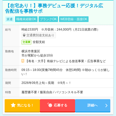
【在宅あり！】事務デビュー応援！デジタル広
告配信を事務サポ
派遣
職種未経験OK
ブランクOK
WEB登録・面接OK
時給1530円 ※月収例：244,000円（月21日就業の際）
給与
交通費別途支給あり
全額支給
交通費
横浜市青葉区
勤務地
市が尾駅から徒歩10分
【有名・大手】有線テレビによる放送事業・広告事業など
09:15～18:00(実働7時間45分 休憩1時間) ※朝ゆっくりが嬉し
勤務時間
い！
2026年09月上旬～長期 ※9月～！
期間
履歴書不要
/
服装自由
/
パソコンスキル不要
特徴
気になる！
応募する
詳細へ