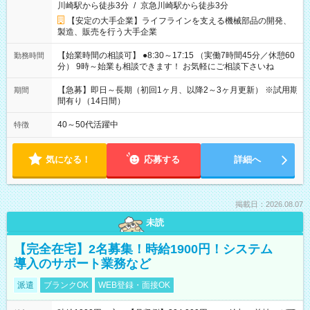
川崎駅から徒歩3分
/
京急川崎駅から徒歩3分
【安定の大手企業】ライフラインを支える機械部品の開発、
製造、販売を行う大手企業
【始業時間の相談可】 ●8:30～17:15 （実働7時間45分／休憩60
勤務時間
分） 9時～始業も相談できます！ お気軽にご相談下さいね
【急募】即日～長期（初回1ヶ月、以降2～3ヶ月更新） ※試用期
期間
間有り（14日間）
40～50代活躍中
特徴
気になる！
応募する
詳細へ
掲載日：2026.08.07
未読
【完全在宅】2名募集！時給1900円！システム
導入のサポート業務など
派遣
ブランクOK
WEB登録・面接OK