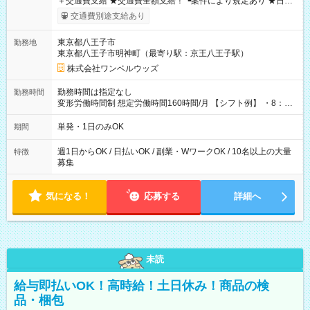
＋交通費支給 ★交通費全額支給！ ┗案件により規定あり ★日払
いOK！（規定あり） ┗働いたその日に現金GET♪ お仕事後はコ
交通費別途支給あり
ンビニATMから 日払い分を引き落とせます！ 【試用期間】試
用期間なし
東京都八王子市
勤務地
東京都八王子市明神町（最寄り駅：京王八王子駅）
株式会社ワンベルウッズ
勤務時間は指定なし
勤務時間
変形労働時間制 想定労働時間160時間/月 【シフト例】 ・8：00
～21：00
単発・1日のみOK
期間
週1日からOK / 日払いOK / 副業・WワークOK / 10名以上の大量
特徴
募集
気になる！
応募する
詳細へ
未読
給与即払いOK！高時給！土日休み！商品の検
品・梱包