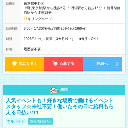
東京都中野区
勤務地
中野(東京都)駅から徒歩5分
/
沼袋駅から徒歩16分
/
新井薬師
前駅から徒歩18分
キリングループ
9:00～17:30(実働:7時間30分) (休憩60分)
勤務時間
2026/9/中旬～長期（3カ月以上） ★9月～OK！
期間
履歴書不要
特徴
気になる！
応募する
詳細へ
未読
人気イベントも！好きな場所で働けるイベント
スタッフ☆来社不要！働いたその日に給料もら
える日払い/T1
アルバイト
職種未経験OK