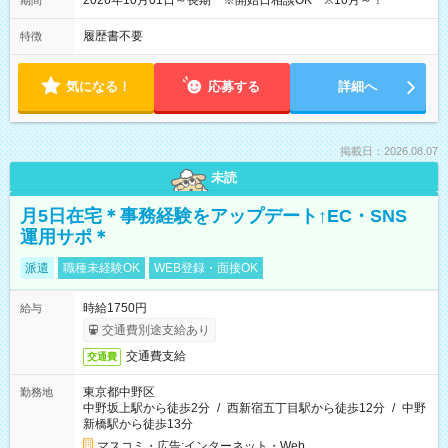
2026年10月01日～長期 ※開始日相談OK ※10月～！
期間
履歴書不要
特徴
気になる！
応募する
詳細へ
掲載日：2026.08.07
未読
月5日在宅＊事務経験をアップデート↑EC・SNS
運用サポ＊
派遣
職種未経験OK
WEB登録・面接OK
時給1750円
給与
交通費別途支給あり
交通費支給
交通費
東京都中野区
勤務地
中野坂上駅から徒歩2分
/
西新宿五丁目駅から徒歩12分
/
中野
新橋駅から徒歩13分
マスコミ・広告;インターネット・Web