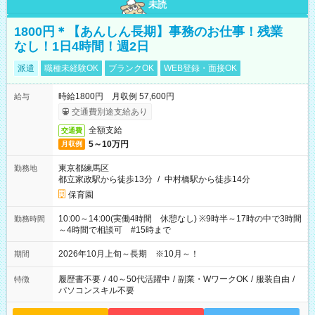
未読
1800円＊【あんしん長期】事務のお仕事！残業
なし！1日4時間！週2日
派遣
職種未経験OK
ブランクOK
WEB登録・面接OK
時給1800円 月収例 57,600円
給与
交通費別途支給あり
全額支給
交通費
5～10万円
月収例
東京都練馬区
勤務地
都立家政駅から徒歩13分
/
中村橋駅から徒歩14分
保育園
10:00～14:00(実働4時間 休憩なし) ※9時半～17時の中で3時間
勤務時間
～4時間で相談可 #15時まで
2026年10月上旬～長期 ※10月～！
期間
履歴書不要
/
40～50代活躍中
/
副業・WワークOK
/
服装自由
/
特徴
パソコンスキル不要