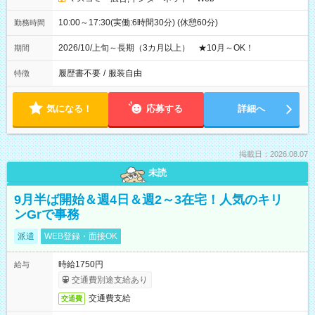
10:00～17:30(実働:6時間30分) (休憩60分)
勤務時間
2026/10/上旬～長期（3カ月以上） ★10月～OK！
期間
履歴書不要
/
服装自由
特徴
気になる！
応募する
詳細へ
掲載日：2026.08.07
未読
9月半ば開始＆週4日＆週2～3在宅！人気のキリ
ンGrで事務
派遣
WEB登録・面接OK
時給1750円
給与
交通費別途支給あり
交通費支給
交通費