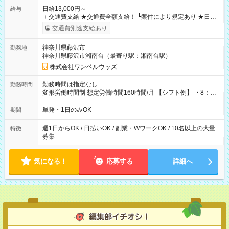
日給13,000円～
給与
＋交通費支給 ★交通費全額支給！ ┗案件により規定あり ★日払
いOK！（規定あり） ┗働いたその日に現金GET♪ お仕事後はコ
交通費別途支給あり
ンビニATMから 日払い分を引き落とせます！ 【試用期間】試
用期間なし
神奈川県藤沢市
勤務地
神奈川県藤沢市湘南台（最寄り駅：湘南台駅）
株式会社ワンベルウッズ
勤務時間は指定なし
勤務時間
変形労働時間制 想定労働時間160時間/月 【シフト例】 ・8：00
～21：00
単発・1日のみOK
期間
週1日からOK / 日払いOK / 副業・WワークOK / 10名以上の大量
特徴
募集
気になる！
応募する
詳細へ