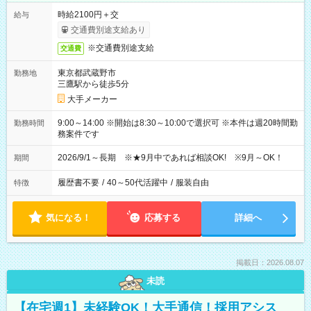
時給2100円＋交
給与
交通費別途支給あり
※交通費別途支給
交通費
東京都武蔵野市
勤務地
三鷹駅から徒歩5分
大手メーカー
9:00～14:00 ※開始は8:30～10:00で選択可 ※本件は週20時間勤
勤務時間
務案件です
2026/9/1～長期 ※★9月中であれば相談OK! ※9月～OK！
期間
履歴書不要
/
40～50代活躍中
/
服装自由
特徴
気になる！
応募する
詳細へ
掲載日：2026.08.07
未読
【在宅週1】未経験OK！大手通信！採用アシス