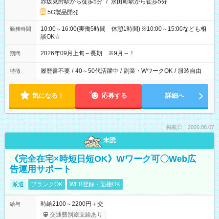
赤坂見附駅から徒歩5分
/
永田町駅から徒歩5分
5G製品開発
10:00～16:00(実働5時間 休憩1時間) ※10:00～15:00なども相
勤務時間
談OK☆
2026年09月上旬～長期 ※9月～！
期間
履歴書不要
/
40～50代活躍中
/
副業・WワークOK
/
服装自由
特徴
気になる！
応募する
詳細へ
掲載日：2026.08.07
未読
《完全在宅×時短日短OK》Wワーク可〇Web広
告運用サポート
派遣
ブランクOK
WEB登録・面接OK
時給2100～2200円＋交
給与
交通費別途支給あり