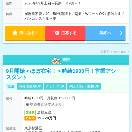
2026年09月上旬～長期 ※9月～！
期間
履歴書不要
/
40～50代活躍中
/
副業・WワークOK
/
服装自由
/
特徴
パソコンスキル不要
気になる！
応募する
詳細へ
掲載日：2026.08.07
未読
9月開始＜ほぼ在宅！＞時給1900円！営業アシ
スタント
派遣
職種未経験OK
ブランクOK
WEB登録・面接OK
時給1900円 月収例 152,000円
給与
交通費別途支給あり
全額支給
交通費
15～20万円
月収例
東京都港区
勤務地