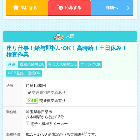
気になる！
応募する
詳細へ
未読
座り仕事！給与即払いOK！高時給！土日休み！
検査作業
派遣
職種未経験OK
社会人未経験OK
ブランクOK
WEB登録・面接OK
時給1500円
給与
交通費別途支給あり
交通費支給有り
交通費
埼玉県春日部市
勤務地
八木崎駅から徒歩12分
電子・機械系メーカー
8:15～17:00 ※表記のうち実働8時間です。
勤務時間