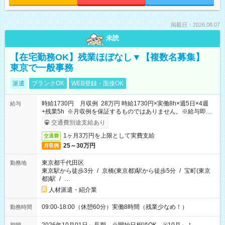
掲載日：2026.08.07
未読
【在宅勤務OK】残業ほぼなし▼【複数名募集】
東京で一般事務
派遣
ブランクOK
WEB登録・面接OK
時給1730円 月収例 28万円 時給1730円×実働8h×週5日×4週
給与
+残業5h ※月収例を保証するものではありません。※給与即受
取りサービス利用可（利用条件有）
交通費別途支給あり
1ヶ月3万円を上限として実費支給
交通費
25～30万円
月収例
東京都千代田区
勤務地
東京駅から徒歩3分
/
京橋(東京都)駅から徒歩5分
/
宝町(東京
都)駅
/
…
人材派遣・紹介業
09:00-18:00（休憩60分）実働8時間（残業少なめ！）
勤務時間