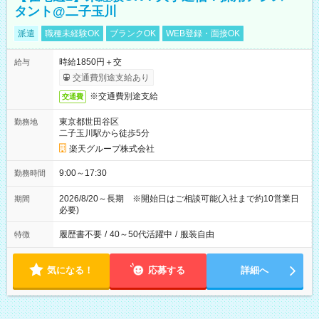
タント@二子玉川
派遣
職種未経験OK
ブランクOK
WEB登録・面接OK
時給1850円＋交
給与
交通費別途支給あり
※交通費別途支給
交通費
東京都世田谷区
勤務地
二子玉川駅から徒歩5分
楽天グループ株式会社
9:00～17:30
勤務時間
2026/8/20～長期 ※開始日はご相談可能(入社まで約10営業日
期間
必要)
履歴書不要
/
40～50代活躍中
/
服装自由
特徴
気になる！
応募する
詳細へ