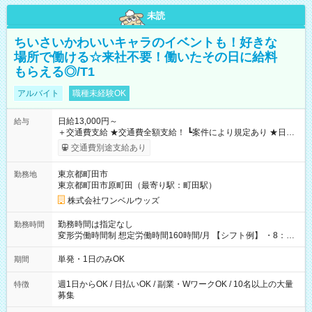
未読
ちいさいかわいいキャラのイベントも！好きな
場所で働ける☆来社不要！働いたその日に給料
もらえる◎/T1
アルバイト
職種未経験OK
日給13,000円～
給与
＋交通費支給 ★交通費全額支給！ ┗案件により規定あり ★日払
いOK！（規定あり） ┗働いたその日に現金GET♪ お仕事後はコ
交通費別途支給あり
ンビニATMから 日払い分を引き落とせます！ 【試用期間】試
用期間なし
東京都町田市
勤務地
東京都町田市原町田（最寄り駅：町田駅）
株式会社ワンベルウッズ
勤務時間は指定なし
勤務時間
変形労働時間制 想定労働時間160時間/月 【シフト例】 ・8：00
～21：00
単発・1日のみOK
期間
週1日からOK / 日払いOK / 副業・WワークOK / 10名以上の大量
特徴
募集