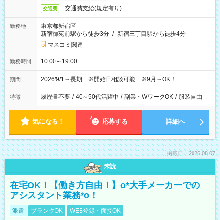
交通費支給(規定有り)
交通費
東京都新宿区
勤務地
新宿御苑前駅から徒歩3分
/
新宿三丁目駅から徒歩4分
マスコミ関連
10:00～19:00
勤務時間
2026/9/1～長期 ※開始日相談可能 ※9月～OK！
期間
履歴書不要
/
40～50代活躍中
/
副業・WワークOK
/
服装自由
特徴
気になる！
応募する
詳細へ
掲載日：2026.08.07
未読
在宅OK！【働き方自由！】o*大手メーカーでの
アシスタント業務*o！
派遣
ブランクOK
WEB登録・面接OK