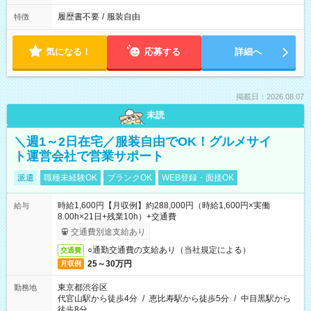
履歴書不要
/
服装自由
特徴
気になる！
応募する
詳細へ
掲載日：2026.08.07
未読
＼週1～2日在宅／服装自由でOK！グルメサイ
ト運営会社で営業サポート
派遣
職種未経験OK
ブランクOK
WEB登録・面接OK
時給1,600円【月収例】約288,000円（時給1,600円×実働
給与
8.00h×21日+残業10h）+交通費
交通費別途支給あり
○通勤交通費の支給あり（当社規定による）
交通費
25～30万円
月収例
東京都渋谷区
勤務地
代官山駅から徒歩4分
/
恵比寿駅から徒歩5分
/
中目黒駅から
徒歩8分