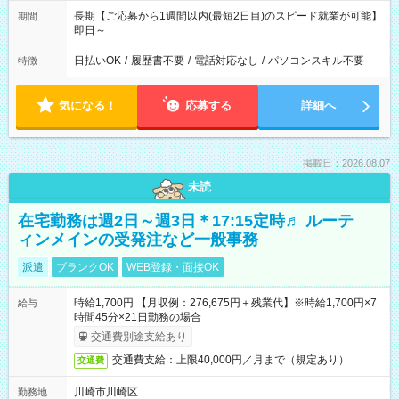
長期【ご応募から1週間以内(最短2日目)のスピード就業が可能】
期間
即日～
日払いOK
/
履歴書不要
/
電話対応なし
/
パソコンスキル不要
特徴
気になる！
応募する
詳細へ
掲載日：2026.08.07
未読
在宅勤務は週2日～週3日＊17:15定時♬ ルーテ
ィンメインの受発注など一般事務
派遣
ブランクOK
WEB登録・面接OK
時給1,700円 【月収例：276,675円＋残業代】※時給1,700円×7
給与
時間45分×21日勤務の場合
交通費別途支給あり
交通費支給：上限40,000円／月まで（規定あり）
交通費
川崎市川崎区
勤務地