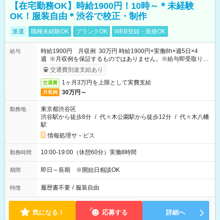
【在宅勤務OK】時給1900円！10時～＊未経験
OK！服装自由＊渋谷で校正・制作
派遣
職種未経験OK
ブランクOK
WEB登録・面接OK
時給1900円 月収例 30万円 時給1900円×実働8h×週5日×4
給与
週 ※月収例を保証するものではありません。※給与即受取りサ
ービス利用可（利用条件有）
交通費別途支給あり
1ヶ月3万円を上限として実費支給
交通費
30万円～
月収例
東京都渋谷区
勤務地
渋谷駅から徒歩8分
/
代々木公園駅から徒歩12分
/
代々木八幡
駅
情報処理サ－ビス
10:00-19:00（休憩60分）実働8時間
勤務時間
即日～長期 ※開始日相談OK
期間
履歴書不要
/
服装自由
特徴
気になる！
応募する
詳細へ