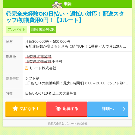
未読
◎完全未経験OK/日払い・週払い対応！配送スタ
ッフ/初期費用0円！【Jルート】
アルバイト
職種未経験OK
月給300,000円～500,000円
給与
★配達個数が増えるとさらに給与UP！ 1番稼ぐ人で月120万ほ
ど！ ・主要都市エリア 月収55万円／週5日稼働 月収65万~112
万円／週6日稼働 ・地方郊外エリア 月収40万円／週5日稼働 月
山梨県北都留郡
勤務地
収40万円~50万円／週6日稼働 ＜モデルイメージ＞ ■月収50万
山梨県北都留郡
小菅村
円 (27歳男性/江東区在住)※元建築関係 1日150個配達×25日勤務
Jルート株式会社
(日休み) ■月収80万円(43歳男性/墨田区在住)※元営業 1日200個
配達×25日勤務(月休み) 【試用期間】試用期間なし
シフト制
勤務時間
1日あたりの実働時間：最大8時間/日 8:00～20:00（シフト制/実
働8時間） ※週5日勤務（場所次第では週4も有り） ※配達状況に
よって時間外での勤務可能性有り ※案件により多少の前後あり
日払いOK / 10名以上の大量募集
特徴
※配達が完了次第、帰社OKです
気になる！
応募する
詳細へ
掲載元企業名
Jルート株式会社