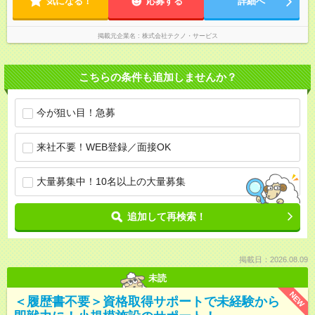
気になる！
応募する
詳細へ
掲載元企業名
株式会社テクノ・サービス
こちらの条件も追加しませんか？
今が狙い目！急募
来社不要！WEB登録／面接OK
大量募集中！10名以上の大量募集
追加して再検索！
掲載日：2026.08.09
未読
NEW
＜履歴書不要＞資格取得サポートで未経験から