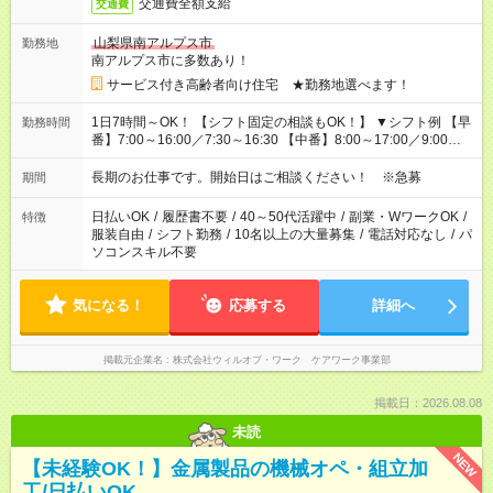
交通費全額支給
交通費
山梨県南アルプス市
勤務地
南アルプス市に多数あり！
サービス付き高齢者向け住宅 ★勤務地選べます！
1日7時間～OK！ 【シフト固定の相談もOK！】 ▼シフト例 【早
勤務時間
番】7:00～16:00／7:30～16:30 【中番】8:00～17:00／9:00～
18:00 【遅番】11:00～20:00／13:00～22:00
長期のお仕事です。開始日はご相談ください！ ※急募
期間
日払いOK
/
履歴書不要
/
40～50代活躍中
/
副業・WワークOK
/
特徴
服装自由
/
シフト勤務
/
10名以上の大量募集
/
電話対応なし
/
パ
ソコンスキル不要
気になる！
応募する
詳細へ
掲載元企業名
株式会社ウィルオブ・ワーク ケアワーク事業部
掲載日：2026.08.08
未読
NEW
【未経験OK！】金属製品の機械オペ・組立加
工/日払いOK