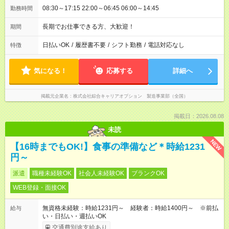
08:30～17:15 22:00～06:45 06:00～14:45
勤務時間
長期でお仕事できる方、大歓迎！
期間
日払いOK
/
履歴書不要
/
シフト勤務
/
電話対応なし
特徴
気になる！
応募する
詳細へ
掲載元企業名
株式会社綜合キャリアオプション 製造事業部（全国）
掲載日：2026.08.08
未読
NEW
【16時までもOK!】食事の準備など＊時給1231
円～
派遣
職種未経験OK
社会人未経験OK
ブランクOK
WEB登録・面接OK
無資格未経験：時給1231円～ 経験者：時給1400円～ ※前払
給与
い・日払い・週払いOK
交通費別途支給あり