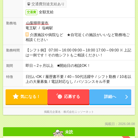
交通費別途支給あり
全額支給
交通費
山梨県甲斐市
勤務地
竜王駅
/
塩崎駅
介護施設や病院など ★自宅近くの施設がいいなど勤務地ご
相談ください
【シフト例】 07:00～16:00 09:00～18:00 17:00～09:00 ※ 上記
勤務時間
は一例です！その他シフトもご相談ください！
即日～2ヶ月以上 ■開始日の相談OK！
期間
日払いOK
/
履歴書不要
/
40～50代活躍中
/
シフト勤務
/
10名以
特徴
上の大量募集
/
電話対応なし
/
パソコンスキル不要
気になる！
応募する
詳細へ
掲載元企業名
株式会社ニッソーネット
掲載日：2026.08.08
未読