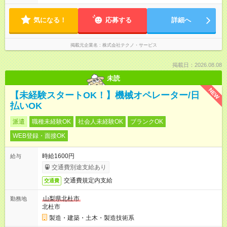
気になる！
応募する
詳細へ
掲載元企業名
株式会社テクノ・サービス
掲載日：2026.08.08
未読
NEW
【未経験スタートOK！】機械オペレーター/日
払いOK
派遣
職種未経験OK
社会人未経験OK
ブランクOK
WEB登録・面接OK
時給1600円
給与
交通費別途支給あり
交通費規定内支給
交通費
山梨県北杜市
勤務地
北杜市
製造・建築・土木・製造技術系