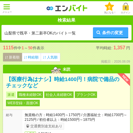
0
メニュー
気になる！
ログイン
検索結果
条件の変更
山梨県で既卒・第二新卒OKのバイト一覧
1115
1,357
件中
1
～
50
件表示
平均時給:
円
新着順
時給順
人気順
掲載日：2026.08.09
未読
NEW
【医療行為はナシ】時給1400円！病院で備品の
チェックなど
派遣
職種未経験OK
社会人未経験OK
ブランクOK
WEB登録・面接OK
無資格の方：時給1400円～1750円 / 介護福祉士：時給1700円～
給与
2125円 / 初任者以上：時給1500円～1875円
交通費別途支給あり