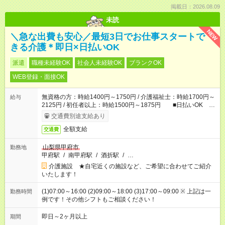
掲載日：2026.08.09
未読
NEW
＼急な出費も安心／最短3日でお仕事スタートで
きる介護＊即日×日払いOK
派遣
職種未経験OK
社会人未経験OK
ブランクOK
WEB登録・面接OK
無資格の方：時給1400円～1750円 / 介護福祉士：時給1700円～
給与
2125円 / 初任者以上：時給1500円～1875円 ■日払いOK ■
日収例：1万1200円（時給1400円×8h）
交通費別途支給あり
全額支給
交通費
山梨県甲府市
勤務地
甲府駅
/
南甲府駅
/
酒折駅
/
…
介護施設 ★自宅近くの施設など、ご希望に合わせてご紹介
いたします！
(1)07:00～16:00 (2)09:00～18:00 (3)17:00～09:00 ※ 上記は一
勤務時間
例です！その他シフトもご相談ください！
即日～2ヶ月以上
期間