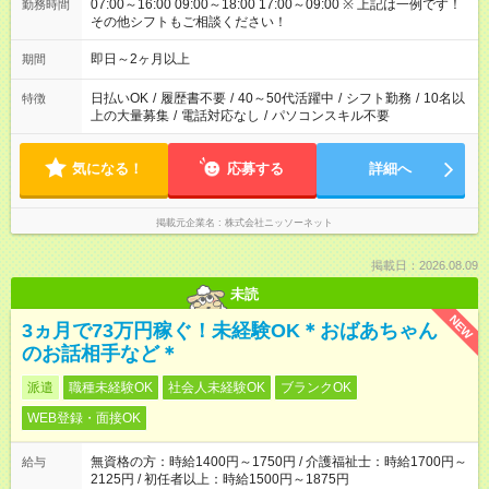
07:00～16:00 09:00～18:00 17:00～09:00 ※ 上記は一例です！
勤務時間
その他シフトもご相談ください！
即日～2ヶ月以上
期間
日払いOK
/
履歴書不要
/
40～50代活躍中
/
シフト勤務
/
10名以
特徴
上の大量募集
/
電話対応なし
/
パソコンスキル不要
気になる！
応募する
詳細へ
掲載元企業名
株式会社ニッソーネット
掲載日：2026.08.09
未読
NEW
3ヵ月で73万円稼ぐ！未経験OK＊おばあちゃん
のお話相手など＊
派遣
職種未経験OK
社会人未経験OK
ブランクOK
WEB登録・面接OK
無資格の方：時給1400円～1750円 / 介護福祉士：時給1700円～
給与
2125円 / 初任者以上：時給1500円～1875円