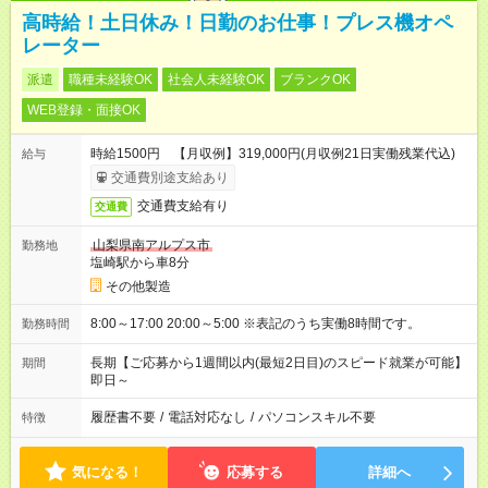
高時給！土日休み！日勤のお仕事！プレス機オペ
レーター
派遣
職種未経験OK
社会人未経験OK
ブランクOK
WEB登録・面接OK
時給1500円 【月収例】319,000円(月収例21日実働残業代込)
給与
交通費別途支給あり
交通費支給有り
交通費
山梨県南アルプス市
勤務地
塩崎駅から車8分
その他製造
8:00～17:00 20:00～5:00 ※表記のうち実働8時間です。
勤務時間
長期【ご応募から1週間以内(最短2日目)のスピード就業が可能】
期間
即日～
履歴書不要
/
電話対応なし
/
パソコンスキル不要
特徴
気になる！
応募する
詳細へ