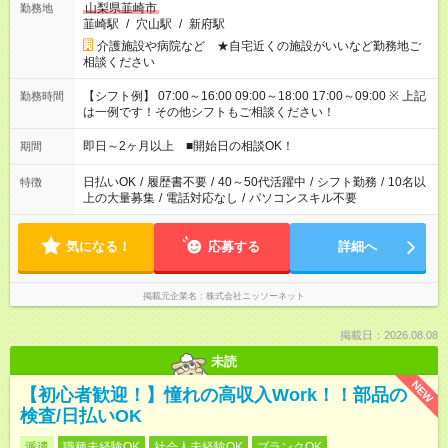
山梨県韮崎市
勤務地
韮崎駅
/
穴山駅
/
新府駅
介護施設や病院など ★自宅近くの施設がいいなど勤務地ご
相談ください
【シフト例】 07:00～16:00 09:00～18:00 17:00～09:00 ※ 上記
勤務時間
は一例です！その他シフトもご相談ください！
即日～2ヶ月以上 ■開始日の相談OK！
期間
日払いOK
/
履歴書不要
/
40～50代活躍中
/
シフト勤務
/
10名以
特徴
上の大量募集
/
電話対応なし
/
パソコンスキル不要
気になる！
応募する
詳細へ
掲載元企業名
株式会社ニッソーネット
掲載日：2026.08.08
未読
NEW
【初心者歓迎！】憧れの高収入Work！！部品の
検査/日払いOK
派遣
職種未経験OK
社会人未経験OK
ブランクOK