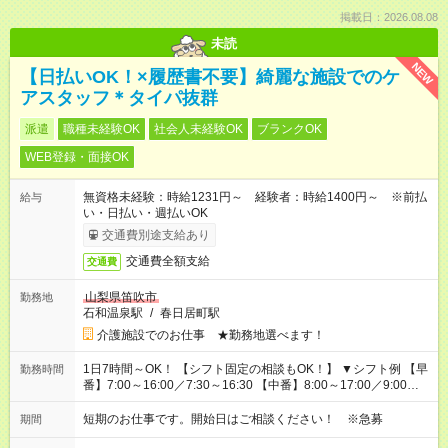
掲載日：2026.08.08
未読
NEW
【日払いOK！×履歴書不要】綺麗な施設でのケ
アスタッフ＊タイパ抜群
派遣
職種未経験OK
社会人未経験OK
ブランクOK
WEB登録・面接OK
無資格未経験：時給1231円～ 経験者：時給1400円～ ※前払
給与
い・日払い・週払いOK
交通費別途支給あり
交通費全額支給
交通費
山梨県笛吹市
勤務地
石和温泉駅
/
春日居町駅
介護施設でのお仕事 ★勤務地選べます！
1日7時間～OK！ 【シフト固定の相談もOK！】 ▼シフト例 【早
勤務時間
番】7:00～16:00／7:30～16:30 【中番】8:00～17:00／9:00～
18:00 【遅番】11:00～20:00／13:00～22:00
短期のお仕事です。開始日はご相談ください！ ※急募
期間