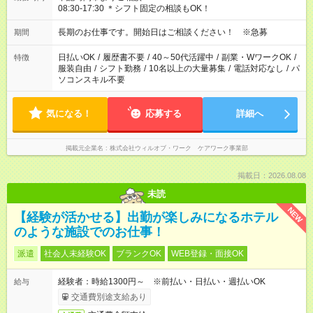
08:30-17:30 ＊シフト固定の相談もOK！
長期のお仕事です。開始日はご相談ください！ ※急募
期間
日払いOK
/
履歴書不要
/
40～50代活躍中
/
副業・WワークOK
/
特徴
服装自由
/
シフト勤務
/
10名以上の大量募集
/
電話対応なし
/
パ
ソコンスキル不要
気になる！
応募する
詳細へ
掲載元企業名
株式会社ウィルオブ・ワーク ケアワーク事業部
掲載日：2026.08.08
未読
NEW
【経験が活かせる】出勤が楽しみになるホテル
のような施設でのお仕事！
派遣
社会人未経験OK
ブランクOK
WEB登録・面接OK
経験者：時給1300円～ ※前払い・日払い・週払いOK
給与
交通費別途支給あり