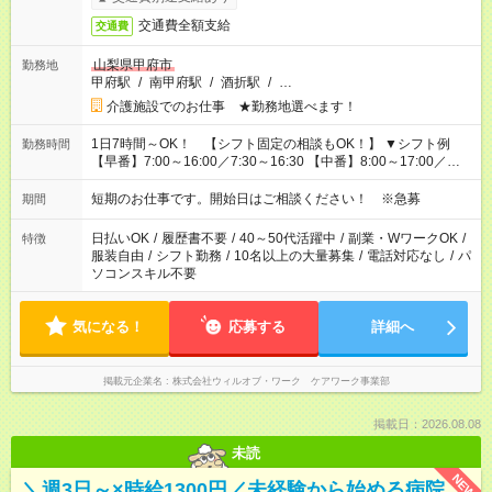
交通費全額支給
交通費
山梨県甲府市
勤務地
甲府駅
/
南甲府駅
/
酒折駅
/
…
介護施設でのお仕事 ★勤務地選べます！
1日7時間～OK！ 【シフト固定の相談もOK！】 ▼シフト例
勤務時間
【早番】7:00～16:00／7:30～16:30 【中番】8:00～17:00／
9:00～18:00 【遅番】11:00～20:00／13:00～22:00
短期のお仕事です。開始日はご相談ください！ ※急募
期間
日払いOK
/
履歴書不要
/
40～50代活躍中
/
副業・WワークOK
/
特徴
服装自由
/
シフト勤務
/
10名以上の大量募集
/
電話対応なし
/
パ
ソコンスキル不要
気になる！
応募する
詳細へ
掲載元企業名
株式会社ウィルオブ・ワーク ケアワーク事業部
掲載日：2026.08.08
未読
NEW
＼週3日～×時給1300円／未経験から始める病院