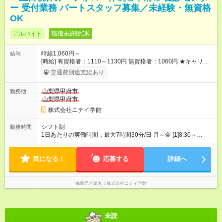
ー 受付業務 パートスタッフ募集／未経験・無資格
OK
アルバイト
職種未経験OK
時給1,060円～
給与
[時給] 有資格者：1110～1130円 無資格者：1060円 ★キャリア
アップ制度あり 進級により給与がアップします！ 【試用期間】
交通費別途支給あり
試用期間あり 試用期間の長さ：3ヶ月 雇用形態、給与は本採用
時と同じです。
山梨県甲府市
勤務地
山梨県甲府市
株式会社ニチイ学館
シフト制
勤務時間
1日あたりの実働時間：最大7時間30分/日 月～金 [1]8:30～
17:00（休憩60分） 上記時間内にて、週3日勤務 [2]12:00～
16:00（休憩なし）
気になる！
応募する
詳細へ
掲載元企業名
株式会社ニチイ学館
未読