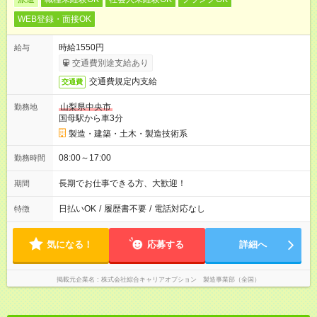
WEB登録・面接OK
時給1550円
給与
交通費別途支給あり
交通費規定内支給
交通費
山梨県中央市
勤務地
国母駅から車3分
製造・建築・土木・製造技術系
08:00～17:00
勤務時間
長期でお仕事できる方、大歓迎！
期間
日払いOK
/
履歴書不要
/
電話対応なし
特徴
気になる！
応募する
詳細へ
掲載元企業名
株式会社綜合キャリアオプション 製造事業部（全国）