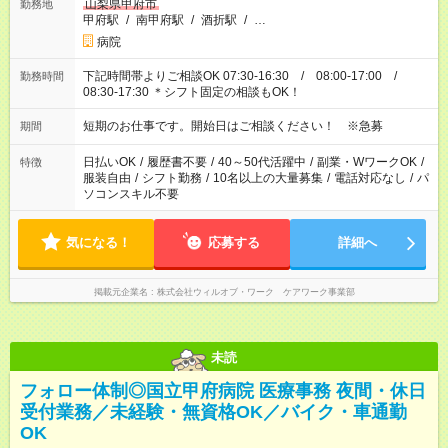
山梨県甲府市
勤務地
甲府駅
/
南甲府駅
/
酒折駅
/
…
病院
下記時間帯よりご相談OK 07:30-16:30 / 08:00-17:00 /
勤務時間
08:30-17:30 ＊シフト固定の相談もOK！
短期のお仕事です。開始日はご相談ください！ ※急募
期間
日払いOK
/
履歴書不要
/
40～50代活躍中
/
副業・WワークOK
/
特徴
服装自由
/
シフト勤務
/
10名以上の大量募集
/
電話対応なし
/
パ
ソコンスキル不要
気になる！
応募する
詳細へ
掲載元企業名
株式会社ウィルオブ・ワーク ケアワーク事業部
未読
フォロー体制◎国立甲府病院 医療事務 夜間・休日
受付業務／未経験・無資格OK／バイク・車通勤
OK