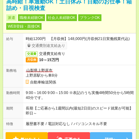
高時給！車通勤OK！土日休み！日勤のお仕事！箱
詰め・目視検査
派遣
職種未経験OK
社会人未経験OK
ブランクOK
WEB登録・面接OK
時給1200円 【月収例】148,000円(月収例21日実働残業代込)
給与
交通費別途支給あり
交通費支給有り
交通費
10～15万円
月収例
山梨県上野原市
勤務地
上野原駅から車8分
自動車輸送関係
9:00～16:00 9:00～15:00 ※表記のうち実働4時間50分から5時間
勤務時間
40分です。
長期【ご応募から1週間以内(最短2日目)のスピード就業が可能】
期間
即日～
履歴書不要
/
電話対応なし
/
パソコンスキル不要
特徴