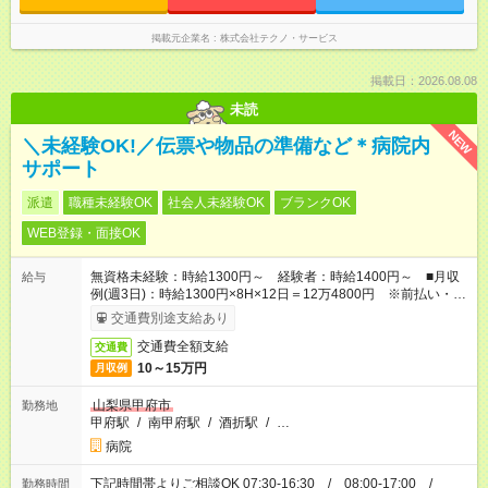
掲載元企業名
株式会社テクノ・サービス
掲載日：2026.08.08
未読
NEW
＼未経験OK!／伝票や物品の準備など＊病院内
サポート
派遣
職種未経験OK
社会人未経験OK
ブランクOK
WEB登録・面接OK
無資格未経験：時給1300円～ 経験者：時給1400円～ ■月収
給与
例(週3日)：時給1300円×8H×12日＝12万4800円 ※前払い・日
払い・週払いOK
交通費別途支給あり
交通費全額支給
交通費
10～15万円
月収例
山梨県甲府市
勤務地
甲府駅
/
南甲府駅
/
酒折駅
/
…
病院
下記時間帯よりご相談OK 07:30-16:30 / 08:00-17:00 /
勤務時間