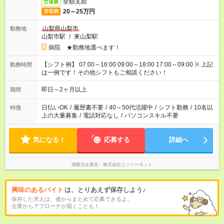
全額支給
交通費
20～25万円
月収例
山梨県山梨市
勤務地
山梨市駅
/
東山梨駅
病院 ★勤務地選べます！
【シフト例】 07:00～16:00 09:00～18:00 17:00～09:00 ※ 上記
勤務時間
は一例です！その他シフトもご相談ください！
即日～2ヶ月以上
期間
日払いOK
/
履歴書不要
/
40～50代活躍中
/
シフト勤務
/
10名以
特徴
上の大量募集
/
電話対応なし
/
パソコンスキル不要
気になる！
応募する
詳細へ
掲載元企業名
株式会社ニッソーネット
興味のあるバイト
は、とりあえず保存しよう♪
保存した求人は、後からまとめて応募できるよ。
企業からアプローチが届くことも！