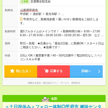
交通費全額支給
交通費
山梨県甲府市
勤務地
甲府駅
/
酒折駅
/
善光寺駅
/
…
甲府市など…勤務地多数！通いやすい勤務地をご紹介しま
す。
週5フルタイムがメインです！ ＜勤務時間の例＞ 8:00～17:00
勤務時間
8:30～17:30 9:00～18:00 10:00～19:00 20:30～翌5:30 など ★
その他にも勤務時間多数！ 日勤のみ、残業なし、交替制など
ご希望を教えてください！
即日～長期 ★応募から「最短2日後」に勤務OK！スタート日は
期間
ご相談ください。★急募です！
日払いOK
/
履歴書不要
/
40～50代活躍中
/
電話対応なし
/
パソ
特徴
コンスキル不要
気になる！
応募する
詳細へ
掲載元企業名
株式会社テクノ・サービス 採用担当
未読
＜土日祝休み＞フォロー体制◎甲府市 健診センタ