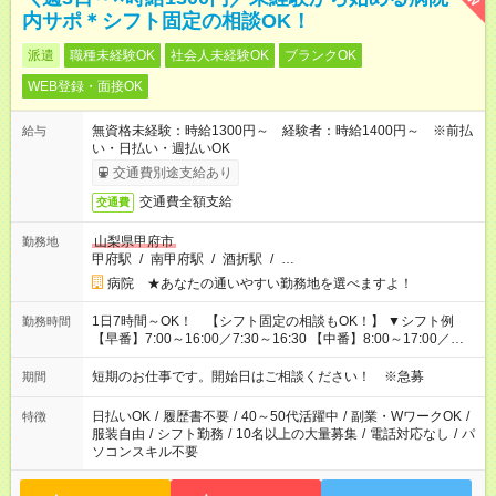
内サポ＊シフト固定の相談OK！
派遣
職種未経験OK
社会人未経験OK
ブランクOK
WEB登録・面接OK
無資格未経験：時給1300円～ 経験者：時給1400円～ ※前払
給与
い・日払い・週払いOK
交通費別途支給あり
交通費全額支給
交通費
山梨県甲府市
勤務地
甲府駅
/
南甲府駅
/
酒折駅
/
…
病院 ★あなたの通いやすい勤務地を選べますよ！
1日7時間～OK！ 【シフト固定の相談もOK！】 ▼シフト例
勤務時間
【早番】7:00～16:00／7:30～16:30 【中番】8:00～17:00／
9:00～18:00 【遅番】11:00～20:00／13:00～22:00
短期のお仕事です。開始日はご相談ください！ ※急募
期間
日払いOK
/
履歴書不要
/
40～50代活躍中
/
副業・WワークOK
/
特徴
服装自由
/
シフト勤務
/
10名以上の大量募集
/
電話対応なし
/
パ
ソコンスキル不要