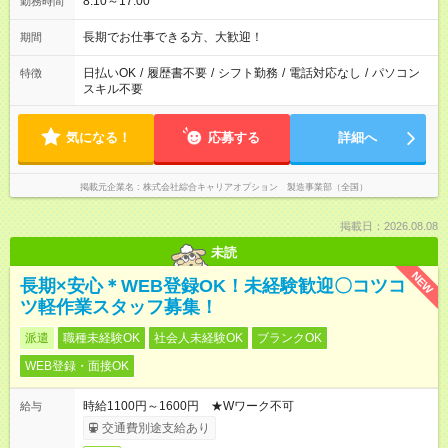
8:10～17:00
勤務時間
長期でお仕事できる方、大歓迎！
期間
日払いOK
/
履歴書不要
/
シフト勤務
/
電話対応なし
/
パソコン
特徴
スキル不要
気になる！
応募する
詳細へ
掲載元企業名
株式会社綜合キャリアオプション 製造事業部（全国）
掲載日：2026.08.08
未読
NEW
長期×安心＊WEB登録OK！未経験歓迎〇コツコ
ツ軽作業スタッフ募集！
派遣
職種未経験OK
社会人未経験OK
ブランクOK
WEB登録・面接OK
時給1100円～1600円 ★Wワーク不可
給与
交通費別途支給あり