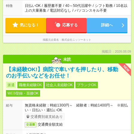
日払いOK
/
履歴書不要
/
40～50代活躍中
/
シフト勤務
/
10名以
特徴
上の大量募集
/
電話対応なし
/
パソコンスキル不要
気になる！
応募する
詳細へ
掲載元企業名
株式会社ニッソーネット
掲載日：2026.08.09
未読
NEW
【未経験OK!】病院で車いすを押したり、移動
のお手伝いなどをお任せ！
派遣
職種未経験OK
社会人未経験OK
ブランクOK
WEB登録・面接OK
無資格未経験：時給1300円～ 経験者：時給1400円～ ※前払
給与
い・日払い・週払いOK
交通費別途支給あり
交通費全額支給
交通費