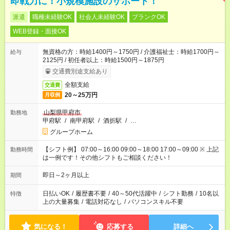
即戦力に！小規模施設のサポート！
派遣
職種未経験OK
社会人未経験OK
ブランクOK
WEB登録・面接OK
無資格の方：時給1400円～1750円 / 介護福祉士：時給1700円～
給与
2125円 / 初任者以上：時給1500円～1875円
交通費別途支給あり
全額支給
交通費
20～25万円
月収例
山梨県甲府市
勤務地
甲府駅
/
南甲府駅
/
酒折駅
/
…
グループホーム
【シフト例】 07:00～16:00 09:00～18:00 17:00～09:00 ※ 上記
勤務時間
は一例です！その他シフトもご相談ください！
即日～2ヶ月以上
期間
日払いOK
/
履歴書不要
/
40～50代活躍中
/
シフト勤務
/
10名以
特徴
上の大量募集
/
電話対応なし
/
パソコンスキル不要
気になる！
応募する
詳細へ