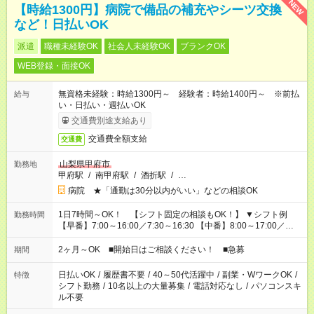
NEW
【時給1300円】病院で備品の補充やシーツ交換
など！日払いOK
派遣
職種未経験OK
社会人未経験OK
ブランクOK
WEB登録・面接OK
無資格未経験：時給1300円～ 経験者：時給1400円～ ※前払
給与
い・日払い・週払いOK
交通費別途支給あり
交通費全額支給
交通費
山梨県甲府市
勤務地
甲府駅
/
南甲府駅
/
酒折駅
/
…
病院 ★「通勤は30分以内がいい」などの相談OK
1日7時間～OK！ 【シフト固定の相談もOK！】 ▼シフト例
勤務時間
【早番】7:00～16:00／7:30～16:30 【中番】8:00～17:00／
9:00～18:00 【遅番】11:00～20:00／13:00～22:00 「〇時まで
には帰りたい」 「〇時からしか出勤できない」 などの相談OK！
2ヶ月～OK ■開始日はご相談ください！ ■急募
期間
日払いOK
/
履歴書不要
/
40～50代活躍中
/
副業・WワークOK
/
特徴
シフト勤務
/
10名以上の大量募集
/
電話対応なし
/
パソコンスキ
ル不要