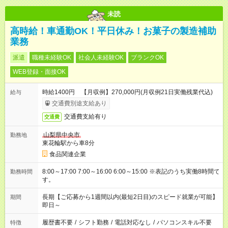
未読
高時給！車通勤OK！平日休み！お菓子の製造補助
業務
派遣
職種未経験OK
社会人未経験OK
ブランクOK
WEB登録・面接OK
時給1400円 【月収例】270,000円(月収例21日実働残業代込)
給与
交通費別途支給あり
交通費支給有り
交通費
山梨県中央市
勤務地
東花輪駅から車8分
食品関連企業
8:00～17:00 7:00～16:00 6:00～15:00 ※表記のうち実働8時間で
勤務時間
す。
長期【ご応募から1週間以内(最短2日目)のスピード就業が可能】
期間
即日～
履歴書不要
/
シフト勤務
/
電話対応なし
/
パソコンスキル不要
特徴