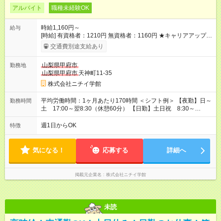
アルバイト
職種未経験OK
時給1,160円～
給与
[時給] 有資格者：1210円 無資格者：1160円 ★キャリアアップ制
度あり 進級により給与がアップします！ 【試用期間】試用期間
交通費別途支給あり
あり 試用期間の長さ：3ヶ月 雇用形態、給与は本採用時と同じ
です。
山梨県甲府市
勤務地
山梨県甲府市
天神町11-35
株式会社ニチイ学館
平均労働時間：1ヶ月あたり170時間 ＜シフト例＞ 【夜勤】日～
勤務時間
土 17:00～翌8:30（休憩60分） 【日勤】土日祝 8:30～
17:00（休憩60分） ★平日の夜間帯に勤務可能な方、大歓迎！！
※シフトによる勤務 出勤曜日のご希望をお聞かせください。
週1日からOK
特徴
ご相談可能です。 ※4週6休以上 平均労働時間：1ヶ月あたり170
時間 ＜シフト例＞ 【夜勤】日～土 17:00～翌8:30（休憩60
分） 【日勤】土日祝 8:30～17:00（休憩60分） ★平日の夜間
気になる！
応募する
詳細へ
帯に勤務可能な方、大歓迎！！ ※シフトによる勤務 出勤曜日
のご希望をお聞かせください。ご相談可能です。 ※4週6休以上
掲載元企業名
株式会社ニチイ学館
未読