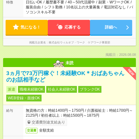
日払いOK
/
履歴書不要
/
40～50代活躍中
/
副業・WワークOK
/
特徴
服装自由
/
シフト勤務
/
10名以上の大量募集
/
電話対応なし
/
パ
ソコンスキル不要
気になる！
応募する
詳細へ
掲載元企業名
株式会社ウィルオブ・ワーク ケアワーク事業部
掲載日：2026.08.08
未読
NEW
3ヵ月で73万円稼ぐ！未経験OK＊おばあちゃん
のお話相手など
派遣
職種未経験OK
社会人未経験OK
ブランクOK
WEB登録・面接OK
無資格の方：時給1400円～1750円 / 介護福祉士：時給1700円～
給与
2125円 / 初任者以上：時給1500円～1875円
交通費別途支給あり
全額支給
交通費