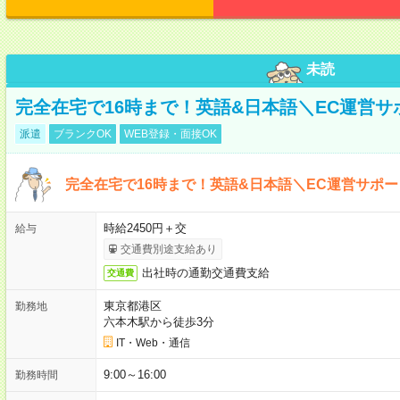
未読
完全在宅で16時まで！英語&日本語＼EC運営サ
派遣
ブランクOK
WEB登録・面接OK
完全在宅で16時まで！英語&日本語＼EC運営サポー
時給2450円＋交
給与
交通費別途支給あり
出社時の通勤交通費支給
交通費
東京都港区
勤務地
六本木駅から徒歩3分
IT・Web・通信
9:00～16:00
勤務時間