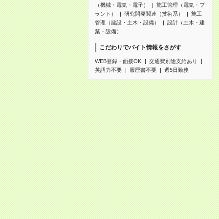
（機械・電気・電子）
施工管理（電気・プ
ラント）
研究開発関連（技術系）
施工
管理（建設・土木・設備）
設計（土木・建
築・設備）
こだわりでバイト情報をさがす
WEB登録・面接OK
交通費別途支給あり
英語力不要
履歴書不要
週5日勤務