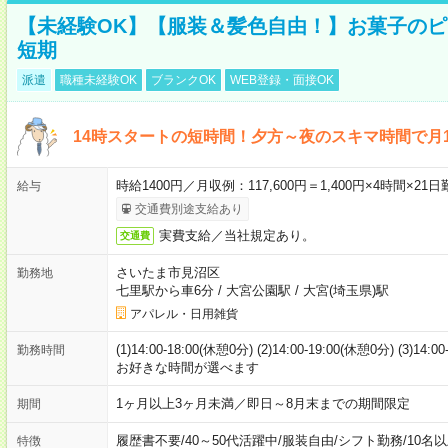
【未経験OK】【服装＆髪色自由！】お菓子の
短期
派遣
職種未経験OK
ブランクOK
WEB登録・面接OK
14時スタートの短時間！夕方～夜のスキマ時間で月1
時給1400円／月収例：117,600円＝1,400円×4時間×
給与
交通費別途支給あり
実費支給／当社規定あり。
交通費
さいたま市見沼区
勤務地
七里駅から車6分
/
大宮公園駅
/
大宮(埼玉県)駅
アパレル・日用雑貨
(1)14:00-18:00(休憩0分) (2)14:00-19:00(休憩0分) (3)14:
勤務時間
お好きな時間が選べます
1ヶ月以上3ヶ月未満／即日～8月末までの期間限定
期間
履歴書不要
/
40～50代活躍中
/
服装自由
/
シフト勤務
/
10名
特徴