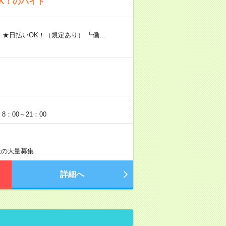
K！のバイト
 ★日払いOK！（規定あり） ┗働…
：00～21：00
以上の大量募集
詳細へ