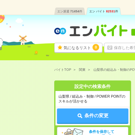
エン派遣
71454
件
エン バイト
82531
件
0
気になるリスト
保存した希
バイトTOP
関東
山梨県の組込み・制御のPO
設定中の検索条件
山梨県 / 組込み・制御 / POWER POINTの
スキルが活かせる
条件の変更
条件を保存して