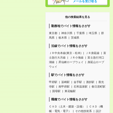
メールを受け取る
他の検索結果を見る
勤務地でバイト情報をさがす
東京都
神奈川県
千葉県
埼玉県
群
馬県
栃木県
茨城県
沿線でバイト情報をさがす
ＪＲ中央本線(東京－松本)
ＪＲ身延線
富
士急行大月線
ＪＲ小海線
富士急行河口
湖線
昇仙峡ロープウェイ
身延山ロープ
ウェイ
駅でバイト情報をさがす
甲府駅
韮崎駅
金手駅
酒折駅
善光
寺駅
南甲府駅
石和温泉駅
春日居町駅
国母駅
東花輪駅
職種でバイト情報をさがす
ＣＡＤ（土木・建築・設備）
ＣＡＤ（機
械・電気・電子）
その他技術系
設計