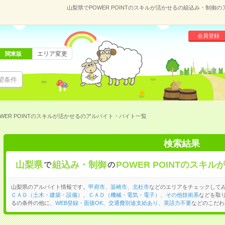
山梨県でPOWER POINTのスキルが活かせるの組込み・制
会員登録
エリア変更
関東版
望条件
WER POINTのスキルが活かせるのアルバイト・バイト一覧
検索結果
山梨県
組込み・制御
POWER POINTのスキル
で
の
山梨県のアルバイト情報です。
甲府市
、
韮崎市
、
北杜市
などのエリアをチェックして
ＣＡＤ（土木・建築・設備）
、
ＣＡＤ（機械・電気・電子）
、
その他技術系
などを取り
るの条件の他に、
WEB登録・面接OK
、
交通費別途支給あり
、
英語力不要
などのこだわ