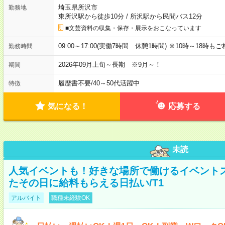
埼玉県所沢市
勤務地
東所沢駅から徒歩10分
/
所沢駅から民間バス12分
■文芸資料の収集・保存・展示をおこなっています
09:00～17:00(実働7時間 休憩1時間) ※10時～18時も
勤務時間
2026年09月上旬～長期 ※9月～！
期間
履歴書不要
/
40～50代活躍中
特徴
気になる！
応募する
未読
人気イベントも！好きな場所で働けるイベント
たその日に給料もらえる日払い/T1
アルバイト
職種未経験OK