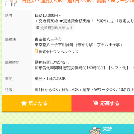
日払い・週払いOK！週1日～OK！副業・WワークO
日給13,000円～
給与
＋交通費支給 ★交通費全額支給！ ┗案件により規定あり
交通費別途支給あり
東京都八王子市
勤務地
東京都八王子市明神町（最寄り駅：京王八王子駅）
株式会社ワンベルウッズ
勤務時間は指定なし
勤務時間
変形労働時間制 想定労働時間160時間/月 【シフト例】 ・8
単発・1日のみOK
期間
週1日からOK / 日払いOK / 副業・WワークOK / 10名
特徴
気になる！
応募する
未読