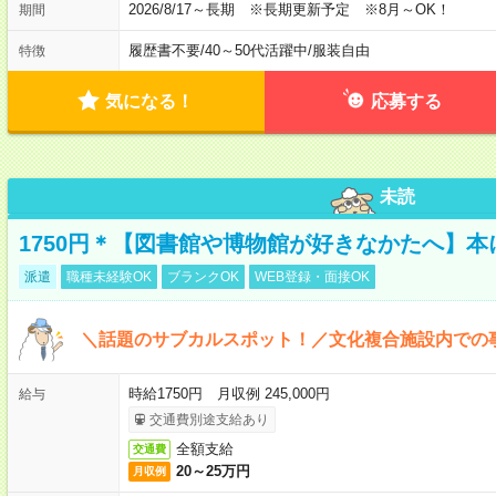
2026/8/17～長期 ※長期更新予定 ※8月～OK！
期間
履歴書不要
/
40～50代活躍中
/
服装自由
特徴
気になる！
応募する
未読
1750円＊【図書館や博物館が好きなかたへ】
派遣
職種未経験OK
ブランクOK
WEB登録・面接OK
＼話題のサブカルスポット！／文化複合施設内での
時給1750円 月収例 245,000円
給与
交通費別途支給あり
全額支給
交通費
20～25万円
月収例