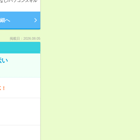
なし
/
パソコンスキル
細へ
掲載日：2026.08.05
伝い
K！