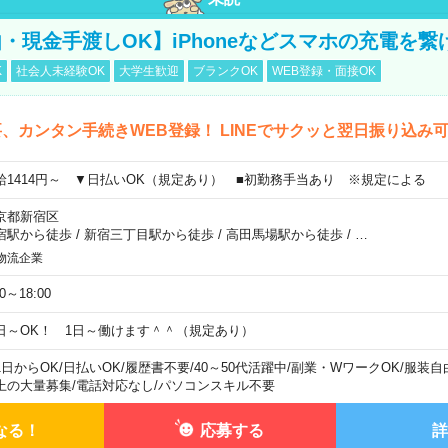
・現金手渡しOK】iPhoneなどスマホの充電を繋
K
社会人未経験OK
大学生歓迎
ブランクOK
WEB登録・面接OK
、カンタン手続きWEB登録！ LINEでサクッと翌日振り込み
給1414円～ ▼日払いOK（規定あり） ■初勤務手当あり ※規定による
京都新宿区
宿駅から徒歩
/
新宿三丁目駅から徒歩
/
高田馬場駅から徒歩
/
…
物流企業
00～18:00
日～OK！ 1日～働けます＾＾（規定あり）
1日からOK
/
日払いOK
/
履歴書不要
/
40～50代活躍中
/
副業・WワークOK
/
服装自
上の大量募集
/
電話対応なし
/
パソコンスキル不要
なる！
応募する
詳