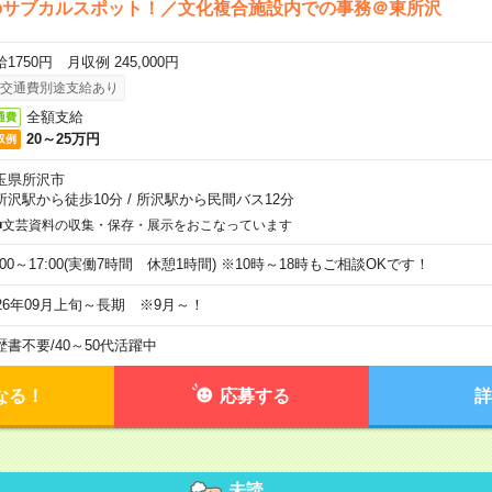
のサブカルスポット！／文化複合施設内での事務＠東所沢
1750円 月収例 245,000円
交通費別途支給あり
全額支給
通費
20～25万円
収例
玉県所沢市
所沢駅から徒歩10分
/
所沢駅から民間バス12分
■文芸資料の収集・保存・展示をおこなっています
9:00～17:00(実働7時間 休憩1時間) ※10時～18時もご相談OKです！
026年09月上旬～長期 ※9月～！
歴書不要
/
40～50代活躍中
なる！
応募する
詳
未読