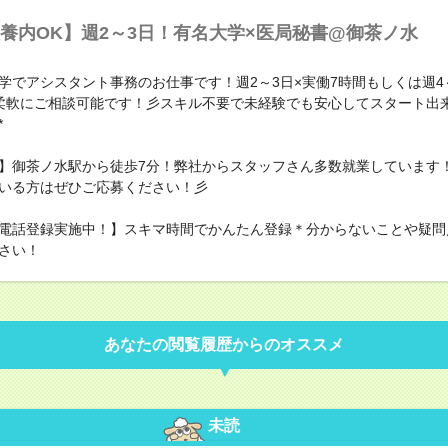
養内OK】週2～3日！有名大学×医局秘書@御茶ノ水
学でアシスタント事務のお仕事です！週2～3日×実働7時間もしくは週4～
柔軟にご相談可能です！彡スキル不要で未経験でも安心してスタート出
*
】御茶ノ水駅から徒歩7分！弊社からスタッフさん多数就業しています
いる方はぜひご応募ください！彡
電話登録実施中！】スキマ時間でかんたん登録＊分からないことや疑問
さい！
あなたの閲覧履歴からのオススメ
未読