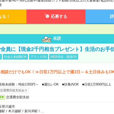
歴書不要
/
40～50代活躍中
/
服装自由
/
シフト勤務
/
10名以上の大量募集
/
電話対応
要
なる！
応募する
詳
未読
全員に【現金2千円相当プレゼント】生活のお手
K
社会人未経験OK
ブランクOK
WEB登録・面接OK
相談だけでもOK！≫日収1万円以上で週3日～＆土日休みもO
資格未経験：時給1350円～ ■週払いOK ■扶養内OK ■日収1万800円以上
交通費別途支給あり
交通費全額支給
通費
玉県川越市
越駅
/
本川越駅
/
新河岸駅
/
…