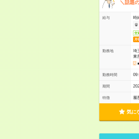
＼話題
時給
給与
交
月
埼
勤務地
東
0
勤務時間
2
期間
履
特徴
気に