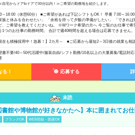
≪自宅からドアtoドアで30分以内！≫ご希望の勤務地を紹介します。
00～18:00（休憩60分） ■ご希望があれば下記シフトもOK！ 早番 7:00～16:00 遅
家族と休みを合わせたい」 「余裕を持って夕飯の準備がしたい」 「できれば
ど、ご希望を教えてくださいね。 ※Wワーク希望の方へ 今ご覧のお仕事で希
う1つのお仕事の勤務時間。 合計で週40時間を超える場合は応募できません。
現在も積極採用中！急募！】2カ月～ ■ご応募から最短2～3日後の就業も相
歴書不要
/
40～50代活躍中
/
服装自由
/
シフト勤務
/
10名以上の大量募集
/
電話対応
要
なる！
応募する
詳
未読
【図書館や博物館が好きなかたへ】本に囲まれてお
K
ブランクOK
WEB登録・面接OK