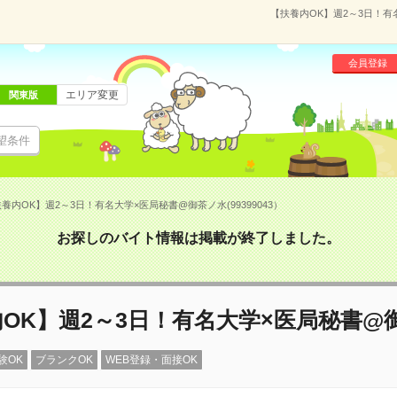
【扶養内OK】週2～3日！有
会員登録
エリア変更
関東版
望条件
養内OK】週2～3日！有名大学×医局秘書@御茶ノ水(99399043）
お探しのバイト情報は掲載が終了しました。
OK】週2～3日！有名大学×医局秘書@
験OK
ブランクOK
WEB登録・面接OK