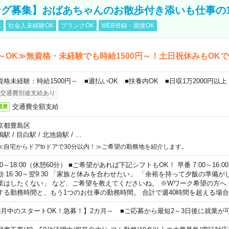
グ募集】おばあちゃんのお散歩付き添いも仕事の
K
社会人未経験OK
ブランクOK
WEB登録・面接OK
～OK≫無資格・未経験でも時給1500円～！土日祝休みもOK
資格未経験：時給1500円～ ■週払いOK ■扶養内OK ■日収1万2000円以上
交通費別途支給あり
交通費全額支給
通費
京都豊島区
鴨駅
/
目白駅
/
北池袋駅
/
…
≪自宅からドアtoドアで30分以内！≫ご希望の勤務地を紹介します。
00～18:00（休憩60分） ■ご希望があれば下記シフトもOK！ 早番 7:00～16:00 遅
勤 16:30～翌9:30 「家族と休みを合わせたい」 「余裕を持って夕飯の準備
業はしたくない」 など、ご希望を教えてくださいね。 ※Wワーク希望の方へ
する勤務時間と、もう1つのお仕事の勤務時間。 合計で週40時間を超える場
8月中のスタートOK！急募！】2カ月～ ■ご応募から最短2～3日後に就業が