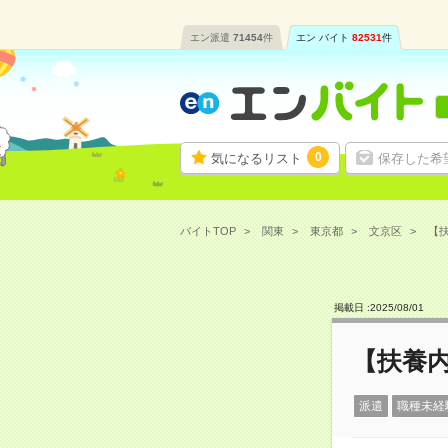
エン派遣
71454
件
エン バイト
82531
件
0
気になるリスト
保存した希
バイトTOP
関東
東京都
文京区
【扶
掲載日 :
2025
/
08
/
01
【扶養内
派遣
職種未経