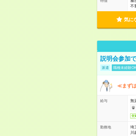
履
特徴
不
気に
説明会参加で
派遣
職種未経験O
≪まずは
無
給与
交
埼
勤務地
川