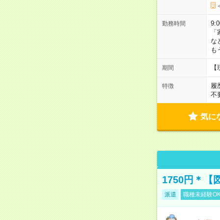
9:
勤務時間
「
な
も
【
期間
履
特徴
不
気に
1750円＊
派遣
職種未経験O