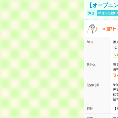
【オープニン
派遣
職種未経験O
≪週3日
無
給与
交
東
勤務地
巣
9:
勤務時間
夜
残
望
【
期間