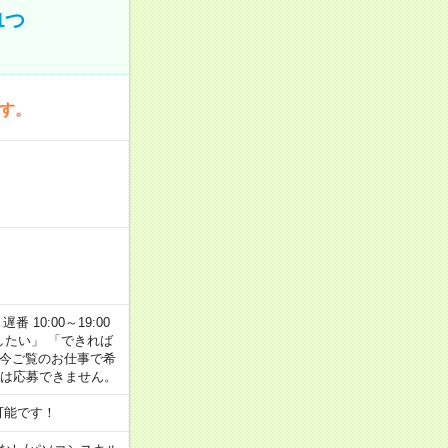
1つ
です。
番 10:00～19:00
がしたい」 「できれば
 今ご覧のお仕事で希
合は応募できません。
可能です！