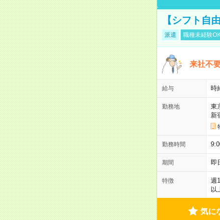
【シフト自由
派遣
職種未経験O
来社不要
時
給与
東
勤務地
新
9:
勤務時間
即
期間
週
特徴
以
気に