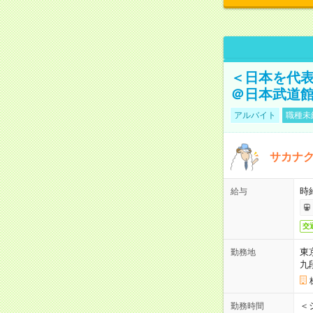
＜日本を代
＠日本武道
アルバイト
職種未
サカナク
時
給与
交
東
勤務地
九
＜シ
勤務時間